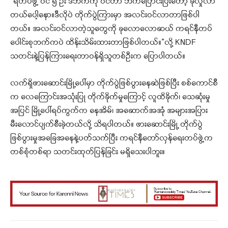
“ရဲတပ်ဖွဲ့ ဝင် ၅ ဦး ဒီဘက်ကို ဝင်တာ ဘက်ပြောင်းပြီးတော့ ခိုလှုံလာ
တယ်ပေါ့နော။ဒီလိုပဲ တိုက်ပွဲကြားမှာ အလင်းဝင်လာတာဖြစ်ပါ
တယ်။ အလင်းဝင်လာတဲ့သူတွေကို ခုလောလောဆယ် ကရင်နီတပ်
ပေါင်းစုဘက်ကပဲ ထိန်းသိမ်းထားတာဖြစ်ပါတယ်။”လို့ KNDF
သတင်းနဲ့ပြန်ကြားရေးတာဝန်ရှိသူတစ်ဦးက ပြောပါတယ်။
လက်ရှိဖားဆောင်းမြို့ပေါ်မှာ တိုက်ပွဲဖြစ်ပွားနေဆဲဖြစ်ပြီး စစ်ကောင်စီ
က လေကြောင်းအသုံးပြု တိုက်ခိုက်မှုကြောင့် လူထိခိုက်၊ သေဆုံးမှု
အပြင် မြို့ပေါ်ရပ်ကွက်က နေအိမ်၊ အဆောက်အအုံ အများအပြား
မီးလောင်ပျက်စီးခဲ့တယ်လို့ သိရပါတယ်။ ဖားဆောင်းမြို့ တိုက်ပွဲ
ဖြစ်ပွားမှုအခြေအနေနဲ့ပတ်သက်ပြီး ကရင်နီတော်လှန်ရေးတပ်ဖွဲ့က
တစ်စုံတစ်ရာ သတင်းထုတ်ပြန်ခြင်း မရှိသေးပါဘူး။