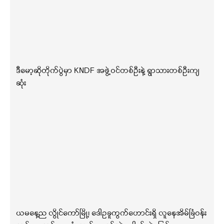
ဒီမော့ဆိုတိုက်ပွဲမှာ KNDF အဖွဲ့ဝင်တစ်ဦးနဲ့ ရွာသားတစ်ဦးကျ
ဆုံး
ယမနေ့ည လွိုင်ကော်မြို့၊ ဒေါဥခူကွက်ဟောင်းရှိ လူနေအိမ်ခြံဝန်း