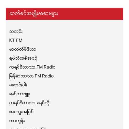
ဆက်စပ်အမျိုးအစားများ
သတင်း
KT FM
မာလ်တီမီဒီယာ
ရုပ်သံအစီအစဉ်
ကရင်နီဘာသာ FM Radio
မြန်မာဘာသာ FM Radio
ဆောင်းပါး
အင်တာဗျူး
ကရင်နီဘာသာ ရေဒီယို
အတွေးအမြင်
ကာတွန်း