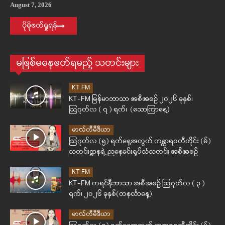
August 7, 2026
ပိုမိုဖတ်ရှုရန်
မဖြစ်မနေဖတ်ရမည့် သတင်းများ
KT FM
KT-FM မြန်မာဘာသာ အစီအစဉ် ၂၀၂၆ ခုနှစ်၊
ဩဂုတ်လ ( ၇ ) ရက်၊ (သောကြာနေ့)
မာလ်တီမီဒီယာ
ဩဂုတ်လ (၅) ရက်နေ့အတွက် ကန္တာရဝတီတိုင်း (မ်)
သတင်းဌာနရဲ့ ညနေခင်းရုပ်သံသတင်း အစီအစဉ်
KT FM
KT-FM ကရင်နီဘာသာ အစီအစဉ် ဩဂုတ်လ ( ၃ )
ရက်၊ ၂၀၂၆ ခုနှစ်(တနင်္လာနေ့)
မာလ်တီမီဒီယာ