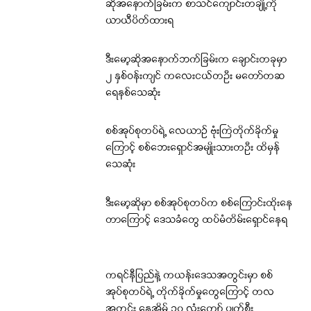
ဆိုအနောက်ခြမ်းက စာသင်ကျောင်းတချို့ကို
ယာယီပိတ်ထားရ
ဒီးမော့ဆိုအနောက်ဘက်ခြမ်းက ချောင်းတခုမှာ
၂ နှစ်ဝန်းကျင် ကလေးငယ်တဦး မတော်တဆ
ရေနစ်သေဆုံး
စစ်အုပ်စုတပ်ရဲ့ လေယာဉ် ဗုံးကြဲတိုက်ခိုက်မှု
ကြောင့် စစ်ဘေးရှောင်အမျိုးသားတဦး ထိမှန်
သေဆုံး
ဒီးမော့ဆိုမှာ စစ်အုပ်စုတပ်က စစ်ကြောင်းထိုးနေ
တာကြောင့် ဒေသခံတွေ ထပ်မံတိမ်းရှောင်နေရ
ကရင်နီပြည်နဲ့ ကယန်းဒေသအတွင်းမှာ စစ်
အုပ်စုတပ်ရဲ့ တိုက်ခိုက်မှုတွေကြောင့် တလ
အတွင်း နေအိမ် ၁၀ လုံးကျော် ပျက်စီး