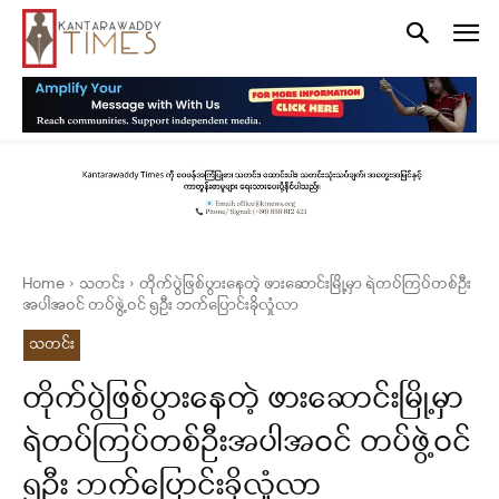
Home
သတင်း
တိုက်ပွဲဖြစ်ပွားနေတဲ့ ဖားဆောင်းမြို့မှာ ရဲတပ်ကြပ်တစ်ဦး
အပါအဝင် တပ်ဖွဲ့ဝင် ၅ဦး ဘက်ပြောင်းခိုလှုံလာ
သတင်း
တိုက်ပွဲဖြစ်ပွားနေတဲ့ ဖားဆောင်းမြို့မှာ
ရဲတပ်ကြပ်တစ်ဦးအပါအဝင် တပ်ဖွဲ့ဝင်
၅ဦး ဘက်ပြောင်းခိုလှုံလာ