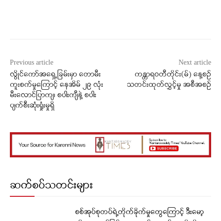
Facebook
X
WhatsApp
Previous article
Next article
လွိုင်ကော်အရှေ့ခြမ်းမှာ တောမီး
ကန္တာရဝတီတိုင်း(မ်) နေ့စဉ်
ကူးစက်မှုကြောင့် နေအိမ် ၂၉ လုံး
သတင်းထုတ်လွှင့်မှု အစီအစဉ်
မီးလောင်ပြာကျ၊ စပါးကျီနဲ့ စပါး
ပျက်စီးဆုံးရှုံးမှုရှိ
ဆက်စပ်သတင်းများ
စစ်အုပ်စုတပ်ရဲ့တိုက်ခိုက်မှုတွေကြောင့် ဒီးမော့