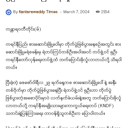
-
March 7, 2024
2154
By
Kantarawaddy Times
ကန္တာရဝတီတိုင်း(မ်)
ကရင်နီပြည်၊ ဖားဆောင်းမြို့ပေါ်မှာ တိုက်ပွဲဖြစ်ပွားနေစဉ်အတွင်း ဖား
ဆောင်းမြို့မရဲစခန်းမှ ရဲတပ်ကြပ်တစ်ဦးအပါအဝင် တပ်ဖွဲ့ဝင် ၅ဦး
ကရင်နီတော်လှန်ရေးတပ်ဖွဲ့ထံ ဘက်ပြောင်းခိုလှုံလာတယ်လို့ သိရပါ
တယ်။
ပြီးခဲ့တဲ့ ဖေဖော်ဝါရီလ ၂၉ ရက်နေ့ကစ ဖားဆောင်းမြို့ပေါ် နဲ့ အနီး
တစ်ဝိုက်မှာ တိုက်ပွဲဖြစ်ပွားနေပြီး ရဲတပ်ဖွဲ့ဝင် ၅ဦးဟာ တိုက်ပွဲ
ဖြစ်ပွားတဲ့အစောပိုင်းမှာပဲ လက်နက်ခဲယမ်းနဲ့အတူ ဘက်ပြောင်းခိုလှုံ
လာတယ်လို့ ကရင်နီအမျိုးသားများကာကွယ်ရေးတပ် (KNDF)
သတင်းနဲ့ပြန်ကြားရေး တာဝန်ရှိသူတစ်ဦးက ပြောပါတယ်။