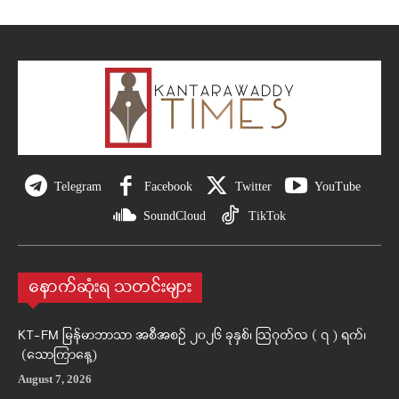
Telegram
Facebook
Twitter
YouTube
SoundCloud
TikTok
နောက်ဆုံးရ သတင်းများ
KT-FM မြန်မာဘာသာ အစီအစဉ် ၂၀၂၆ ခုနှစ်၊ ဩဂုတ်လ ( ၇ ) ရက်၊
(သောကြာနေ့)
August 7, 2026