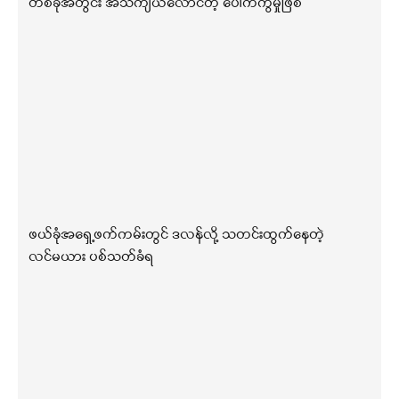
တစ်ခုအတွင်း အသံကျယ်လောင်တဲ့ ပေါက်ကွဲမှုဖြစ်
ဖယ်ခုံအရှေ့ဖက်ကမ်းတွင် ဒလန်လို့ သတင်းထွက်နေတဲ့
လင်မယား ပစ်သတ်ခံရ