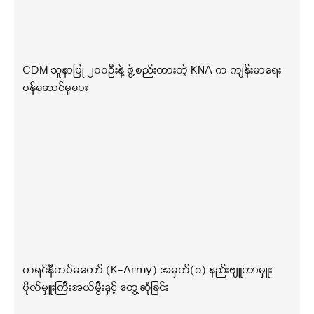
CDM သူနာပြု ၂၀၀ဦးနဲ့ ဖွဲ့စည်းထားတဲ့ KNA က ကျန်းမာရေး
ဝန်ဆောင်မှုပေး
ကရင်နီတပ်မတော် (K-Army) အမှတ်(၁) နည်းဗျူဟာမှူး
ဗိုလ်မှူးကြီးအယ်မွီးနှင့် တွေ့ဆုံခြင်း