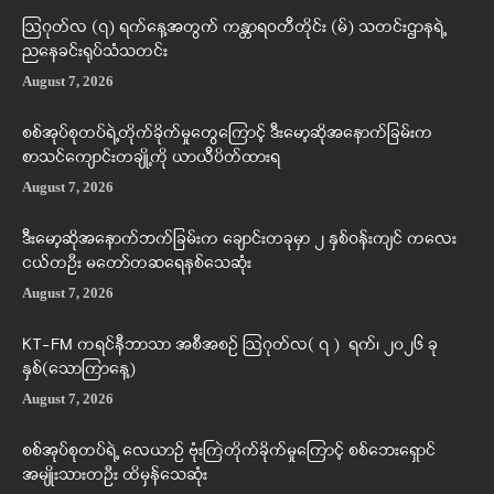
ဩဂုတ်လ (၇) ရက်နေ့အတွက် ကန္တာရဝတီတိုင်း (မ်) သတင်းဌာနရဲ့
ညနေခင်းရုပ်သံသတင်း
August 7, 2026
စစ်အုပ်စုတပ်ရဲ့တိုက်ခိုက်မှုတွေကြောင့် ဒီးမော့ဆိုအနောက်ခြမ်းက
စာသင်ကျောင်းတချို့ကို ယာယီပိတ်ထားရ
August 7, 2026
ဒီးမော့ဆိုအနောက်ဘက်ခြမ်းက ချောင်းတခုမှာ ၂ နှစ်ဝန်းကျင် ကလေး
ငယ်တဦး မတော်တဆရေနစ်သေဆုံး
August 7, 2026
KT-FM ကရင်နီဘာသာ အစီအစဉ် ဩဂုတ်လ( ၇ ) ရက်၊ ၂၀၂၆ ခု
နှစ်(သောကြာနေ့)
August 7, 2026
စစ်အုပ်စုတပ်ရဲ့ လေယာဉ် ဗုံးကြဲတိုက်ခိုက်မှုကြောင့် စစ်ဘေးရှောင်
အမျိုးသားတဦး ထိမှန်သေဆုံး