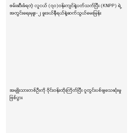
ဖမ်းဆီးခံရတဲ့ လူငယ် (၇၀)ဝန်းကျင်နဲ့ပတ်သက်ပြီး (KNPP) ရဲ့
အတွင်းရေးမှူး-၂ ခူးဒယ်နီရယ်နဲ့ဆက်သွယ်မေးမြန်း
အမျိုးသားတစ်ဦးကို ဝိုင်းဝန်းထိုးကြိတ်ပြီး ဂူတွင်းပစ်ချသေဆုံးမှု
ဖြစ်ပွား