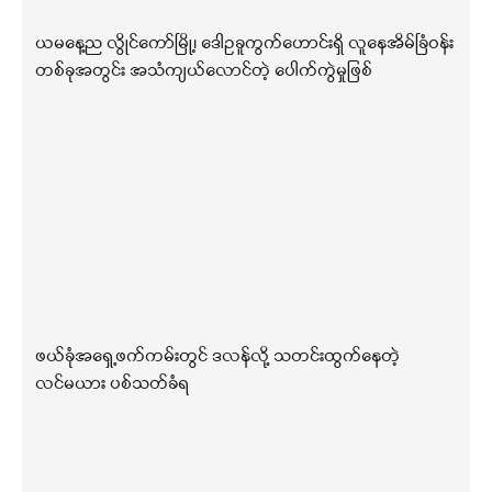
ယမနေ့ည လွိုင်ကော်မြို့၊ ဒေါဥခူကွက်ဟောင်းရှိ လူနေအိမ်ခြံဝန်း
တစ်ခုအတွင်း အသံကျယ်လောင်တဲ့ ပေါက်ကွဲမှုဖြစ်
ဖယ်ခုံအရှေ့ဖက်ကမ်းတွင် ဒလန်လို့ သတင်းထွက်နေတဲ့
လင်မယား ပစ်သတ်ခံရ