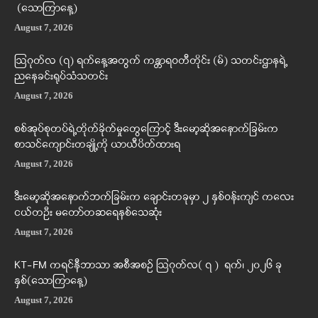
(သောကြာနေ့)
August 7, 2026
ဩဂုတ်လ (၇) ရက်နေ့အတွက် ကန္တာရဝတီတိုင်း (မ်) သတင်းဌာနရဲ့
ညနေခင်းရုပ်သံသတင်း
August 7, 2026
စစ်အုပ်စုတပ်ရဲ့တိုက်ခိုက်မှုတွေကြောင့် ဒီးမော့ဆိုအနောက်ခြမ်းက
စာသင်ကျောင်းတချို့ကို ယာယီပိတ်ထားရ
August 7, 2026
ဒီးမော့ဆိုအနောက်ဘက်ခြမ်းက ချောင်းတခုမှာ ၂ နှစ်ဝန်းကျင် ကလေး
ငယ်တဦး မတော်တဆရေနစ်သေဆုံး
August 7, 2026
KT-FM ကရင်နီဘာသာ အစီအစဉ် ဩဂုတ်လ( ၇ ) ရက်၊ ၂၀၂၆ ခု
နှစ်(သောကြာနေ့)
August 7, 2026