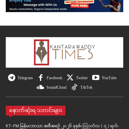
Telegram
Facebook
Twitter
YouTube
SoundCloud
TikTok
နောက်ဆုံးရ သတင်းများ
KT-FM မြန်မာဘာသာ အစီအစဉ် ၂၀၂၆ ခုနှစ်၊ ဩဂုတ်လ ( ၇ ) ရက်၊