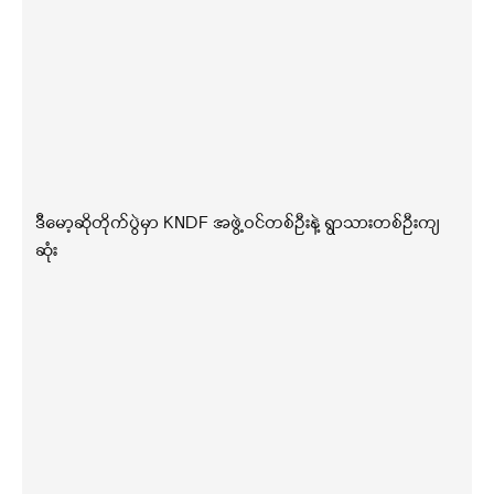
ဒီမော့ဆိုတိုက်ပွဲမှာ KNDF အဖွဲ့ဝင်တစ်ဦးနဲ့ ရွာသားတစ်ဦးကျ
ဆုံး