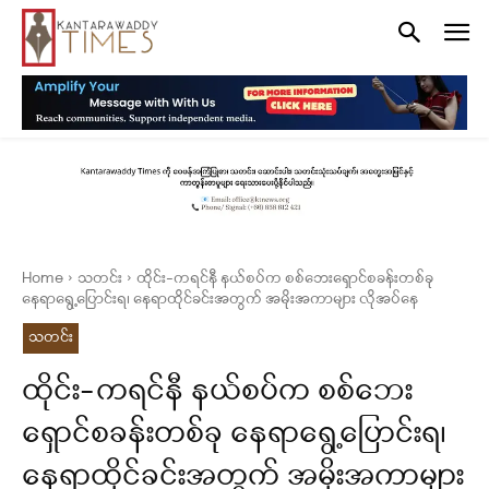
Home
သတင်း
ထိုင်း-ကရင်နီ နယ်စပ်က စစ်ဘေးရှောင်စခန်းတစ်ခု
နေရာရွေ့ပြောင်းရ၊ နေရာထိုင်ခင်းအတွက် အမိုးအကာများ လိုအပ်နေ
သတင်း
ထိုင်း-ကရင်နီ နယ်စပ်က စစ်ဘေး
ရှောင်စခန်းတစ်ခု နေရာရွေ့ပြောင်းရ၊
နေရာထိုင်ခင်းအတွက် အမိုးအကာများ