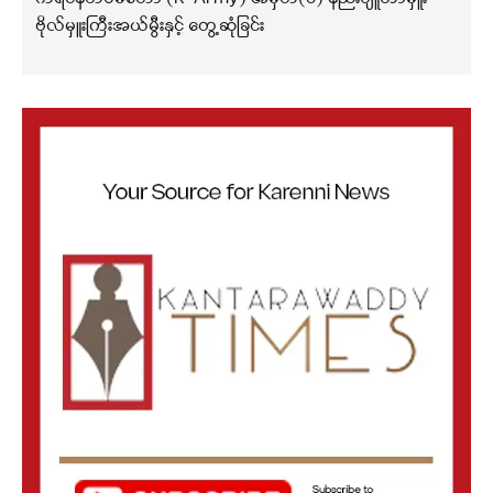
ဗိုလ်မှူးကြီးအယ်မွီးနှင့် တွေ့ဆုံခြင်း