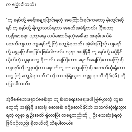
က ပြောပါတယ်။
“ကျနော်တို့ စခန်းရွေ့ပြောင်းရတဲ့ အကြောင်းရင်းကတော့ မိုးတွင်းဆို
ရင် ကျနော်တို့ ရိက္ခာသယ်ရတာ အခက်အခဲရှိတယ်။ ပြီးတော့
ကျန်းမာရေး၊ ပညာရေး လုပ်ဆောင်ရတဲ့အခါမှာ အရမ်းခက်ခဲ
နောက်ကျတာ ကျနော်တို့ ကြုံတွေ့ခဲ့ရတယ်။ အဲ့ဒါကြောင့် ကျနော်
တို့ ရွေ့ပြောင်းရခြင်း ဖြစ်ပါတယ်။ လူနာ အချိန်မှီ ကျနော်တို့ မပို့နိုင်
လိုက်တဲ့ လူနာတွေ ရှိတယ်။ ရေကြီးတာ၊ ချောင်းရေကြီးတာကြောင့်
ကျနော်တို့ လူနာပို့တာ နောက်ကျတာတွေကြောင့် အသက်ဆုံးရှုံးတာ
တွေ ကြုံတွေ့ခဲ့ရတယ်။” လို့ တာဝန်ရှိသူက ကန္တာရဝတီတိုင်း(မ်) ကို
ပြောပါတယ်။
အဲ့ဒီစစ်ဘေးရှောင်စခန်းမှာ ကျန်းမာရေးအရေးပေါ် ဖြစ်ပွားတဲ့ လူနာ
တွေကို အချိန်မှီ ဆေးရုံ၊ ဆေးခန်း မပို့ဆောင်နိုင်ဘဲ အသက်ဆုံးရှုံးသွား
ရတဲ့ လူနာ ၅ ဦးအထိ ရှိလာပြီး တနေ့တည်းကို ၂ ဦး သေဆုံးခဲ့ရတဲ့
ဖြစ်စဉ်လည်း ရှိတယ်လို့ သိရပါတယ်။