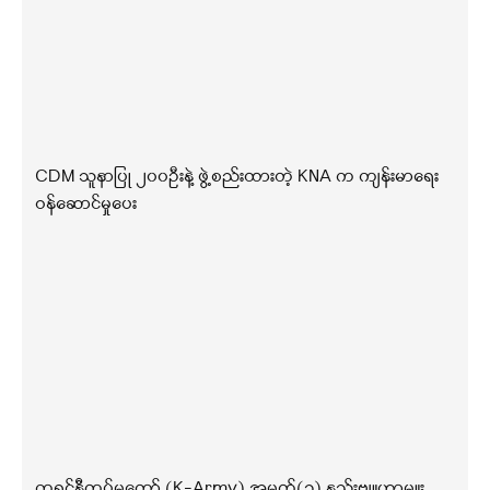
CDM သူနာပြု ၂၀၀ဦးနဲ့ ဖွဲ့စည်းထားတဲ့ KNA က ကျန်းမာရေး
ဝန်ဆောင်မှုပေး
ကရင်နီတပ်မတော် (K-Army) အမှတ်(၁) နည်းဗျူဟာမှူး