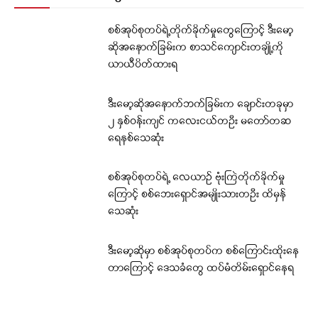
စစ်အုပ်စုတပ်ရဲ့တိုက်ခိုက်မှုတွေကြောင့် ဒီးမော့
ဆိုအနောက်ခြမ်းက စာသင်ကျောင်းတချို့ကို
ယာယီပိတ်ထားရ
ဒီးမော့ဆိုအနောက်ဘက်ခြမ်းက ချောင်းတခုမှာ
၂ နှစ်ဝန်းကျင် ကလေးငယ်တဦး မတော်တဆ
ရေနစ်သေဆုံး
စစ်အုပ်စုတပ်ရဲ့ လေယာဉ် ဗုံးကြဲတိုက်ခိုက်မှု
ကြောင့် စစ်ဘေးရှောင်အမျိုးသားတဦး ထိမှန်
သေဆုံး
ဒီးမော့ဆိုမှာ စစ်အုပ်စုတပ်က စစ်ကြောင်းထိုးနေ
တာကြောင့် ဒေသခံတွေ ထပ်မံတိမ်းရှောင်နေရ