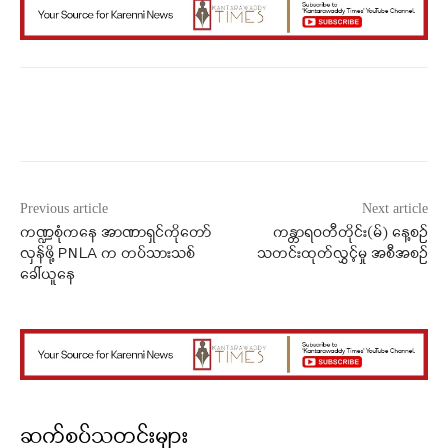
Facebook
X
WhatsApp
Previous article
Next article
ကဏ္ဍစုံကနေ အာဏာရှင်ကိုတော်
ကန္တာရဝတီတိုင်း(မ်) နေ့စဉ်
လှန်ဖို့ PNLA က တပ်သားသစ်
သတင်းထုတ်လွှင့်မှု အစီအစဉ်
ခေါ်ယူနေ
ဆက်စပ်သတင်းများ