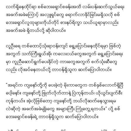
လက်ရှိနေထိုင်ရာ စစ်ဘေးရှောင်စခန်းအထိ လမ်းပန်းဆက်သွယ်ရေး
အခက်အခဲကြောင့် အလှူရှင်တွေ ရောက်လာနိုင်ခြင်းမရှိသလို စစ်
ဘေးရှောင်လူထုများကိုယ်တိုင် စားနပ်ရိက္ခာ သယ်ယူရာမှာလည်း
အခက်အခဲ ရှိတယ်လို့ ဆိုပါတယ်။
လူဦးရေ တစ်ထောင့်သုံးရာဝန်းကျင် ရွေ့ပြောင်းနေထိုင်ရမှာ ဖြစ်တဲ့
အတွက် သက်ကြီးရွယ်အို၊ ကလေးငယ်တွေအတွက် ရွေ့ပြောင်းရေး
မှာ ကူညီဆောင်ရွက်ပေးနိုင်တဲ့ ကားတွေအတွက် စက်သုံးဆီတွေ
လည်း လိုအပ်နေတယ်လို့ တာဝန်ရှိသူက ဆက်ပြောပါတယ်။
“အရင်က ကျနော်တို့ကို ပေးခဲ့တဲ့ မိုးကာတွေက တစ်နှစ်လောက်ရှိပြီ
ပေါ့နော်။ ကျနော်တို့ ဖြုတ်လိုက်တာနဲ့ ပြဲကုန်တယ်၊ ယိုယွင်းပျက်စီး
ကုန်တယ်။ အဲ့လိုဖြစ်တော့ ကျနော်တို့ ဘယ်လိုဆက်နေသွားရမ
လဲဆိုတဲ့ အခက်အခဲမျိုးတွေ အများကြီး ကြုံတွေ့ရတယ်။” လို့ စစ်
ဘေးရှောင်စခန်းရဲ့ တာဝန်ရှိသူက ဆက်ပြောပါတယ်။