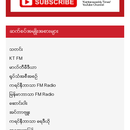
ဆက်စပ်အမျိုးအစားများ
သတင်း
KT FM
မာလ်တီမီဒီယာ
ရုပ်သံအစီအစဉ်
ကရင်နီဘာသာ FM Radio
မြန်မာဘာသာ FM Radio
ဆောင်းပါး
အင်တာဗျူး
ကရင်နီဘာသာ ရေဒီယို