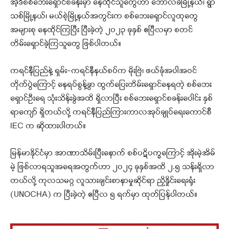
အဲ့ဒီစစ်ဘေးရှောင်စခန်းမှာ နေထိုင်သူတွေဟာ ဘောလခဲမြို့နယ်၊ ရွာ
သစ်မြို့နယ်၊ မယ်စဲ့မြို့နယ်အတွင်းက စစ်ဘေးရှောင်လူထုတွေ
အများစု နေထိုင်ကြပြီး ပြီးခဲ့တဲ့ ၂၀၂၃ ခုနှစ် ဧပြီလမှာ စတင်
တိမ်းရှောင်ခဲ့ကြသူတွေ ဖြစ်ပါတယ်။
ကရင်နီပြည်နဲ့ ရှမ်း-ကရင်နီနယ်စပ်က မိုးဗြဲ၊ ဖယ်ခုံအပါအဝင်
တိုက်ပွဲကြောင့် နေရပ်စွန့်ခွာ ထွက်ပြေးတိမ်းရှောင်နေရတဲ့ စစ်ဘေး
ရှောင်ဦးရေ သုံးသိန်းခွဲအထိ ရှိလာပြီး စစ်ဘေးရှောင်စခန်းပေါင်း နှစ်
ရာကျော် ရှိတယ်လို့ ကရင်နီပြည်ကြားကာလအုပ်ချုပ်ရေးကောင်စီ
IEC က ဆိုထားပါတယ်။
မြန်မာနိုင်ငံမှာ အာဏာသိမ်းပြီးနောက် စစ်ပဋိပက္ခကြောင့် အိုးမဲ့အိမ်
မဲ့ ဖြစ်လာရသူအရေအတွက်ဟာ ၂၀၂၄ ခုနှစ်အထိ ၂.၅ သန်းရှိလာ
တယ်လို့ ကုလသမဂ္ဂ လူသားချင်းစာနာမှုဆိုင်ရာ ညှိနှိုင်းရေးရုံး
(UNOCHA) က ပြီးခဲ့တဲ့ ဧပြီလ ၅ ရက်မှာ ထုတ်ပြန်ပါတယ်။