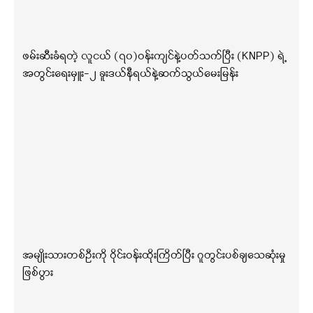
ဖမ်းဆီးခံရတဲ့ လူငယ် (၇၀)ဝန်းကျင်နဲ့ပတ်သက်ပြီး (KNPP) ရဲ့
အတွင်းရေးမှူး-၂ ခူးဒယ်နီရယ်နဲ့ဆက်သွယ်မေးမြန်း
အမျိုးသားတစ်ဦးကို ဝိုင်းဝန်းထိုးကြိတ်ပြီး ဂူတွင်းပစ်ချသေဆုံးမှု
ဖြစ်ပွား