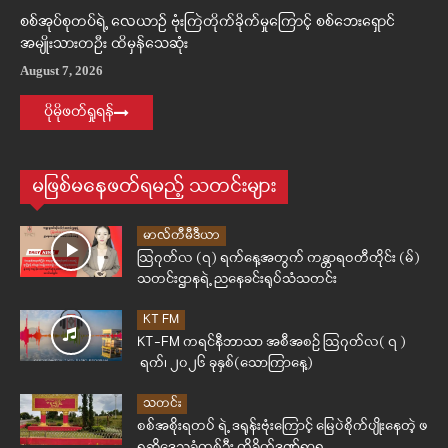
စစ်အုပ်စုတပ်ရဲ့ လေယာဉ် ဗုံးကြဲတိုက်ခိုက်မှုကြောင့် စစ်ဘေးရှောင်
အမျိုးသားတဦး ထိမှန်သေဆုံး
August 7, 2026
ပိုမိုဖတ်ရှုရန်
မဖြစ်မနေဖတ်ရမည့် သတင်းများ
မာလ်တီမီဒီယာ
ဩဂုတ်လ (၇) ရက်နေ့အတွက် ကန္တာရဝတီတိုင်း (မ်)
သတင်းဌာနရဲ့ ညနေခင်းရုပ်သံသတင်း
KT FM
KT-FM ကရင်နီဘာသာ အစီအစဉ် ဩဂုတ်လ( ၇ )
ရက်၊ ၂၀၂၆ ခုနှစ်(သောကြာနေ့)
သတင်း
စစ်အစိုးရတပ် ရဲ့ ဒရုန်းဗုံးကြောင့် မြေပဲစိုက်ပျိုးနေတဲ့ ဖ
ရူဆိုဒေသခံတစ်ဦး ထိခိုက်ဒဏ်ရာရ