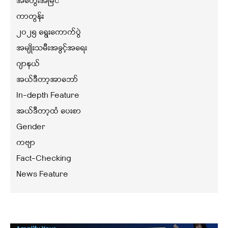
အတွေးအမြင်
ကာတွန်း
၂၀၂၅ ရွေးကောက်ပွဲ
အမျိုးသမီးအခွင့်အရေး
ဂျာနယ်
အယ်ဒီတာ့အာဘော်
In-depth Feature
အယ်ဒီတာ့ထံ ပေးစာ
Gender
ကဗျာ
Fact-Checking
News Feature