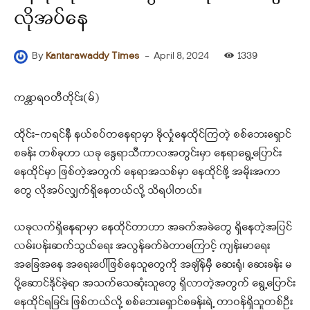
လိုအပ်နေ
-
April 8, 2024
1339
By
Kantarawaddy Times
ကန္တာရဝတီတိုင်း(မ်)
ထိုင်း-ကရင်နီ နယ်စပ်တနေရာမှာ ခိုလှုံနေထိုင်ကြတဲ့ စစ်ဘေးရှောင်
စခန်း တစ်ခုဟာ ယခု နွေရာသီကာလအတွင်းမှာ နေရာရွေ့ပြောင်း
နေထိုင်မှာ ဖြစ်တဲ့အတွက် နေရာအသစ်မှာ နေထိုင်ဖို့ အမိုးအကာ
တွေ လိုအပ်လျှက်ရှိနေတယ်လို့ သိရပါတယ်။
ယခုလက်ရှိနေရာမှာ နေထိုင်တာဟာ အခက်အခဲတွေ ရှိနေတဲ့အပြင်
လမ်းပန်းဆက်သွယ်ရေး အလွန်ခက်ခဲတာကြောင့် ကျန်းမာရေး
အခြေအနေ အရေးပေါ်ဖြစ်နေသူတွေကို အချိန်မှီ ဆေးရုံ၊ ဆေးခန်း မ
ပို့ဆောင်နိုင်ခဲ့ရာ အသက်သေဆုံးသူတွေ ရှိလာတဲ့အတွက် ရွေ့ပြောင်း
နေထိုင်ရခြင်း ဖြစ်တယ်လို့ စစ်ဘေးရှောင်စခန်းရဲ့ တာဝန်ရှိသူတစ်ဦး