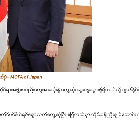
တ်ပုံ – MOFA of Japan
ာအဖွဲ့အစည်းတွေအားလုံးနဲ့ တွေ့ဆုံဆွေးနွေးသွားဖို့ရှိတယ်လို့ ဂျပန်နိုင်င
ုင်ပင်ခံ ဒဲရစ်ချောလက်တွေ့ဆုံပြီး ဧပြီလထဲမှာ ထိုင်းဝန်ကြီးချုပ်ဟောင်