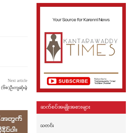
Next article
၆၈)ဦးကျဆုံးခဲ့
ဆက်စပ်အမျိုးအစားများ
သတင်း