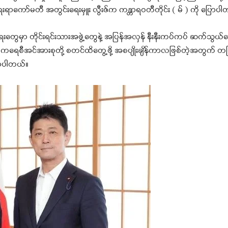
ရာကော်မတီ အတွင်းရေးမှူး လွီးဇ်က ကန္တာရဝတီတိုင်း ( မ် ) ကို ပြောပ
ရေးတွေမှာ တိုင်းရင်းသားအဖွဲ့တွေနဲ့ အပြန်အလှန် နီးနီးကပ်ကပ် ဆက်သွယ်
ဒီမိုကရေစီအင်အားစုတို့ စတင်ထိတွေ့ဖို့ အစပျိုးချိန်ကာလဖြစ်တဲ့အတွက် တ
ောပါတယ်။