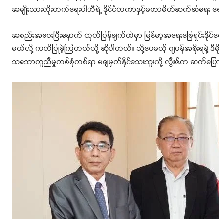
အမျိုးသားတိုးတက်ရေးပါတီရဲ့ နိုင်ငံတကာနှင့်မဟာမိတ်ဆက်ဆံရေး ရေး
အစည်းအဝေးပြီးနောက် ထုတ်ပြန်ချက်ထဲမှာ မြန်မာ့အရေးဖြေရှင်းနိုင်
မယ်လို့ ကတိပြုခဲ့ကြတယ်လို့ ဆိုပါတယ်။ သို့ပေမယ့် ဂျပန်အစိုးရနဲ့ 
သဘောတူညီမှုတစ်စုံတစ်ရာ မချမှတ်နိုင်သေးဘူးလို့ လွီးဇ်က ဆက်ပြ