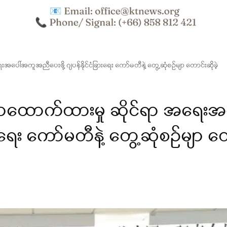
ါ်အကူအညီပေးဖို့ ဂျပန်နိုင်ငံခြားရေး ကော်မတီနဲ့ တွေ့ဆုံစဉ်မျာ တောင်းဆိုခဲ့
ာထောက်ထားမှု ဆိုင်ရာ အရေးအပ
းရေး ကော်မတီနဲ့ တွေ့ဆုံစဉ်မျာ တ