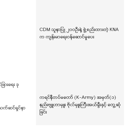
CDM သူနာပြု ၂၀၀ဦးနဲ့ ဖွဲ့စည်းထားတဲ့ KNA
က ကျန်းမာရေးဝန်ဆောင်မှုပေး
ံခြားရေး ဒု
ကရင်နီတပ်မတော် (K-Army) အမှတ်(၁)
နည်းဗျူဟာမှူး ဗိုလ်မှူးကြီးအယ်မွီးနှင့် တွေ့ဆုံ
း သက်ဆင်ရှင်နာ
ခြင်း