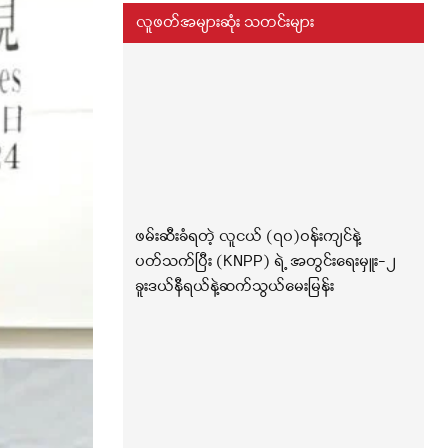
လူဖတ်အများဆုံး သတင်းများ
ဖမ်းဆီးခံရတဲ့ လူငယ် (၇၀)ဝန်းကျင်နဲ့
ပတ်သက်ပြီး (KNPP) ရဲ့ အတွင်းရေးမှူး-၂
ခူးဒယ်နီရယ်နဲ့ဆက်သွယ်မေးမြန်း