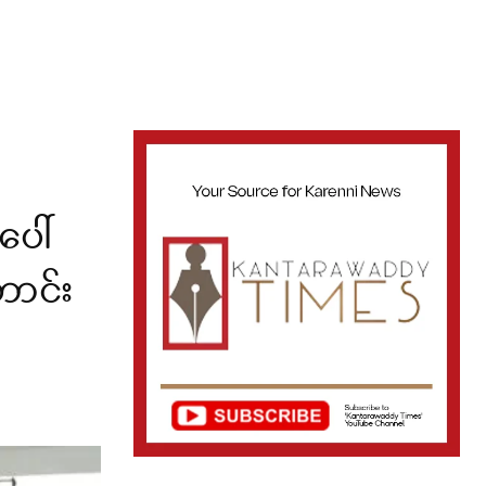
ေါ်
ောင်း