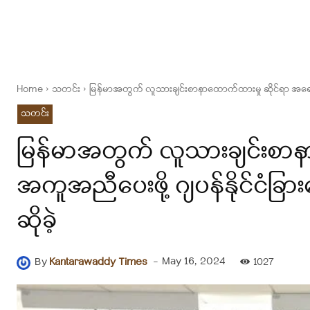
Home
သတင်း
မြန်မာအတွက် လူသားချင်းစာနာထောက်ထားမှု ဆိုင်ရာ အရေးအပေ
သတင်း
မြန်မာအတွက် လူသားချင်းစာန
အကူအညီပေးဖို့ ဂျပန်နိုင်ငံခြာ
ဆိုခဲ့
-
May 16, 2024
By
Kantarawaddy Times
1027