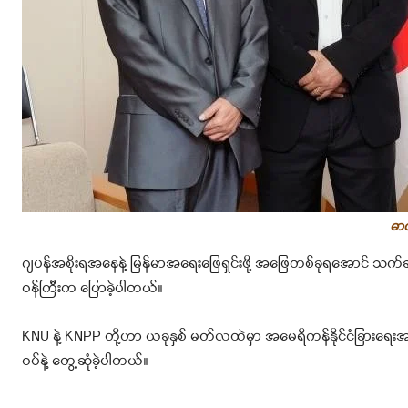
ဓာ
ဂျပန်အစိုးရအနေနဲ့ မြန်မာအရေးဖြေရှင်းဖို့ အဖြေတစ်ခုရအောင် သက်ဆိုင်ရ
ဝန်ကြီးက ပြောခဲ့ပါတယ်။
KNU နဲ့ KNPP တို့ဟာ ယခုနှစ် မတ်လထဲမှာ အမေရိကန်နိုင်ငံခြားရေးအတိ
ဝပ်နဲ့ တွေ့ဆုံခဲ့ပါတယ်။