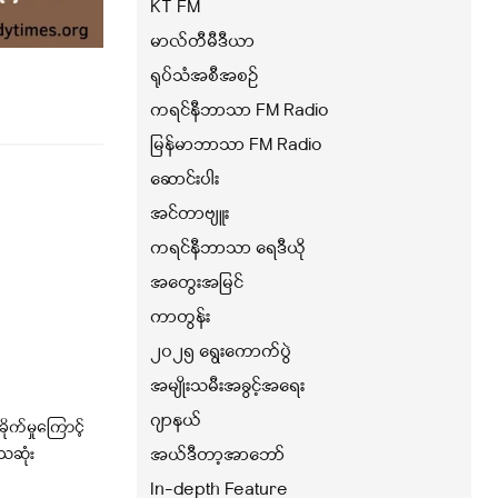
KT FM
မာလ်တီမီဒီယာ
ရုပ်သံအစီအစဉ်
ကရင်နီဘာသာ FM Radio
မြန်မာဘာသာ FM Radio
ဆောင်းပါး
အင်တာဗျူး
ကရင်နီဘာသာ ရေဒီယို
အတွေးအမြင်
ကာတွန်း
၂၀၂၅ ရွေးကောက်ပွဲ
အမျိုးသမီးအခွင့်အရေး
ဂျာနယ်
ိုက်မှုကြောင့်
အယ်ဒီတာ့အာဘော်
ေဆုံး
In-depth Feature