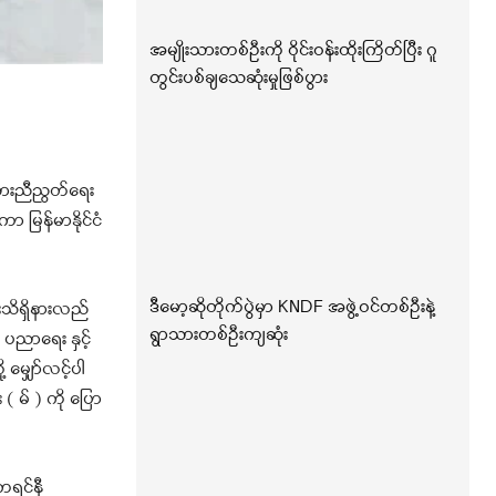
အမျိုးသားတစ်ဦးကို ဝိုင်းဝန်းထိုးကြိတ်ပြီး ဂူ
တွင်းပစ်ချသေဆုံးမှုဖြစ်ပွား
းသားညီညွတ်ရေး
ာ မြန်မာနိုင်ငံ
ဒီမော့ဆိုတိုက်ပွဲမှာ KNDF အဖွဲ့ဝင်တစ်ဦးနဲ့
းသိရှိနားလည်
ရွာသားတစ်ဦးကျဆုံး
ပညာရေး နှင့်
မျှော်လင့်ပါ
 မ် ) ကို ပြော
ကရင်နီ