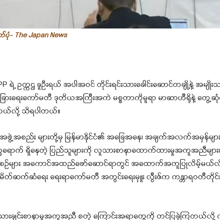
တ်ပုံ- The Japan News
P ရဲ့ ဥက္ကဌ ခူဦးရယ် အပါအဝင် တိုင်းရင်းသားခေါင်းဆောင်တချို့နဲ့ အမျို
ုင်ငံခြားရေးကော်မတီ ဒုတိယအကြီးအကဲ မစ္စတာကိုမူရာ မာဆာဟီရိုနဲ့ တွေ့ဆုံက
ယ်လို့ သိရပါတယ်။
ူမှုအဖွဲ့အစည်း များတို့မှ မြန်မာနိုင်ငံ၏ အခြေအနေ၊ အချက်အလက်အမှန်မျာ
ုက္ခရောက် ရှိနေတဲ့ ပြည်သူများကို လူသားစာနာထောက်ထားမှုအကူအညီများ၊ 
ပ်ငန်းစဉ်များ အကောင်အထည်ဖော်ဆောင်ရာတွင် အထောက်အကူပြုလိမ့်မယ်လို့ 
မိတ်ဆက်ဆံရေး ရေးရာကော်မတီ အတွင်းရေးမှူး လွီးဇ်က ကန္တာရဝတီတိုင်း (
ဲ့ လူသားချင်းစာနာမှုအကူအညီ စတဲ့ ကြောင်းအရာတွေကို တင်ပြခဲ့ကြတယ်လို့ 