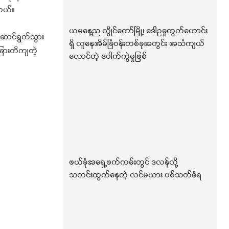
ါတယ်။
ယမနေ့ည လွိုင်ကော်မြို့၊ ဒေါဥခူကွက်ဟောင်း
ဆောင်ရွက်သွား
ရှိ လူနေအိမ်ခြံဝန်းတစ်ခုအတွင်း အသံကျယ်
ခြားတိကျတဲ့
လောင်တဲ့ ပေါက်ကွဲမှုဖြစ်
ဖယ်ခုံအရှေ့ဖက်ကမ်းတွင် ဒလန်လို့
သတင်းထွက်နေတဲ့ လင်မယား ပစ်သတ်ခံရ