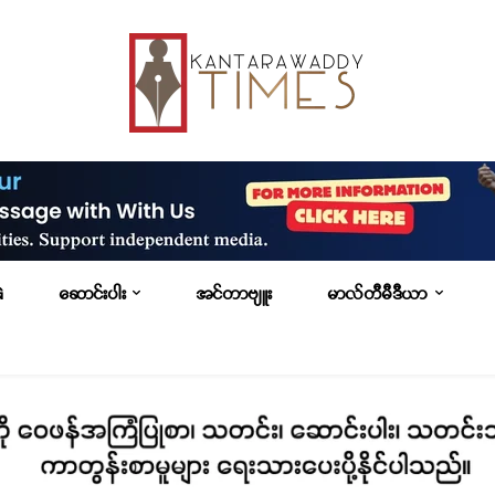
G
ဆောင်းပါး
အင်တာဗျူး
မာလ်တီမီဒီယာ