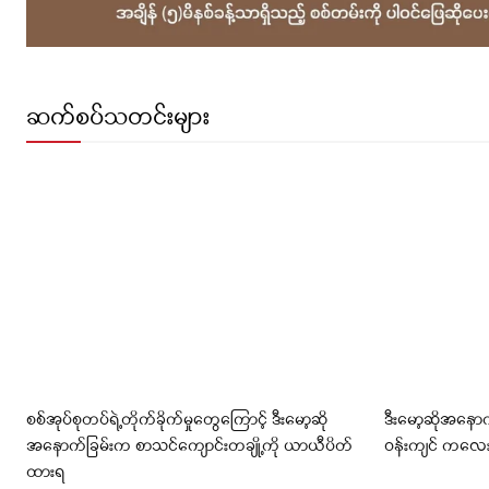
ဆက်စပ်သတင်းများ
စစ်အုပ်စုတပ်ရဲ့တိုက်ခိုက်မှုတွေကြောင့် ဒီးမော့ဆို
ဒီးမော့ဆိုအနော
အနောက်ခြမ်းက စာသင်ကျောင်းတချို့ကို ယာယီပိတ်
ဝန်းကျင် ကလ
ထားရ