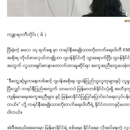
ဓာ
ကန္တာရဝတီတိုင်း ( မ် )
ပြီးခဲ့တဲ့ မေလ ၁၄ ရက်နေ့ မှာ ကရင်နီအမျိုးသားတိုးတက်ရေးပါတီ KNP
အစိုးရ ကိုယ်စားလှယ်တချို့ဟာ ဂျပန်နိုင်ငံကို သွားရောက်ပြီး ဂျပန်နိ
အတွက် လူသားချင်းစာနာထောက်ထားမှုဆိုင်ရာ အကူအညီတွေပေးခဲ့တ
“ဒီတွေ့ဆုံမှုကနေတစ်ဆင့် ဂျပန်အစိုးရ၊ ဂျပန်ပြည်သူလူထုများနှင့် လ
ပြီးလျှင် ကရင်နီပြည်အတွက် သာမကပဲ မြန်မာတစ်နိုင်ငံလုံးရှိ အတိဒ
ကျန်းမာရေးအကူအညီများ နှင့် မြန်မာနိုင်ငံပြုပြင်ပြောင်းလဲရေးလု
တယ်။“ လို့ ကရင်နီအမျိုးသားတိုးတက်ရေးပါတီရဲ့ နိုင်ငံတကာနှင့်မဟာ
ပါတယ်။
အဲဒီအစည်းအဝေးမှာ မြန်မာနိုင်ငံရဲ့ စစ်ရေး၊ နိုင်ငံရေး၊ လိုအပ်နေတ