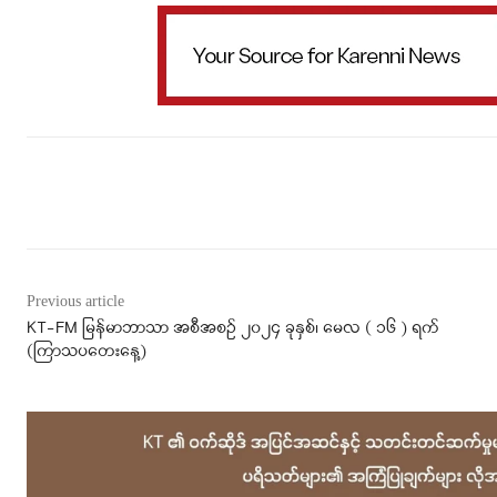
Facebook
X
WhatsApp
Previous article
KT-FM မြန်မာဘာသာ အစီအစဉ် ၂၀၂၄ ခုနှစ်၊ မေလ ( ၁၆ ) ရက်
(‌ကြာသပတေးနေ့)