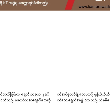
က်ဘက်ခြမ်းက ချောင်းတခုမှာ ၂ နှစ်
စစ်အုပ်စုတပ်ရဲ့ လေယာဉ် ဗုံးကြဲတိုက်ခ
ေးငယ်တဦး မတော်တဆရေနစ်သေဆုံး
စစ်ဘေးရှောင်အမျိုးသားတဦး ထိမှန်သ