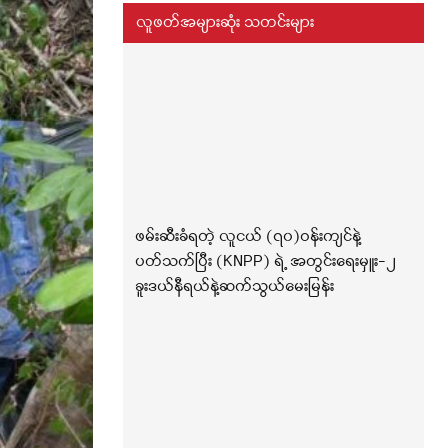
လူဖတ်အများဆုံး သတင်းများ
ဖမ်းဆီးခံရတဲ့ လူငယ် (၇၀)ဝန်းကျင်နဲ့
ပတ်သက်ပြီး (KNPP) ရဲ့ အတွင်းရေးမှူး-၂
ခူးဒယ်နီရယ်နဲ့ဆက်သွယ်မေးမြန်း