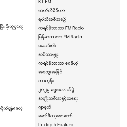
KT FM
မာလ်တီမီဒီယာ
ရုပ်သံအစီအစဉ်
ြီး ခိုးယူမှုတွေ
ကရင်နီဘာသာ FM Radio
မြန်မာဘာသာ FM Radio
ဆောင်းပါး
အင်တာဗျူး
ကရင်နီဘာသာ ရေဒီယို
အတွေးအမြင်
ကာတွန်း
၂၀၂၅ ရွေးကောက်ပွဲ
အမျိုးသမီးအခွင့်အရေး
ဂျာနယ်
စိုက်ပျိုးနေတဲ့
အယ်ဒီတာ့အာဘော်
In-depth Feature