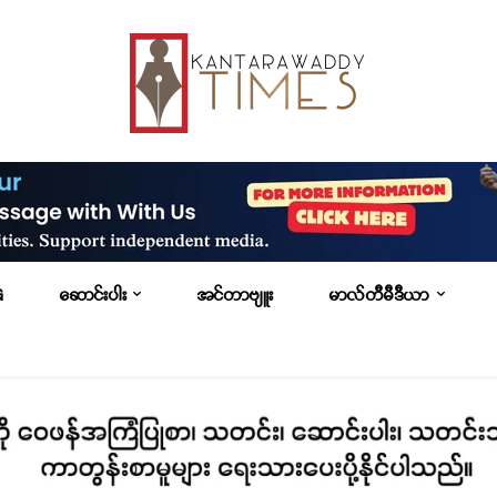
G
ဆောင်းပါး
အင်တာဗျူး
မာလ်တီမီဒီယာ