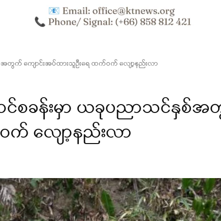
်နှစ်အတွက် ကျောင်းအပ်ထားသူဦးရေ ထက်ဝက် လျော့နည်းလာ
ောင်စခန်းမှာ ယခုပညာသင်နှစ်အ
ဝက် လျော့နည်းလာ