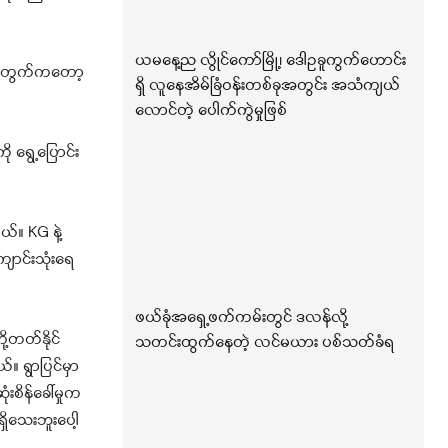
ယမနေ့ည လွိုင်ကော်မြို့၊ ဒေါဥခူကွက်ဟောင်း
စ်အတွက်ကတော့
ရှိ လူနေအိမ်ခြံဝန်းတစ်ခုအတွင်း အသံကျယ်
လောင်တဲ့ ပေါက်ကွဲမှုဖြစ်
ု ရွေ့ပြောင်း
်။ KG နဲ့
ောင်းသုံးရေ
ဖယ်ခုံအရှေ့ဖက်ကမ်းတွင် ဒလန်လို့
့တတ်နိုင်
သတင်းထွက်နေတဲ့ လင်မယား ပစ်သတ်ခံရ
 ရွာပြင်မှာ
စိန်ခေါ်မှုက
ိသေးဘူးပေါ့