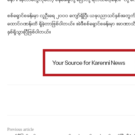
နော ။ အဲ့တာတွေကိုတော့ စိန်ခေါ်မှုလို့ ပြောလို့ ရတယ်ပေါ့နော။” လ
စစ်ရှောင်စခန်းမှာ လူဦးရေ ၂၀၀၀ ကျော်ရှိပြီး ယခုပညာသင်နှစ်အတွက် 
ထောင်ဂဏန်းထိ ရှိခဲ့တာဖြစ်ပါတယ်။ အဲဒီစစ်ရှောင်စခန်းမှာ အာဏာသိမ
နှစ်ရှိသွားပြီဖြစ်ပါတယ်။
Facebook
X
WhatsApp
Previous article