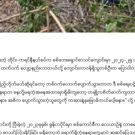
့ ထိုင်း-ကရင်နီနယ်စပ်က စစ်ဘေးရှောင်စာသင်ကျောင်းမှာ ၂၀၂၄-၂၅ 
ထက် ထက်ဝက် လျော့နည်းလာတယ်လို့ ကျောင်းတာဝန်ရှိသူတစ်ဦးက ပြောပါ
ဉ်ကြည့်လိုက်မယ်ဆိုရင်တော့ တစ်ဝက်လောက်ပျောက်သွားတာက ဒီ စစ်ရေးပဋိပက္
တ်ချတဲ့နေရာက နေလို့မရတဲ့အနေအထားမှာရှိခါကျတော့ တချို့ကစိတ်ဓာတ်ကျတ
ါ့နော။ အဓိက ပျောက်သွားတဲ့သူတွေကို တအားနဲ့နှမြောမိတယ်ပေါ့နော။” လို့ 
ပြီးခဲ့တဲ့ ၂၀၂၃ခုနှစ်၊ ဇွန်လပိုင်းမှာ စစ်ကောင်စီက လေယာဉ်နဲ့ လာရောက်
းမှာ စာသင်ကြားနိုင်ခြင်း မရှိတော့ဘဲ ရောက်ရှိတဲ့နေရာတွေမှာပဲ အဆင်ပြေ