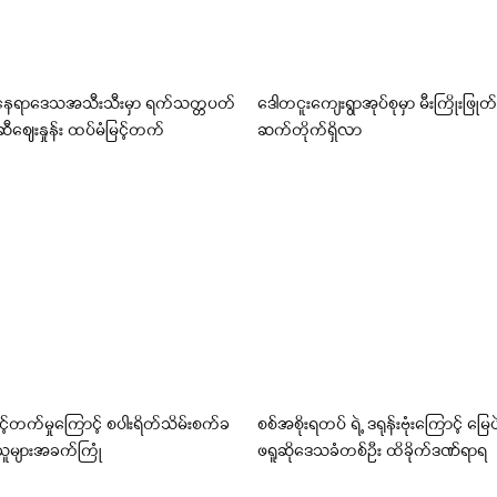
နေရာဒေသအသီးသီးမှာ ရက်သတ္တပတ်
ဒေါတငူးကျေးရွာအုပ်စုမှာ မီးကြိုးဖြုတ်ပ
ီဈေးနှုန်း ထပ်မံမြင့်တက်
ဆက်တိုက်ရှိလာ
့်တက်မှုကြောင့် စပါးရိတ်သိမ်းစက်ခ
စစ်အစိုးရတပ် ရဲ့ ဒရုန်းဗုံးကြောင့် မြေပဲ
သူများအခက်ကြုံ
ဖရူဆိုဒေသခံတစ်ဦး ထိခိုက်ဒဏ်ရာရ