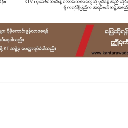
န်း၊
KTV ၊ မူးယစ်ဆေးဝါးနဲ့ လောင်းကစားတွေကို မူဝါဒနဲ့ အညီ ကို
ဖို့ ကရင်နီပြည်က အရပ်ဖက်အဖွဲ့အစည်