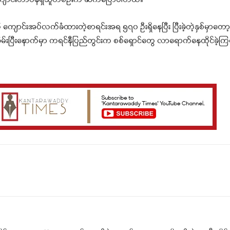
ို့ ကျောင်းတာဝန်ရှိသူတစ်ဦးက ဆက်ပြောပါတယ်။
ကျောင်းအပ်လက်ခံထားတဲ့စာရင်းအရ ၅၇၀ ဦးရှိနေပြီး ပြီးခဲ့တဲ့နှစ်မှာတော
်းပြီးနောက်မှာ ကရင်နီပြည်တွင်းက စစ်ရှောင်တွေ လာရောက်နေထိုင်ခဲ့ကြ
Telegram
Viber