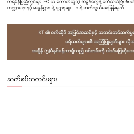
ကရင်နီပြည်တွင်းမှာ IEC က ကောက်ယူတဲ့ အခွန်တွေနဲ့ ပတ်သက်ပြီး စီမံကိ
ဘဏ္ဍာရေး နှင့် အခွန်ဌာန ရဲ့ ဒုဌာနမှူး – ၁ နဲ့ ဆက်သွယ်မေးမြန်းချက်
ဆက်စပ်သတင်းများ