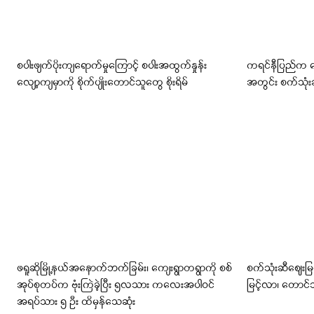
စပါးဖျက်ပိုးကျရောက်မှုကြောင့် စပါးအထွက်နှုန်း
ကရင်နီပြည်က 
လျော့ကျမှာကို စိုက်ပျိုးတောင်သူတွေ စိုးရိမ်
အတွင်း စက်သုံးဆ
ဖရူဆိုမြို့နယ်အနောက်ဘက်ခြမ်း၊ ကျေးရွာတရွာကို စစ်
စက်သုံးဆီဈေးမြင
အုပ်စုတပ်က ဗုံးကြဲခဲ့ပြီး ၅လသား ကလေးအပါဝင်
မြင့်လာ၊ တောင်
အရပ်သား ၅ ဦး ထိမှန်သေဆုံး