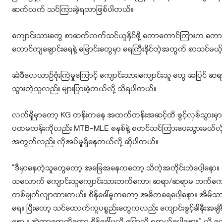
ဆက်လက် သင်ကြားခဲ့ရတာဖြစ်ပါတယ်။
ကျောင်းသားတွေ စာဆက်လက်သင်ယူနိုင်ဖို့ တောတောင်ကြားက တောင်
တောင်ကျချောင်းရေနဲ့ မြောင်းတွေမှာ ရေကြီးနိုင်တဲ့အတွက် စာသင်
အဲဒီလေယာဉ်ဗုံးကြဲမှုကြောင့် ကျောင်းသား၊ကျောင်းသူ တွေ အပြင် ဆရာ၊ 
သွားတဲ့သူလည်း များပြားခဲ့တယ်လို့ သိရပါတယ်။
လက်ရှိမှာတော့ KG တန်းကနေ အထက်တန်းအဆင့်ထိ ဖွင့်လှစ်သွားမှာဖြ
ပထမတန်းကိုလည်း MTB-MLE စနစ်နဲ့ စတင်သင်ကြားပေးသွားမယ်လို့ 
အတွက်လည်း လိုအပ်မှုရှိနေတယ်လို့ ဆိုပါတယ်။
“ဒီမှာနေတဲ့သူတွေတော့ အခြေအနေကတော့ သိတဲ့အတိုင်းဘဲပေါ့နော။ လုံခြ
သလောက် ကျောင်းသူကျောင်းသားဘက်ကော၊ ဆရာ/ဆရာမ ဘက်ကော အဆင်ပ
တစ်ချက်လျာထားတယ်။ စိန်ခေါ်မှုကတော့ အဓိကရေပေါ့နော။ အိမ်သာရေတ
ရေ။ ပြီးတော့ သင်ထောက်ကူပစ္စည်းတွေကလည်း ကျောင်းဖွင့်ခါနီးအ