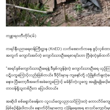
ကန္တာရဝတီတိုင်း(မ်)
ကရင်နီပညာရေးဝန်ကြီးဌာန (KnED) လက်အောက်ကနေ ဖွင့်လှစ်ထားတဲ
အတွက် ကျောင်းအပ်တဲ့ ကျောင်းသားဦးရေစာရင်းဟာ ပြီးခဲ့တဲ့နှစ်
“အရင်နှစ်ကျောင်းသားဦးရေနဲ့ ဒီနှစ်ကျန်ခဲ့တဲ့ ကျောင်းသားဦးရေ ယှ
ပဋိပက္ခကြောင့်လည်းဖြစ်တယ်။ ဒီပိုင်းမှာမှ ကျနော်တို့ လုံခြုံစိ
နော။ ပြီးတော့ဒီအခက်အခဲတွေကြောင့် မခံနိုင်တဲ့လူတွေ အမျိုးမျိုးပေ
တာဝန်ရှိသူတစ်ဦးက ပြောပါတယ်။
အဆိုပါ စစ်ရှောင်စခန်းက လူငယ်တွေပညာသင်ကြားတဲ့ ကောလိပ်ကျောင်းကို 
ဖြစ်စဉ်ရှိခဲ့ပါတယ်။ နောက်ပိုင်းမှာတော့ လုံခြုံရေးအရ စာသင်ကျောင်