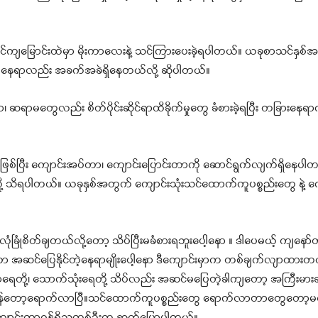
ကျမြောင်းထဲမှာ မိုးကာလေးနဲ့ သင်ကြား‌ပေးခဲ့ရပါတယ်။ ယခုစာသင်နှ
မယ့်နေရာလည်း အခက်အခဲရှိနေတယ်လို့ ဆိုပါတယ်။
ဆရာမတွေလည်း စိတ်ပိုင်းဆိုင်ရာထိခိုက်မှုတွေ ခံစားခဲ့ရပြီး တခြားနေရာကိ
စ်ပြီး ကျောင်းအပ်တာ၊ ကျောင်းပြောင်းတာကို ဆောင်ရွက်လျက်ရှိနေပါတယ
သိရပါတယ်။ ယခုနှစ်အတွက် ကျောင်းသုံးသင်ထောက်ကူပစ္စည်းတွေ နဲ့ ကျ
ုံစိတ်ချတယ်လို့တော့ သိပ်ပြီးမခံစားရဘူးပေါ့နော ။ ဒါပေမယ့် ကျနော်တို
ြေနိုင်တဲ့နေရာမျိုးပေါ့နော ဒီကျောင်းမှာက တစ်ချက်လျာထားတယ်။
ို့၊ သောက်သုံးရေတို့ သိပ်လည်း အဆင်မပြေတဲ့ခါကျတော့ အကြီးမားဆုံး
ချိန်တော့ရောက်လာပြီ။သင်ထောက်ကူပစ္စည်းတွေ ရောက်လာတာတွေတော့မရှ