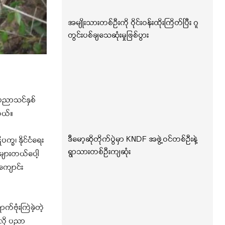
အမျိုးသားတစ်ဦးကို ဝိုင်းဝန်းထိုးကြိတ်ပြီး ဂူ
တွင်းပစ်ချသေဆုံးမှုဖြစ်ပွား
ပညာသင်နှစ်
တယ်။
ဒီမော့ဆိုတိုက်ပွဲမှာ KNDF အဖွဲ့ဝင်တစ်ဦးနဲ့
ခ၊ နိုင်ငံရေး
ရွာသားတစ်ဦးကျဆုံး
ာများတယ်ပေါ့
ကျောင်း
ဗုံးကြဲခဲ့တဲ့
သလို ပညာ