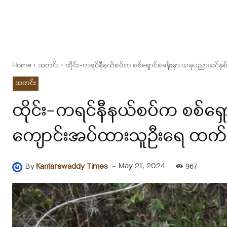
Home
သတင်း
ထိုင်း-ကရင်နီနယ်စပ်က စစ်ရှောင်စခန်းမှာ ယခုပညာသင
သတင်း
ထိုင်း-ကရင်နီနယ်စပ်က စစ်ရှ
ကျောင်းအပ်ထားသူဦးရေ ထက်
-
May 21, 2024
By
Kantarawaddy Times
967