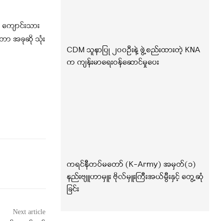
့ ကျောင်းသား
တာ အခုဆို သုံး
CDM သူနာပြု ၂၀၀ဦးနဲ့ ဖွဲ့စည်းထားတဲ့ KNA
က ကျန်းမာရေးဝန်ဆောင်မှုပေး
ကရင်နီတပ်မတော် (K-Army) အမှတ်(၁)
နည်းဗျူဟာမှူး ဗိုလ်မှူးကြီးအယ်မွီးနှင့် တွေ့ဆုံ
ခြင်း
Next article