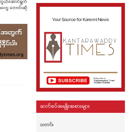
င်တွယ်ဆောင်ရွက်
းတွေ တောင်းဆို
ဆက်စပ်အမျိုးအစားများ
သတင်း