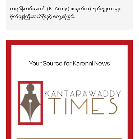
ကရင်နီတပ်မတော် (K-Army) အမှတ်(၁) နည်းဗျူဟာမှူး
ဗိုလ်မှူးကြီးအယ်မွီးနှင့် တွေ့ဆုံခြင်း