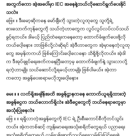
အတွက်ကော အဲ့အပေါ်မှာ IEC အနေနဲ့ဘယ်လိုဆောင်ရွက်ပေးနိုင်
သလဲ။
ဖြေ။ ။ ဒီးမော့ဆိုကနေ မော်ချီးကို သွားတဲ့လူထုတွေ သူတို့ရဲ့
စားသောက်ကုန်တွေကို သယ်တဲ့ဟာတွေက လွပ်လွပ်လပ်လပ်သယ်
ခွင့်ရတယ်။ ဒါမယ့် ပြည်ထဲရေးကနေတော့ ထောက်ခံချက်ပေးဖို့လို
တယ်ပေါ့နော။ ဘာဖြစ်လို့လဲဆိုရင် အဲ့ဒီဟာတွေက အဲ့မှာနေတဲ့လူထု
တွေ အမှန်တကယ် ဖြစ်ကြောင်းပေါ့လေနော သိရှိဖို့လိုတယ်။ အဲ့ဒါ
က ဒီအုပ်ချုပ်ရေးဖက်ကနေပြီးတော့မှ ထောက်ခံချက်နဲ့ သွားလာလို့
ရတဲ့ဟာမျိုး သယ်ဆောင်လို့ရမယ့်ဟာမျိုး ဖြစ်ပါမယ်။ အဲ့တာ
ကတော့ အခွန်ပေးစရာမလိုဘူးပေါ့နော။
မေး ။ ။ လက်ရှိအချိန်အထိ အခွန်ဌာနကနေ ကောက်ယူရရှိထားတဲ့
အခွန်ငွေက ဘယ်လောက်ရှိလဲ။ အဲဒီငွေတွေကို ဘယ်နေရာတွေမှာ
အသုံးပြုနေလဲ။
ဖြေ ။ ။ ရရှိလာတဲ့အခွန်တွေကို IEC ရဲ့ ဦးစီးကောင်စီကိုတင်သွင်း
တယ်။ အဲ့ကတစ်ဆင့် ကျန်းမာရေးအသုံးစရိတ်တွေရယ် ပညာရေး
အသုံးစရိတ်တွေရယ် လမ်းပန်းဆက်သွယ်ရေးလမ်းပြုပြင်ရေးနဲ့