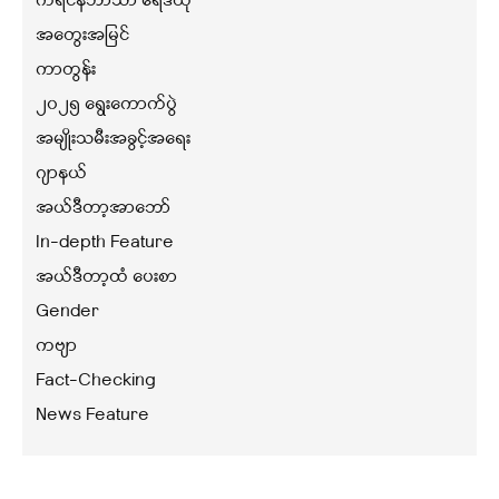
ကရင်နီဘာသာ ရေဒီယို
အတွေးအမြင်
ကာတွန်း
၂၀၂၅ ရွေးကောက်ပွဲ
အမျိုးသမီးအခွင့်အရေး
ဂျာနယ်
အယ်ဒီတာ့အာဘော်
In-depth Feature
အယ်ဒီတာ့ထံ ပေးစာ
Gender
ကဗျာ
Fact-Checking
News Feature