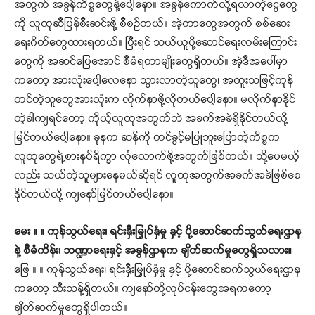
အတွက် အခွန်ကိစ္စတွေနဲ့ပေါ့နော။ အခွန်ကောက်လို့ရလာတဲ့ငွေတွေ
ကို လူထုဆီပြန်စီးဆင်းဖို့ စီစဉ်တယ်။ အဲ့တာတွေအတွက် စစ်ဆေး
ရေးဂိတ်တွေထားရတယ်။ ပြီးရင် သယ်ယူပို့ဆောင်ရေးလမ်းကြောင်း
တွေကို အဆင်ပြေအောင် စီမံရတာမျိုးတွေရှိတယ်။ အဲ့ဒီအပေါ်မှာ
ကတော့ အားလုံးပေါ့လေနော သွားလာတဲ့သူတွေ၊ အထူးသဖြင့်ကုန်
တင်တဲ့သူတွေအားလုံးက လိုက်နာဖို့လိုတယ်ပေါ့နော။ မလိုက်နာနိုင်
တဲ့ခါကျရင်တော့ ကိုယ့်လူထုအတွက်ဘဲ အခက်အခဲရှိနိုင်တယ်လို့
မြင်တယ်ပေါ့နော။ ခုနက ဆန်ကို တင်ခွင့်မပြုဘူးပြောတဲ့ကိစ္စက
လူထုတွေရဲ့စားနပ်ရိက္ခာ လုံလောက်ဖို့အတွက်ဖြစ်တယ်။ သို့ပေမယ့်
လည်း သယ်တဲ့သူများနေမယ်ဆိုရင် လူထုအတွက်အခက်အခဲဖြစ်စေ
နိုင်တယ်လို့ ကျနော်မြင်တယ်ပေါ့နော။
မေး ။ ။ ကုန်သွယ်ရေး၊ ရင်းနှီးမြှုပ်နှံမှု နှင့် ပို့ဆောင်ဆက်သွယ်ရေးဌာန
နဲ့ စီမံကိန်း၊ ဘဏ္ဍာရေးနှင့် အခွန်ဌာနက ချိတ်ဆက်မှုတွေရှိသလား။
ဖြေ ။ ။ ကုန်သွယ်ရေး၊ ရင်းနှီးမြှုပ်နှံမှု နှင့် ပို့ဆောင်ဆက်သွယ်ရေးဌာန
ကတော့ သီးသန့်ရှိတယ်။ ကျနော်တို့လုပ်ငန်းတွေအရကတော့
ချိတ်ဆက်မှုတွေရှိပါတယ်။