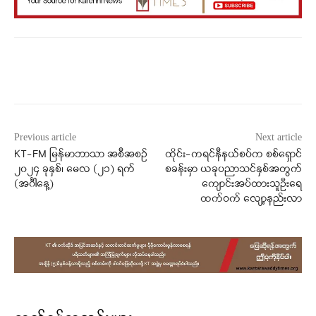
Facebook
X
WhatsApp
Previous article
Next article
KT-FM မြန်မာဘာသာ အစီအစဉ်
ထိုင်း-ကရင်နီနယ်စပ်က စစ်ရှောင်
၂၀၂၄ ခုနှစ်၊ မေလ (၂၁) ရက်
စခန်းမှာ ယခုပညာသင်နှစ်အတွက်
(‌‌အင်္ဂါနေ့)
ကျောင်းအပ်ထားသူဦးရေ
ထက်ဝက် လျော့နည်းလာ