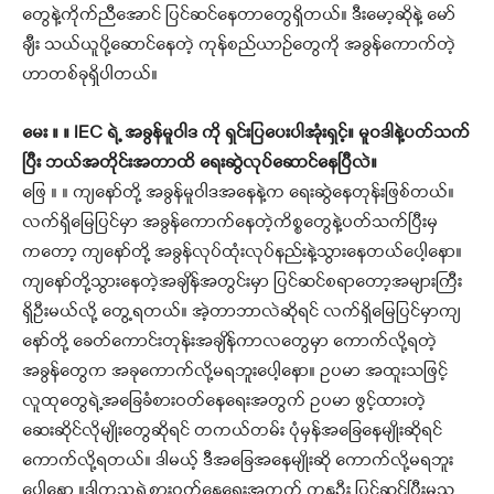
တွေနဲ့ကိုက်ညီအောင် ပြင်ဆင်နေတာတွေရှိတယ်။ ဒီးမော့ဆိုနဲ့ မော်
ချီး သယ်ယူပို့ဆောင်နေတဲ့ ကုန်စည်ယာဉ်တွေကို အခွန်ကောက်တဲ့
ဟာတစ်ခုရှိပါတယ်။
မေး ။ ။ IEC ရဲ့ အခွန်မူဝါဒ ကို ရှင်းပြပေးပါအုံးရှင့်။ မူဝဒါနဲ့ပတ်သက်
ပြီး ဘယ်အတိုင်းအတာထိ ရေးဆွဲလုပ်ဆောင်နေပြီလဲ။
ဖြေ ။ ။ ကျနော်တို့ အခွန်မူဝါဒအနေနဲ့က ရေးဆွဲနေတုန်းဖြစ်တယ်။
လက်ရှိမြေပြင်မှာ အခွန်ကောက်နေတဲ့ကိစ္စတွေနဲ့ပတ်သက်ပြီးမှ
ကတော့ ကျနော်တို့ အခွန်လုပ်ထုံးလုပ်နည်းနဲ့သွားနေတယ်ပေါ့နော။
ကျနော်တို့သွားနေတဲ့အချိန်အတွင်းမှာ ပြင်ဆင်စရာတော့အများကြီး
ရှိဦးမယ်လို့ တွေ့ရတယ်။ အဲ့တာဘာလဲဆိုရင် လက်ရှိမြေပြင်မှာကျ
နော်တို့ ခေတ်ကောင်းတုန်းအချိန်ကာလတွေမှာ ကောက်လို့ရတဲ့
အခွန်တွေက အခုကောက်လို့မရဘူးပေါ့နော။ ဥပမာ အထူးသဖြင့်
လူထုတွေရဲ့အခြေခံစားဝတ်နေရေးအတွက် ဥပမာ ဖွင့်ထားတဲ့
ဆေးဆိုင်လိုမျိုးတွေဆိုရင် တကယ်တမ်း ပုံမှန်အခြေနေမျိုးဆိုရင်
ကောက်လို့ရတယ်။ ဒါမယ့် ဒီအခြေအနေမျိုးဆို ကောက်လို့မရဘူး
ပေါ့နော ။ဒါကသူ့ရဲ့စားဝတ်နေရေးအတွက် ကနဦး ပြင်ဆင်ပြီးမှသူ