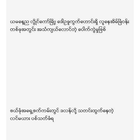
ယမနေ့ည လွိုင်ကော်မြို့၊ ဒေါဥခူကွက်ဟောင်းရှိ လူနေအိမ်ခြံဝန်း
တစ်ခုအတွင်း အသံကျယ်လောင်တဲ့ ပေါက်ကွဲမှုဖြစ်
ဖယ်ခုံအရှေ့ဖက်ကမ်းတွင် ဒလန်လို့ သတင်းထွက်နေတဲ့
လင်မယား ပစ်သတ်ခံရ