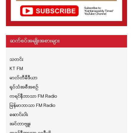
ဆက်စပ်အမျိုးအစားများ
သတင်း
KT FM
မာလ်တီမီဒီယာ
ရုပ်သံအစီအစဉ်
ကရင်နီဘာသာ FM Radio
မြန်မာဘာသာ FM Radio
ဆောင်းပါး
အင်တာဗျူး