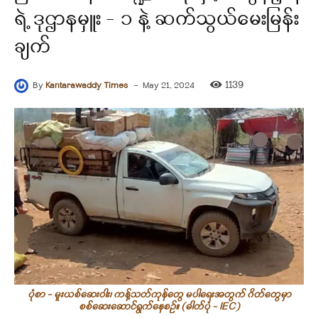
ရဲ့ ဒုဌာနမှူး – ၁ နဲ့ ဆက်သွယ်မေးမြန်း
ချက်
-
1139
By
Kantarawaddy Times
May 21, 2024
ပုံစာ - မူးယစ်ဆေးဝါး၊ ကန့်သတ်ကုန်တွေ မပါရေးအတွက် ဂိတ်တွေမှာ
စစ်ဆေးဆောင်ရွက်နေစဉ်။ (ဓါတ်ပုံ - IEC)