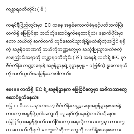
ကန္တာရဝတီတိုင်း ( မ် )
ကရင်နီပြည်တွင်းမှာ IEC ကနေ အခွန်ကောက်ခံမှုနှင့်ပတ်သက်ပြီး
လက်ရှိ မြေပြင်မှာ ဘယ်လိုဆောင်ရွက်နေတာရှိလဲ။ နောက်ပိုင်းမှာ
ကော ဘယ်လို ဆက်လက် လုပ်ဆောင်သွားဖို့ရှိမလဲဆိုတဲ့အပြင် ရရှိ
တဲ့ အခွန်ပမာဏကို ဘယ်လိုကဏ္ဍတွေမှာ အသုံးပြုသွားမလဲစတဲ့
အကြောင်းအရာကို ကန္တာရဝတီတိုင်း ( မ် ) အနေနဲ့ လက်ရှိ IEC မှာ
စီမံကိန်း၊ ဘဏ္ဍာရေးနဲ့ အခွန်ဌာနရဲ့ ဒုဌာနမှူး – ၁ ဖြစ်တဲ့ ခူးလေးရယ်
ကို ဆက်သွယ်မေးမြန်းထားပါတယ်။
မေး ။ ။ လက်ရှိ IEC ရဲ့ အခွန်ဌာနက မြေပြင်တွေမှာ အဓိကဘာတွေ
ဆောင်ရွက်နေလဲ။
ဖြေ ။ ။ ဒီကာလမှာကတော့ စီမံကိန်းဘဏ္ဍာရေးအခွန်ဌာနအနေနဲ့
ကတော့ အခွန်ရဲ့မူဝါဒတွေကို ကျနော်တို့ရေးဆွဲတယ်ပေါ့နော။
မြေပြင်မှာအခွန်နဲ့ပတ်သက်ပြီးတော့ အခုလိုကာလတွေမှာ ဘာတွေ
က ကောက်လို့ရလဲ မရဘူးလဲဆိုတာတွေကို လက်ရှိအနေအထား