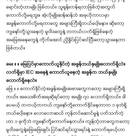
ရောင်းတဲ့ဟာမျိုး ဖြစ်တယ်။ သူရုန်းကန်ရတာဖြစ်တဲ့အတွက်
ကောက်လို့မရဘူး။ အဲ့လိုမျိုးဆန်ဆန်ဘဲ အခုလိုကာလမှာ
အခွန်ကောက်လို့မရတာတွေ အများကြီးရှိတယ်ပေါ့နော။ ဆိုတော့
ကျနော်တို့သွားနေတဲ့ မူဝါဒတွေနဲ့ တကယ်လက်ရှိဖြစ်နေတဲ့
အခြေအနေတွေနဲ့ ကိုက်အောင် ညှိနှိုင်းပြင်ဆင်ပြီးတော့သွားနေတာ
ဖြစ်တယ်။
မေး ။ ။ မြေပြင်မှာကောက်ယူနိုင်တဲ့ အခွန်ဘယ်နှမျိုးလောက်ရှိလဲ။
လက်ရှိမှာ IEC အနေနဲ့ ကောက်ယူနေတဲ့ အခွန်က ဘယ်နှမျိုး
လောက်ရှိနေလဲ။
ဖြေ ။ ။ ကောက်နိုင်တဲ့အခွန်အမျိုးအစားတွေကတော့ အများကြီးရှိ
တယ်။ အသေးစိတ်အရဆိုရင်တော့ အမျိုး ၇၀ လောက်ရှိတယ်။ ဒါ
ပေမယ့် တကယ့်တကယ် ကျနော်တို့ကောက်နိုင်နေတာက ၁ ခုဘဲရှိ
တယ်ပေါ့နော။ လောလောဆယ် ကုန်တင်ဆောင်မှုနဲ့ ပတ်သက်တဲ့
ဟာ ၁ ခုကိုဘဲ ကျနော်တို့ကောက်နေတယ်။ ကျန်တဲ့ဟာတွေကတော့
မူဝါဒတွေနဲ့ဖြေးဖြေးချင်း ပြင်ဆင်ရင်းသွားရင်းနဲ့ ကောက်ရမယ့်ဟာ