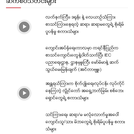
ဆက်စပ်သတင်းများ
လက်နက်ကြီး၊ ဒရုန်း နဲ့ လေယာဉ်သံကြား
စာသင်ကြားနေရတဲ့ ဆရာ၊ ဆရာမတွေရဲ့ စိုးရိမ်
ပူပန်မှု စကားသံများ
ကျောင်းအပ်နှံရေးကာလမှာ ကရင်နီပြည်က
စာသင်ကျောင်းတွေနဲ့ပါတ်သက်ပြီး IEC
ပညာရေးဌာန, ဌာနမှူးကြီး မော်မိမာနဲ့ ဆက်
သွယ်မေးမြန်းချက် (အင်တာဗျူး)
အန္တရယ်ကြားက စိုက်ပျိုးရေးလုပ်ငန်း လုပ်ကိုင်
နေကြတဲ့ လွိုင်ကော် အရှေ့ဘက်ခြမ်း စစ်ဘေး
ရှောင်တွေရဲ့ စကားသံများ
သင်ကြားရေး ဆရာ/မ မလုံလောက်မှုအပေါ်
ကျောင်းသူ/သား မိဘတွေရဲ့ စိုးရိမ်ပူပန်မှု စကား
သံများ