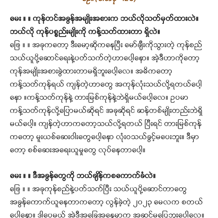
မေး ။ ။ ကုန်တင်အခွန်အမျိုးအစားက ဘယ်လိုသတ်မှတ်ထားလဲ။
ဘယ်လို ကုန်ပစ္စည်းမျိုးကို ကန့်သတ်ထားတာ ရှိလဲ။
ဖြေ ။ ။ အခုကတော့ ဒီးမော့ဆိုကနေပြီး မော်ချီးကိုသွားတဲ့ ကုန်စည်
သယ်ယူပို့ဆောင်ရေးနဲ့ပတ်သက်တဲ့ဟာပေါ့နော။ အဲ့ဒီဟာကိုတော့
ကုန်အမျိုးအစားခွဲထားတာမရှိဘူးပေါ့လေ။ အဓိကတော့
ကန့်သတ်ကုန်ရယ် ကျန်တဲ့ဟာတွေ အကုန်လုံးသယ်လို့ရတယ်ပေါ့
နော ။ကန့်သတ်ကုန်နဲ့ တားမြစ်ကုန်နဲ့ဘဲရှိမယ်ပေါ့လေ။ ဥပမာ
ကန့်သတ်ကုန်လို့ပြောမယ်ဆိုရင် အခုဆိုရင် ဆန်တစ်မျိုးတည်းဘဲရှိ
မယ်ပေါ့။ ကျန်တဲ့ဟာကတော့သယ်လို့ရတယ် ပြီးရင် တားမြစ်ကုန်
ကတော့ မူးယစ်ဆေးဝါးတွေပေါ့နော လုံးဝသယ်ခွင့်မပေးဘူး။ ဒီမှာ
တော့ စစ်ဆေးအရေးယူမှုတွေ လုပ်နေတာပေါ့။
မေး ။ ။ ဒီအခွန်တွေကို ဘယ်ချိန်ကစကောက်ခံလဲ။
ဖြေ ။ ။ အခုကုန်စည်နဲ့ပတ်သက်ပြီး သယ်ယူပို့ဆောင်တာတွေ
အခွန်ကောက်ယူနေတာကတော့ လွန်ခဲ့တဲ့ ၂၀၂၃ မေလက စတယ်
ပေါ့နော။ ဒါပေမယ့် အဲ့ဒီအခြေအနေမှာက အဆင်မပြေဘူးပေါ့လေ။