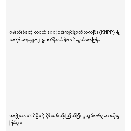
ဖမ်းဆီးခံရတဲ့ လူငယ် (၇၀)ဝန်းကျင်နဲ့ပတ်သက်ပြီး (KNPP) ရဲ့
အတွင်းရေးမှူး-၂ ခူးဒယ်နီရယ်နဲ့ဆက်သွယ်မေးမြန်း
အမျိုးသားတစ်ဦးကို ဝိုင်းဝန်းထိုးကြိတ်ပြီး ဂူတွင်းပစ်ချသေဆုံးမှု
ဖြစ်ပွား