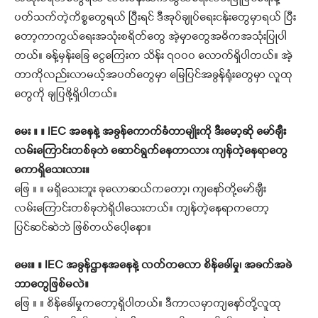
ပတ်သက်တဲ့ကိစ္စတွေရယ် ပြီးရင် ဒီအုပ်ချုပ်ရေးငန်းတွေမှာရယ် ပြီး
တော့ကာကွယ်ရေးအသုံးစရိတ်တွေ အဲ့မှာတွေအဓိကအသုံးပြုပါ
တယ်။ ခန့်မှန်းခြေ ငွေကြေးက သိန်း ၇၀၀၀ လောက်ရှိပါတယ်။ အဲ့
တာကိုလည်းလာမယ့်အပတ်တွေမှာ မြေပြင်အခွန်ရုံးတွေမှာ လူထု
တွေကို ချပြဖို့ရှိပါတယ်။
မေး ။ ။ IEC အနေနဲ့ အခွန်ကောက်ခံတာမျိုးကို ဒီးမော့ဆို မော်ချီး
လမ်းကြောင်းတစ်ခုဘဲ ဆောင်ရွက်နေတာလား ကျန်တဲ့နေရာတွေ
ကောရှိသေးလား။
ဖြေ ။ ။ မရှိသေးဘူး ခုလောဆ‌ယ်ကတော့၊ ကျနော်တို့မော်ချီး
လမ်းကြောင်းတစ်ခုဘဲရှိပါသေးတယ်။ ကျန်တဲ့နေရာကတော့
ပြင်ဆင်ဆဲဘဲ ဖြစ်တယ်ပေါ့နော။
မေး။ ။ IEC အခွန်ဌာနအနေနဲ့ လတ်တလော စိန်ခေါ်မှု၊ အခက်အခဲ
ဘာတွေဖြစ်မလဲ။
ဖြေ ။ ။ စိန်ခေါ်မှုကတော့ရှိပါတယ်။ ဒီကာလမှာကျနော်တို့လူထု