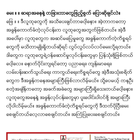
မေး ။ ။ ဆရာအနေနဲ့ တခြားဘာတွေဖြည့်စွက် ပြောဆိုချင်လဲ။
ဖြေ ။ ။ ဒီလူထုတွေကို အသိပေးချင်တာပေါ့နော။ အဲ့တာကတော့
အခွန်ကောက်ခံတဲ့လုပ်ငန်းက လူထုတွေအတွက်ဖြစ်တယ်။ အဲ့ဒီ
အပေါ်မှာ လူထုတွေက အဆင်မပြေမှုတွေ အခွန်ကောက်တဲ့ကိစ္စရပ်
တွေကို မသိတာမျိုးရှိတယ်ဆိုရင် လွပ်လွပ်လပ်လပ်မေးလို့ရတယ်။
ဒါတွေက လူထုတွေရဲ့ဝန်ဆောင်မှုလုပ်ငန်းတွေမှာ ပြန်သုံးဖို့ဖြစ်တယ်
ပေါ့လေ။ နောက်ပိုင်းကျရင်တော့ ပညာရေး၊ ကျန်းမာရေး၊
လမ်းပန်းဆက်သွယ်ရေး ကာကွယ်ရေးကိစ္စရပ်တွေ အဲ့ဒီအသုံးစရိတ်
တွေက ဒီအခွန်ကနေအများကြီးဖြစ်လာလိမ့်မယ်။ သို့ပေမယ့် ကနဦး
စတဲ့အချိန်ကတော့ အခက်အခဲတွေ အများကြီးရှိသေးတယ်ပေါ့နော။
လူထုတွေအနေနဲ့ အခွန်လုပ်ငန်းတွေမှာ ပူးပေါင်းပါဝင်ဖို့ အများကြီး
လိုပါလိမ့်မယ်။ အခွန်ကောက်ခံတဲ့ကိစ္စရပ်တွေကို ဒီထက်ပိုပြီးမေး
စေချင်တယ်လေ့လာစေချင်တယ်။ အကြံပြုပေးစေချင်တယ်။