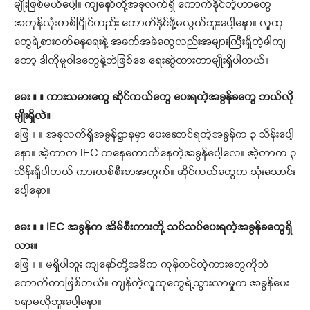
မျိုးဖြစ်မယ်ပေါ့။ ကျနော်တို့အခုလက်ရှိ ကောက်နိုင်တဲ့ဟာတွေ
အကုန်လုံးတစ်ပြိုင်တည်း ကောက်နိုင်ဖို့မလွယ်ဘူးပေါ့နော။ လူထု
တွေရဲ့စားဝတ်နေရေးနဲ့ အခက်အခဲတွေလည်းအများကြီးရှိတဲ့ခါကျ
တော့ ဒါကိုမူဝါဒတွေနဲ့ဘဲဖြစ်စေ ရေးဆွဲထားတာမျိုးရှိပါတယ်။
မေး ။ ။ ကားသမားတွေ ဆိုင်ကယ်တွေ ပေးရတဲ့အခွန်ခတွေ ဘယ်လို
မျိုးရှိလဲ။
ဖြေ ။ ။ အခုလက်ရှိအခွန်ဌာနမှာ ပေးဆောင်ရတဲ့အခွန်က ၃ သိန်းပေါ့
နော။ အဲ့တာက IEC ကနေကောက်နေတဲ့အခွန်ပေါ့လေ။ အဲ့တာက ၃
သိန်းရှိပါတယ် ကားတစ်စီးစာအတွက်။ ဆိုင်ကယ်တွေက သုံးသောင်း
ပေါ့နော။
မေး ။ ။ IEC အခွန်က အိမ်စီးကားတို့ သပ်သပ်ပေးရတဲ့အခွန်ခတွေရှိ
လား။
ဖြေ ။ ။ မရှိပါဘူး ကျနော်တို့အဓိက ကုန်တင်တဲ့ကားတွေကိုဘဲ
ကောက်တာဖြစ်တယ်။ ကျန်တဲ့လူထုတွေရဲ့သွားလာမှုက အခွန်ပေး
စရာမလိုဘူးပေါ့နော။