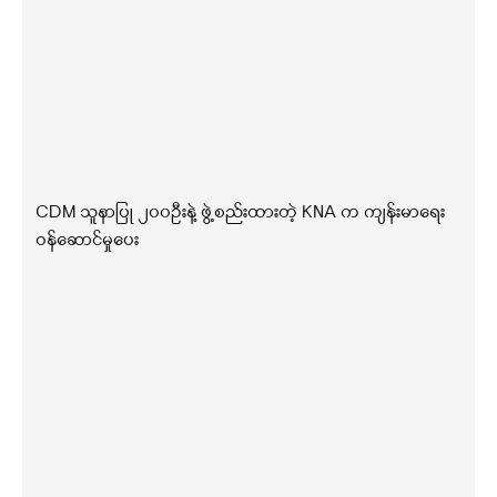
CDM သူနာပြု ၂၀၀ဦးနဲ့ ဖွဲ့စည်းထားတဲ့ KNA က ကျန်းမာရေး
ဝန်ဆောင်မှုပေး