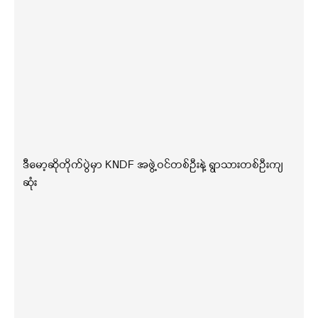
ဒီမော့ဆိုတိုက်ပွဲမှာ KNDF အဖွဲ့ဝင်တစ်ဦးနဲ့ ရွာသားတစ်ဦးကျ
ဆုံး