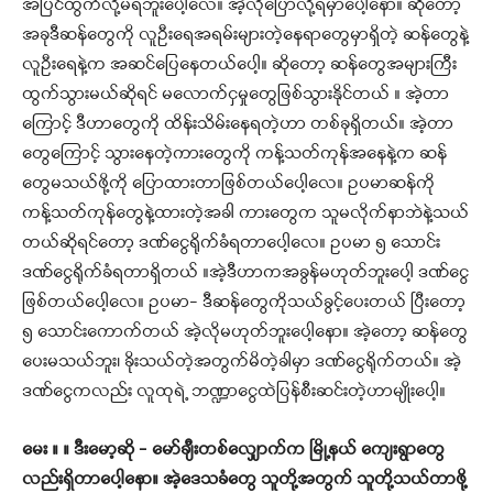
အပြင်ထွက်လို့မရဘူးပေါ့လေ။ အဲ့လိုပြောလို့ရမှာပေါ့နော။ ဆိုတော့
အခုဒီဆန်တွေကို လူဦးရေအရမ်းများတဲ့နေရာတွေမှာရှိတဲ့ ဆန်တွေနဲ့
လူဦးရေနဲ့က အဆင်ပြေနေတယ်ပေါ့။ ဆိုတော့ ဆန်တွေအများကြီး
ထွက်သွားမယ်ဆိုရင် မလောက်ငှမှုတွေဖြစ်သွားနိုင်တယ် ။ အဲ့တာ
ကြောင့် ဒီဟာတွေကို ထိန်းသိမ်းနေရတဲ့ဟာ တစ်ခုရှိတယ်။ အဲ့တာ
တွေကြောင့် သွားနေတဲ့ကားတွေကို ကန့်သတ်ကုန်အနေနဲ့က ဆန်
တွေမသယ်ဖို့ကို ပြောထားတာဖြစ်တယ်ပေါ့လေ။ ဥပမာဆန်ကို
ကန့်သတ်ကုန်တွေနဲ့ထားတဲ့အခါ ကားတွေက သူမလိုက်နာဘဲနဲ့သယ်
တယ်ဆိုရင်တော့ ဒဏ်ငွေရိုက်ခံရတာပေါ့လေ။ ဥပမာ ၅ သောင်း
ဒဏ်ငွေရိုက်ခံရတာရှိတယ် ။အဲ့ဒီဟာကအခွန်မဟုတ်ဘူးပေါ့ ဒဏ်ငွေ
ဖြစ်တယ်ပေါ့လေ။ ဥပမာ- ဒီဆန်တွေကိုသယ်ခွင့်ပေးတယ် ပြီးတော့
၅ သောင်းကောက်တယ် အဲ့လိုမဟုတ်ဘူးပေါ့နော။ အဲ့တော့ ဆန်တွေ
ပေးမသယ်ဘူး၊ ခိုးသယ်တဲ့အတွက်မိတဲ့ခါမှာ ဒဏ်ငွေရိုက်တယ်။ အဲ့
ဒဏ်ငွေကလည်း လူထုရဲ့ ဘဏ္ဍာငွေထဲပြန်စီးဆင်းတဲ့ဟာမျိုးပေါ့။
မေး ။ ။ ဒီးမော့ဆို – မော်ချီးတစ်လျှောက်က မြို့နယ် ကျေးရွာတွေ
လည်းရှိတာပေါ့နော။ အဲ့ဒေသခံတွေ သူတို့အတွက် သူတို့သယ်တာဖို့