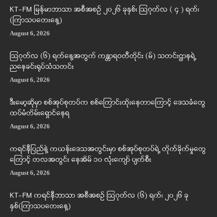
KT-FM မြန်မာဘာသာ အစီအစဉ် ၂၀၂၆ ခုနှစ်၊ ဩဂုတ်လ ( ၄ ) ရက်၊
(ကြာသပတေးနေ့)
August 6, 2026
ဩဂုတ်လ (၆) ရက်နေ့အတွက် ကန္တာရဝတီတိုင်း (မ်) သတင်းဌာနရဲ့
ညနေခင်းရုပ်သံသတင်း
August 6, 2026
ဒီးမော့ဆိုမှာ စစ်အုပ်စုတပ်က စစ်ကြောင်းထိုးနေတာကြောင့် ဒေသခံတွေ
ထပ်မံတိမ်းရှောင်နေရ
August 6, 2026
ကရင်နီပြည်နဲ့ ကယန်းဒေသအတွင်းမှာ စစ်အုပ်စုတပ်ရဲ့ တိုက်ခိုက်မှုတွေ
ကြောင့် တလအတွင်း နေအိမ် ၁၀ လုံးကျော် ပျက်စီး
August 6, 2026
KT-FM ကရင်နီဘာသာ အစီအစဉ် ဩဂုတ်လ (၆) ရက်၊ ၂၀၂၆ ခု
နှစ်(ကြာသပတေးနေ့)