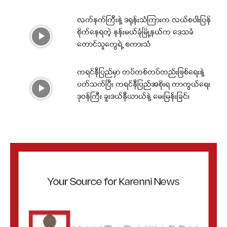
လက်နက်ကြီးနဲ့ ဒရုန်းသံကြားက လယ်စပါးပြန်
စိုက်နေရတဲ့ နန်းမယ်ခုံမြို့နယ်က ဒေသခံ
တောင်သူတွေရဲ့ စကားသံ
ကရင်နီပြည်မှာ တပ်တစ်တပ်တည်းဖြစ်ရေးနဲ့
ပတ်သက်ပြီး ကရင်နီပြည်အစိုးရ ကာကွယ်ရေး
ဒုဝန်ကြီး ခူးဒယ်နီယာယ်နဲ့ မေးမြန်းခြင်း