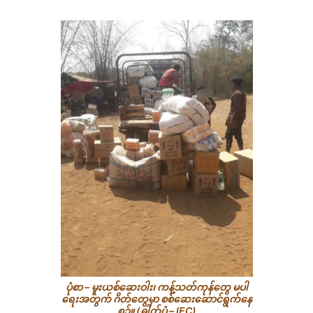
ပုံစာ – မူးယစ်ဆေးဝါး၊ ကန့်သတ်ကုန်တွေ မပါ
ရေးအတွက် ဂိတ်တွေမှာ စစ်ဆေးဆောင်ရွက်နေ
စဉ်။ (ဓါတ်ပုံ – IEC)