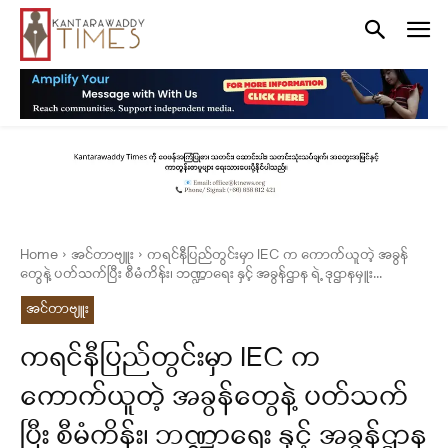
Home
အင်တာဗျူး
ကရင်နီပြည်တွင်းမှာ IEC က ကောက်ယူတဲ့ အခွန်
တွေနဲ့ ပတ်သက်ပြီး စီမံကိန်း၊ ဘဏ္ဍာရေး နှင့် အခွန်ဌာန ရဲ့ ဒုဌာနမှူး...
အင်တာဗျူး
ကရင်နီပြည်တွင်းမှာ IEC က
ကောက်ယူတဲ့ အခွန်တွေနဲ့ ပတ်သက်
ပြီး စီမံကိန်း၊ ဘဏ္ဍာရေး နှင့် အခွန်ဌာန