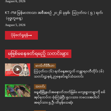
August 6, 2026
KT-FM မြန်မာဘာသာ အစီအစဉ် ၂၀၂၆ ခုနှစ်၊ ဩဂုတ်လ ( ၅ ) ရက်၊
(ဗုဒ္ဓဟူးနေ့)
August 5, 2026
ပိုမိုဖတ်ရှုရန်
မဖြစ်မနေဖတ်ရမည့် သတင်းများ
မာလ်တီမီဒီယာ
ဩဂုတ်လ (၆) ရက်နေ့အတွက် ကန္တာရဝတီတိုင်း (မ်)
သတင်းဌာနရဲ့ ညနေခင်းရုပ်သံသတင်း
သတင်း
ဖရူဆိုမြို့နယ်အနောက်ဘက်ခြမ်း၊ ကျေးရွာတရွာကို စစ်
အုပ်စုတပ်က ဗုံးကြဲခဲ့ပြီး ၅လသား ကလေးအပါဝင်
အရပ်သား ၅ ဦး ထိမှန်သေဆုံး