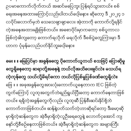
ဥပမာကောက်လိုက်တယ် အဆင်မပြေဘူး ပြန်ရပ်သွားတယ်။ စစ်
ရေးအနေအထားကြောင့်လည်းပါတယ်ပေါ့နော။ ဆိုတော့ ဒီ ၂၀၂၄ ၁
လပိုင်းလောက်မှဘဲ သေသေချာချာလေး အဲ့တာကို ကောက်လို့ရနိုင်
တဲ့အနေအထားမျိုးဖြစ်တယ်။ အစောပိုင်းမှာကတော့ စစ်ပူကာလ
ဖြစ်တဲ့ခါကျတော့ ကောက်ရလိုက် မရလိုက် ဒီစစ်ပွဲတွေကြားမှာ ဒီ
ဟာက ပုံမှန်မလည်ပတ်နိုင်ဘူးပေါ့နော။
မေး ။ ။ မြေပြင်မှာ အခွန်ခတွေ ပိုကောက်ယူတယ် စသဖြင့် ပြောဆိုမှု
တွေရှိနေတော့ ဆရာတို့အနေနဲ့ ဘယ်လိုအသိပေးချင်လဲ။ မသယ်ရ
တဲ့ကုန်တွေ သယ်လို့မိရင်ကော ဘယ်လိုပြစ်မှုပြစ်ဒဏ်တွေရှိလဲ။
ဖြေ ။ ။ အခုအခွန်တွေအားလုံးကောက်ယူနေတာက IEC ဖြစ်တဲ့
တွက်ကြောင့် လူထုအတွက်ဘဲရည်ရွယ်ပြီးတော့ ကောက်နေတာဖြစ်
တယ်။ ရရှိတဲ့အခွန်တွေကိုလည်း လူထုဆီ ပြန်စီးဆင်းနိုင်ဖို့ဘဲ
ကောက်တာဖြစ်တယ်။ ဆန်နဲ့ပတ်သက်တဲ့ဟာဆိုရင်တော့ ဒီးမော့ဆို
မှာရှိတဲ့ဆန်တွေက အဲ့ဒီမှာရှိတဲ့လူဦးရေတွေနဲ့ လောက်ငှအောင် ကျ
နော်တို့စီစဉ်နေတာဖြစ်တယ်။ အဲ့ဒီမှာရှိတဲ့ဆန်တွေက အများကြီး