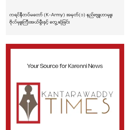
ကရင်နီတပ်မတော် (K-Army) အမှတ်(၁) နည်းဗျူဟာမှူး
ဗိုလ်မှူးကြီးအယ်မွီးနှင့် တွေ့ဆုံခြင်း