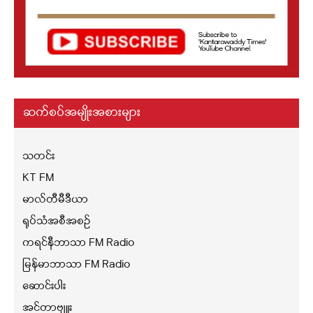
ဆက်စပ်အမျိုးအစားများ
သတင်း
KT FM
မာလ်တီမီဒီယာ
ရုပ်သံအစီအစဉ်
ကရင်နီဘာသာ FM Radio
မြန်မာဘာသာ FM Radio
ဆောင်းပါး
အင်တာဗျူး