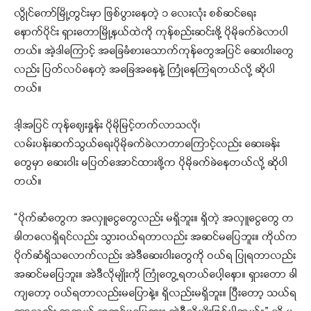
လွိုင်ကော်မြို့တွင်းမှာ ဖြစ်ပွားနေတဲ့ ၁ လေးလုံး စစ်ဆင်ရေး
နောက်ပိုင်း ရှားတောမြို့နယ်ထဲကို ကုန်စည်းဆင်းဖို့ ပိုမိုခက်ခဲလာပါ
တယ်။ အဲ့ဒါကြောင့် အခြေခံစားသောက်ကုန်တွေအပြင် ဆေးဝါးတွေ
လည်း ပြတ်လပ်နေတဲ့ အခြေအနေနဲ့ ကြုံနေကြရတယ်လို့ ဆိုပါ
တယ်။
ဒါ့အပြင် ကုန်စျေးနှုန်း ပိုမိုမြင့်တက်လာသလို၊
လမ်းပန်းဆက်သွယ်ရေးပိုမိုခက်ခဲလာတာကြောင့်လည်း ဆေးခန်း
တွေမှာ ဆေးဝါး မပြတ်အောင်ထားဖို့က ပိုမိုခက်ခဲနေတယ်လို့ ဆိုပါ
တယ်။
“ပိုက်ဆံတွေက အလှူငွေတွေလည်း မရှိဘူး။ ရှိတဲ့ အလှူငွေတွေ တ
ခါတလေရှိရင်လည်း သွားဝယ်ရတာလည်း အဆင်မပြေဘူး။ ကိုယ်က
ပိုက်ဆံရှိသလောက်လည်း အဲဒီဆေးဝါးတွေကို ဝယ်ရ ပြုရတာလည်း
အဆင်မပြေဘူး။ အဲဒီလိုမျိုးကို ကြုံတွေ့ရတယ်ပေါ့နော။ ရှားတော ခါ
ကျတော့ ဝယ်ရတာလည်းမပြောနဲ့။ ရှိလည်းမရှိဘူး။ ပြီးတော့ သယ်ရ