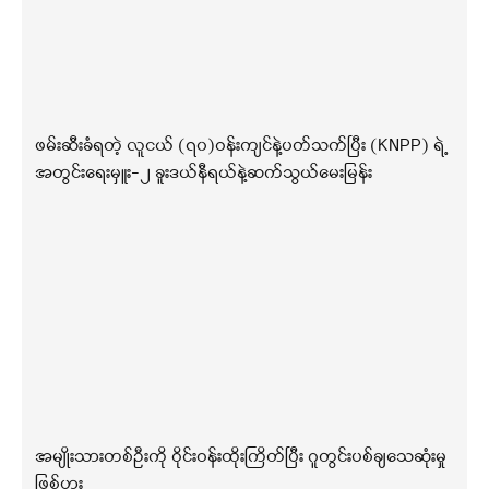
ဖမ်းဆီးခံရတဲ့ လူငယ် (၇၀)ဝန်းကျင်နဲ့ပတ်သက်ပြီး (KNPP) ရဲ့
အတွင်းရေးမှူး-၂ ခူးဒယ်နီရယ်နဲ့ဆက်သွယ်မေးမြန်း
အမျိုးသားတစ်ဦးကို ဝိုင်းဝန်းထိုးကြိတ်ပြီး ဂူတွင်းပစ်ချသေဆုံးမှု
ဖြစ်ပွား