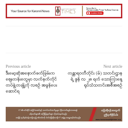
Facebook
X
WhatsApp
Previous article
Next article
ဒီးမော့ဆိုအနောက်ဖက်ခြမ်းက
ကန္တာရဝတီတိုင်း (မ်) သတင်းဌာန
စျေးတန်းတွေမှာ လက်နက်ကိုင်
ရဲ့ ဇွန် လ ၂၈ ရက် သောကြာနေ့
တပ်ဖွဲ့တချို့ကို လစဥ် အခွန်ပေး
ရုပ်သံသတင်းအစီအစဉ်
ဆောင်ရ