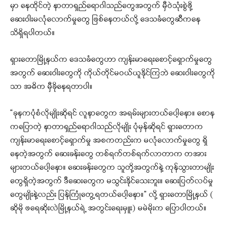
မှာ နေထိုင်တဲ့ နာတာရှည်ရောဂါသည်တွေအတွက် မှီဝဲသုံးစွဲဖို့
ဆေးဝါးမလုံလောက်မှုတွေ ဖြစ်နေတယ်လို့ ဒေသခံတွေဆီကနေ
သိရှိရပါတယ်။
ရှားတောမြို့နယ်က ဒေသခံတွေဟာ ကျန်းမာရေးစောင့်ရှောက်မှုတွေ
အတွက် ဆေးဝါးတွေကို ကိုယ်တိုင်မဝယ်ယူနိုင်ကြဘဲ ဆေးဝါးတွေကို
သာ အဓိက မှီခိုနေရတာပါ။
“ခုနကပုံစံလိုမျိုးဆိုရင် လူနာတွေက အရမ်းများတယ်ပေါ့နော။ စောန
ကပြောတဲ့ နာတာရှည်ရောဂါသည်လိုမျိုး ပုံမှန်ဆိုရင် ရှားတောက
ကျန်းမာရေးစောင့်ရှောက်မှု အစကတည်းက မလုံလောက်မှုတွေ ရှိ
နေတဲ့အတွက် ဆေးခန်းတွေ တစ်ရက်တစ်ရက်လာတာက တအား
များတယ်ပေါ့နော။ ဆေးခန်းတွေက သူတို့အတွက်နဲ့ ကုန်သွားတာမျိုး
တွေရှိတဲ့အတွက် ဒီဆေးတွေက မသွင်းနိုင်သေးဘူး။ ဆေးပြတ်လပ်မှု
တွေမျိုးနဲ့လည်း ပြန်ကြုံတွေ့ရတယ်ပေါ့နော။” လို့ ရှားတောမြို့နယ် (
ဆိုမို ဖရေဆိုးလဲမြို့နယ်ရဲ့ အတွင်းရေးမှူး) မမဲမိုးက ပြောပါတယ်။