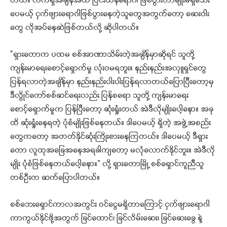
တယ်။ လက်ရှိအချိန်အထိ ပြင်းထန်ရောဂါ ဖြစ်ပွားတာမျိုးမရှိသေး
ပေမယ့် ငှက်ဖျားရောဂါဖြစ်ပွားနေတဲ့သူတွေအတွက်တော့ ဆေးဝါး
တွေ လိုအပ်နေဆဲဖြစ်တယ်လို့ ဆိုပါတယ်။
“ရှားတောက ပထမ စစ်အာဏာသိမ်းတဲ့အချိန်မှာဆိုရင် သူတို့
ကျန်းမာရေးစောင့်ရှောက်မှု လုံးဝမရဘူး။ နည်းနည်းအလှူရှင်တွေ
ပြန်ရလာတဲ့အချိန်မှာ နည်းနည်းပါးပါးပြန်ရလာတယ်ပြောပြီးတော့မှ
ဒီလွိုင်ကော်စစ်ဆင်ရေးလည်း ပြန်စရော သူတို့ ကျန်းမာရေး
စောင့်ရှောက်မှုက ပြန်ပြီးတော့ ဆုံးရှုံးတယ် အဲဒီလိုမျိုးပေါ့နော။ အခု
ထိ ဆုံးရှုံးနေရတဲ့ ပုံစံမျိုးဖြစ်နေတယ်။ ဒါပေမယ့် ရှိတဲ့ အဖွဲ့အစည်း
တွေကတော့ အတတ်နိုင်ဆုံးကြိုးစားနေကြတယ်။ ဒါပေမယ့် ဒီရှား
တော လူထုအခြေအနေအရခါကျတော့ မလုံလောက်နိုင်ဘူး။ အဲဒီလို
မျိုး ပုံစံဖြစ်နေတယ်ပေါ့နော။” လို့ ရှားတောမြို့ စစ်ရှောင်ကူညီသူ
တစ်ဦးက ဆက်ပြောပါတယ်။
စစ်ဘေးရှောင်ကာလအတွင်း ဝင်ငွေမရှိတာကြောင့် ငှက်ဖျားရောဂါ
ကာကွယ်နိုင်ဖို့အတွက် ခြင်ထောင်၊ ခြင်လိမ်းဆေး၊ ခြင်ဆေးခွေ နဲ့