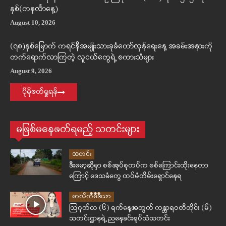
နှစ်(တနင်္လာနေ့)
August 10, 2026
(၇၈)နှစ်မြောက် ကရင်နီအမျိုးသားခုခံတော်လှန်ရေးနေ့ အခမ်းအနားကို
တက်ရောက်လာကြတဲ့ လူငယ်တွေရဲ့ စကားသံများ
August 9, 2026
ပိုမိုဖတ်ရှုရန်
မဖြစ်မနေဖတ်ရမည့် သတင်းများ
သတင်း
ဒီးမော့ဆိုမှာ စစ်အုပ်စုတပ်က စစ်ကြောင်းထိုးနေတာ
ကြောင့် ဒေသခံတွေ ထပ်မံတိမ်းရှောင်နေရ
မာလ်တီမီဒီယာ
ဩဂုတ်လ (၆) ရက်နေ့အတွက် ကန္တာရဝတီတိုင်း (မ်)
သတင်းဌာနရဲ့ ညနေခင်းရုပ်သံသတင်း