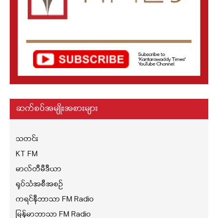
ဆက်စပ်အမျိုးအစားများ
သတင်း
KT FM
မာလ်တီမီဒီယာ
ရုပ်သံအစီအစဉ်
ကရင်နီဘာသာ FM Radio
မြန်မာဘာသာ FM Radio