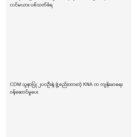
လင်မယား ပစ်သတ်ခံရ
CDM သူနာပြု ၂၀၀ဦးနဲ့ ဖွဲ့စည်းထားတဲ့ KNA က ကျန်းမာရေး
ဝန်ဆောင်မှုပေး