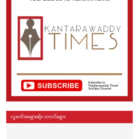
လူဖတ်အများဆုံး သတင်းများ