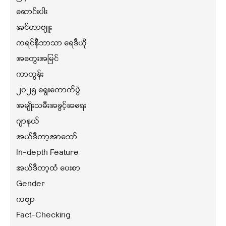
ဆောင်းပါး
အင်တာဗျူး
ကရင်နီဘာသာ ရေဒီယို
အတွေးအမြင်
ကာတွန်း
၂၀၂၅ ရွေးကောက်ပွဲ
အမျိုးသမီးအခွင့်အရေး
ဂျာနယ်
အယ်ဒီတာ့အာဘော်
In-depth Feature
အယ်ဒီတာ့ထံ ပေးစာ
Gender
ကဗျာ
Fact-Checking