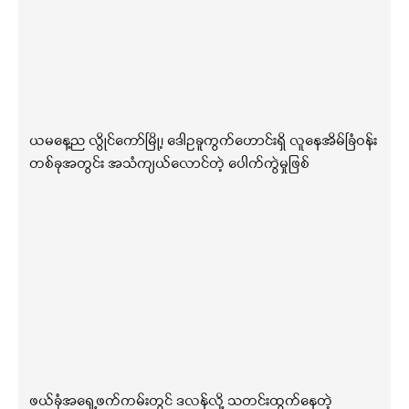
ယမနေ့ည လွိုင်ကော်မြို့၊ ဒေါဥခူကွက်ဟောင်းရှိ လူနေအိမ်ခြံဝန်း
တစ်ခုအတွင်း အသံကျယ်လောင်တဲ့ ပေါက်ကွဲမှုဖြစ်
ဖယ်ခုံအရှေ့ဖက်ကမ်းတွင် ဒလန်လို့ သတင်းထွက်နေတဲ့