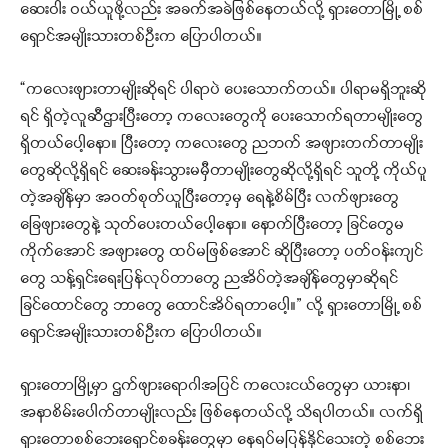
ဆေးဝါး ဝယ်ယူဖို့လည်း အခက်အခဲဖြစ်နေတယ်လို့ ရှားတောမြို့ စစ်
ရှောင်အမျိုးသားတစ်ဦးက ပြောပါတယ်။
“ကလေးဖျားတာမျိုးဆိုရင် ပါရာပဲ ပေးသောက်တယ်။ ပါရာမရှိဘူးဆို
ရင် ရှိတဲ့လူဆီဌားပြီးတော့ ကလေးတွေကို ပေးသောက်ရတာမျိုးတွေ
ရှိတယ်ပေါ့နော။ ပြီးတော့ ကလေးတွေ ညဘက် အဖျားတက်တာမျိုး
တွေဆိုလို့ရှိရင် ဆေးခန်းသွားမမှီတာမျိုးတွေဆိုလို့ရှိရင် သူတို့ ကိုယ်ပူ
တဲ့အချိန်မှာ အဝတ်စုတ်ယူပြီးတော့မှ ရေနဲ့စိမ်ပြီး လက်ဖျားတွေ
ခြေဖျားတွေနဲ့ သုတ်ပေးတယ်ပေါ့နော။ နောက်ပြီးတော့ ခြင်တွေမ
ကိုက်အောင် အဖျားတွေ ထပ်မဖြစ်အောင် ဆိုပြီးတော့ ပတ်ဝန်းကျင်
တွေ သန့်ရှင်းရေးပြန်လုပ်တာတွေ ညအိပ်တဲ့အချိန်တွေမှာဆိုရင်
ခြင်ထောင်တွေ ဘာတွေ ထောင်အိပ်ရတာပေါ့။” လို့ ရှားတောမြို့ စစ်
ရှောင်အမျိုးသားတစ်ဦးက ပြောပါတယ်။
ရှားတောမြို့မှာ ဌက်ဖျားရောဂါအပြင် ကလေးငယ်တွေမှာ ယားနာ၊
အနာစိမ်းပေါက်တာမျိုးလည်း ဖြစ်နေတယ်လို့ သိရပါတယ်။ လက်ရှိ
ရှားတောစစ်ဘေးရှောင်စခန်းတွေမှာ နေရပ်မပြန်နိုင်သေးတဲ့ စစ်ဘေး