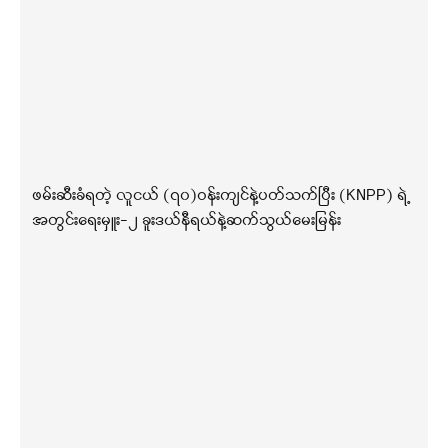
ဖမ်းဆီးခံရတဲ့ လူငယ် (၇၀)ဝန်းကျင်နဲ့ပတ်သက်ပြီး (KNPP) ရဲ့
အတွင်းရေးမှူး-၂ ခူးဒယ်နီရယ်နဲ့ဆက်သွယ်မေးမြန်း