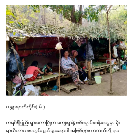
ကန္တာရဝတီတိုင်း( မ် )
ကရင်နီပြည်၊ ရှားတောမြို့က ကျေးရွာနဲ့ စစ်ရှောင်စခန်းတွေမှာ မိုး
ရာသီကာလအတွင်း ဌက်ဖျားရောဂါ အဖြစ်များလာတယ်လို့ ရှား