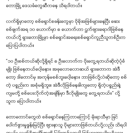
တောမြို့ ဒေသခံတွေဆီကနေ သိရပါတယ်။
လက်ရှိမှာတော့ စစ်ရှောင်စခန်းတွေမှာ ပိုမိုအဖြစ်များနေပြီး ဆေး
စစ်ချက်အရ ၁၀ ယောက်မှာ ၈ ယောက်ဟာ ဌက်ဖျားရောဂါဖြစ်နေ
တယ်လို့ ရှားတောမြို့မှာ စစ်ရှောင်အရေးစစ်ရှောင်ကူညီသူတစ်ဦးက
ပြောပြပါတယ်။
“၁၀ ဦးစစ်တယ်ဆိုလို့ရှိရင် ၈ ဦးလောက်က ပိုးတွေ့ရတယ်ဆိုတဲ့ပုံစံ
မျိုး ဖြစ်နေတယ်ပေါ့နော။ အခုလောလောဆယ် ရှားတောက အဲဒီ
တော့ ဒါတောင်မှ အကုန်မစစ်ဘူးပေါ့နော။ ဘာဖြစ်လို့လဲဆိုတော့ စစ်
တဲ့ ပစ္စည်းက အစုံမရှိဘူး။ အဲဒီလိုဖြစ်နေခါကျတော့ ရှိတဲ့ပစ္စည်းနဲ့
ကျမတို့ စစ်ပေးလိုက်တဲ့အချိန်မှာ ဒီလိုမျိုးတွေ တွေ့ရတယ်။” လို့
သူက ပြောပါတယ်။
တောတောင်တွေထဲ စစ်ရှောင်နေကြတာကြောင့် မိုးရာသီမှာ ခြင်
ပေါက်ဖွားမှုနှုန်းမြင့်ပြီး ဖျားနာသူ ပိုများတာဖြစ်တယ်လို့လည်း သိရပါ