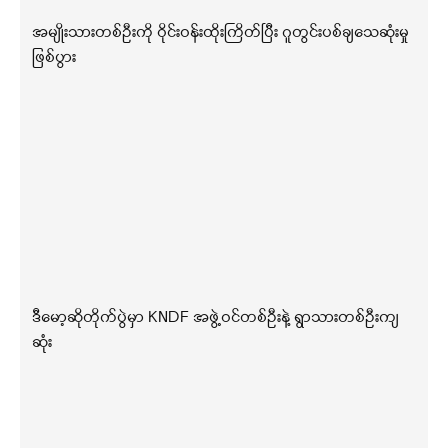
အမျိုးသားတစ်ဦးကို ဝိုင်းဝန်းထိုးကြိတ်ပြီး ဂူတွင်းပစ်ချသေဆုံးမှု
ဖြစ်ပွား
ဒီမော့ဆိုတိုက်ပွဲမှာ KNDF အဖွဲ့ဝင်တစ်ဦးနဲ့ ရွာသားတစ်ဦးကျ
ဆုံး