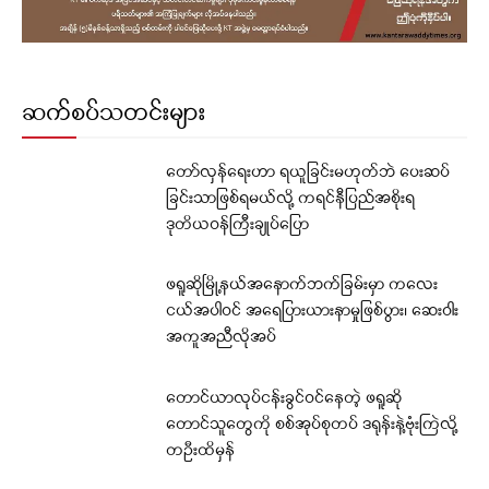
ဆက်စပ်သတင်းများ
တော်လှန်ရေးဟာ ရယူခြင်းမဟုတ်ဘဲ ပေးဆပ်
ခြင်းသာဖြစ်ရမယ်လို့ ကရင်နီပြည်အစိုးရ
ဒုတိယဝန်ကြီးချုပ်ပြော
ဖရူဆိုမြို့နယ်အနောက်ဘက်ခြမ်းမှာ ကလေး
ငယ်အပါဝင် အရေပြားယားနာမှုဖြစ်ပွား၊ ဆေးဝါး
အကူအညီလိုအပ်
တောင်ယာလုပ်ငန်းခွင်ဝင်နေတဲ့ ဖရူဆို
တောင်သူတွေကို စစ်အုပ်စုတပ် ဒရုန်းနဲ့ဗုံးကြဲလို့
တဦးထိမှန်