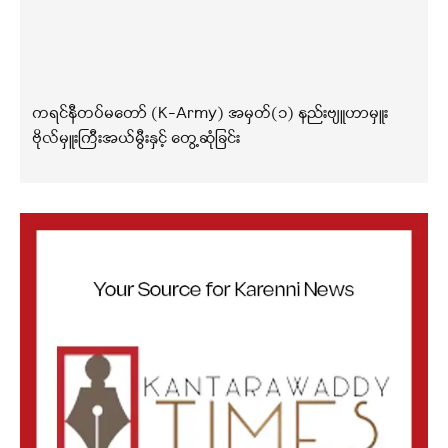
ကရင်နီတပ်မတော် (K-Army) အမှတ်(၁) နည်းဗျူဟာမှူး
ဗိုလ်မှူးကြီးအယ်မွီးနှင့် တွေ့ဆုံခြင်း