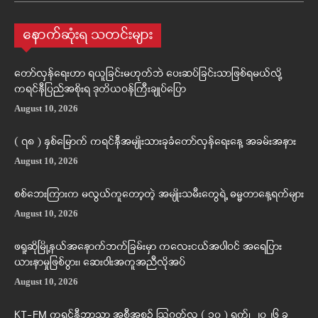
နောက်ဆုံးရ သတင်းများ
တော်လှန်ရေးဟာ ရယူခြင်းမဟုတ်ဘဲ ပေးဆပ်ခြင်းသာဖြစ်ရမယ်လို့
ကရင်နီပြည်အစိုးရ ဒုတိယဝန်ကြီးချုပ်ပြော
August 10, 2026
( ၇၈ ) နှစ်မြောက် ကရင်နီအမျိုးသားခုခံတော်လှန်ရေးနေ့ အခမ်းအနား
August 10, 2026
စစ်ဘေးကြားက မလွယ်ကူတော့တဲ့ အမျိုးသမီးတွေရဲ့ ဓမ္မတာနေ့ရက်များ
August 10, 2026
ဖရူဆိုမြို့နယ်အနောက်ဘက်ခြမ်းမှာ ကလေးငယ်အပါဝင် အရေပြား
ယားနာမှုဖြစ်ပွား၊ ဆေးဝါးအကူအညီလိုအပ်
August 10, 2026
KT-FM ကရင်နီဘာသာ အစီအစဉ် ဩဂုတ်လ ( ၁၀ ) ရက်၊ ၂၀၂၆ ခု