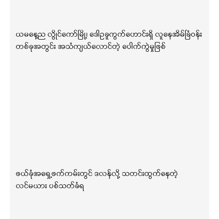
ယမနေ့ည လွိုင်ကော်မြို့၊ ဒေါဥခူကွက်ဟောင်းရှိ လူနေအိမ်ခြံဝန်း
တစ်ခုအတွင်း အသံကျယ်လောင်တဲ့ ပေါက်ကွဲမှုဖြစ်
ဖယ်ခုံအရှေ့ဖက်ကမ်းတွင် ဒလန်လို့ သတင်းထွက်နေတဲ့
လင်မယား ပစ်သတ်ခံရ