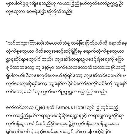
များပါဝင်မှုများရှိနေသည်ဟု ကယားပြည်နယ်လွှတ်တော်ဥက္ကဌ ဦး
လှထွေးက ဝေဖန်ပြောဆိုလိုက်သည်။
“သစ်ကသွားကြားထိုးသံမဟုတ်ဘဲနဲ့ တစ်ခြားပြည်နယ်ကို ရောက်နေ
တဲ့ကိစ္စတွေဟာ ဂိတ်တွေအဆင့်ဆင့်ရှိပြီးမှ ရောက်တဲ့ကိစ္စတွေဟာ
ဌာနဆိုင်ရာတွေပါပါတယ်။ ကျနော်ဒီတရားဥပဒေစိုးမိုးရေးကို ပြော
ချင်တာကတော့ ကျနော့်မှာ သက်သေအထောက်အထားအခိုင်အလုံ
ရှိပါတယ်။ ဒီကနေလုပ်ပေးမယ်ဆိုရင်တော့ ကျနော်တင်ပေးမယ်။ မ
လုပ်ပေးဘူးဆိုရင်တော့ ကျနော်က နိုင်ငံတော်အတိုင်ပင်ခံကို ကျနော်
တင်တော့မယ် ”ဟု လွှတ်တော်ဥက္ကဌက ပြောကြားသည်။
စက်တင်ဘာလ (၂၈) ရက် Famous Hotel တွင် ပြုလုပ်သည့်
ကယားပြည်နယ်တရားဥပဒေစိုးမိုးရေးဌာနနှင့် တရားမျှတမှုဆိုင်ရာ
လုပ်ငန်းများ ပေါင်းစပ်ညှိနှိုင်းရေးအဖွဲ့ခွဲ လုပ်ငန်းတာဝန်များအား
ရှင်းလင်းတင်ပြသည့်အခမ်းအနားတွင် ၎င်းက ပြောဆိုခဲ့ခြင်း