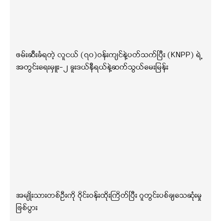
ဖမ်းဆီးခံရတဲ့ လူငယ် (၇၀)ဝန်းကျင်နဲ့ပတ်သက်ပြီး (KNPP) ရဲ့
အတွင်းရေးမှူး-၂ ခူးဒယ်နီရယ်နဲ့ဆက်သွယ်မေးမြန်း
အမျိုးသားတစ်ဦးကို ဝိုင်းဝန်းထိုးကြိတ်ပြီး ဂူတွင်းပစ်ချသေဆုံးမှု
ဖြစ်ပွား