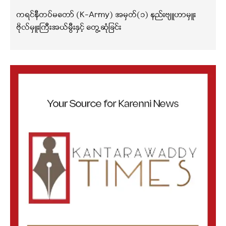
ကရင်နီတပ်မတော် (K-Army) အမှတ်(၁) နည်းဗျူဟာမှူး
ဗိုလ်မှူးကြီးအယ်မွီးနှင့် တွေ့ဆုံခြင်း