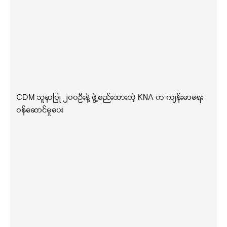
CDM သူနာပြု ၂၀၀ဦးနဲ့ ဖွဲ့စည်းထားတဲ့ KNA က ကျန်းမာရေး
ဝန်ဆောင်မှုပေး