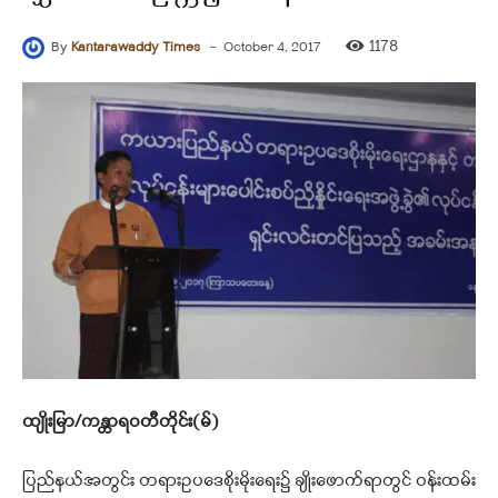
-
1178
By
Kantarawaddy Times
October 4, 2017
ထျိုးမြာ/ကန္တာရဝတီတိုင်း(မ်)
ပြည်နယ်အတွင်း တရားဥပဒေစိုးမိုးရေး၌ ချိုးဖောက်ရာတွင် ဝန်းထမ်း