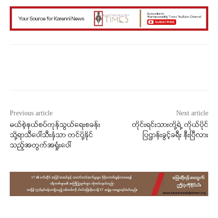
Facebook
X
WhatsApp
Previous article
Next article
မယ်စဲ့နယ်စပ်ကုန်သွယ်ရေးစခန်း
တိုင်းရင်းသားတို့ရဲ့ ကိုယ်ပိုင်
သို့ရာသီပေါ်သီးနှံသာ တင်ပို့နိုင်
ပြဌာန်းခွင့်ခရီး နီးပြီလား
သည့်အတွက်အရှုံးပေါ်