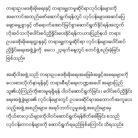
တရားဥပဒေစိုးမိုးရေးနှင့် တရားမျှတမှုဆိုင်ရာလုပ်ငန်းများကို
အကောင်အထည်ဖော်ဆောင်ရွက်ရန်တွင် လုပ်ငန်းများအဆင်ပြေ
ချောမွေ့စွာနှင့် ထိရောက်အောင်မြင်စွာဆောင်ရွက်နိုင်ရန်အတွက်
လိုအပ်သလိုပေါင်းစပ်ညှိနှိုင်းပေးနိုင်ရန်ကယားပြည်နယ် တရား
ဥပဒေစိုးမိုးရေးဌာနနှင့် တရားမျှတမှုဆိုင်ရာ လုပ်ငန်းများပေါင်းစပ်
ညှိနှိုင်းရေးအဖွဲ့ခွဲကို မေလ ၂၃ရက်နေ့တွင် စတင်ဖွဲ့စည်းခဲ့ခြင်း
ဖြစ်သည်။
အဆိုပါအဖွဲ့သည် တရားဥပဒေစိုးမိုးရေးအခြေခံအခွင့်အရေးများကို
လေးစားလိုက်နာရန်နှင့် တရားစီရင်ရေးကဏ္ဍအပေါ် အများပြည်
သူ၏ယုံကြည်ကိုးစားမှုရရှိရန် ပါဝင်ဆောင်ရွက်ခြင်း ၊ ပေါင်းစပ်ညှိနှိုင်း
ရေးအဖွဲ့ခွဲများ၏ လုပ်ငန်းများတွင် ဥပဒေဆိုင်ရာအထောက်အကူပေး
သည့်အဖွဲ့အစည်းများ၊ အရပ်ဘက်လူမှုအဖွဲ့အစည်းများမှ
ကိုယ်စားလှယ်များကိုပါဝင်ဆောင်ရွက်ရန်ဖိတ်ခေါ်ခြင်း စသည်
လုပ်ငန်းတာဝန်များကို ဆောင်ရွက်ရမည်ဖြစ်ကြောင်း သိရသည်။