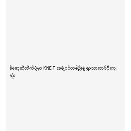
ဒီမော့ဆိုတိုက်ပွဲမှာ KNDF အဖွဲ့ဝင်တစ်ဦးနဲ့ ရွာသားတစ်ဦးကျ
ဆုံး