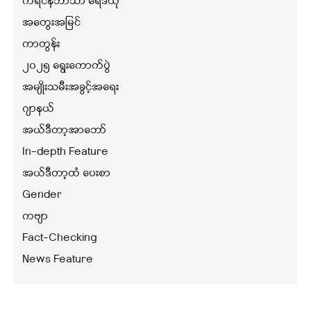
ကရင်နီဘာသာ ရေဒီယို
အတွေးအမြင်
ကာတွန်း
၂၀၂၅ ရွေးကောက်ပွဲ
အမျိုးသမီးအခွင့်အရေး
ဂျာနယ်
အယ်ဒီတာ့အာဘော်
In-depth Feature
အယ်ဒီတာ့ထံ ပေးစာ
Gender
ကဗျာ
Fact-Checking
News Feature