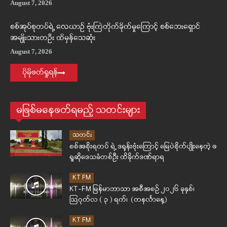
August 7, 2026
စစ်အုပ်စုတပ်ရဲ့ လေယာဉ် ဗုံးကြဲတိုက်ခိုက်မှုကြောင့် စစ်ဘေးရှောင်
အမျိုးသားတဦး ထိမှန်သေဆုံး
August 7, 2026
ပိုမိုဖတ်ရှုရန်
မဖြစ်မနေဖတ်ရမည့် သတင်းများ
သတင်း
စစ်အစိုးရတပ် ရဲ့ ဒရုန်းဗုံးကြောင့် မြေပဲစိုက်ပျိုးနေတဲ့ ဖ
ရူဆိုဒေသခံတစ်ဦး ထိခိုက်ဒဏ်ရာရ
KT FM
KT-FM မြန်မာဘာသာ အစီအစဉ် ၂၀၂၆ ခုနှစ်၊
ဩဂုတ်လ ( ၃ ) ရက်၊ (တနင်္လာနေ့)
KT FM