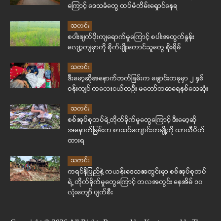
ကြောင့် ဒေသခံတွေ ထပ်မံတိမ်းရှောင်နေရ
သတင်း
စပါးဖျက်ပိုးကျရောက်မှုကြောင့် စပါးအထွက်နှုန်း
လျော့ကျမှာကို စိုက်ပျိုးတောင်သူတွေ စိုးရိမ်
သတင်း
ဒီးမော့ဆိုအနောက်ဘက်ခြမ်းက ချောင်းတခုမှာ ၂ နှစ်
ဝန်းကျင် ကလေးငယ်တဦး မတော်တဆရေနစ်သေဆုံး
သတင်း
စစ်အုပ်စုတပ်ရဲ့တိုက်ခိုက်မှုတွေကြောင့် ဒီးမော့ဆို
အနောက်ခြမ်းက စာသင်ကျောင်းတချို့ကို ယာယီပိတ်
ထားရ
သတင်း
ကရင်နီပြည်နဲ့ ကယန်းဒေသအတွင်းမှာ စစ်အုပ်စုတပ်
ရဲ့ တိုက်ခိုက်မှုတွေကြောင့် တလအတွင်း နေအိမ် ၁၀
လုံးကျော် ပျက်စီး