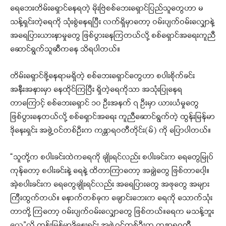
ရေဘေးတိမ်းရှောင်နေရတဲ့ မိုးဗြဲစစ်ဘေးရှောင်ပြည်သူတွေဟာ မ
သန့်ရှင်းတဲ့ရေကို သုံးစွဲနေရပြီး လက်ရှိမှာတော့ ဝမ်းပျက်ဝမ်းလျှောနဲ့
အရေပြားယားနာမှုတွေ ဖြစ်ပွားနေကြတယ်လို့ စစ်ရှောင်အရေးကူညီ
ဆောင်ရွက်သူဆီကနေ သိရပါတယ်။
တိမ်းရှောင်ဖို့နေရာမရှိတဲ့ စစ်ဘေးရှောင်တွေဟာ စပါးစိုက်ခင်း
အနီးအနားမှာ နေထိုင်ကြပြီး ရှိတဲ့ရေကိုသာ အသုံးပြုနေရ
တာ‌ကြောင့် စစ်ဘေးရှောင် ၁၀ ဦးအနက် ၇ ဦးမှာ ယားယံမှုတွေ
ဖြစ်ပွားနေတယ်လို့ စစ်ရှောင်အရေး ကူညီဆောင်ရွက်တဲ့ ထွန်းမြန်မာ
ဒိုနေးရှင်း အဖွဲ့ဝင်တစ်ဦးက ကန္တာရဝတီတိုင်း(မ်) ကို ပြောပါတယ်။
“သူတို့က စပါးခင်းထဲကရေကို ချိုးရင်လည်း စပါးခင်းက ရေတွေမြုပ်
ကုန်တော့ စပါးခင်းနဲ့ ရေနဲ့ ထိတာကြာတော့ အချွဲတွေ ဖြစ်တာပေါ့။
အဲ့စပါးခင်းက ရေတွေချိုးရင်လည်း အရေပြားတွေ အဖုတွေ အများ
ကြီးထွက်တယ်။ နောက်တစ်ခုက ချောင်းဘေးက ရေကို သောက်သုံး
တာတို့ ကြတော့ ဝမ်းပျက်ဝမ်းလျှောတွေ ဖြစ်တယ်။ရေက မသန့်ဘူး
လေ”လို့ ထွန်းမြန်မာဒိုနေးရှင်း အဖွဲ့ဝင်တစ်ဦးက ကန္တာရဝတီ