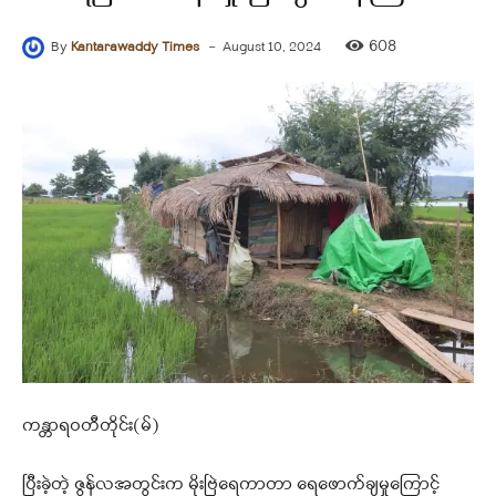
-
608
By
Kantarawaddy Times
August 10, 2024
ကန္တာရဝတီတိုင်း(မ်)
ပြီးခဲ့တဲ့ ဇွန်လအတွင်းက မိုးဗြဲရေကာတာ ရေဖောက်ချမှုကြောင့်