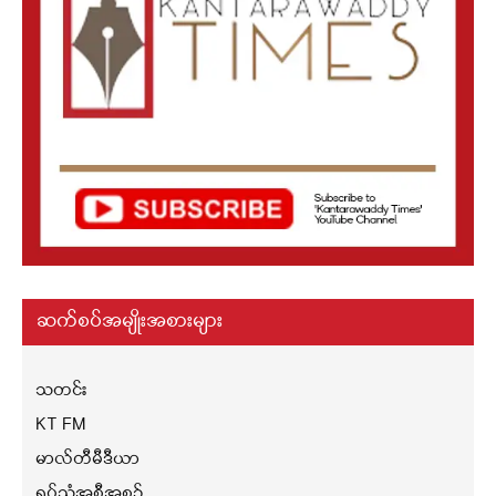
ဆက်စပ်အမျိုးအစားများ
သတင်း
KT FM
မာလ်တီမီဒီယာ
ရုပ်သံအစီအစဉ်