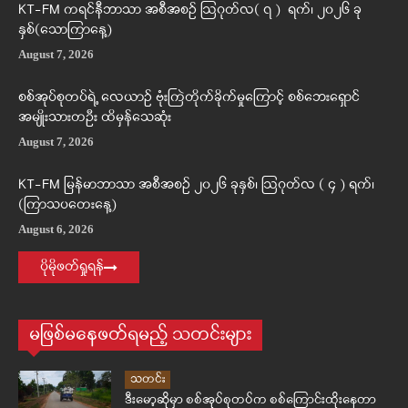
KT-FM ကရင်နီဘာသာ အစီအစဉ် ဩဂုတ်လ( ၇ ) ရက်၊ ၂၀၂၆ ခု
နှစ်(သောကြာနေ့)
August 7, 2026
စစ်အုပ်စုတပ်ရဲ့ လေယာဉ် ဗုံးကြဲတိုက်ခိုက်မှုကြောင့် စစ်ဘေးရှောင်
အမျိုးသားတဦး ထိမှန်သေဆုံး
August 7, 2026
KT-FM မြန်မာဘာသာ အစီအစဉ် ၂၀၂၆ ခုနှစ်၊ ဩဂုတ်လ ( ၄ ) ရက်၊
(ကြာသပတေးနေ့)
August 6, 2026
ပိုမိုဖတ်ရှုရန်
မဖြစ်မနေဖတ်ရမည့် သတင်းများ
သတင်း
ဒီးမော့ဆိုမှာ စစ်အုပ်စုတပ်က စစ်ကြောင်းထိုးနေတာ