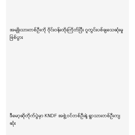
အမျိုးသားတစ်ဦးကို ဝိုင်းဝန်းထိုးကြိတ်ပြီး ဂူတွင်းပစ်ချသေဆုံးမှု
ဖြစ်ပွား
ဒီမော့ဆိုတိုက်ပွဲမှာ KNDF အဖွဲ့ဝင်တစ်ဦးနဲ့ ရွာသားတစ်ဦးကျ
ဆုံး