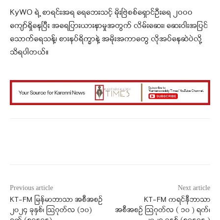
KyWO ရဲ့ စာရင်းအရ ရေဘေးသင့် မိုးဗြဲစစ်ရှောင်ဦးရေ ၂၀၀၀
ကျော်ရှိနေပြီး အရေပြားယားနာမှုအတွက် လိမ်းဆေး၊ ဆေးဝါးအပြင်
သောက်ရေသန့်၊ စားနပ်ရိက္ခာနဲ့ အမိုးအကာတွေ လိုအပ်နေဆဲပဲလို့
သိရပါတယ်။
Facebook
X
WhatsApp
Previous article
Next article
KT-FM မြန်မာဘာသာ အစီအစဉ်
KT-FM ကရင်နီဘာသာ
၂၀၂၄ ခုနှစ်၊ ဩဂုတ်လ (၁၀)
အစီအစဉ် ဩဂုတ်လ ( ၁၀ ) ရက်၊