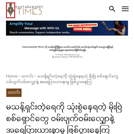
Home
သတင်း
မသန့်ရှင်းတဲ့ရေကို သုံးစွဲနေရတဲ့ မိုးဗြဲ စစ်ရှောင်တွေ
ဝမ်းပျက်ဝမ်းလျှောနဲ့ အရေပြားယားနာမှု ဖြစ်ပွားနေကြ
သတင်း
မသန့်ရှင်းတဲ့ရေကို သုံးစွဲနေရတဲ့ မိုးဗြဲ
စစ်ရှောင်တွေ ဝမ်းပျက်ဝမ်းလျှောနဲ့
အရေပြားယားနာမှု ဖြစ်ပွားနေကြ