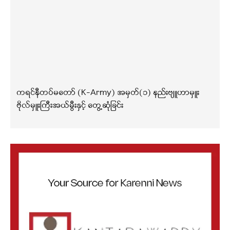
ကရင်နီတပ်မတော် (K-Army) အမှတ်(၁) နည်းဗျူဟာမှူး
ဗိုလ်မှူးကြီးအယ်မွီးနှင့် တွေ့ဆုံခြင်း