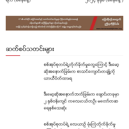
ရက် (စနေနေ့)
၂၀၂၄ ခုနှစ် (စနေနေ့ )
ဆက်စပ်သတင်းများ
စစ်အုပ်စုတပ်ရဲ့တိုက်ခိုက်မှုတွေကြောင့် ဒီးမော့
ဆိုအနောက်ခြမ်းက စာသင်ကျောင်းတချို့ကို
ယာယီပိတ်ထားရ
ဒီးမော့ဆိုအနောက်ဘက်ခြမ်းက ချောင်းတခုမှာ
၂ နှစ်ဝန်းကျင် ကလေးငယ်တဦး မတော်တဆ
ရေနစ်သေဆုံး
စစ်အုပ်စုတပ်ရဲ့ လေယာဉ် ဗုံးကြဲတိုက်ခိုက်မှု