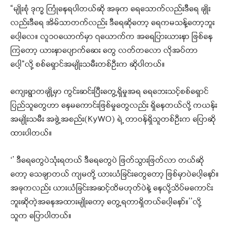
“မျိုးစုံ ဒုက္ခ ကြုံနေရပါတယ်ဆို အခုက ရေသောက်လည်းဒီရေ ချိုး
လည်းဒီရေ အိမ်သာတက်လည်း ဒီရေဆိုတော့ ရေကမသန့်တော့ဘူး
ပေါ့လေ။ လူ၁၀ယောက်မှာ ၇ယောက်က အရေပြားယားနာ ဖြစ်နေ
ကြတော့ ယားနာပျောက်ဆေး တွေ လတ်တလော လိုအပ်တာ
ပေါ့”လို့ စစ်ရှောင်အမျိုးသမီးတစ်ဦးက ဆိုပါတယ်။
ကျေးရွာတချို့မှာ ကွင်းဆင်းပြီးတွေ့ရှိမှုအရ ရေဘေးသင့်စစ်ရှောင်
ပြည်သူတွေဟာ နေမကောင်းဖြစ်မှုတွေလည်း ရှိနေတယ်လို့ ကယန်း
အမျိုးသမီး အဖွဲ့အစည်း(KyWO) ရဲ့ တာဝန်ရှိသူတစ်ဦးက ပြောဆို
ထားပါတယ်။
‘’ ဒီရေတွေပဲသုံးရတယ် ဒီရေတွေပဲ ဖြတ်သွားဖြတ်လာ တယ်ဆို
တော့ သေချာတယ် ကျမတို့ ယားယံခြင်းတွေတော့ ဖြစ်မှာပဲပေါ့နော်။
အခုကလည်း ယားယံခြင်းအဆင့်ထိမဟုတ်ပဲနဲ့ နေလို့သိပ်မကောင်း
ဘူးဆိုတဲ့အနေအထားမျိုးတော့ တွေ့ရတာရှိတယ်ပေါ့နော်။’’လို့
သူက ပြောပါတယ်။