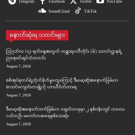
Telegram
Facebook
Twitter
YouTube
SoundCloud
TikTok
နောက်ဆုံးရ သတင်းများ
ဩဂုတ်လ (၇) ရက်နေ့အတွက် ကန္တာရဝတီတိုင်း (မ်) သတင်းဌာနရဲ့
ညနေခင်းရုပ်သံသတင်း
August 7, 2026
စစ်အုပ်စုတပ်ရဲ့တိုက်ခိုက်မှုတွေကြောင့် ဒီးမော့ဆိုအနောက်ခြမ်းက
စာသင်ကျောင်းတချို့ကို ယာယီပိတ်ထားရ
August 7, 2026
ဒီးမော့ဆိုအနောက်ဘက်ခြမ်းက ချောင်းတခုမှာ ၂ နှစ်ဝန်းကျင် ကလေး
ငယ်တဦး မတော်တဆရေနစ်သေဆုံး
August 7, 2026