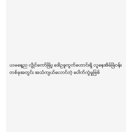
ယမနေ့ည လွိုင်ကော်မြို့၊ ဒေါဥခူကွက်ဟောင်းရှိ လူနေအိမ်ခြံဝန်း
တစ်ခုအတွင်း အသံကျယ်လောင်တဲ့ ပေါက်ကွဲမှုဖြစ်