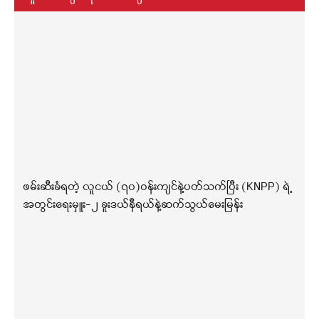
ဖမ်းဆီးခံရတဲ့ လူငယ် (၇၀)ဝန်းကျင်နဲ့ပတ်သက်ပြီး (KNPP) ရဲ့
အတွင်းရေးမှူး-၂ ခူးဒယ်နီရယ်နဲ့ဆက်သွယ်မေးမြန်း