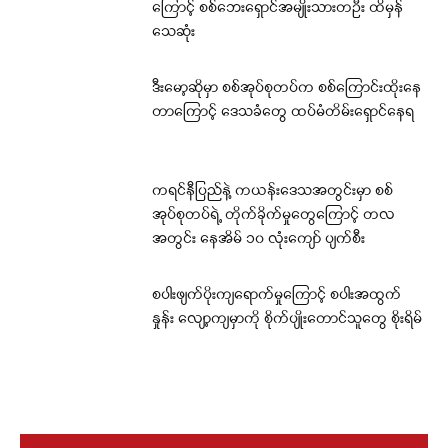
ကြောင့် စစ်ဘေးရှောင်အမျိုးသားတဦး ထိမှန်
သေဆုံး
ဒီးမော့ဆိုမှာ စစ်အုပ်စုတပ်က စစ်ကြောင်းထိုးနေ
တာကြောင့် ဒေသခံတွေ ထပ်မံတိမ်းရှောင်နေရ
ကရင်နီပြည်နဲ့ ကယန်းဒေသအတွင်းမှာ စစ်
အုပ်စုတပ်ရဲ့ တိုက်ခိုက်မှုတွေကြောင့် တလ
အတွင်း နေအိမ် ၁၀ လုံးကျော် ပျက်စီး
စပါးဖျက်ပိုးကျရောက်မှုကြောင့် စပါးအထွက်
နှုန်း လျော့ကျမှာကို စိုက်ပျိုးတောင်သူတွေ စိုးရိမ်