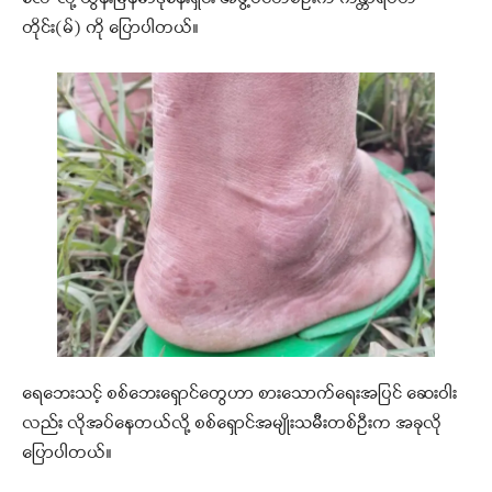
တိုင်း(မ်) ကို ပြောပါတယ်။
ရေဘေးသင့် စစ်ဘေးရှောင်တွေဟာ စားသောက်ရေးအပြင် ဆေးဝါး
လည်း လိုအပ်နေတယ်လို့ စစ်ရှောင်အမျိုးသမီးတစ်ဦးက အခုလို
ပြောပါတယ်။