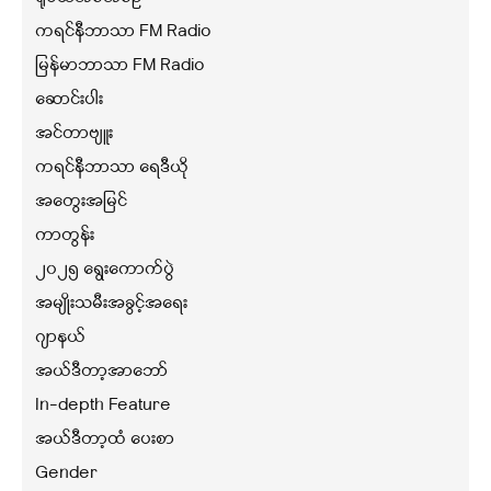
ကရင်နီဘာသာ FM Radio
မြန်မာဘာသာ FM Radio
ဆောင်းပါး
အင်တာဗျူး
ကရင်နီဘာသာ ရေဒီယို
အတွေးအမြင်
ကာတွန်း
၂၀၂၅ ရွေးကောက်ပွဲ
အမျိုးသမီးအခွင့်အရေး
ဂျာနယ်
အယ်ဒီတာ့အာဘော်
In-depth Feature
အယ်ဒီတာ့ထံ ပေးစာ
Gender