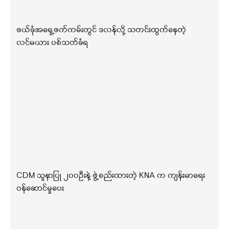
ဖယ်ခုံအရှေ့ဖက်ကမ်းတွင် ဒလန်လို့ သတင်းထွက်နေတဲ့
လင်မယား ပစ်သတ်ခံရ
CDM သူနာပြု ၂၀၀ဦးနဲ့ ဖွဲ့စည်းထားတဲ့ KNA က ကျန်းမာရေး
ဝန်ဆောင်မှုပေး