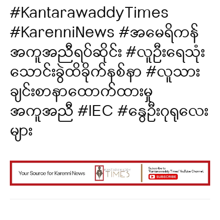
#KantarawaddyTimes
#KarenniNews #အမေရိကန်
အကူအညီရပ်ဆိုင်း #လူဦးရေသုံး
သောင်းခွဲထိခိုက်နစ်နာ #လူသား
ချင်းစာနာထောက်ထားမှု
အကူအညီ #IEC #နွေဦးဂုရုလေး
များ