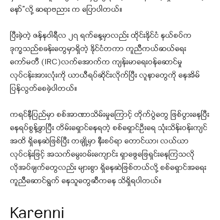
နော်”လို့ ဆရာဗညား က ပြောပါတယ်။
ပြီးခဲ့တဲ့ ဇန်နဝါရီလ ၂၇ ရက်နေ့မှာလည်း ထိုင်းနိုင်ငံ နယ်စပ်က
ဒုက္ခသည်စခန်းတွေမှာရှိတဲ့ နိုင်ငံတကာ ကူညီကယ်ဆယ်ရေး
ကော်မတီ (IRC)လက်အောက်က ကျန်းမာရေးဝန်ဆောင်မှု
လုပ်ငန်းအားလုံးကို ယာယီရပ်ဆိုင်းလိုက်ပြီး လူနာတွေကို နေအိမ်
ပြန်လွတ်စေခဲ့ပါတယ်။
ကရင်နီပြည်မှာ စစ်အာဏာသိမ်းမှုကြောင့် တိုက်ပွဲတွေ ဖြစ်ပွားနေပြီး
နေရပ်စွန့်ခွာပြီး တိမ်းရှောင်နေရတဲ့ စစ်ရှောင်ဦးရေ သုံးသိန်းဝန်းကျင်
အထိ ရှိနေဆဲဖြစ်ပြီး တချို့မှာ နီးစပ်ရာ တောင်ယာ၊ လယ်ယာ
လုပ်ငန်းဖြင့် အသက်မွေးဝမ်းကျောင်း ရှာဖွေဖြေရှင်းနေကြသလို
လိုအပ်ချက်တွေလည်း များစွာ ရှိနေဆဲဖြစ်တယ်လို့ စစ်ရှောင်အရေး
ကူညီဆောင်ရွက် နေသူတွေဆီကနေ သိရှိရပါတယ်။
Karenni