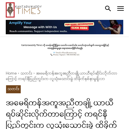
Home
သတင်း
အမေရိကန်အကူအညီတချို့ ယာယီရပ်ဆိုင်းလိုက်တာ
ကြောင့် ကရင်နီပြည်တွင်းက လူသုံံးသောင်းခွဲ ထိခိုက်နစ်နာမှုရှိလာ
သတင်း
အမေရိကန်အကူအညီတချို့ ယာယီ
ရပ်ဆိုင်းလိုက်တာကြောင့် ကရင်နီ
ပြည်တွင်းက လူသုံံးသောင်းခွဲ ထိခိုက်