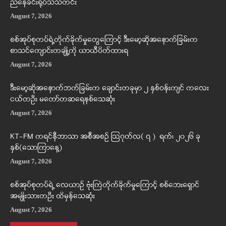
ညနေခင်းရုပ်သံသတင်း
August 7, 2026
စစ်အုပ်စုတပ်ရဲ့တိုက်ခိုက်မှုတွေကြောင့် ဒီးမော့ဆိုအနောက်ခြမ်းက
စာသင်ကျောင်းတချို့ကို ယာယီပိတ်ထားရ
August 7, 2026
ဒီးမော့ဆိုအနောက်ဘက်ခြမ်းက ချောင်းတခုမှာ ၂ နှစ်ဝန်းကျင် ကလေး
ငယ်တဦး မတော်တဆရေနစ်သေဆုံး
August 7, 2026
KT-FM ကရင်နီဘာသာ အစီအစဉ် ဩဂုတ်လ( ၇ ) ရက်၊ ၂၀၂၆ ခု
နှစ်(သောကြာနေ့)
August 7, 2026
စစ်အုပ်စုတပ်ရဲ့ လေယာဉ် ဗုံးကြဲတိုက်ခိုက်မှုကြောင့် စစ်ဘေးရှောင်
အမျိုးသားတဦး ထိမှန်သေဆုံး
August 7, 2026