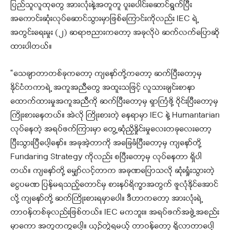
ပြည်သူလူထုတွေ အားလုံးနဲ့အတူတူ ပူးပေါင်းဆောင်ရွက်ပြီး
အကောင်းဆုံးလုပ်ဆောင်သွားမှာဖြစ်ကြောင်းကိုလည်း IEC ရဲ့
အတွင်းရေးမှုး (၂) ဆရာဗညားကတော့ အခုလိုပဲ ဆက်လက်ပြောဆို
ထားပါတယ်။
“သေချာတာတစ်ခုကတော့ ကျနော်တို့ကတော့ ဆက်ပြီးတော့မှ
နိုင်ငံတကာရဲ့ အကူအညီတွေ အထူးသဖြင့် လူသားချင်းစာနာ
ထောက်ထားမှုအကူအညီကို ဆက်ပြီးတော့မှ ရှာကြံဖို့ ဝိုင်းပြီးတော့မှ
ကြိုးစားနေတယ်။ အဲလို ကြိုးစားတဲ့ နေရာမှာ IEC နဲ့ Humantarian
လုပ်နေတဲ့ အရပ်ဖက်ကြားမှာ တွေ့ဆုံညှိနှိုင်းမှုလေးတခုလေးတော့
ပြီးသွားပြီပေါ့နော်။ အခုအဲ့တာကို အခြေခံပြီးတော့မှ ကျနော်တို့
Fundaring Strategy ကိုလည်း စပြီးတော့မှ လုပ်နေတာ ရှိပါ
တယ်။ ကျနော်တို့ မျှော်လင့်တာက အခုဏပြောသလို ဆုံးရှုံးသွားတဲ့
ငွေပမဏ ပြန်မရသည့်တောင်မှ စားနပ်ရိက္ခာအတွက် ဖူလုံနိုင်အောင်
လို့ ကျနော်တို့ ဆက်ကြိုးစားရမှာပေါ။ ဒီဟာကတော့ အားလုံးရဲ့
တာဝန်တစ်ခုလည်းဖြစ်တယ်။ IEC မကဘူး။ အရပ်ဖက်အဖွဲ့အစည်း
မှာကော အတူတကွပေါ့။ ယှဉ်တွဲရမယ့် တာဝန်တော့ ရှိလာတာပေါ့