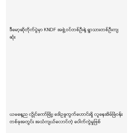
ဒီမော့ဆိုတိုက်ပွဲမှာ KNDF အဖွဲ့ဝင်တစ်ဦးနဲ့ ရွာသားတစ်ဦးကျ
ဆုံး
ယမနေ့ည လွိုင်ကော်မြို့၊ ဒေါဥခူကွက်ဟောင်းရှိ လူနေအိမ်ခြံဝန်း
တစ်ခုအတွင်း အသံကျယ်လောင်တဲ့ ပေါက်ကွဲမှုဖြစ်