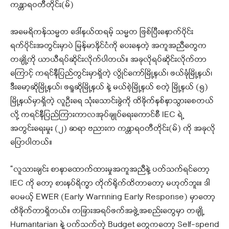
ကန္တာရဝတီတိုင်း(မ်)
အမေရိကန်သမ္မတ ဒေါ်နယ်ထရမ့် သမ္မတ ဖြစ်ပြီးနောက်ပိုင်း
ရက်ပိုင်းအတွင်းမှာပဲ မြန်မာနိုင်ငံကို ပေးနေတဲ့ အကူအညီတွေက
တချို့ကို ယာယီရပ်ဆိုင်းလိုက်ပါတယ်။ အခုလိုရပ်ဆိုင်းလိုက်တာ
ကြောင့် ကရင်နီပြည်တွင်းမှာရှိတဲ့ လွိုင်ကော်မြို့နယ်၊ ဖယ်ခုံမြို့နယ်၊
ဒီးမော့ဆိုမြို့နယ်၊ ဖရူဆိုမြို့နယ် နဲ့ မယ်စဲ့မြို့နယ် စတဲ့ မြို့နယ် (၅)
မြို့နယ်မှာရှိတဲ့ လူဦးရေ သုံးသောင်းခွဲကို ထိခိုက်နစ်နာသွားစေတယ်
လို့ ကရင်နီပြည်ကြားကာလအုပ်ချုပ်ရေးကောင်စီ IEC ရဲ့
အတွင်းရေးမှုး (၂) ဆရာ ဗညားက ကန္တာရဝတီတိုင်း(မ်) ကို အခုလို
ပြောပါတယ်။
“လူသားချင်း စာနာထောက်ထားမှုအကူအညီနဲ့ ပတ်သက်ရင်တော့
IEC ကို တော့ စားနပ်ရိက္ခာ တိုက်ရိုက်ထိတာတော့ မဟုတ်ဘူး။ ဒါ
ပေမယ့် EWER (Early Warnning Early Response) မှာတော့
ထိခိုက်တာရှိတယ်။ တခြားအရပ်ဖက်အဖွဲ့အစည်းတွေမှာ တချို့
Humantarian နဲ့ ပက်သက်တဲ့ Budget တွေကတော့ Self-spend