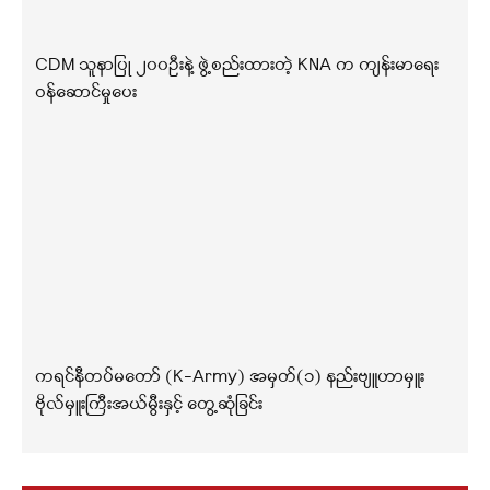
CDM သူနာပြု ၂၀၀ဦးနဲ့ ဖွဲ့စည်းထားတဲ့ KNA က ကျန်းမာရေး
ဝန်ဆောင်မှုပေး
ကရင်နီတပ်မတော် (K-Army) အမှတ်(၁) နည်းဗျူဟာမှူး
ဗိုလ်မှူးကြီးအယ်မွီးနှင့် တွေ့ဆုံခြင်း