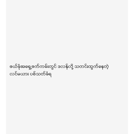
ဖယ်ခုံအရှေ့ဖက်ကမ်းတွင် ဒလန်လို့ သတင်းထွက်နေတဲ့
လင်မယား ပစ်သတ်ခံရ