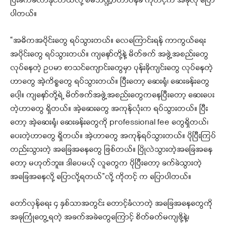
ပြီးခက်ခဲလာနိုင်တယ်လို့ စီမံဘဏ္ဍာတာဝန်ခံ ကိုတင့်က အခုလို ပြော
ပါတယ်။
“အဓိကအပိုင်းတွေ ရပ်သွားတယ်။ လေကြောင်းရန် ကာကွယ်ရေး
အပိုင်းတွေ ရပ်သွားတယ်။ ကျနော်တို့နဲ့ မိတ်ဖက် အဖွဲ့အစည်းတွေ
လုပ်နေတဲ့ ဥပမာ စာသင်ကျောင်းတွေမှာ ပုန်းခိုကျင်းတွေ လုပ်နေတဲ့
ဟာတွေ အဲ့ကိစ္စတွေ ရပ်သွားတယ်။ ပြီးတော့ ဆေးရုံ၊ ဆေးခန်းတွေ
ပေါ့။ ကျနော်တို့ရဲ့ မိတ်ဖက်အဖွဲ့အစည်းတွေကနေပြီးတော့ ဆေးပေး
တဲ့ဟာတွေ ရှိတယ်။ အဲ့ဆေးတွေ အကုန်လုံးက ရပ်သွားတယ်။ ပြီး
တော့ အဲ့ဆေးရုံ၊ ဆေးခန်းတွေကို professional fee တွေရှိတယ်၊
ပေးတဲ့ဟာတွေ ရှိတယ်။ အဲ့ဟာတွေ အကုန်ရပ်သွားတယ်။ ပိုပြီးကြပ်
တည်းသွားတဲ့ အ‌ခြေအနေတွေ ဖြစ်တယ်။ ပြိုလဲသွားတဲ့အခြေအနေ
တော့ မဟုတ်ဘူး။ ဒါပေမယ့် လူတွေက ပိုပြီးတော့ ခက်ခဲသွားတဲ့
အခြေအနေလို့ ပြောလို့ရတယ်”လို့ ကိုတင့် က ပြောပါတယ်။
တော်လှန်ရေး ၄ နှစ်သာအတွင်း တောင့်ခံလာတဲ့ အခြေအနေတွေကို
အခုကြုံတွေ့ရတဲ့ အခက်အခဲတွေကြောင့် စိတ်ဓတ်မကျဖို့နဲ့၊