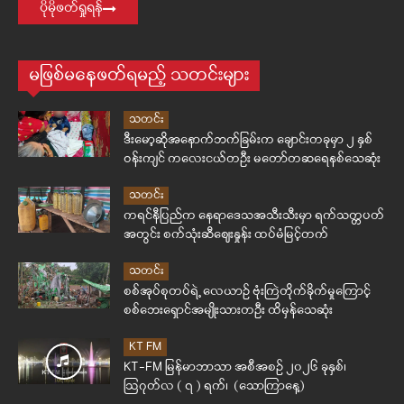
ပိုမိုဖတ်ရှုရန်
မဖြစ်မနေဖတ်ရမည့် သတင်းများ
သတင်း
ဒီးမော့ဆိုအနောက်ဘက်ခြမ်းက ချောင်းတခုမှာ ၂ နှစ်
ဝန်းကျင် ကလေးငယ်တဦး မတော်တဆရေနစ်သေဆုံး
သတင်း
ကရင်နီပြည်က နေရာဒေသအသီးသီးမှာ ရက်သတ္တပတ်
အတွင်း စက်သုံးဆီဈေးနှုန်း ထပ်မံမြင့်တက်
သတင်း
စစ်အုပ်စုတပ်ရဲ့ လေယာဉ် ဗုံးကြဲတိုက်ခိုက်မှုကြောင့်
စစ်ဘေးရှောင်အမျိုးသားတဦး ထိမှန်သေဆုံး
KT FM
KT-FM မြန်မာဘာသာ အစီအစဉ် ၂၀၂၆ ခုနှစ်၊
ဩဂုတ်လ ( ၇ ) ရက်၊ (သောကြာနေ့)