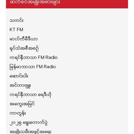
ဆက်စပ်အမျိုးအစားများ
သတင်း
KT FM
မာလ်တီမီဒီယာ
ရုပ်သံအစီအစဉ်
ကရင်နီဘာသာ FM Radio
မြန်မာဘာသာ FM Radio
ဆောင်းပါး
အင်တာဗျူး
ကရင်နီဘာသာ ရေဒီယို
အတွေးအမြင်
ကာတွန်း
၂၀၂၅ ရွေးကောက်ပွဲ
အမျိုးသမီးအခွင့်အရေး