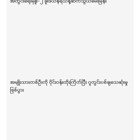
အတွင်းရေးမှူး-၂ ခူးဒယ်နီရယ်နဲ့ဆက်သွယ်မေးမြန်း
အမျိုးသားတစ်ဦးကို ဝိုင်းဝန်းထိုးကြိတ်ပြီး ဂူတွင်းပစ်ချသေဆုံးမှု
ဖြစ်ပွား