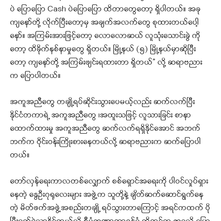
ပဲ ပြောပြော Cash ပဲပြောပြော ထိတာတွေတော့ ရှိပါတယ်။ အခု
ကျနော်တို့ လိုက်ပြီးတော့မှ အချက်အလက်တွေ စုထားတယ်ပေါ့
နော်။ အကြမ်းအားဖြင့်တော့ လောလောဆယ် လူသုံးသောင်းခွဲ ကို
တော့ ထိခိုက်နစ်နာမှုတွေ ရှိတယ်။ မြို့နယ် (၅) မြို့နယ်မှာဆိုပြီး
တော့ ကျနော်တို့ အကြမ်းဖျင်းရထားတာ ရှိတယ်” လို့ ဆရာဗညား
က ပြောပါတယ်။
အကူအညီတွေ တချို့ရပ်ဆိုင်းသွားပေမယ့်လည်း ဆက်လက်ပြီး
နိုင်ငံတကာရဲ့ အကူအညီတွေ ၊အထူးသဖြင့် လူသားခြင်း စာနာ
ထောက်ထားမှု အကူအညီတွေ ဆက်လက်ရရှိနိုင်အောင် အဘက်
ဘက်က ဝိုင်းဝန်းကြိုးစားနေတယ်လို့ ဆရာဗညားက ဆက်ပြောပါ
တယ်။
တော်လှန်ရေးကာလတစ်လျှောက် စစ်ရှောင်အရေးကို ပါဝင်လှုပ်ရှား
နေတဲ့ နွေဦးဂုရုလေးများ အဖွဲ့က သူတို့နဲ့ ချိတ်ဆက်ဆောင်ရွက်နေ
တဲ့ မိတ်ဖက်အဖွဲ့အစည်းတချို့ ရပ်သွားတာကြောင့် အရင်ကထက် ပို