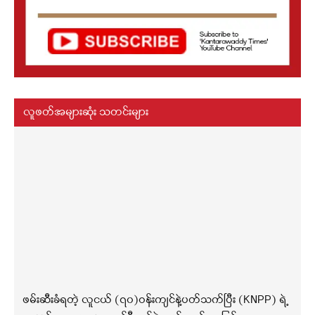
လူဖတ်အများဆုံး သတင်းများ
ဖမ်းဆီးခံရတဲ့ လူငယ် (၇၀)ဝန်းကျင်နဲ့ပတ်သက်ပြီး (KNPP) ရဲ့