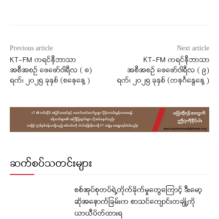
Facebook
X
WhatsApp
Previous article
Next article
KT-FM ကရင်နီဘာသာ
KT-FM ကရင်နီဘာသာ
အစီအစဉ် ဖေဖော်ဝါရီလ ( ၈)
အစီအစဉ် ဖေဖော်ဝါရီလ ( ၉)
ရက်၊ ၂၀၂၅ ခုနှစ် (စနေနေ့ )
ရက်၊ ၂၀၂၅ ခုနှစ် (တနင်္ဂနွေနေ့ )
ဆက်စပ်သတင်းများ
စစ်အုပ်စုတပ်ရဲ့တိုက်ခိုက်မှုတွေကြောင့် ဒီးမော့
ဆိုအနောက်ခြမ်းက စာသင်ကျောင်းတချို့ကို
ယာယီပိတ်ထားရ