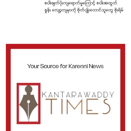
စပါးဖျက်ပိုးကျရောက်မှုကြောင့် စပါးအထွက်
နှုန်း လျော့ကျမှာကို စိုက်ပျိုးတောင်သူတွေ စိုးရိမ်