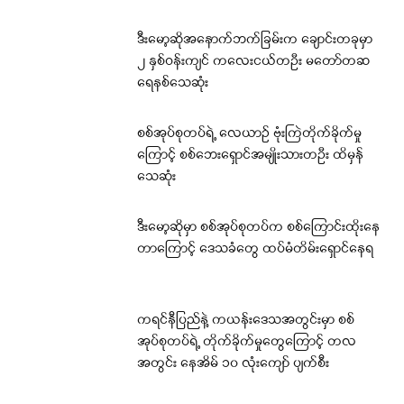
ဒီးမော့ဆိုအနောက်ဘက်ခြမ်းက ချောင်းတခုမှာ
၂ နှစ်ဝန်းကျင် ကလေးငယ်တဦး မတော်တဆ
ရေနစ်သေဆုံး
စစ်အုပ်စုတပ်ရဲ့ လေယာဉ် ဗုံးကြဲတိုက်ခိုက်မှု
ကြောင့် စစ်ဘေးရှောင်အမျိုးသားတဦး ထိမှန်
သေဆုံး
ဒီးမော့ဆိုမှာ စစ်အုပ်စုတပ်က စစ်ကြောင်းထိုးနေ
တာကြောင့် ဒေသခံတွေ ထပ်မံတိမ်းရှောင်နေရ
ကရင်နီပြည်နဲ့ ကယန်းဒေသအတွင်းမှာ စစ်
အုပ်စုတပ်ရဲ့ တိုက်ခိုက်မှုတွေကြောင့် တလ
အတွင်း နေအိမ် ၁၀ လုံးကျော် ပျက်စီး