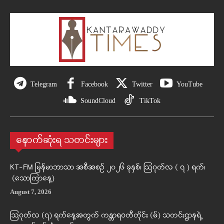
Telegram
Facebook
Twitter
YouTube
SoundCloud
TikTok
နောက်ဆုံးရ သတင်းများ
KT-FM မြန်မာဘာသာ အစီအစဉ် ၂၀၂၆ ခုနှစ်၊ ဩဂုတ်လ ( ၇ ) ရက်၊
(သောကြာနေ့)
August 7, 2026
ဩဂုတ်လ (၇) ရက်နေ့အတွက် ကန္တာရဝတီတိုင်း (မ်) သတင်းဌာနရဲ့