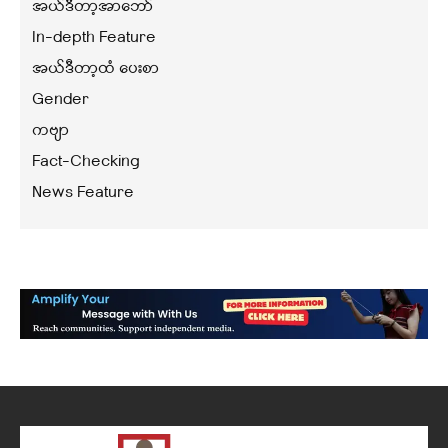
အယ်ဒီတာ့အာဘော်
In-depth Feature
အယ်ဒီတာ့ထံ ပေးစာ
Gender
ကဗျာ
Fact-Checking
News Feature