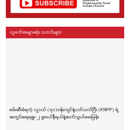
လူဖတ်အများဆုံး သတင်းများ
ဖမ်းဆီးခံရတဲ့ လူငယ် (၇၀)ဝန်းကျင်နဲ့ပတ်သက်ပြီး (KNPP) ရဲ့
အတွင်းရေးမှူး-၂ ခူးဒယ်နီရယ်နဲ့ဆက်သွယ်မေးမြန်း