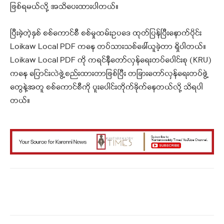
ဖြစ်ရမယ်လို့ အသိပေးထားပါတယ်။
ပြီးခဲ့တဲ့နှစ် စစ်ကောင်စီ စစ်မှုထမ်းဥပဒေ ထုတ်ပြန်ပြီးနောက်ပိုင်း
Loikaw Local PDF ကနေ တပ်သားသစ်ခေါ်ယူခဲ့တာ ရှိပါတယ်။
Loikaw Local PDF ကို ကရင်နီတော်လှန်ရေးတပ်ပေါင်းစု (KRU)
ကနေ ပြောင်းလဲဖွဲ့စည်းထားတာဖြစ်ပြီး တခြားတော်လှန်ရေးတပ်ဖွဲ့
တွေနဲ့အတူ စစ်ကောင်စီကို ပူးပေါင်းတိုက်ခိုက်နေတယ်လို့ သိရပါ
တယ်။
Facebook
X
WhatsApp