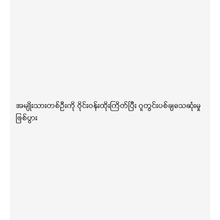
အမျိုးသားတစ်ဦးကို ဝိုင်းဝန်းထိုးကြိတ်ပြီး ဂူတွင်းပစ်ချသေဆုံးမှု
ဖြစ်ပွား