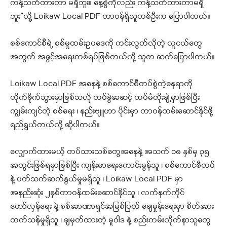
ကန့်သတ်ထားတာ မရှိဘူး။ နေ့စွဲကိုလည်း ကန့်သတ်ထားတာမရှိ
ဘူး”လို့ Loikaw Local PDF တာဝန်ရှိသူတစ်ဦးက ပြောပါတယ်။
စစ်ကောင်စီရဲ့ စစ်မှုထမ်းဥပဒေကို ကင်းလွတ်လိုတဲ့ လူငယ်တွေ
အတွက် အခွင့်အရေးတစ်ရပ်ဖြစ်တယ်လို့ သူက ဆက်ပြောပါတယ်။
Loikaw Local PDF အနေနဲ့ စစ်ကောင်စီတပ်စွဲတဲ့နေရာကို
တိုက်ခိုက်သွားမှာဖြစ်သလို တပ်ခွဲအဆင့် ထပ်မံတိုးချဲ့မှာဖြစ်ပြီး
ကျွမ်းကျင်တဲ့ စစ်ရေး ၊ နည်းဗျူဟာ ပိုင်းမှာ တာဝန်ထမ်းဆောင်နိုင်ဖို့
ရည်ရွယ်တယ်လို့ ဆိုပါတယ်။
လျှောက်ထားမယ့် တပ်သားသစ်တွေအနေနဲ့ အသက် ၁၈ နှစ်မှ ၃၅
အတွင်းဖြစ်ရမှာဖြစ်ပြီး ကျန်းမာရေးကောင်းမွန်သူ ၊ စစ်ကောင်စီတပ်
နဲ့ ပတ်သက်ဆက်နွယ်မှုမရှိသူ ၊ Loikaw Local PDF မှာ
အနည်းဆုံး ၂နှစ်တာဝန်ထမ်းဆောင်နိုင်သူ ၊ လက်နက်ကိုင်
တော်လှန်ရေး နဲ့ စစ်အာဏာရှင်အမြစ်ပြတ် ချေမှုန်းရေးမှာ စိတ်အား
ထက်သန်မှုရှိသူ ၊ ချမှတ်ထားတဲ့ မူဝါဒ နဲ့ စည်းကမ်းလိုက်နာသူတွေ