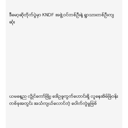
ဒီမော့ဆိုတိုက်ပွဲမှာ KNDF အဖွဲ့ဝင်တစ်ဦးနဲ့ ရွာသားတစ်ဦးကျ
ဆုံး
ယမနေ့ည လွိုင်ကော်မြို့၊ ဒေါဥခူကွက်ဟောင်းရှိ လူနေအိမ်ခြံဝန်း
တစ်ခုအတွင်း အသံကျယ်လောင်တဲ့ ပေါက်ကွဲမှုဖြစ်