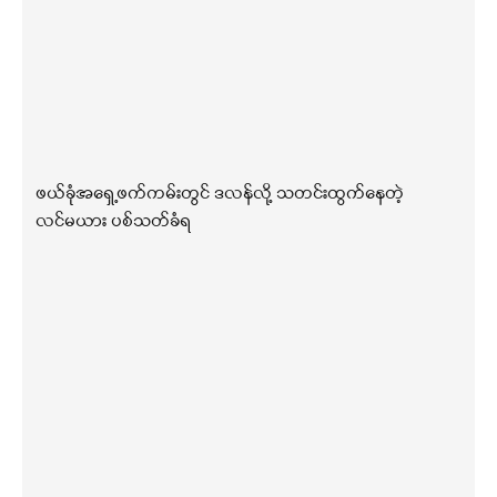
ဖယ်ခုံအရှေ့ဖက်ကမ်းတွင် ဒလန်လို့ သတင်းထွက်နေတဲ့
လင်မယား ပစ်သတ်ခံရ