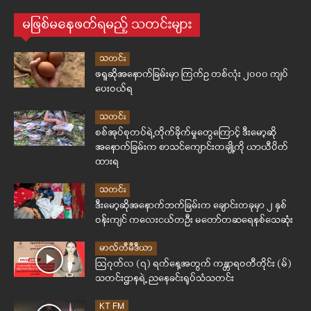
မဖြစ်မနေဖတ်ရမည့် သတင်းများ
သတင်း
ဖရူဆိုအနောက်ခြမ်းမှာ ကြက်ဥ တစ်လုံး ၂၀၀၀ ကျပ်
ပေးဝယ်ရ
သတင်း
စစ်အုပ်စုတပ်ရဲ့တိုက်ခိုက်မှုတွေကြောင့် ဒီးမော့ဆို
အနောက်ခြမ်းက စာသင်ကျောင်းတချို့ကို ယာယီပိတ်
ထားရ
သတင်း
ဒီးမော့ဆိုအနောက်ဘက်ခြမ်းက ချောင်းတခုမှာ ၂ နှစ်
ဝန်းကျင် ကလေးငယ်တဦး မတော်တဆရေနစ်သေဆုံး
မာလ်တီမီဒီယာ
ဩဂုတ်လ (၇) ရက်နေ့အတွက် ကန္တာရဝတီတိုင်း (မ်)
သတင်းဌာနရဲ့ ညနေခင်းရုပ်သံသတင်း
KT FM