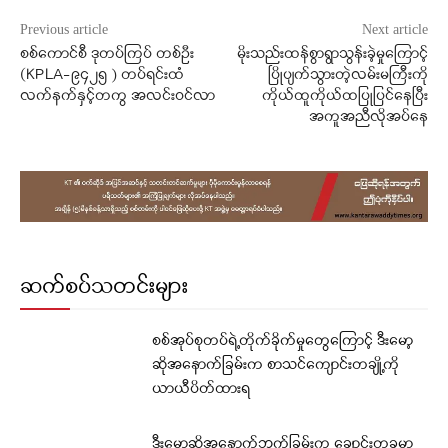
Previous article
Next article
စစ်ကောင်စီ ဒုတပ်ကြပ် တစ်ဦး
မိုးသည်းထန်စွာရွာသွန်းခဲ့မှုကြောင့်
(KPLA-၉၄၂၅ ) တပ်ရင်းထံ
ပြိုပျက်သွားတဲ့လမ်းမကြီးကို
လက်နက်နှင့်တကွ အလင်းဝင်လာ
ကိုယ်ထူကိုယ်ထပြုပြင်နေပြီး
အကူအညီလိုအပ်နေ
ဆက်စပ်သတင်းများ
စစ်အုပ်စုတပ်ရဲ့တိုက်ခိုက်မှုတွေကြောင့် ဒီးမော့
ဆိုအနောက်ခြမ်းက စာသင်ကျောင်းတချို့ကို
ယာယီပိတ်ထားရ
ဒီးမော့ဆိုအနောက်ဘက်ခြမ်းက ချောင်းတခုမှာ