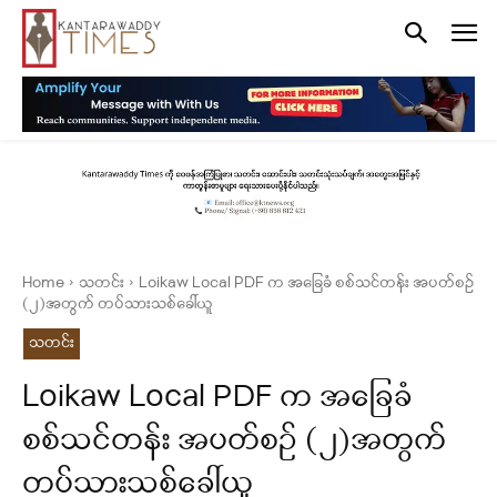
Home
သတင်း
Loikaw Local PDF က အခြေခံ စစ်သင်တန်း အပတ်စဉ်
(၂)အတွက် တပ်သားသစ်ခေါ်ယူ
သတင်း
Loikaw Local PDF က အခြေခံ
စစ်သင်တန်း အပတ်စဉ် (၂)အတွက်
တပ်သားသစ်ခေါ်ယူ