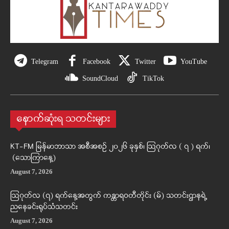
Telegram
Facebook
Twitter
YouTube
SoundCloud
TikTok
နောက်ဆုံးရ သတင်းများ
KT-FM မြန်မာဘာသာ အစီအစဉ် ၂၀၂၆ ခုနှစ်၊ ဩဂုတ်လ ( ၇ ) ရက်၊
(သောကြာနေ့)
August 7, 2026
ဩဂုတ်လ (၇) ရက်နေ့အတွက် ကန္တာရဝတီတိုင်း (မ်) သတင်းဌာနရဲ့
ညနေခင်းရုပ်သံသတင်း
August 7, 2026