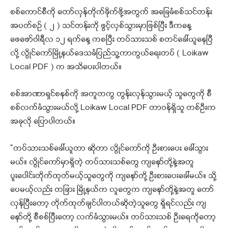
စစ်ကောင်စီကို တော်လှန်တိုက်ခိုက်ဖို့အတွက် အခြေခံစစ်သင်တန်း
အပတ်စဉ် ( ၂ ) သင်တန်းကို ဖွင့်လှစ်သွားမှာဖြစ်ပြီး ဒီကနေ့
ဖေဖော်ဝါရီလ ၁၂ ရက်နေ့ ကစပြီး တပ်သားသစ် စတင်ခေါ်ယူနေပြီ
လို့ လွိုင်ကော်မြို့နယ်ဒေသခံပြည်သူ့ကာကွယ်ရေးတပ် ( Loikaw
Local PDF ) က အသိပေးပါတယ်။
စစ်အာဏာရှင်စနစ်ကို အတူတကွ တွန်းလှန်သွားမယ့် သူတွေကို စီ
စစ်လက်ခံသွားမယ်လို့ Loikaw Local PDF တာဝန်ရှိသူ တစ်ဦးက
အခုလို ပြောပါတယ်။
“တပ်သားသစ်ခေါ်ယူတာ ဆိုတာ လွိုင်ကော်ကို ဦးစားပေး ခေါ်သွား
မယ်။ လွိုင်ကော်မှာရှိတဲ့ တပ်သားသစ်တွေ ကျနော်တို့နဲ့အတူ
ပူးပေါင်းတိုက်ထုတ်မယ့်သူတွေကို ကျနော်တို့ ဦးစားပေးခေါ်မယ်။ သို့
ပေမယ့်လည်း တခြား မြို့နယ်က လူတွေက ကျနော်တို့နဲ့အတူ တော်
လှန်ပြီး‌တော့ တိုက်ထုတ်ချင်ပါတယ်ဆိုတဲ့သူတွေ ရှိရင်လည်း ကျ
နော်တို့ စီစစ်ပြီးတော့ လက်ခံသွားမယ်။ တပ်သားသစ် ဦးရေကိုတော့