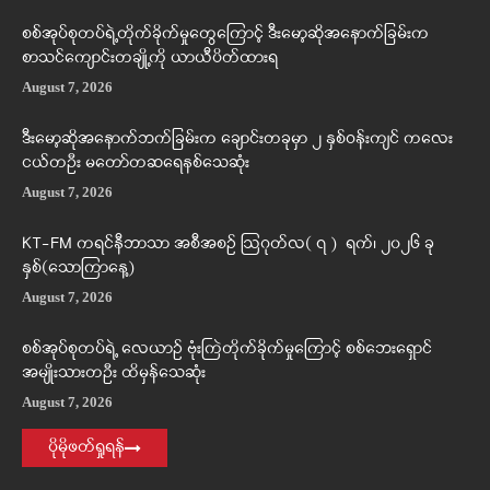
စစ်အုပ်စုတပ်ရဲ့တိုက်ခိုက်မှုတွေကြောင့် ဒီးမော့ဆိုအနောက်ခြမ်းက
စာသင်ကျောင်းတချို့ကို ယာယီပိတ်ထားရ
August 7, 2026
ဒီးမော့ဆိုအနောက်ဘက်ခြမ်းက ချောင်းတခုမှာ ၂ နှစ်ဝန်းကျင် ကလေး
ငယ်တဦး မတော်တဆရေနစ်သေဆုံး
August 7, 2026
KT-FM ကရင်နီဘာသာ အစီအစဉ် ဩဂုတ်လ( ၇ ) ရက်၊ ၂၀၂၆ ခု
နှစ်(သောကြာနေ့)
August 7, 2026
စစ်အုပ်စုတပ်ရဲ့ လေယာဉ် ဗုံးကြဲတိုက်ခိုက်မှုကြောင့် စစ်ဘေးရှောင်
အမျိုးသားတဦး ထိမှန်သေဆုံး
August 7, 2026
ပိုမိုဖတ်ရှုရန်