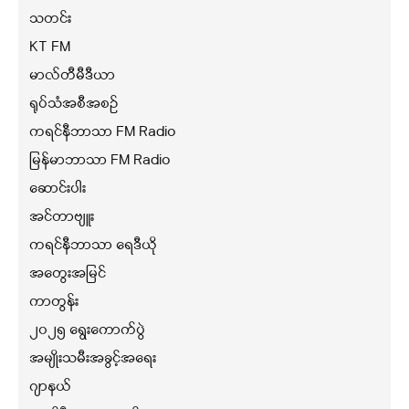
သတင်း
KT FM
မာလ်တီမီဒီယာ
ရုပ်သံအစီအစဉ်
ကရင်နီဘာသာ FM Radio
မြန်မာဘာသာ FM Radio
ဆောင်းပါး
အင်တာဗျူး
ကရင်နီဘာသာ ရေဒီယို
အတွေးအမြင်
ကာတွန်း
၂၀၂၅ ရွေးကောက်ပွဲ
အမျိုးသမီးအခွင့်အရေး
ဂျာနယ်