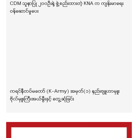
CDM သူနာပြု ၂၀၀ဦးနဲ့ ဖွဲ့စည်းထားတဲ့ KNA က ကျန်းမာရေး
ဝန်ဆောင်မှုပေး
ကရင်နီတပ်မတော် (K-Army) အမှတ်(၁) နည်းဗျူဟာမှူး
ဗိုလ်မှူးကြီးအယ်မွီးနှင့် တွေ့ဆုံခြင်း