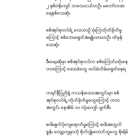
၂ နှစ်ဝန်းကျင် ကလေးငယ်တဦး မတော်တဆ
ရေနစ်သေဆုံး
စစ်အုပ်စုတပ်ရဲ့ လေယာဉ် ဗုံးကြဲတိုက်ခိုက်မှု
ကြောင့် စစ်ဘေးရှောင်အမျိုးသားတဦး ထိမှန်
သေဆုံး
ဒီးမော့ဆိုမှာ စစ်အုပ်စုတပ်က စစ်ကြောင်းထိုးနေ
တာကြောင့် ဒေသခံတွေ ထပ်မံတိမ်းရှောင်နေရ
ကရင်နီပြည်နဲ့ ကယန်းဒေသအတွင်းမှာ စစ်
အုပ်စုတပ်ရဲ့ တိုက်ခိုက်မှုတွေကြောင့် တလ
အတွင်း နေအိမ် ၁၀ လုံးကျော် ပျက်စီး
စပါးဖျက်ပိုးကျရောက်မှုကြောင့် စပါးအထွက်
နှုန်း လျော့ကျမှာကို စိုက်ပျိုးတောင်သူတွေ စိုးရိမ်