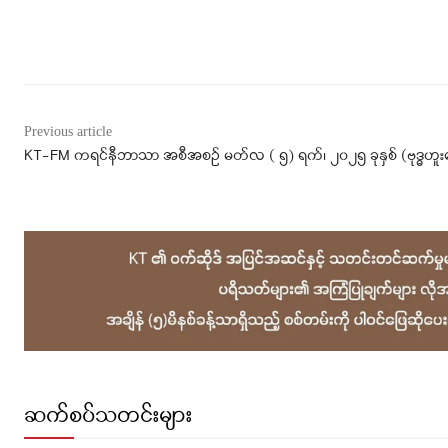
Facebook
X
WhatsApp
Previous article
KT-FM ကရင်နီဘာသာ အစီအစဉ် မတ်လ ( ၅) ရက်၊ ၂၀၂၅ ခုနှစ် (ဗုဒ္ဓဟူးန
ဆက်စပ်သတင်းများ