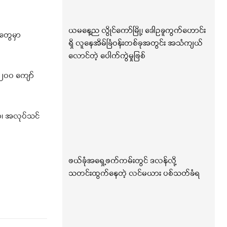
ယမနေ့ည လွိုင်ကော်မြို့၊ ဒေါဥခူကွက်ဟောင်း
တွေမှာ
ရှိ လူနေအိမ်ခြံဝန်းတစ်ခုအတွင်း အသံကျယ်
လောင်တဲ့ ပေါက်ကွဲမှုဖြစ်
း ၂၀၀ ကျော်
ာ၊ အလုပ်သင်
ဖယ်ခုံအရှေ့ဖက်ကမ်းတွင် ဒလန်လို့
သတင်းထွက်နေတဲ့ လင်မယား ပစ်သတ်ခံရ