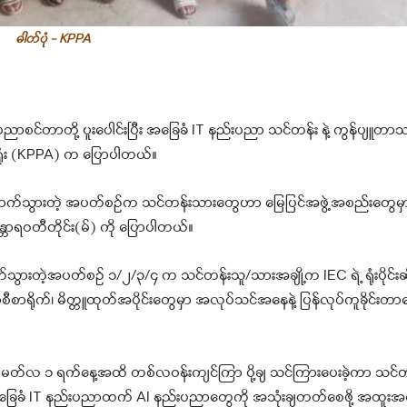
ဓါတ်ပုံ - KPPA
ပညာစင်တာတို့ ပူးပေါင်းပြီး အခြေခံ IT နည်းပညာ သင်တန်း နဲ့ ကွန်ပျူတာ
အရုံး (KPPA) က ပြောပါတယ်။
ြီးမြောက်သွားတဲ့ အပတ်စဥ်က သင်တန်းသားတွေဟာ မြေပြင်အဖွဲ့အစည်းတွေမှာ
ာရဝတီတိုင်း(မ်) ကို ပြောပါတယ်။
က်သွားတဲ့အပတ်စဥ် ၁/၂/၃/၄ က သင်တန်းသူ/သားအချို့က IEC ရဲ့ ရုံးပိုင်းဆ
စီစာရိုက်၊ မိတ္တူထုတ်အပိုင်းတွေမှာ အလုပ်သင်အနေနဲ့ ပြန်လုပ်ကူခိုင်းတ
ကနေ မတ်လ ၁ ရက်နေ့အထိ တစ်လဝန်းကျင်ကြာ ပို့ချ သင်ကြားပေးခဲ့ကာ သင်
 အခြေခံ IT နည်းပညာထက် AI နည်းပညာတွေကို အသုံးချတတ်စေဖို့ အထူး