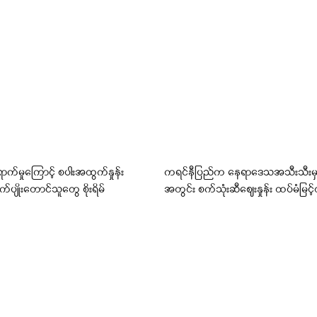
ောက်မှုကြောင့် စပါးအထွက်နှုန်း
ကရင်နီပြည်က နေရာဒေသအသီးသီးမှ
ုက်ပျိုးတောင်သူတွေ စိုးရိမ်
အတွင်း စက်သုံးဆီဈေးနှုန်း ထပ်မံမြင