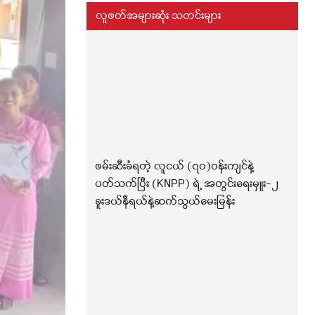
လူဖတ်အများဆုံး သတင်းများ
ဖမ်းဆီးခံရတဲ့ လူငယ် (၇၀)ဝန်းကျင်နဲ့
ပတ်သက်ပြီး (KNPP) ရဲ့ အတွင်းရေးမှူး-၂
ခူးဒယ်နီရယ်နဲ့ဆက်သွယ်မေးမြန်း