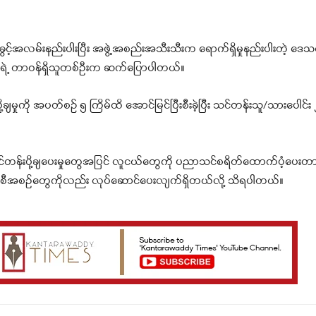
င့်အလမ်းနည်းပါးပြီး အဖွဲ့အစည်းအသီးသီးက ရောက်ရှိမှုနည်းပါးတဲ့ ဒေသ
င်းရဲ့ တာဝန်ရှိသူတစ်ဦးက ဆက်ပြောပါတယ်။
မှုကို အပတ်စဉ် ၅ ကြိမ်ထိ အောင်မြင်ပြီးစီးခဲ့ပြီး သင်တန်းသူ/သား‌ပေါင်
်တန်းပို့ချပေးမှုတွေအပြင် လူငယ်တွေကို ပညာသင်စရိတ်ထောက်ပံ့ပေးတ
 အစီအစဥ်တွေကိုလည်း လုပ်ဆောင်ပေးလျက်ရှိတယ်လို့ သိရပါတယ်။