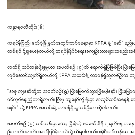
ကန္တာရဝတီတိုင်း(မ်)
ကရင်နီပြည်၊ မယ်စဲ့မြို့နယ်အတွင်းတစ်နေရာမှာ KPPA နဲ့ “မော်” နည်း
တစ်ရပ် ပို့ချပေးခဲ့တယ်လို့ ကရင်နီနိုင်ငံရေးအကျဥ်းသားများအစည်း
လက်ရှိ သင်တန်းပို့ချမှုဟာ အပတ်စဥ် (၅)ထိ ရောက်ရှိပြီဖြစ်ပြီး ပ
လုပ်ဆောင်လျက်ရှိတယ်လို့ KPPA အသင်းရဲ့ တာဝန်ရှိသူတစ်ဦးက ကန္တ
“အခု ကျနော်တို့က အပတ်စဥ်(၅) ပြီးမြောက်သွားပြီပေါ့နော်။ ပြီးမြော
ဝင်လုပ်နေကြတာရှိတယ်။ ပြီးမှ ကျနော်တို့ ရုံးမှာ အလုပ်သင်အနေနဲ့ စာ
နော်။” လို့ KPPA အသင်းရဲ့ တာဝန်ရှိသူတစ်ဦးက ဆိုပါတယ်။
အပတ်စဥ် (၅) သင်တန်းမှာတော့ ပြီးခဲ့တဲ့ ဖေဖော်ဝါရီ ၇ ရက်နေ့ 
ဦး တက်ရောက်အောင်မြင်ခဲ့တယ်လို့ သိရပါတယ်။ အဲ့ဒီသင်တန်းမှာ