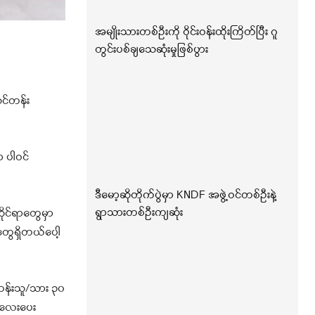
အမျိုးသားတစ်ဦးကို ဝိုင်းဝန်းထိုးကြိတ်ပြီး ဂူ
တွင်းပစ်ချသေဆုံးမှုဖြစ်ပွား
သင်တန်း
 ပါဝင်
ဒီမော့ဆိုတိုက်ပွဲမှာ KNDF အဖွဲ့ဝင်တစ်ဦးနဲ့
ရွာသားတစ်ဦးကျဆုံး
ိုင်ရာတွေမှာ
ာတွေရှိတယ်ပေါ့
တန်းသူ/သား ၃၀
အလေးပေး