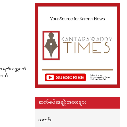
ာ ရက်သတ္တပတ်
့်တက်
ဆက်စပ်အမျိုးအစားများ
သတင်း