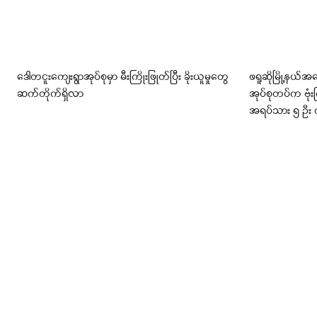
ဒေါတငူးကျေးရွာအုပ်စုမှာ မီးကြိုးဖြုတ်ပြီး ခိုးယူမှုတွေ
ဖရူဆိုမြို့နယ်
ဆက်တိုက်ရှိလာ
အုပ်စုတပ်က ဗုံ
အရပ်သား ၅ ဦး ထ