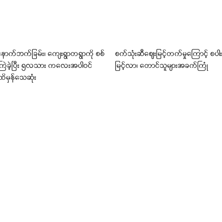
အနောက်ဘက်ခြမ်း၊ ကျေးရွာတရွာကို စစ်
စက်သုံးဆီဈေးမြင့်တက်မှုကြောင့် စပါ
းကြဲခဲ့ပြီး ၅လသား ကလေးအပါဝင်
မြင့်လာ၊ တောင်သူများအခက်ကြုံ
ိမှန်သေဆုံး