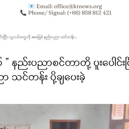
ပေါင်းပြီး လူငယ်တွေကို အခြေခံ နည်းပညာ သင်တန်း...
ာ် ” နည်းပညာစင်တာတို့ ပူးပေါင်းပြ
သင်တန်း ပို့ချပေးခဲ့