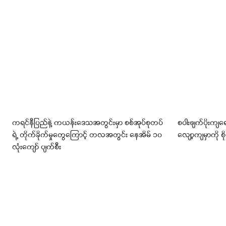
ကရင်နီပြည်နဲ့ ကယန်းဒေသအတွင်းမှာ စစ်အုပ်စုတပ်
စပါးဖျက်ပိုးကျရ
ရဲ့ တိုက်ခိုက်မှုတွေကြောင့် တလအတွင်း နေအိမ် ၁၀
လျော့ကျမှာကို စိ
လုံးကျော် ပျက်စီး