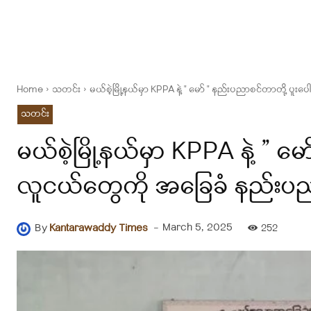
Home
သတင်း
မယ်စဲ့မြို့နယ်မှာ KPPA နဲ့ " မော် " နည်းပညာစင်တာတို့ ပူး
သတင်း
မယ်စဲ့မြို့နယ်မှာ KPPA နဲ့ ” မေ
လူငယ်တွေကို အခြေခံ နည်းပညာ 
-
March 5, 2025
By
Kantarawaddy Times
252