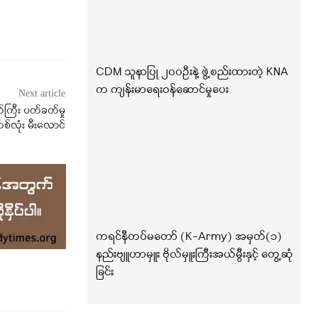
CDM သူနာပြု ၂၀၀ဦးနဲ့ ဖွဲ့စည်းထားတဲ့ KNA
က ကျန်းမာရေးဝန်ဆောင်မှုပေး
Next article
ကြီး ပတ်ခတ်မှု
စ်လုံး မီးလောင်
ကရင်နီတပ်မတော် (K-Army) အမှတ်(၁)
နည်းဗျူဟာမှူး ဗိုလ်မှူးကြီးအယ်မွီးနှင့် တွေ့ဆုံ
ခြင်း