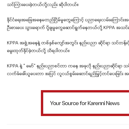
သင်ကြားပေးခဲ့တယ်လို့လည်း ဆိုပါတယ်။
နိုင်ငံရေးအခြေအနေမတည်ငြိမ်မှုတွေကြောင့် ပညာရေးလမ်းကြောင်းအခွ
ဦးစား‌ပေး သွားရောက် ပို့ချမှုတွေဆောင်ရွက်နေတယ်လို့ KPPA အသ
KPPA အဖွဲ့အနေနဲ့ တစ်နှစ်ကျော်အတွင်း နည်းပညာ ဆိုင်ရာ သင်တန်းပို့ချ
မွေးထုတ်နိုင်ခဲ့တယ်လို့ သိရပါတယ်။
KPPA နဲ့ ” မော်” နည်းပညာစင်တာ ကနေ အခုလို နည်းပညာဆိုင်ရာ သင
လက်ခံခေါ်ယူပေးတာ အပြင် လူငယ်စွမ်းဆောင်ရည်မြှင့်တင်ပေးခြင်း