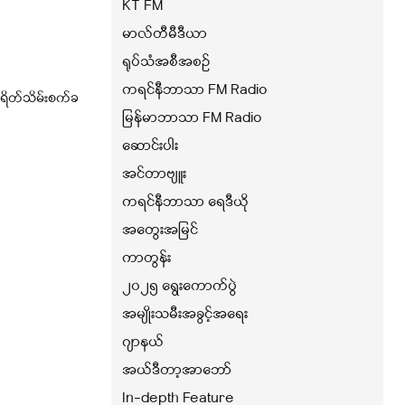
KT FM
မာလ်တီမီဒီယာ
ရုပ်သံအစီအစဉ်
ကရင်နီဘာသာ FM Radio
းရိတ်သိမ်းစက်ခ
မြန်မာဘာသာ FM Radio
ဆောင်းပါး
အင်တာဗျူး
ကရင်နီဘာသာ ရေဒီယို
အတွေးအမြင်
ကာတွန်း
၂၀၂၅ ရွေးကောက်ပွဲ
အမျိုးသမီးအခွင့်အရေး
ဂျာနယ်
အယ်ဒီတာ့အာဘော်
In-depth Feature