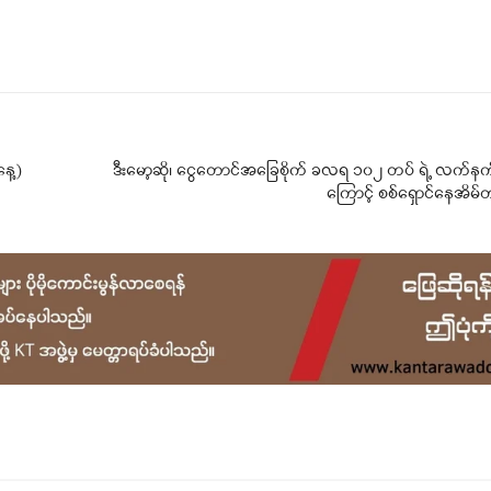
Telegram
Viber
ေ့)
ဒီးမော့ဆို၊ ငွေတောင်အခြေစိုက် ခလရ ၁၀၂ တပ် ရဲ့ လက်နက်
ကြောင့် စစ်ရှောင်နေအိမ်တ