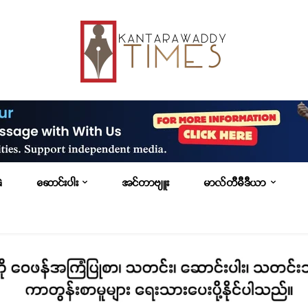
G
ဆောင်းပါး
အင်တာဗျူး
မာလ်တီမီဒီယာ