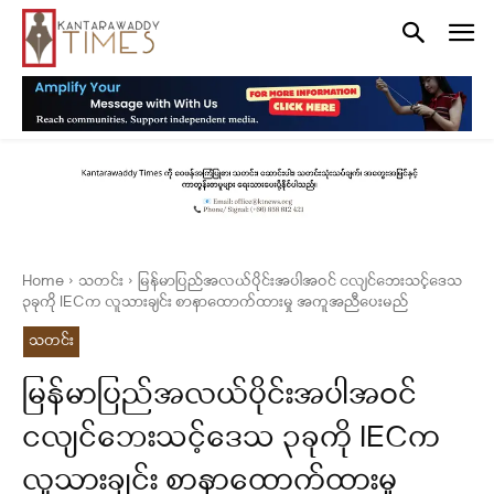
Home
သတင်း
မြန်မာပြည်အလယ်ပိုင်းအပါအဝင် ငလျင်ဘေးသင့်ဒေသ
၃ခုကို IECက လူသားချင်း စာနာထောက်ထားမှု အကူအညီပေးမည်
သတင်း
မြန်မာပြည်အလယ်ပိုင်းအပါအဝင်
ငလျင်ဘေးသင့်ဒေသ ၃ခုကို IECက
လူသားချင်း စာနာထောက်ထားမှု