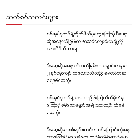
ဆက်စပ်သတင်းများ
စစ်အုပ်စုတပ်ရဲ့တိုက်ခိုက်မှုတွေကြောင့် ဒီးမော့
ဆိုအနောက်ခြမ်းက စာသင်ကျောင်းတချို့ကို
ယာယီပိတ်ထားရ
ဒီးမော့ဆိုအနောက်ဘက်ခြမ်းက ချောင်းတခုမှာ
၂ နှစ်ဝန်းကျင် ကလေးငယ်တဦး မတော်တဆ
ရေနစ်သေဆုံး
စစ်အုပ်စုတပ်ရဲ့ လေယာဉ် ဗုံးကြဲတိုက်ခိုက်မှု
ကြောင့် စစ်ဘေးရှောင်အမျိုးသားတဦး ထိမှန်
သေဆုံး
ဒီးမော့ဆိုမှာ စစ်အုပ်စုတပ်က စစ်ကြောင်းထိုးနေ
တာကြောင့် ဒေသခံတွေ ထပ်မံတိမ်းရှောင်နေရ