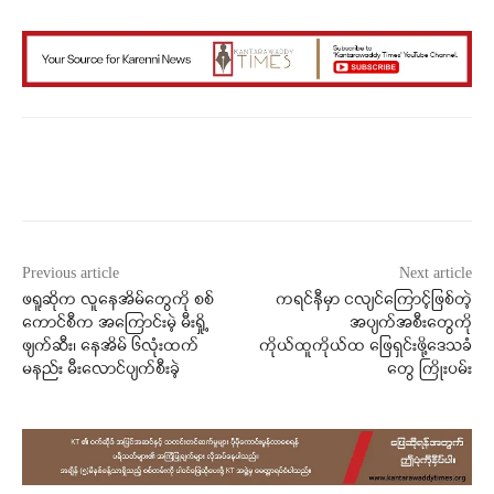
Facebook
X
WhatsApp
Previous article
Next article
ဖရူဆိုက လူနေအိမ်တွေကို စစ်
ကရင်နီမှာ ငလျင်‌ကြောင့်ဖြစ်တဲ့
ကောင်စီက အကြောင်းမဲ့ မီးရှို့
အပျက်အစီးတွေကို
ဖျက်ဆီး၊ နေအိမ် ၆လုံးထက်
ကိုယ်ထူကိုယ်ထ ဖြေရှင်းဖို့ဒေသခံ
မနည်း မီးလောင်ပျက်စီးခဲ့
တွေ ကြိုးပမ်း