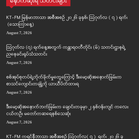
နောက်ဆုံးရ သတင်းများ
KT-FM မြန်မာဘာသာ အစီအစဉ် ၂၀၂၆ ခုနှစ်၊ ဩဂုတ်လ ( ၇ ) ရက်၊
(သောကြာနေ့)
August 7, 2026
ဩဂုတ်လ (၇) ရက်နေ့အတွက် ကန္တာရဝတီတိုင်း (မ်) သတင်းဌာနရဲ့
ညနေခင်းရုပ်သံသတင်း
August 7, 2026
စစ်အုပ်စုတပ်ရဲ့တိုက်ခိုက်မှုတွေကြောင့် ဒီးမော့ဆိုအနောက်ခြမ်းက
စာသင်ကျောင်းတချို့ကို ယာယီပိတ်ထားရ
August 7, 2026
ဒီးမော့ဆိုအနောက်ဘက်ခြမ်းက ချောင်းတခုမှာ ၂ နှစ်ဝန်းကျင် ကလေး
ငယ်တဦး မတော်တဆရေနစ်သေဆုံး
August 7, 2026
KT-FM ကရင်နီဘာသာ အစီအစဉ် ဩဂုတ်လ( ၇ ) ရက်၊ ၂၀၂၆ ခု