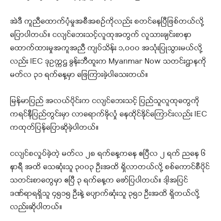
အဲဒီ ကူညီထောက်ပံ့မှုအစီအစဥ်ကိုလည်း စတင်နေပြီဖြစ်တယ်လို့
ပြောပါတယ်။ ငလျင်ဘေးသင့်လူထုအတွက် လူသားချင်းစာနာ
ထောက်ထားမှုအကူအညီ ကျပ်သိန်း ၁,၀၀၀ အသုံးပြုသွားမယ်လို့
လည်း IEC ဒုဥက္ကဌ ခွန်းဘီထူးက Myanmar Now သတင်းဌာနကို
မတ်လ ၃၁ ရက်နေ့မှာ ဖြေကြားခဲ့ပါသေးတယ်။
မြန်မာပြည် အလယ်ပိုင်းက ငလျင်ဘေးသင့် ပြည်သူလူထုတွေကို
ကရင်နီပြည်တွင်းမှာ လာရောက်ခိုလှုံ နေထိုင်နိုင်ကြောင်းလည်း IEC
ကထုတ်ပြန်ပြောဆိုခဲ့ပါတယ်။
ငလျင်စလှုပ်ခဲ့တဲ့ မတ်လ ၂၈ ရက်နေ့ကနေ ဧပြီလ ၂ ရက် ညနေ ၆
နာရီ အထိ သေဆုံးသူ ၃၀၀၃ ဦးအထိ ရှိလာတယ်လို့ စစ်ကောင်စီပိုင်
သတင်းစာတွေမှာ ဧပြီ ၃ ရက်နေ့က ဖော်ပြပါတယ်။ ဒါ့အပြင်
ဒဏ်ရာရရှိသူ ၄၅၁၅ ဦးနဲ့ ပျောက်ဆုံးသူ ၃၅၁ ဦးအထိ ရှိတယ်လို့
လည်းဆိုပါတယ်။