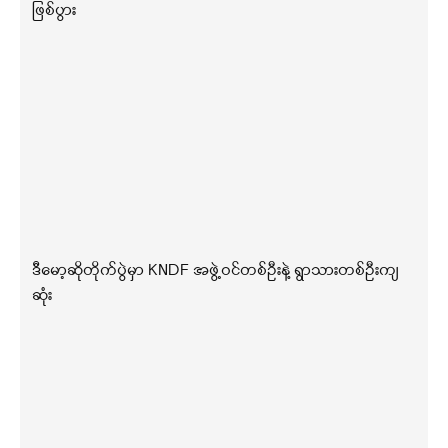
ဖြစ်ပွား
ဒီမော့ဆိုတိုက်ပွဲမှာ KNDF အဖွဲ့ဝင်တစ်ဦးနဲ့ ရွာသားတစ်ဦးကျ
ဆုံး