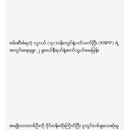
ဖမ်းဆီးခံရတဲ့ လူငယ် (၇၀)ဝန်းကျင်နဲ့ပတ်သက်ပြီး (KNPP) ရဲ့
အတွင်းရေးမှူး-၂ ခူးဒယ်နီရယ်နဲ့ဆက်သွယ်မေးမြန်း
အမျိုးသားတစ်ဦးကို ဝိုင်းဝန်းထိုးကြိတ်ပြီး ဂူတွင်းပစ်ချသေဆုံးမှု