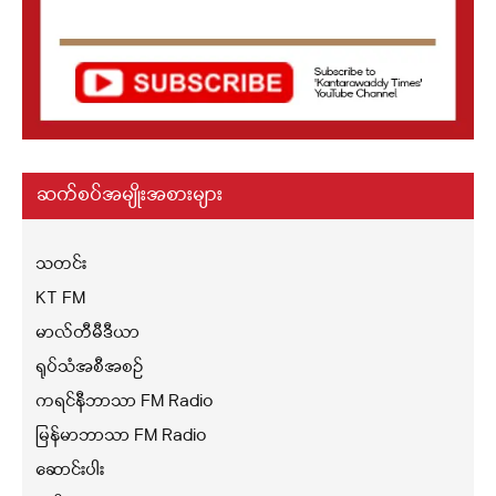
ဆက်စပ်အမျိုးအစားများ
သတင်း
KT FM
မာလ်တီမီဒီယာ
ရုပ်သံအစီအစဉ်
ကရင်နီဘာသာ FM Radio
မြန်မာဘာသာ FM Radio
ဆောင်းပါး