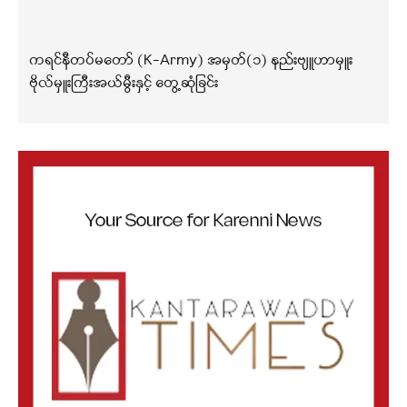
ကရင်နီတပ်မတော် (K-Army) အမှတ်(၁) နည်းဗျူဟာမှူး
ဗိုလ်မှူးကြီးအယ်မွီးနှင့် တွေ့ဆုံခြင်း