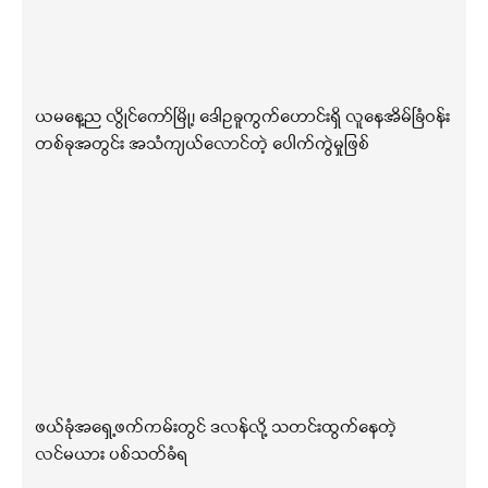
ယမနေ့ည လွိုင်ကော်မြို့၊ ဒေါဥခူကွက်ဟောင်းရှိ လူနေအိမ်ခြံဝန်း
တစ်ခုအတွင်း အသံကျယ်လောင်တဲ့ ပေါက်ကွဲမှုဖြစ်
ဖယ်ခုံအရှေ့ဖက်ကမ်းတွင် ဒလန်လို့ သတင်းထွက်နေတဲ့
လင်မယား ပစ်သတ်ခံရ