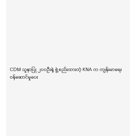
CDM သူနာပြု ၂၀၀ဦးနဲ့ ဖွဲ့စည်းထားတဲ့ KNA က ကျန်းမာရေး
ဝန်ဆောင်မှုပေး