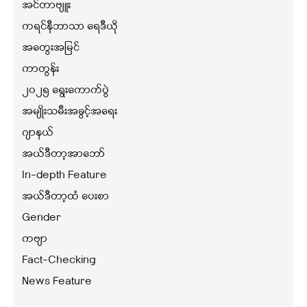
အင်တာဗျူး
ကရင်နီဘာသာ ရေဒီယို
အတွေးအမြင်
ကာတွန်း
၂၀၂၅ ရွေးကောက်ပွဲ
အမျိုးသမီးအခွင့်အရေး
ဂျာနယ်
အယ်ဒီတာ့အာဘော်
In-depth Feature
အယ်ဒီတာ့ထံ ပေးစာ
Gender
ကဗျာ
Fact-Checking
News Feature