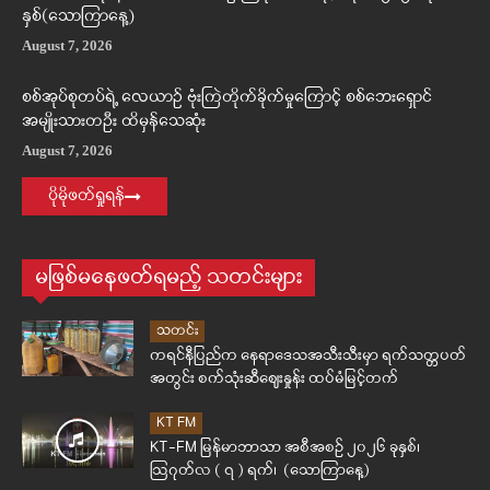
နှစ်(သောကြာနေ့)
August 7, 2026
စစ်အုပ်စုတပ်ရဲ့ လေယာဉ် ဗုံးကြဲတိုက်ခိုက်မှုကြောင့် စစ်ဘေးရှောင်
အမျိုးသားတဦး ထိမှန်သေဆုံး
August 7, 2026
ပိုမိုဖတ်ရှုရန်
မဖြစ်မနေဖတ်ရမည့် သတင်းများ
သတင်း
ကရင်နီပြည်က နေရာဒေသအသီးသီးမှာ ရက်သတ္တပတ်
အတွင်း စက်သုံးဆီဈေးနှုန်း ထပ်မံမြင့်တက်
KT FM
KT-FM မြန်မာဘာသာ အစီအစဉ် ၂၀၂၆ ခုနှစ်၊
ဩဂုတ်လ ( ၇ ) ရက်၊ (သောကြာနေ့)