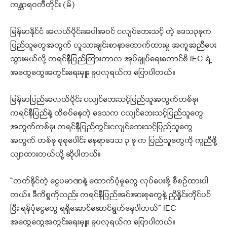
ကန္တာရဝတီတိုင်း (မ်)
မြန်မာနိုင်ငံ အလယ်ပိုင်းအပါအဝင် ငလျင်ဘေးသင့် တဲ့ ဒေသ၃ခုက
ပြည်သူတွေအတွက် လူသားချင်းစာနာထောက်ထားမှု အကူအညီပေး
သွားမယ်လို့ ကရင်နီပြည်ကြားကာလ အုပ်ချုပ်ရေးကောင်စိ IEC ရဲ့
အထွေထွေအတွင်းရေးမှူး ခူပလုရယ်က ပြောပါတယ်။
မြန်မာပြည်အလယ်ပိုင်း ငလျင်ဘေးသင့်ပြည်သူအတွက်တစ်ခု၊
ကရင်နီပြည်နဲ့ ထိစပ်နေတဲ့ ဒေသက ငလျင်ဘေးသင့်ပြည်သူတွေ
အတွက်တစ်ခု၊ ကရင်နီပြည်တွင်းငလျင်ဘေးသင့်ပြည်သူတွေ
အတွက် တစ်ခု စုစုပေါင်း နေရာဒေသ ၃ ခု က ပြည်သူတွေကို ကူညီဖို့
လျာထားတယ်လို့ ဆိုပါတယ်။
“တတ်နိုင်တဲ့ ငွေပမာဏနဲ့ ထောက်ပံ့မှုတွေ လုပ်ပေးဖို့ စီစဥ်ထားပါ
တယ်။ ဒီကိစ္စကိုလည်း ကရင်နီပြည်အင်အားစုတွေနဲ့ ညှိနှိုင်းတိုင်ပင်
ပြီး ရန်ပုံငွေတွေ ရရှိအောင်ဆောင်ရွက်နေပါတယ်” IEC
အထွေထွေအတွင်းရေးမှူး ခူပလုရယ်က ပြောပါတယ်။