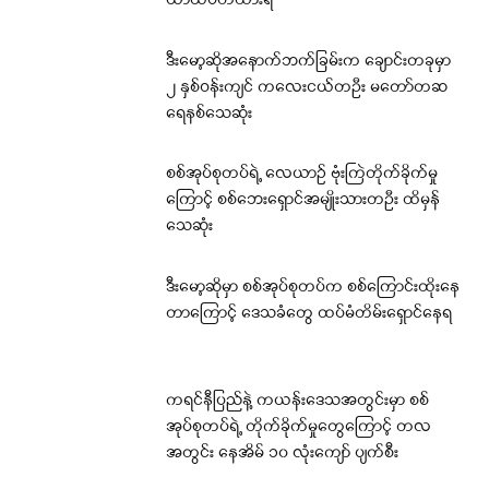
ယာယီပိတ်ထားရ
ဒီးမော့ဆိုအနောက်ဘက်ခြမ်းက ချောင်းတခုမှာ
၂ နှစ်ဝန်းကျင် ကလေးငယ်တဦး မတော်တဆ
ရေနစ်သေဆုံး
စစ်အုပ်စုတပ်ရဲ့ လေယာဉ် ဗုံးကြဲတိုက်ခိုက်မှု
ကြောင့် စစ်ဘေးရှောင်အမျိုးသားတဦး ထိမှန်
သေဆုံး
ဒီးမော့ဆိုမှာ စစ်အုပ်စုတပ်က စစ်ကြောင်းထိုးနေ
တာကြောင့် ဒေသခံတွေ ထပ်မံတိမ်းရှောင်နေရ
ကရင်နီပြည်နဲ့ ကယန်းဒေသအတွင်းမှာ စစ်
အုပ်စုတပ်ရဲ့ တိုက်ခိုက်မှုတွေကြောင့် တလ
အတွင်း နေအိမ် ၁၀ လုံးကျော် ပျက်စီး