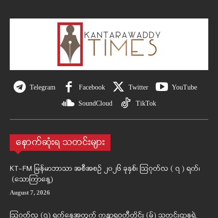
Telegram
Facebook
Twitter
YouTube
SoundCloud
TikTok
နောက်ဆုံးရ သတင်းများ
KT-FM မြန်မာဘာသာ အစီအစဉ် ၂၀၂၆ ခုနှစ်၊ ဩဂုတ်လ ( ၇ ) ရက်၊
(သောကြာနေ့)
August 7, 2026
ဩဂုတ်လ (၇) ရက်နေ့အတွက် ကန္တာရဝတီတိုင်း (မ်) သတင်းဌာနရဲ့