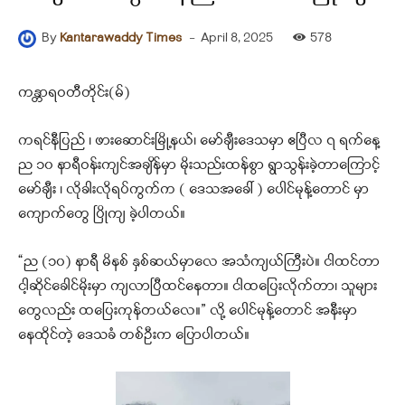
-
April 8, 2025
578
By
Kantarawaddy Times
ကန္တာရဝတီတိုင်း(မ်)
ကရင်နီပြည် ၊ ဖားဆောင်းမြို့နယ်၊ မော်ချီးဒေသမှာ ဧပြီလ ၇ ရက်နေ့
ည ၁၀ နာရီဝန်းကျင်အချိန်မှာ မိုးသည်းထန်စွာ ရွာသွန်းခဲ့တာကြောင့်
မော်ချီး ၊ လိုခါးလိုရပ်ကွက်က ( ဒေသအခေါ် ) ပေါင်မုန့်တောင် မှာ
ကျောက်တွေ ပြိုကျ ခဲ့ပါတယ်။
“ည (၁၀) နာရီ မိနစ် နှစ်ဆယ်မှာလေ အသံကျယ်ကြီးပဲ။ ငါထင်တာ
ငါ့ဆိုင်ခေါင်မိုးမှာ ကျလာပြီထင်နေတာ။ ငါထပြေးလိုက်တာ၊ သူများ
တွေလည်း ထပြေးကုန်တယ်လေ။” လို့ ပေါင်မုန့်တောင် အနီးမှာ
နေထိုင်တဲ့ ဒေသခံ တစ်ဦးက ပြောပါတယ်။