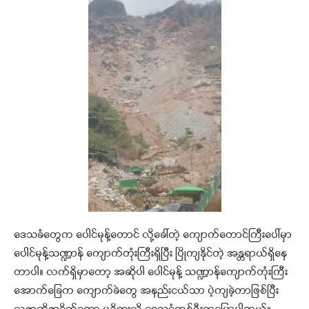
ဒေသခံတွေက ပေါင်မုန့်တောင် လို့ခေါ်တဲ့ ကျောက်တောင်ကြီးပေါ်မှာ
ပေါင်မုန့်သဏ္ဍာန် ကျောက်တုံးကြီးရှိပြီး ပြိုကျနိုင်တဲ့ အန္တရာယ်ရှိနေ
တာပါ။ လက်ရှိမှာတော့ အဆိုပါ ပေါင်မုန့် သဏ္ဍာန်ကျောက်တုံးကြီး
အောက်ခြေက ကျောက်ခဲတွေ အနည်းငယ်သာ ပဲ့ကျခဲ့တာဖြစ်ပြီး