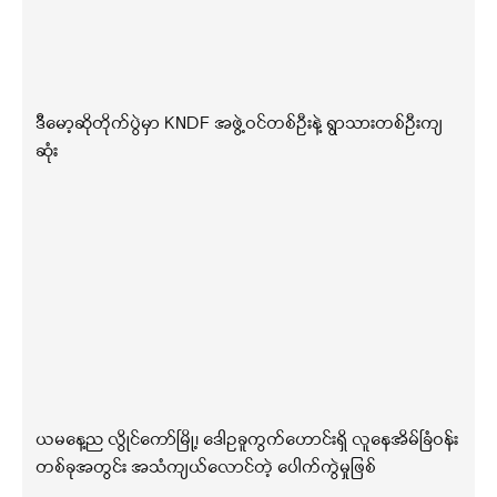
ဒီမော့ဆိုတိုက်ပွဲမှာ KNDF အဖွဲ့ဝင်တစ်ဦးနဲ့ ရွာသားတစ်ဦးကျ
ဆုံး
ယမနေ့ည လွိုင်ကော်မြို့၊ ဒေါဥခူကွက်ဟောင်းရှိ လူနေအိမ်ခြံဝန်း
တစ်ခုအတွင်း အသံကျယ်လောင်တဲ့ ပေါက်ကွဲမှုဖြစ်