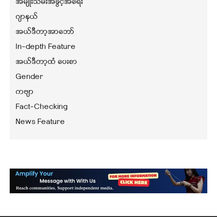
အမျိုးသမီးအခွင့်အရေး
ဂျာနယ်
အယ်ဒီတာ့အာဘော်
In-depth Feature
အယ်ဒီတာ့ထံ ပေးစာ
Gender
ကဗျာ
Fact-Checking
News Feature