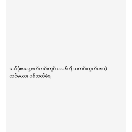
ဖယ်ခုံအရှေ့ဖက်ကမ်းတွင် ဒလန်လို့ သတင်းထွက်နေတဲ့
လင်မယား ပစ်သတ်ခံရ