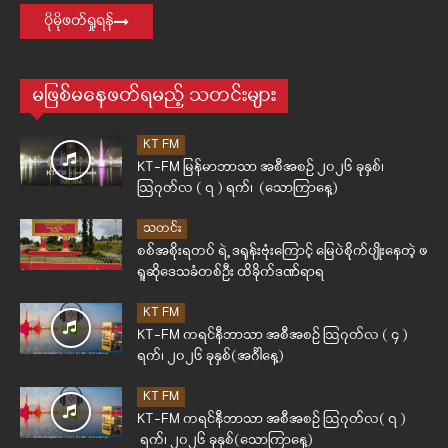
ပိုမိုဖတ်ရှုရန်
မဖြစ်မနေဖတ်ရမည့် သတင်းများ
KT FM
KT-FM မြန်မာဘာသာ အစီအစဉ် ၂၀၂၆ ခုနှစ်၊
ဩဂုတ်လ ( ၇ ) ရက်၊ (သောကြာနေ့)
သတင်း
စစ်အစိုးရတပ် ရဲ့ ဒရုန်းဗုံးကြောင့် မြေပဲစိုက်ပျိုးနေတဲ့ ဖ
ရူဆိုဒေသခံတစ်ဦး ထိခိုက်ဒဏ်ရာရ
KT FM
KT-FM ကရင်နီဘာသာ အစီအစဉ် ဩဂုတ်လ ( ၄ )
ရက်၊ ၂၀၂၆ ခုနှစ်(အင်္ဂါနေ့)
KT FM
KT-FM ကရင်နီဘာသာ အစီအစဉ် ဩဂုတ်လ( ၇ )
ရက်၊ ၂၀၂၆ ခုနှစ်(သောကြာနေ့)