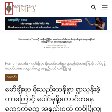
Home
သတင်း
မော်ချီးမှာ မိုးသည်းထန်စွာ ရွာသွန်းခဲ့တာကြောင့် ပေါင်မုန့်
တောင်ကနေ ကျောက်တွေ အနည်းငယ် ထပ်ပြိုကျ
သတင်း
မော်ချီးမှာ မိုးသည်းထန်စွာ ရွာသွန်းခဲ့
တာကြောင့် ပေါင်မုန့်တောင်ကနေ
ကျောက်တွေ အနည်းငယ် ထပ်ပြိုကျ