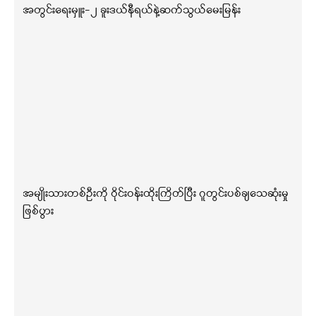
အတွင်းရေးမှူး-၂ ခူးဒယ်နီရယ်နဲ့ဆက်သွယ်မေးမြန်း
အမျိုးသားတစ်ဦးကို ဝိုင်းဝန်းထိုးကြိတ်ပြီး ဂူတွင်းပစ်ချသေဆုံးမှု
ဖြစ်ပွား