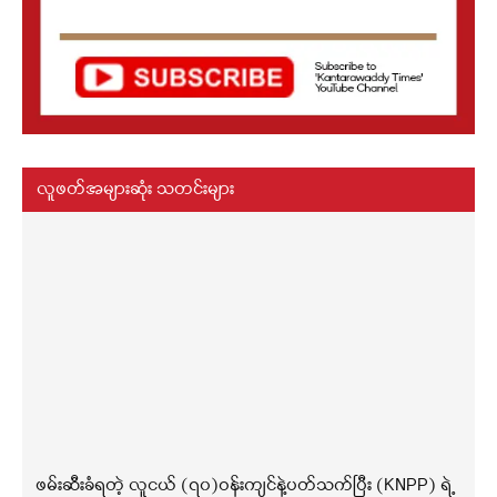
လူဖတ်အများဆုံး သတင်းများ
ဖမ်းဆီးခံရတဲ့ လူငယ် (၇၀)ဝန်းကျင်နဲ့ပတ်သက်ပြီး (KNPP) ရဲ့