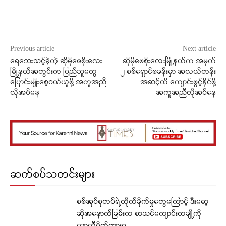
Facebook
X
WhatsApp
Previous article
Next article
ရေဘေးသင့်ခဲ့တဲ့ ဆိုမိုဖေစိုးလေး
ဆိုမိုဖေစိုးလေးမြို့နယ်က အမှတ်
မြို့နယ်အတွင်းက ပြည်သူတွေ
၂ စစ်ရှောင်စခန်းမှာ အလယ်တန်း
ပြောင်းမျိုးစေ့ဝယ်ယူဖို့ အကူအညီ
အဆင့်ထိ ကျောင်းဖွင့်နိုင်ဖို့
လိုအပ်နေ
အကူအညီလိုအပ်နေ
ဆက်စပ်သတင်းများ
စစ်အုပ်စုတပ်ရဲ့တိုက်ခိုက်မှုတွေကြောင့် ဒီးမော့
ဆိုအနောက်ခြမ်းက စာသင်ကျောင်းတချို့ကို