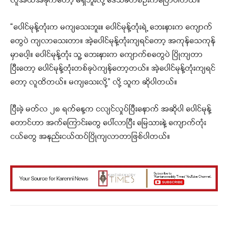
လူအထိအခိုက်တော့ မရှိဘူးလို့ ဒေသခံတစ်ဦးကပြောပါတယ်။
“ပေါင်မုန့်တုံးက မကျသေးဘူး။ ပေါင်မုန့်တုံးရဲ့ ဘေးနားက ကျောက်
တွေပဲ ကျလာသေးတာ။ အဲ့ပေါင်မုန့်တုံးကျရင်တော့ အကုန်သေကုန်
မှာပေါ့။ ပေါင်မုန့်တုံး သူ့ ဘေးနားက ကျောက်စတွေပဲ ပြိုကျတာ
ပြီး‌တော့ ပေါင်မုန့်တုံးတစ်ခုပဲကျန်တော့တယ်။ အဲ့ပေါင်မုန့်တုံးကျရင်
တော့ လူထိတယ်။ မကျသေးလို့” လို့ သူက ဆိုပါတယ်။
ပြီးခဲ့ မတ်လ ၂၈ ရက်နေ့က ငလျင်လှုပ်ပြီးနောက် အဆိုပါ ပေါင်မုန့်
တောင်ဟာ အက်ကြောင်းတွေ ပေါ်လာပြီး မြေသားနဲ့ ကျောက်တုံး
ငယ်တွေ အနည်းငယ်ထပ်ပြိုကျလာတာဖြစ်ပါတယ်။