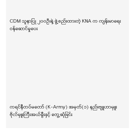
CDM သူနာပြု ၂၀၀ဦးနဲ့ ဖွဲ့စည်းထားတဲ့ KNA က ကျန်းမာရေး
ဝန်ဆောင်မှုပေး
ကရင်နီတပ်မတော် (K-Army) အမှတ်(၁) နည်းဗျူဟာမှူး
ဗိုလ်မှူးကြီးအယ်မွီးနှင့် တွေ့ဆုံခြင်း