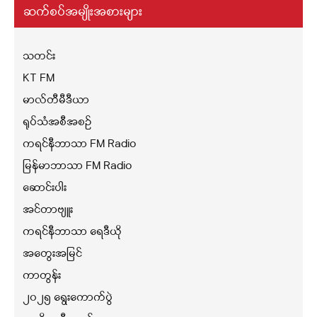
ဆက်စပ်အမျိုးအစားများ
သတင်း
KT FM
မာလ်တီမီဒီယာ
ရုပ်သံအစီအစဉ်
ကရင်နီဘာသာ FM Radio
မြန်မာဘာသာ FM Radio
ဆောင်းပါး
အင်တာဗျူး
ကရင်နီဘာသာ ရေဒီယို
အတွေးအမြင်
ကာတွန်း
၂၀၂၅ ရွေးကောက်ပွဲ