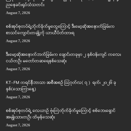
ညနေခင်းရုပ်သံသတင်း
August 7, 2026
စစ်အုပ်စုတပ်ရဲ့တိုက်ခိုက်မှုတွေကြောင့် ဒီးမော့ဆိုအနောက်ခြမ်းက
စာသင်ကျောင်းတချို့ကို ယာယီပိတ်ထားရ
August 7, 2026
ဒီးမော့ဆိုအနောက်ဘက်ခြမ်းက ချောင်းတခုမှာ ၂ နှစ်ဝန်းကျင် ကလေး
ငယ်တဦး မတော်တဆရေနစ်သေဆုံး
August 7, 2026
KT-FM ကရင်နီဘာသာ အစီအစဉ် ဩဂုတ်လ( ၇ ) ရက်၊ ၂၀၂၆ ခု
နှစ်(သောကြာနေ့)
August 7, 2026
စစ်အုပ်စုတပ်ရဲ့ လေယာဉ် ဗုံးကြဲတိုက်ခိုက်မှုကြောင့် စစ်ဘေးရှောင်
အမျိုးသားတဦး ထိမှန်သေဆုံး
August 7, 2026