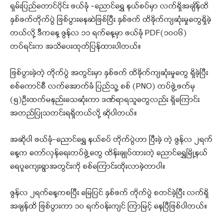
ရှမ်းပြည်တောင်ပိုင်း ဖယ်ခုံ -ညောင်ရွှေ နယ်စပ်မှာ လက်ရှိအချိန်ထိ
နှစ်ဖက်တိုက်ပွဲ ဖြစ်ပွားနေဆဲဖြစ်ပြီး နှစ်ဖက် ထိခိုက်ကျဆုံးမှုတွေရှိခဲ့
တယ်လို့ ဒီကနေ့ ဇွန်လ ၁၁ ရက်နေ့မှာ ဖယ်ခုံ PDF(၁၀၀၆)
တပ်ရင်းက အသိပေးထုတ်ပြန်ထားပါတယ်။
ဖြစ်ပွားခဲ့တဲ့ တိုက်ပွဲ အတွင်းမှာ နှစ်ဖက် ထိခိုက်ကျဆုံးမှုတွေ ရှိခဲ့ပြီး
စစ်ကောင်စီ လက်အောက်ခံ ပြည်သူ့ စစ် (PNO) တပ်ဖွဲ့ဖက်မှ
(၅)ဦးထက်မနည်းသေဆုံးကာ ဒဏ်ရာရသူတွေလည်း ရှိကြောင်း
အတည်ပြုသတင်းရရှိတယ်လို့ ဆိုပါတယ်။
အဆိုပါ ဖယ်ခုံ-ညောင်ရွှေ နယ်စပ် တိုက်ပွဲဟာ ပြီးခဲ့ တဲ့ ဇွန်လ ၂ရက်
နေ့က တော်လှန်ရေးတပ်ဖွဲ့တွေ ထိန်းချုပ်ထားတဲ့ ညောင်ရွှေမြို့နယ်
ရေပူကျေးရွာအတွင်းကို စစ်ကြောင်းထိုးလာခဲ့တာပါ။
ဇွန်လ ၂ရက်နေ့ကစပြီး မြေပြင် နှစ်ဖက် တိုက်ပွဲ စတင်ခဲ့ပြီး လက်ရှိ
အချန်ထိ ဖြစ်ပွားကာ ၁၀ ရက်ဝန်းကျင် ကြာမြင့် နေပြီဖြစ်ပါတယ်။