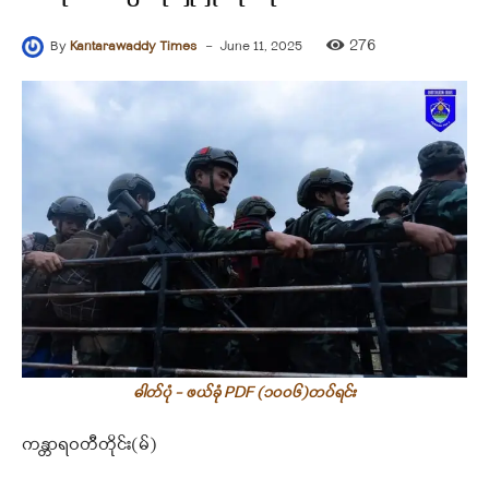
-
276
By
Kantarawaddy Times
June 11, 2025
ဓါတ်ပုံ - ဖယ်ခုံ PDF (၁၀၀၆)တပ်ရင်း
ကန္တာရဝတီတိုင်း(မ်)