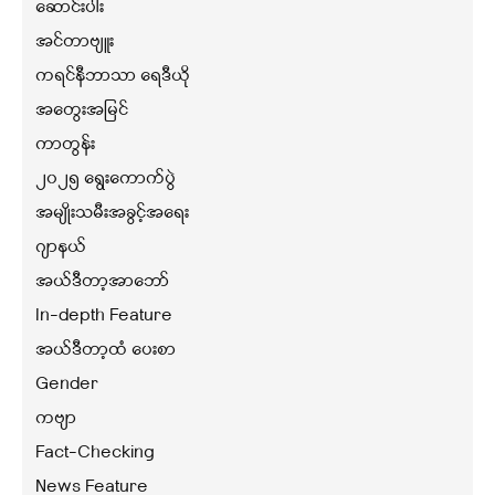
ဆောင်းပါး
အင်တာဗျူး
ကရင်နီဘာသာ ရေဒီယို
အတွေးအမြင်
ကာတွန်း
၂၀၂၅ ရွေးကောက်ပွဲ
အမျိုးသမီးအခွင့်အရေး
ဂျာနယ်
အယ်ဒီတာ့အာဘော်
In-depth Feature
အယ်ဒီတာ့ထံ ပေးစာ
Gender
ကဗျာ
Fact-Checking
News Feature