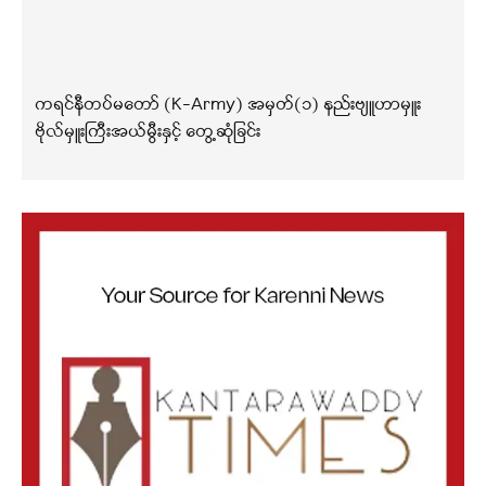
ကရင်နီတပ်မတော် (K-Army) အမှတ်(၁) နည်းဗျူဟာမှူး
ဗိုလ်မှူးကြီးအယ်မွီးနှင့် တွေ့ဆုံခြင်း