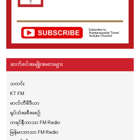
ဆက်စပ်အမျိုးအစားများ
သတင်း
KT FM
မာလ်တီမီဒီယာ
ရုပ်သံအစီအစဉ်
ကရင်နီဘာသာ FM Radio
မြန်မာဘာသာ FM Radio