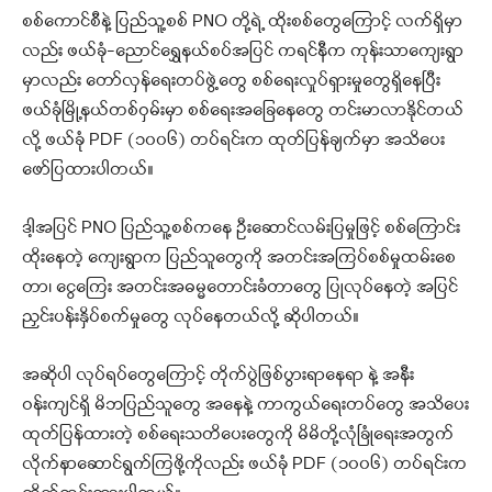
စစ်ကောင်စီနဲ့ ပြည်သူ့စစ် PNO တို့ရဲ့ ထိုးစစ်တွေကြောင့် လက်ရှိမှာ
လည်း ဖယ်ခုံ-ညောင်ရွှေနယ်စပ်အပြင် ကရင်နီက ကုန်းသာကျေးရွာ
မှာလည်း တော်လှန်ရေးတပ်ဖွဲ့တွေ စစ်ရေးလှုပ်ရှားမှုတွေရှိနေပြီး
ဖယ်ခုံမြို့နယ်တစ်ဝှမ်းမှာ စစ်ရေးအခြေနေတွေ တင်းမာလာနိုင်တယ်
လို့ ဖယ်ခုံ PDF (၁၀၀၆) တပ်ရင်းက ထုတ်ပြန်ချက်မှာ အသိပေး
ဖော်ပြထားပါတယ်။
ဒါ့အပြင် PNO ပြည်သူ့စစ်ကနေ ဦးဆောင်လမ်းပြမှုဖြင့် စစ်ကြောင်း
ထိုးနေတဲ့ ကျေးရွာက ပြည်သူတွေကို အတင်းအကြပ်စစ်မှုထမ်းစေ
တာ၊ ငွေကြေး အတင်းအဓမ္မတောင်းခံတာတွေ ပြုလုပ်နေတဲ့ အပြင်
ညှင်းပန်းနှိပ်စက်မှုတွေ လုပ်နေတယ်လို့ ဆိုပါတယ်။
အဆိုပါ လုပ်ရပ်တွေကြောင့် တိုက်ပွဲဖြစ်ပွားရာနေရာ နဲ့ အနီး
ဝန်းကျင်ရှိ မိဘပြည်သူတွေ အနေနဲ့ ကာကွယ်ရေးတပ်တွေ အသိပေး
ထုတ်ပြန်ထားတဲ့ စစ်ရေးသတိပေးတွေကို မိမိတို့လုံခြုံရေးအတွက်
လိုက်နာဆောင်ရွက်ကြဖို့ကိုလည်း ဖယ်ခုံ PDF (၁၀၀၆) တပ်ရင်းက