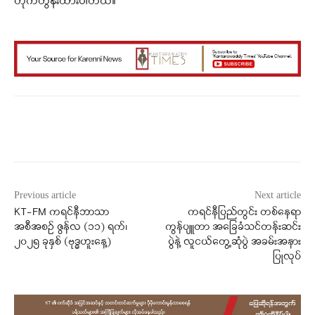
တိုက်တွန်းထားပါတယ်။
Facebook
X
WhatsApp
Previous article
Next article
KT-FM ကရင်နီဘာသာ
ကရင်နီပြည်တွင်း တစ်နေရာ
အစီအစဉ် ဇွန်လ (၁၁) ရက်၊
ကွန်ပျူတာ အခြေခံသင်တန်းဆင်း
၂၀၂၅ ခုနှစ် (ဗုဒ္ဓဟူးနေ့)
ပွဲနဲ့ လူငယ်တွေ့ဆုံပွဲ အခမ်းအနား
ပြုလုပ်