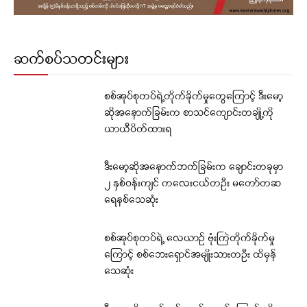
ဆက်စပ်သတင်းများ
စစ်အုပ်စုတပ်ရဲ့တိုက်ခိုက်မှုတွေကြောင့် ဒီးမော့
ဆိုအနောက်ခြမ်းက စာသင်ကျောင်းတချို့ကို
ယာယီပိတ်ထားရ
ဒီးမော့ဆိုအနောက်ဘက်ခြမ်းက ချောင်းတခုမှာ
၂ နှစ်ဝန်းကျင် ကလေးငယ်တဦး မတော်တဆ
ရေနစ်သေဆုံး
စစ်အုပ်စုတပ်ရဲ့ လေယာဉ် ဗုံးကြဲတိုက်ခိုက်မှု
ကြောင့် စစ်ဘေးရှောင်အမျိုးသားတဦး ထိမှန်
သေဆုံး