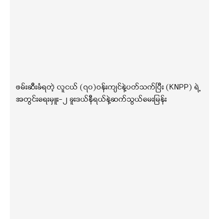
ဖမ်းဆီးခံရတဲ့ လူငယ် (၇၀)ဝန်းကျင်နဲ့ပတ်သက်ပြီး (KNPP) ရဲ့
အတွင်းရေးမှူး-၂ ခူးဒယ်နီရယ်နဲ့ဆက်သွယ်မေးမြန်း