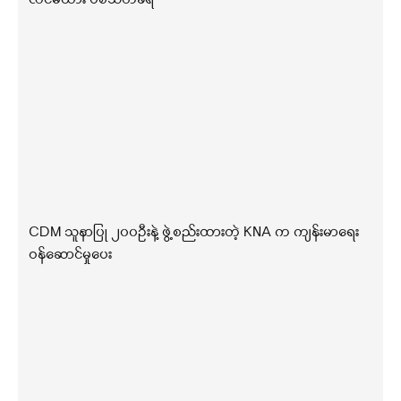
CDM သူနာပြု ၂၀၀ဦးနဲ့ ဖွဲ့စည်းထားတဲ့ KNA က ကျန်းမာရေး
ဝန်ဆောင်မှုပေး