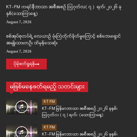
KT-FM ကရင်နီဘာသာ အစီအစဉ် ဩဂုတ်လ( ၇ ) ရက်၊ ၂၀၂၆ ခု
နှစ်(သောကြာနေ့)
August 7, 2026
စစ်အုပ်စုတပ်ရဲ့ လေယာဉ် ဗုံးကြဲတိုက်ခိုက်မှုကြောင့် စစ်ဘေးရှောင်
အမျိုးသားတဦး ထိမှန်သေဆုံး
August 7, 2026
ပိုမိုဖတ်ရှုရန်
မဖြစ်မနေဖတ်ရမည့် သတင်းများ
KT FM
KT-FM မြန်မာဘာသာ အစီအစဉ် ၂၀၂၆ ခုနှစ်၊
ဩဂုတ်လ ( ၇ ) ရက်၊ (သောကြာနေ့)
KT FM
KT-FM မြန်မာဘာသာ အစီအစဉ် ၂၀၂၆ ခုနှစ်၊