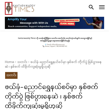
Home
သတင်း
ဖယ်ခုံ-ညောင်ရွှေနယ်စပ်မှာ နှစ်ဖက် တိုက်ပွဲ ဖြစ်ပွားနေ
ဆဲ ၊ နှစ်ဖက် ထိခိုက်ကျဆုံးမှုရှိဟုဆို
သတင်း
ဖယ်ခုံ-ညောင်ရွှေနယ်စပ်မှာ နှစ်ဖက်
တိုက်ပွဲ ဖြစ်ပွားနေဆဲ ၊ နှစ်ဖက်
ထိခိုက်ကျဆုံးမှုရှိဟုဆို