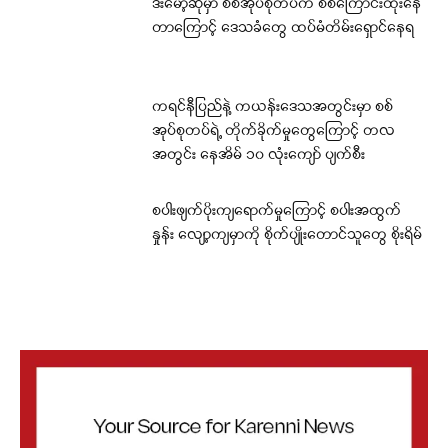
ဒီးမော့ဆိုမှာ စစ်အုပ်စုတပ်က စစ်ကြောင်းထိုးနေ
တာကြောင့် ဒေသခံတွေ ထပ်မံတိမ်းရှောင်နေရ
ကရင်နီပြည်နဲ့ ကယန်းဒေသအတွင်းမှာ စစ်
အုပ်စုတပ်ရဲ့ တိုက်ခိုက်မှုတွေကြောင့် တလ
အတွင်း နေအိမ် ၁၀ လုံးကျော် ပျက်စီး
စပါးဖျက်ပိုးကျရောက်မှုကြောင့် စပါးအထွက်
နှုန်း လျော့ကျမှာကို စိုက်ပျိုးတောင်သူတွေ စိုးရိမ်