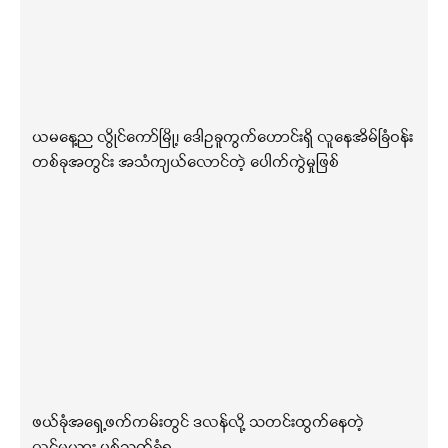
ယမနေ့ည လွိုင်ကော်မြို့၊ ဒေါဥခူကွက်ဟောင်းရှိ လူနေအိမ်ခြံဝန်း
တစ်ခုအတွင်း အသံကျယ်လောင်တဲ့ ပေါက်ကွဲမှုဖြစ်
ဖယ်ခုံအရှေ့ဖက်ကမ်းတွင် ဒလန်လို့ သတင်းထွက်နေတဲ့
လင်မယား ပစ်သတ်ခံရ