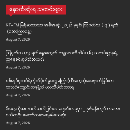
နောက်ဆုံးရ သတင်းများ
KT-FM မြန်မာဘာသာ အစီအစဉ် ၂၀၂၆ ခုနှစ်၊ ဩဂုတ်လ ( ၇ ) ရက်၊
(သောကြာနေ့)
August 7, 2026
ဩဂုတ်လ (၇) ရက်နေ့အတွက် ကန္တာရဝတီတိုင်း (မ်) သတင်းဌာနရဲ့
ညနေခင်းရုပ်သံသတင်း
August 7, 2026
စစ်အုပ်စုတပ်ရဲ့တိုက်ခိုက်မှုတွေကြောင့် ဒီးမော့ဆိုအနောက်ခြမ်းက
စာသင်ကျောင်းတချို့ကို ယာယီပိတ်ထားရ
August 7, 2026
ဒီးမော့ဆိုအနောက်ဘက်ခြမ်းက ချောင်းတခုမှာ ၂ နှစ်ဝန်းကျင် ကလေး
ငယ်တဦး မတော်တဆရေနစ်သေဆုံး
August 7, 2026