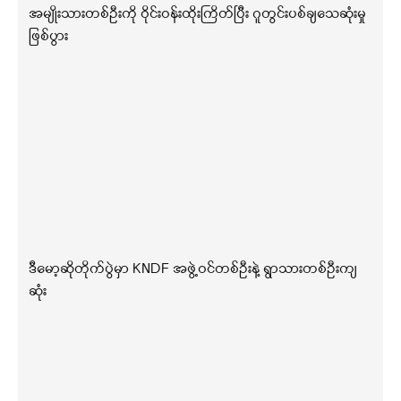
အမျိုးသားတစ်ဦးကို ဝိုင်းဝန်းထိုးကြိတ်ပြီး ဂူတွင်းပစ်ချသေဆုံးမှု
ဖြစ်ပွား
ဒီမော့ဆိုတိုက်ပွဲမှာ KNDF အဖွဲ့ဝင်တစ်ဦးနဲ့ ရွာသားတစ်ဦးကျ
ဆုံး