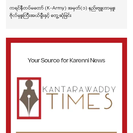
ကရင်နီတပ်မတော် (K-Army) အမှတ်(၁) နည်းဗျူဟာမှူး
ဗိုလ်မှူးကြီးအယ်မွီးနှင့် တွေ့ဆုံခြင်း