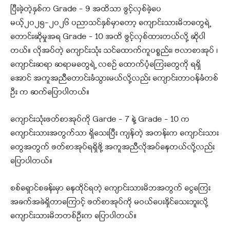
ပြီးခဲ့တဲ့နှစ်က Grade – 9 အထိသာ ဖွင့်လှစ်ခဲ့ပေ
မယ့်၂၀၂၅-၂၀၂၆ ပညာသင်နှစ်မှာတော့ ကျောင်းသားမိဘတွေရဲ့
တောင်းဆိုမှုအရ Grade – 10 အထိ ဖွင့်လှစ်ထားတယ်လို့ ဆိုပါ
တယ်။ လိုအပ်တဲ့ ကျောင်းသုံး သင်ထောက်ကူပစ္စည်း၊ ဗလာစာအုပ် ၊
ကျောင်းဆရာ ဆရာမတွေရဲ့ လစဉ် ထောက်ပံ့ကြေးတွေကို ရရှိ
အောင် အကူအညီတောင်းခံသွားမယ်လို့လည်း ကျောင်းတာဝန်ခံတစ်
ဦး က ဆက်ပြောပါတယ်။
ကျောင်းသုံးဖတ်စာအုပ်ကို Garde – 7 နဲ့ Grade – 10 က
ကျောင်းသားအတွက်သာ ရှိသေးပြီး ကျန်တဲ့ အတန်းက ကျောင်းသား
တွေအတွက် ဖတ်စာအုပ်ရရှိဖို့ အကူအညီလိုအပ်နေတယ်လို့လည်း
ပြောပါတယ်။
စစ်ရှောင်စခန်းမှာ နေထိုင်ရတဲ့ ကျောင်းသားမိဘအတွက် ငွေကြေး
အခက်အခဲရှိတာကြောင့် ဖတ်စာအုပ်ကို မဝယ်ပေးနိုင်သေးဘူးလို့
ကျောင်းသားမိဘတစ်ဦးက ပြောပါတယ်။