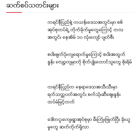
ဆက်စပ်သတင်းများ
ကရင်နီပြည်နဲ့ ကယန်းဒေသအတွင်းမှာ စစ်
အုပ်စုတပ်ရဲ့ တိုက်ခိုက်မှုတွေကြောင့် တလ
အတွင်း နေအိမ် ၁၀ လုံးကျော် ပျက်စီး
စပါးဖျက်ပိုးကျရောက်မှုကြောင့် စပါးအထွက်
နှုန်း လျော့ကျမှာကို စိုက်ပျိုးတောင်သူတွေ စိုးရိမ်
ကရင်နီပြည်က နေရာဒေသအသီးသီးမှာ
ရက်သတ္တပတ်အတွင်း စက်သုံးဆီဈေးနှုန်း
ထပ်မံမြင့်တက်
ဒေါတငူးကျေးရွာအုပ်စုမှာ မီးကြိုးဖြုတ်ပြီး ခိုးယူ
မှုတွေ ဆက်တိုက်ရှိလာ