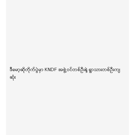
ဒီမော့ဆိုတိုက်ပွဲမှာ KNDF အဖွဲ့ဝင်တစ်ဦးနဲ့ ရွာသားတစ်ဦးကျ
ဆုံး