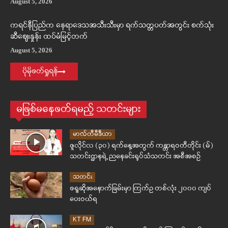
August 5, 2026
ကရင်နီပြည်က နေရာဒေသအသီးသီးမှာ ရက်သတ္တပတ်အတွင်း စက်သုံး
ဆီဈေးနှုန်း ထပ်မံမြင့်တက်
August 5, 2026
ပိုမိုဖတ်ရှုရန်
မဖြစ်မနေဖတ်ရမည့် သတင်းများ
မာလ်တီမီဒီယာ
ဇူလိုင်လ (၃၀) ရက်နေ့အတွက် ကန္တာရဝတီတိုင်း (မ်)
သတင်းဌာနရဲ့ ညနေခင်းရုပ်သံသတင်း အစီအစဉ်
သတင်း
ဖရူဆိုအနောက်ခြမ်းမှာ ကြက်ဥ တစ်လုံး ၂၀၀၀ ကျပ်
ပေးဝယ်ရ
KT FM