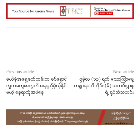
Facebook
X
WhatsApp
Previous article
Next article
ဖယ်ခုံအရှေ့ဖက်ကမ်းက စစ်ရှောင်
ဇွန်လ (၁၃) ရက် သောကြာနေ့
လူထုတွေအတွက် ရေရှည်ခိုလှုံနိုင်
ကန္တာရဝတီတိုင်း (မ်) သတင်းဌာန
မယ့် နေရာလိုအပ်နေ
ရဲ့ ရုပ်သံသတင်း