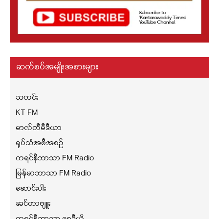
ဆက်စပ်အမျိုးအစားများ
သတင်း
KT FM
မာလ်တီမီဒီယာ
ရုပ်သံအစီအစဉ်
ကရင်နီဘာသာ FM Radio
မြန်မာဘာသာ FM Radio
ဆောင်းပါး
အင်တာဗျူး
ကရင်နီဘာသာ ရေဒီယို