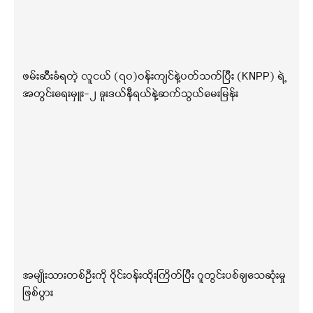
ဖမ်းဆီးခံရတဲ့ လူငယ် (၇၀)ဝန်းကျင်နဲ့ပတ်သက်ပြီး (KNPP) ရဲ့
အတွင်းရေးမှူး-၂ ခူးဒယ်နီရယ်နဲ့ဆက်သွယ်မေးမြန်း
အမျိုးသားတစ်ဦးကို ဝိုင်းဝန်းထိုးကြိတ်ပြီး ဂူတွင်းပစ်ချသေဆုံးမှု
ဖြစ်ပွား