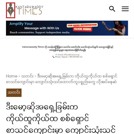
Home
သတင်း
ဒီးမော့ဆိုအရှေ့ခြမ်းက ကိုယ်ထူကိုယ်ထ စစ်ရှောင်
စာသင်ကျောင်းမှာ ကျောင်းသုံးသင်ထောက်ကူပစ္စည်းတွေ လိုအပ်နေဆဲ
သတင်း
ဒီးမော့ဆိုအရှေ့ခြမ်းက
ကိုယ်ထူကိုယ်ထ စစ်ရှောင်
စာသင်ကျောင်းမှာ ကျောင်းသုံးသင်