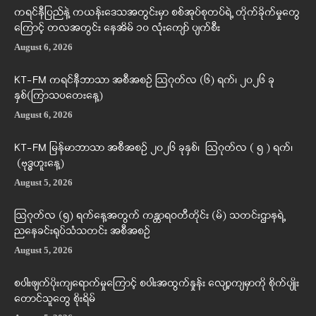
ကရင်နီပြည်နဲ့ ကယန်းဒေသအတွင်းမှာ စစ်အုပ်စုတပ်ရဲ့ တိုက်ခိုက်မှုတွေ
ကြောင့် တလအတွင်း နေအိမ် ၁၀ လုံးကျော် ပျက်စီး
August 6, 2026
KT-FM ကရင်နီဘာသာ အစီအစဉ် ဩဂုတ်လ (၆) ရက်၊ ၂၀၂၆ ခု
နှစ်(ကြာသပတေးနေ့)
August 6, 2026
KT-FM မြန်မာဘာသာ အစီအစဉ် ၂၀၂၆ ခုနှစ်၊ ဩဂုတ်လ ( ၅ ) ရက်၊
(ဗုဒ္ဓဟူးနေ့)
August 5, 2026
ဩဂုတ်လ (၅) ရက်နေ့အတွက် ကန္တာရဝတီတိုင်း (မ်) သတင်းဌာနရဲ့
ညနေခင်းရုပ်သံသတင်း အစီအစဉ်
August 5, 2026
စပါးဖျက်ပိုးကျရောက်မှုကြောင့် စပါးအထွက်နှုန်း လျော့ကျမှာကို စိုက်ပျိုး
တောင်သူတွေ စိုးရိမ်