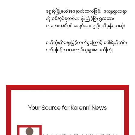
ဖရူဆိုမြို့နယ်အနောက်ဘက်ခြမ်း၊ ကျေးရွာတရွာ
ကို စစ်အုပ်စုတပ်က ဗုံးကြဲခဲ့ပြီး ၅လသား
ကလေးအပါဝင် အရပ်သား ၅ ဦး ထိမှန်သေဆုံး
စက်သုံးဆီဈေးမြင့်တက်မှုကြောင့် စပါးရိတ်သိမ်း
စက်ခမြင့်လာ၊ တောင်သူများအခက်ကြုံ