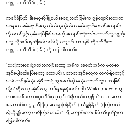
ကန္တာရဝတီတိုင်း ( မ် )
ကရင်နီပြည်၊ ဒီးမော့ဆိုမြို့နယ်အရှေ့ဘက်ခြမ်းက ပွန်ချောင်းဘေးတ
နေရာက စစ်ရှောင်တွေ ကိုယ်ထူကိုယ်ထ စစ်ရှောင်စာသင်ကျောင်း
ကို စတင်ဖွင့်လှစ်နေပြီဖြစ်ပေမယ့် ကျောင်းသုံးသင်ထောက်ကူပစ္စည်း
တွေ လိုအပ်နေဆဲဖြစ်တယ်လို့ ကျောင်းတာဝန်ခံ ကိုရယ်ဦးက
ကန္တာရဝတီတိုင်း ( မ် ) ကို ပြောပါတယ်။
“သင်ကြားရေးနဲ့ပတ်သက်ပြီးတော့ အဓိက အခက်အခဲက ဖတ်စာ
အုပ်ပေါ့နော်။ ပြီးတော့ ဘောပင်၊ ဗလာစာအုပ်တွေက လက်ရှိတော့ရှိ
ပေမဲ့ တစ်နှစ်လုံး အဲ့ဒီဟာနဲ့ သွားမယ်ဆို မလုံလောက်ဘူး။ ဘာဖြစ်
လို့လဲဆိုတော့ အဲ့ဒါတွေ ထပ်ရှာရအုံးမယ်ပေါ့။ White board တွေ
က အသစ်တော့ စုစုပေါင်းမှ ၃ ချပ်ဘဲရှိတယ်။ ကျန်တဲ့ဟာကတော့
အဟောင်းတွေဖျက်ပြီးမှ သေချာပြန်ရိုက် ( သံချွန်ရိုက် ) ကြတယ်
အဲ့လိုမျိုးတော့ လုပ်ကြပါတယ်။” လို့ ကျောင်းတာဝန်ခံ ကိုရယ်ဦးက
ပြောပါတယ်။