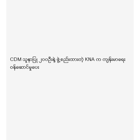
CDM သူနာပြု ၂၀၀ဦးနဲ့ ဖွဲ့စည်းထားတဲ့ KNA က ကျန်းမာရေး
ဝန်ဆောင်မှုပေး