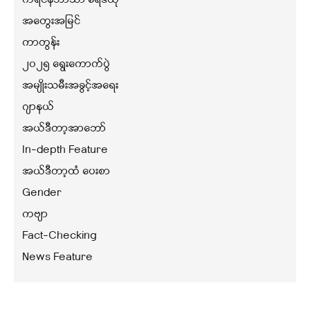
အတွေးအမြင်
ကာတွန်း
၂၀၂၅ ရွေးကောက်ပွဲ
အမျိုးသမီးအခွင့်အရေး
ဂျာနယ်
အယ်ဒီတာ့အာဘော်
In-depth Feature
အယ်ဒီတာ့ထံ ပေးစာ
Gender
ကဗျာ
Fact-Checking
News Feature