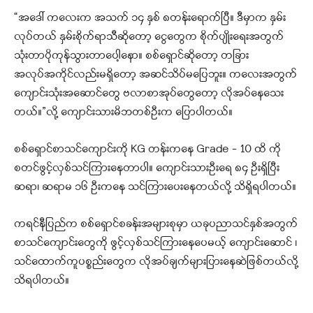
“အဒေါ် ကလေးက အသက် ၁၄ နှစ် ၈တန်းရောက်ပြီ။ ဒီမှာက နှမ်း
လုပ်တယ် နှမ်းစိုက်ရာသီဆိုတော့ ငွေတွေက စိုက်ပျိုးရေးအတွက်
သုံးတာပိုကုန်သွားတာပေါ့နော။ စစ်ရှောင်ဆိုတော့ တခြား
အလုပ်အကိုင်လည်းမရှိတော့ အဆင်သိပ်မပြေဘူး။ ကလေးအတွက်
ကျောင်းသုံးအဆောင်တွေ ဗလာစာအုပ်တွေတော့ လိုအပ်နေသေး
တယ်။”လို့ ကျောင်းသားမိဘတစ်ဦးက ပြောပါတယ်။
စစ်ရှောင်စာသင်ကျောင်းကို KG တန်းကနေ Grade – 10 ထိ ကို
စတင်ဖွင့်လှစ်သင်ကြားနေတာပါ။ ကျောင်းသားဦးရေ ၈၄ ဦးရှိပြီး
ဆရာ၊ ဆရာမ ၁၆ ဦးကနေ သင်ကြားပေးနေတယ်လို့ သိရှိရပါတယ်။
ကရင်နီပြည်က စစ်ရှောင်စခန်းအများစုမှာ ယခုပညာသင်နှစ်အတွက်
စာသင်ကျောင်းတွေကို ဖွင့်လှစ်သင်ကြားနေပေမယ့် ကျောင်းဆောင် ၊
သင်ထောက်ကူပစ္စည်းတွေက လိုအပ်ချက်များပြားနေဆဲဖြစ်တယ်လို့
သိရပါတယ်။