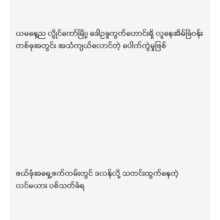
ယမနေ့ည လွိုင်ကော်မြို့၊ ဒေါဥခူကွက်ဟောင်းရှိ လူနေအိမ်ခြံဝန်း
တစ်ခုအတွင်း အသံကျယ်လောင်တဲ့ ပေါက်ကွဲမှုဖြစ်
ဖယ်ခုံအရှေ့ဖက်ကမ်းတွင် ဒလန်လို့ သတင်းထွက်နေတဲ့
လင်မယား ပစ်သတ်ခံရ