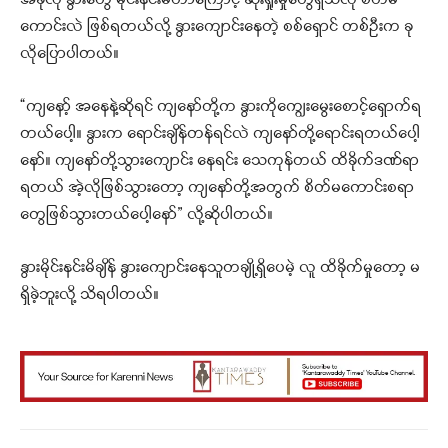
အခုလို နွားတွေ မိုင်းနင်းမိတာကြောင့် ဆုံးရှုံးမှုတွေရှိသလို စိတ်မ
ကောင်းလဲ ဖြစ်ရတယ်လို့ နွားကျောင်းနေတဲ့ စစ်ရှောင် တစ်ဦးက ခု
လိုပြောပါတယ်။
“ကျနော့် အနေနဲ့ဆိုရင် ကျနော်တို့က နွားကိုကျွေးမွေးစောင့်ရှောက်ရ
တယ်ပေါ့။ နွားက ရောင်းချိန်တန်ရင်လဲ ကျနော်တို့ရောင်းရတယ်ပေါ့
နော်။ ကျနော်တို့သွားကျောင်း နေရင်း သေကုန်တယ် ထိခိုက်ဒဏ်ရာ
ရတယ် အဲ့လိုဖြစ်သွားတော့ ကျနော်တို့အတွက် စိတ်မကောင်းစရာ
တွေဖြစ်သွားတယ်ပေါ့နော်” လို့ဆိုပါတယ်။
နွားမိုင်းနင်းမိချိန် နွားကျောင်းနေသူတချို့ရှိပေမဲ့ လူ ထိခိုက်မှုတော့ မ
ရှိခဲ့ဘူးလို့ သိရပါတယ်။