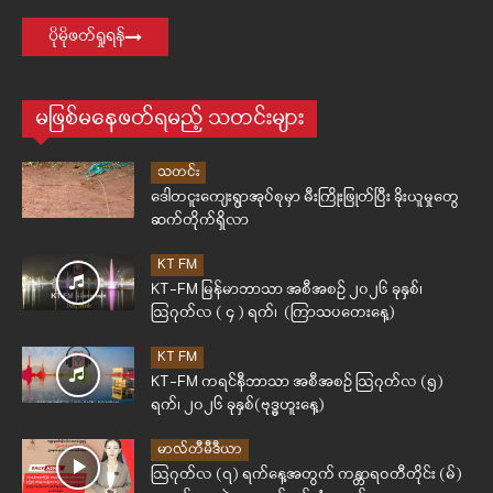
ပိုမိုဖတ်ရှုရန်
မဖြစ်မနေဖတ်ရမည့် သတင်းများ
သတင်း
ဒေါတငူးကျေးရွာအုပ်စုမှာ မီးကြိုးဖြုတ်ပြီး ခိုးယူမှုတွေ
ဆက်တိုက်ရှိလာ
KT FM
KT-FM မြန်မာဘာသာ အစီအစဉ် ၂၀၂၆ ခုနှစ်၊
ဩဂုတ်လ ( ၄ ) ရက်၊ (ကြာသပတေးနေ့)
KT FM
KT-FM ကရင်နီဘာသာ အစီအစဉ် ဩဂုတ်လ (၅)
ရက်၊ ၂၀၂၆ ခုနှစ်(ဗုဒ္ဓဟူးနေ့)
မာလ်တီမီဒီယာ
ဩဂုတ်လ (၇) ရက်နေ့အတွက် ကန္တာရဝတီတိုင်း (မ်)