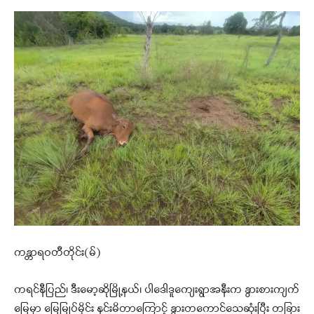
ကန္တာရဝတီတိုင်း(မ်)
ကရင်နီပြည်၊ ဒီးမော့ဆိုမြို့နယ်၊ ပါဒေါဒူကျေးရွာအနီးက နွားစားကျက်
မြေမှာ မြေမြုပ်မိုင်း နင်းမိတာကြောင့် နွားတကောင်သေဆုံးပြီး တခြား