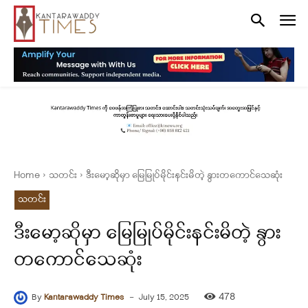
Home
သတင်း
ဒီးမော့ဆိုမှာ မြေမြုပ်မိုင်းနင်းမိတဲ့ နွားတကောင်သေဆုံး
သတင်း
ဒီးမော့ဆိုမှာ မြေမြုပ်မိုင်းနင်းမိတဲ့ နွား
တကောင်သေဆုံး
-
478
By
Kantarawaddy Times
July 15, 2025