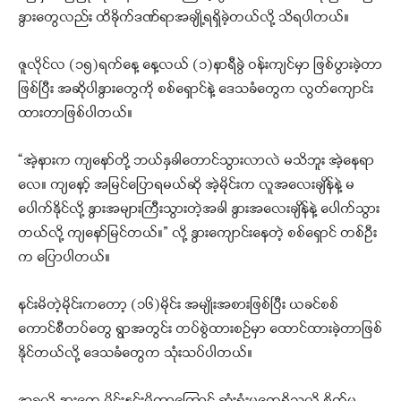
နွားတွေလည်း ထိခိုက်ဒဏ်ရာအချို့ရရှိခဲ့တယ်လို့ သိရပါတယ်။
ဇူလိုင်လ (၁၅)ရက်နေ့ နေ့လယ် (၁)နာရီခွဲ ဝန်းကျင်မှာ ဖြစ်ပွားခဲ့တာ
ဖြစ်ပြီး အဆိုပါနွားတွေကို စစ်ရှောင်နဲ့ ဒေသခံတွေက လွတ်ကျောင်း
ထားတာဖြစ်ပါတယ်။
“အဲ့နားက ကျနော်တို့ ဘယ်နှခါတောင်သွားလာလဲ မသိဘူး အဲ့နေရာ
လေ။ ကျနော့် အမြင်ပြောရမယ်ဆို အဲ့မိုင်းက လူအလေးချိန်နဲ့ မ
ပေါက်နိုင်လို့ နွားအများကြီးသွားတဲ့အခါ နွားအလေးချိန်နဲ့ ပေါက်သွား
တယ်လို့ ကျနော်မြင်တယ်။” လို့ နွားကျောင်းနေတဲ့ စစ်ရှောင် တစ်ဦး
က ပြောပါတယ်။
နင်းမိတဲ့မိုင်းကတော့ (၁၆)မိုင်း အမျိုးအစားဖြစ်ပြီး ယခင်စစ်
ကောင်စီတပ်တွေ ရွာအတွင်း တပ်စွဲထားစဉ်မှာ ထောင်ထားခဲ့တာဖြစ်
နိုင်တယ်လို့ ဒေသခံတွေက သုံးသပ်ပါတယ်။