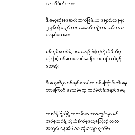
ယာယီပိတ်ထားရ
ဒီးမော့ဆိုအနောက်ဘက်ခြမ်းက ချောင်းတခုမှာ
၂ နှစ်ဝန်းကျင် ကလေးငယ်တဦး မတော်တဆ
ရေနစ်သေဆုံး
စစ်အုပ်စုတပ်ရဲ့ လေယာဉ် ဗုံးကြဲတိုက်ခိုက်မှု
ကြောင့် စစ်ဘေးရှောင်အမျိုးသားတဦး ထိမှန်
သေဆုံး
ဒီးမော့ဆိုမှာ စစ်အုပ်စုတပ်က စစ်ကြောင်းထိုးနေ
တာကြောင့် ဒေသခံတွေ ထပ်မံတိမ်းရှောင်နေရ
ကရင်နီပြည်နဲ့ ကယန်းဒေသအတွင်းမှာ စစ်
အုပ်စုတပ်ရဲ့ တိုက်ခိုက်မှုတွေကြောင့် တလ
အတွင်း နေအိမ် ၁၀ လုံးကျော် ပျက်စီး