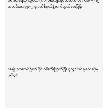
ဖမ်းဆီးခံရတဲ့ လူငယ် (၇၀)ဝန်းကျင်နဲ့ပတ်သက်ပြီး (KNPP) ရဲ့
အတွင်းရေးမှူး-၂ ခူးဒယ်နီရယ်နဲ့ဆက်သွယ်မေးမြန်း
အမျိုးသားတစ်ဦးကို ဝိုင်းဝန်းထိုးကြိတ်ပြီး ဂူတွင်းပစ်ချသေဆုံးမှု
ဖြစ်ပွား