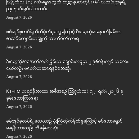
ဩဂုတ်လ (၇) ရက်နေ့အတွက် ကန္တာရဝတီတိုင်း (မ်) သတင်းဌာနရဲ့
ညနေခင်းရုပ်သံသတင်း
August 7, 2026
စစ်အုပ်စုတပ်ရဲ့တိုက်ခိုက်မှုတွေကြောင့် ဒီးမော့ဆိုအနောက်ခြမ်းက
စာသင်ကျောင်းတချို့ကို ယာယီပိတ်ထားရ
August 7, 2026
ဒီးမော့ဆိုအနောက်ဘက်ခြမ်းက ချောင်းတခုမှာ ၂ နှစ်ဝန်းကျင် ကလေး
ငယ်တဦး မတော်တဆရေနစ်သေဆုံး
August 7, 2026
KT-FM ကရင်နီဘာသာ အစီအစဉ် ဩဂုတ်လ( ၇ ) ရက်၊ ၂၀၂၆ ခု
နှစ်(သောကြာနေ့)
August 7, 2026
စစ်အုပ်စုတပ်ရဲ့ လေယာဉ် ဗုံးကြဲတိုက်ခိုက်မှုကြောင့် စစ်ဘေးရှောင်
အမျိုးသားတဦး ထိမှန်သေဆုံး
August 7, 2026