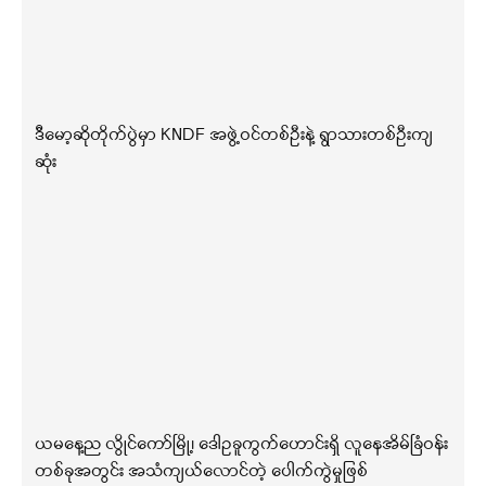
ဒီမော့ဆိုတိုက်ပွဲမှာ KNDF အဖွဲ့ဝင်တစ်ဦးနဲ့ ရွာသားတစ်ဦးကျ
ဆုံး
ယမနေ့ည လွိုင်ကော်မြို့၊ ဒေါဥခူကွက်ဟောင်းရှိ လူနေအိမ်ခြံဝန်း
တစ်ခုအတွင်း အသံကျယ်လောင်တဲ့ ပေါက်ကွဲမှုဖြစ်