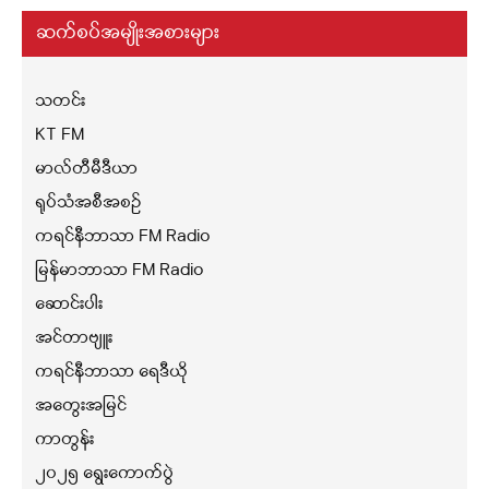
ဆက်စပ်အမျိုးအစားများ
သတင်း
KT FM
မာလ်တီမီဒီယာ
ရုပ်သံအစီအစဉ်
ကရင်နီဘာသာ FM Radio
မြန်မာဘာသာ FM Radio
ဆောင်းပါး
အင်တာဗျူး
ကရင်နီဘာသာ ရေဒီယို
အတွေးအမြင်
ကာတွန်း
၂၀၂၅ ရွေးကောက်ပွဲ