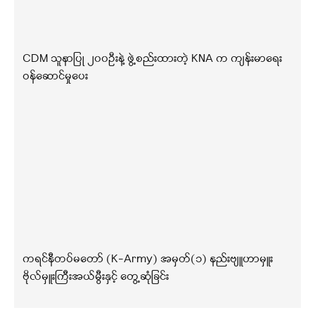
CDM သူနာပြု ၂၀၀ဦးနဲ့ ဖွဲ့စည်းထားတဲ့ KNA က ကျန်းမာရေး
ဝန်ဆောင်မှုပေး
ကရင်နီတပ်မတော် (K-Army) အမှတ်(၁) နည်းဗျူဟာမှူး
ဗိုလ်မှူးကြီးအယ်မွီးနှင့် တွေ့ဆုံခြင်း