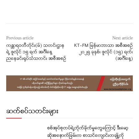
Facebook
X
WhatsApp
Previous article
Next article
ကန္တာရဝတီတိုင်း(မ်) သတင်းဌာန
KT-FM မြန်မာဘာသာ အစီအစဉ်
ရဲ့ ဇူလိုင် ၁၅ ရက် အင်္ဂါနေ့
၂၀၂၅ ခုနှစ်၊ ဇူလိုင် (၁၅) ရက်၊
ညနေခင်းရုပ်သံသတင်း အစီအစဉ်
(အင်္ဂါနေ့)
ဆက်စပ်သတင်းများ
စစ်အုပ်စုတပ်ရဲ့တိုက်ခိုက်မှုတွေကြောင့် ဒီးမော့
ဆိုအနောက်ခြမ်းက စာသင်ကျောင်းတချို့ကို