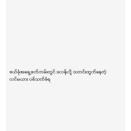
ဖယ်ခုံအရှေ့ဖက်ကမ်းတွင် ဒလန်လို့ သတင်းထွက်နေတဲ့
လင်မယား ပစ်သတ်ခံရ