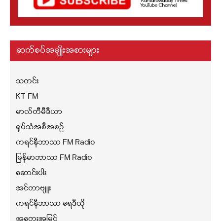
ဆက်စပ်အမျိုးအစားများ
သတင်း
KT FM
မာလ်တီမီဒီယာ
ရုပ်သံအစီအစဉ်
ကရင်နီဘာသာ FM Radio
မြန်မာဘာသာ FM Radio
ဆောင်းပါး
အင်တာဗျူး
ကရင်နီဘာသာ ရေဒီယို
အတွေးအမြင်