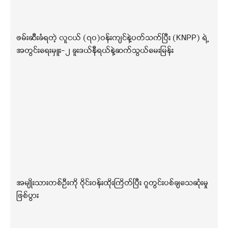
ဖမ်းဆီးခံရတဲ့ လူငယ် (၇၀)ဝန်းကျင်နဲ့ပတ်သက်ပြီး (KNPP) ရဲ့
အတွင်းရေးမှူး-၂ ခူးဒယ်နီရယ်နဲ့ဆက်သွယ်မေးမြန်း
အမျိုးသားတစ်ဦးကို ဝိုင်းဝန်းထိုးကြိတ်ပြီး ဂူတွင်းပစ်ချသေဆုံးမှု
ဖြစ်ပွား