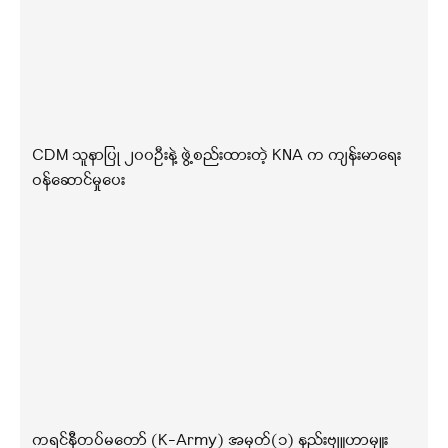
CDM သူနာပြု ၂၀၀ဦးနဲ့ ဖွဲ့စည်းထားတဲ့ KNA က ကျန်းမာရေး
ဝန်ဆောင်မှုပေး
ကရင်နီတပ်မတော် (K-Army) အမှတ်(၁) နည်းဗျူဟာမှူး