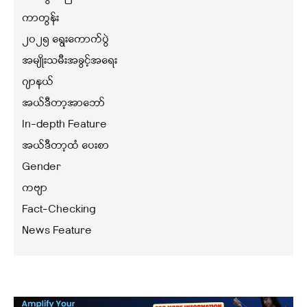
ကာတွန်း
၂၀၂၅ ရွေးကောက်ပွဲ
အမျိုးသမီးအခွင့်အရေး
ဂျာနယ်
အယ်ဒီတာ့အာဘော်
In-depth Feature
အယ်ဒီတာ့ထံ ပေးစာ
Gender
ကဗျာ
Fact-Checking
News Feature