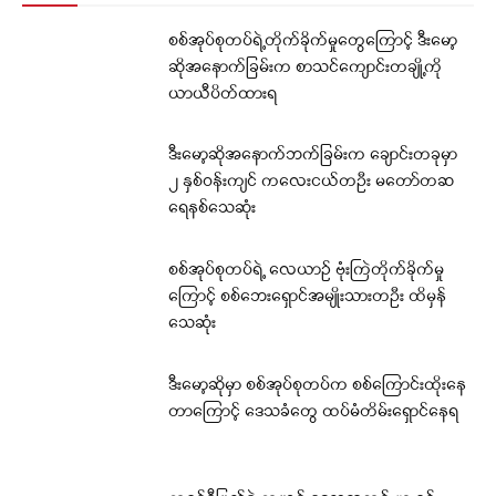
စစ်အုပ်စုတပ်ရဲ့တိုက်ခိုက်မှုတွေကြောင့် ဒီးမော့
ဆိုအနောက်ခြမ်းက စာသင်ကျောင်းတချို့ကို
ယာယီပိတ်ထားရ
ဒီးမော့ဆိုအနောက်ဘက်ခြမ်းက ချောင်းတခုမှာ
၂ နှစ်ဝန်းကျင် ကလေးငယ်တဦး မတော်တဆ
ရေနစ်သေဆုံး
စစ်အုပ်စုတပ်ရဲ့ လေယာဉ် ဗုံးကြဲတိုက်ခိုက်မှု
ကြောင့် စစ်ဘေးရှောင်အမျိုးသားတဦး ထိမှန်
သေဆုံး
ဒီးမော့ဆိုမှာ စစ်အုပ်စုတပ်က စစ်ကြောင်းထိုးနေ
တာကြောင့် ဒေသခံတွေ ထပ်မံတိမ်းရှောင်နေရ