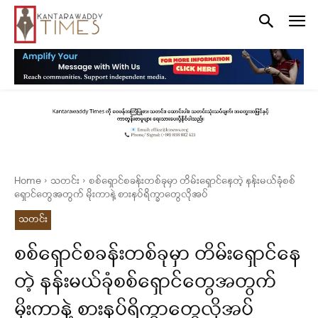
Home
သတင်း
စစ်ရှောင်စခန်းတစ်ခုမှာ တိမ်းရှောင်နေတဲ့ နန်းမယ်ခုံစစ်
ရှောင်တွေအတွက် မိုးကာနဲ့ စားနပ်ရိက္ခာတွေလိုအပ်
သတင်း
စစ်ရှောင်စခန်းတစ်ခုမှာ တိမ်းရှောင်နေ
တဲ့ နန်းမယ်ခုံစစ်ရှောင်တွေအတွက်
မိုးကာနဲ့ စားနပ်ရိက္ခာတွေလိုအပ်