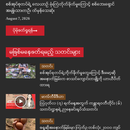
စစ်အုပ်စုတပ်ရဲ့ လေယာဉ် ဗုံးကြဲတိုက်ခိုက်မှုကြောင့် စစ်ဘေးရှောင်
အမျိုးသားတဦး ထိမှန်သေဆုံး
August 7, 2026
ပိုမိုဖတ်ရှုရန်
မဖြစ်မနေဖတ်ရမည့် သတင်းများ
သတင်း
စစ်အုပ်စုတပ်ရဲ့တိုက်ခိုက်မှုတွေကြောင့် ဒီးမော့ဆို
အနောက်ခြမ်းက စာသင်ကျောင်းတချို့ကို ယာယီပိတ်
ထားရ
မာလ်တီမီဒီယာ
ဩဂုတ်လ (၇) ရက်နေ့အတွက် ကန္တာရဝတီတိုင်း (မ်)
သတင်းဌာနရဲ့ ညနေခင်းရုပ်သံသတင်း
သတင်း
ဖရူဆိုအနောက်ခြမ်းမှာ ကြက်ဥ တစ်လုံး ၂၀၀၀ ကျပ်