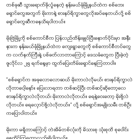
တစ်ခုဆီ သွားရောက်ခိုလှုံနေတဲ့ နန်းမယ်ခုံမြို့နယ်ထဲက စစ်ဘေး
ရှောင်တွေအတွက် မိုးကာနဲ့ စားနပ်ရိက္ခာတွေလိုအပ်နေတယ်လို့ စစ်
ရှောင်တွေဆီကနေသိရပါတယ်။
မိုးဗြဲမြို့ကို စစ်ကောင်စီက ပြန်လည်ထိန်းချုပ်ပြီးနောက်ပိုင်းမှာ အနီး
နားက နန်းမယ်ခုံမြို့နယ်ထဲက ကျေးရွာတွေကို စစ်ကောင်စီတပ်တွေ
က လက်နက်ကြီးနဲ့ ပစ်ခတ်လာတာကြောင့် ဒေသခံတွေက ပြီးခဲ့တဲ့
ဇူလိုင်လ ၂၅ ရက်နေ့မှာ ထွက်ပြေးတိမ်းရှောင်နေကြတာပါ။
“စစ်ရှောင်က အခုလောလောဆယ် မိုးကာလဲလိုမယ်၊ စားနပ်ရိက္ခာလဲ
လိုတာပေါ့နော်။ ပြေးလာရတာ တစ်ဆင့်ပြီး တစ်ဆင့်ဆိုတော့လေ
စားနပ်ရိက္ခာလဲလိုတယ်၊ မိုးကာလဲလိုတယ်။ ရေနဲ့ဝေးတော့ မိုးဖို့လဲ
လိုတယ်။ ရေလှောင်ဖို့လဲလိုတယ်။” လို့ စစ်ရှောင်အမျိုးသမီး တစ်ဦး
ကပြောပါတယ်။
မိုးကာ မရှိတာကြောင့် တဲအိမ်တစ်လုံးကို မိသားစု သုံးစုထိ စုပေါင်း
နေထိုင်ကြရတာလည်းရှိပါတယ်။