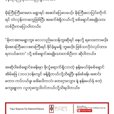
မိုးကြီးကြီးမားမား မရွာရင် အဆင်ပြေပေမယ့်၊ မိုးကြီးလေပြင်းတိုက်
ရင် တဲလှန်တာတွေဖြစ်ပြီး အခက်ခဲရှိတယ်လို့ စစ်ရှောင်အမျိုးသား
တစ်ဦးကပြောပါတယ်။
“မိုးတအားမရွာဘူး၊ လေလည်းမသန်ဘူးဆိုရင် နေလို့ ရသေးတာပေါ့။
မိုးအားကြီးလေအားကြီးရင် ခိုင်ခံ့မှုမရှိ ဘူးပေါ့။ ဖြစ်သလိုပဲလုပ်ထား
ရတယ်ကော” လို့ စစ်ရှောင်အမျိုးသားတစ်ဦးက ဆိုပါတယ်။
အဆိုပါစစ်ရှောင်စခန်းမှာ ခိုလှုံရောက်ရှိလာတဲ့ နန်းမယ်ခုံစစ်ရှောင်
အိမ်ခြေ (၁၀၀)ဝန်းကျင် ခန့်ရှိတယ်လို့သိရပြီး နမ်းစံခန်း ၊ဖောင်း
တော၊ ကပ်ပယ်ခူ၊ ဒေါပေါကလဲ၊ ထေးငှားလျား နဲ့ နန်းမယ်ခုံ စတဲ့
ကျေးရွာက လူထုတွေပါဝင်တယ်လို့သိရပါတယ်။