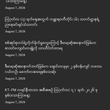
(သောကြာနေ့)
August 7, 2026
ဩဂုတ်လ (၇) ရက်နေ့အတွက် ကန္တာရဝတီတိုင်း (မ်) သတင်းဌာနရဲ့
ညနေခင်းရုပ်သံသတင်း
August 7, 2026
စစ်အုပ်စုတပ်ရဲ့တိုက်ခိုက်မှုတွေကြောင့် ဒီးမော့ဆိုအနောက်ခြမ်းက
စာသင်ကျောင်းတချို့ကို ယာယီပိတ်ထားရ
August 7, 2026
ဒီးမော့ဆိုအနောက်ဘက်ခြမ်းက ချောင်းတခုမှာ ၂ နှစ်ဝန်းကျင် ကလေး
ငယ်တဦး မတော်တဆရေနစ်သေဆုံး
August 7, 2026
KT-FM ကရင်နီဘာသာ အစီအစဉ် ဩဂုတ်လ( ၇ ) ရက်၊ ၂၀၂၆ ခု
နှစ်(သောကြာနေ့)
August 7, 2026