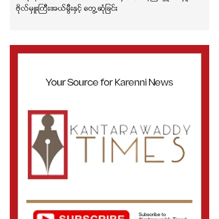
ဗိုလ်မှူးကြီးအယ်မွီးနှင့် တွေ့ဆုံခြင်း