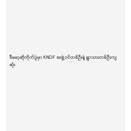
ဒီမော့ဆိုတိုက်ပွဲမှာ KNDF အဖွဲ့ဝင်တစ်ဦးနဲ့ ရွာသားတစ်ဦးကျ
ဆုံး