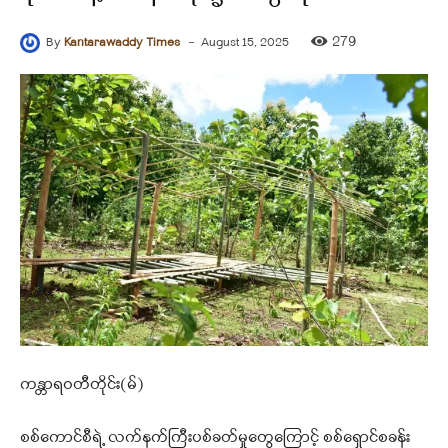
-
279
By
Kantarawaddy Times
August 15, 2025
ကန္တာရဝတီတိုင်း(မ်)
စစ်ကောင်စီရဲ့ လက်နက်ကြီးပစ်ခတ်မှုတွေကြောင့် စစ်ရှောင်စခန်း