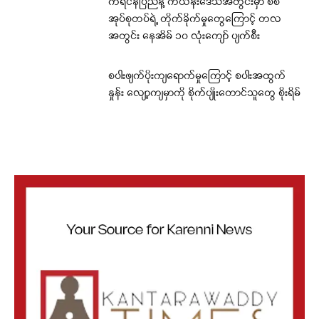
ကရင်နီပြည်နဲ့ ကယန်းဒေသအတွင်းမှာ စစ်
အုပ်စုတပ်ရဲ့ တိုက်ခိုက်မှုတွေကြောင့် တလ
အတွင်း နေအိမ် ၁၀ လုံးကျော် ပျက်စီး
စပါးဖျက်ပိုးကျရောက်မှုကြောင့် စပါးအထွက်
နှုန်း လျော့ကျမှာကို စိုက်ပျိုးတောင်သူတွေ စိုးရိမ်