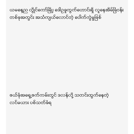
ယမနေ့ည လွိုင်ကော်မြို့၊ ဒေါဥခူကွက်ဟောင်းရှိ လူနေအိမ်ခြံဝန်း
တစ်ခုအတွင်း အသံကျယ်လောင်တဲ့ ပေါက်ကွဲမှုဖြစ်
ဖယ်ခုံအရှေ့ဖက်ကမ်းတွင် ဒလန်လို့ သတင်းထွက်နေတဲ့
လင်မယား ပစ်သတ်ခံရ