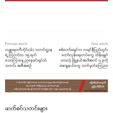
Facebook
X
WhatsApp
Previous article
Next article
ကန္တာရဝတီတိုင်း(မ်) သတင်းဌာန
စစ်ကော်မရှင်က ကရင်နီပြည်တွင်း
ရဲ့ ဩဂုတ်လ ၁၅ ရက်
တော်လှန်ရေးတပ်တွေ ထိန်းချုပ်
သောကြာနေ့ ညနေခင်းရုပ်သံ
ထားတဲ့ မြို့နယ်အပါအဝင် ၇ ခုကို
သတင်း အစီအစဉ်
မဲဆန္ဒနယ်တွေ သတ်မှတ်ကြေညာ
ဆက်စပ်သတင်းများ