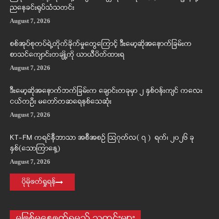
ညနေခင်းရုပ်သံသတင်း
August 7, 2026
စစ်အုပ်စုတပ်ရဲ့တိုက်ခိုက်မှုတွေကြောင့် ဒီးမော့ဆိုအနောက်ခြမ်းက
စာသင်ကျောင်းတချို့ကို ယာယီပိတ်ထားရ
August 7, 2026
ဒီးမော့ဆိုအနောက်ဘက်ခြမ်းက ချောင်းတခုမှာ ၂ နှစ်ဝန်းကျင် ကလေး
ငယ်တဦး မတော်တဆရေနစ်သေဆုံး
August 7, 2026
KT-FM ကရင်နီဘာသာ အစီအစဉ် ဩဂုတ်လ( ၇ ) ရက်၊ ၂၀၂၆ ခု
နှစ်(သောကြာနေ့)
August 7, 2026
ပိုမိုဖတ်ရှုရန်
မဖြစ်မနေဖတ်ရမည့် သတင်းများ