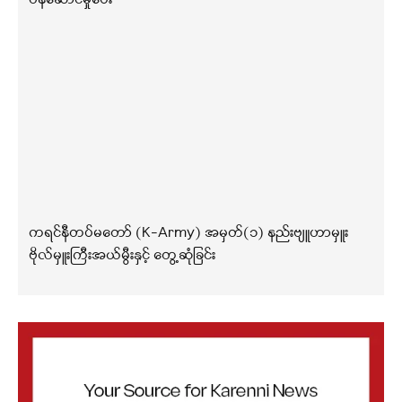
ကရင်နီတပ်မတော် (K-Army) အမှတ်(၁) နည်းဗျူဟာမှူး
ဗိုလ်မှူးကြီးအယ်မွီးနှင့် တွေ့ဆုံခြင်း