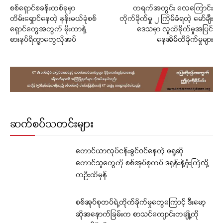
စစ်ရှောင်စခန်းတစ်ခုမှာ
တရက်အတွင်း လေကြောင်း
တိမ်းရှောင်နေတဲ့ နန်းမယ်ခုံစစ်
တိုက်ခိုက်မှု ၂ ကြိမ်ခံရတဲ့ မော်ချီး
ရှောင်တွေအတွက် မိုးကာနဲ့
ဒေသမှာ လူထိခိုက်မှုအပြင်
စားနပ်ရိက္ခာတွေလိုအပ်
နေအိမ်ထိခိုက်မှုများ
ဆက်စပ်သတင်းများ
တောင်ယာလုပ်ငန်းခွင်ဝင်နေတဲ့ ဖရူဆို
တောင်သူတွေကို စစ်အုပ်စုတပ် ဒရုန်းနဲ့ဗုံးကြဲလို့
တဦးထိမှန်
စစ်အုပ်စုတပ်ရဲ့တိုက်ခိုက်မှုတွေကြောင့် ဒီးမော့
ဆိုအနောက်ခြမ်းက စာသင်ကျောင်းတချို့ကို