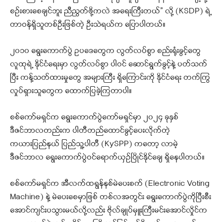
စဥ်းစားစေချင်ဘူး ညီညွတ်ဖို့ကလဲ အရေးကြီးတယ်” လို့ (KSDP) ရဲ့
တာဝန်ရှိသူတစ်ဦးဖြစ်တဲ့ ဦးသဲရယ်က ပြောပါတယ်။
၂၀၁၀ ရွေးကောက်ပွဲ ဥပဒေတွေက လွတ်လပ်စွာ စည်းရုံးခွင့်တွေ
လူထုရဲ့ နိုင်ငံရေးမှာ လွတ်လပ်စွာ ပါဝင် ဆောင်ရွက်ခွင့်နဲ့ ပတ်သက်
ပြီး ကန့်သတ်ထားမှုတွေ အများကြီး ရှိကြောင်းကို နိုင်ငံရေး တက်ကြွ
လှုပ်ရှားသူတွေက ထောက်ပြခဲ့ကြတာပါ။
စစ်ကော်မရှင်က ရွေးကောက်ပွဲ‌ကော်မရှင်မှာ ၂၀၂၄ ခုနှစ်
ဒီဇင်ဘာလတည်းက ပါတီတည်ထောင်ခွင့်ပေးလိုက်တဲ့
ကယားပြည်နယ် ပြည်သူ့ပါတီ (KySPP) ကတော့ လာမဲ့
ဒီဇင်ဘာလ ရွေးကောက်ပွဲဝင်ရောက်ယှဥ်ပြိုင်နိုင်ချေ ရှိနေပါတယ်။
စစ်ကော်မရှင်က အီလက်ထရွန်နစ်မဲပေးစက် (Electronic Voting
Machine) နဲ့ မဲပေးစေမှာဖြစ် တစ်လအတွင်း ရွေးကောက်ပွဲကိုပြီးစီး
အောင်ကျင်းပသွားမယ်လို့လည်း ဗိုလ်ချုပ်မှူးကြီးမင်းအောင်လှိုင်က