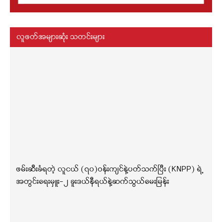
လူဖတ်အများဆုံး သတင်းများ
ဖမ်းဆီးခံရတဲ့ လူငယ် (၇၀)ဝန်းကျင်နဲ့ပတ်သက်ပြီး (KNPP) ရဲ့
အတွင်းရေးမှူး-၂ ခူးဒယ်နီရယ်နဲ့ဆက်သွယ်မေးမြန်း