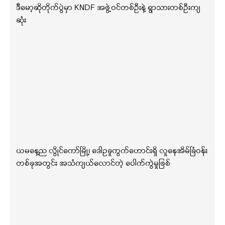
ဒီမော့ဆိုတိုက်ပွဲမှာ KNDF အဖွဲ့ဝင်တစ်ဦးနဲ့ ရွာသားတစ်ဦးကျ
ဆုံး
ယမနေ့ည လွိုင်ကော်မြို့၊ ဒေါဥခူကွက်ဟောင်းရှိ လူနေအိမ်ခြံဝန်း
တစ်ခုအတွင်း အသံကျယ်လောင်တဲ့ ပေါက်ကွဲမှုဖြစ်