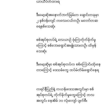
ယာယီပိတ်ထားရ
ဒီးမော့ဆိုအနောက်ဘက်ခြမ်းက ချောင်းတခုမှာ
၂ နှစ်ဝန်းကျင် ကလေးငယ်တဦး မတော်တဆ
ရေနစ်သေဆုံး
စစ်အုပ်စုတပ်ရဲ့ လေယာဉ် ဗုံးကြဲတိုက်ခိုက်မှု
ကြောင့် စစ်ဘေးရှောင်အမျိုးသားတဦး ထိမှန်
သေဆုံး
ဒီးမော့ဆိုမှာ စစ်အုပ်စုတပ်က စစ်ကြောင်းထိုးနေ
တာကြောင့် ဒေသခံတွေ ထပ်မံတိမ်းရှောင်နေရ
ကရင်နီပြည်နဲ့ ကယန်းဒေသအတွင်းမှာ စစ်
အုပ်စုတပ်ရဲ့ တိုက်ခိုက်မှုတွေကြောင့် တလ
အတွင်း နေအိမ် ၁၀ လုံးကျော် ပျက်စီး