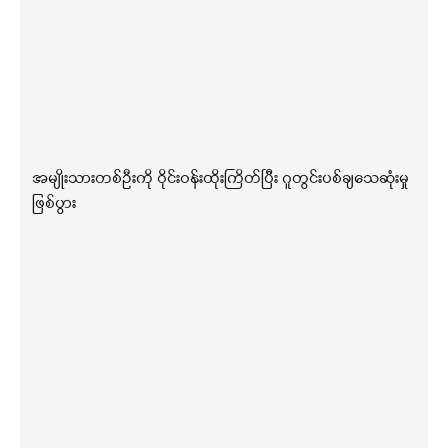
အမျိုးသားတစ်ဦးကို ဝိုင်းဝန်းထိုးကြိတ်ပြီး ဂူတွင်းပစ်ချသေဆုံးမှု
ဖြစ်ပွား