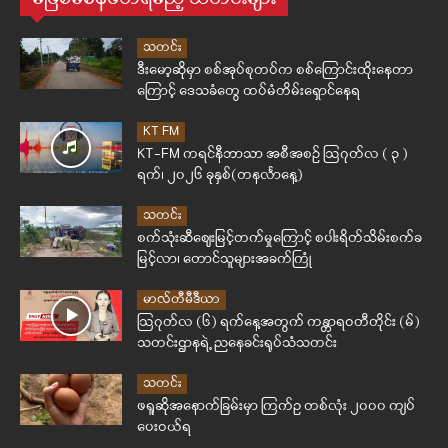
သတင်း
ဒီးမော့ဆိုမှာ စစ်အုပ်စုတပ်က စစ်ကြောင်းထိုးနေတာ
ကြောင့် ဒေသခံတွေ ထပ်မံတိမ်းရှောင်နေရ
KT FM
KT-FM ကရင်နီဘာသာ အစီအစဉ် ဩဂုတ်လ ( ၃ )
ရက်၊ ၂၀၂၆ ခုနှစ်(တနင်္လာနေ့)
သတင်း
စက်သုံးဆီဈေးမြင့်တက်မှုကြောင့် စပါးရိတ်သိမ်းစက်ခ
မြင့်လာ၊ တောင်သူများအခက်ကြုံ
မာလ်တီမီဒီယာ
ဩဂုတ်လ (၆) ရက်နေ့အတွက် ကန္တာရဝတီတိုင်း (မ်)
သတင်းဌာနရဲ့ ညနေခင်းရုပ်သံသတင်း
သတင်း
ဖရူဆိုအနောက်ခြမ်းမှာ ကြက်ဥ တစ်လုံး ၂၀၀၀ ကျပ်
ပေးဝယ်ရ