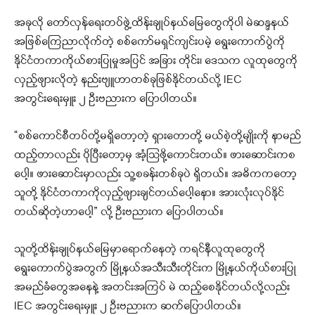
အခုလို တော်လှန်ရေးတပ်ဖွဲ့ထိန်းချုပ်နယ်မြေတွေကိုပါ မဲဆန္ဒနယ်
အဖြစ်ကြေညာလိုက်တဲ့ စစ်ကော်မရှင်ကျင်းပမဲ့ ရွေးကောက်ပွဲကို
နိုင်ငံတကာကိုယ်စားပြုမှုအပြင် အခြား တိုင်း၊ ဒေသက လူထုတွေကို
လှည့်ဖျားလိုတဲ့ နည်းဗျူဟာတစ်ခုဖြစ်နိုင်တယ်လို့ IEC
အတွင်းရေးမှူး ၂ ဦးဗညားက ပြောပါတယ်။
“စစ်ကောင်စီတပ်တို့မရှိတော့တဲ့ ရှားတောတို့ မယ်စဲ့တို့မျိုးကို နာမည်
ထည့်တာလည်း ပိုပြီးတော့မှ အံ့သြဖို့ကောင်းတယ်။ ဖားဆောင်းကစ
ပေါ့။ ဖားဆောင်းမှာလည်း သူ့စခန်းတစ်ခုပဲ ရှိတယ်။ အဓိကကတော့
သူတို့ နိုင်ငံတကာကိုလှည့်ဖျားချင်တယ်ပေါ့နော။ အားလုံးလုပ်နိုင်
တယ်ဆိုတဲ့ဟာပေါ့” လို့ ဦးဗညားက ပြောပါတယ်။
သူတို့ထိန်းချုပ်နယ်မြေမှာရောက်နေတဲ့ ကရင်နီလူထုတွေကို
ရွေးကောက်ပွဲအတွက် မြို့နယ်အသီးသီးတိုင်းက ‌မြို့နယ်ကိုယ်စားပြု
အမည်ခံတွေအနေနဲ့ အတင်းအကြပ် မဲ ထည့်စေနိုင်တယ်လို့လည်း
IEC အတွင်းရေးမှူး ၂ ဦးဗညားက ဆက်ပြောပါတယ်။