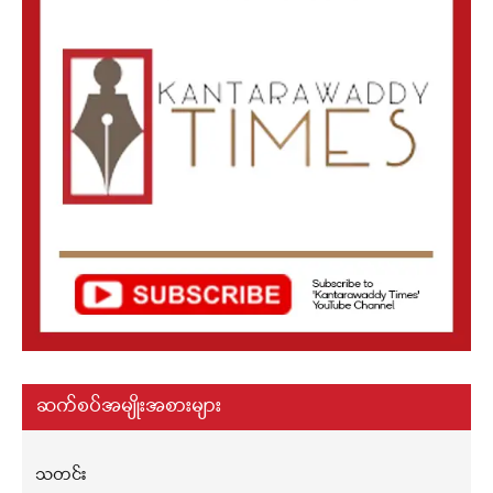
ဆက်စပ်အမျိုးအစားများ
သတင်း