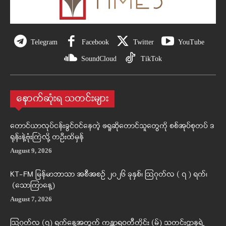
Telegram
Facebook
Twitter
YouTube
SoundCloud
TikTok
နောက်ဆုံးရ သတင်းများ
တောင်ယာလုပ်ငန်းခွင်ဝင်နေတဲ့ ဖရူဆိုတောင်သူတွေကို စစ်အုပ်စုတပ် ဒ
ရုန်းနဲ့ဗုံးကြဲလို့ တဦးထိမှန်
August 9, 2026
KT-FM မြန်မာဘာသာ အစီအစဉ် ၂၀၂၆ ခုနှစ်၊ ဩဂုတ်လ ( ၇ ) ရက်၊
(သောကြာနေ့)
August 7, 2026
ဩဂုတ်လ (၇) ရက်နေ့အတွက် ကန္တာရဝတီတိုင်း (မ်) သတင်းဌာနရဲ့