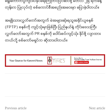
ရွေးကောက်ပွဲကျင်းပနိုင်ရေးကြိုတင်ပြင်ဆင်ဖို့ မတ်လ ၂၅ ရက်နေ့
တုန်းက ပြုလုပ်တဲ့ စစ်ကောင်စီအစည်းအဝေးမှာ ပြောခဲ့ပါတယ်။
အမျိုးသားလွှတ်တော်အတွက် မဲအများဆုံးရသူအနိုင်ယူစနစ်
(FPTP) စနစ်ကို ကျင့်သုံးမှာဖြစ်ပြီး ပြည်နယ်နဲ့ တိုင်းဒေသကြီး
လွှတ်တော်အတွက် PR စနစ်ကို ပေါင်းစပ်ကျင့်သုံး နိုင်ဖို့ လျာထား
တယ်လို့ စစ်ကော်မရှင်က ဆိုထားပါတယ်။
Facebook
X
WhatsApp
Previous article
Next article