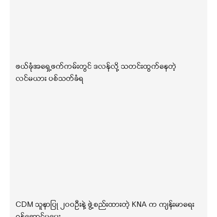
ဖယ်ခုံအရှေ့ဖက်ကမ်းတွင် ဒလန်လို့ သတင်းထွက်နေတဲ့
လင်မယား ပစ်သတ်ခံရ
CDM သူနာပြု ၂၀၀ဦးနဲ့ ဖွဲ့စည်းထားတဲ့ KNA က ကျန်းမာရေး
ဝန်ဆောင်မှုပေး