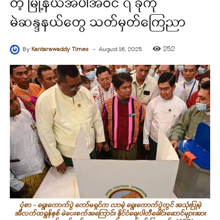
တဲ့ မြို့နယ်အပါအဝင် ၇ ခုကို
မဲဆန္ဒနယ်တွေ သတ်မှတ်ကြေညာ
-
252
By
Kantarawaddy Times
August 16, 2025
ပုံစာ - ရွေးကောက်ပွဲ ကော်မရှင်က လာမဲ့ ရွေးကောက်ပွဲတွင် အသုံးပြုမဲ့
အီလက်ထရွန်နစ် မဲပေးစက်အကြောင်း နိုင်ငံရေးပါတီခေါင်းဆောင်များအား