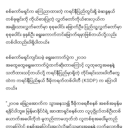
စစ်ကော်မရှင်က ကြေညာထားတဲ့ ကရင်နီပြည်တွင်းရှိ မဲဆန္ဒနယ်
တစ်ခုချင်းကို ကိုယ်စားပြုတဲ့ လွှတ်တော်ကိုယ်စားလှယ်က
အမျိုးသားလွှတ်တော်မှာ စုစုပေါင်း ခြောက်ဦး၊ ပြည်သူ့လွှတ်တော်မှာ
စုစုပေါင်း ခုနှစ်ဦး ရွေးကောက်တင်မြောက်ရမှာဖြစ်တယ်လို့လည်း
တစ်ပါတည်းပါရှိပါတယ်။
စစ်‌ကော်မရှင်ကျင်းပမဲ့ ရွေးကောက်ပွဲက ၂၀၁၀
အထွေထွေရွေးကောက်ပွဲထက်ဆိုးတာကြောင့် လူထုတွေအနေနဲ့
သတိထားသင့်တယ်လို့ ကရင်နီပြည်မှာရှိတဲ့ တိုင်းရင်းသားပါတီတွေ
ထဲက ကရင်နီပြည်နယ် ဒီမိုကရက်တစ်ပါတီ (KSDP) က ပြောပါ
တယ်။
“၂၀၀၈ ခြေဥအောက်က သွားနေသ၍ ဒီမိုကရေစီစနစ် အစစ်အမှန်မ
ရနိုင်ပါဘူး။ မြန်မာနိုင်ငံရဲ့ အာဏာရှင်စနစ်ဟာ လူပုဂ္ဂိုလ်တစ်ဦးတစ်
ယောက်အပေါ်ကိုဘဲ မူတည်တာမဟုတ်ဘဲ လူတစ်စုအပေါ်မူတည်
တာကြောင့် စနစ်အပြောင်းအလဲလိုချင်သူများအနေနဲ လက်လျော့ဖို့မ