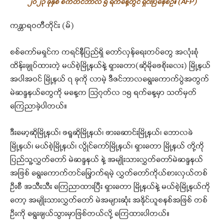
၂၀၂၃ ခုနှစ် စက်တင်ဘာလ ၅ ရက်နေ့တွင် ရှင်းပြနေစဉ်။ (AFP)
ကန္တာရဝတီတိုင်း (မ်)
စစ်ကော်မရှင်က ကရင်နီပြည်ရှိ တော်လှန်ရေးတပ်တွေ အလုံးစုံ
ထိန်းချုပ်ထားတဲ့ မယ်စဲ့မြို့နယ်နဲ့ ရှားတော(ဆိုမိုဖေစိုးလေး) မြို့နယ်
အပါအဝင် မြို့နယ် ၇ ခုကို လာမဲ့ ဒီဇင်ဘာလရွေးကောက်ပွဲအတွက်
မဲဆန္ဒနယ်တွေကို မနေ့က သြဂုတ်လ ၁၅ ရက်နေ့မှာ သတ်မှတ်
ကြေညာခဲ့ပါတယ်။
ဒီးမော့ဆိုမြို့နယ်၊ ဖရူဆိုမြို့နယ်၊ ဖားဆောင်းမြို့နယ်၊ ဘောလခဲ
မြို့နယ်၊ မယ်စဲ့မြို့နယ်၊ လွိုင်ကော်မြို့နယ်၊ ရှားတော မြို့နယ် တို့ကို
ပြည်သူ့လွှတ်တော် မဲဆန္ဒနယ် နဲ့ အမျိုးသားလွှတ်တော်မဲဆန္ဒနယ်
အဖြစ် ရွေးကောက်တင်မြှောက်ရမဲ့ လွှတ်တော်ကိုယ်စားလှယ်တစ်
ဦးစီ အသီးသီး ကြေညာထားပြီး ရှားတော မြို့နယ်နဲ့ မယ်စဲ့မြို့နယ်ကို
တော့ အမျိုးသားလွှတ်တော် မဲအများဆုံး အနိုင်ယူစနစ်အဖြစ် တစ်
ဦးကို ရွေးချယ်သွားမှာဖြစ်တယ်လို့ ကြေထားပါတယ်။