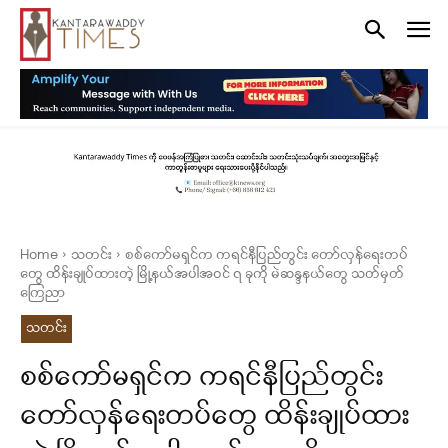
Home
သတင်း
စစ်ကော်မရှင်က ကရင်နီပြည်တွင်း တော်လှန်ရေးတပ်
တွေ ထိန်းချုပ်ထားတဲ့ မြို့နယ်အပါအဝင် ၇ ခုကို မဲဆန္ဒနယ်တွေ သတ်မှတ်
ကြေညာ
သတင်း
စစ်ကော်မရှင်က ကရင်နီပြည်တွင်း
တော်လှန်ရေးတပ်တွေ ထိန်းချုပ်ထား