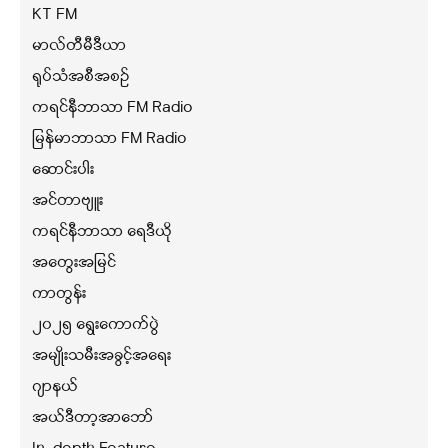
KT FM
မာလ်တီမီဒီယာ
ရုပ်သံအစီအစဉ်
ကရင်နီဘာသာ FM Radio
မြန်မာဘာသာ FM Radio
ဆောင်းပါး
အင်တာဗျူး
ကရင်နီဘာသာ ရေဒီယို
အတွေးအမြင်
ကာတွန်း
၂၀၂၅ ရွေးကောက်ပွဲ
အမျိုးသမီးအခွင့်အရေး
ဂျာနယ်
အယ်ဒီတာ့အာဘော်