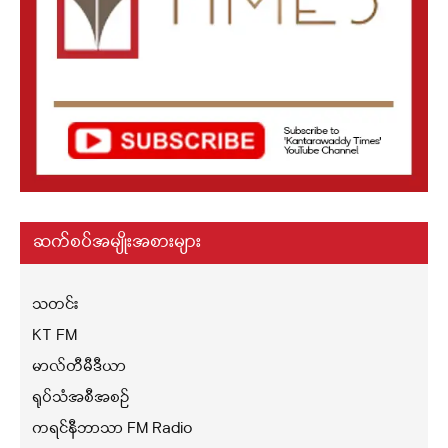
ဆက်စပ်အမျိုးအစားများ
သတင်း
KT FM
မာလ်တီမီဒီယာ
ရုပ်သံအစီအစဉ်
ကရင်နီဘာသာ FM Radio