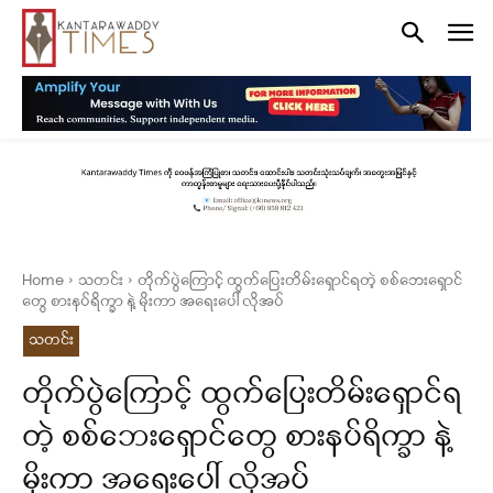
Home
သတင်း
တိုက်ပွဲကြောင့် ထွက်ပြေးတိမ်းရှောင်ရတဲ့ စစ်ဘေးရှောင်
တွေ စားနပ်ရိက္ခာ နဲ့ မိုးကာ အရေးပေါ် လိုအပ်
သတင်း
တိုက်ပွဲကြောင့် ထွက်ပြေးတိမ်းရှောင်ရ
တဲ့ စစ်ဘေးရှောင်တွေ စားနပ်ရိက္ခာ နဲ့
မိုးကာ အရေးပေါ် လိုအပ်