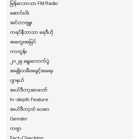
မြန်မာဘာသာ FM Radio
ဆောင်းပါး
အင်တာဗျူး
ကရင်နီဘာသာ ရေဒီယို
အတွေးအမြင်
ကာတွန်း
၂၀၂၅ ရွေးကောက်ပွဲ
အမျိုးသမီးအခွင့်အရေး
ဂျာနယ်
အယ်ဒီတာ့အာဘော်
In-depth Feature
အယ်ဒီတာ့ထံ ပေးစာ
Gender
ကဗျာ
Fact-Checking