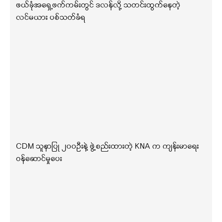
ဖယ်ခုံအရှေ့ဖက်ကမ်းတွင် ဒလန်လို့ သတင်းထွက်နေတဲ့
လင်မယား ပစ်သတ်ခံရ
CDM သူနာပြု ၂၀၀ဦးနဲ့ ဖွဲ့စည်းထားတဲ့ KNA က ကျန်းမာရေး
ဝန်ဆောင်မှုပေး