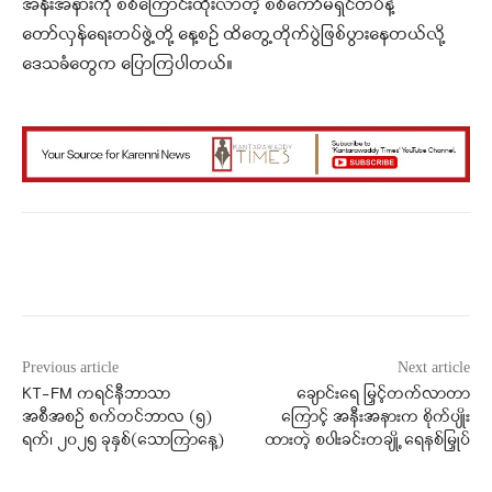
အနီးအနားကို စစ်ကြောင်းထိုးလာတဲ့ စစ်ကော်မရှင်တပ်နဲ့
တော်လှန်ရေးတပ်ဖွဲ့တို့ နေ့စဉ် ထိတွေ့တိုက်ပွဲဖြစ်ပွားနေတယ်လို့
ဒေသခံတွေက ပြောကြပါတယ်။
Facebook
X
WhatsApp
Previous article
Next article
KT-FM ကရင်နီဘာသာ
ချောင်းရေ မြှင့်တက်လာတာ
အစီအစဉ် စက်တင်ဘာလ (၅)
ကြောင့် အနီးအနားက စိုက်ပျိုး
ရက်၊ ၂၀၂၅ ခုနှစ်(သောကြာနေ့)
ထားတဲ့ စပါးခင်းတချို့ ရေနစ်မြှုပ်