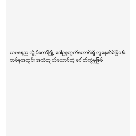
ယမနေ့ည လွိုင်ကော်မြို့၊ ဒေါဥခူကွက်ဟောင်းရှိ လူနေအိမ်ခြံဝန်း
တစ်ခုအတွင်း အသံကျယ်လောင်တဲ့ ပေါက်ကွဲမှုဖြစ်