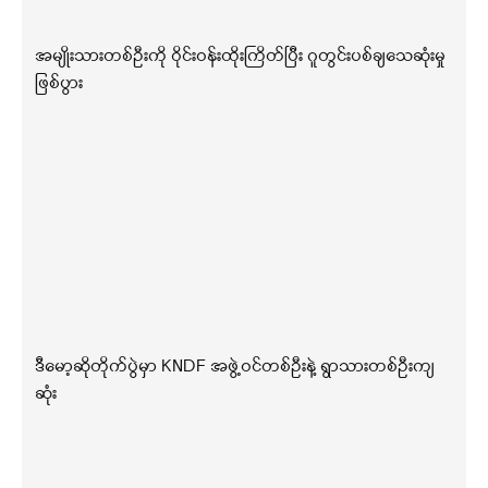
အမျိုးသားတစ်ဦးကို ဝိုင်းဝန်းထိုးကြိတ်ပြီး ဂူတွင်းပစ်ချသေဆုံးမှု
ဖြစ်ပွား
ဒီမော့ဆိုတိုက်ပွဲမှာ KNDF အဖွဲ့ဝင်တစ်ဦးနဲ့ ရွာသားတစ်ဦးကျ
ဆုံး