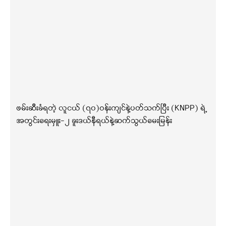
ဖမ်းဆီးခံရတဲ့ လူငယ် (၇၀)ဝန်းကျင်နဲ့ပတ်သက်ပြီး (KNPP) ရဲ့
အတွင်းရေးမှူး-၂ ခူးဒယ်နီရယ်နဲ့ဆက်သွယ်မေးမြန်း