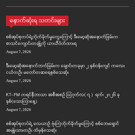
နောက်ဆုံးရ သတင်းများ
စစ်အုပ်စုတပ်ရဲ့တိုက်ခိုက်မှုတွေကြောင့် ဒီးမော့ဆိုအနောက်ခြမ်းက
စာသင်ကျောင်းတချို့ကို ယာယီပိတ်ထားရ
August 7, 2026
ဒီးမော့ဆိုအနောက်ဘက်ခြမ်းက ချောင်းတခုမှာ ၂ နှစ်ဝန်းကျင် ကလေး
ငယ်တဦး မတော်တဆရေနစ်သေဆုံး
August 7, 2026
KT-FM ကရင်နီဘာသာ အစီအစဉ် ဩဂုတ်လ( ၇ ) ရက်၊ ၂၀၂၆ ခု
နှစ်(သောကြာနေ့)
August 7, 2026
စစ်အုပ်စုတပ်ရဲ့ လေယာဉ် ဗုံးကြဲတိုက်ခိုက်မှုကြောင့် စစ်ဘေးရှောင်
အမျိုးသားတဦး ထိမှန်သေဆုံး