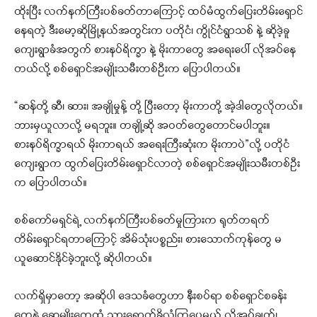
ထိုးပြီး လက်နက်ကြီးပစ်ခတ်တာကြောင့် ထပ်မံထွက်ပြေးတိမ်းရှောင်
နေရတဲ့ ဒီးမော့ဆိုမြို့နယ်အတွင်းက ပတိုငံ၊ ကွိုင်ငံရွာသစ် နဲ့ ဆိုဒဲ့ခူ
ကျေးရွာခံအတွက် စားနပ်ရိက္ခာ နဲ့ မိုးကာတွေ အရေးပေါ် လိုအပ်နေ
တယ်လို့ စစ်ရှောင်အမျိုးသမီးတစ်ဦးက ပြောပါတယ်။
“ဆန်တို့ ဆီ၊ ဆား၊ အချိုမှုန့် တို့ ပြီးတော့ မိုးကာတို့ အဲ့ဒါတွေလိုတယ်။
ဘားမှယူလာလို့ မရဘူး။ တချို့ဆို အဝတ်တွေတောင်မပါဘူး။
စားနပ်ရိက္ခာရယ် မိုးကာရယ် အရေးကြီးဆုံးက မိုးကာပဲ”လို့ ပတိုငံ
ကျေးရွာက ထွက်ပြေးတိမ်းရှောင်လာတဲ့ စစ်ရှောင်အမျိုးသမီးတစ်ဦး
က ပြောပါတယ်။
စစ်ကော်မရှင်ရဲ့ လက်နက်ကြီးပစ်ခတ်မှုကြားက ရုတ်တရက်
တိမ်းရှောင်ရတာကြောင့် အိမ်သုံးပစ္စည်း၊ စားသောက်ကုန်တွေ မ
ယူဆောင်နိုင်ခဲ့ဘူးလို့ ဆိုပါတယ်။
လက်ရှိမှာတော့ အဆိုပါ ဒေသခံတွေဟာ နီးစပ်ရာ စစ်ရှောင်စခန်း
တွေနဲ့ ဆွေမျိုးတွေထံ သွားရောက်ခိုလှုံကြပေမယ့် လိုအပ်ချက်၊