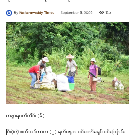
-
115
By
Kantarawaddy Times
September 5, 2025
ကန္ဒာရဝတီတိုင်း (မ်)
ပြီးခဲ့တဲ့ စက်တင်ဘာလ (၂) ရက်နေ့က စစ်‌ကော်မရှင် စစ်‌ကြောင်း