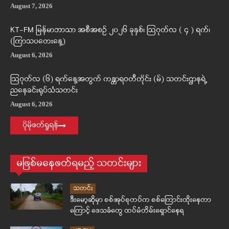
August 7, 2026
KT-FM မြန်မာဘာသာ အစီအစဉ် ၂၀၂၆ ခုနှစ်၊ ဩဂုတ်လ ( ၄ ) ရက်၊
(ကြာသပတေးနေ့)
August 6, 2026
ဩဂုတ်လ (၆) ရက်နေ့အတွက် ကန္တာရဝတီတိုင်း (မ်) သတင်းဌာနရဲ့
ညနေခင်းရုပ်သံသတင်း
August 6, 2026
ပိုမိုဖတ်ရှုရန်
မဖြစ်မနေဖတ်ရမည့် သတင်းများ
သတင်း
ဒီးမော့ဆိုမှာ စစ်အုပ်စုတပ်က စစ်ကြောင်းထိုးနေတာ
ကြောင့် ဒေသခံတွေ ထပ်မံတိမ်းရှောင်နေရ