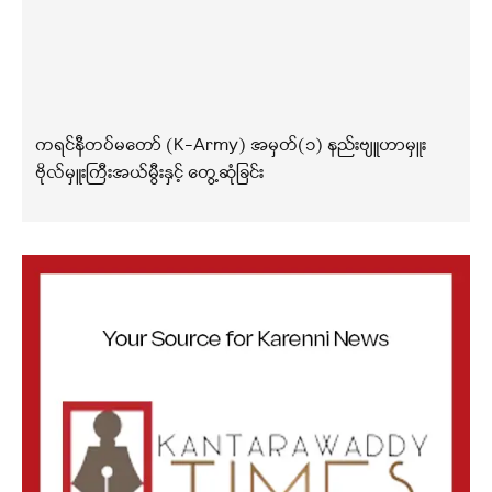
ကရင်နီတပ်မတော် (K-Army) အမှတ်(၁) နည်းဗျူဟာမှူး
ဗိုလ်မှူးကြီးအယ်မွီးနှင့် တွေ့ဆုံခြင်း