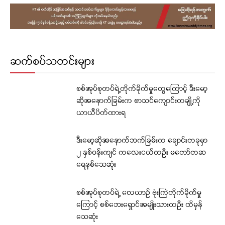
ဆက်စပ်သတင်းများ
စစ်အုပ်စုတပ်ရဲ့တိုက်ခိုက်မှုတွေကြောင့် ဒီးမော့
ဆိုအနောက်ခြမ်းက စာသင်ကျောင်းတချို့ကို
ယာယီပိတ်ထားရ
ဒီးမော့ဆိုအနောက်ဘက်ခြမ်းက ချောင်းတခုမှာ
၂ နှစ်ဝန်းကျင် ကလေးငယ်တဦး မတော်တဆ
ရေနစ်သေဆုံး
စစ်အုပ်စုတပ်ရဲ့ လေယာဉ် ဗုံးကြဲတိုက်ခိုက်မှု
ကြောင့် စစ်ဘေးရှောင်အမျိုးသားတဦး ထိမှန်
သေဆုံး