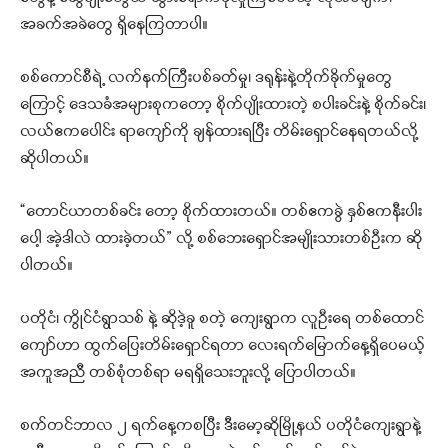
အခက်အခဲတွေ ရှိနေကြတာပါ။
စစ်ကောင်စီရဲ့ လက်နက်ကြီးပစ်ခတ်မှု၊ ဒရုန်းနဲ့တိုက်ခိုက်မှုတွေ
ကြောင့် ဒေသခံအများစုကတော့ စိုက်ပျိုးထားတဲ့ စပါးခင်းနဲ့ စိုက်ခင်း၊
လယ်ဧကပေါင်း ရာကျော်ကို ချန်ထားရပြီး တိမ်းရှောင်နေရတယ်လို့
ဆိုပါတယ်။
“တောင်ယာတစ်ခင်း တော့ စိုက်ထားတယ်။ တစ်ဧကခွဲ နှစ်ဧကနီးပါး
ပေါ့ အဲ့ဒါလဲ ထားခဲ့တယ်” လို့ စစ်ဘေးရှောင်အမျိုးသားတစ်ဦးက ဆို
ပါတယ်။
ပတိုငံ၊ ကွိုင်ငံရွာသစ် နဲ့ ဆိုဒဲ့ခူ စတဲ့ ကျေးရွာက လူဦးရေ တစ်ထောင်
ကျော်ဟာ ထွက်ပြေးတိမ်းရှောင်ရတာ လေးရက်မြောက်နေ့ရှိပေမယ့်
အကူအညီ တစ်စုံတစ်ရာ မရရှိသေးဘူးလို့ ပြောပါတယ်။
စက်တင်ဘာလ ၂ ရက်နေ့ကစပြီး ဒီးမော့ဆိုမြို့နယ် ပတိုငံကျေးရွာနဲ့