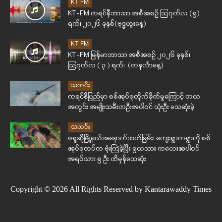
KT FM
KT-FM ကရင်နီဘာသာ အစီအစဉ် ဩဂုတ်လ (၅)
ရက်၊ ၂၀၂၆ ခုနှစ်(ဗုဒ္ဓဟူးနေ့)
KT FM
KT-FM မြန်မာဘာသာ အစီအစဉ် ၂၀၂၆ ခုနှစ်၊
ဩဂုတ်လ ( ၃ ) ရက်၊ (တနင်္လာနေ့)
သတင်း
ကရင်နီပြည်မှာ စစ်အုပ်စုတိုက်ခိုက်မှုကြောင့် တလ
အတွင်း အမျိုးသမီးတဦးအပါဝင် သုံးဦး သေဆုံးခဲ့
သတင်း
ဖရူဆိုမြို့နယ်အနောက်ဘက်ခြမ်း၊ ကျေးရွာတရွာကို စစ်
အုပ်စုတပ်က ဗုံးကြဲခဲ့ပြီး ၅လသား ကလေးအပါဝင်
အရပ်သား ၅ ဦး ထိမှန်သေဆုံး
Copyright © 2026 All Rights Reserved by Kantarawaddy Times