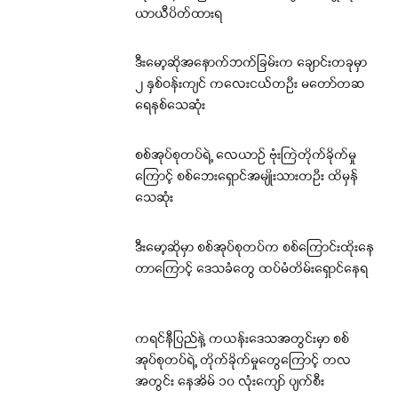
ယာယီပိတ်ထားရ
ဒီးမော့ဆိုအနောက်ဘက်ခြမ်းက ချောင်းတခုမှာ
၂ နှစ်ဝန်းကျင် ကလေးငယ်တဦး မတော်တဆ
ရေနစ်သေဆုံး
စစ်အုပ်စုတပ်ရဲ့ လေယာဉ် ဗုံးကြဲတိုက်ခိုက်မှု
ကြောင့် စစ်ဘေးရှောင်အမျိုးသားတဦး ထိမှန်
သေဆုံး
ဒီးမော့ဆိုမှာ စစ်အုပ်စုတပ်က စစ်ကြောင်းထိုးနေ
တာကြောင့် ဒေသခံတွေ ထပ်မံတိမ်းရှောင်နေရ
ကရင်နီပြည်နဲ့ ကယန်းဒေသအတွင်းမှာ စစ်
အုပ်စုတပ်ရဲ့ တိုက်ခိုက်မှုတွေကြောင့် တလ
အတွင်း နေအိမ် ၁၀ လုံးကျော် ပျက်စီး