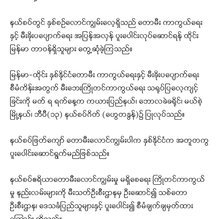
နယ်စပ်တွင် နှစ်စဉ်လောင်ကျွမ်းလေ့ရှိသည် တောမီး ကာကွယ်ရေး
နှင့် မီးခိုးပပျောက်ရေး အပြန်အလှန် ပူးပေါင်းလုပ်ဆောင်ရန် ထိုင်း
မြန်မာ တာဝန်ရှိသူများ တွေ့ဆုံခဲ့ကြသည်။
မြန်မာ-ထိုင်း နှစ်နိုင်ငံတောမီး ကာကွယ်ရေးနှင့် မီးခိုးပပျောက်ရေး
စီမံကိန်းအတွက် မီးဘေးကြိုတင်ကာကွယ်ရေး သရုပ်ပြလေ့ကျင့်
ခြင်းကို မတ် ရ ရက်နေ့က ကယားပြည်နယ်၊ ဘောလခဲခရိုင်၊ မယ်စဲ့
မြို့နယ်၊ ဘီပီ(၁၃) နယ်စပ်ဂိတ် (ဟွေတနွန်)၌ ပြုလုပ်သည်။
နယ်စပ်ဖြတ်ကျော် တောမီးလောင်ကျွမ်းပါက နှစ်နိုင်ငံက အတူတကွ
ပူးပေါင်းဆောင်ရွက်မည်ဖြစ်သည်။
နယ်စပ်ဧရိယာတောမီးလောင်ကျွမ်းမှု မရှိစေရေး ကြိုတင်ကာကွယ်
မှု နည်းလမ်းများကို မီးသတ်ဦးစီးဌာနမှ ဦးဆောင်၍ သစ်တော
ဦးစီးဌာန၊ ဒေသခံပြည်သူများနှင့် ပူးပေါင်း၍ စီမံချက်ချမှတ်ထား