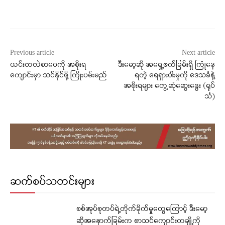
Facebook
X
WhatsApp
Previous article
Next article
ယင်းတလဲစာပေကို အစိုးရ
ဒီးမော့ဆို အရှေ့ဖက်ခြမ်းရှိ ကြုံနေ
ကျောင်းမှာ သင်နိုင်ဖို့ ကြိုးပမ်းမည်
ရတဲ့ ရေရှားပါးမှုကို ဒေသခံနဲ့
အစိုးရများ တွေ့ဆုံဆွေးနွေး (ရုပ်
သံ)
ဆက်စပ်သတင်းများ
စစ်အုပ်စုတပ်ရဲ့တိုက်ခိုက်မှုတွေကြောင့် ဒီးမော့
ဆိုအနောက်ခြမ်းက စာသင်ကျောင်းတချို့ကို