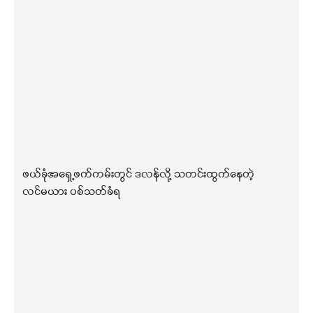
ဖယ်ခုံအရှေ့ဖက်ကမ်းတွင် ဒလန်လို့ သတင်းထွက်နေတဲ့
လင်မယား ပစ်သတ်ခံရ