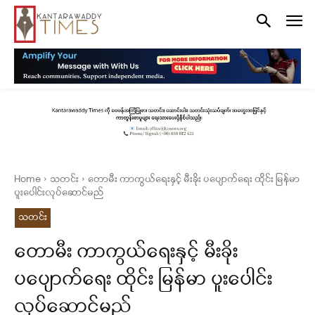
Home
သတင်း
တောမီး ကာကွယ်ရေးနှင့် မီးခိုး ပပျောက်ရေး ထိုင်း မြန်မာ
ပူးပေါင်းလုပ်ဆောင်မည်
သတင်း
တောမီး ကာကွယ်ရေးနှင့် မီးခိုး
ပပျောက်ရေး ထိုင်း မြန်မာ ပူးပေါင်း
လုပ်ဆောင်မည်