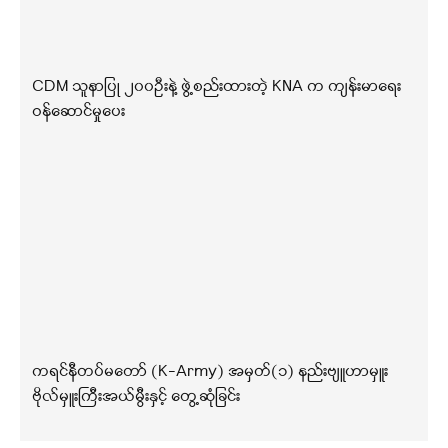
CDM သူနာပြု ၂၀၀ဦးနဲ့ ဖွဲ့စည်းထားတဲ့ KNA က ကျန်းမာရေး
ဝန်ဆောင်မှုပေး
ကရင်နီတပ်မတော် (K-Army) အမှတ်(၁) နည်းဗျူဟာမှူး
ဗိုလ်မှူးကြီးအယ်မွီးနှင့် တွေ့ဆုံခြင်း