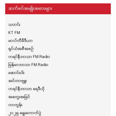
ဆက်စပ်အမျိုးအစားများ
သတင်း
KT FM
မာလ်တီမီဒီယာ
ရုပ်သံအစီအစဉ်
ကရင်နီဘာသာ FM Radio
မြန်မာဘာသာ FM Radio
ဆောင်းပါး
အင်တာဗျူး
ကရင်နီဘာသာ ရေဒီယို
အတွေးအမြင်
ကာတွန်း
၂၀၂၅ ရွေးကောက်ပွဲ