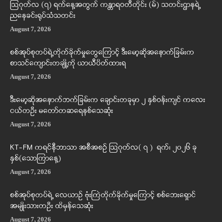
ဩဂုတ်လ (၇) ရက်နေ့အတွက် ကန္တာရဝတီတိုင်း (မ်) သတင်းဌာနရဲ့
ညနေခင်းရုပ်သံသတင်း
August 7, 2026
စစ်အုပ်စုတပ်ရဲ့တိုက်ခိုက်မှုတွေကြောင့် ဒီးမော့ဆိုအနောက်ခြမ်းက
စာသင်ကျောင်းတချို့ကို ယာယီပိတ်ထားရ
August 7, 2026
ဒီးမော့ဆိုအနောက်ဘက်ခြမ်းက ချောင်းတခုမှာ ၂ နှစ်ဝန်းကျင် ကလေး
ငယ်တဦး မတော်တဆရေနစ်သေဆုံး
August 7, 2026
KT-FM ကရင်နီဘာသာ အစီအစဉ် ဩဂုတ်လ( ၇ ) ရက်၊ ၂၀၂၆ ခု
နှစ်(သောကြာနေ့)
August 7, 2026
စစ်အုပ်စုတပ်ရဲ့ လေယာဉ် ဗုံးကြဲတိုက်ခိုက်မှုကြောင့် စစ်ဘေးရှောင်
အမျိုးသားတဦး ထိမှန်သေဆုံး
August 7, 2026