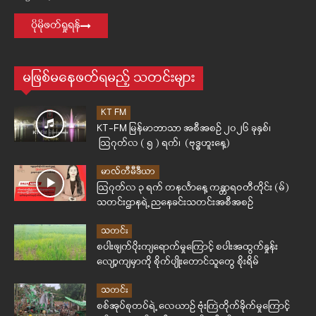
ပိုမိုဖတ်ရှုရန်
မဖြစ်မနေဖတ်ရမည့် သတင်းများ
KT FM
KT-FM မြန်မာဘာသာ အစီအစဉ် ၂၀၂၆ ခုနှစ်၊
ဩဂုတ်လ ( ၅ ) ရက်၊ (ဗုဒ္ဓဟူးနေ့)
မာလ်တီမီဒီယာ
ဩဂုတ်လ ၃ ရက် တနင်္လာနေ့ ကန္တာရဝတီတိုင်း (မ်)
သတင်းဌာနရဲ့ ညနေခင်းသတင်းအစီအစဉ်
သတင်း
စပါးဖျက်ပိုးကျရောက်မှုကြောင့် စပါးအထွက်နှုန်း
လျော့ကျမှာကို စိုက်ပျိုးတောင်သူတွေ စိုးရိမ်
သတင်း
စစ်အုပ်စုတပ်ရဲ့ လေယာဉ် ဗုံးကြဲတိုက်ခိုက်မှုကြောင့်