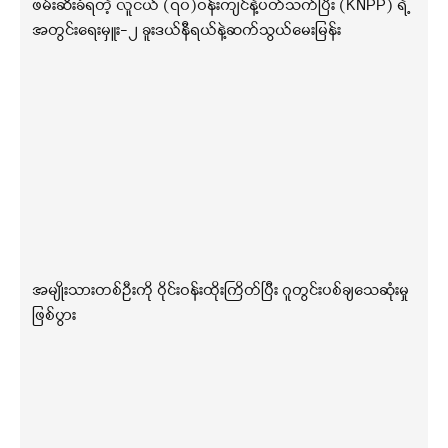
ဖမ်းဆီးခံရတဲ့ လူငယ် (၇၀)ဝန်းကျင်နဲ့ပတ်သက်ပြီး (KNPP) ရဲ့
အတွင်းရေးမှူး-၂ ခူးဒယ်နီရယ်နဲ့ဆက်သွယ်မေးမြန်း
အမျိုးသားတစ်ဦးကို ဝိုင်းဝန်းထိုးကြိတ်ပြီး ဂူတွင်းပစ်ချသေဆုံးမှု
ဖြစ်ပွား