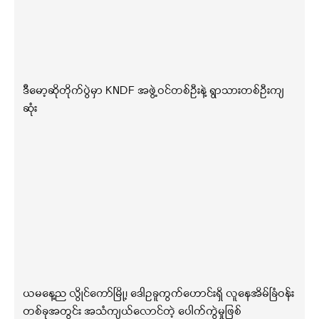
ဒီမော့ဆိုတိုက်ပွဲမှာ KNDF အဖွဲ့ဝင်တစ်ဦးနဲ့ ရွာသားတစ်ဦးကျ
ဆုံး
ယမနေ့ည လွိုင်ကော်မြို့၊ ဒေါဥခူကွက်ဟောင်းရှိ လူနေအိမ်ခြံဝန်း
တစ်ခုအတွင်း အသံကျယ်လောင်တဲ့ ပေါက်ကွဲမှုဖြစ်