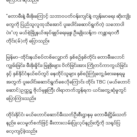
ကြောင်း ဆိုသည်။
“တောမီးနဲ့ မီးခိုးကြောင့် သဘာဝပတ်ဝန်းကျင်နဲ့ ကျန်းမာရေး ဆိုးကျိုး
တွေကို ပြည်သူလူထုသိအောင် ပူးပေါင်းဆောင်ရွက်တဲ့ သဘောပါ
ပဲ။”ဟု မယ်စဲ့မြို့နယ်အုပ်ချုပ်ရေးမှူး ဦးမျိုးသန့်က ကန္တာရဝတီ
တိုင်း(မ်)ကို ပြောသည်။
မြန်မာ-ထိုင်းနယ်စပ်တစ်လျှောက် နှစ်စဉ်နှစ်တိုင်း တောမီးလောင်
ကျွမ်းခြင်း၊ မီးခိုးမှိုင်း၊ မြူခိုးများ ပိတ်ခြင်းအား ကြိုတင်ကာကွယ်ခြင်း
နှင့် နှစ်နိုင်ငံနယ်စပ်တွင် နေထိုင်သူများ နှစ်စဉ်ကြုံတွေ့ခံစားနေရမှု
အတွက် ပူးပေါင်းဆောင်ရွက်စေလိုကြောင်း ထိုင်း TBC (မယ်ဟောင်
ဆောင်)ဥက္ကဋ္ဌ ဗိုလ်မှူးကြီး ဝါရာတက်ဘွန်ရက ယင်းတွေ့ဆုံမှုတွင်
ပြောကြားသည်။
ထိုင်းနိုင်ငံ၊ မယ်ဟောင်ဆောင်မီးသတ်ဦးစီးဌာနမှ တောမီးငြှိမ်းသတ်
နည်း၊ လေမှုတ်စက်ဖြင့် မီးတားလမ်းပြုလုပ်နည်းတို့ကို သရုပ်ပြ
လေ့ကျင့်ခဲ့သည်။