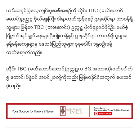
ယင်းသရုပ်ပြလေ့ကျင်းမှုအစီအစဉ်ကို ထိုင်း TBC (မယ်ဟောင်
ဆောင်)ဥက္ကဋ္ဌ ဗိုလ်မှူးကြီး ဝါရာတက်ဘွန်ရနှင့် ဌာနဆိုင်ရာ တာဝန်ရှိ
သူများ၊ မြန်မာ TBC (ဖားဆောင်း) ဥက္ကဋ္ဌ ဗိုလ်မှူးဇင်ပိုင်ဦး၊ မယ်စဲ့
မြို့နယ်အုပ်ချုပ်ရေးမှူး ဦးမျိုးသန့်နှင့် ဌာနဆိုင်ရာ တာဝန်ရှိသူများ၊
နန့်မန်းကျေးရွာမှ ဒေသခံပြည်သူများ စုစုပေါင်း ၁၅ဝဦးခန့်
တက်ရောက်သည်။
ထိုင်း TBC (မယ်ဟောင်ဆောင်)ဥက္ကဋ္ဌက BG အသားထိုးဝက်ပေါက်
၅ ကောင်၊ ပိန္နဲပင် အပင်၂ဝတို့ကိုလည်း မြန်မာနိုင်ငံအတွက် ပေးအပ်
ခဲ့သည်။