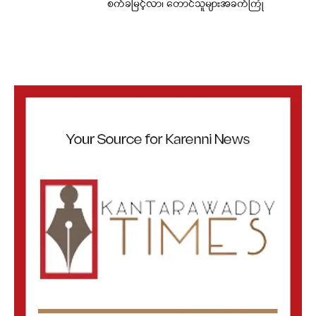
စက်ခမြင့်လာ၊ တောင်သူများအခက်ကြုံ