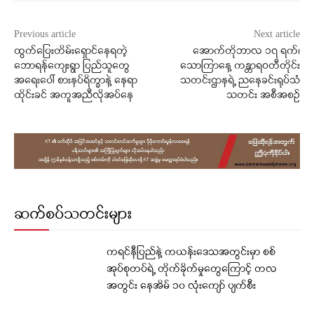
Previous article
Next article
ထွက်ပြေးတိမ်းရှောင်နေရတဲ့
အောက်တိုဘာလ ၁၇ ရက်၊
ဘောရန်ကျေးရွာ ပြည်သူတွေ
သောကြာနေ့ ကန္တာရဝတီတိုင်း
အရေးပေါ် စားနပ်ရိက္ခာနဲ့ နေရာ
သတင်းဌာနရဲ့ ညနေခင်းရုပ်သံ
ထိုင်းခင် အကူအညီလိုအပ်နေ
သတင်း အစီအစဉ်
ဆက်စပ်သတင်းများ
ကရင်နီပြည်နဲ့ ကယန်းဒေသအတွင်းမှာ စစ်
အုပ်စုတပ်ရဲ့ တိုက်ခိုက်မှုတွေကြောင့် တလ
အတွင်း နေအိမ် ၁၀ လုံးကျော် ပျက်စီး