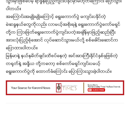
သွားမှာဖြစ်ပေမဲ့ ရာနှုန်းပြည့်ကျင်းပနိုင်မှာမဟုတ်ကြောင်း ပြောသွား
ပါတယ်။
အကြောင်းအမျိုးမျိုးကြောင့် ရွေးကောက်ပွဲ မကျင်းပနိုင်တဲ့
မဲဆန္ဒနယ်တွေကိုလည်း လာမယ့်အစိုးရနဲ့ ရွေးကောက်ပွဲကော်မရှင်
တို့က ကြားဖြတ်ရွေးကောက်ပွဲကျင်းပတဲ့အချိန်မှာဖြည့်ဆည်းပြီး
အားလုံးပြည့်စုံအောင် လုပ်ဆောင်သွားမယ်လို့ စစ်ခေါင်းဆောင်က
ပြောထားပါတယ်။
မြန်မာနဲ့ နယ်နမိတ်ချင်းထိစပ်နေတဲ့ အင်အားကြီးနိုင်ငံနှစ်ခုဖြစ်တဲ့
တရုတ်နဲ့ အန္ဒိယ တို့ကတော့ စစ်ကော်မရှင်ကျင်းပမယ့်
ရွေးကောက်ပွဲကို ထောက်ခံကြောင်း ပြောကြားသွားခဲ့ပါတယ်။
Facebook
X
WhatsApp