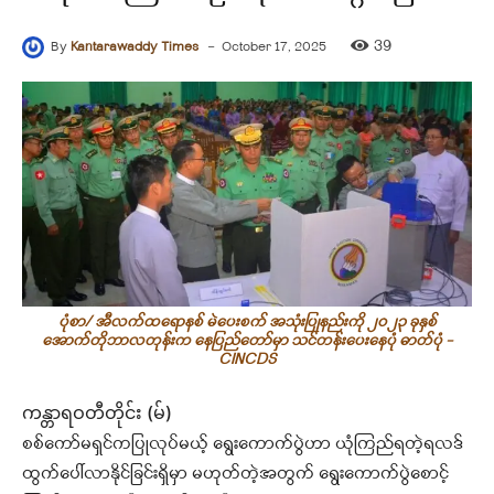
-
39
By
Kantarawaddy Times
October 17, 2025
ပုံစာ/ အီလက်ထရောနစ် မဲပေးစက် အသုံးပြုနည်းကို ၂၀၂၃ ခုနှစ်
အောက်တိုဘာလတုန်းက နေပြည်တော်မှာ သင်တန်းပေးနေပုံ ဓာတ်ပုံ -
CINCDS
ကန္တာရဝတီတိုင်း (မ်)
စစ်ကော်မရှင်ကပြုလုပ်မယ့် ရွေးကောက်ပွဲဟာ ယုံကြည်ရတဲ့ရလဒ်
ထွက်ပေါ်လာနိုင်ခြင်းရှိမှာ မဟုတ်တဲ့အတွက် ရွေးကောက်ပွဲစောင့်