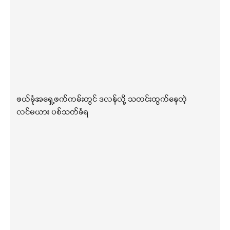
ဖယ်ခုံအရှေ့ဖက်ကမ်းတွင် ဒလန်လို့ သတင်းထွက်နေတဲ့
လင်မယား ပစ်သတ်ခံရ