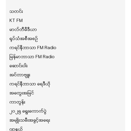
သတင်း
KT FM
မာလ်တီမီဒီယာ
ရုပ်သံအစီအစဉ်
ကရင်နီဘာသာ FM Radio
မြန်မာဘာသာ FM Radio
ဆောင်းပါး
အင်တာဗျူး
ကရင်နီဘာသာ ရေဒီယို
အတွေးအမြင်
ကာတွန်း
၂၀၂၅ ရွေးကောက်ပွဲ
အမျိုးသမီးအခွင့်အရေး
ဂျာနယ်