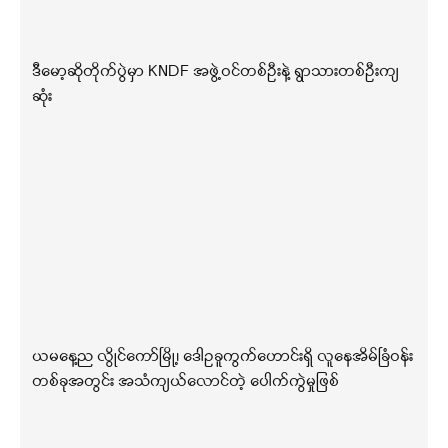
ဒီမော့ဆိုတိုက်ပွဲမှာ KNDF အဖွဲ့ဝင်တစ်ဦးနဲ့ ရွာသားတစ်ဦးကျ
ဆုံး
ယမနေ့ည လွိုင်ကော်မြို့၊ ဒေါဥခူကွက်ဟောင်းရှိ လူနေအိမ်ခြံဝန်း
တစ်ခုအတွင်း အသံကျယ်လောင်တဲ့ ပေါက်ကွဲမှုဖြစ်