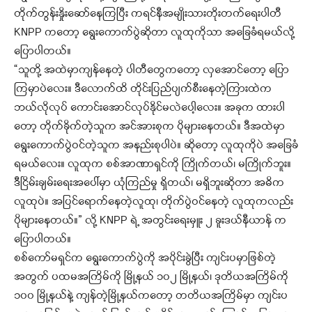
တိုက်တွန်းနှိုးဆော်နေကြပြီး ကရင်နီအမျိုးသားတိုးတက်ရေးပါတီ
KNPP ကတော့ ရွေးကောက်ပွဲဆိုတာ လူထုကိုသာ အခြေခံရမယ်လို့
ပြောပါတယ်။
“သူတို့ အထဲမှာကျန်နေတဲ့ ပါတီတွေကတော့ လှအောင်တော့ ပြော
ကြမှာပဲလေး။ ဒီ‌လောက်ထိ တိုင်းပြည်ပျက်စီးနေတဲ့ကြားထဲက
ဘယ်လိုလုပ် ကောင်းအောင်လုပ်နိုင်မလဲပေါ့လေး။ အခုက ထားပါ
တော့ တိုက်ခိုက်တဲ့သူက အင်အားစုက ပိုများနေတယ်။ ဒီအထဲမှာ
ရွေးကောက်ပွဲဝင်တဲ့သူက အနည်းစုပါပဲ။ ဆိုတော့ လူထုကိုပဲ အခြေခံ
ရမယ်လေး။ လူထုက စစ်အာဏာရှင်ကို ကြိုက်တယ်၊ မကြိုက်ဘူး။
ဒီငြိမ်းချမ်းရေးအ‌ပေါ်မှာ ယုံကြည်မှု ရှိတယ်၊ မရှိဘူးဆိုတာ အဓိက
လူထုပဲ။ အပြင်ရောက်နေတဲ့လူထု၊ တိုက်ပွဲဝင်နေတဲ့ လူထုကလည်း
ပိုများနေတယ်။” လို့ KNPP ရဲ့ အတွင်းရေးမှူး ၂ ခူးဒယ်နီယာန် က
ပြောပါတယ်။
စစ်ကော်မရှင်က ရွေးကောက်ပွဲကို အပိုင်းခွဲပြီး ကျင်းပမှာဖြစ်တဲ့
အတွက် ပထမအကြိမ်ကို မြို့နယ် ၁၀၂ မြို့နယ်၊ ဒုတိယအကြိမ်ကို
၁၀၀ မြို့နယ်နဲ့ ကျန်တဲ့မြို့နယ်ကတော့ တတိယအကြိမ်မှာ ကျင်းပ