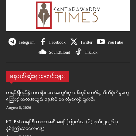
Telegram
Facebook
Twitter
YouTube
SoundCloud
TikTok
နောက်ဆုံးရ သတင်းများ
ကရင်နီပြည်နဲ့ ကယန်းဒေသအတွင်းမှာ စစ်အုပ်စုတပ်ရဲ့ တိုက်ခိုက်မှုတွေ
ကြောင့် တလအတွင်း နေအိမ် ၁၀ လုံးကျော် ပျက်စီး
August 6, 2026
KT-FM ကရင်နီဘာသာ အစီအစဉ် ဩဂုတ်လ (၆) ရက်၊ ၂၀၂၆ ခု
နှစ်(ကြာသပတေးနေ့)