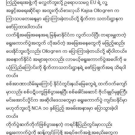
ကြည့်ရေးအဖွဲ့ကို မလွှတ်ဘူးလို့ ဥရောပသမဂ္ဂ EU ရဲ့ လူ့
အခွင့်အရေးဆိုင်ရာ အထူးကိုယ်စားလှယ် Kajsa Ollogren က
ကြာသပတေးနေ့မှာ ပြောကြားခဲ့တယ်လို့ ရိုက်တာ သတင်းဌာနက
ဖော်ပြထားပါတယ်။
လက်ရှိအခြေအနေအရ မြန်မာနိုင်ငံက လွတ်လပ်ပြီး တရားမျှတတဲ့
ရွေးကောက်ပွဲအတွက် လိုအပ်တဲ့ အခြေအနေတွေကို မဖြည့်ဆည်း
ပေးနိုင်ဘူးလို့လည်း Ollogren က ပြောကြားခဲ့တယ်လို့ ဆိုပါတယ်။
အနောက်နိုင်ငံ အများစုကလည်း လာမယ့်ရွေးကောက်ပွဲအပေါ်ကို မ
ယုံကြည်ကြောင်းကို ရိုက်တာသတင်းဌာနရဲ့ ဖော်ပြချက်အရ သိရပါ
တယ်။
စစ်အာဏာသိမ်းမှုကြောင့် နိုင်ငံတွင်းနယ်မြေတွေရဲ့ ထက်ဝက်ကျော်
မှာလည်း စစ်ပဋိပက္ခဖြစ်ပွားနေပြီး စစ်ခေါင်းဆောင် ဗိုလ်ချုပ်မှူးကြီး
မင်းအောင်လှိုင်က အဆိုပါဒေသတွေမှာ ရွေးကောက်ပွဲ ကျင်းပနိုင်မှာ
မဟုတ်ဘူးလို့ NCA ၁၀ နှစ်ပြည့် အခမ်းအနားမှာ ပြောသွားခဲ့ပါ
တယ်။
တိုက်ပွဲဆက်တိုက်ဖြစ်ပွားနေတဲ့ ကရင်နီပြည်တွင်းမှာလည်း
ရွေးကောက်ပွဲကို ဆန့်ကျင်ကြဖို့ အရပ်ဖက်အဖွဲ့အစည်းတွေက