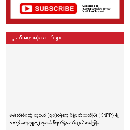
လူဖတ်အများဆုံး သတင်းများ
ဖမ်းဆီးခံရတဲ့ လူငယ် (၇၀)ဝန်းကျင်နဲ့ပတ်သက်ပြီး (KNPP) ရဲ့
အတွင်းရေးမှူး-၂ ခူးဒယ်နီရယ်နဲ့ဆက်သွယ်မေးမြန်း