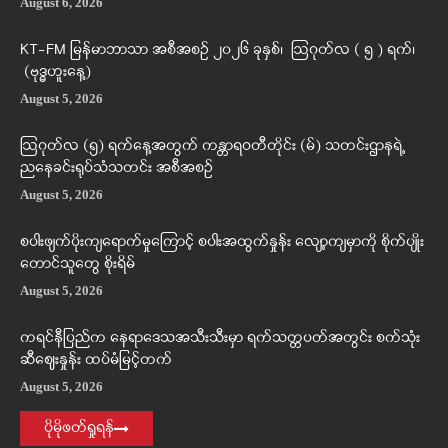
August 6, 2026
KT-FM မြန်မာဘာသာ အစီအစဉ် ၂၀၂၆ ခုနှစ်၊ ဩဂုတ်လ ( ၅ ) ရက်၊
(ဗုဒ္ဓဟူးနေ့)
August 5, 2026
ဩဂုတ်လ (၅) ရက်နေ့အတွက် ကန္တာရဝတီတိုင်း (မ်) သတင်းဌာနရဲ့
ညနေခင်းရုပ်သံသတင်း အစီအစဉ်
August 5, 2026
စပါးဖျက်ပိုးကျရောက်မှုကြောင့် စပါးအထွက်နှုန်း လျော့ကျမှာကို စိုက်ပျိုး
တောင်သူတွေ စိုးရိမ်
August 5, 2026
ကရင်နီပြည်က နေရာဒေသအသီးသီးမှာ ရက်သတ္တပတ်အတွင်း စက်သုံး
ဆီဈေးနှုန်း ထပ်မံမြင့်တက်
August 5, 2026
ပိုမိုဖတ်ရှုရန်