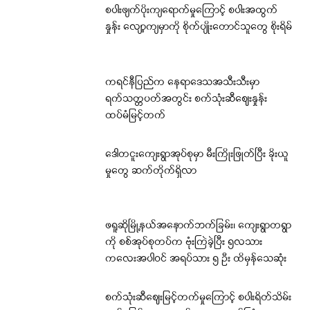
စပါးဖျက်ပိုးကျရောက်မှုကြောင့် စပါးအထွက်
နှုန်း လျော့ကျမှာကို စိုက်ပျိုးတောင်သူတွေ စိုးရိမ်
ကရင်နီပြည်က နေရာဒေသအသီးသီးမှာ
ရက်သတ္တပတ်အတွင်း စက်သုံးဆီဈေးနှုန်း
ထပ်မံမြင့်တက်
ဒေါတငူးကျေးရွာအုပ်စုမှာ မီးကြိုးဖြုတ်ပြီး ခိုးယူ
မှုတွေ ဆက်တိုက်ရှိလာ
ဖရူဆိုမြို့နယ်အနောက်ဘက်ခြမ်း၊ ကျေးရွာတရွာ
ကို စစ်အုပ်စုတပ်က ဗုံးကြဲခဲ့ပြီး ၅လသား
ကလေးအပါဝင် အရပ်သား ၅ ဦး ထိမှန်သေဆုံး
စက်သုံးဆီဈေးမြင့်တက်မှုကြောင့် စပါးရိတ်သိမ်း