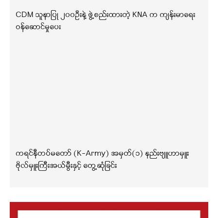
CDM သူနာပြု ၂၀၀ဦးနဲ့ ဖွဲ့စည်းထားတဲ့ KNA က ကျန်းမာရေး
ဝန်ဆောင်မှုပေး
ကရင်နီတပ်မတော် (K-Army) အမှတ်(၁) နည်းဗျူဟာမှူး
ဗိုလ်မှူးကြီးအယ်မွီးနှင့် တွေ့ဆုံခြင်း