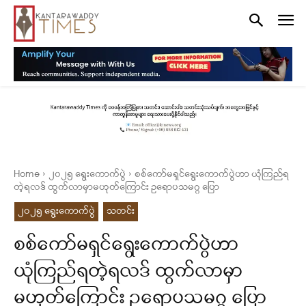
Home
၂၀၂၅ ရွေးကောက်ပွဲ
စစ်ကော်မရှင်ရွေးကောက်ပွဲဟာ ယုံကြည်ရ
တဲ့ရလဒ် ထွက်လာမှာမဟုတ်ကြောင်း ဥရောပသမဂ္ဂ ပြော
၂၀၂၅ ရွေးကောက်ပွဲ
သတင်း
စစ်ကော်မရှင်ရွေးကောက်ပွဲဟာ
ယုံကြည်ရတဲ့ရလဒ် ထွက်လာမှာ
မဟုတ်ကြောင်း ဥရောပသမဂ္ဂ ပြော