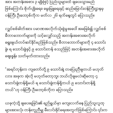
အား အတန်းအစား ၃ မျိုးဖြင့် ပြည်သူများထံ ချပေးသွားမည်
ဖြစ်ကြောင်း စိုက်ပျိုးရေး၊ မွေးမြူရေးနှင့် ဆည်မြောင်းဝန်ကြီးဌာနမှ
ဝန်ကြီး ဦးဘော့စ်ကိုက မတ်လ ၂၆ ရက်နေ့တွင် ပြောသည်။
လျှပ်စစ်ဓါတ်အား ပမာဏအလိုက်သုံးစွဲမှုအပေါ် အခြေခံ၍ လျှပ်စစ်
မီတာဘောက်များကို သင့်လျှော်သည့် အတန်းအစားအလိုက်
ရွေးချယ်တပ်ဆင်နိုင်မည်ဖြစ်သည်။ မီတာဘောက်များကို ၄ သောင်း
ခွဲ၊ ရ သောင်းခွဲနှင့် ၉ သောင်းတန် စသည်ဖြင့် အတန်းအစားအလိုက်
ဈေးနှုန်း သတ်မှတ်ထားသည်။
“အရင်တုန်းက ကျတော်တို့ ၉ သောင်းနဲ့ တပြေးညီချတယ် မဟုတ်
လား အခုက အဲ့လို မဟုတ်တော့ဘူး ဘယ်လိုချမလဲဆိုတော့ ၄
သောင်းခွဲတန်ရှိမယ် ရ သောင်းခွဲတန်ရှိတယ် ၉ သောင်းတန်ရှိ
တယ်”ဟု ဝန်ကြီး ဦးဘော့စ်ကိုက ပြောသည်။
ယခုကဲ့သို့ ချပေးရခြင်း၏ ရည်ရွယ်မှာ ကျေးလက်နေ ပြည်သူလူထု
များအားလုံး တန်းတူညီမျှ မီးလင်းနိုင်ရေးအတွက်ဖြစ်ကြောင်း ၎င်းက