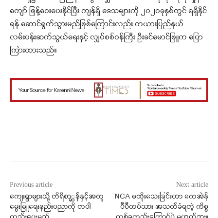
ကျော် ဖြန့်ဝေးပေးနိုင်ပြီး ကျန်ရှိ ဒေသများကို ၂၀၂ဝခုနှစ်တွင် ရရှိနိုင်
ရန် ဆောင်ရွက်သွားမည်ဖြစ်ကြောင်းလည်း ကယားပြည်နယ်
လမ်းပန်းဆက်သွယ်ရေးနှင့် လျှပ်စစ်ဝန်ကြီး ဦးခင်မောင်ဖြူက ပြော
ကြားထားသည်။
Facebook
X
WhatsApp
Previous article
Next article
ကျေးရွာများသို့ တိရိစာ္ဆန်နှင့်အတူ
NCA မထိုးသေးခြင်းဟာ ကေအဲန်
မွေးမြူရေးနည်းပညာကို တပါ
ပီပီတပ်သား အသတ်ခံရတဲ့ ကိစ္စ
တည်းပေးမည်
တစ်ခုတည်းကြောင့်ပဲ မဟုတ်ဘူး။