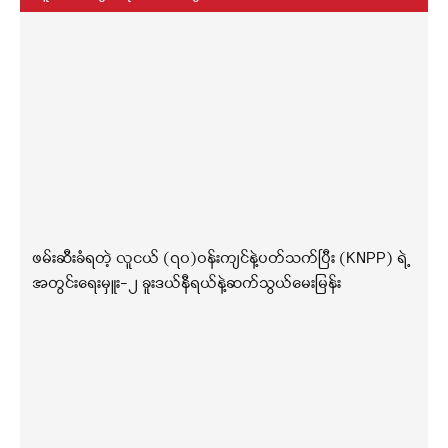
ဖမ်းဆီးခံရတဲ့ လူငယ် (၇၀)ဝန်းကျင်နဲ့ပတ်သက်ပြီး (KNPP) ရဲ့
အတွင်းရေးမှူး-၂ ခူးဒယ်နီရယ်နဲ့ဆက်သွယ်မေးမြန်း