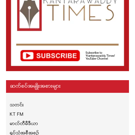
ဆက်စပ်အမျိုးအစားများ
သတင်း
KT FM
မာလ်တီမီဒီယာ
ရုပ်သံအစီအစဉ်