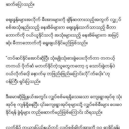
ဆက်ပြောသည်။
ဈေးနှုန်းများအလိုက် မီးအားများကို ချိန်ဆထားသည့်အတွက် လျှှပ်
စစ်အသုံးနည်းသည့် နေအိမ်များက ဈေးနှုန်းသက်သာသည့် မီတာ
ဘောက်ကို ဝယ်ယူနိုင်သလို အသုံးများသည့် နေအိမ်များက အမြင့်
ဆုံး မီတာဘောက်ကို ရွေးချယ်နိုင်မည်ဖြစ်သည်။
“တပ်ဆင်နိုင်အောင်ဆိုပြီး သုံးမျိုးသုံးစားခွဲပေးလိုက်တာ တကယ့်
တကယ် ပိုက်ဆံ မတတ်နိုင်တဲ့သူတွေကတော့ ၄ သောင်းခွဲတန်ပဲ
ဝယ်လိုက်ပေါ့ နောက်မှ တဖြည်းဖြည်းပြောင်းလို်က်ပေါ့။”ဟု
ဝန်ကြီး ရှင်းပြသည်။
ဒီးမောဆိုမြို့နယ်အတွင်း လျှပ်စစ်မရရှိသေးသော ကျေးရွာအုပ်စု သုံး
အုပ်စု ကျန်ရှိနေပြီး ၎င်းကျေးရွာအုပ်စုများသို့ လျှပ်စစ်မီးများ ပေးဝေ
နိုင်ရန် ခွဲရုံများ တည်ဆောက်မည်ဖြစ်ကြောင်း သိရသည်။
လက်ရှိ၌ ကယားပြည်နယ်တွင် လျှပ်စစ်ဓါတ်အားကို ၇ဝ ရာခိုင်နှုန်း