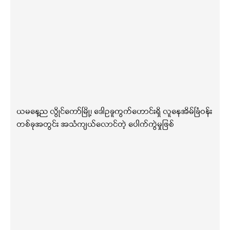
ယမနေ့ည လွိုင်ကော်မြို့၊ ဒေါဥခူကွက်ဟောင်းရှိ လူနေအိမ်ခြံဝန်း
တစ်ခုအတွင်း အသံကျယ်လောင်တဲ့ ပေါက်ကွဲမှုဖြစ်