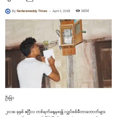
-
1434
By
Kantarawaddy Times
April 1, 2018
ဦးမြာ
၂၀၁၈ ခုနှစ် ဧပြီလ တစ်ရက်နေ့မှစ၍ လျှပ်စစ်မီတာဘောက်များ