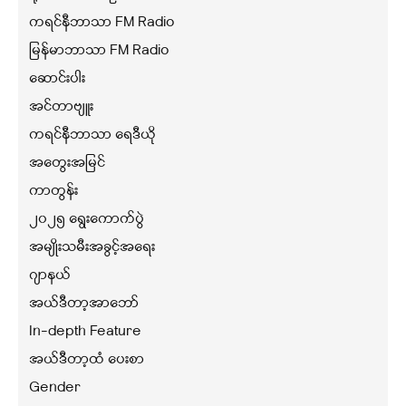
ကရင်နီဘာသာ FM Radio
မြန်မာဘာသာ FM Radio
ဆောင်းပါး
အင်တာဗျူး
ကရင်နီဘာသာ ရေဒီယို
အတွေးအမြင်
ကာတွန်း
၂၀၂၅ ရွေးကောက်ပွဲ
အမျိုးသမီးအခွင့်အရေး
ဂျာနယ်
အယ်ဒီတာ့အာဘော်
In-depth Feature
အယ်ဒီတာ့ထံ ပေးစာ
Gender