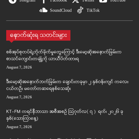
Telegram
Facebook
Twitter
YouTube
SoundCloud
TikTok
နောက်ဆုံးရ သတင်းများ
စစ်အုပ်စုတပ်ရဲ့တိုက်ခိုက်မှုတွေကြောင့် ဒီးမော့ဆိုအနောက်ခြမ်းက
စာသင်ကျောင်းတချို့ကို ယာယီပိတ်ထားရ
August 7, 2026
ဒီးမော့ဆိုအနောက်ဘက်ခြမ်းက ချောင်းတခုမှာ ၂ နှစ်ဝန်းကျင် ကလေး
ငယ်တဦး မတော်တဆရေနစ်သေဆုံး
August 7, 2026
KT-FM ကရင်နီဘာသာ အစီအစဉ် ဩဂုတ်လ( ၇ ) ရက်၊ ၂၀၂၆ ခု
နှစ်(သောကြာနေ့)
August 7, 2026