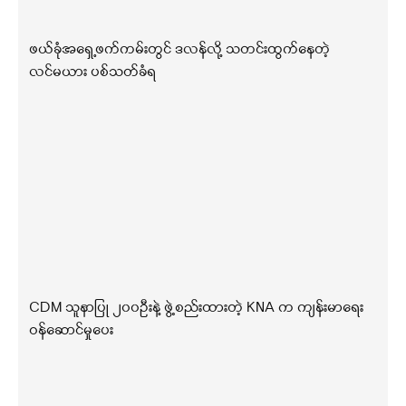
ဖယ်ခုံအရှေ့ဖက်ကမ်းတွင် ဒလန်လို့ သတင်းထွက်နေတဲ့
လင်မယား ပစ်သတ်ခံရ
CDM သူနာပြု ၂၀၀ဦးနဲ့ ဖွဲ့စည်းထားတဲ့ KNA က ကျန်းမာရေး
ဝန်ဆောင်မှုပေး