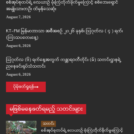
စစ်အုပ်စုတပ်ရဲ့ လေယာဉ် ဗုံးကြဲတိုက်ခိုက်မှုကြောင့် စစ်ဘေးရှောင်
အမျိုးသားတဦး ထိမှန်သေဆုံး
August 7, 2026
KT-FM မြန်မာဘာသာ အစီအစဉ် ၂၀၂၆ ခုနှစ်၊ ဩဂုတ်လ ( ၄ ) ရက်၊
(ကြာသပတေးနေ့)
August 6, 2026
ဩဂုတ်လ (၆) ရက်နေ့အတွက် ကန္တာရဝတီတိုင်း (မ်) သတင်းဌာနရဲ့
ညနေခင်းရုပ်သံသတင်း
August 6, 2026
ပိုမိုဖတ်ရှုရန်
မဖြစ်မနေဖတ်ရမည့် သတင်းများ
သတင်း
စစ်အုပ်စုတပ်ရဲ့ လေယာဉ် ဗုံးကြဲတိုက်ခိုက်မှုကြောင့်