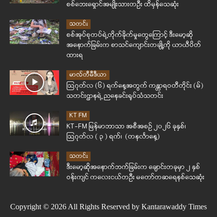
စစ်ဘေးရှောင်အမျိုးသားတဦး ထိမှန်သေဆုံး
သတင်း
စစ်အုပ်စုတပ်ရဲ့တိုက်ခိုက်မှုတွေကြောင့် ဒီးမော့ဆို
အနောက်ခြမ်းက စာသင်ကျောင်းတချို့ကို ယာယီပိတ်
ထားရ
မာလ်တီမီဒီယာ
ဩဂုတ်လ (၆) ရက်နေ့အတွက် ကန္တာရဝတီတိုင်း (မ်)
သတင်းဌာနရဲ့ ညနေခင်းရုပ်သံသတင်း
KT FM
KT-FM မြန်မာဘာသာ အစီအစဉ် ၂၀၂၆ ခုနှစ်၊
ဩဂုတ်လ ( ၃ ) ရက်၊ (တနင်္လာနေ့)
သတင်း
ဒီးမော့ဆိုအနောက်ဘက်ခြမ်းက ချောင်းတခုမှာ ၂ နှစ်
ဝန်းကျင် ကလေးငယ်တဦး မတော်တဆရေနစ်သေဆုံး
Copyright © 2026 All Rights Reserved by Kantarawaddy Times