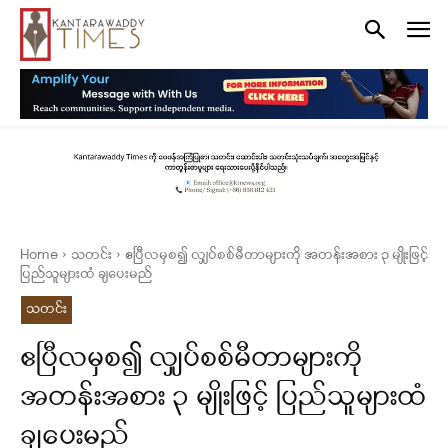
Home
သတင်း
ဧပြီလမှစ၍ လျှပ်စစ်မီတာများကို အတန်းအစား ၃ မျိုးဖြင့်
ပြည်သူများထံ ချပေးမည်
သတင်း
ဧပြီလမှစ၍ လျှပ်စစ်မီတာများကို
အတန်းအစား ၃ မျိုးဖြင့် ပြည်သူများထံ
ချပေးမည်