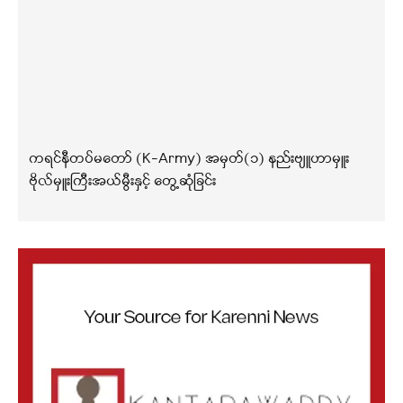
ကရင်နီတပ်မတော် (K-Army) အမှတ်(၁) နည်းဗျူဟာမှူး
ဗိုလ်မှူးကြီးအယ်မွီးနှင့် တွေ့ဆုံခြင်း