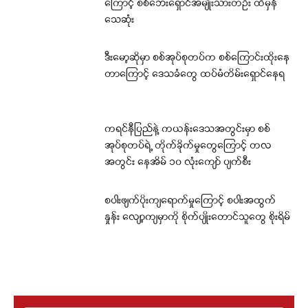
ကြောင့် စစ်ဘေးရှောင်အမျိုးသားတဦး ထိမှန်
သေဆုံး
ဒီးမော့ဆိုမှာ စစ်အုပ်စုတပ်က စစ်ကြောင်းထိုးနေ
တာကြောင့် ဒေသခံတွေ ထပ်မံတိမ်းရှောင်နေရ
ကရင်နီပြည်နဲ့ ကယန်းဒေသအတွင်းမှာ စစ်
အုပ်စုတပ်ရဲ့ တိုက်ခိုက်မှုတွေကြောင့် တလ
အတွင်း နေအိမ် ၁၀ လုံးကျော် ပျက်စီး
စပါးဖျက်ပိုးကျရောက်မှုကြောင့် စပါးအထွက်
နှုန်း လျော့ကျမှာကို စိုက်ပျိုးတောင်သူတွေ စိုးရိမ်