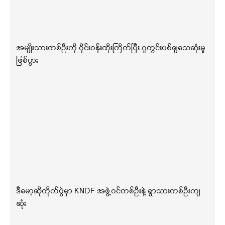
အမျိုးသားတစ်ဦးကို ဝိုင်းဝန်းထိုးကြိတ်ပြီး ဂူတွင်းပစ်ချသေဆုံးမှု
ဖြစ်ပွား
ဒီမော့ဆိုတိုက်ပွဲမှာ KNDF အဖွဲ့ဝင်တစ်ဦးနဲ့ ရွာသားတစ်ဦးကျ
ဆုံး