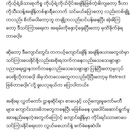
ကိုယ့်ရဲ့မိသားစုကိစ္စ ကိုယ့်ရဲ့ကိုယ်ပိုင်အချိန်ဖြစ်တဲ့ခါကျတော့ ဒီဟာ
ကိုသီးသန့်အချိန်တစ်နာရီလောက် သင်မယ်ပြောတော့ လည်းတစ်ချိူ့
ကလည်း စိတ်မပါတော့ဘူ တချို့ကလည်းပင်ပန်းနေပြီး အဲ့ခါကြ
တော့ ဒီသင်ကြားရေးက အရမ်းကိုနှောင့်နှေးပြီးတော့ မှထိခိုက်ခဲ့ရ
တာပေါ့။
ဆိုတော့ ဒီကျောင်းတွင်း တကယ့်ကျောင်းချိန် အချိန်ဇယားတွေထဲမှာ
သင်ကြားပေးနိုင်ဖို့လည်းအစိုးရဘက်ကနေလည်းသေသေချာချာ
ပညာရေးဌာနဘက်ကနေလည်းသေသေချာချာ ပြန်ပြီးတော့မှလုပ်
ပေးဖို့လိုတာပေါ့ ဒါမှဘဲကလေးတွေကလည်းပိုပြီးတော့မှ Refrect
ဖြစ်တာပေါ့။”လို့ ခူးပလုရယ်က ပြောပါတယ်။
အစိုးရ၊ လွှတ်တော်၊ ဌာနဆိုင်ရာ၊ စာပေနှင့် ယဉ်ကျေးမှုကော်မတီ
များ၊ ကျောင်းသားမိဘတွေကနေပြီး မဖြစ်မနေ ပူးပေါင်းဆောင်ရွက်မှု
အားနည်းနေတဲ့အတွက်ကြောင့် ကျောင်းချိန်မှာ တိုင်းရင်းသားစာပေ
သင်ကြားနိုင်ရေးဟာ လွယ်မယောင်နဲ့ ခက်ခဲနေဆဲပါ။