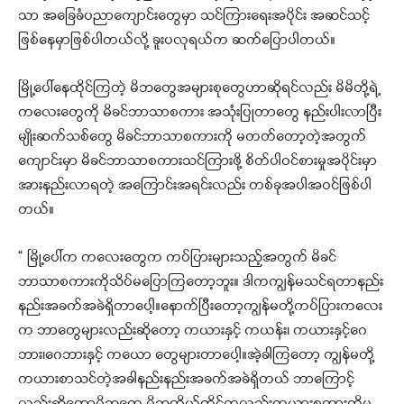
သာ အခြေခံပညာကျောင်းတွေမှာ သင်ကြားရေးအပိုင်း အဆင်သင့်
ဖြစ်နေမှာဖြစ်ပါတယ်လို့ ခူးပလုရယ်က ဆက်ပြောပါတယ်။
မြို့ပေါ်နေထိုင်ကြတဲ့ မိဘတွေအများစုတွေဟာဆိုရင်လည်း မိမိတို့ရဲ့
ကလေးတွေကို မိခင်ဘာသာစကား အသုံးပြုတာတွေ နည်းပါးလာပြီး
မျိုးဆက်သစ်တွေ မိခင်ဘာသာစကားကို မတတ်တော့တဲ့အတွက်
ကျောင်းမှာ မိခင်ဘာသာစကားသင်ကြားဖို့ စိတ်ပါဝင်စားမှုအပိုင်းမှာ
အားနည်းလာရတဲ့ အကြောင်းအရင်းလည်း တစ်ခုအပါအဝင်ဖြစ်ပါ
တယ်။
“ မြို့ပေါ်က ကလေးတွေက ကပ်ပြားများသည့်အတွက် မိခင်
ဘာသာစကားကိုသိပ်မပြောကြတော့ဘူး။ ဒါကကျွန်မသင်ရတာနည်း
နည်းအခက်အခဲရှိတာပေါ့။နောက်ပြီးတော့ကျွန်မတို့ကပ်ပြားကလေး
က ဘာတွေများလည်းဆိုတော့ ကယားနှင့် ကယန်း၊ ကယားနှင့်ဂေ
ဘား၊ဂေဘားနှင့် ကယော တွေများတာပေါ့။အဲ့ခါကြတော့ ကျွန်မတို့
ကယားစာသင်တဲ့အခါနည်းနည်းအခက်အခဲရှိတယ် ဘာကြောင့်
လည်းဆိုတော့မိဘတွေ မိဘကိုယ်တိုင်ကလည်းကယားစကားကိုမ