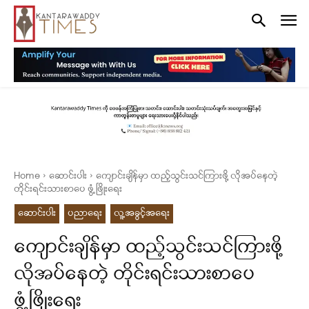
Home
ဆောင်းပါး
ကျောင်းချိန်မှာ ထည့်သွင်းသင်ကြားဖို့ လိုအပ်နေတဲ့
တိုင်းရင်းသားစာပေ ဖွံ့ဖြိုးရေး
ဆောင်းပါး
ပညာရေး
လူ့အခွင့်အရေး
ကျောင်းချိန်မှာ ထည့်သွင်းသင်ကြားဖို့
လိုအပ်နေတဲ့ တိုင်းရင်းသားစာပေ
ဖွံ့ဖြိုးရေး