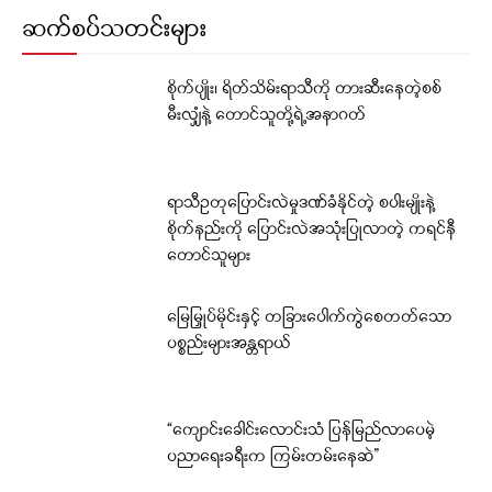
ဆက်စပ်သတင်းများ
စိုက်ပျိုး၊ ရိတ်သိမ်းရာသီကို တားဆီးနေတဲ့စစ်
မီးလျှံနဲ့ တောင်သူတို့ရဲ့အနာဂတ်
ရာသီဥတုပြောင်းလဲမှုဒဏ်ခံနိုင်တဲ့ စပါးမျိုးနဲ့
စိုက်နည်းကို ပြောင်းလဲအသုံးပြုလာတဲ့ ကရင်နီ
တောင်သူများ
မြေမြှုပ်မိုင်းနှင့် တခြားပေါက်ကွဲစေတတ်သော
ပစ္စည်းများအန္တရာယ်
“ကျောင်းခေါင်းလောင်းသံ ပြန်မြည်လာပေမဲ့
ပညာရေးခရီးက ကြမ်းတမ်းနေဆဲ”