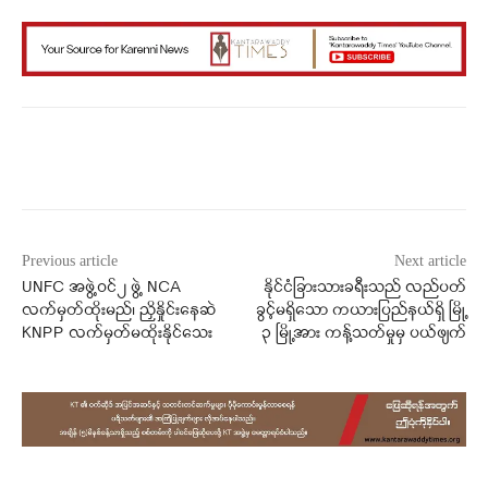
Facebook
X
WhatsApp
Previous article
Next article
UNFC အဖွဲ့ဝင်၂ ဖွဲ့ NCA
နိုင်ငံခြားသားခရီးသည် လည်ပတ်
လက်မှတ်ထိုးမည်၊ ညှိနှိုင်းနေဆဲ
ခွင့်မရှိသော ကယားပြည်နယ်ရှိ မြို့
KNPP လက်မှတ်မထိုးနိုင်သေး
၃ မြို့အား ကန့်သတ်မှုမှ ပယ်ဖျက်