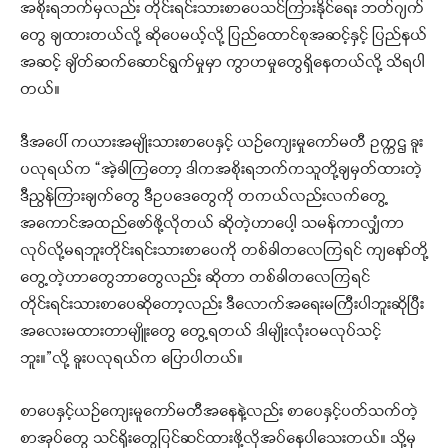
အစိုးရဘက်မှလည်း တိုင်းရင်းသားစာပေသင်ကြားနိုင်ရေး ဘတ်ဂျက်
တွေ ချထားတယ်လို့ ဆိုပေမယ့်လို့ ပြည်ထောင်စုအဆင့်နှင့် ပြည်နယ်
အဆင့် ချိတ်ဆက်ဆောင်ရွက်မှုမှာ ကွာဟမှုတွေရှိနေတယ်လို့ သိရပါ
တယ်။
ဒီအပေါ် ကယားအမျိုးသားစာပေနှင့် ယဉ်ကျေးမှုကော်မတီ ဥက္ကဌ ခူး
ပလုရယ်က “အဲ့ခါကြတော့ ဒါကအစိုးရဘက်ကသူတို့ချမှတ်ထားတဲ့
ဒီညွန်ကြားချက်တွေ ဒီဥပဒေတွေကို တကယ်လည်းလက်တွေ့
အကောင်အထည်ဖော်ဖို့လိုတယ် ဆိုတဲ့ဟာပေါ့ သမန်ကာလျှံကာ
လုပ်လို့မရဘူးတိုင်းရင်းသားစာပေကို တစ်ခါတလေကြရင် ကျနော်တို့
တွေ့တဲ့ဟာတွေဘာတွေလည်း ဆိုတာ တစ်ခါတလေကြရင်
တိုင်းရင်းသားစာပေဆိုတော့လည်း ဒီလောက်အရေးမကြီးပါဘူးဆိုပြီး
အလေးမထားတာမျိူးတွေ တွေ့ရတယ် ဒါမျိုးလုံးဝမလုပ်သင့်
ဘူး။”လို့ ခူးပလုရယ်က ပြောပါတယ်။
စာပေနှင့်ယဉ်ကျေးမူကော်မတီအနေနဲ့လည်း စာပေနှင့်ပတ်သက်တဲ့
စာအုပ်တွေ သင်ရိုးတွေပြင်ဆင်ထားဖို့လိုအပ်နေပါသေးတယ်။ သို့မှ