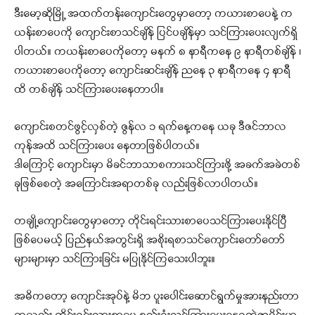
ဒီးမော့ဆိုမြို့ အထက်တန်းကျောင်းတွေမှာတော့ ကယားစာပေနဲ့ က
ယန်းစာပေကို ကျောင်းစာသင်ချိန် ပြင်ပချိန်မှာ သင်ကြားပေးလျက်ရှိ
ပါတယ်။ ကယန်းစာပေကိုတော့ မနက် ၈ နာရီကနေ ၉ နာရီတစ်ချိန် ၊
ကယားစာပေကိုတော့ ကျောင်းဆင်းချိန် ညနေ ၃ နာရီကနေ ၄ နာရီ
ထိ တစ်ချိန် သင်ကြားပေးနေတာပါ။
ကျောင်းစတင်ဖွင့်လှစ်တဲ့ ဇွန်လ ၁ ရက်နေ့ကနေ ယခု ဒီဇင်ဘာလ
ကုန်အထိ သင်ကြားပေး နေတာဖြစ်ပါတယ်။
ဒါကြောင့် ကျောင်းမှာ မိခင်ဘာသာစကားသင်ကြားဖို့ အခက်အခဲတစ်
ခုဖြစ်စေတဲ့ အကြောင်းအရာတစ်ခု လည်းဖြစ်လာပါတယ်။
တချို့ကျောင်းတွေမှာတော့ တိုင်းရင်းသားစာပေသင်ကြားပေးနိုင်ပြီ
ဖြစ်ပေမယ့် ပြည်နယ်အတွင်းရှိ အစိုးရစာသင်ကျောင်းတော်တော်
များများမှာ သင်ကြားခြင်း မပြုနိုင်ကြသေးပါဘူး။
အဓိကတော့ ကျောင်းအုပ်နဲ့ မိဘ ပူးပေါင်းဆောင်ရွက်မှုအားနည်းတာ