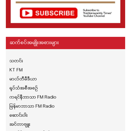
ဆက်စပ်အမျိုးအစားများ
သတင်း
KT FM
မာလ်တီမီဒီယာ
ရုပ်သံအစီအစဉ်
ကရင်နီဘာသာ FM Radio
မြန်မာဘာသာ FM Radio
ဆောင်းပါး
အင်တာဗျူး