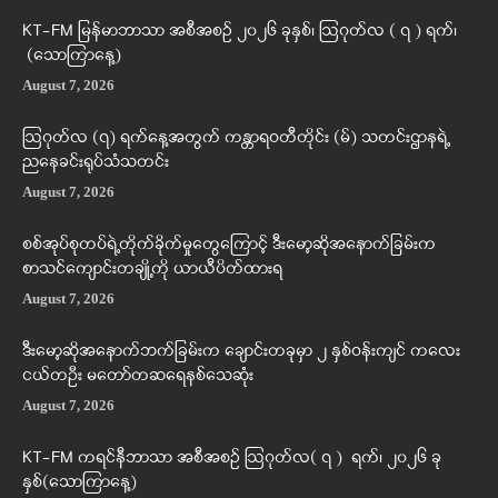
KT-FM မြန်မာဘာသာ အစီအစဉ် ၂၀၂၆ ခုနှစ်၊ ဩဂုတ်လ ( ၇ ) ရက်၊
(သောကြာနေ့)
August 7, 2026
ဩဂုတ်လ (၇) ရက်နေ့အတွက် ကန္တာရဝတီတိုင်း (မ်) သတင်းဌာနရဲ့
ညနေခင်းရုပ်သံသတင်း
August 7, 2026
စစ်အုပ်စုတပ်ရဲ့တိုက်ခိုက်မှုတွေကြောင့် ဒီးမော့ဆိုအနောက်ခြမ်းက
စာသင်ကျောင်းတချို့ကို ယာယီပိတ်ထားရ
August 7, 2026
ဒီးမော့ဆိုအနောက်ဘက်ခြမ်းက ချောင်းတခုမှာ ၂ နှစ်ဝန်းကျင် ကလေး
ငယ်တဦး မတော်တဆရေနစ်သေဆုံး
August 7, 2026
KT-FM ကရင်နီဘာသာ အစီအစဉ် ဩဂုတ်လ( ၇ ) ရက်၊ ၂၀၂၆ ခု
နှစ်(သောကြာနေ့)