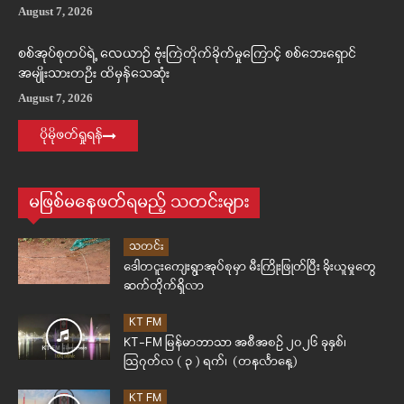
August 7, 2026
စစ်အုပ်စုတပ်ရဲ့ လေယာဉ် ဗုံးကြဲတိုက်ခိုက်မှုကြောင့် စစ်ဘေးရှောင်
အမျိုးသားတဦး ထိမှန်သေဆုံး
August 7, 2026
ပိုမိုဖတ်ရှုရန်
မဖြစ်မနေဖတ်ရမည့် သတင်းများ
သတင်း
ဒေါတငူးကျေးရွာအုပ်စုမှာ မီးကြိုးဖြုတ်ပြီး ခိုးယူမှုတွေ
ဆက်တိုက်ရှိလာ
KT FM
KT-FM မြန်မာဘာသာ အစီအစဉ် ၂၀၂၆ ခုနှစ်၊
ဩဂုတ်လ ( ၃ ) ရက်၊ (တနင်္လာနေ့)
KT FM