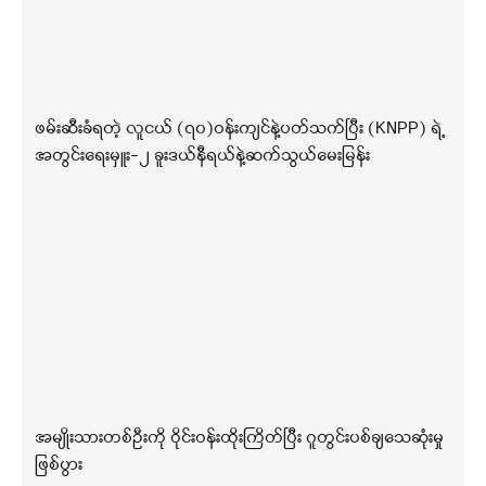
ဖမ်းဆီးခံရတဲ့ လူငယ် (၇၀)ဝန်းကျင်နဲ့ပတ်သက်ပြီး (KNPP) ရဲ့
အတွင်းရေးမှူး-၂ ခူးဒယ်နီရယ်နဲ့ဆက်သွယ်မေးမြန်း
အမျိုးသားတစ်ဦးကို ဝိုင်းဝန်းထိုးကြိတ်ပြီး ဂူတွင်းပစ်ချသေဆုံးမှု
ဖြစ်ပွား