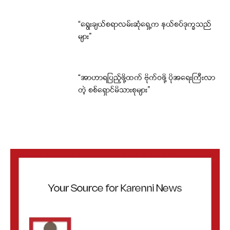
“ရွေးချယ်စရာလမ်းဆုံရှေ့က နယ်စပ်ဒုက္ခသည်
များ”
“အာဟာရပြည့်ဖို့ထက် ဗိုက်ဝဖို့ ပိုအရေးကြီးလာ
တဲ့ စစ်ရှောင်မိသားစုများ”