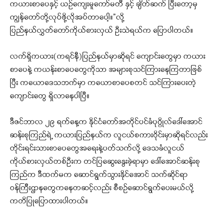
ကယားစာပေနှင့် ယဉ်ကျေးမူကော်မတီ နှင့် ချိတ်ဆက် ပြီးတော့မှ
ကျွန်တော်တို့လုပ်ဖို့လိုအပ်တာပေါ့။”လို့
ပြည်နယ်လွှတ်တော်ကိုယ်စားလှယ် ဦးသဲရယ်က ပြောပါတယ်။
လက်ရှိကယား(ကရင်နီ)ပြည်နယ်မှာဆိုရင် ကျောင်းတွေမှာ ကယား
စာပေနဲ့ ကယန်းစာပေတွေကိုသာ အများစုသင်ကြားနေကြတာဖြစ်
ပြီး ကယောဒေသဘက်မှာ ကယောစာပေစတင် သင်ကြားပေးတဲ့
ကျောင်းတွေ ရှိလာနေပါပြီ။
ဒီဇင်ဘာလ ၂၉ ရက်နေ့က နိုင်ငံတော်အတိုင်ပင်ခံပုဂ္ဂိုလ်ဒေါ်အောင်
ဆန်းစုကြည်ရဲ့ ကယားပြည်နယ်က လူငယ်စကားဝိုင်းမှာဆိုရင်လည်း
တိုင်းရင်းသားစာပေတွေအရေးနဲ့ပတ်သက်လို့ ဒေသခံလူငယ်
ကိုယ်စားလှယ်တစ်ဦးက တင်ပြဆွေးနွေးခဲ့ရာမှာ ဒေါ်အောင်ဆန်းစု
ကြည်က ဒီထက်မက ဆောင်ရွက်သွားနိုင်အောင် သက်ဆိုင်ရာ
ဝန်ကြီးဌာနတွေကနေတဆင့်လည်း စီစဉ်ဆောင်ရွက်ပေးမယ်လို့
ကတိပြုပြောထားပါတယ်။