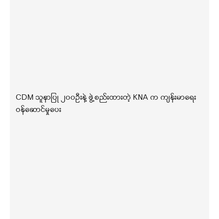
CDM သူနာပြု ၂၀၀ဦးနဲ့ ဖွဲ့စည်းထားတဲ့ KNA က ကျန်းမာရေး
ဝန်ဆောင်မှုပေး