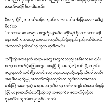
ကလည်း တိုင်းရင်းသားစာပေ စည်းရုံးသင်ကြားပေးနေရတဲ့အပိုင်းမှာ
အခက်အခဲဖြစ်စေပါတယ်။
ဒီးမော့ဆိုမြို့ အထက်တန်းကျောင်းက အလယ်တန်းပြဆရာမ ဒေါ်ဂျဲ
နီဝင်းက
“ကယားစာပေ ဆရာမ တွေကိုခန့်အပ်ပေးနိုုင်ရင် ပိုကောင်းတာပေါ့
နော အဓိကကတော့ ကလေးတွေကိုစည်းရုံးရနည်းနည်းခက်ခဲတယ်
အဲ့တာတစ်ခုပါဘဲ။”လို့ သူက ဆိုပါတယ်။
သင်ကြားပေးနေတဲ့ ဆရာ/မတွေအတွက်လည်း အစိုးရကနေ စပြီး
တော့ ထောက်ပံ့ကြေးတွေပေးနေပြီဆိုပေမယ့်လို့ တစ်ချို့ကျောင်း
တွေရသလို တစ်ချို့ကျောင်းတွေ မရသေးဘူးလို့လည်း သိရပါတယ်။
အခု ဒီးမော့ဆိုမြို့ အထက်တန်းကျောင်းက တိုင်းရင်းသားစာပေ
သင်ကြားပေးနေတဲ့ ဆရာမတွေကိုတော့ တစ်လလျှင် သုံးသောင်းနှုန်း
ဖြင့် ယခုနောက်ဆုံးသင်ကြားတဲ့ လရောက်မှ ထောက်ပံ့ကြေး
စုစုပေါင်း ထုတ်ပေးမှာဖြစ်ပါတယ်။