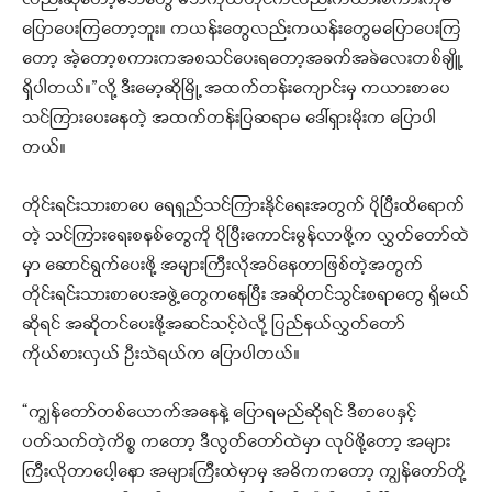
ပြောပေးကြတော့ဘူး။ ကယန်းတွေလည်းကယန်းတွေမပြောပေးကြ
တော့ အဲ့တော့စကားကအစသင်ပေးရတော့အခက်အခဲလေးတစ်ချိူ့
ရှိပါတယ်။”လို့ ဒီးမော့ဆိုမြို့ အထက်တန်းကျောင်းမှ ကယားစာပေ
သင်ကြားပေးနေတဲ့ အထက်တန်းပြဆရာမ ဒေါ်ရှားမိုးက ပြောပါ
တယ်။
တိုင်းရင်းသားစာပေ ရေရှည်သင်ကြားနိုင်ရေးအတွက် ပိုပြီးထိရောက်
တဲ့ သင်ကြားရေးစနစ်တွေကို ပိုပြီးကောင်းမွန်လာဖို့က လွှတ်တော်ထဲ
မှာ ဆောင်ရွက်ပေးဖို့ အများကြီးလိုအပ်နေတာဖြစ်တဲ့အတွက်
တိုင်းရင်းသားစာပေအဖွဲ့တွေကနေပြီး အဆိုတင်သွင်းစရာတွေ ရှိမယ်
ဆိုရင် အဆိုတင်ပေးဖို့အဆင်သင့်ပဲလို့ ပြည်နယ်လွှတ်တော်
ကိုယ်စားလှယ် ဦးသဲရယ်က ပြောပါတယ်။
“ကျွန်တော်တစ်ယောက်အနေနဲ့ ပြောရမည်ဆိုရင် ဒီစာပေနှင့်
ပတ်သက်တဲ့ကိစ္စ ကတော့ ဒီလွတ်တော်ထဲမှာ လုပ်ဖို့တော့ အများ
ကြီးလိုတာပေါ့နော အများကြီးထဲမှာမှ အဓိကကတော့ ကျွန်တော်တို့