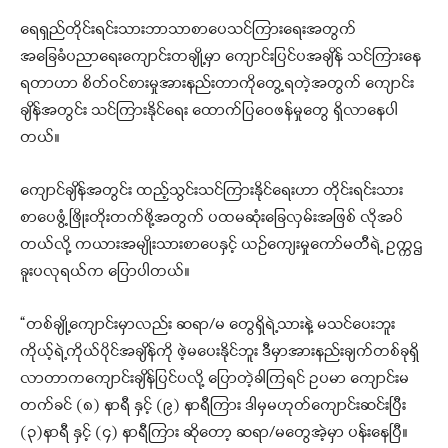
ရေရှည်တိုင်းရင်းသားဘာသာစာပေသင်ကြားရေးအတွက်
အခြေခံပညာရေးကျောင်းတချို့မှာ ကျောင်းပြင်ပအချိန် သင်ကြားနေ
ရတာဟာ စိတ်ဝင်စားမှုအားနည်းတာကိုတွေ့ရတဲ့အတွက် ကျောင်း
ချိန်အတွင်း သင်ကြားနိုင်ရေး ထောက်ပြဝေဖန်မှုတွေ ရှိလာနေပါ
တယ်။
ကျောင်ချိန်အတွင်း ထည့်သွင်းသင်ကြားနိုင်ရေးဟာ တိုင်းရင်းသား
စာပေဖွံ့ဖြိုးတိုးတက်ဖို့အတွက် ပထမဆုံးခြေလှမ်းအဖြစ် လိုအပ်
တယ်လို့ ကယားအမျိုးသားစာပေနှင့် ယဉ်ကျေးမှုကော်မတီရဲ့ ဥက္ကဌ
ခူးပလုရယ်က ပြောပါတယ်။
“တစ်ချို့ကျောင်းမှာလည်း ဆရာ/မ တွေရှိရဲ့သားနဲ့ မသင်ပေးဘူး
ကိုယ့်ရဲ့ကိုယ်ပိုင်အချိန်ကို ဖဲ့မပေးနိုင်ဘူး ဒီမှာအားနည်းချက်တစ်ခုရှိ
လာတာကကျောင်းချိန်ပြင်ပလို့ ပြောတဲ့ခါကြရင် ဥပမာ ကျောင်းမ
တက်ခင် (၈) နာရီ နှင့် (၉) နာရီကြား ဒါမှမဟုတ်ကျောင်းဆင်းပြီး
(၃)နာရီ နှင့် (၄) နာရီကြား ဆိုတော့ ဆရာ/မတွေအဲ့မှာ ပန်းနေပြီ။