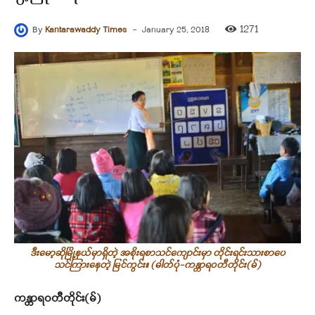
-
1271
By
Kantarawaddy Times
January 25, 2018
ဒီးမော့ဆိုမြို့နယ်မှာရှိတဲ့ အစိုးရစာသင်ကျောင်းမှာ တိုင်းရင်းသားစာပေ
သင်ကြားနေတဲ့ မြင်ကွင်း။ (ဓါတ်ပုံ-ကန္တာရဝတီတိုင်း(မ်)
ကန္တာရဝတီတိုင်း(မ်)