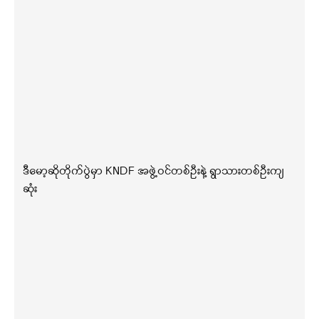
ဒီမော့ဆိုတိုက်ပွဲမှာ KNDF အဖွဲ့ဝင်တစ်ဦးနဲ့ ရွာသားတစ်ဦးကျ
ဆုံး