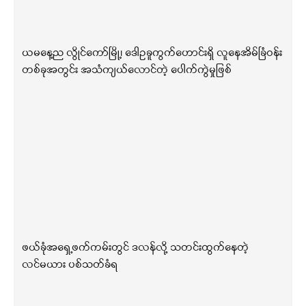
ယမနေ့ည လွိုင်ကော်မြို့၊ ဒေါဥခူကွက်ဟောင်းရှိ လူနေအိမ်ခြံဝန်း
တစ်ခုအတွင်း အသံကျယ်လောင်တဲ့ ပေါက်ကွဲမှုဖြစ်
ဖယ်ခုံအရှေ့ဖက်ကမ်းတွင် ဒလန်လို့ သတင်းထွက်နေတဲ့
လင်မယား ပစ်သတ်ခံရ