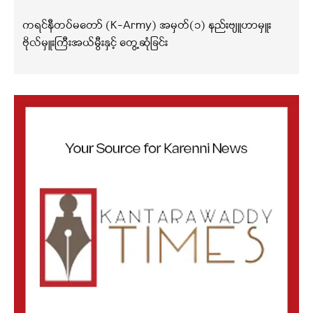
ကရင်နီတပ်မတော် (K-Army) အမှတ်(၁) နည်းဗျူဟာမှူး
ဗိုလ်မှူးကြီးအယ်မွီးနှင့် တွေ့ဆုံခြင်း