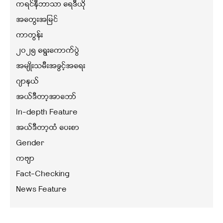
ကရင်နီဘာသာ ရေဒီယို
အတွေးအမြင်
ကာတွန်း
၂၀၂၅ ရွေးကောက်ပွဲ
အမျိုးသမီးအခွင့်အရေး
ဂျာနယ်
အယ်ဒီတာ့အာဘော်
In-depth Feature
အယ်ဒီတာ့ထံ ပေးစာ
Gender
ကဗျာ
Fact-Checking
News Feature