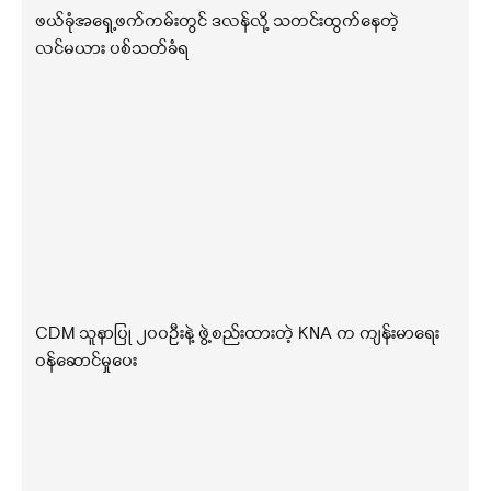
ဖယ်ခုံအရှေ့ဖက်ကမ်းတွင် ဒလန်လို့ သတင်းထွက်နေတဲ့
လင်မယား ပစ်သတ်ခံရ
CDM သူနာပြု ၂၀၀ဦးနဲ့ ဖွဲ့စည်းထားတဲ့ KNA က ကျန်းမာရေး
ဝန်ဆောင်မှုပေး