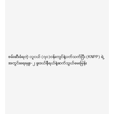
ဖမ်းဆီးခံရတဲ့ လူငယ် (၇၀)ဝန်းကျင်နဲ့ပတ်သက်ပြီး (KNPP) ရဲ့
အတွင်းရေးမှူး-၂ ခူးဒယ်နီရယ်နဲ့ဆက်သွယ်မေးမြန်း