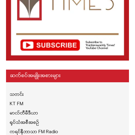
ဆက်စပ်အမျိုးအစားများ
သတင်း
KT FM
မာလ်တီမီဒီယာ
ရုပ်သံအစီအစဉ်
ကရင်နီဘာသာ FM Radio