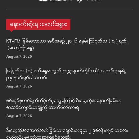
နောက်ဆုံးရ သတင်းများ
KT-FM မြန်မာဘာသာ အစီအစဉ် ၂၀၂၆ ခုနှစ်၊ ဩဂုတ်လ ( ၇ ) ရက်၊
(သောကြာနေ့)
August 7, 2026
ဩဂုတ်လ (၇) ရက်နေ့အတွက် ကန္တာရဝတီတိုင်း (မ်) သတင်းဌာနရဲ့
ညနေခင်းရုပ်သံသတင်း
August 7, 2026
စစ်အုပ်စုတပ်ရဲ့တိုက်ခိုက်မှုတွေကြောင့် ဒီးမော့ဆိုအနောက်ခြမ်းက
စာသင်ကျောင်းတချို့ကို ယာယီပိတ်ထားရ
August 7, 2026
ဒီးမော့ဆိုအနောက်ဘက်ခြမ်းက ချောင်းတခုမှာ ၂ နှစ်ဝန်းကျင် ကလေး
ငယ်တဦး မတော်တဆရေနစ်သေဆုံး