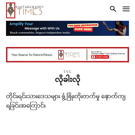
TAG
လိုခါးလို
တိုင်းရင်းသားဒေသများ ဖွံ့ဖြိုးတိုးတက်မှု နောက်ကျ
ရခြင်းအကြောင်း