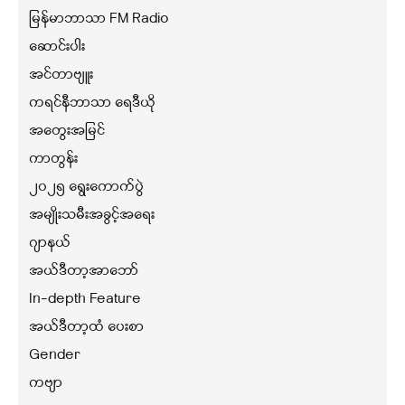
မြန်မာဘာသာ FM Radio
ဆောင်းပါး
အင်တာဗျူး
ကရင်နီဘာသာ ရေဒီယို
အတွေးအမြင်
ကာတွန်း
၂၀၂၅ ရွေးကောက်ပွဲ
အမျိုးသမီးအခွင့်အရေး
ဂျာနယ်
အယ်ဒီတာ့အာဘော်
In-depth Feature
အယ်ဒီတာ့ထံ ပေးစာ
Gender
ကဗျာ