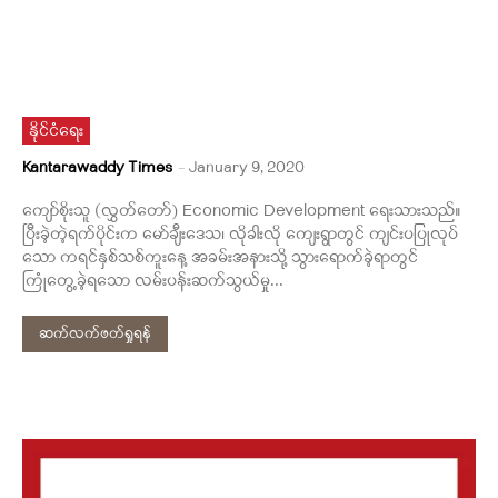
နိုင်ငံရေး
Kantarawaddy Times
-
January 9, 2020
ကျော်စိုးသူ (လွှတ်တော်) Economic Development ရေးသားသည်။
ပြီးခဲ့တဲ့ရက်ပိုင်းက မော်ချီးဒေသ၊ လိုခါးလို ကျေးရွာတွင် ကျင်းပပြုလုပ်
သော ကရင်နှစ်သစ်ကူးနေ့ အခမ်းအနားသို့ သွားရောက်ခဲ့ရာတွင်
ကြုံတွေ့ခဲ့ရသော လမ်းပန်းဆက်သွယ်မှု...
ဆက်လက်ဖတ်ရှုရန်