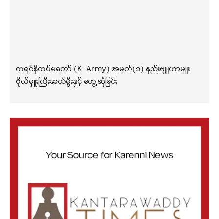
ကရင်နီတပ်မတော် (K-Army) အမှတ်(၁) နည်းဗျူဟာမှူး
ဗိုလ်မှူးကြီးအယ်မွီးနှင့် တွေ့ဆုံခြင်း