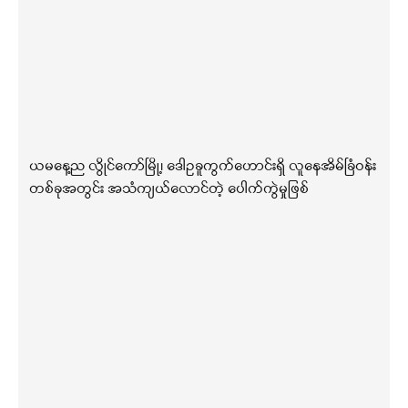
ယမနေ့ည လွိုင်ကော်မြို့၊ ဒေါဥခူကွက်ဟောင်းရှိ လူနေအိမ်ခြံဝန်း
တစ်ခုအတွင်း အသံကျယ်လောင်တဲ့ ပေါက်ကွဲမှုဖြစ်