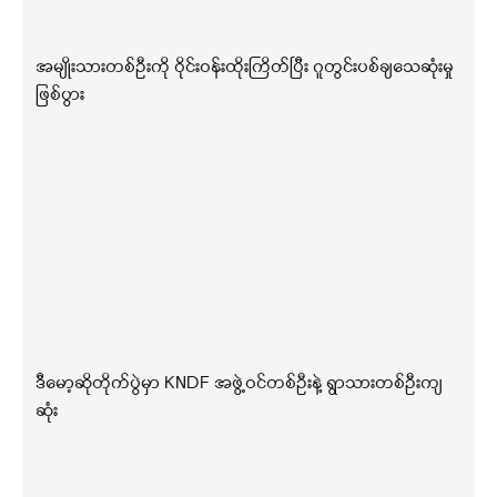
အမျိုးသားတစ်ဦးကို ဝိုင်းဝန်းထိုးကြိတ်ပြီး ဂူတွင်းပစ်ချသေဆုံးမှု
ဖြစ်ပွား
ဒီမော့ဆိုတိုက်ပွဲမှာ KNDF အဖွဲ့ဝင်တစ်ဦးနဲ့ ရွာသားတစ်ဦးကျ
ဆုံး