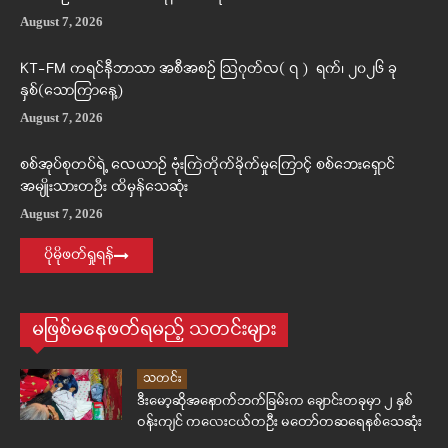
August 7, 2026
KT-FM ကရင်နီဘာသာ အစီအစဉ် ဩဂုတ်လ( ၇ ) ရက်၊ ၂၀၂၆ ခု
နှစ်(သောကြာနေ့)
August 7, 2026
စစ်အုပ်စုတပ်ရဲ့ လေယာဉ် ဗုံးကြဲတိုက်ခိုက်မှုကြောင့် စစ်ဘေးရှောင်
အမျိုးသားတဦး ထိမှန်သေဆုံး
August 7, 2026
ပိုမိုဖတ်ရှုရန်
မဖြစ်မနေဖတ်ရမည့် သတင်းများ
သတင်း
ဒီးမော့ဆိုအနောက်ဘက်ခြမ်းက ချောင်းတခုမှာ ၂ နှစ်
ဝန်းကျင် ကလေးငယ်တဦး မတော်တဆရေနစ်သေဆုံး