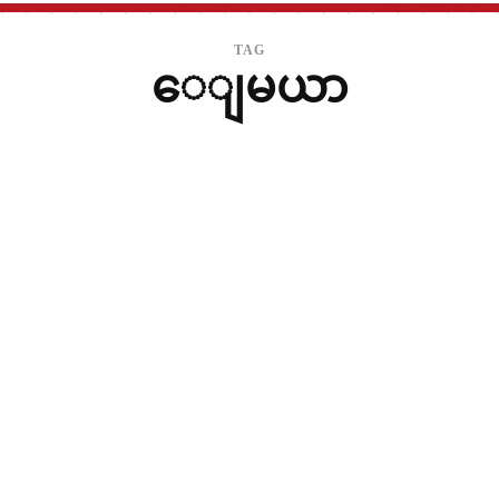
TAG
ေျမယာ