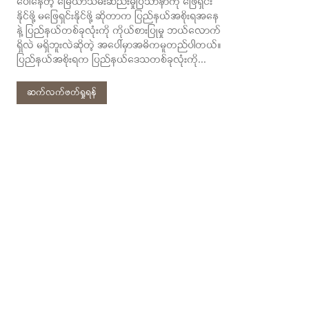
ပေါ်နေတဲ့ မြေယာသိမ်းဆည်းမှုပြသာနာကို ဖြေရှင်း
နိုင်ဖို့ မဖြေရှင်းနိုင်ဖို့ ဆိုတာက ပြည်နယ်အစိုးရအနေ
နဲ့ ပြည်နယ်တစ်ခုလုံးကို ကိုယ်စားပြုမှု ဘယ်လောက်
ရှိလဲ မရှိဘူးလဲဆိုတဲ့ အပေါ်မှာအဓိကမူတည်ပါတယ်။
ပြည်နယ်အစိုးရက ပြည်နယ်ဒေသတစ်ခုလုံးကို...
ဆက်လက်ဖတ်ရှုရန်