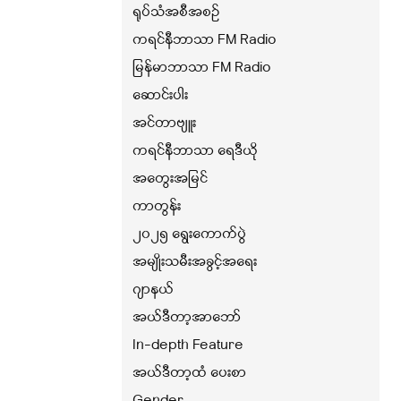
ရုပ်သံအစီအစဉ်
ကရင်နီဘာသာ FM Radio
မြန်မာဘာသာ FM Radio
ဆောင်းပါး
အင်တာဗျူး
ကရင်နီဘာသာ ရေဒီယို
အတွေးအမြင်
ကာတွန်း
၂၀၂၅ ရွေးကောက်ပွဲ
အမျိုးသမီးအခွင့်အရေး
ဂျာနယ်
အယ်ဒီတာ့အာဘော်
In-depth Feature
အယ်ဒီတာ့ထံ ပေးစာ