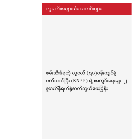
လူဖတ်အများဆုံး သတင်းများ
ဖမ်းဆီးခံရတဲ့ လူငယ် (၇၀)ဝန်းကျင်နဲ့
ပတ်သက်ပြီး (KNPP) ရဲ့ အတွင်းရေးမှူး-၂
ခူးဒယ်နီရယ်နဲ့ဆက်သွယ်မေးမြန်း