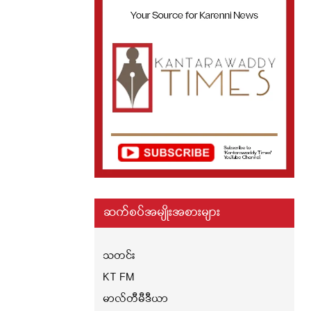
ဆက်စပ်အမျိုးအစားများ
သတင်း
KT FM
မာလ်တီမီဒီယာ