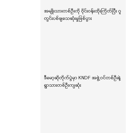
အမျိုးသားတစ်ဦးကို ဝိုင်းဝန်းထိုးကြိတ်ပြီး ဂူ
တွင်းပစ်ချသေဆုံးမှုဖြစ်ပွား
ဒီမော့ဆိုတိုက်ပွဲမှာ KNDF အဖွဲ့ဝင်တစ်ဦးနဲ့
ရွာသားတစ်ဦးကျဆုံး