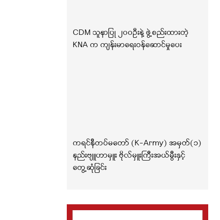
CDM သူနာပြု ၂၀၀ဦးနဲ့ ဖွဲ့စည်းထားတဲ့
KNA က ကျန်းမာရေးဝန်ဆောင်မှုပေး
ကရင်နီတပ်မတော် (K-Army) အမှတ်(၁)
နည်းဗျူဟာမှူး ဗိုလ်မှူးကြီးအယ်မွီးနှင့်
တွေ့ဆုံခြင်း