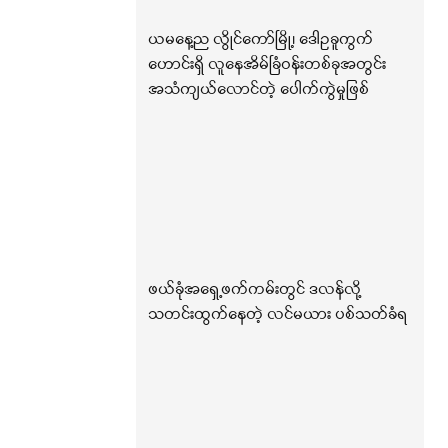
ယမနေ့ည လွိုင်ကော်မြို့၊ ဒေါဥခူကွက်
ဟောင်းရှိ လူနေအိမ်ခြံဝန်းတစ်ခုအတွင်း
အသံကျယ်လောင်တဲ့ ပေါက်ကွဲမှုဖြစ်
ဖယ်ခုံအရှေ့ဖက်ကမ်းတွင် ဒလန်လို့
သတင်းထွက်နေတဲ့ လင်မယား ပစ်သတ်ခံရ