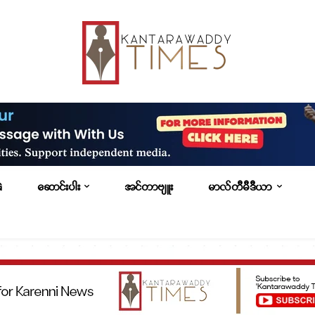
G
ဆောင်းပါး
အင်တာဗျူး
မာလ်တီမီဒီယာ