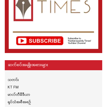
ဆက်စပ်အမျိုးအစားများ
သတင်း
KT FM
မာလ်တီမီဒီယာ
ရုပ်သံအစီအစဉ်