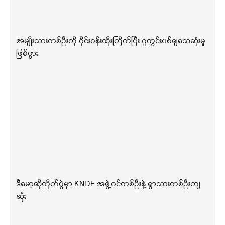
အမျိုးသားတစ်ဦးကို ဝိုင်းဝန်းထိုးကြိတ်ပြီး ဂူတွင်းပစ်ချသေဆုံးမှု
ဖြစ်ပွား
ဒီမော့ဆိုတိုက်ပွဲမှာ KNDF အဖွဲ့ဝင်တစ်ဦးနဲ့ ရွာသားတစ်ဦးကျ
ဆုံး