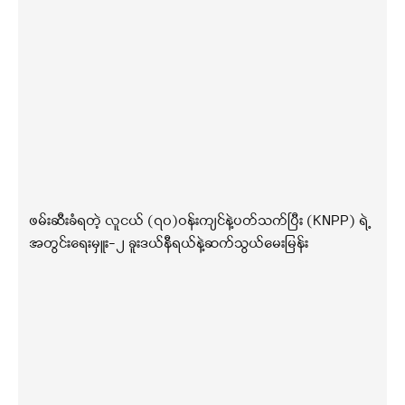
ဖမ်းဆီးခံရတဲ့ လူငယ် (၇၀)ဝန်းကျင်နဲ့ပတ်သက်ပြီး (KNPP) ရဲ့
အတွင်းရေးမှူး-၂ ခူးဒယ်နီရယ်နဲ့ဆက်သွယ်မေးမြန်း