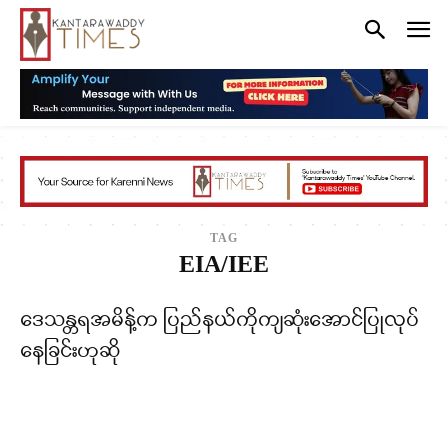
TAG
EIA/IEE
ဒေသန္တရအမိန့်က ပြည်နယ်ကိုကျဆုံးအောင်ပြုလုပ်
နေခြင်းဟုဆို