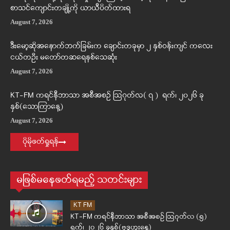
စာသင်ကျောင်းတချို့ကို ယာယီပိတ်ထားရ
August 7, 2026
ဒီးမော့ဆိုအနောက်ဘက်ခြမ်းက ချောင်းတခုမှာ ၂ နှစ်ဝန်းကျင် ကလေး
ငယ်တဦး မတော်တဆရေနစ်သေဆုံး
August 7, 2026
KT-FM ကရင်နီဘာသာ အစီအစဉ် ဩဂုတ်လ( ၇ ) ရက်၊ ၂၀၂၆ ခု
နှစ်(သောကြာနေ့)
August 7, 2026
ပိုမိုဖတ်ရှုရန်
မဖြစ်မနေဖတ်ရမည့် သတင်းများ
KT FM
KT-FM ကရင်နီဘာသာ အစီအစဉ် ဩဂုတ်လ (၅)
ရက်၊ ၂၀၂၆ ခုနှစ်(ဗုဒ္ဓဟူးနေ့)