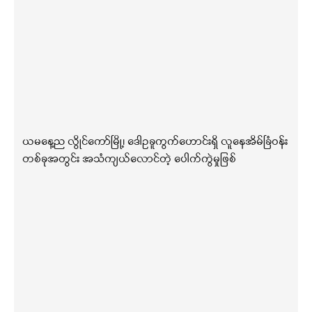
ယမနေ့ည လွိုင်ကော်မြို့၊ ဒေါဥခူကွက်ဟောင်းရှိ လူနေအိမ်ခြံဝန်း
တစ်ခုအတွင်း အသံကျယ်လောင်တဲ့ ပေါက်ကွဲမှုဖြစ်