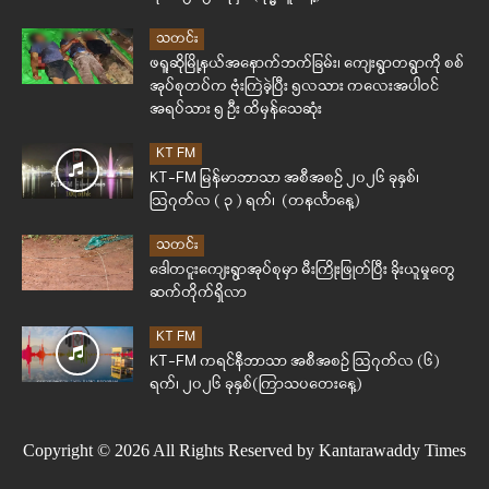
သတင်း
ဖရူဆိုမြို့နယ်အနောက်ဘက်ခြမ်း၊ ကျေးရွာတရွာကို စစ်
အုပ်စုတပ်က ဗုံးကြဲခဲ့ပြီး ၅လသား ကလေးအပါဝင်
အရပ်သား ၅ ဦး ထိမှန်သေဆုံး
KT FM
KT-FM မြန်မာဘာသာ အစီအစဉ် ၂၀၂၆ ခုနှစ်၊
ဩဂုတ်လ ( ၃ ) ရက်၊ (တနင်္လာနေ့)
သတင်း
ဒေါတငူးကျေးရွာအုပ်စုမှာ မီးကြိုးဖြုတ်ပြီး ခိုးယူမှုတွေ
ဆက်တိုက်ရှိလာ
KT FM
KT-FM ကရင်နီဘာသာ အစီအစဉ် ဩဂုတ်လ (၆)
ရက်၊ ၂၀၂၆ ခုနှစ်(ကြာသပတေးနေ့)
Copyright © 2026 All Rights Reserved by Kantarawaddy Times