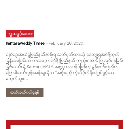
လူ့အခွင့်အရေး
Kantarawaddy Times
-
February 20, 2020
နော်ဒွေးအယ်ခူပြည်နယ်အစိုးရ သတ်မှတ်ထားတဲ့ ဒေသန္တရအမိန့်ထုတ်
ပြန်ထားခြင်းက ကယား(ကရင်နီ)ပြည်နယ် ကျဆုံးအောင် ပြုလုပ်နေခြင်း
ဖြစ်တယ်လို့ Karenni MATA အဖွဲ့မှ တာဝန်ခံဖြစ်တဲ့ ခွန်းအန်းဂျလိုက
ပြောပါတယ်။ခွန်းအန်းဂျလိုက “အစိုးရကို တိုက်ခိုက်ဖို့အမြင်ဖွင့်တာ
မဟုတ်ဘူး။...
ဆက်လက်ဖတ်ရှုရန်