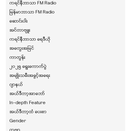
ကရင်နီဘာသာ FM Radio
မြန်မာဘာသာ FM Radio
ဆောင်းပါး
အင်တာဗျူး
ကရင်နီဘာသာ ရေဒီယို
အတွေးအမြင်
ကာတွန်း
၂၀၂၅ ရွေးကောက်ပွဲ
အမျိုးသမီးအခွင့်အရေး
ဂျာနယ်
အယ်ဒီတာ့အာဘော်
In-depth Feature
အယ်ဒီတာ့ထံ ပေးစာ
Gender
ကဗျာ