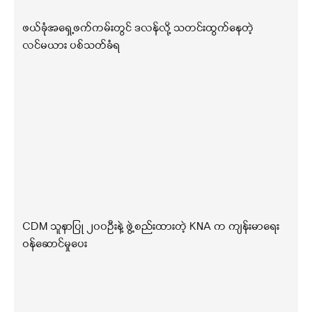
ဖယ်ခုံအရှေ့ဖက်ကမ်းတွင် ဒလန်လို့ သတင်းထွက်နေတဲ့
လင်မယား ပစ်သတ်ခံရ
CDM သူနာပြု ၂၀၀ဦးနဲ့ ဖွဲ့စည်းထားတဲ့ KNA က ကျန်းမာရေး
ဝန်ဆောင်မှုပေး