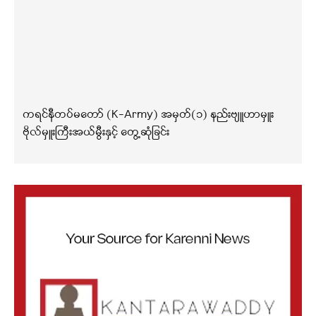
ကရင်နီတပ်မတော် (K-Army) အမှတ်(၁) နည်းဗျူဟာမှူး
ဗိုလ်မှူးကြီးအယ်မွီးနှင့် တွေ့ဆုံခြင်း