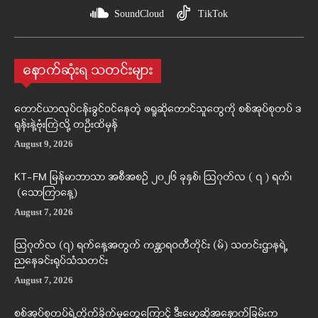
SoundCloud
TikTok
နောက်ဆုံးရ သတင်းများ
တောင်ယာလုပ်ငန်းခွင်ဝင်နေတဲ့ ဖရူဆိုတောင်သူတွေကို စစ်အုပ်စုတပ် ဒ
ရုန်းနဲ့ဗုံးကြဲလို့ တဦးထိမှန်
August 9, 2026
KT-FM မြန်မာဘာသာ အစီအစဉ် ၂၀၂၆ ခုနှစ်၊ ဩဂုတ်လ ( ၇ ) ရက်၊
(သောကြာနေ့)
August 7, 2026
ဩဂုတ်လ (၇) ရက်နေ့အတွက် ကန္တာရဝတီတိုင်း (မ်) သတင်းဌာနရဲ့
ညနေခင်းရုပ်သံသတင်း
August 7, 2026
စစ်အုပ်စုတပ်ရဲ့တိုက်ခိုက်မှုတွေကြောင့် ဒီးမော့ဆိုအနောက်ခြမ်းက