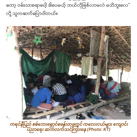
တော့ ဝမ်းသာစရာပေါ့ ဒါပေမယ့် ဘယ်လိုဖြစ်လာမလဲ မသိဘူးလေ”
လို့ သူကဆက်ပြောပါတယ်။
ကရင်နီပြည် စစ်ဘေးရှောင်စခန်းတခုတွင် ကလေးငယ်များ ကျောင်း
ပညာရေး ဆက်လက်သင်ကြားနေ (Photo: KT)