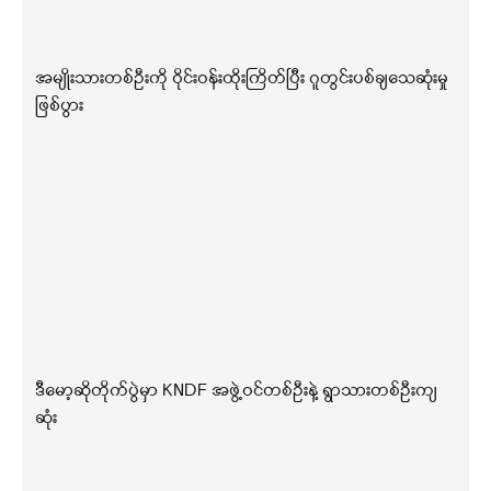
အမျိုးသားတစ်ဦးကို ဝိုင်းဝန်းထိုးကြိတ်ပြီး ဂူတွင်းပစ်ချသေဆုံးမှု
ဖြစ်ပွား
ဒီမော့ဆိုတိုက်ပွဲမှာ KNDF အဖွဲ့ဝင်တစ်ဦးနဲ့ ရွာသားတစ်ဦးကျ
ဆုံး