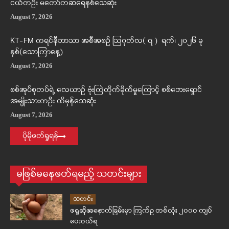
ငယ်တဦး မတော်တဆရေနစ်သေဆုံး
August 7, 2026
KT-FM ကရင်နီဘာသာ အစီအစဉ် ဩဂုတ်လ( ၇ ) ရက်၊ ၂၀၂၆ ခု
နှစ်(သောကြာနေ့)
August 7, 2026
စစ်အုပ်စုတပ်ရဲ့ လေယာဉ် ဗုံးကြဲတိုက်ခိုက်မှုကြောင့် စစ်ဘေးရှောင်
အမျိုးသားတဦး ထိမှန်သေဆုံး
August 7, 2026
ပိုမိုဖတ်ရှုရန်
မဖြစ်မနေဖတ်ရမည့် သတင်းများ
သတင်း
ဖရူဆိုအနောက်ခြမ်းမှာ ကြက်ဥ တစ်လုံး ၂၀၀၀ ကျပ်
ပေးဝယ်ရ