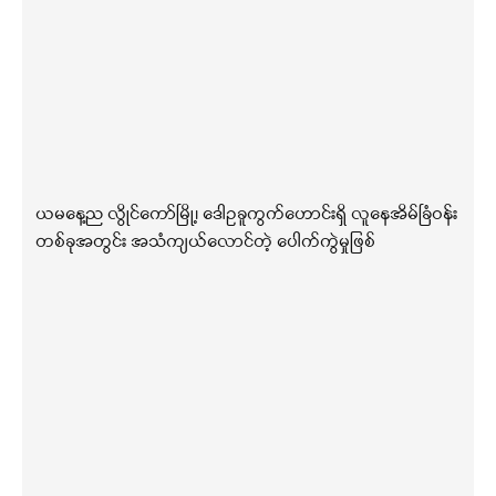
ယမနေ့ည လွိုင်ကော်မြို့၊ ဒေါဥခူကွက်ဟောင်းရှိ လူနေအိမ်ခြံဝန်း
တစ်ခုအတွင်း အသံကျယ်လောင်တဲ့ ပေါက်ကွဲမှုဖြစ်