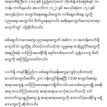
အခုသမီးကြီးက (၁၇)နှစ် ပြည့်တော့မယ် ကိုဗစ်နဲ့ စစ်မဖြစ်ရင် ၁၀
တန်း တက်ရမယ်။ အလတ်က (၁၂) နှစ် အငယ်ဆုံးက (၇) နှစ်
အကုန်လုံးက ကျောင်းနေအရွယ်တွေပဲ။ တစ်နေ့တစ်နေ့ သူတို့
ပညာရေး အတွက်ပဲ စိတ်ပူနေရတယ်။ အစိုးရကျောင်းတော့ထားမှာ
မဟုတ်ဘူး” လို့ဆိုပါတယ်။
စစ်ရှောင်ကလေးတွေပညာရေးအတွက် အဓိက က အတန်းတက်ဖို့
မဟုတ်ဘဲ သူတို့ရဲ့ သိသင့်တတ်သင့်တဲ့ လူမှုရေး စာရိတ္တပိုင်းတွေကို
အနည်းဆုံး သင်ကြားပေးနိုင်ဖို့ မနှင်းတစ်ယောက် သူနဲ့ဘ၀တူ မိခင်
တွေကို အကြံပြုထားပါတယ်။
လက်ရှိ ကရင်နီပြည်က စစ်ရှောင်စခန်းတွေမှာ ဖွင့်လှစ်ထားတဲ့
စာသင်ကျောင်းပေါင်း ၂၀၀ ဝန်းကျင်ရှိနေပြီး CDM ကျောင်းဆရာ
ဆရာမတွေနဲ့ သင်ကြားပေးနေတာရှိပါတယ်။ ဒေသခံတွေတချို့ အဆို
အရ စာသင်ကြားပေးတဲ့ ဆရာဆရာမ မလုံလောက်သလို သင်
ထောက်ကူပစ္စည်းတွေ နဲ့ ဆရာဆရာမတွေကို ထောက်ပံ့ပေးနိုင်မှု မရှိ
သေးဘူးလို့ ဆိုပါတယ်။