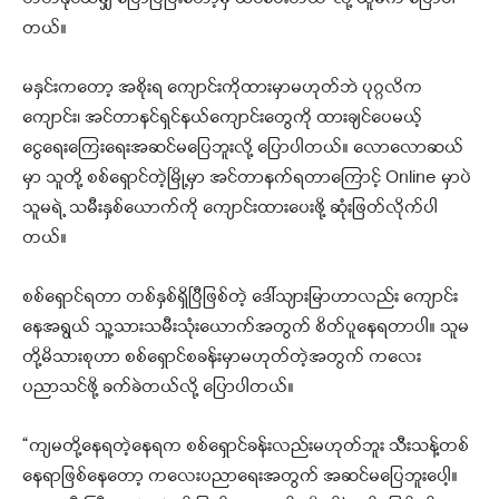
တယ်။
မနှင်းကတော့ အစိုးရ ကျောင်းကိုထားမှာမဟုတ်ဘဲ ပုဂ္ဂလိက
ကျောင်း၊ အင်တာနင်ရှင်နယ်ကျောင်းတွေကို ထားချင်ပေမယ့်
ငွေရေးကြေးရေးအဆင်မပြေဘူးလို့ ပြောပါတယ်။ လောလောဆယ်
မှာ သူတို့ စစ်ရှောင်တဲ့မြို့မှာ အင်တာနက်ရတာကြောင့် Online မှာပဲ
သူမရဲ့ သမီးနှစ်ယောက်ကို ကျောင်းထားပေးဖို့ ဆုံးဖြတ်လိုက်ပါ
တယ်။
စစ်ရှောင်ရတာ တစ်နှစ်ရှိပြီဖြစ်တဲ့ ဒေါ်သျားမြာဟာလည်း ကျောင်း
နေအရွယ် သူ့သားသမီးသုံးယောက်အတွက် စိတ်ပူနေရတာပါ။ သူမ
တို့မိသားစုဟာ စစ်ရှောင်စခန်းမှာမဟုတ်တဲ့အတွက် ကလေး
ပညာသင်ဖို့ ခက်ခဲတယ်လို့ ပြောပါတယ်။
“ကျမတို့နေရတဲ့နေရက စစ်ရှောင်ခန်းလည်းမဟုတ်ဘူး သီးသန့်တစ်
နေရာဖြစ်နေတော့ ကလေးပညာရေးအတွက် အဆင်မပြေဘူးပေါ့။