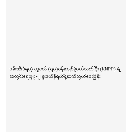
ဖမ်းဆီးခံရတဲ့ လူငယ် (၇၀)ဝန်းကျင်နဲ့ပတ်သက်ပြီး (KNPP) ရဲ့
အတွင်းရေးမှူး-၂ ခူးဒယ်နီရယ်နဲ့ဆက်သွယ်မေးမြန်း