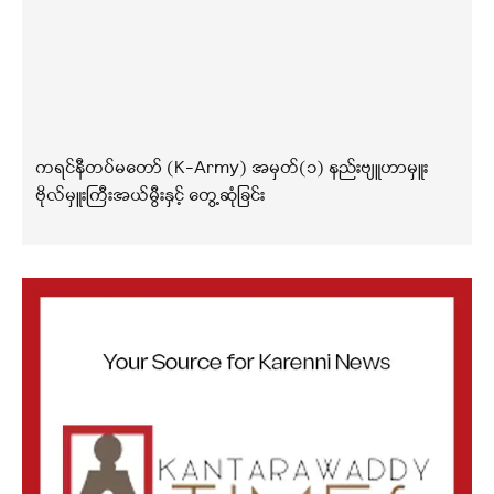
ကရင်နီတပ်မတော် (K-Army) အမှတ်(၁) နည်းဗျူဟာမှူး
ဗိုလ်မှူးကြီးအယ်မွီးနှင့် တွေ့ဆုံခြင်း