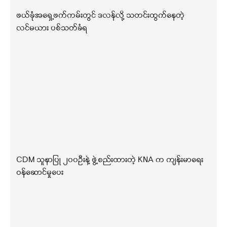
ဖယ်ခုံအရှေ့ဖက်ကမ်းတွင် ဒလန်လို့ သတင်းထွက်နေတဲ့
လင်မယား ပစ်သတ်ခံရ
CDM သူနာပြု ၂၀၀ဦးနဲ့ ဖွဲ့စည်းထားတဲ့ KNA က ကျန်းမာရေး
ဝန်ဆောင်မှုပေး