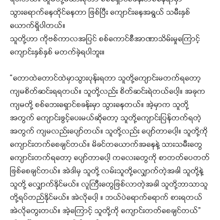
သွားရောက်နေထိုင်နေတာ ဖြစ်ပြီး ကျောင်းနေအရွယ် သမီးနှစ်
ယောက်ရှိပါတယ်။
သူတို့ဟာ ကိုဗစ်ကာလအပြင် စစ်ကောင်စီအာဏာသိမ်းမှုကြောင့်
ကျောင်းနှစ်နှစ် မတက်ခဲ့ရပါဘူး။
“တောထဲတောင်ထဲမှာသွားပုန်းရတာ သူတို့ကျောင်းမတက်ရတော့
ကျမစိတ်ဆင်းရရတယ်။ သူတို့လည်း စိတ်ဆင်းရဲတယ်ပေါ့။ အခုက
ကျမတို့ စစ်ဘေးရှောင်စခန်းမှာ သွားနေတယ်။ အဲ့မှာက သူတို့
အတွက်‌ ကျောင်းဖွင့်ပေးမယ်ဆိုတော့ သူတို့ကျောင်းပြန်တက်ရတဲ့
အတွက် ကျမလည်းပျော်တယ်။ သူတို့လည်း ပျော်တာပေါ့။ သူတို့ကို
ကျောင်းတက်စေချင်တယ်။ မိခင်တယောက်အနေနဲ့ သားသမီးတွေ
ကျောင်းတက်ရတော့ ပျော်တာပေါ့ ကလေးတွေကို စာတတ်ပေတတ်
ဖြစ်စေချင်တယ်။ အဲဒါမှ သူတို့ လမ်းသူတို့လျှောက်တဲ့အခါ သူတို့နဲ့
သူတို့ လျှောက်နိုင်မယ်။ လူကြီးတွေဖြစ်လာတဲ့အခါ သူတို့ဘာသာသူ
တို့ရပ်တည်နိုင်မယ်။ အဲလိုပေါ့ ။ ဘယ်ပဲရောက်ရောက် စားရတယ်
အဲလိုတွေးတယ်။ အဲ့ကြောင့် သူတို့ကို ကျောင်းတတ်စေချင်တယ်”