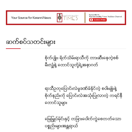
ဆက်စပ်သတင်းများ
စိုက်ပျိုး၊ ရိတ်သိမ်းရာသီကို တားဆီးနေတဲ့စစ်
မီးလျှံနဲ့ တောင်သူတို့ရဲ့အနာဂတ်
ရာသီဥတုပြောင်းလဲမှုဒဏ်ခံနိုင်တဲ့ စပါးမျိုးနဲ့
စိုက်နည်းကို ပြောင်းလဲအသုံးပြုလာတဲ့ ကရင်နီ
တောင်သူများ
မြေမြှုပ်မိုင်းနှင့် တခြားပေါက်ကွဲစေတတ်သော
ပစ္စည်းများအန္တရာယ်