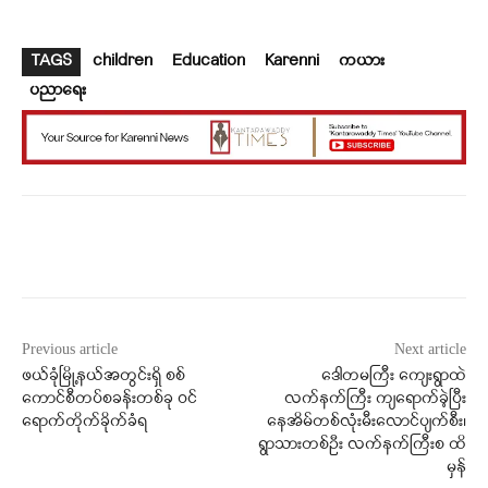
TAGS
children
Education
Karenni
ကယား
ပညာရေး
Facebook
X
WhatsApp
Previous article
Next article
ဖယ်ခုံမြို့နယ်အတွင်းရှိ စစ်
ဒေါတမကြီး ကျေးရွာထဲ
ကောင်စီတပ်စခန်းတစ်ခု ဝင်
လက်နက်ကြီး ကျရောက်ခဲ့ပြီး
ရောက်တိုက်ခိုက်ခံရ
နေအိမ်တစ်လုံးမီးလောင်ပျက်စီး၊
ရွာသားတစ်ဦး လက်နက်ကြီးစ ထိ
မှန်