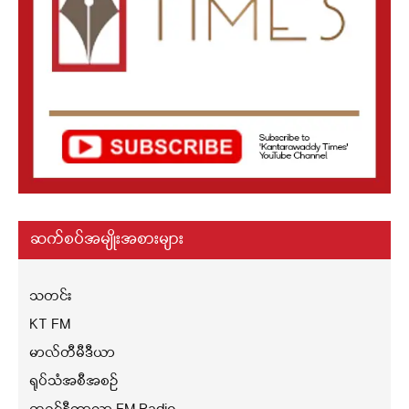
ဆက်စပ်အမျိုးအစားများ
သတင်း
KT FM
မာလ်တီမီဒီယာ
ရုပ်သံအစီအစဉ်