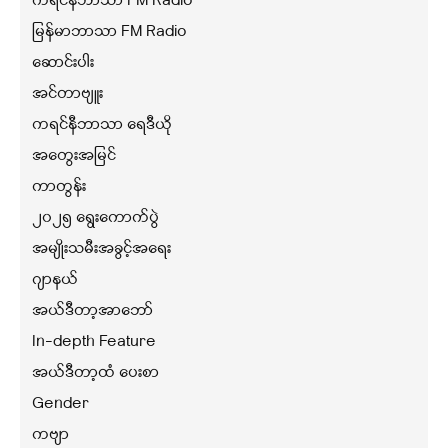
ကရင်နီဘာသာ FM Radio
မြန်မာဘာသာ FM Radio
ဆောင်းပါး
အင်တာဗျူး
ကရင်နီဘာသာ ရေဒီယို
အတွေးအမြင်
ကာတွန်း
၂၀၂၅ ရွေးကောက်ပွဲ
အမျိုးသမီးအခွင့်အရေး
ဂျာနယ်
အယ်ဒီတာ့အာဘော်
In-depth Feature
အယ်ဒီတာ့ထံ ပေးစာ
Gender
ကဗျာ