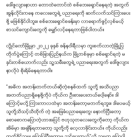
ဒေါ်ဇူလျားနာဟာ တောထဲတောင်ထဲ စစ်ဘေးရှောင်နေရတဲ့ အတွက်
အွန်လိုင်းကနေ ကလေးတွေရဲ့ ပညာရေးကို ဆက်လက်သင်ကြားပေး
ဖို့ မဖြစ်နိုင်ပါဘူး။ စစ်ဘေးရှောင်စခန်းမှာ လာရောက်ဖွင့်လှစ်မယ့်
စာသင်ကျောင်းတွေကို မျှော်လင့်နေရတာဖြစ်ပါတယ်။
လွိုင်ကော်မြို့မှာ ၂၀၂၂ ခုနှစ် ဇန်နဝါရီလမှာ ကူးစက်လာတဲ့မြို့ပြ
တိုက်ပွဲကြောင့် တစ်ခြားပြည်နယ်က မြို့တစ်ခုမှာ စစ်ရှောင်ရတဲ့ မ
နှင်းတစ်ယောက်လည်း သူ့သမီးတွေရဲ့ ပညာရေးအတွက် ဒေါ်ဇူလျား
နာလိုပဲ စိုးရိမ်နေရတာပါ။
“အဓိက အတန်းတက်တယ်ဆိုတဲ့စနစ်ထက် သူတို့ အသိပညာ
အတတ်ပညာရှိနေဖို့ကိုပဲ ကိုယ်က ဦးစားပေးတယ်ပေါ့နော်။ ဒါ
ကြောင့်မလို့ ကြားကာလထဲမှာ အတန်းတော့မတက်ရဘူး။ ဒါပေမယ့်
သူတို့သိသင့်သိထိုက် တဲ့ အခြေခံပညာရေးတွေ၊ နောက်ပြီးတော့
စောစောကပြောတဲ့ဟာအပြင် ဗဟုသုတလေးတွေကိုတော့ ကိုယ်က
အိမ်မှာ အချိန်ရတာတော့ သူတို့ကို လေ့လာခိုင်းတယ်။ ကိုယ်လည်း
တတ်နိုင်သမျှ ပြောပြပြီးတော့မှ သင်ပေးတယ်“လို့ သူမက ပြောပါ