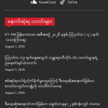
SoundCloud
TikTok
နောက်ဆုံးရ သတင်းများ
KT-FM မြန်မာဘာသာ အစီအစဉ် ၂၀၂၆ ခုနှစ်၊ ဩဂုတ်လ ( ၇ ) ရက်၊
(သောကြာနေ့)
August 7, 2026
ဩဂုတ်လ (၇) ရက်နေ့အတွက် ကန္တာရဝတီတိုင်း (မ်) သတင်းဌာနရဲ့
ညနေခင်းရုပ်သံသတင်း
August 7, 2026
စစ်အုပ်စုတပ်ရဲ့တိုက်ခိုက်မှုတွေကြောင့် ဒီးမော့ဆိုအနောက်ခြမ်းက
စာသင်ကျောင်းတချို့ကို ယာယီပိတ်ထားရ
August 7, 2026
ဒီးမော့ဆိုအနောက်ဘက်ခြမ်းက ချောင်းတခုမှာ ၂ နှစ်ဝန်းကျင် ကလေး