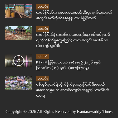
သတင်း
ကရင်နီပြည်က နေရာဒေသအသီးသီးမှာ ရက်သတ္တပတ်
အတွင်း စက်သုံးဆီဈေးနှုန်း ထပ်မံမြင့်တက်
သတင်း
ကရင်နီပြည်နဲ့ ကယန်းဒေသအတွင်းမှာ စစ်အုပ်စုတပ်
ရဲ့ တိုက်ခိုက်မှုတွေကြောင့် တလအတွင်း နေအိမ် ၁၀
လုံးကျော် ပျက်စီး
KT FM
KT-FM မြန်မာဘာသာ အစီအစဉ် ၂၀၂၆ ခုနှစ်၊
ဩဂုတ်လ ( ၇ ) ရက်၊ (သောကြာနေ့)
သတင်း
စစ်အုပ်စုတပ်ရဲ့တိုက်ခိုက်မှုတွေကြောင့် ဒီးမော့ဆို
အနောက်ခြမ်းက စာသင်ကျောင်းတချို့ကို ယာယီပိတ်
ထားရ
Copyright © 2026 All Rights Reserved by Kantarawaddy Times