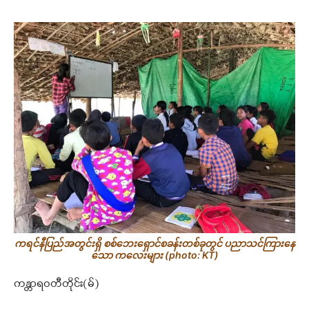
ကရင်နီပြည်အတွင်းရှိ စစ်ဘေးရှောင်စခန်းတစ်ခုတွင် ပညာသင်ကြားနေ
သော ကလေးများ (photo: KT)
ကန္တာရဝတီတိုင်း(မ်)