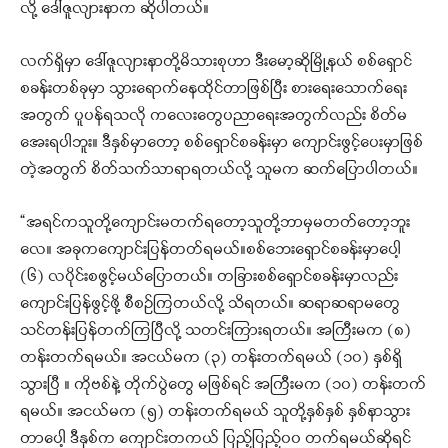
လို့ ဒေါ်ဇူလျားနာက ဆိုပါတယ်။
လက်ရှိမှာ ဒေါ်ဇူလျားနာတို့မိသားစုဟာ ဒီးမော့ဆိုမြို့နယ် စစ်ရှောင်
စခန်းတစ်ခုမှာ သွားရောက်နေထိုင်တာဖြစ်ပြီး စားရေးသောက်ရေး
အတွက် ပူပန်ရသလို ကလေးတွေပညာရေးအတွက်လည်း စိတ်မ
အေးရပါဘူး။ ဒီနှစ်မှာ‌တော့ စစ်ရှောင်စခန်းမှာ ကျောင်းဖွင့်ပေးမှာဖြစ်
တဲ့အတွက် စိတ်သက်သာရာရတယ်လို့ သူမက ဆက်ပြောပါတယ်။
“အရင်ကသူတို့ကျောင်းမတက်ရတော့သူတို့ဘာမှမတတ်တော့ဘူး
လေ။ အခုကကျောင်းပြန်တတ်ရမယ်။စစ်ဘေးရှောင်စခန်းမှာပေါ့
(၆) လပိုင်းစဖွင့်မယ်ပြောတယ်။ တခြားစစ်ရှောင်စခန်းမှာလည်း
ကျောင်းပြန်ဖွင့်ဖို့ စီစဉ်ကြတယ်လို့ သိရတယ်။ ဆရာဆရာမတွေ
သင်တန်းပြန်တက်ကြပြီလို့ သတင်းကြားရတယ်။ အကြီးမက (၈)
တန်းတက်ရမယ်။ အငယ်မက (၃) တန်းတက်ရမယ် (၁၀) နှစ်ရှိ
သွားပြီ ။ ကိုဗစ်နဲ့ တိုက်ပွဲတွေ မဖြစ်ရင် အကြီးမက (၁၀) တန်းတက်
ရမယ်။ အငယ်မက (၅) တန်းတက်ရမယ် သူတို့နှစ်နှစ် နှစ်နာသွား
တာ‌ပေါ့ ဒီနှစ်က ကျောင်းတကယ် ပြည့်ပြည့်၀၀ တက်ရမယ်ဆိုရင်