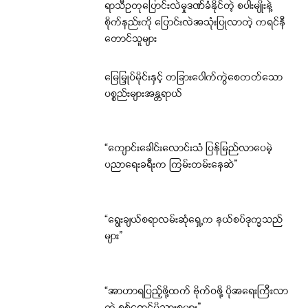
ရာသီဥတုပြောင်းလဲမှုဒဏ်ခံနိုင်တဲ့ စပါးမျိုးနဲ့
စိုက်နည်းကို ပြောင်းလဲအသုံးပြုလာတဲ့ ကရင်နီ
တောင်သူများ
မြေမြှုပ်မိုင်းနှင့် တခြားပေါက်ကွဲစေတတ်သော
ပစ္စည်းများအန္တရာယ်
“ကျောင်းခေါင်းလောင်းသံ ပြန်မြည်လာပေမဲ့
ပညာရေးခရီးက ကြမ်းတမ်းနေဆဲ”
“ရွေးချယ်စရာလမ်းဆုံရှေ့က နယ်စပ်ဒုက္ခသည်
များ”
“အာဟာရပြည့်ဖို့ထက် ဗိုက်ဝဖို့ ပိုအရေးကြီးလာ