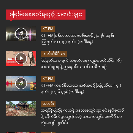
မဖြစ်မနေဖတ်ရမည့် သတင်းများ
KT FM
KT-FM မြန်မာဘာသာ အစီအစဉ် ၂၀၂၆ ခုနှစ်၊
ဩဂုတ်လ ( ၄ ) ရက်၊ (အင်္ဂါနေ့)
မာလ်တီမီဒီယာ
ဩဂုတ်လ ၃ ရက် တနင်္လာနေ့ ကန္တာရဝတီတိုင်း (မ်)
သတင်းဌာနရဲ့ ညနေခင်းသတင်းအစီအစဉ်
KT FM
KT-FM ကရင်နီဘာသာ အစီအစဉ် ဩဂုတ်လ ( ၄ )
ရက်၊ ၂၀၂၆ ခုနှစ်(အင်္ဂါနေ့)
သတင်း
ကရင်နီပြည်နဲ့ ကယန်းဒေသအတွင်းမှာ စစ်အုပ်စုတပ်
ရဲ့ တိုက်ခိုက်မှုတွေကြောင့် တလအတွင်း နေအိမ် ၁၀
လုံးကျော် ပျက်စီး