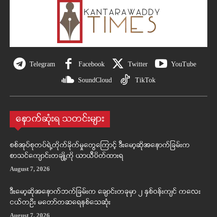
Telegram
Facebook
Twitter
YouTube
SoundCloud
TikTok
နောက်ဆုံးရ သတင်းများ
စစ်အုပ်စုတပ်ရဲ့တိုက်ခိုက်မှုတွေကြောင့် ဒီးမော့ဆိုအနောက်ခြမ်းက
စာသင်ကျောင်းတချို့ကို ယာယီပိတ်ထားရ
August 7, 2026
ဒီးမော့ဆိုအနောက်ဘက်ခြမ်းက ချောင်းတခုမှာ ၂ နှစ်ဝန်းကျင် ကလေး
ငယ်တဦး မတော်တဆရေနစ်သေဆုံး
August 7, 2026