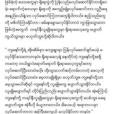
ဖြစ်ခဲ့တဲ့ ဒေသတွေမှာ ရိုးရာပွဲကို ပြန်လည်မလုပ်ဆောင်နိုင်တာရှိပေ
မဲ့၊ ရောက်တဲ့ဒေသမှာ ရိုးရာကို အကျဉ်းချုံးလုပ်ဆောင်တာ၊ လူဦးရေ
အနည်းငယ်နဲ့သာ လုပ်ဆောင်ကြတာတွေရှိပါတယ်။ ဧည့်သည်တွေ
ကို မဖိတ်ကြားနိုင်တာ ၊ ခမ်းနားစွာမလုပ်နိုင်တာပဲ ကွာခြားသွားတာ
ဖြစ်တဲ့အတွက် ကရင်နီလူမျိုးစုတွေမှာ ရိုးရာဓလေ့တွေ ပျောက်
ကွယ်သွားမှာ မဟုတ်ဘူးလို့ဆိုပါတယ်။
“ ကျနော်တို့ရဲ့ အိုးအိမ်မှာ၊ ကျေးရွာမှာ ပြန်လုပ်ဆောင်ချင်ပေမဲ့ မ
လုပ်နိုင်သေးတာတခုပဲ။ ရိုးရာဓလေ့နဲ့ နေထိုင်တဲ့ ကျနော်တို့အဖို့
ကတော့ ဘယ်ရွာပဲရောက်ရောက် ရိုးရာဓလေ့တူရင်တော့
လုပ်ဆောင်ပြီးသားပဲပေါ့။ ဘိုးဘွားလက်ဆင့်ကမ်းလာတဲ့ ဓလေ့ကို
လုပ်ဆောင်ပြီးသားပဲ။ မေ့တာမျိုးရှိမှာ မဟုတ်ဘူး။ ကျနော်တို့သာ
မေ့သွားမယ်ဆိုရင် ကျနော်တို့ လူမျိုးတွေ ပျောက်သွားနိုင်တယ်။
လူမျိုးပျောက်ရင် တိုင်းပြည်လည်း ပျောက်သွားနိုင်တယ်။ အဲ့ကြောင့်
ကျနော်တို့ ကရင်နီလူမျိုးတွေမှာ ရိုးရာဓလေ့တွေကို မပစ်ဘူး၊ မမေ့
ပျောက်ဘူး။ အဲ့ဒီလို ခံယူထားတယ်။ ဒါပေမယ့် အခုကာလမှာ
လုပ်ဆောင်တာက အကြီးအကျယ် မလုပ်နိုင်တာ တခုပဲ။ “