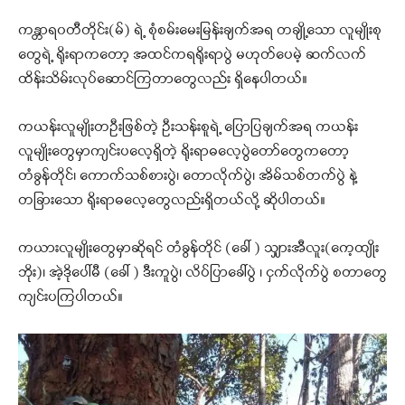
ကန္တာရ၀တီတိုင်း(မ်) ရဲ့ စုံစမ်းမေးမြန်းချက်အရ တချို့သော လူမျိုးစု
တွေရဲ့ ရိုးရာကတော့ အထင်ကရရိုးရာပွဲ မဟုတ်ပေမဲ့ ဆက်လက်
ထိန်းသိမ်းလုပ်ဆောင်ကြတာတွေလည်း ရှိနေပါတယ်။
ကယန်းလူမျိုးတဦးဖြစ်တဲ့ ဦးသန်းစူရဲ့ ပြောပြချက်အရ ကယန်း
လူမျိုးတွေမှာကျင်းပလေ့ရှိတဲ့ ရိုးရာဓလေ့ပွဲတော်တွေကတော့
တံခွန်တိုင်၊ ကောက်သစ်စားပွဲ၊ တောလိုက်ပွဲ၊ အိမ်သစ်တက်ပွဲ နဲ့
တခြားသော ရိုးရာဓလေ့တွေလည်းရှိတယ်လို့ ဆိုပါတယ်။
ကယားလူမျိုးတွေမှာဆိုရင် တံခွန်တိုင် (ခေါ် ) သျှားအီလူး(ကေ့ထျိုး
ဘိုး)၊ အဲ့ဒိုပေါ်မီ (ခေါ် ) ဒီးကူပွဲ၊ လိပ်ပြာခေါ်ပွဲ ၊ ငှက်လိုက်ပွဲ စတာတွေ
ကျင်းပကြပါတယ်။