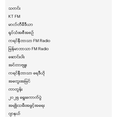
သတင်း
KT FM
မာလ်တီမီဒီယာ
ရုပ်သံအစီအစဉ်
ကရင်နီဘာသာ FM Radio
မြန်မာဘာသာ FM Radio
ဆောင်းပါး
အင်တာဗျူး
ကရင်နီဘာသာ ရေဒီယို
အတွေးအမြင်
ကာတွန်း
၂၀၂၅ ရွေးကောက်ပွဲ
အမျိုးသမီးအခွင့်အရေး
ဂျာနယ်