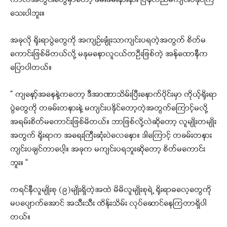
ကာလအတွင်းတွေမှာတော့ ခမ်းခမ်းနားနား ပြန်လည်မကျင်းပနိုင်ကြ
သေးပါဘူး။
အခုလို ရိုးရာပွဲတွေကို အကျဉ်းချုံးသာကျင်းပရတဲ့အတွက် စိတ်မ
ကောင်းဖြစ်မိတယ်လို့ မနုမနောလူငယ်တဦးဖြစ်တဲ့ အန်ထောနီက
ပြောပါတယ်။
“ ကျနော့်အနေနဲ့ကတော့ ဒီအာဏာသိမ်းပြီးနောက်ပိုင်းမှာ ကိုယ့်ရိုးရာ
ပွဲတွေကို တခမ်းတနားနဲ့ မကျင်းပနိုင်တော့တဲ့အတွက်ကြောင့်မလို့
အရမ်းစိတ်မကောင်းဖြစ်မိတယ်။ ဘာဖြစ်လို့လဲဆိုတော့ လူမျိုးတမျိုး
အတွက် ရိုးရာက အရေးကြီးဆုံးပဲလေနော။ ဒါကြောင့် တခမ်းတနား
ကျင်းပချင်တာပေါ့။ အခုက မကျင်းပရဘူးဆိုတော့ စိတ်မကောင်း
ဘူး။ “
ကရင်နီလူမျိုးစု (၉)မျိုးရှိတဲ့အထဲ မိမိလူမျိုးစုရဲ့ ရိုးရာဓလေ့တွေကို
မပပျောက်အောင် အသီးသီး ထိန်းသိမ်း လုပ်ဆောင်နေကြတာရှိပါ
တယ်။