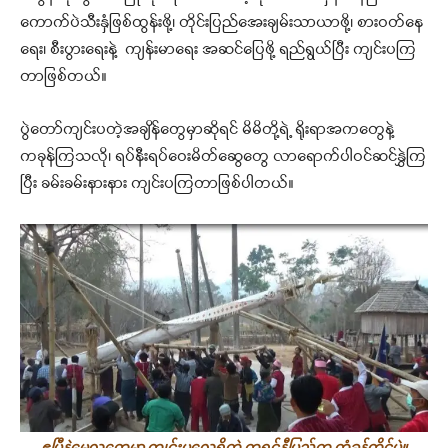
ကောက်ပဲသီးနှံဖြစ်ထွန်းဖို့၊ တိုင်းပြည်အေးချမ်းသာယာဖို့၊ စားဝတ်နေ
ရေး၊ စီးပွားရေးနဲ့ ကျန်းမာရေး အဆင်ပြေဖို့ ရည်ရွယ်ပြီး ကျင်းပကြ
တာဖြစ်တယ်။
ပွဲတော်ကျင်းပတဲ့အချိန်တွေမှာဆိုရင် မိမိတို့ရဲ့ ရိုးရာအကတွေနဲ့
ကခုန်ကြသလို၊ ရပ်နီးရပ်ဝေးမိတ်ဆွေတွေ လာရောက်ပါဝင်ဆင်နွှဲကြ
ပြီး ခမ်းခမ်းနားနား ကျင်းပကြတာဖြစ်ပါတယ်။
ဧပြီနဲ့မေလတွေမှာ ကျင်းပလေ့ရှိတဲ့ ကရင်နီပြည်က တံခွန်တိုင်ပွဲ။