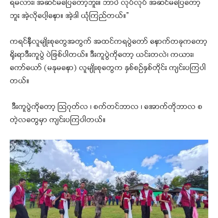
ရမလား၊ အဆင်မပြေတော့ဘူး။ ဘာပဲ လုပ်လုပ် အဆင်မပြေတော့
ဘူး အဲ့လိုပေါ့နော။ အဲ့ဒါ ယုံကြည်တယ်။”
ကရင်နီလူမျိုးစုတွေအတွက် အထင်ကရပွဲတော် နောက်တခုကတော့
ရိုးရာဒီးကူပွဲ ပဲဖြစ်ပါတယ်။ ဒီးကူပွဲကိုတော့ ယင်းတလဲ၊ ကယား၊
ကော်ယော် (မနုမနော) လူမျိုးစုတွေက နှစ်စဉ်နှစ်တိုင်း ကျင်းပကြပါ
တယ်။
ဒီးကူပွဲကိုတော့ ဩဂုတ်လ ၊ စက်တင်ဘာလ ၊ အောက်တိုဘာလ စ
တဲ့လတွေမှာ ကျင်းပကြပါတယ်။