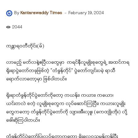
-
February 19, 2024
By
Kantarawaddy Times
2044
ကန္တာရဝတီတိုင်း(မ်)
လာမည့် မတ်လနဲ့ဧပြီလတွေမှာ ကရင်နီလူမျိုးစုတွေရဲ့ အထင်ကရ
ရိုးရာပွဲတော်တခုဖြစ်တဲ့ “တံခွန်တိုင်” ပွဲတော်ကျင်းပမဲ့ ရာသီ
ရောက်လာတော့မှာ ဖြစ်ပါတယ်။
ရိုးရာတံခွန်တိုင်ပွဲတော်ကိုတော့ ကယန်း၊ ကယား၊ ကယော၊
ယင်းတလဲ စတဲ့ လူမျိုးစုတွေက လုပ်ဆောင်ကြပြီး၊ ကယားလူမျိုး
တွေကတော့ တံခွန်တိုင်ပွဲတော်ကို သျားအီးလှူး (ကေထျိုးဘိုး) လို့
ခေါ်ဆိုကြပါတယ်။
တံခွန်တိုင်ပွဲတော်ပြုလုပ်ရတာကတော့ မိုးလေဝသမှန်ကန်ပြီး