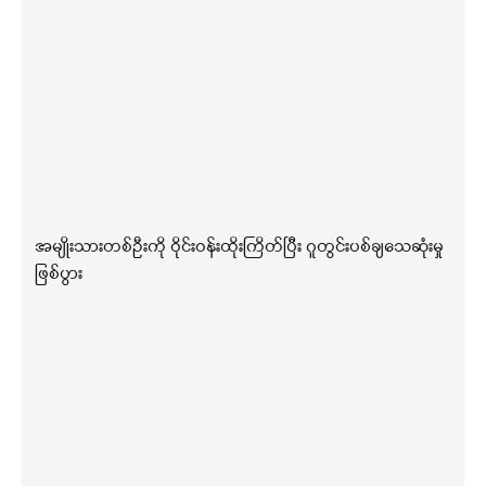
အမျိုးသားတစ်ဦးကို ဝိုင်းဝန်းထိုးကြိတ်ပြီး ဂူတွင်းပစ်ချသေဆုံးမှု
ဖြစ်ပွား