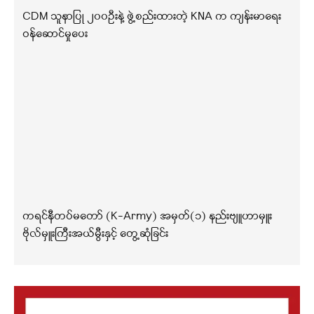
CDM သူနာပြု ၂၀၀ဦးနဲ့ ဖွဲ့စည်းထားတဲ့ KNA က ကျန်းမာရေး
ဝန်ဆောင်မှုပေး
ကရင်နီတပ်မတော် (K-Army) အမှတ်(၁) နည်းဗျူဟာမှူး
ဗိုလ်မှူးကြီးအယ်မွီးနှင့် တွေ့ဆုံခြင်း