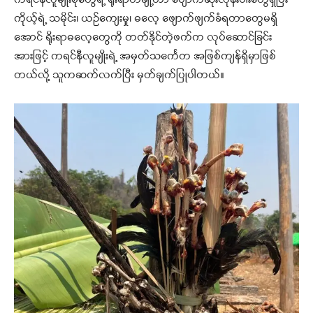
ကရင်နီလူမျိုးစုတွေရဲ့ ရိုးရာတချို့ဟာ ပျောက်ဆုံးလုနီးပါးတွေရှိပြီး
ကိုယ့်ရဲ့ သမိုင်း၊ ယဉ်ကျေးမှု၊ ဓလေ့ ဖျောက်ဖျက်ခံရတာတွေမရှိ
အောင် ရိုးရာဓလေ့တွေကို တတ်နိုင်တဲ့ဖက်က လုပ်ဆောင်ခြင်း
အားဖြင့် ကရင်နီလူမျိုးရဲ့ အမှတ်သင်္ကေတ အဖြစ်ကျန်ရှိမှာဖြစ်
တယ်လို့ သူကဆက်လက်ပြီး မှတ်ချက်ပြုပါတယ်။