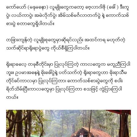
ကော်ယော် (မနုမနော) လူမျိုးတွေကတော့ ဗေ့လာဂါဖို (ခေါ် ) ဒီးကူ
ပွဲ၊ လယ်ကာပွဲ၊ အမဲလိုက်ပွဲ၊ အိမ်သစ်မင်္ဂလာတက်ပွဲ နဲ့ ကောက်သစ်
စားပွဲ စတာတွေရှိပါတယ်။
တခြားကျန်တဲ့ လူမျိုးစုတွေမှာဆိုရင်လည်း အထင်ကရ မဟုတ်တဲ့
သက်ဆိုင်ရာရိုးရာပွဲတွေ ကိုယ်စီရှိကြပါတယ်။
ရိုးရာဓလေ့ တခုစီတိုင်းမှာ ပြုလုပ်ကြတဲ့ ကာလတွေက မတူညီကြပါ
ဘူး။ ဥပမာအနေနဲ့ မိုးခေါ်ပွဲနဲ့ ပတ်သက်တဲ့ ရိုးရာတွေဟာ မိုးရာသီမ
တိုင်ခင်ကာလမှာ ပြုလုပ်ကြတာ၊ ကောက်သစ်စားပွဲတွေကို စပါး
ရိတ်သိမ်းပြီးကာလတွေမှာ ပြုလုပ်ကြတာ စသဖြင့် ကွဲပြားကြပါ
တယ်။