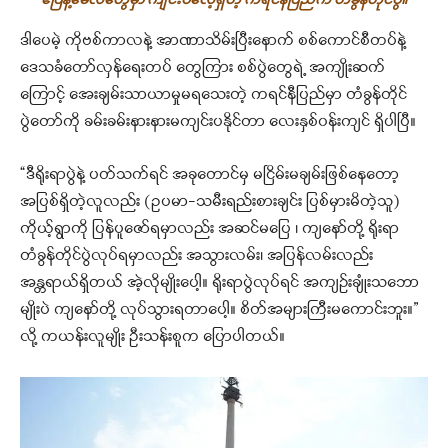
ဒါပေမဲ့ ကိုဗစ်ကာလနဲ့ အာဏာသိမ်းပြီးနောက် စစ်ကောင်စီတပ်နဲ့
ဒေသခံတော်လှန်ရေးတပ် တွေကြား စစ်ပွဲတွေရဲ့ အကျိုးဆက်
ကြောင့် အေးချမ်းသာယာမှုမရသေးတဲ့ ကရင်နီပြည်မှာ တံခွန်တိုင်
ပွဲတော်ကို ခမ်းခမ်းနားနားမကျင်းပနိုင်တာ လေးနှစ်၀န်းကျင် ရှိပါပြီ။
“ဒီရိုးရာပွဲနဲ့ ပတ်သက်ရင် အခုတောင်မှ မငြိမ်းမချမ်းဖြစ်နေတော့
အပြစ်ရှိတဲ့လူလည်း (ဥပမာ-သမီးရည်းစားချင်း ပြစ်မှားမိတဲ့သူ)
ကိုယ့်ရွာကို ပြန်ပူဇော်ရမှာလည်း အဆင်မပြေ ၊ ကျနော်တို့ ရိုးရာ
တံခွန်တိုင်ပွဲလုပ်ရမှာလည်း အသွားလမ်း၊ အပြန်လမ်းလည်း
အန္တရာယ်ရှိတယ် အဲ့လိုမျိုးပေါ့။ ရိုးရာပွဲလုပ်ရင် အကျဉ်းချုံးသဘော
မျိုးပဲ ကျနော်တို့ လုပ်သွားရတာပေါ့။ စိတ်အများကြီးမကောင်းဘူး။”
လို့ ကယန်းလူမျိုး ဦးသန်းစူက ပြောပါတယ်။