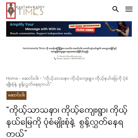
Home
ဆောင်းပါး
“ကိုယ့်သာသနာ၊ ကိုယ့်ကျေးရွာ၊ ကိုယ့်နယ်မြေကို ပုံစံ
မျိုးစုံနဲ့ စွန့်လွှတ်နေရတယ်”
ဆောင်းပါး
“ကိုယ့်သာသနာ၊ ကိုယ့်ကျေးရွာ၊ ကိုယ့်
နယ်မြေကို ပုံစံမျိုးစုံနဲ့ စွန့်လွှတ်နေရ
တယ်”