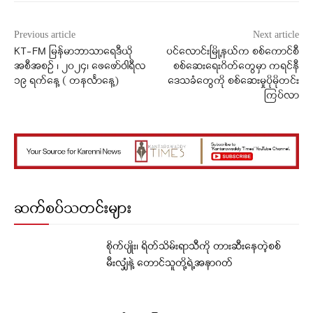
Previous article
Next article
KT-FM မြန်မာဘာသာရေဒီယို
ပင်လောင်းမြို့နယ်က စစ်ကောင်စီ
အစီအစဉ် ၊ ၂၀၂၄၊ ဖေဖော်ဝါရီလ
စစ်ဆေးရေးဂိတ်တွေမှာ ကရင်နီ
၁၉ ရက်နေ့ ( ‌‌တနင်္လာနေ့)
ဒေသခံတွေကို စစ်ဆေးမှုပိုမိုတင်း
ကြပ်လာ
ဆက်စပ်သတင်းများ
စိုက်ပျိုး၊ ရိတ်သိမ်းရာသီကို တားဆီးနေတဲ့စစ်
မီးလျှံနဲ့ တောင်သူတို့ရဲ့အနာဂတ်