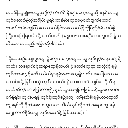
ကရင်နီလူမျိုးစုတွေမှာရှိတဲ့ ကိုယ်စီ ရိုးရာဓလေ့တွေကို စနစ်တကျ
လုပ်ဆောင်ဖို့လိုအပ်ပြီး မူရင်းတန်ဖိုးတွေမပျောက်ပျက်အောင်
အခက်အခဲတွေကြားက တတ်နိုင်သလောက်ပြည့်ပြည့်စုံစုံ လုပ်ဖို့
ကြိုးစားကြရမယ်လို့ ကော်ယော် (မနူမနော) အမျိုးသားလူငယ် ခွံမာ
တီးယာ ကလည်း ပြောဆိုပါတယ်။
“ ရိုးရာယဉ်ကျေးမှုတွေ၊ ပွဲတွေ၊ ဓလေ့တွေက သူ့လုပ်ရမဲ့အရာတွေရှိ
တယ်။ သူရှောင်ရမဲ့အရာတွေရှိတယ်။ ပွဲတော်တွေမှာ အသုံးပြုရမဲ့
တူရိယာတွေရှိမယ်။ လိုက်နာရမဲ့အရာတွေရှိတယ်။ အခြေနေက မ
ကောင်းလို့ ဖြစ်သလို ကျင်းပတယ်။ ပွဲသေးသေးပဲ ကျင်းပလိုက်ရ
တယ်ဆိုတဲ့ဟာ ပြောတာမျိုး မှတ်ယူတာမျိုး မဖြစ်သင့်ဘူးလေနော။
နဂိုရှိရင်း ကျင်းပရမဲ့ လုပ်ရိုးလုပ်စဉ်တွေ ၊ ထိန်းသိမ်းရမဲ့ဟာတွေကို
ကျနော်တို့ ရှိတဲ့အရာတွေကနေ ကိုယ်လုပ်လို့ရတဲ့ အရာတွေ မှန်
သမျှ တတ်နိုင်သမျှ လုပ်ဆောင်ဖို့ ဖြစ်တာပေါ့။ “