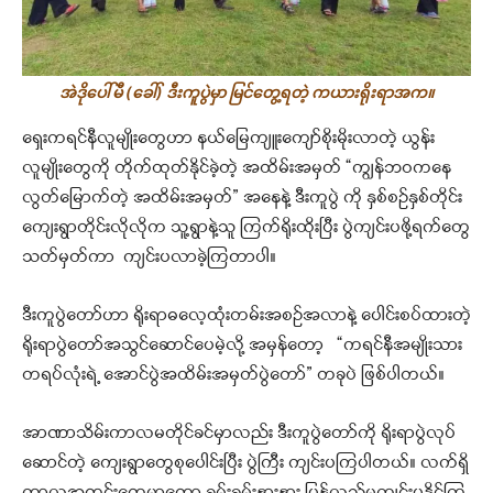
အဲဒိုပေါ်မီ (ခေါ်) ဒီးကူပွဲမှာ မြင်တွေ့ရတဲ့ ကယားရိုးရာအက။
ရှေးကရင်နီလူမျိုးတွေဟာ နယ်မြေကျူးကျော်စိုးမိုးလာတဲ့ ယွန်း
လူမျိုးတွေကို တိုက်ထုတ်နိုင်ခဲ့တဲ့ အထိမ်းအမှတ် “ကျွန်ဘဝကနေ
လွတ်မြောက်တဲ့ အထိမ်းအမှတ်” အနေနဲ့ ဒီးကူပွဲ ကို နှစ်စဉ်နှစ်တိုင်း
ကျေးရွာတိုင်းလိုလိုက သူ့ရွာနဲ့သူ ကြက်ရိုးထိုးပြီး ပွဲကျင်းပဖို့ရက်တွေ
သတ်မှတ်ကာ ကျင်းပလာခဲ့ကြတာပါ။
ဒီးကူပွဲတော်ဟာ ရိုးရာဓလေ့ထုံးတမ်းအစဉ်အလာနဲ့ ပေါင်းစပ်ထားတဲ့
ရိုးရာပွဲတော်အသွင်ဆောင်ပေမဲ့လို့ အမှန်တော့ “ကရင်နီအမျိုးသား
တရပ်လုံးရဲ့ အောင်ပွဲအထိမ်းအမှတ်ပွဲတော်” တခုပဲ ဖြစ်ပါတယ်။
အာဏာသိမ်းကာလမတိုင်ခင်မှာလည်း ဒီးကူပွဲတော်ကို ရိုးရာပွဲလုပ်
ဆောင်တဲ့ ကျေးရွာတွေစုပေါင်းပြီး ပွဲကြီး ကျင်းပကြပါတယ်။ လက်ရှိ