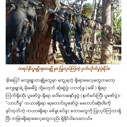
ကရင်နီလူမျိုးစုတချို့မှာ ပြုလုပ်ကြတဲ့ ငှက်လိုက်ပွဲပုံရိပ်။
ဒါ့အပြင် ကျေးရွာတချို့တွေမှာ တွေ့ရတဲ့ ရိုးရာဓလေ့တွေကတော့
ကျေးရွာရဲ့ မိုးခေါ်ပွဲ သို့မဟုတ် ဆုံဆွဲပွဲ၊ လာတုံခူ (ခေါ် ) ရိုးရာ
ကြက်ရိုးထိုး ပူဇော်ပွဲ၊ ရိုးရာ ပေါ်ကေးနော်ဒူပွဲ (နတ်မင်းကြီး ပူဇော်ပွဲ)၊
“လာလီခူ” ကယားရိုးရာ ဆုတောင်းပူဇော်ပွဲ၊ မကောင်းဆိုးဝါးကို
နှင်ထုတ်တဲ့ ကယားရိုးရာ စစ်ခူ(စပ်ခူ) စတာတွေကို ပြုလုပ်ကြတာရှိ
ပြီး တခြားရိုးရာဓလေ့တွေလည်း ရှိနိုင်ပါသေးတယ်။