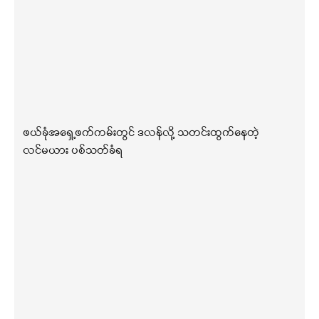
ဖယ်ခုံအရှေ့ဖက်ကမ်းတွင် ဒလန်လို့ သတင်းထွက်နေတဲ့
လင်မယား ပစ်သတ်ခံရ