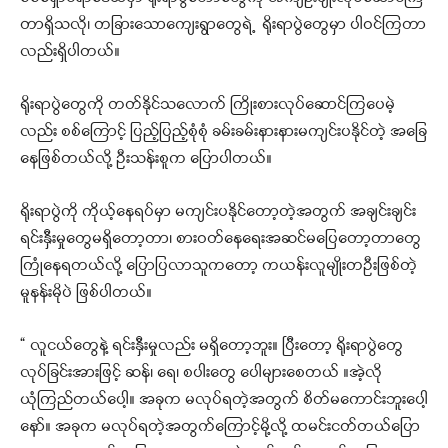
တာရှိသလို၊ တခြားသောကျေးရွာတွေရဲ့ ရိုးရာပွဲတွေမှာ ပါဝင်ကြတာ
လည်းရှိပါတယ်။
ရိုးရာပွဲတွေကို တတ်နိုင်သလောက် ကြိုးစားလုပ်ဆောင်ကြပေမဲ့
လည်း စစ်ကြောင့် ပြည့်ပြည့်စုံစုံ ခမ်းခမ်းနားနားမကျင်းပနိုင်တဲ့ အခြေ
နေဖြစ်တယ်လို့ ဦးသန်းစူက ပြောပါတယ်။
ရိုးရာပွဲကို ကိုယ့်နေရပ်မှာ မကျင်းပနိုင်တော့တဲ့အတွက် အချင်းချင်း
ရင်းနှီးမှုတွေမရှိတော့တာ၊ စားဝတ်နေရေးအဆင်မပြေတော့တာတွေ
ကြုံနေရတယ်လို့ ပြောပြလာသူကတော့ ကယန်းလူမျိုးတဦးဖြစ်တဲ့
မူနန်းမိုပဲ ဖြစ်ပါတယ်။
“ လူငယ်တွေနဲ့ ရင်းနှီးမှုလည်း မရှိတော့ဘူး။ ပြီးတော့ ရိုးရာပွဲတွေ
လုပ်ခြင်းအားဖြင့် ဆန်၊ ရေ၊ စပါးတွေ ပေါများစေတယ် ။အဲ့လို
ယုံကြည်တယ်ပေါ့။ အခုက မလုပ်ရတဲ့အတွက် စိတ်မကောင်းဘူးပေါ့
နော်။ အခုက မလုပ်ရတဲ့အတွက်ကြောင့်မို့လို့ ထမင်းငတ်တယ်ပြော