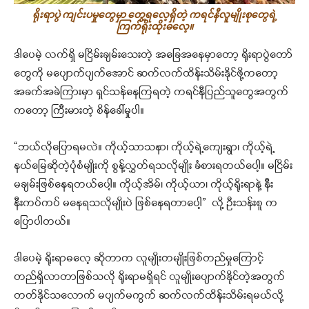
ရိုးရာပွဲ ကျင်းပမှုတွေမှာ တွေ့ရလေ့ရှိတဲ့ ကရင်နီလူမျိုးစုတွေရဲ့
ကြက်ရိုးထိုးဓလေ့။
ဒါပေမဲ့ လက်ရှိ မငြိမ်းချမ်းသေးတဲ့ အခြေအနေမှာတော့ ရိုးရာပွဲတော်
တွေကို မပျောက်ပျက်အောင် ဆက်လက်ထိန်းသိမ်းနိုင်ဖို့ကတော့
အခက်အခဲကြားမှာ ရှင်သန်နေကြရတဲ့ ကရင်နီပြည်သူတွေအတွက်
ကတော့ ကြီးမားတဲ့ စိန်ခေါ်မှုပါ။
“ဘယ်လိုပြောရမလဲ။ ကိုယ့်သာသနာ၊ ကိုယ့်ရဲ့ကျေးရွာ၊ ကိုယ့်ရဲ့
နယ်မြေဆိုတဲ့ပုံစံမျိုးကို စွန့်လွှတ်ရသလိုမျိုး ခံစားရတယ်ပေါ့။ မငြိမ်း
မချမ်းဖြစ်နေရတယ်ပေါ့။ ကိုယ့်အိမ်၊ ကိုယ့်ယာ၊ ကိုယ့်ရိုးရာနဲ့ နီး
နီးကပ်ကပ် မနေရသလိုမျိုးပဲ ဖြစ်နေရတာပေါ့” လို့ ဦးသန်းစူ က
ပြောပါတယ်။
ဒါပေမဲ့ ရိုးရာဓလေ့ ဆိုတာက လူမျိုးတမျိုးဖြစ်တည်မှုကြောင့်
တည်ရှိလာတာဖြစ်သလို ရိုးရာမရှိရင် လူမျိုးပျောက်နိုင်တဲ့အတွက်
တတ်နိုင်သလောက် မပျက်မကွက် ဆက်လက်ထိန်းသိမ်းရမယ်လို့