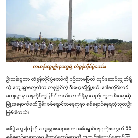
ကယန်းလူမျိုးစုတွေရဲ့ တံခွန်တိုင်ပွဲတော်။
ဦးသန်းစူဟာ တံခွန်တိုင်ပွဲတော်ကို စဉ်လာမပြတ် လုပ်ဆောင်လျှက်ရှိ
တဲ့ ကျေးရွာတွေထဲက တခုဖြစ်တဲ့ ဒီးမော့ဆိုမြို့နယ်၊ ဒေါခလိုင်းလင်
ကျေးရွာမှာ နေထိုင်သူဖြစ်ပါတယ်။ လက်ရှိမှာလည်း သူက ဒီးမော့ဆို
မြို့အနောက်ဖက်ခြမ်း စစ်ရှောင်တနေရာမှာ စစ်ရှောင်နေရတဲ့သူတဦး
ဖြစ်ပါတယ်။
စစ်ပွဲတွေကြောင့် ကျေးရွာအများစုဟာ စစ်ရှောင်နေရတဲ့အတွက် မိမိ
စစ်ရှောင်ရာဒေသမှာ ရိုးရာပွဲတော်တွေကို အကျဉ်းချုံးလုပ်ဆောင်ကြ