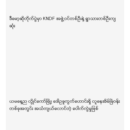
ဒီမော့ဆိုတိုက်ပွဲမှာ KNDF အဖွဲ့ဝင်တစ်ဦးနဲ့ ရွာသားတစ်ဦးကျ
ဆုံး
ယမနေ့ည လွိုင်ကော်မြို့၊ ဒေါဥခူကွက်ဟောင်းရှိ လူနေအိမ်ခြံဝန်း
တစ်ခုအတွင်း အသံကျယ်လောင်တဲ့ ပေါက်ကွဲမှုဖြစ်