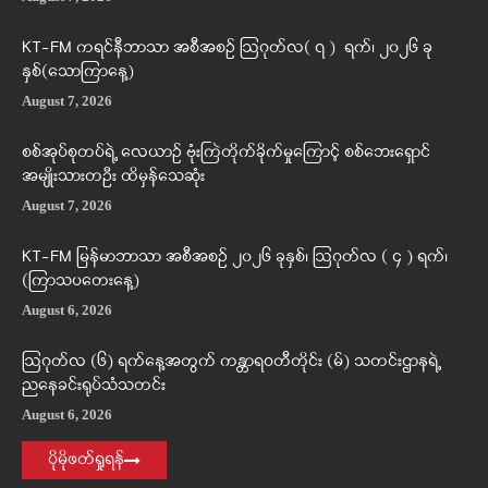
KT-FM ကရင်နီဘာသာ အစီအစဉ် ဩဂုတ်လ( ၇ ) ရက်၊ ၂၀၂၆ ခု
နှစ်(သောကြာနေ့)
August 7, 2026
စစ်အုပ်စုတပ်ရဲ့ လေယာဉ် ဗုံးကြဲတိုက်ခိုက်မှုကြောင့် စစ်ဘေးရှောင်
အမျိုးသားတဦး ထိမှန်သေဆုံး
August 7, 2026
KT-FM မြန်မာဘာသာ အစီအစဉ် ၂၀၂၆ ခုနှစ်၊ ဩဂုတ်လ ( ၄ ) ရက်၊
(ကြာသပတေးနေ့)
August 6, 2026
ဩဂုတ်လ (၆) ရက်နေ့အတွက် ကန္တာရဝတီတိုင်း (မ်) သတင်းဌာနရဲ့
ညနေခင်းရုပ်သံသတင်း
August 6, 2026
ပိုမိုဖတ်ရှုရန်