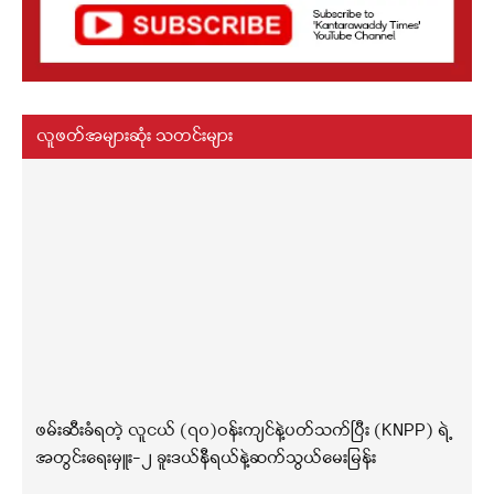
လူဖတ်အများဆုံး သတင်းများ
ဖမ်းဆီးခံရတဲ့ လူငယ် (၇၀)ဝန်းကျင်နဲ့ပတ်သက်ပြီး (KNPP) ရဲ့
အတွင်းရေးမှူး-၂ ခူးဒယ်နီရယ်နဲ့ဆက်သွယ်မေးမြန်း