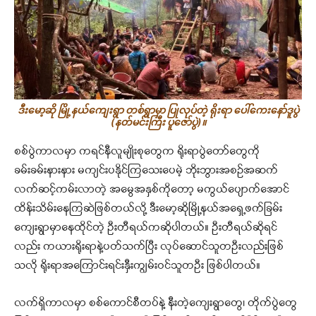
ဒီးမော့ဆို မြို့နယ်ကျေးရွာ တစ်ရွာမှာ ပြုလုပ်တဲ့ ရိုးရာ ပေါ်ကေးနော်ဒူပွဲ
(နတ်မင်းကြီး ပူဇော်ပွဲ)။
စစ်ပွဲကာလမှာ ကရင်နီလူမျိုးစုတွေက ရိုးရာပွဲတော်တွေကို
ခမ်းခမ်းနားနား မကျင်းပနိုင်ကြသေးပေမဲ့ ဘိုးဘွားအစဉ်အဆက်
လက်ဆင့်ကမ်းလာတဲ့ အမွေအနှစ်ကိုတော့ မကွယ်ပျောက်အောင်
ထိန်းသိမ်းနေကြဆဲဖြစ်တယ်လို့ ဒီးမော့ဆိုမြို့နယ်အရှေ့ဖက်ခြမ်း
ကျေးရွာမှာနေထိုင်တဲ့ ဦးတီရယ်ကဆိုပါတယ်။ ဦးတီရယ်ဆိုရင်
လည်း ကယားရိုးရာနဲ့ပတ်သက်ပြီး လုပ်ဆောင်သူတဦးလည်းဖြစ်
သလို ရိုးရာအကြောင်းရင်းနှီးကျွမ်းဝင်သူတဦး ဖြစ်ပါတယ်။
လက်ရှိကာလမှာ စစ်ကောင်စီတပ်နဲ့ နီးတဲ့ကျေးရွာတွေ၊ တိုက်ပွဲတွေ