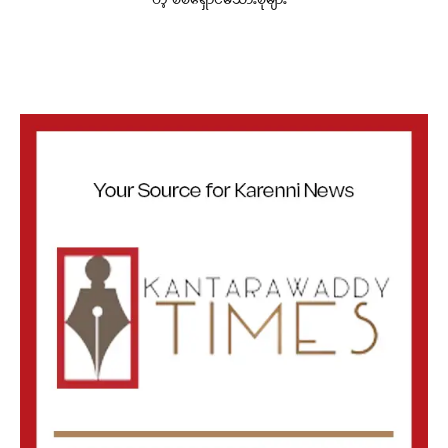
တဲ့ စစ်ရှောင်မိသားစုများ”