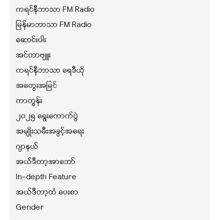
ကရင်နီဘာသာ FM Radio
မြန်မာဘာသာ FM Radio
ဆောင်းပါး
အင်တာဗျူး
ကရင်နီဘာသာ ရေဒီယို
အတွေးအမြင်
ကာတွန်း
၂၀၂၅ ရွေးကောက်ပွဲ
အမျိုးသမီးအခွင့်အရေး
ဂျာနယ်
အယ်ဒီတာ့အာဘော်
In-depth Feature
အယ်ဒီတာ့ထံ ပေးစာ
Gender