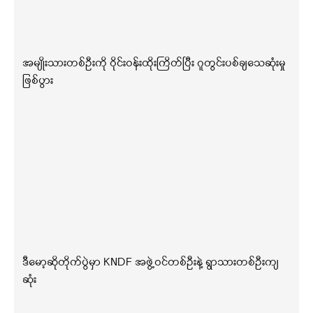
အမျိုးသားတစ်ဦးကို ဝိုင်းဝန်းထိုးကြိတ်ပြီး ဂူတွင်းပစ်ချသေဆုံးမှု
ဖြစ်ပွား
ဒီမော့ဆိုတိုက်ပွဲမှာ KNDF အဖွဲ့ဝင်တစ်ဦးနဲ့ ရွာသားတစ်ဦးကျ
ဆုံး