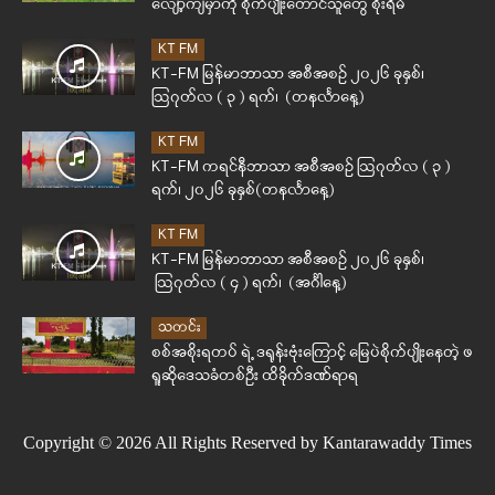
လျော့ကျမှာကို စိုက်ပျိုးတောင်သူတွေ စိုးရိမ်
KT FM
KT-FM မြန်မာဘာသာ အစီအစဉ် ၂၀၂၆ ခုနှစ်၊
ဩဂုတ်လ ( ၃ ) ရက်၊ (တနင်္လာနေ့)
KT FM
KT-FM ကရင်နီဘာသာ အစီအစဉ် ဩဂုတ်လ ( ၃ )
ရက်၊ ၂၀၂၆ ခုနှစ်(တနင်္လာနေ့)
KT FM
KT-FM မြန်မာဘာသာ အစီအစဉ် ၂၀၂၆ ခုနှစ်၊
ဩဂုတ်လ ( ၄ ) ရက်၊ (အင်္ဂါနေ့)
သတင်း
စစ်အစိုးရတပ် ရဲ့ ဒရုန်းဗုံးကြောင့် မြေပဲစိုက်ပျိုးနေတဲ့ ဖ
ရူဆိုဒေသခံတစ်ဦး ထိခိုက်ဒဏ်ရာရ
Copyright © 2026 All Rights Reserved by Kantarawaddy Times