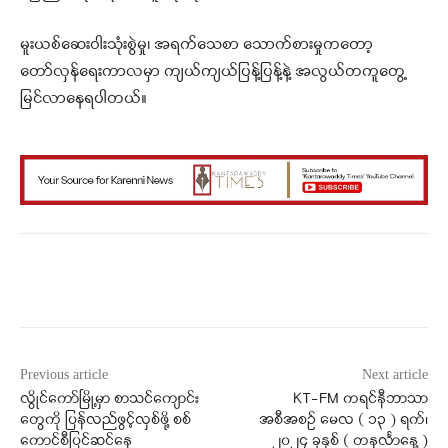
မူးယစ်ဆေးဝါးသုံးစွဲမှု၊ အရက်သေစာ သောက်စားမှုကတော့
တော်လှန်ရေးကာလမှာ ကျယ်ကျယ်ပြန့်ပြန့်နဲ့ အလွယ်တကူတွေ့
မြင်လာနေရပါတယ်။
Facebook
X
WhatsApp
Previous article
Next article
လွိုင်ကော်မြို့မှာ စာသင်ကျောင်း
KT-FM ကရင်နီဘာသာ
တွေကို ပြန်လည်ဖွင့်လှစ်ဖို့ စစ်
အစီအစဉ် မေလ ( ၁၃ ) ရက်၊
ကောင်စီပြင်ဆင်နေ
၂၀၂၄ ခုနှစ် ( တနင်္လာနေ့ )