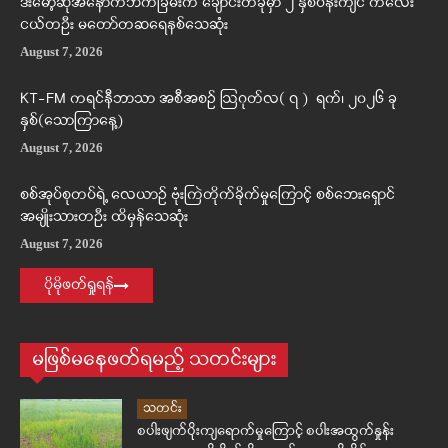
ဒီးမော့ဆိုအနောက်ဘက်ခြမ်းက ချောင်းတခုမှာ ၂ နှစ်ဝန်းကျင် ကလေး
ငယ်တဦး မတော်တဆရေနစ်သေဆုံး
August 7, 2026
KT-FM ကရင်နီဘာသာ အစီအစဉ် ဩဂုတ်လ( ၇ ) ရက်၊ ၂၀၂၆ ခု
နှစ်(သောကြာနေ့)
August 7, 2026
စစ်အုပ်စုတပ်ရဲ့ လေယာဉ် ဗုံးကြဲတိုက်ခိုက်မှုကြောင့် စစ်ဘေးရှောင်
အမျိုးသားတဦး ထိမှန်သေဆုံး
August 7, 2026
ပိုမိုဖတ်ရှုရန်
မဖြစ်မနေဖတ်ရမည့် သတင်းများ
သတင်း
စပါးဖျက်ပိုးကျရောက်မှုကြောင့် စပါးအထွက်နှုန်း