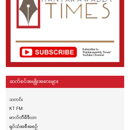
ဆက်စပ်အမျိုးအစားများ
သတင်း
KT FM
မာလ်တီမီဒီယာ
ရုပ်သံအစီအစဉ်