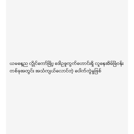
ယမနေ့ည လွိုင်ကော်မြို့၊ ဒေါဥခူကွက်ဟောင်းရှိ လူနေအိမ်ခြံဝန်း
တစ်ခုအတွင်း အသံကျယ်လောင်တဲ့ ပေါက်ကွဲမှုဖြစ်