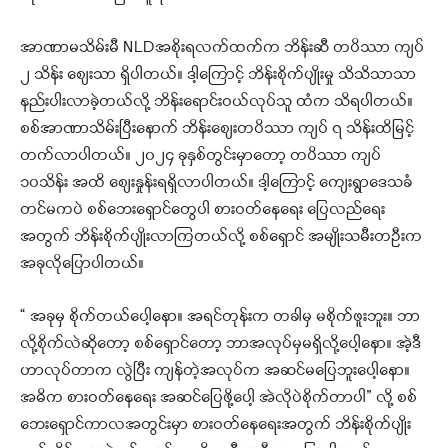
အာဏာမသိမ်းမီ NLDအစိုးရလက်ထက်က ဘိန်းဆီ တပိဿာ ကျပ်
၂ သိန်း စျေးသာ ရှိပါတယ်။ ဒါ့ကြောင့် ဘိန်းစိုက်ပျိုးမှု သိသိသာသာ
နည်းပါးလာခဲ့တယ်လို့ ဘိန်းရောင်းဝယ်လုပ်သူ ထံက သိရပါတယ်။
စစ်အာဏာသိမ်းပြီးနောက် ဘိန်းစျေးတပိဿာ ကျပ် ၇ သိန်းထိမြင့်
တက်လာပါတယ်။ ၂၀၂၄ ခုနှစ်တွင်းမှာတော့ တပိဿာ ကျပ်
၁၀သိန်း အထိ စျေးနှုန်းရရှိလာပါတယ်။ ဒါ့ကြောင့် ကျေးရွာဒေသခံ
တင်မကပဲ စစ်ဘေးရှောင်တွေပါ စားဝတ်နေရေး ပြေလည်ရေး
အတွက် ဘိန်းစိုက်ပျိုးလာကြတယ်လို့ စစ်ရှောင် အမျိုးသမီးတဦးက
အခုလိုပြောပါတယ်။
“ အခုမှ စိုက်တယ်ပေါ့နော။ အရင်တုန်းက တခါမှ မစိုက်ဖူးဘူး။ ဘာ
လို့စိုက်လဲဆိုတော့ စစ်ရှောင်တော့ ဘာအလုပ်မှမရှိလို့ပေါ့နော။ အဲ့ဒီ
ဟာလုပ်တာက လွဲပြီး ကျန်တဲ့အလုပ်က အဆင်မပြေဘူးပေါ့နော။
အဓိက စားဝတ်နေရေး အဆင်ပြေဖို့ပေါ့ အဲလိုပဲစိုက်တာပါ” လို့ စစ်
ဘေးရှောင်ကာလအတွင်းမှာ စားဝတ်နေရေးအတွက် ဘိန်းစိုက်ပျိုး