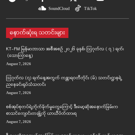
SoundCloud
TikTok
နောက်ဆုံးရ သတင်းများ
KT-FM မြန်မာဘာသာ အစီအစဉ် ၂၀၂၆ ခုနှစ်၊ ဩဂုတ်လ ( ၇ ) ရက်၊
(သောကြာနေ့)
August 7, 2026
ဩဂုတ်လ (၇) ရက်နေ့အတွက် ကန္တာရဝတီတိုင်း (မ်) သတင်းဌာနရဲ့
ညနေခင်းရုပ်သံသတင်း
August 7, 2026
စစ်အုပ်စုတပ်ရဲ့တိုက်ခိုက်မှုတွေကြောင့် ဒီးမော့ဆိုအနောက်ခြမ်းက
စာသင်ကျောင်းတချို့ကို ယာယီပိတ်ထားရ
August 7, 2026