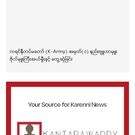
ကရင်နီတပ်မတော် (K-Army) အမှတ်(၁) နည်းဗျူဟာမှူး
ဗိုလ်မှူးကြီးအယ်မွီးနှင့် တွေ့ဆုံခြင်း