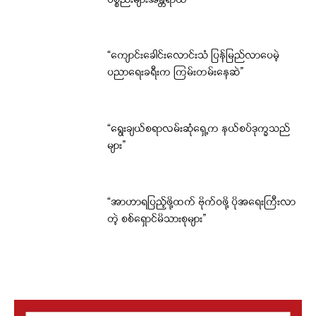
ပစ္စည်းများအန္တရာယ်
“ကျောင်းခေါင်းလောင်းသံ ပြန်မြည်လာပေမဲ့
ပညာရေးခရီးက ကြမ်းတမ်းနေဆဲ”
“ရွေးချယ်စရာလမ်းဆုံရှေ့က နယ်စပ်ဒုက္ခသည်
များ”
“အာဟာရပြည့်ဖို့ထက် ဗိုက်ဝဖို့ ပိုအရေးကြီးလာ
တဲ့ စစ်ရှောင်မိသားစုများ”