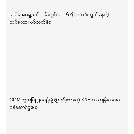
ဖယ်ခုံအရှေ့ဖက်ကမ်းတွင် ဒလန်လို့ သတင်းထွက်နေတဲ့
လင်မယား ပစ်သတ်ခံရ
CDM သူနာပြု ၂၀၀ဦးနဲ့ ဖွဲ့စည်းထားတဲ့ KNA က ကျန်းမာရေး
ဝန်ဆောင်မှုပေး