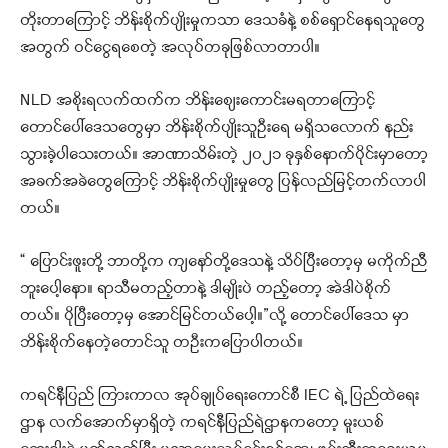
တိုးတာကြောင့် ဘိန်းစိုက်ပျိုးမှုကသာ ဒေသခံနဲ့ စစ်ရှောင်နေရသူတွေ
အတွက် ဝင်ငွေရစေတဲ့ အလုပ်တခုဖြစ်လာတာပါ။
NLD အစိုးရလက်ထက်က ဘိန်းစျေးကောင်းမရတာကြောင့်
တောင်ပေါ်ဒေသတွေမှာ ဘိန်းစိုက်ပျိုးသူဦးရေ မရှိသလောက် နည်း
သွားခဲ့ပါသေးတယ်။ အာဏာသိမ်းတဲ့ ၂၀၂၁ ခုနှစ်နောက်ပိုင်းမှာတော့
အခက်အခဲတွေကြောင့် ဘိန်းစိုက်ပျိုးမှုတွေ ပြန်လည်မြင့်တက်လာပါ
တယ်။
“ ပြောင်းဖူးတို့ ဘာတို့က ကျနော်တို့ဒေသနဲ့ သိပ်ပြီးတော့မှ မကိုက်ညီ
ဘူးပေါ့နော။ ရာသီမတည့်တာနဲ့ ဒါမျိုးပဲ တည့်တော့ အဲဒါပဲစိုက်
တယ်။ ပိုပြီးတော့မှ အောင်မြင်တယ်ပေါ့။”လို့ တောင်ပေါ်ဒေသ မှာ
ဘိန်းစိုက်နေတဲ့တောင်သူ တဦးကပြောပါတယ်။
ကရင်နီပြည် ကြားကာလ အုပ်ချုပ်ရေးကောင်စီ IEC ရဲ့ ပြည်ထဲရေး
ဌာန လက်အောက်မှာရှိတဲ့ ကရင်နီပြည်ရဲဌာနကတော့ မူးယစ်