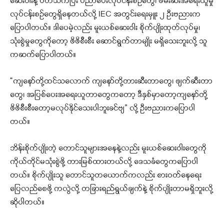
ဆေးဝါးနဲ့ ပတ်သက်ပြီး ပညာပေးလုပ်ငန်းစဉ်တွေ၊ ဖမ်းဆီးအရေးယူမှု
လုပ်ငန်းစဉ်တွေရှိနေတယ်လို့ IEC အတွင်းရေးမှူး ၂ ဦးဗညားက
ပြောပါတယ်။ ဒါပေမဲ့လည်း မူးယစ်ဆေးဝါး စိုက်ပျိုးထုတ်လုပ်မှု၊
သုံးစွဲမှုတွေကိုတော့ ဖိဖိစီးစီး ဆောင်ရွက်တာမျိုး မရှိသေးဘူးလို့ သူ
ကဆက်ပြောပါတယ်။
“ကျနော်တို့ထင်သလောက် ကျနော်တို့တားဆီးတာတွေ၊ ဖျက်ဆီးတာ
တွေ၊ အပြစ်ပေးအရေးယူတာတွေကတော့ ဒီနှစ်မှာတော့ကျနော်တို့
ဖိဖိစီးစီးတော့မလုပ်နိုင်သေးပါဘူးခင်ဗျ” လို့ ဦးဗညားကပြောပါ
တယ်။
ဘိန်းစိုက်ပျိုးတဲ့ တောင်သူများအနေနဲ့လည်း မူးယစ်ဆေးဝါးတွေကို
ကိုယ်တိုင်မသုံးစွဲဖို့ တားမြစ်ထားတယ်လို့ ဒေသခံတွေကပြောပါ
တယ်။ စိုက်ပျိုးသူ တောင်သူတယောက်ကလည်း စားဝတ်နေရေး
ပြေလည်စေဖို့ ကလွဲလို့ တခြားရည်ရွယ်ချက်နဲ့ စိုက်ပျိုးတာမရှိဘူးလို့
ဆိုပါတယ်။