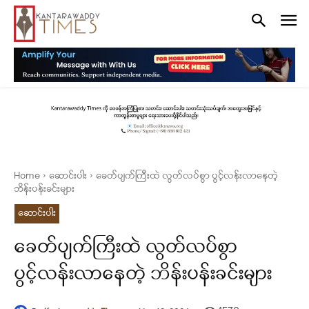
Home
ဆောင်းပါး
ခေတ်ပျက်ကြီးထဲ လွတ်လပ်စွာ ပွင့်လန်းလာနေတဲ့
ဘိန်းပန်းခင်းများ
ဆောင်းပါး
ခေတ်ပျက်ကြီးထဲ လွတ်လပ်စွာ
ပွင့်လန်းလာနေတဲ့ ဘိန်းပန်းခင်းများ