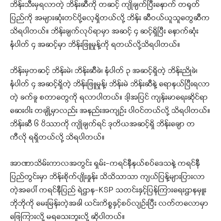
ဘိန်းသီးမှရလာတဲ့ ဘိန်းဆီကို တဆင့် ကျိုချက်ပြီးနောက် တရုတ်
ပြည်ကို အများဆုံးတင်ပို့လေ့ရှိတယ်လို့ ဘိန်း ဆီဝယ်ယူသူတွေဆီက
သိရပါတယ်။ ဘိန်းချက်လုပ်ရာမှာ အဆင့် ၄ ဆင့်ရှိပြီး နောက်ဆုံး
နံပါတ် ၄ အဆင့်မှာ ဘိန်းဖြူမှုန့်ကို ရတယ်လို့သိရပါတယ်။
ဘိန်းမှတဆင့် ဘိန်းမဲ၊ ဘိန်းဆီခဲ၊ နံပါတ် ၃ အဆင့်ရှိတဲ့ ဘိန်းညိုခဲ၊
နံပါတ် ၄ အဆင့်ရှိတဲ့ ဘိန်းဖြူမှုန့်၊ ဘိန်းမဲ ဘိန်းဆီနဲ့ ရောနယ်ပြီးရလာ
တဲ့ ခက်ခူ စတာတွေကို ရလာပါတယ်။ ဒါ့အပြင် ကျန်းမာရေးဆိုင်ရာ
ဆေးဝါး တချို့မှာလည်း အနည်းအကျဥ်း ပါဝင်တယ်လို့ သိရပါတယ်။
ဘိန်းဆီ ၆ ပိဿာကို ကျိုချက်ရင် ဒုတိယအဆင့်ရှိ ဘိန်းချော တ
ကီလို ရရှိတယ်လို့ သိရပါတယ်။
အာဏာသိမ်းကာလအတွင်း ရှမ်း-ကရင်နီနယ်စပ်ဒေသနဲ့ ကရင်နီ
ပြည်တွင်းမှာ ဘိန်းစိုက်ပျိုးနှုန်း သိသိသာသာ ကျယ်ပြန့်များပြားလာ
တဲ့အပေါ် ကရင်နီပြည် ရဲဌာန-KSP သတင်းနှင့်ပြန်ကြားရေးဌာနမှူး
ဘိုဘိုကို မေးမြန်းတဲ့အခါ ယင်းကိစ္စနှင့်စပ်လျဥ်းပြီး လတ်တလောမှာ
ဖြေကြားလို့ မရသေးဘူးလို့ ဆိုပါတယ်။