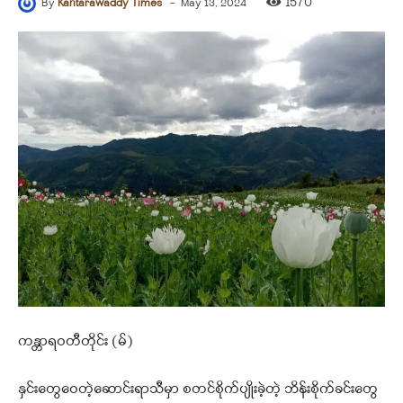
-
1570
By
Kantarawaddy Times
May 13, 2024
ကန္တာရဝတီတိုင်း (မ်)
နှင်းတွေဝေတဲ့ဆောင်းရာသီမှာ စတင်စိုက်ပျိုးခဲ့တဲ့ ဘိန်းစိုက်ခင်းတွေ