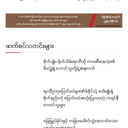
ဆက်စပ်သတင်းများ
စိုက်ပျိုး၊ ရိတ်သိမ်းရာသီကို တားဆီးနေတဲ့စစ်
မီးလျှံနဲ့ တောင်သူတို့ရဲ့အနာဂတ်
ရာသီဥတုပြောင်းလဲမှုဒဏ်ခံနိုင်တဲ့ စပါးမျိုးနဲ့
စိုက်နည်းကို ပြောင်းလဲအသုံးပြုလာတဲ့ ကရင်နီ
တောင်သူများ
မြေမြှုပ်မိုင်းနှင့် တခြားပေါက်ကွဲစေတတ်သော