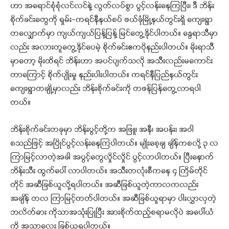
ဟာ အရောင်စုံစုံလင်လင်နဲ့ လွတ်လပ်စွာ ပွင့်လန်းနေကြပြီး၊ ဒီ ဘိန်း
စိုက်ခင်းတွေကို ရှမ်း-ကရင်နီနယ်စပ် ဖယ်ခုံမြို့နယ်တွင်းရှိ ကျေးရွာ
တလျှောက်‌မှာ ကျယ်ကျယ်ပြန့်ပြန့် မြင်တွေ့နိုင်ပါတယ်။ နွေရာသီမှာ
လည်း အလားတူတွေ့နိုင်ပေမဲ့ စိုက်ခင်းဧကပိုနည်းပါတယ်။ မိုးရာသီ
မှာတော့ မိုးထိရင် ဘိန်းဟာ အပင်ပျက်သလို အသီးလည်းမကောင်း
တာကြောင့် စိုက်ပျိုးမှု နည်းပါးပါတယ်။ ကရင်နီပြည်နယ်တွင်း
ကျေးရွာတချို့မှာလည်း ဘိန်းစိုက်ခင်းကို တဖန်ပြန်တွေ့လာရပါ
တယ်။
ဘိန်းစိုက်ခင်းတခုမှာ ဘိန်းပွင့်တို့က အဖြူ၊ အနီ၊ အပန်း၊ အဝါ
စသည်ဖြင့် အပြိုင်ပွင့်လန်းနေကြပါတယ်။ မျိုးစေ့ချ ချိန်ကစလို့ ၃ လ
ကြာမြင့်လာတဲ့အခါ အပွင့်တွေလှိုင်လှိုင် ပွင့်လာပါတယ်။ ပြီးနောက်
ဘိန်းသီး ထွက်ပေါ် လာပါတယ်။ အသီးတလုံးစီကနေ ၄ ကြိမ်တိုင်
တိုင် အဆီခြစ်ယူလို့ရပါတယ်။ အဆီခြစ်ယူတဲ့ကာလကလည်း
အချိန် တလ ကြာမြင့်တတ်ပါတယ်။ အဆီခြစ်ယူရာမှာ ပါးလွှာလှတဲ့
ဘလိတ်ဓား ကိုသာအသုံးပြုပြီး အားစိုက်ထည့်စရာမလိုပဲ အပေါ်ယံ
ကို အသာလေး ခြစ်ယူရပါတယ်။