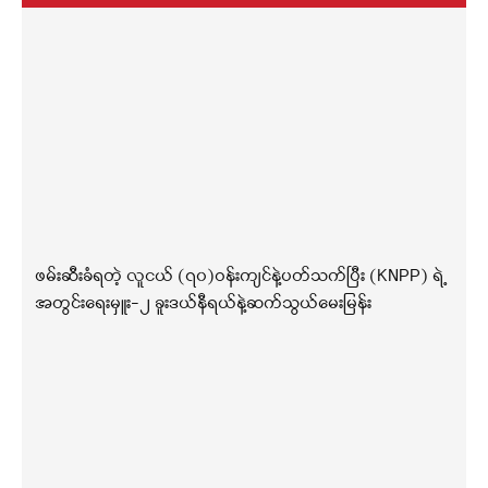
ဖမ်းဆီးခံရတဲ့ လူငယ် (၇၀)ဝန်းကျင်နဲ့ပတ်သက်ပြီး (KNPP) ရဲ့
အတွင်းရေးမှူး-၂ ခူးဒယ်နီရယ်နဲ့ဆက်သွယ်မေးမြန်း