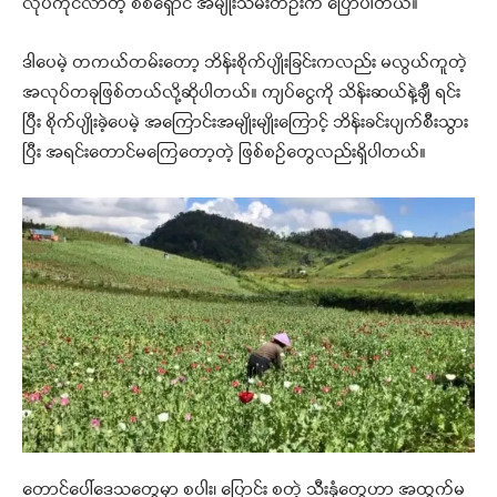
လုပ်ကိုင်လာတဲ့ စစ်ရှောင် အမျိုးသမီးတဦးက ပြောပါတယ်။
ဒါပေမဲ့ တကယ်တမ်းတော့ ဘိန်းစိုက်ပျိုးခြင်းကလည်း မလွယ်ကူတဲ့
အလုပ်တခုဖြစ်တယ်လို့ဆိုပါတယ်။ ကျပ်ငွေကို သိန်းဆယ်နဲ့ချီ ရင်း
ပြီး စိုက်ပျိုးခဲ့ပေမဲ့ အကြောင်းအမျိုးမျိုးကြောင့် ဘိန်းခင်းပျက်စီးသွား
ပြီး အရင်းတောင်မကြေတော့တဲ့ ဖြစ်စဥ်တွေလည်းရှိပါတယ်။
တောင်ပေါ်ဒေသတွေမှာ စပါး၊ ပြောင်း စတဲ့ သီးနှံတွေဟာ အထွက်မ