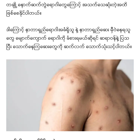
တချို့ နောက်ဆက်တွဲရောဂါတွေကြောင့် အသက်သေဆုံးတဲ့အထိ
ဖြစ်စေနိုင်ပါတယ်။
ဒါကြောင့် နာတာရှည်ရောဂါအခံရှိသူ နဲ့ နာတာရှည်ဆေး မှီဝဲနေရသူ
တွေ မျောက်ကျောက် ရောဂါကို ခံစားရမယ်ဆိုရင် ဆရာဝန်နဲ့ ပြသ
ပြီး သောက်နေကြဆေးတွေကို ဆက်လက် သောက်သုံးသင့်ပါတယ်။