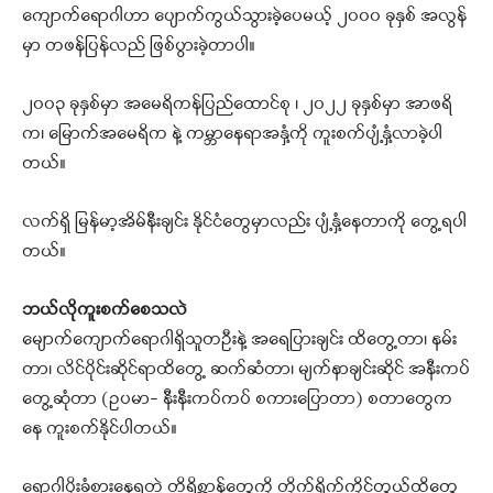
ကျောက်ရောဂါဟာ ပျောက်ကွယ်သွားခဲ့ပေမယ့် ၂၀၀၀ ခုနှစ် အလွန်
မှာ တဖန်ပြန်လည် ဖြစ်ပွားခဲ့တာပါ။
၂၀၀၃ ခုနှစ်မှာ အမေရိကန်ပြည်ထောင်စု ၊ ၂၀၂၂ ခုနှစ်မှာ အာဖရိ
က၊ မြောက်အမေရိက နဲ့ ကမ္ဘာနေရာအနှံ့ကို ကူးစက်ပျံ့နှံ့လာခဲ့ပါ
တယ်။
လက်ရှိ မြန်မာ့အိမ်နီးချင်း နိုင်ငံတွေမှာလည်း ပျံ့နှံ့နေတာကို တွေ့ရပါ
တယ်။
ဘယ်လိုကူးစက်စေသလဲ
မျောက်ကျောက်ရောဂါရှိသူတဦးနဲ့ အရေပြားချင်း ထိတွေ့တာ၊ နမ်း
တာ၊ လိင်ပိုင်းဆိုင်ရာထိတွေ့ ဆက်ဆံတာ၊ မျက်နာချင်းဆိုင် အနီးကပ်
တွေ့ဆုံတာ (ဥပမာ- နီးနီးကပ်ကပ် စကားပြောတာ) စတာတွေက
နေ ကူးစက်နိုင်ပါတယ်။
ရောဂါပိုးခံစားနေရတဲ့ တိရိစ္ဆာန်တွေကို တိုက်ရိုက်ကိုင်တွယ်ထိတွေ့