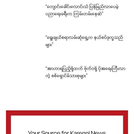
“ကျောင်းခေါင်းလောင်းသံ ပြန်မြည်လာပေမဲ့
ပညာရေးခရီးက ကြမ်းတမ်းနေဆဲ”
“ရွေးချယ်စရာလမ်းဆုံရှေ့က နယ်စပ်ဒုက္ခသည်
များ”
“အာဟာရပြည့်ဖို့ထက် ဗိုက်ဝဖို့ ပိုအရေးကြီးလာ
တဲ့ စစ်ရှောင်မိသားစုများ”