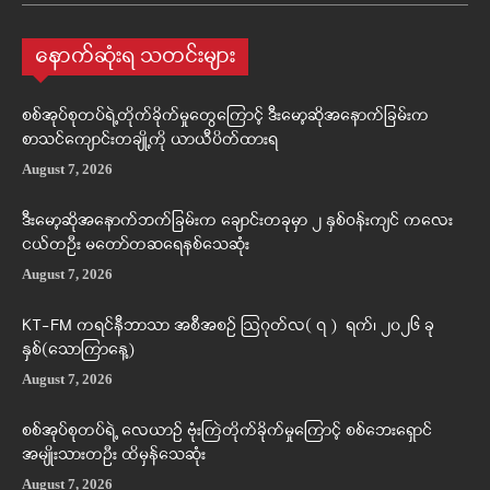
နောက်ဆုံးရ သတင်းများ
စစ်အုပ်စုတပ်ရဲ့တိုက်ခိုက်မှုတွေကြောင့် ဒီးမော့ဆိုအနောက်ခြမ်းက
စာသင်ကျောင်းတချို့ကို ယာယီပိတ်ထားရ
August 7, 2026
ဒီးမော့ဆိုအနောက်ဘက်ခြမ်းက ချောင်းတခုမှာ ၂ နှစ်ဝန်းကျင် ကလေး
ငယ်တဦး မတော်တဆရေနစ်သေဆုံး
August 7, 2026
KT-FM ကရင်နီဘာသာ အစီအစဉ် ဩဂုတ်လ( ၇ ) ရက်၊ ၂၀၂၆ ခု
နှစ်(သောကြာနေ့)
August 7, 2026
စစ်အုပ်စုတပ်ရဲ့ လေယာဉ် ဗုံးကြဲတိုက်ခိုက်မှုကြောင့် စစ်ဘေးရှောင်
အမျိုးသားတဦး ထိမှန်သေဆုံး
August 7, 2026