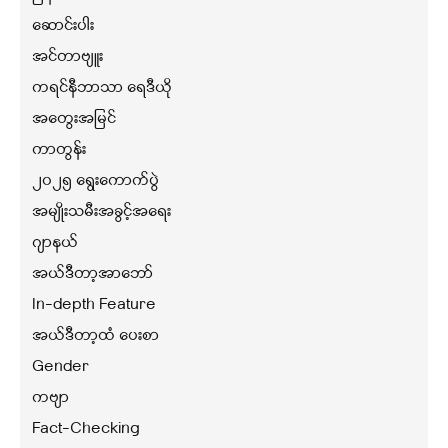
ဆောင်းပါး
အင်တာဗျူး
ကရင်နီဘာသာ ရေဒီယို
အတွေးအမြင်
ကာတွန်း
၂၀၂၅ ရွေးကောက်ပွဲ
အမျိုးသမီးအခွင့်အရေး
ဂျာနယ်
အယ်ဒီတာ့အာဘော်
In-depth Feature
အယ်ဒီတာ့ထံ ပေးစာ
Gender
ကဗျာ
Fact-Checking