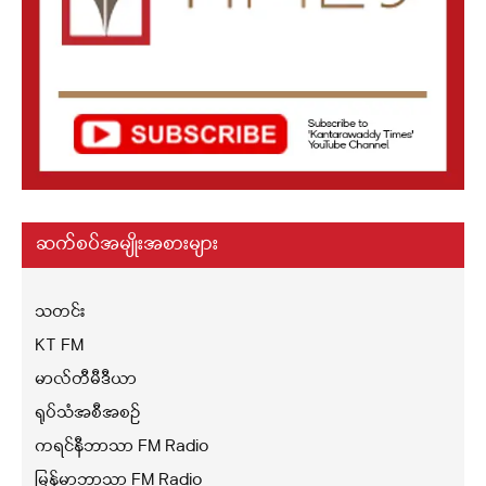
ဆက်စပ်အမျိုးအစားများ
သတင်း
KT FM
မာလ်တီမီဒီယာ
ရုပ်သံအစီအစဉ်
ကရင်နီဘာသာ FM Radio
မြန်မာဘာသာ FM Radio