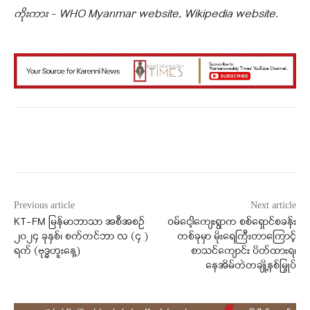
ကိုးကား – WHO Myanmar website, Wikipedia website.
Facebook
X
WhatsApp
Previous article
Next article
KT-FM မြန်မာဘာသာ အစီအစဉ်
ဝမ်ငေါ့ကျေးရွာက စစ်ရှောင်စခန်း
၂၀၂၄ ခုနှစ်၊ စက်တင်ဘာ လ (၄ )
တစ်ခုမှာ မိုးရေကြီးတာကြောင့်
ရက် (ဗုဒ္ဓဟူးနေ့)
စာသင်ကျောင်း ပိတ်ထားရ၊
နေအိမ်တဲတချို့နစ်မြှုပ်