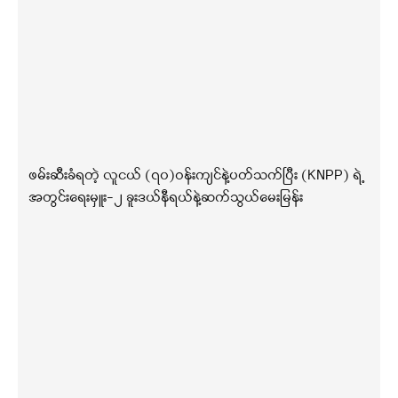
ဖမ်းဆီးခံရတဲ့ လူငယ် (၇၀)ဝန်းကျင်နဲ့ပတ်သက်ပြီး (KNPP) ရဲ့
အတွင်းရေးမှူး-၂ ခူးဒယ်နီရယ်နဲ့ဆက်သွယ်မေးမြန်း