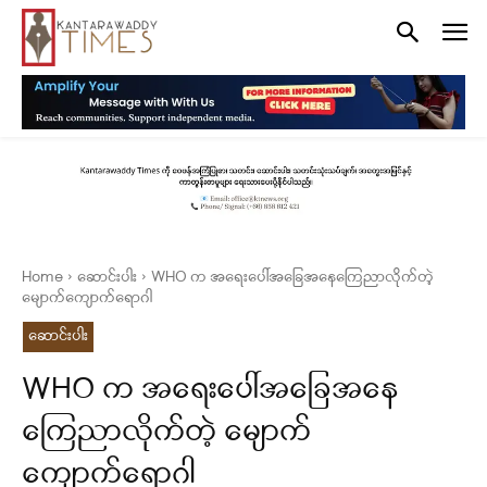
Home
ဆောင်းပါး
WHO က အရေးပေါ်အခြေအနေကြေညာလိုက်တဲ့
မျောက်ကျောက်ရောဂါ
ဆောင်းပါး
WHO က အရေးပေါ်အခြေအနေ
ကြေညာလိုက်တဲ့ မျောက်
ကျောက်ရောဂါ