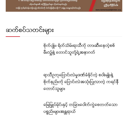
ဆက်စပ်သတင်းများ
စိုက်ပျိုး၊ ရိတ်သိမ်းရာသီကို တားဆီးနေတဲ့စစ်
မီးလျှံနဲ့ တောင်သူတို့ရဲ့အနာဂတ်
ရာသီဥတုပြောင်းလဲမှုဒဏ်ခံနိုင်တဲ့ စပါးမျိုးနဲ့
စိုက်နည်းကို ပြောင်းလဲအသုံးပြုလာတဲ့ ကရင်နီ
တောင်သူများ
မြေမြှုပ်မိုင်းနှင့် တခြားပေါက်ကွဲစေတတ်သော
ပစ္စည်းများအန္တရာယ်