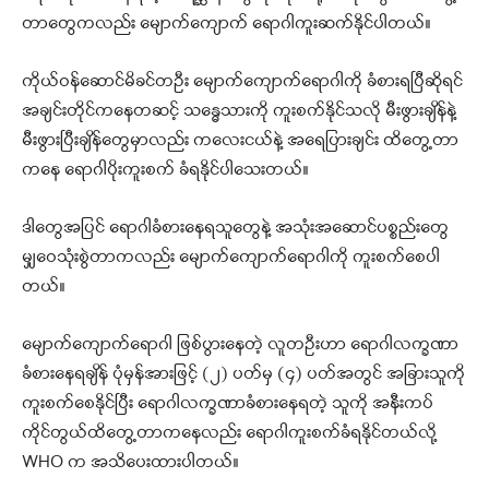
တာတွေကလည်း မျောက်ကျောက် ရောဂါကူးဆက်နိုင်ပါတယ်။
ကိုယ်ဝန်ဆောင်မိခင်တဦး မျောက်ကျောက်ရောဂါကို ခံစားရပြီဆိုရင်
အချင်းတိုင်ကနေတဆင့် သန္ဓေသားကို ကူးစက်နိုင်သလို မီးဖွားချိန်နဲ့
မီးဖွားပြီးချိန်တွေမှာလည်း ကလေးငယ်နဲ့ အရေပြားချင်း ထိတွေ့တာ
ကနေ ရောဂါပိုးကူးစက် ခံရနိုင်ပါသေးတယ်။
ဒါတွေအပြင် ရောဂါခံစားနေရသူတွေနဲ့ အသုံးအဆောင်ပစ္စည်းတွေ
မျှဝေသုံးစွဲတာကလည်း မျောက်ကျောက်ရောဂါကို ကူးစက်စေပါ
တယ်။
မျောက်ကျောက်ရောဂါ ဖြစ်ပွားနေတဲ့ လူတဦးဟာ ရောဂါလက္ခဏာ
ခံစားနေရချိန် ပုံမှန်အားဖြင့် (၂) ပတ်မှ (၄) ပတ်အတွင် အခြားသူကို
ကူးစက်စေနိုင်ပြီး ရောဂါလက္ခဏာခံစားနေရတဲ့ သူကို အနီးကပ်
ကိုင်တွယ်ထိတွေ့တာကနေလည်း ရောဂါကူးစက်ခံရနိုင်တယ်လို့
WHO က အသိပေးထားပါတယ်။