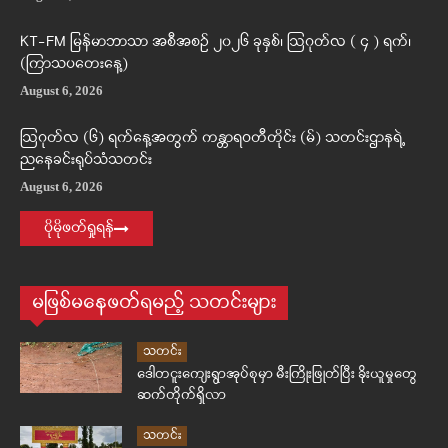
KT-FM မြန်မာဘာသာ အစီအစဉ် ၂၀၂၆ ခုနှစ်၊ ဩဂုတ်လ ( ၄ ) ရက်၊
(ကြာသပတေးနေ့)
August 6, 2026
ဩဂုတ်လ (၆) ရက်နေ့အတွက် ကန္တာရဝတီတိုင်း (မ်) သတင်းဌာနရဲ့
ညနေခင်းရုပ်သံသတင်း
August 6, 2026
ပိုမိုဖတ်ရှုရန်
မဖြစ်မနေဖတ်ရမည့် သတင်းများ
သတင်း
ဒေါတငူးကျေးရွာအုပ်စုမှာ မီးကြိုးဖြုတ်ပြီး ခိုးယူမှုတွေ
ဆက်တိုက်ရှိလာ
သတင်း