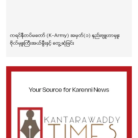
ကရင်နီတပ်မတော် (K-Army) အမှတ်(၁) နည်းဗျူဟာမှူး
ဗိုလ်မှူးကြီးအယ်မွီးနှင့် တွေ့ဆုံခြင်း