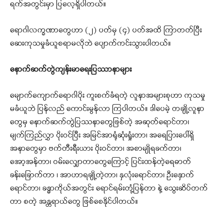
ရက်အတွင်းမှာ ပြလေ့ရှိပါတယ်။
ရောဂါလက္ခဏာတွေဟာ (၂) ပတ်မှ (၄) ပတ်အထိ ကြာတတ်ပြီး
ဆေးကုသမှုခံယူစရာမလိုဘဲ ပျောက်ကင်းသွားပါတယ်။
နောက်ဆက်တွဲကျန်းမာရေးပြဿာနာများ
မျောက်ကျောက်ရောဂါပိုး ကူးစက်ခံရတဲ့ လူနာအများစုဟာ ကုသမှု
မခံယူဘဲ ပြန်လည် ကောင်းမွန်လာ ကြပါတယ်။ ဒါပေမဲ့ တချို့လူနာ
တွေမှ နောက်ဆက်တွဲပြဿနာတွေဖြစ်တဲ့ အဆုတ်ရောင်တာ၊
မျက်ကြည်လွှာ ပိုးဝင်ပြီး အမြင်အာရုံဆုံးရှုံးတာ၊ အရေပြားပေါ်ရှိ
အနာတွေမှာ ဗက်တီးရီးယား ပိုးဝင်တာ၊ အစာမျိုရခက်တာ၊
အော့အန်တာ၊ ဝမ်းလျှောတာတွေကြောင့် ပြင်းထန်တဲ့ရေဓာတ်
ခန်းခြောက်တာ ၊ အာဟာရချို့တဲ့တာ၊ နှလုံးရောင်တာ၊ ဦးနှောက်
ရောင်တာ၊ ခန္ဓာကိုယ်အတွင်း ရောင်ရမ်းတုံ့ပြန်တာ နဲ့ သွေးဆိပ်တက်
တာ စတဲ့ အန္တရာယ်တွေ ဖြစ်စေနိုင်ပါတယ်။