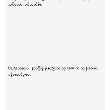
လင်မယား ပစ်သတ်ခံရ
CDM သူနာပြု ၂၀၀ဦးနဲ့ ဖွဲ့စည်းထားတဲ့ KNA က ကျန်းမာရေး
ဝန်ဆောင်မှုပေး