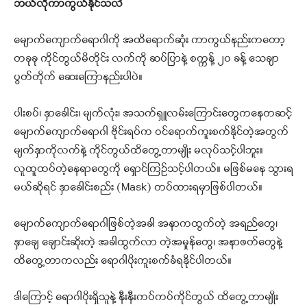
ဘယ်လိုကာကွယ်နိုင်သလဲ
မျောက်ကျောက်ရောဂါကို အထိရောက်ဆုံး ကာကွယ်နည်းကတော့
တခုခု ကိုင်တွယ်မိတိုင်း လက်ကို ဆပ်ပြာနဲ့ စက္ကန့် ၂၀ ခန့် သေချာ
ပွတ်တိုက် ဆေးကြောနည်းပါပဲ။
ပါးစပ်၊ နှာခေါင်း၊ မျက်လုံး၊ အသက်ရှူလမ်းကြောင်းတွေကနေတဆင့်
မျောက်ကျောက်ရောဂါ ဗိုင်းရပ်က ဝင်ရောက်ကူးစက်နိုင်တဲ့အတွက်
မျက်နှာကိုလက်နဲ့ ကိုင်တွယ်ထိတွေ့တာမျိုး မလုပ်သင့်ပါဘူး။
လူထူထပ်တဲ့နေရာတွေကို ရှောင်ကြဉ်သင့်ပါတယ်။ မဖြစ်မနေ သွားရ
မယ်ဆိုရင် နှာခေါင်းစည်း (Mask) တပ်ထားရမှာဖြစ်ပါတယ်။
မျောက်ကျောက်ရောဂါဖြစ်တဲ့အခါ အနာကထွက်တဲ့ အရည်တွေ၊
နှာချေ ချောင်းဆိုးတဲ့ အခါထွက်လာ တဲ့အမှုန်တွေ၊ အနာဖတ်တွေနဲ့
ထိတွေ့တာကလည်း ရောဂါပိုးကူးစက်ခံရနိုင်ပါတယ်။
ဒါကြောင့် ရောဂါပိုးရှိသူနဲ့ နီးနီးကပ်ကပ်ကိုင်တွယ် ထိတွေ့တာမျိုး