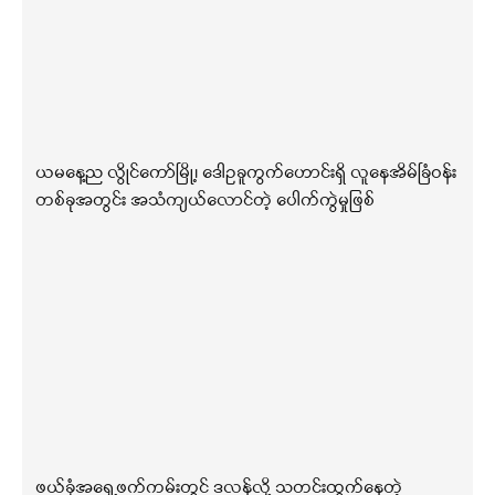
ယမနေ့ည လွိုင်ကော်မြို့၊ ဒေါဥခူကွက်ဟောင်းရှိ လူနေအိမ်ခြံဝန်း
တစ်ခုအတွင်း အသံကျယ်လောင်တဲ့ ပေါက်ကွဲမှုဖြစ်
ဖယ်ခုံအရှေ့ဖက်ကမ်းတွင် ဒလန်လို့ သတင်းထွက်နေတဲ့