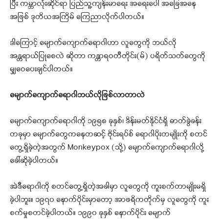
ပြီး ကမ္ဘာလုံးဆိုင်ရာ ပြည်သူ့ကျန်းမာရေး အရေးပေါ် အခြေအနေ
အဖြစ် ဒုတိယအကြိမ် ကြေညာလိုက်ပါတယ်။
ဒါကြောင့် မျောက်ကျောက်ရောဂါဟာ လူတွေကို ဘယ်လို
အန္တရာယ်ပြုစေလဲ ဆိုတာ ကန္တာရဝတီတိုင်း(မ်) ပရိတ်သတ်တွေကို
မျှဝေပေးချင်ပါတယ်။
မျောက်ကျောက်ရောဂါဘယ်လိုဖြစ်လာတာလဲ
မျောက်ကျောက်ရောဂါကို ၁၉၅၈ ခုနှစ်၊ ဒိန်းမတ်နိုင်ငံရှိ ဓာတ်ခွဲခန်း
တခုမှာ မျောက်တွေကနေတဆင့် ဗိုင်းရပ်စ် ရောဂါပိုးတမျိုးကို စတင်
တွေ့ရှိခဲ့တဲ့အတွက် Monkeypox (သို့) မျောက်ကျောက်ရောဂါလို့
ခေါ်ဆိုခဲ့ပါတယ်။
အဲဒီရောဂါကို စတင်တွေ့ရှိတဲ့အခါမှာ လူတွေကို ကူးစက်တာမျိုးမရှိ
ခဲ့ပါဘူး။ ၁၉၇၀ နောက်ပိုင်းမှာတော့ အာဖရိကတိုက်မှ လူတွေကို ကူး
စက်မှုစတင်ခဲ့ပါတယ်။ ၁၉၉၀ ခုနှစ် နောက်ပိုင်း မျောက်