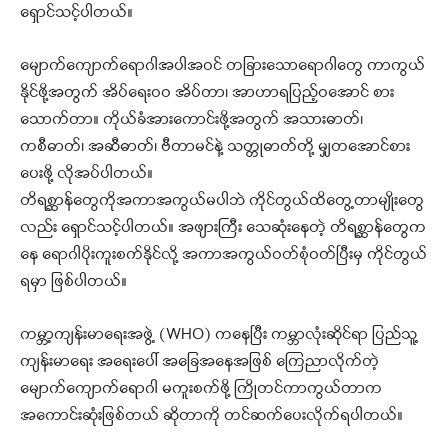
ရှောင်သင့်ပါတယ်။
မျောက်ကျောက်ရောဂါအပါအဝင် တခြားသောရောဂါတွေ ကာကွယ်
နိုင်ဖို့အတွက် အိပ်ရေးဝဝ အိပ်တာ၊ အာဟာရပြည့်ဝအောင် စား
သောက်တာ။ ကိုယ်ခံအားကောင်းဖို့အတွက် အသားဓာတ်၊
ကစီဓာတ်၊ အဆီဓာတ်၊ ဗီတာမင်နဲ့ သတ္တုဓာတ်တို့ မျှတအောင်စား
ပေးဖို့ လိုအပ်ပါတယ်။
တိရစ္ဆာန်တွေကိုအကာအကွယ်မပါဘဲ ကိုင်တွယ်ထိတွေ့တာမျိုးတွေ
လည်း ရှောင်သင့်ပါတယ်။ အဖျားကြီး သေဆုံးနေတဲ့ တိရစ္ဆာန်တွေက
နေ ရောဂါပိုးကူးစက်နိုင်လို့ အကာအကွယ်ဝတ်စုံဝတ်ပြီးမှ ကိုင်တွယ်
ရမှာ ဖြစ်ပါတယ်။
ကမ္ဘာ့ကျန်းမာရေးအဖွဲ့ (WHO) ကနေပြီး ကမ္ဘာလုံးဆိုင်ရာ ပြည်သူ့
ကျန်းမာရေး အရေးပေါ် အခြေအနေအဖြစ် ကြေညာလိုက်တဲ့
မျောက်ကျောက်ရောဂါ မကူးစက်ဖို့ ကြိုတင်ကာကွယ်တာက
အကောင်းဆုံးဖြစ်တယ် ဆိုတာကို တင်ဆက်ပေးလိုက်ရပါတယ်။