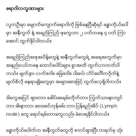
ရောဂါလက္ခဏာများ
လူတဦးမှာ မျောက်ကျောက်ရောဂါကို ဖြစ်နေပြီဆိုရင် ခန္ဓာကိုယ်ပေါ်
မှာ အနီကွက် နဲ့ အရည်ကြည် ဖုတွေဟာ ၂ ပတ်ကနေ ၄ ပတ် ကြာ
အောင် ထွက်နိုင်ပါတယ်။
အရည်ကြည်အဖုအပိန့်တွေနဲ့ အနီကွက်တွေရဲ့ အရေအတွက်မှာ
အနည်းငယ်ကနေ ထောင်ပေါင်းများ စွာအထိ ထွက်လာတတ်ပါ
တယ်။ မျက်နှာ၊ လက်ဖဝါး၊ ခြေဖဝါး၊ ပါးစပ်၊ လိင်အင်္ဂါတဝိုက်နဲ့
မျက်စိလို နေရာမျိုးတွေမှာ အများအားဖြင့် ထွက်လေ့ရှိပါတယ်။
ဒါတွေအပြင် ဖျားတာ၊ ခေါင်းအရမ်းကိုက်တာ၊ ကြွက်သားနာကျင်
တာ၊ ခါးနာတာ၊ အားအင်ကုန်ခမ်း တာ၊ ပြန်ရည်အိပ် (Lymph
node) တွေ ရောင်ရမ်းတာတွေလည်း ခံစားရနိုင်ပါတယ်။
ခန္ဓာကိုယ်ပေါက်က အနီကွက်တွေကို စတင်ဖျားပြီး တရက်မှ သုံး