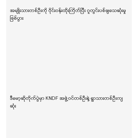
အမျိုးသားတစ်ဦးကို ဝိုင်းဝန်းထိုးကြိတ်ပြီး ဂူတွင်းပစ်ချသေဆုံးမှု
ဖြစ်ပွား
ဒီမော့ဆိုတိုက်ပွဲမှာ KNDF အဖွဲ့ဝင်တစ်ဦးနဲ့ ရွာသားတစ်ဦးကျ
ဆုံး