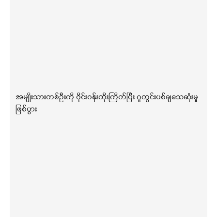
အမျိုးသားတစ်ဦးကို ဝိုင်းဝန်းထိုးကြိတ်ပြီး ဂူတွင်းပစ်ချသေဆုံးမှု
ဖြစ်ပွား