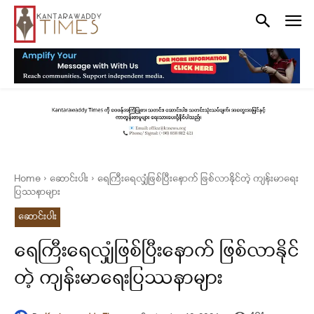
Home
ဆောင်းပါး
ရေကြီးရေလျှံဖြစ်ပြီးနောက် ဖြစ်လာနိုင်တဲ့ ကျန်းမာရေး
ပြဿနာများ
ဆောင်းပါး
ရေကြီးရေလျှံဖြစ်ပြီးနောက် ဖြစ်လာနိုင်
တဲ့ ကျန်းမာရေးပြဿနာများ