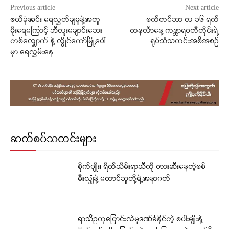
Previous article
Next article
ဖယ်ခုံအင်း ရေလွှတ်ချမှုနဲ့အတူ
စက်တင်ဘာ လ ၁၆ ရက်
မိုးရေကြောင့် ဘီလူးချောင်းဘေး
တနင်္လာနေ့ ကန္တာရဝတီတိုင်းရဲ့
တစ်လျှောက် နဲ့ လွိုင်ကော်မြို့ပေါ်
ရုပ်သံသတင်းအစီအစဉ်
မှာ ရေလွှမ်းနေ
ဆက်စပ်သတင်းများ
စိုက်ပျိုး၊ ရိတ်သိမ်းရာသီကို တားဆီးနေတဲ့စစ်
မီးလျှံနဲ့ တောင်သူတို့ရဲ့အနာဂတ်
ရာသီဥတုပြောင်းလဲမှုဒဏ်ခံနိုင်တဲ့ စပါးမျိုးနဲ့