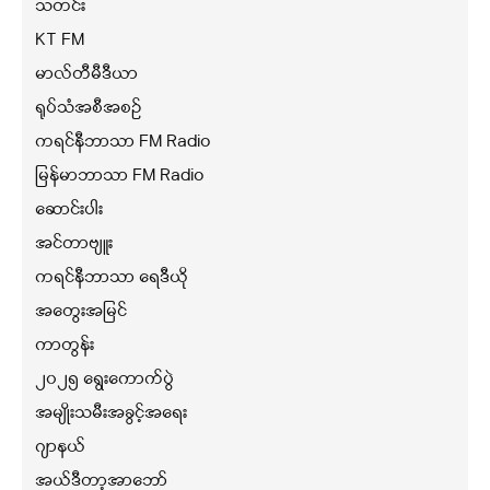
သတင်း
KT FM
မာလ်တီမီဒီယာ
ရုပ်သံအစီအစဉ်
ကရင်နီဘာသာ FM Radio
မြန်မာဘာသာ FM Radio
ဆောင်းပါး
အင်တာဗျူး
ကရင်နီဘာသာ ရေဒီယို
အတွေးအမြင်
ကာတွန်း
၂၀၂၅ ရွေးကောက်ပွဲ
အမျိုးသမီးအခွင့်အရေး
ဂျာနယ်
အယ်ဒီတာ့အာဘော်