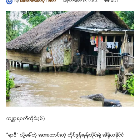
-
401
By
Kantarawaddy Times
September 16, 2024
ကန္တာရဝတီတိုင်း(မ်)
“ရာဂီ” လို့ခေါ်တဲ့ အားကောင်းတဲ့ တိုင်ဖွန်းမုန်တိုင်းနဲ့ အိန္ဒိယနိုင်ငံ