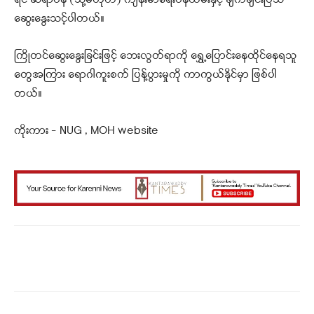
ရင် ဆရာဝန် (သို့မဟုတ်) ကျန်းမာရေးဝန်ထမ်းနှင့် ချက်ချင်းပြသ
ဆွေးနွေးသင့်ပါတယ်။
ကြိုတင်ဆွေးနွေးခြင်းဖြင့် ဘေးလွတ်ရာကို ရွှေ့ပြောင်းနေထိုင်နေရသူ
တွေအကြား ရောဂါကူးစက် ပြန့်ပွားမှုကို ကာကွယ်နိုင်မှာ ဖြစ်ပါ
တယ်။
ကိုးကား – NUG , MOH website
Facebook
X
WhatsApp