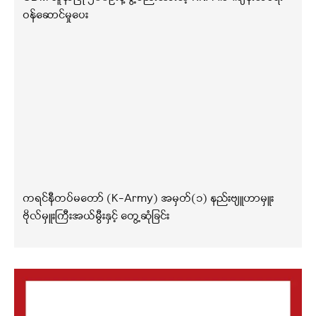
ဝန်ဆောင်မှုပေး
ကရင်နီတပ်မတော် (K-Army) အမှတ်(၁) နည်းဗျူဟာမှူး
ဗိုလ်မှူးကြီးအယ်မွီးနှင့် တွေ့ဆုံခြင်း