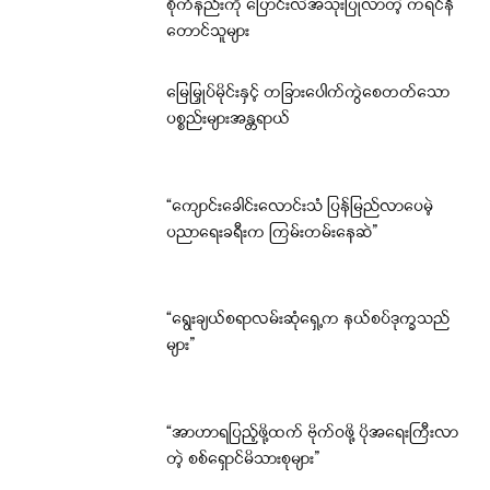
စိုက်နည်းကို ပြောင်းလဲအသုံးပြုလာတဲ့ ကရင်နီ
တောင်သူများ
မြေမြှုပ်မိုင်းနှင့် တခြားပေါက်ကွဲစေတတ်သော
ပစ္စည်းများအန္တရာယ်
“ကျောင်းခေါင်းလောင်းသံ ပြန်မြည်လာပေမဲ့
ပညာရေးခရီးက ကြမ်းတမ်းနေဆဲ”
“ရွေးချယ်စရာလမ်းဆုံရှေ့က နယ်စပ်ဒုက္ခသည်
များ”
“အာဟာရပြည့်ဖို့ထက် ဗိုက်ဝဖို့ ပိုအရေးကြီးလာ
တဲ့ စစ်ရှောင်မိသားစုများ”