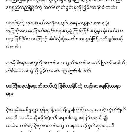
ရေရှည်တည်ရှိနိုင်တဲ့ သက်ရောက်မှုတခုလို ဖြစ်လာနိုင်ပါတယ်။
ရေဝင်ခဲ့တဲ့ အဆောက်အအုံအတွင်း အရာဝတ္ထုများအားလုံး
အပြည့်အ၀ မခြောက်မချင်း နံရံတွေနဲ့ ကြမ်းပြင်တွေမှာ မှိုတက်တာ
တွေ ဖြစ်နိုင်တာကြောင့် အိမ်သုံးပိုးသတ်ဆေးရည်ဖြင့် ပက်ဖျန်းသင့်
ပါတယ်။
အဆိုပါနေရာတွေကို လေဝင်လေထွက်ကောင်းအောင် ပြတင်းပေါက်၊
တံခါးစတာတွေကို ဖွင့်ထားပေး ရမှာဖြစ်ပါတယ်။
ရေကြီးရေလျှံနောက်ဆက်တွဲ ဖြစ်လာနိုင်တဲ့ ကျန်းမာရေးပြဿနာ
များ
မိုးသည်းထန်စွာရွာသွန်းမှု နဲ့ ရေကြီးမှုကြောင့် ရေမှတဆင့် တိုက်ဖွိုက်
ရောဂါ၊ လက်ပတိုစပိုင်းရိုးစစ် ရောဂါတွေ အပြင် ရောဂါမျိုး
သယ်ဆောင်တဲ့ ပိုးမွှားကောင်တွေကနေတဆင့် ငှက်ဖျားရောဂါ၊