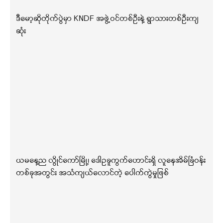
ဒီမော့ဆိုတိုက်ပွဲမှာ KNDF အဖွဲ့ဝင်တစ်ဦးနဲ့ ရွာသားတစ်ဦးကျ
ဆုံး
ယမနေ့ည လွိုင်ကော်မြို့၊ ဒေါဥခူကွက်ဟောင်းရှိ လူနေအိမ်ခြံဝန်း
တစ်ခုအတွင်း အသံကျယ်လောင်တဲ့ ပေါက်ကွဲမှုဖြစ်