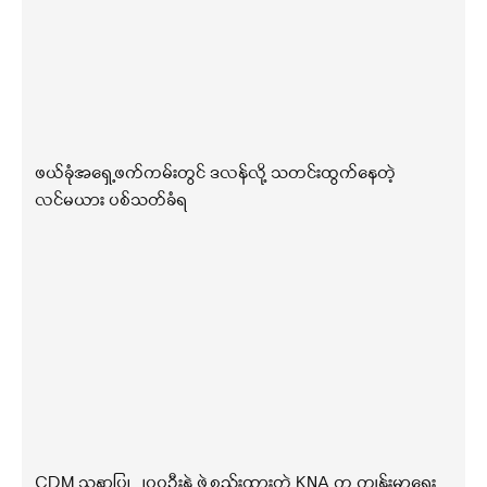
ဖယ်ခုံအရှေ့ဖက်ကမ်းတွင် ဒလန်လို့ သတင်းထွက်နေတဲ့
လင်မယား ပစ်သတ်ခံရ
CDM သူနာပြု ၂၀၀ဦးနဲ့ ဖွဲ့စည်းထားတဲ့ KNA က ကျန်းမာရေး