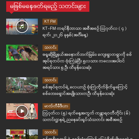
မဖြစ်မနေဖတ်ရမည့် သတင်းများ
KT FM
KT-FM ကရင်နီဘာသာ အစီအစဉ် ဩဂုတ်လ ( ၄ )
ရက်၊ ၂၀၂၆ ခုနှစ်(အင်္ဂါနေ့)
သတင်း
ဖရူဆိုမြို့နယ်အနောက်ဘက်ခြမ်း၊ ကျေးရွာတရွာကို စစ်
အုပ်စုတပ်က ဗုံးကြဲခဲ့ပြီး ၅လသား ကလေးအပါဝင်
အရပ်သား ၅ ဦး ထိမှန်သေဆုံး
သတင်း
စစ်အုပ်စုတပ်ရဲ့ လေယာဉ် ဗုံးကြဲတိုက်ခိုက်မှုကြောင့်
စစ်ဘေးရှောင်အမျိုးသားတဦး ထိမှန်သေဆုံး
မာလ်တီမီဒီယာ
ဩဂုတ်လ (၅) ရက်နေ့အတွက် ကန္တာရဝတီတိုင်း (မ်)
သတင်းဌာနရဲ့ ညနေခင်းရုပ်သံသတင်း အစီအစဉ်
သတင်း