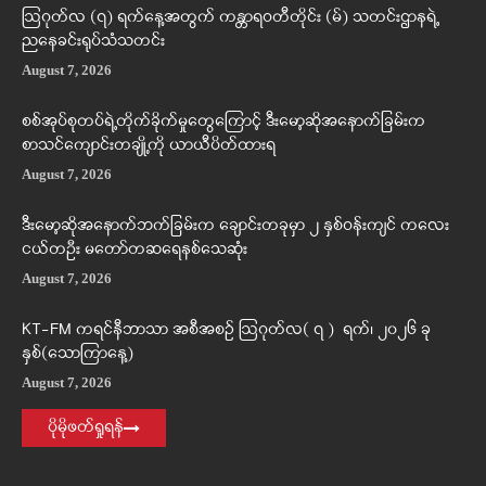
ဩဂုတ်လ (၇) ရက်နေ့အတွက် ကန္တာရဝတီတိုင်း (မ်) သတင်းဌာနရဲ့
ညနေခင်းရုပ်သံသတင်း
August 7, 2026
စစ်အုပ်စုတပ်ရဲ့တိုက်ခိုက်မှုတွေကြောင့် ဒီးမော့ဆိုအနောက်ခြမ်းက
စာသင်ကျောင်းတချို့ကို ယာယီပိတ်ထားရ
August 7, 2026
ဒီးမော့ဆိုအနောက်ဘက်ခြမ်းက ချောင်းတခုမှာ ၂ နှစ်ဝန်းကျင် ကလေး
ငယ်တဦး မတော်တဆရေနစ်သေဆုံး
August 7, 2026
KT-FM ကရင်နီဘာသာ အစီအစဉ် ဩဂုတ်လ( ၇ ) ရက်၊ ၂၀၂၆ ခု
နှစ်(သောကြာနေ့)
August 7, 2026
ပိုမိုဖတ်ရှုရန်