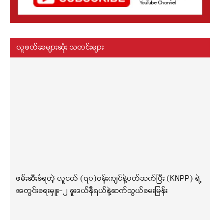
လူဖတ်အများဆုံး သတင်းများ
ဖမ်းဆီးခံရတဲ့ လူငယ် (၇၀)ဝန်းကျင်နဲ့ပတ်သက်ပြီး (KNPP) ရဲ့
အတွင်းရေးမှူး-၂ ခူးဒယ်နီရယ်နဲ့ဆက်သွယ်မေးမြန်း