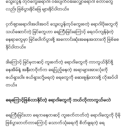
သွေးလွန် တုပ်ကွေးရောဂါ၊ ဝမ်းပျက်ဝမ်းလျှောရောဂါ စတာတွေ
လည်း ဖြစ်ပွားနိုင်ခြေ များနိုင်ပါတယ်။
ငှက်ဖျားရောဂါအပါအဝင် သွေးလွန်တုပ်ကွေးစတဲ့ ရောဂါပိုးတွေကို
သယ်ဆောင်တဲ့ ခြင်တွေဟာ ရေကြီးခြင်းကြောင့် ရေဝပ်ကျန်ခဲ့တဲ့
နေရာတွေမှာ ခြင်ပေါက်ပွားဖို့ အကောင်းဆုံးအနေအထားကို ဖြစ်စေ
နိုင်ပါတယ်။
ဒါကြောင့် ခြင်မှတဆင့် ကူးစက်တဲ့ ရောဂါတွေကို ကာကွယ်နိုင်ဖို့
နေအိမ်နဲ့ အနီးတဝိုက်က ရေပြည့်နေတဲ့ အရာများအားလုံးကို
ဖယ်ရှားပါ။ ဖယ်ရှားလို့မရတဲ့ ရေတွေကို ဆေးဖျန်းထားဖို့ လိုအပ်ပါ
တယ်။
ရေကြောင့်ဖြစ်လာနိုင်တဲ့ ရောဂါတွေကို ဘယ်လိုကာကွယ်မလဲ
ရေကြီးခြင်းဟာ ရေကနေတဆင့် ကူးစက်တတ်တဲ့ ရောဂါတွေကို ပိုမို
ဖြစ်ပွားတတ်တာကြောင့် သောက်သုံးရေကို စိတ်ချရတဲ့ ရေ