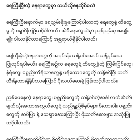
ရေကြီးပြီးတဲ့ နေရာတွေမှာ ဘယ်လိုနေထိုင်မလဲ
ရေကြီးပြီးနောက်မှာ ရေလွှမ်းမိုးမှုကြောင့်ပါလာတဲ့ ရေတွေနဲ့ ထိတွေ့
မှုကို ရှောင်ကြဉ်သင့်ပါတယ်။ အဲဒီရေတွေထဲမှာ ညစ်ညမ်းမှု အမျိုး
မျိုး ပါလာနိုင်တာကြောင့် အန္တရာယ်ရှိနိုင်ပါတယ်။
ရေကြီးခဲ့တဲ့နေရာတွေကို အရင်ဆုံး သန့်စင်အောင် သန့်ရှင်းရေး
ပြုလုပ်ရပါမယ်။ ရေကြီးစဉ်က ရေတွေနဲ့ ထိတွေ့ခဲ့တဲ့ ကြမ်းပြင်တွေ၊
နံရံတွေ၊ ပစ္စည်းကိရိယာတွေနဲ့ ပရိဘောဂတွေကို သန့်စင်ပြီး ဘက်
တီးရီးယားရှိနိုင်တာကြောင် ပိုးသတ်ဆေးနဲ့ ဖြန်းသင့်ပါတယ်။
ညစ်ပေနေတဲ့ နေရာတွေ၊ ပစ္စည်းတွေကို သန့်စင်တဲ့အခါ လက်အိတ်၊
မျက်လုံးအကာအကွယ်တွေနဲ့ လည်ရှည်ဖိနပ်များ စီးထားပါ။ ပစ္စည်း
တွေကို ဆပ်ပြာ နဲ့ သေချာဆေးကြောပြီး ပိုးသတ်ဆေးများ အသုံးပြု
သင့်ပါတယ်။
ရေကြီးပြီးနောက်ပိုင်းမှာ စိုထိုင်းမှုတွေကြောင့် မှိုတက်တာကလည်း