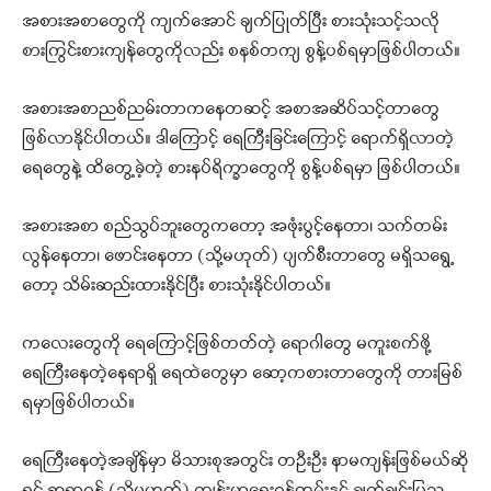
အစားအစာတွေကို ကျက်အောင် ချက်ပြုတ်ပြီး စားသုံးသင့်သလို
စားကြွင်းစားကျန်တွေကိုလည်း စနစ်တကျ စွန့်ပစ်ရမှာဖြစ်ပါတယ်။
အစားအစာညစ်ညမ်းတာကနေတဆင့် အစာအဆိပ်သင့်တာတွေ
ဖြစ်လာနိုင်ပါတယ်။ ဒါကြောင့် ရေကြီးခြင်းကြောင့် ရောက်ရှိလာတဲ့
ရေတွေနဲ့ ထိတွေ့ခဲ့တဲ့ စားနပ်ရိက္ခာတွေကို စွန့်ပစ်ရမှာ ဖြစ်ပါတယ်။
အစားအစာ စည်သွပ်ဘူးတွေကတော့ အဖုံးပွင့်နေတာ၊ သက်တမ်း
လွန်နေတာ၊ ဖောင်းနေတာ (သို့မဟုတ်) ပျက်စီးတာတွေ မရှိသရွေ့
တော့ သိမ်းဆည်းထားနိုင်ပြီး စားသုံးနိုင်ပါတယ်။
ကလေးတွေကို ရေကြောင့်ဖြစ်တတ်တဲ့ ရောဂါတွေ မကူးစက်ဖို့
ရေကြီးနေတဲ့နေရာရှိ ရေထဲတွေမှာ ဆော့ကစားတာတွေကို တားမြစ်
ရမှာဖြစ်ပါတယ်။
ရေကြီးနေတဲ့အချိန်မှာ မိသားစုအတွင်း တဦးဦး နာမကျန်းဖြစ်မယ်ဆို