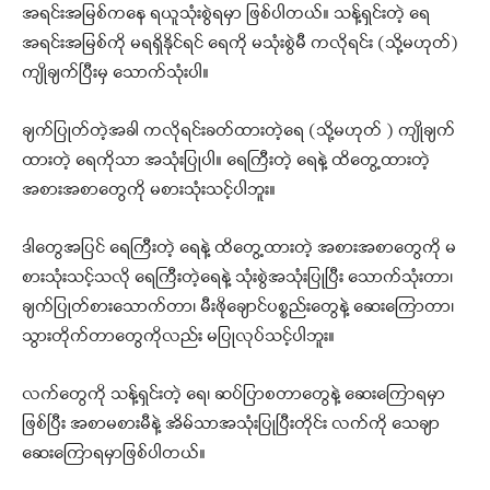
အရင်းအမြစ်ကနေ ရယူသုံးစွဲရမှာ ဖြစ်ပါတယ်။ သန့်ရှင်းတဲ့ ရေ
အရင်းအမြစ်ကို မရရှိနိုင်ရင် ရေကို မသုံးစွဲမီ ကလိုရင်း (သို့မဟုတ်)
ကျိုချက်ပြီးမှ သောက်သုံးပါ။
ချက်ပြုတ်တဲ့အခါ ကလိုရင်းခတ်ထားတဲ့ရေ (သို့မဟုတ် ) ကျိုချက်
ထားတဲ့ ရေကိုသာ အသုံးပြုပါ။ ရေကြီးတဲ့ ရေနဲ့ ထိတွေ့ထားတဲ့
အစားအစာတွေကို မစားသုံးသင့်ပါဘူး။
ဒါတွေအပြင် ရေကြီးတဲ့ ရေနဲ့ ထိတွေ့ထားတဲ့ အစားအစာတွေကို မ
စားသုံးသင့်သလို ရေကြီးတဲ့ရေနဲ့ သုံးစွဲအသုံးပြုပြီး သောက်သုံးတာ၊
ချက်ပြုတ်စားသောက်တာ၊ မီးဖိုချောင်ပစ္စည်းတွေနဲ့ ဆေးကြောတာ၊
သွားတိုက်တာတွေကိုလည်း မပြုလုပ်သင့်ပါဘူး။
လက်တွေကို သန့်ရှင်းတဲ့ ရေ၊ ဆပ်ပြာစတာတွေနဲ့ ဆေးကြောရမှာ
ဖြစ်ပြီး အစာမစားမီနဲ့ အိမ်သာအသုံးပြုပြီးတိုင်း လက်ကို သေချာ
ဆေးကြောရမှာဖြစ်ပါတယ်။