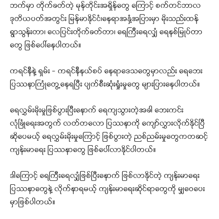
ဘက်မှာ တိုက်ခတ်တဲ့ မုန်တိုင်းအရှိန်တွေ ကြောင့် စက်တင်ဘာလ
ဒုတိယပတ်အတွင်း မြန်မာနိုင်ငံ၊နေရာအနှံ့အပြားမှာ မိုးသည်းထန်
ရွာသွန်းတာ၊ လေပြင်းတိုက်ခတ်တာ၊ ရေကြီးရေလျှံ ရေနစ်မြုပ်တာ
တွေ ဖြစ်ပေါ်နေပါတယ်။
ကရင်နီနဲ့ ရှမ်း – ကရင်နီနယ်စပ် နေရာဒေသတွေမှာလည်း ရေဘေး
ပြဿနာကြုံတွေ့နေရပြီး ပျက်စီးဆုံးရှုံးမှုတွေ များပြားနေပါတယ်။
ရေလွှမ်းမိုးမှုဖြစ်ပွားပြီးနောက် ရေကျသွားတဲ့အခါ ဘေးကင်း
လုံခြုံရေးအတွက် လတ်တလော ပြဿနာကို ကျော်လွှားလိုက်နိုင်ပြီ
ဆိုပေမယ့် ရေလွှမ်းမိုးမှုကြောင့် ဖြစ်ပွားတဲ့ ညစ်ညမ်းမှုတွေကတဆင့်
ကျန်းမာရေး ပြဿနာတွေ ဖြစ်ပေါ်လာနိုင်ပါတယ်။
ဒါကြောင့် ရေကြီးရေလျှံဖြစ်ပြီးနောက် ဖြစ်လာနိုင်တဲ့ ကျန်းမာရေး
ပြဿနာတွေနဲ့ လိုက်နာရမယ့် ကျန်းမာရေးဆိုင်ရာတွေကို မျှဝေပေး
မှာဖြစ်ပါတယ်။