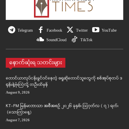
Telegram
Facebook
Twitter
YouTube
SoundCloud
TikTok
နောက်ဆုံးရ သတင်းများ
တောင်ယာလုပ်ငန်းခွင်ဝင်နေတဲ့ ဖရူဆိုတောင်သူတွေကို စစ်အုပ်စုတပ် ဒ
ရုန်းနဲ့ဗုံးကြဲလို့ တဦးထိမှန်
August 9, 2026
KT-FM မြန်မာဘာသာ အစီအစဉ် ၂၀၂၆ ခုနှစ်၊ ဩဂုတ်လ ( ၇ ) ရက်၊
(သောကြာနေ့)
August 7, 2026