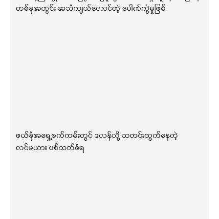
တစ်ခုအတွင်း အသံကျယ်လောင်တဲ့ ပေါက်ကွဲမှုဖြစ်
ဖယ်ခုံအရှေ့ဖက်ကမ်းတွင် ဒလန်လို့ သတင်းထွက်နေတဲ့
လင်မယား ပစ်သတ်ခံရ