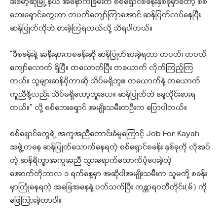
ဒီးမော့ဆိုမြို့ နယ် အနောက်ခြမ်းက စစ်ရှောင်စခန်းနှစ်ခုမှာတော့ စစ်
ဘေးရှောင်တွေဟာ တပတ်ကျော်ကြာအောင် ဆန်ပြတ်လပ်နေပြီး
ဆန်ပြုတ်ကိုဘဲ စားခဲ့ကြရတယ်လို့ သိရပါတယ်။
“ဒီစခန်းနဲ့ အနီးနားကစခန်းဆို ဆန်ပြုတ်စားခဲ့ရတာ တပတ်၊ တပတ်
ကျော်လောက် ရှိပြီ။ တယောက်ပြီး တယောက် လိုက်ကြည့်ကြ
တယ်။ သူများဆန်ပိုတာဆို သိပ်မရှိဘူး။ တယောက်နဲ့ တယောက်
ကူညီဖို့လည်း သိပ်မရှိတော့ဘူးလေ။ ဆန်ပြုတ်ဘဲ နေ့တိုင်းစားရ
တယ်။” လို့ စစ်ဘေးရှောင် အမျိုးသမီးတဦးက ပြောပါတယ်။
စစ်ရှောင်တွေရဲ့ အကူအညီတောင်းခံမှုကြောင့် Job For Kayah
အဖွဲ့ကနေ ဆန်ပြုတ်သောက်နေရတဲ့ စစ်ရှောင်စခန်း နှစ်ခုကို လိုအပ်
တဲ့ ဆန်ရိက္ခာအကူအညီ သွားရောက်ထောက်ပံ့ပေးခဲ့တဲ့
အောက်တိုဘာလ ၁ ရက်နေ့မှာ အဆိုပါအမျိုးသမီးက သူမတို့ စခန်း
မှာကြုံနေရတဲ့ အခြေအနေနဲ့ ပတ်သက်ပြီး ကန္တာရဝတီတိုင်း(မ်) ကို
ဖြေကြားခဲ့တာပါ။