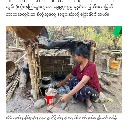
တွင်း ခိုလှုံနေကြသူတွေဟာ ၁၉၉၄-၉၅ ခုနှစ်က ဖြတ်လေးဖြတ်
ကာလအတွင်းက ခိုလှုံသူတွေ အများဆုံးလို့ ပြောနိုင်ပါတယ်။
တိမ်းရှောင်နေထိုင်ရတဲ့နေရာမှာ ချက်ပြုတ်နေတဲ့ ကရင်နီက စစ်ရှောင်အမျိုးသမီး တစ်ဦး