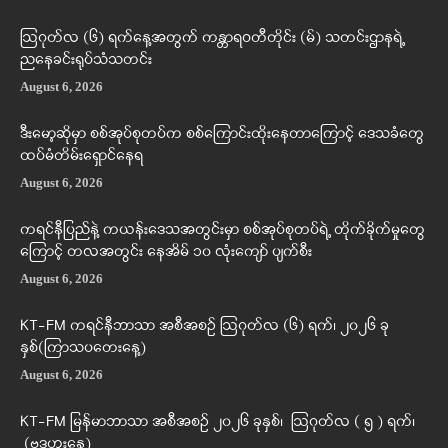
ဩဂုတ်လ (၆) ရက်နေ့အတွက် ကန္တာရဝတီတိုင်း (မ်) သတင်းဌာနရဲ့
ညနေခင်းရုပ်သံသတင်း
August 6, 2026
ဒီးမော့ဆိုမှာ စစ်အုပ်စုတပ်က စစ်ကြောင်းထိုးနေတာကြောင့် ဒေသခံတွေ
ထပ်မံတိမ်းရှောင်နေရ
August 6, 2026
ကရင်နီပြည်နဲ့ ကယန်းဒေသအတွင်းမှာ စစ်အုပ်စုတပ်ရဲ့ တိုက်ခိုက်မှုတွေ
ကြောင့် တလအတွင်း နေအိမ် ၁၀ လုံးကျော် ပျက်စီး
August 6, 2026
KT-FM ကရင်နီဘာသာ အစီအစဉ် ဩဂုတ်လ (၆) ရက်၊ ၂၀၂၆ ခု
နှစ်(ကြာသပတေးနေ့)
August 6, 2026
KT-FM မြန်မာဘာသာ အစီအစဉ် ၂၀၂၆ ခုနှစ်၊ ဩဂုတ်လ ( ၅ ) ရက်၊
(ဗုဒ္ဓဟူးနေ့)