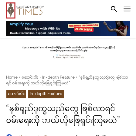
Home
ဆောင်းပါး
In-depth Feature
“နှစ်ရှည်ဒုက္ခသည်တွေ ဖြစ်လာ
ရင် ဝမ်းရေးကို ဘယ်လိုဖြေရှင်းကြမလဲ”
ဆောင်းပါး
In-depth Feature
“နှစ်ရှည်ဒုက္ခသည်တွေ ဖြစ်လာရင်
ဝမ်းရေးကို ဘယ်လိုဖြေရှင်းကြမလဲ”