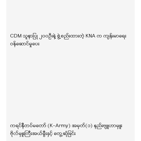
CDM သူနာပြု ၂၀၀ဦးနဲ့ ဖွဲ့စည်းထားတဲ့ KNA က ကျန်းမာရေး
ဝန်ဆောင်မှုပေး
ကရင်နီတပ်မတော် (K-Army) အမှတ်(၁) နည်းဗျူဟာမှူး
ဗိုလ်မှူးကြီးအယ်မွီးနှင့် တွေ့ဆုံခြင်း