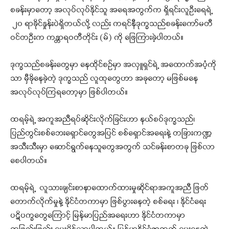
စခန်းမှာတော့ အလုပ်လုပ်နိုင်သူ အရေအတွက်က ရှိရင်းလူဦးရေရဲ့
၂၀ ရာခိုင်နှုန်းပဲရှိတယ်လို့ လည်း ကရင်နီဒုက္ခသည်စခန်းကော်မတီ
ဝင်တဦးက ကန္တာရဝတီတိုင်း (မ်) ကို ဖြေကြားခဲ့ပါတယ်။
ဒုက္ခသည်စခန်းတွေမှာ နေထိုင်စဉ်မှာ အလှူရှင်ရဲ့ အထောက်အပံ့ကို
သာ မှီခိုနေခဲ့တဲ့ ဒုက္ခသည် လူထုတွေဟာ အခုတော့ မဖြစ်မနေ
အလုပ်လုပ်ကြရတော့မှာ ဖြစ်ပါတယ်။
ထရမ့်ရဲ့ အကူအညီရပ်ဆိုင်းလိုက်ခြင်းဟာ နယ်စပ်ဒုက္ခသည်၊
ပြည်တွင်းစစ်ဘေးရှောင်တွေအပြင် စစ်ရှောင်အရေးနဲ့ တခြားကဏ္ဍ
အသီးသီးမှာ ဆောင်ရွက်နေသူတွေအတွက် သင်ခန်းစာတခု ဖြစ်လာ
စေပါတယ်။
ထရမ့်ရဲ့ လူသားချင်းစာနာထောက်ထားမှုဆိုင်ရာအကူအညီ ဖြတ်
တောက်လိုက်မှုနဲ့ နိုင်ငံတကာမှာ ဖြစ်ပွားနေတဲ့ စစ်ရေး ၊ နိုင်ငံရေး
ပဋိပက္ခတွေကြောင့် မြန်မာပြည်အရေးဟာ နိုင်ငံတကာမှာ