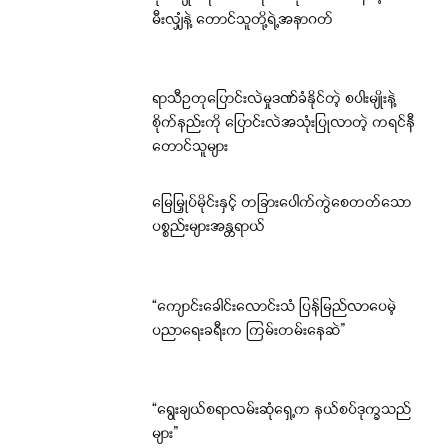
မီးလျှံနဲ့ တောင်သူတို့ရဲ့အနာဂတ်
ရာသီဥတုပြောင်းလဲမှုဒဏ်ခံနိုင်တဲ့ စပါးမျိုးနဲ့
စိုက်နည်းကို ပြောင်းလဲအသုံးပြုလာတဲ့ ကရင်နီ
တောင်သူများ
မြေမြှုပ်မိုင်းနှင့် တခြားပေါက်ကွဲစေတတ်သော
ပစ္စည်းများအန္တရာယ်
“ကျောင်းခေါင်းလောင်းသံ ပြန်မြည်လာပေမဲ့
ပညာရေးခရီးက ကြမ်းတမ်းနေဆဲ”
“ရွေးချယ်စရာလမ်းဆုံရှေ့က နယ်စပ်ဒုက္ခသည်
များ”