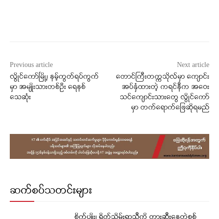
Facebook
X
WhatsApp
Previous article
Next article
လွိုင်ကော်မြို့၊ နမ့်ကွတ်ရပ်ကွက်
တောင်ကြီးတက္ကသိုလ်မှာ ကျောင်း
မှာ အမျိုးသားတစ်ဦး ရေနစ်
အပ်နှံထားတဲ့ ကရင်နီက အဝေး
သေဆုံး
သင်ကျောင်းသားတွေ လွိုင်ကော်
မှာ တက်ရောက်ဖြေဆိုရမည်
ဆက်စပ်သတင်းများ
စိုက်ပျိုး၊ ရိတ်သိမ်းရာသီကို တားဆီးနေတဲ့စစ်