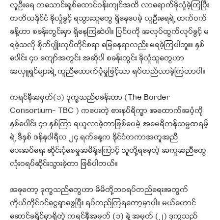
လူဦးရေ တသောင်းရှစ်ထောင်ဝန်းကျင်အထိ လာရောက်ခိုလှုံခဲ့ကြပြီး
တတိယနိုင်ငံ ခိုလှုံခွင့် ရသွားသူတွေ ရှိနေပေမဲ့ လူဦးရေရဲ့ ထက်ဝက်
ခန့်ဟာ စခန်းတွင်းမှာ ရှိနေကြဆဲပါ။ ပြင်ပကို အလုပ်ထွက်လုပ်ခွင့် မ
ရခဲ့သလို စိုက်ပျိုးလုပ်ကိုင်စရာ မြေနေရာလည်း မရခဲ့ကြပါဘူး။ နှစ်
ပေါင်း ၄၀ ကျော်အတွင်း အဆိုပါ စခန်းတွင်း ခိုလှုံသူတွေဟာ
အလှူရှင်များရဲ့ ကူညီထောက်ပံ့မှုဖြင့်သာ ရပ်တည်လာခဲ့ကြတာပါ။
ကရင်နီအမှတ်(၁) ဒုက္ခသည်စခန်းဟာ (The Border
Consortium- TBC ) ကပေးတဲ့ စားနပ်ရိက္ခာ အ‌ထောက်အပံ့ကို
နှစ်ပေါင်း ၄၁ နှစ်ကြာ ရယူလာခဲ့တာဖြစ်ပေမဲ့ အမေရိကန်သမ္မထရမ့်
ရဲ့ ဒီနှစ် ဇန်နဝါရီလ ၂၄ ရက်နေ့က နိုင်ငံတကာအကူအညီ
ပေးအပ်‌ရေး ဆိုင်းငံ့စေမှုအမိန့်ကြောင့် သူတို့ရနေတဲ့ အကူအညီတွေ
လုံးဝရပ်ဆိုင်းသွားခဲ့တာ ဖြစ်ပါတယ်။
အခုတော့ ဒုက္ခသည်တွေဟာ မိမိတို့ဘဝရပ်တည်ရေးအတွက်
ကိုယ်တိုင်ဝင်ငွေရှာဖွေပြီး ရပ်တည်ကြရတော့မှာပါ။ မယ်ဟောင်
ဆောင်ခရိုင်မှာရှိတဲ့ ကရင်နီအမှတ် (၁) နဲ့ အမှတ် (၂) ဒုက္ခသည်