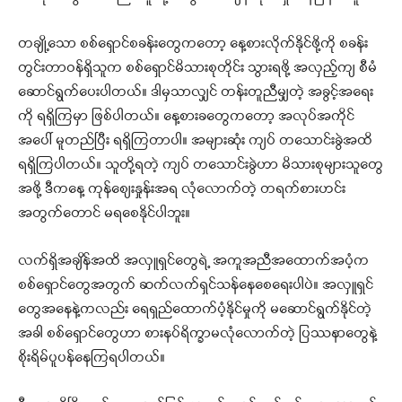
တချို့သော စစ်ရှောင်စခန်းတွေကတော့ နေ့စားလိုက်နိုင်ဖို့ကို စခန်း
တွင်းတာဝန်ရှိသူက စစ်ရှောင်မိသားစုတိုင်း သွားရဖို့ အလှည့်ကျ စီမံ
ဆောင်ရွက်ပေးပါတယ်။ ဒါမှသာလျှင် တန်းတူညီမျှတဲ့ အခွင့်အရေး
ကို ရရှိကြမှာ ဖြစ်ပါတယ်။ နေ့စားခတွေကတော့ အလုပ်အကိုင်
အပေါ် မူတည်ပြီး ရရှိကြတာပါ။ အများဆုံး ကျပ် တသောင်းခွဲအထိ
ရရှိကြပါတယ်။ သူတို့ရတဲ့ ကျပ် တသောင်းခွဲဟာ မိသားစုများသူတွေ
အဖို့ ဒီကနေ့ ကုန်စျေးနှုန်းအရ လုံလောက်တဲ့ တရက်စားဟင်း
အတွက်တောင် မရစေနိုင်ပါဘူး။
လက်ရှိအချိန်အထိ အလှူရှင်တွေရဲ့ အကူအညီအထောက်အပံ့က
စစ်ရှောင်တွေအတွက် ဆက်လက်ရှင်သန်နေစေရေးပါပဲ။ အလှူရှင်
တွေအနေနဲ့ကလည်း ရေရှည်ထောက်ပံ့နိုင်မှုကို မဆောင်ရွက်နိုင်တဲ့
အခါ စစ်ရှောင်တွေဟာ စားနပ်ရိက္ခာမလုံလောက်တဲ့ ပြဿနာတွေနဲ့
စိုးရိမ်ပူပန်နေကြရပါတယ်။