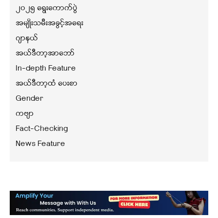
၂၀၂၅ ရွေးကောက်ပွဲ
အမျိုးသမီးအခွင့်အရေး
ဂျာနယ်
အယ်ဒီတာ့အာဘော်
In-depth Feature
အယ်ဒီတာ့ထံ ပေးစာ
Gender
ကဗျာ
Fact-Checking
News Feature