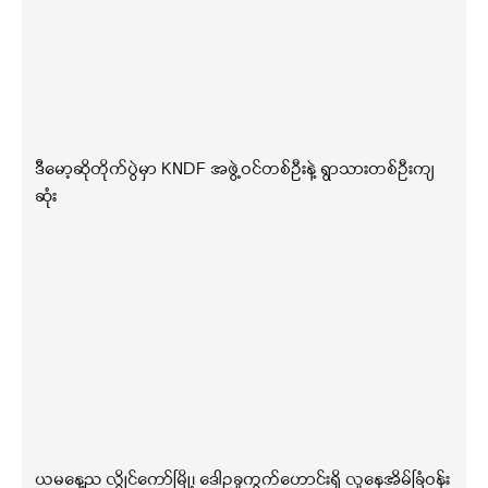
ဒီမော့ဆိုတိုက်ပွဲမှာ KNDF အဖွဲ့ဝင်တစ်ဦးနဲ့ ရွာသားတစ်ဦးကျ
ဆုံး
ယမနေ့ည လွိုင်ကော်မြို့၊ ဒေါဥခူကွက်ဟောင်းရှိ လူနေအိမ်ခြံဝန်း