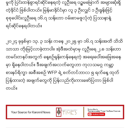
မှုကို ပြင်းထန်စွာရင်ဆိုင်နေရတဲ့ လူဦးရေ ပဉ္စမမြောက် အများဆုံးရှိ
တဲ့နိုင်ငံ ဖြစ်ပါတယ်။ မြန်မာနိုင်ငံမှာ လူ ၃ ဦးလျှင် ၁ ဦးနှုန်းဖြင့်
စုစုပေါင်းလူဦးရေ ၁၆.၇ သန်းဟာ ဝမ်းစာမဖူလုံတဲ့ ပြဿနာနဲ့
ရင်ဆိုင်နေရပါတယ်။
၂၀၂၄ ခုနှစ်မှာ ၁၃. ၃ သန်း ကနေ ၂၀၂၅ မှာ ၁၆.၇ သန်းအထိ သိသိ
သာသာ တိုးမြင့်လာခဲ့တာပါ။ အဲ့ဒီအထဲမှာမှ လူဦးရေ ၂.၈ သန်းဟာ
ထမင်းတနပ်အတွက် နေ့စဉ်ရုန်းကန်နေရတဲ့ အရေးပေါ်အခြေအနေ
မှာ ရှိနေပါတယ်။ ဒီအချက်အလက်တွေဟာ ကုလသမဂ္ဂ ကမ္ဘာ့
စားနပ်ရိက္ခာ အစီအစဉ် WFP ရဲ့ စက်တင်ဘာလ ၅ ရက်နေ့ ထုတ်
ပြန်ထားတဲ့ အချက်တွေကို ပြန်လည်ကိုးကားဖော်ပြတာ​ ဖြစ်ပါ
တယ်။