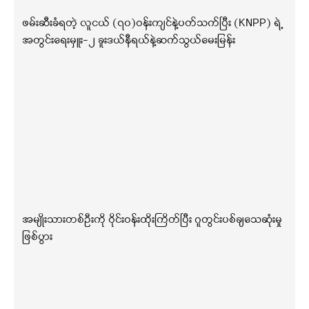
ဖမ်းဆီးခံရတဲ့ လူငယ် (၇၀)ဝန်းကျင်နဲ့ပတ်သက်ပြီး (KNPP) ရဲ့
အတွင်းရေးမှူး-၂ ခူးဒယ်နီရယ်နဲ့ဆက်သွယ်မေးမြန်း
အမျိုးသားတစ်ဦးကို ဝိုင်းဝန်းထိုးကြိတ်ပြီး ဂူတွင်းပစ်ချသေဆုံးမှု
ဖြစ်ပွား