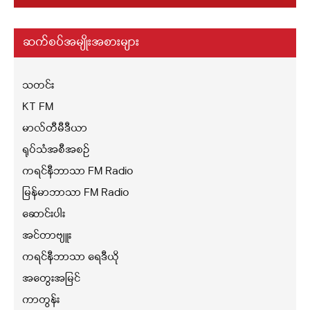
ဆက်စပ်အမျိုးအစားများ
သတင်း
KT FM
မာလ်တီမီဒီယာ
ရုပ်သံအစီအစဉ်
ကရင်နီဘာသာ FM Radio
မြန်မာဘာသာ FM Radio
ဆောင်းပါး
အင်တာဗျူး
ကရင်နီဘာသာ ရေဒီယို
အတွေးအမြင်
ကာတွန်း