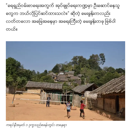
“ရေရှည်ဝမ်းစာရေးအတွက် အုပ်ချုပ်ရေးကဏ္ဍမှာ ဦးဆောင်နေသူ
တွေက ဘယ်လိုပြင်ဆင်ထားသလဲ။” ဆိုတဲ့ မေးခွန်းကလည်း
လတ်တလော အခြေအနေမှာ အရေးကြီးတဲ့ မေးခွန်းတခု ဖြစ်ပါ
တယ်။
ကရင်နီအမှတ် ၁ ဒုက္ခသည်စခန်းတွင်း တနေရာ