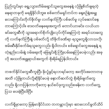
ပြည်တွင်းမှာ ရွေ့လျားတိမ်းရှောင်သူတွေအနေနဲ့ လုံခြုံစိတ်ချရတဲ့
နေရာတခုကို မရရှိနိုင်ပါဘူး။ စစ်ကော်မရှင်တပ်က နေ့စဉ်နဲ့အမျှ
လေကြောင်းတိုက်ခိုက်မှု၊ လက်နက်ကြီး ပစ်ခတ်မှု လုပ်ဆောင်နေ
တာကြောင့်ပါ။ စားဝတ်နေရေးအတွက် တောင်ယာခင်း၊ လယ်ယာ
ခင်းတွေဆီကို သွားရောက်စိုက်ပျိုးလုပ်ကိုင်နေကြတဲ့ အရပ်သားတွေ
ကို လက်နက်ကြီးနဲ့ ပစ်ခတ်လို့ ထိခိုက်ဒဏ်ရာ ရသူတွေရှိလာသလို၊
ဖမ်းဆီးနှိပ်စက်ခံရသူတွေလည်း ရှိပါတယ်။ စစ်ရှောင်တွေအနေနဲ့ ရ
တဲ့နည်းလမ်းနဲ့ ဝမ်းရေးကို ဖြေရှင်းဖို့ ကြိုးပမ်းနေကြပေမဲ့လည်း အခု
လို အသက်အန္တရာယ်အတွက် စိုးရိမ်ရပြန်ပါတယ်။
တဖက်နိုင်ငံတွေဆီကူးပြီး ခိုလှုံခွင့်ရလာရင်တော့ အတိုင်းအတာတခု
အထိ လုံခြုံတယ်လို့ဆိုနိုင်ပေမဲ့ နောက်ဆက်တွဲ စိုးရိမ်ချက်တွေ
လည်း ရှိလာပြန်တာကိုတော့ နယ်စပ်ဒုက္ခသည်စခန်းက လက်တွေ့
ပြသ ပေးခဲ့ပြီးပါပြီ။
လက်ရှိမှာတော့ မြန်မာနိုင်ငံဟာ တကမ္ဘာလုံးမှာ ဆာလောင်မွတ်သိပ်