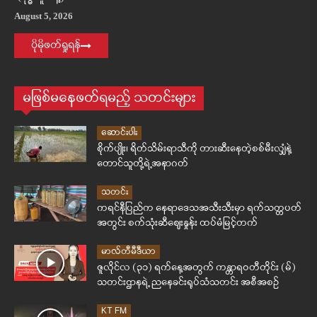
August 5, 2026
ပိုမိုဖတ်ရှုရန်
မဖြစ်မနေဖတ်ရမည့် သတင်းများ
ဆောင်းပါး
စိုက်ပျိုး၊ ရိတ်သိမ်းရာသီကို တားဆီးနေတဲ့စစ်မီးလျှံနဲ့
တောင်သူတို့ရဲ့အနာဂတ်
သတင်း
ကရင်နီပြည်က နေရာဒေသအသီးသီးမှာ ရက်သတ္တပတ်
အတွင်း စက်သုံးဆီဈေးနှုန်း ထပ်မံမြင့်တက်
မာလ်တီမီဒီယာ
ဇူလိုင်လ (၃၁) ရက်နေ့အတွက် ကန္တာရဝတီတိုင်း (မ်)
သတင်းဌာနရဲ့ ညနေခင်းရုပ်သံသတင်း အစီအစဉ်
KT FM