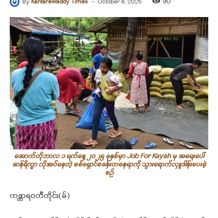
-
90
By
Kantarawaddy Times
October 8, 2025
အောက်တိုဘာလ ၁ ရက်နေ့ ၂၀၂၅ ခုနှစ်မှာ Job For Kayah မှ အရေးပေါ်
ဆန်ရိက္ခာ လိုအပ်နေတဲ့ စစ်ရှောင်စခန်းတနေရာကို သွားရောက်လှူဒါန်းပေးခဲ့
စဉ်
ကန္တာရဝတီတိုင်း(မ်)