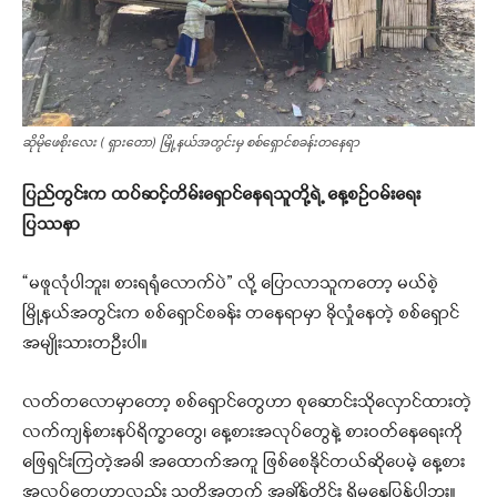
ဆိုမိုဖေစိုးလေး ( ရှားတော) မြို့နယ်အတွင်းမှ စစ်ရှောင်စခန်းတနေရာ
ပြည်တွင်းက ထပ်ဆင့်တိမ်းရှောင်နေရသူတို့ရဲ့ နေ့စဉ်ဝမ်းရေး
ပြ
ဿ
နာ
“မဖူလုံပါဘူး၊ စားရရုံလောက်ပဲ” လို့ ပြောလာသူကတော့ မယ်စဲ့
မြို့နယ်အတွင်းက စစ်ရှောင်စခန်း တနေရာမှာ ခိုလှုံနေတဲ့ စစ်ရှောင်
အမျိုးသားတဦးပါ။
လတ်တလောမှာတော့ စစ်ရှောင်တွေဟာ စုဆောင်းသိုလှောင်ထားတဲ့
လက်ကျန်စားနပ်ရိက္ခာတွေ၊ နေ့စားအလုပ်တွေနဲ့ စားဝတ်နေရေးကို
ဖြေရှင်းကြတဲ့အခါ အထောက်အကူ ဖြစ်စေနိုင်တယ်ဆိုပေမဲ့ နေ့စား
အလုပ်တွေဟာလည်း သူတို့အတွက် အချိန်တိုင်း ရှိမနေပြန်ပါဘူး။