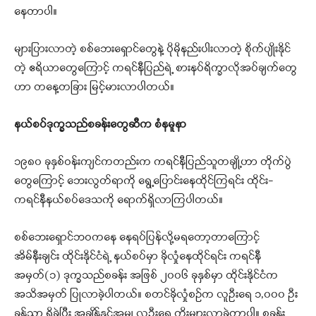
နေတာပါ။
များပြားလာတဲ့ စစ်ဘေးရှောင်တွေနဲ့ ပိုမိုနည်းပါးလာတဲ့ စိုက်ပျိုးနိုင်
တဲ့ ဧရိယာတွေကြောင့် ကရင်နီပြည်ရဲ့ စားနပ်ရိက္ခာလိုအပ်ချက်တွေ
ဟာ တနေ့တခြား မြင့်မားလာပါတယ်။
နယ်စပ်ဒုက္ခသည်စခန်းတွေဆီက စံနမူနာ
၁၉၈၀ ခုနှစ်ဝန်းကျင်ကတည်းက ကရင်နီပြည်သူတချို့ဟာ တိုက်ပွဲ
တွေကြောင့် ဘေးလွတ်ရာကို ရွေ့ပြောင်းနေထိုင်ကြရင်း ထိုင်း-
ကရင်နီနယ်စပ်ဒေသကို ရောက်ရှိလာကြပါတယ်။
စစ်ဘေးရှောင်ဘဝကနေ နေရပ်ပြန်လို့မရတော့တာကြောင့်
အိမ်နီးချင်း ထိုင်းနိုင်ငံရဲ့ နယ်စပ်မှာ ခိုလှုံနေထိုင်ရင်း ကရင်နီ
အမှတ်(၁) ဒုက္ခသည်စခန်း အဖြစ် ၂၀၀၆ ခုနှစ်မှာ ထိုင်းနိုင်ငံက
အသိအမှတ် ပြုလာခဲ့ပါတယ်။ စတင်ခိုလှုံစဉ်က လူဦးရေ ၁,၀၀၀ ဦး
ခန့်သာ ရှိခဲ့ပြီး အချိန်နှင့်အမျှ လူဦးရေ တိုးများလာခဲ့တာပါ။ စခန်း