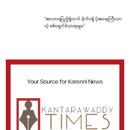
“အာဟာရပြည့်ဖို့ထက် ဗိုက်ဝဖို့ ပိုအရေးကြီးလာ
တဲ့ စစ်ရှောင်မိသားစုများ”