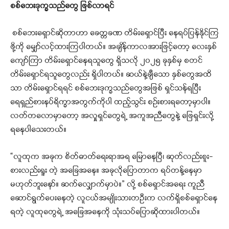
စစ်ဘေးဒုက္ခသည်တွေ ဖြစ်လာရင်
စစ်ဘေးရှောင်ဆိုတာဟာ ခေတ္တခဏ တိမ်းရှောင်ပြီး နေရပ်ပြန်နိုင်ကြ
ဖို့ကို မျှော်လင့်ထားကြပါတယ်။ အချိန်ကာလအားဖြင့်တော့ လေးနှစ်
ကျော်ကြာ တိမ်းရှောင်နေရသူတွေ ရှိသလို ၂၀၂၅ ခုနှစ်မှ စတင်
တိမ်းရှောင်ရသူတွေလည်း ရှိပါတယ်။ ဆယ်နဲ့ချီသော နှစ်တွေအထိ
သာ တိမ်းရှောင်ရရင် စစ်ဘေးဒုက္ခသည်တွေအဖြစ် ရှင်သန်ရပြီး
ရေရှည်စားနပ်ရိက္ခာအတွက်ကိုပါ ထည့်သွင်း စဉ်းစားရတော့မှာပါ။
လတ်တလောမှာတော့ အလှုူရှင်တွေရဲ့ အကူအညီတွေနဲ့ ဖြေရှင်းလို့
ရနေပါသေးတယ်။
“လူထုက အခုက စိတ်ဓာတ်ရေးရာအရ မြောနေပြီ၊ ဆုတ်လည်းစူး-
စားလည်းရူး တဲ့ အခြေအနေ။ အခုလိုပြောတာက ရပ်တန့်နေမှာ
မဟုတ်ဘူးနော်။ ဆက်လျှောက်မှာပဲ။” လို့ စစ်ရှောင်အရေး ကူညီ
ဆောင်ရွက်ပေးနေတဲ့ လူငယ်အမျိုးသားတဦးက လက်ရှိစစ်ရှောင်နေ
ရတဲ့ လူထုတွေရဲ့ အခြေအနေကို သုံးသပ်ပြောဆိုထားပါတယ်။