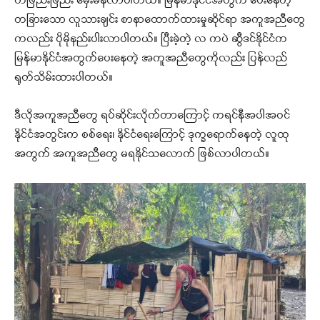
တဖြည်းဖြည်း မှေးမိန်လာပါတယ်။ မြန်မာနိုင်ငံအတွက် ပေးနေတဲ့
တခြားသော လူသားချင်း စာနာထောက်ထားမှုဆိုင်ရာ အကူအညီတွေ
ကလည်း ပိုမိုနည်းပါးလာပါတယ်။ ပြီးခဲ့တဲ့ လ ကပဲ ဆွီဒင်နိုင်ငံက
မြန်မာနိုင်ငံအတွက်ပေးနေတဲ့ အကူအညီတွေကိုလည်း ပြန်လည်
ရုတ်သိမ်းထားပါတယ်။
ဒီလိုအကူအညီတွေ ရပ်ဆိုင်းလိုက်တာကြောင့် ကရင်နီအပါအဝင်
နိုင်ငံအတွင်းက စစ်ရေး၊ နိုင်ငံရေးကြောင့် ဒုက္ခရောက်နေတဲ့ လူထု
အတွက် အကူအညီတွေ မရနိုင်သလောက် ဖြစ်လာပါတယ်။