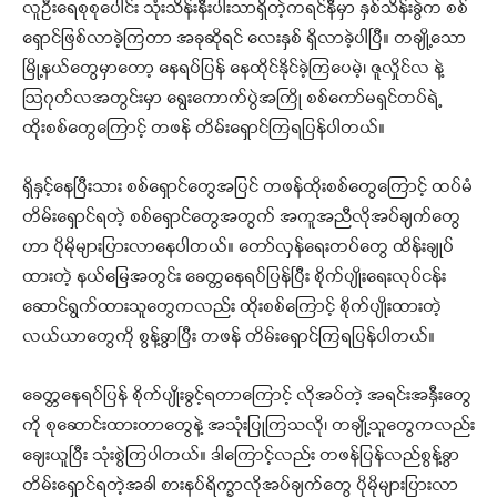
လူဦးရေစုစုပေါင်း သုံးသိန်းနီးပါးသာရှိတဲ့ကရင်နီမှာ နှစ်သိန်းခွဲက စစ်
ရှောင်ဖြစ်လာခဲ့ကြတာ အခုဆိုရင် လေးနှစ် ရှိလာခဲ့ပါပြီ။ တချို့သော
မြို့နယ်တွေမှာတော့ နေရပ်ပြန် နေထိုင်နိုင်ခဲ့ကြပေမဲ့၊ ဇူလှိုင်လ နဲ့
ဩဂုတ်လအတွင်းမှာ ရွေးကောက်ပွဲအကြို စစ်ကော်မရှင်တပ်ရဲ့
ထိုးစစ်တွေကြောင့် တဖန် တိမ်းရှောင်ကြရပြန်ပါတယ်။
ရှိနှင့်နေပြီးသား စစ်ရှောင်တွေအပြင် တဖန်ထိုးစစ်တွေကြောင့် ထပ်မံ
တိမ်းရှောင်ရတဲ့ စစ်ရှောင်တွေအတွက် အကူအညီလိုအပ်ချက်တွေ
ဟာ ပိုမိုများပြားလာနေပါတယ်။ တော်လှန်ရေးတပ်တွေ ထိန်းချုပ်
ထားတဲ့ နယ်မြေအတွင်း ခေတ္တနေရပ်ပြန်ပြီး စိုက်ပျိုးရေးလုပ်ငန်း
ဆောင်ရွက်ထားသူတွေကလည်း ထိုးစစ်ကြောင့် စိုက်ပျိုးထားတဲ့
လယ်ယာတွေကို စွန့်ခွာပြီး တဖန် တိမ်းရှောင်ကြရပြန်ပါတယ်။
ခေတ္တနေရပ်ပြန် စိုက်ပျိုးခွင့်ရတာကြောင့် လိုအပ်တဲ့ အရင်းအနှီးတွေ
ကို စုဆောင်းထားတာတွေနဲ့ အသုံးပြုကြသလို၊ တချို့သူတွေကလည်း
ချေးယူပြီး သုံးစွဲကြပါတယ်။ ဒါကြောင့်လည်း တဖန်ပြန်လည်စွန့်ခွာ
တိမ်းရှောင်ရတဲ့အခါ စားနပ်ရိက္ခာလိုအပ်ချက်တွေ ပိုမိုများပြားလာ