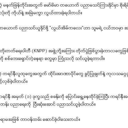
်ဖြန်တိုင်းအတွက် မော်မိမာ တယောက် ပညာမသင်ကြားနိုင်မှာ စိုးရိမ်ပူပ
ံးကို ကိုယ်နဲ့ အမြဲမကွာ လွယ်ထားခဲ့ရပါတယ်။
်မိတယောက် ပညာသင်ယူနိုင်ဖို့ “လွယ်အိမ်ကလေး”ဟာ သူမရဲ့ ငယ်ဘဝမှာ အမ
းတိုးတက်ရေးပါတီ (KNPP) အဖွဲ့တို့အကြား တိုက်ပွဲဖြစ်ပွားခဲ့ကာလတွေဖ
စစ်ဘေးရှောင်တဲ့နေရာ တွေမှာ ကြုံသလို သင်ယူခဲ့ရတာပါ။
ဲ့ ကရင်နီလူထုတွေအတွက် ထိုင်းအာဏာပိုင်တွေ ခွင့်ပြုချက်နဲ့ ကုလသမဂ္ဂ
့်လှစ်ခဲ့ပါတယ်။
င်နီ အမှတ် (၁) ဒုက္ခသည် စခန်းကို ပြောင်းရွေ့နေထိုင်ခဲ့ကြပြီး ကရင်နီအ
း ပညာရေးကို ပြီးဆုံးအောင် ပညာသင်ယူခဲ့ပါတယ်။
းဆရာမအဖြစ် တာဝန်ထမ်း ဆောင်ခဲ့ပါသေးတယ်။