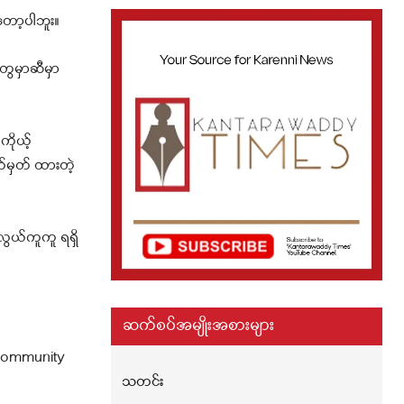
တော့ပါဘူး။
ွေမှာဆီမှာ
ိုယ့်
်မှတ် ထားတဲ့
လွယ်ကူကူ ရရှိ
ဆက်စပ်အမျိုးအစားများ
့ Community
သတင်း