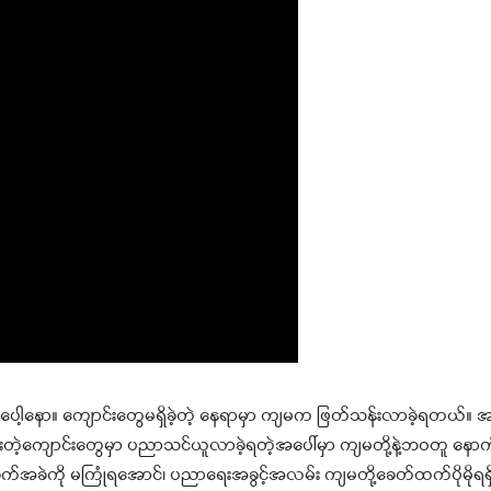
ပေါ့နော။ ကျောင်းတွေမရှိခဲ့တဲ့ နေရာမှာ ကျမက ဖြတ်သန်းလာခဲ့ရတယ်။ အစ
ထားတဲ့ကျောင်းတွေမှာ ပညာသင်ယူလာခဲ့ရတဲ့အပေါ်မှာ ကျမတို့နဲ့ဘဝတူ န
ို မကြုံရအောင်၊ ပညာရေးအခွင့်အလမ်း ကျမတို့ခေတ်ထက်ပိုမိုရရှိနိ