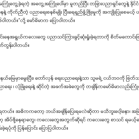
ြုံတွေ့ခဲ့ရတဲ့ အတွေ့အကြုံပေါ်မှာ မူတည်ပြီး တခြားပညာရှင်တွေနဲ့ နို
ကိုက်ညီတဲ့ ပညာရေးစနစ်မျိုး ပြီးရေရှည်ဖွံ့ဖြိုးမှုကို အကျိုးပြုစေမယ့် 
ြစ်ပါတယ်။”လို့ မော်မိမာက ပြောပါတယ်။
်းနေအရွယ်ကလေးတွေ ပညာသင်ကြားခွင့်ဆုံးရှုံးခဲ့ရတာကို စိတ်မကောင်းဖ
က်တွန်းပါတယ်။
်မြေမှာမွေးပြီး၊ တော်လှန် ရေးပညာရေးနဲ့သာ သူမရဲ့ ငယ်ဘဝကို ဖြတ်သ
း ၊ လုံခြုံရေးနဲ့ ဆိုင်တဲ့ အခက်အခဲတွေကို တချိန်ကမော်မိမာလည်းကြုံတွ
ှားရတယ်။ အဓိကကတော့ ဘယ်အချိန်ပြေးရမလဲဆိုတာ မသိဘူးပေါ့နော၊ အမြ
ော့ အိပ်ဖို့နေရာတွေ၊ ကလေးတွေအတွက်ဆိုရင် ကလေးတွေ စာသင် ရမယ့်န
ဲ့ရပုံကို ပြန်ပြောင်း ပြောပြပါတယ်။