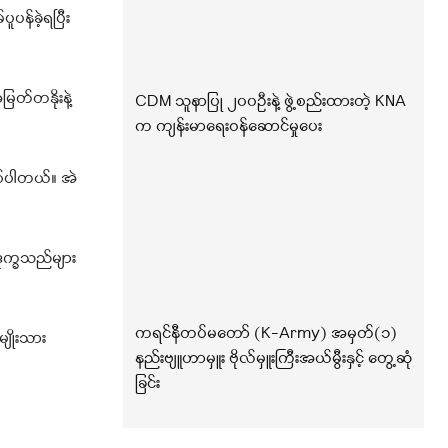
န်ခဲ့ရပြီး
ြတ်တနိုးနဲ့
CDM သူနာပြု ၂၀၀ဦးနဲ့ ဖွဲ့စည်းထားတဲ့ KNA
က ကျန်းမာရေးဝန်ဆောင်မှုပေး
ြစ်ပါတယ်။ အဲ
ဒုက္ခသည်များ
ကရင်နီတပ်မတော် (K-Army) အမှတ်(၁)
မျိုးသား
နည်းဗျူဟာမှူး ဗိုလ်မှူးကြီးအယ်မွီးနှင့် တွေ့ဆုံ
ခြင်း