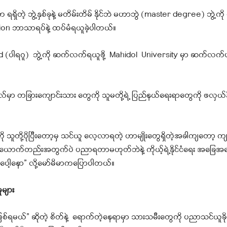
 ဘွဲ့နှစ်ခုနဲ့ မတိမ်းတိမ် နိုင်ဘဲ မဟာဘွဲ (master degree) ဘွဲ့ကို ထိုင
ion ဘာသာရပ်နဲ့ ထပ်မံရယူခဲ့ပါတယ်။
 (ပါရဂူ) ဘွဲ့ကို ဆက်လက်ရယူဖို့ Mahidol University မှာ ဆက်လ
်မှာ တခြားကျောင်းသား တွေကို သူမတို့ရဲ့ ပြည်နယ်ရေးရာတွေကို ဖလှယ်နို
 သူတို့ပိုပြီးတော့မှ သင်ယူ လေ့လာရတဲ့ ဟာမျိုးတွေရှိတဲ့အခါကျတော့ ကျ
စ်ယောက်တည်းအတွက်ပဲ ပညာရတာမဟုတ်ဘဲနဲ့ ကိုယ့်ရဲ့နိုင်ငံရေး အခြေအ
ပေါ့နော” လို့မော်မိမာကပြောပါတယ်။
ုများ
စ်ရမယ်” ဆိုတဲ့ စိတ်နဲ့ ရောက်တဲ့နေရာမှာ သားသမီးတွေကို ပညာသင်ယူခိုင