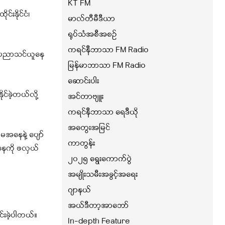
KT FM
်းနိုင်ငံ၊
မာလ်တီမီဒီယာ
ရုပ်သံအစီအစဉ်
ကရင်နီဘာသာ FM Radio
က်ပညာသင်ယူနေ
မြန်မာဘာသာ FM Radio
ဆောင်းပါး
င်ခဲ့တယ်လို့
အင်တာဗျူး
ကရင်နီဘာသာ ရေဒီယို
အတွေးအမြင်
မအနေနဲ့ ပျော်
ကာတွန်း
နေကို ဖလှယ်
၂၀၂၅ ရွေးကောက်ပွဲ
အမျိုးသမီးအခွင့်အရေး
ဂျာနယ်
အယ်ဒီတာ့အာဘော်
်းခဲ့ပါတယ်။
In-depth Feature