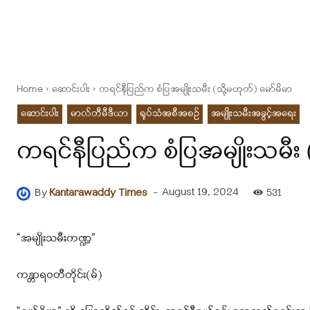
Home
ဆောင်းပါး
ကရင်နီပြည်က စံပြအမျိုးသမီး (သို့မဟုတ်) မော်မိမာ
ဆောင်းပါး
မာလ်တီမီဒီယာ
ရုပ်သံအစီအစဉ်
အမျိုးသမီးအခွင့်အရေး
ကရင်နီပြည်က စံပြအမျိုးသမီး (
-
August 19, 2024
By
Kantarawaddy Times
531
“အမျိုးသမီးကဏ္ဍ”
ကန္တာရဝတီတိုင်း(မ်)