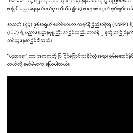
“မော်မိမာ” လို့ ပြောလိုက်ရင် ထိုင်း-ကရင်နီနယ်စပ်၊ ဒုက္ခသည်စခန်
အပြင် ပညာရေးနယ်ပယ်မှာ ကိုယ်ကျိုးမငဲ့ အများအတွက် စွမ်းစွမ်းတမံ
အသက် (၄၄) နှစ်အရွယ် မော်မိမာဟာ ကရင်နီပြည်အစိုးရ (KNPP) ရဲ့ 
(IEC) ရဲ့ ပညာရေးဌာနမှူးကြီး အဖြစ်လည်း တာဝန် ၂ ခုကို တပြိုင်န
သင်ယူနေဆဲဖြစ်ပါတယ်။
“ပညာရေး” ဟာ အရာရာကို ပြုပြင်ပြောင်းလဲနိုင်တဲ့အရာ၊ စွမ်းဆောင်န
တယ်လို့ မော်မိမာက ပြောပါတယ်။