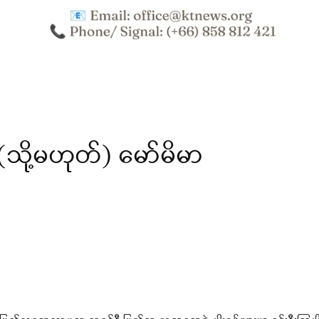
သို့မဟုတ်) မော်မိမာ