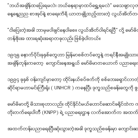
“ဘယ်အချိန်ထပြေးရမလဲ၊ ဘယ်နေရာမှာထပ်ရွှေ့ရမလဲ” မသေချာလှတဲ့ မနက
နေ့နေ့ညည စာအုပ်နဲ့ စာရေးကိရိ ယာတချို့ထည့်ထားတဲ့ လွယ်အိတ်တလု
“ငါပြေးတဲ့အခါ ဘာမှမပါချင်နေပါစေ။ လွယ်အိတ်ပါရင်ရပြီ” လို့ မော
တန်ဖိုးအ ထားရဆုံးအရာတခုလည်း ဖြစ်ခဲ့ပါတယ်။
၁၉၇၅ နောက်ပိုင်းခုနှစ်တွေဟာ မြန်မာစစ်တပ်တွေနဲ့ ကရင်နီအမျိုးသာ
အချိန်တုန်းကတော့ ကျောင်းနေအရွယ် မော်မိမာတယောက် ပညာရေးကို 
၁၉၉၄ ခုနှစ် ဝန်းကျင်မှာတော့ ထိုင်းနယ်စပ်ဖက်ကို စစ်ဘေးရှောင်လာတ
ဆိုင်ရာမဟာမင်းကြီးရုံး ( UNHCR ) ကနေပြီး ဒုက္ခသည်စခန်းတွေကို ဖွင
မော်မိမာတို့ မိသားစုဟာလည်း ထိုင်နိုင်ငံမယ်ဟောင်ဆောင်ခရိုင်ထဲက ကရ
တိုးတက်ရေးပါတီ (KNPP) ရဲ့ ပညာရေးဌာန လက်အောက်က အထက်တန်
အထက်တန်းပညာရေးပြီးဆုံးသွားတဲ့အခါ ဒုက္ခသည်စခန်းမှာ ကျောင်