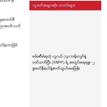
ါတယ်။ ဒါ့
လူဖတ်အများဆုံး သတင်းများ
ေးကောင်စီ
မှာ ပညာဆက်လက်
က်ခဲ့တာဖြစ်
ဖမ်းဆီးခံရတဲ့ လူငယ် (၇၀)ဝန်းကျင်နဲ့
ပတ်သက်ပြီး (KNPP) ရဲ့ အတွင်းရေးမှူး-၂
ခူးဒယ်နီရယ်နဲ့ဆက်သွယ်မေးမြန်း