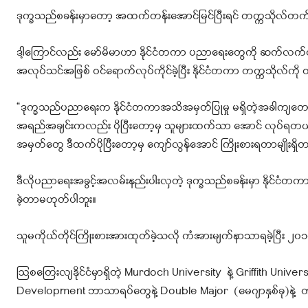
ဒုက္ခသည်စခန်းမှာတော့ အထက်တန်းအောင်မြင်ပြီးရင် တက္ကသိုလ်တက်ဖ
ဒါ့ကြောင်လည်း မော်မိမာဟာ နိုင်ငံတကာ ပညာရေးတွေကို ဆက်လက်ထိုးဖ
အလုပ်သင်အဖြစ် ဝင်ရောက်လုပ်ကိုင်ခဲ့ပြီး နိုင်ငံတကာ တက္ကသိုလ်ကို ဝင
“ဒုက္ခသည်ပညာရေးက နိုင်ငံတကာအသိအမှတ်ပြုမှု မရှိတဲ့အခါကျတော့ က
အရည်အချင်းကလည်း ပိုပြီးတော့မှ သူများထက်သာ အောင် လုပ်ရတယ်ပေါ
အမှတ်တွေ ဒီထက်ပိုပြီးတော့မှ ကျော်လွန်အောင် ကြိုးစားရတာမျိုးရှိ
ဒီလိုပညာရေးအခွင့်အလမ်းနည်းပါးလှတဲ့ ဒုက္ခသည်စခန်းမှာ နိုင်ငံ
ခဲ့တာမဟုတ်ပါဘူး။
သူမကိုယ်တိုင်ကြိုးစားအားထုတ်ခဲ့သလို ကံအားမျက်နာသာရခဲ့ပြီး ၂၀၁၀
ဩစတြေးလျနိုင်ငံမှာရှိတဲ့ Murdoch University နဲ့ Griffith Uni
Development ဘာသာရပ်တွေနဲ့ Double Major (မေဂျာနှစ်ခု)နဲ့ တစ်ချ