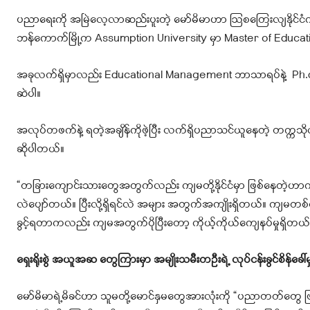
ပညာရေးကို အမြဲလေ့လာဆည်းပူးတဲ့ မော်မိမာဟာ ဩစတြေးလျနိုင်ငံက ရရှိတဲ့
ဘန်ကောက်မြို့က Assumption University မှာ Master of Educat
အခုလက်ရှိမှာလည်း Educational Management ဘာသာရပ်နဲ့ Ph.d
ဆဲပါ။
အလုပ်တဖက်နဲ့ ရတဲ့အချိန်ကိုဖဲ့ပြီး လက်ရှိပညာသင်ယူနေတဲ့ တက္ကသိုလ
ဆိုပါတယ်။
“တခြားကျောင်းသားတွေအတွက်လည်း ကျမတို့နိုင်ငံမှာ ဖြစ်နေတဲ့ဟာကို
လဲပျော်တယ်။ ပြီးလို့ရှိရင်လဲ အများ အတွက်အကျိုးရှိတယ်။ ကျမတ
ခွင့်ရတာကလည်း ကျမအတွက်ပိုပြီးတော့ ကိုယ့်ကိုယ်ကျေနပ်မှုရှိတယ်
ရှေးရိုးစွဲ အယူအဆ တွေကြားမှာ အမျိုးသမီးတဦးရဲ့ လုပ်ငန်းခွင်စိန်ခေါ်မှ
မော်မိမာရဲ့မိခင်ဟာ သူမတို့မောင်နှမတွေအားလုံးကို “ပညာတတ်တွေ ဖြ