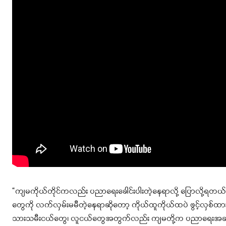
“ကျမကိုယ်တိုင်ကလည်း ပညာရေးခေါင်းပါးတဲ့နေရာလို့ ပြောလို့ရတယ်
တွေကို လက်လှမ်းမမီတဲ့နေရာဆိုတော့ ကိုယ်ထူကိုယ်ထပဲ ဖွင့်လှစ်
သားသမီးငယ်တွေ၊ လူငယ်တွေအတွက်လည်း ကျမတို့က ပညာရေးအခက်အခဲက