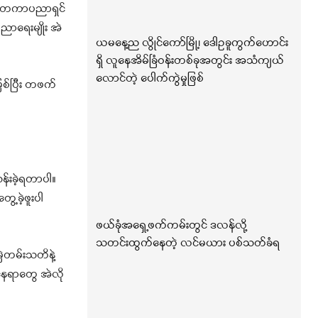
င်ငံတကာပညာရှင်
ပညာရေးမျိုး အဲ
ယမနေ့ည လွိုင်ကော်မြို့၊ ဒေါဥခူကွက်ဟောင်း
ရှိ လူနေအိမ်ခြံဝန်းတစ်ခုအတွင်း အသံကျယ်
လောင်တဲ့ ပေါက်ကွဲမှုဖြစ်
ြစ်ပြီး တဖက်
န်းခဲ့ရတာပါ။
ေ့ခဲ့ဖူးပါ
ဖယ်ခုံအရှေ့ဖက်ကမ်းတွင် ဒလန်လို့
သတင်းထွက်နေတဲ့ လင်မယား ပစ်သတ်ခံရ
ဲတမ်းသတိနဲ့
ေရာတွေ အဲလို