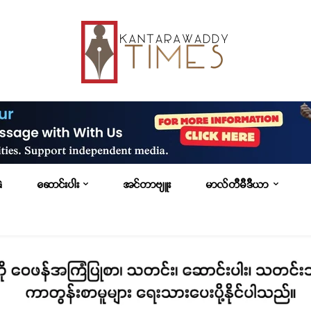
G
ဆောင်းပါး
အင်တာဗျူး
မာလ်တီမီဒီယာ