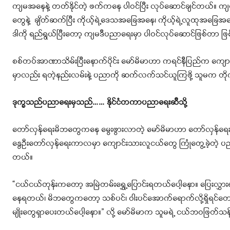
ကျမအနေနဲ့ တတ်နိုင်တဲ့ ဖက်ကနေ ပါဝင်ပြီး လုပ်ဆောင်ချင်တယ်။ ကျမက
တွေနဲ့ ချိတ်ဆက်ပြီး ကိုယ့်ရဲ့ဒေသအခြေအနေ၊ ကိုယ့်ရဲ့လူထုအခြေအနေနဲ့ 
ဒါကို ရည်ရွယ်ပြီးတော့ ကျမဒီပညာရေးမှာ ပါဝင်လုပ်ဆောင်ဖြစ်တာ ဖ
စစ်တပ်အာဏာသိမ်းပြီးနောက်ပိုင်း မော်မိမာဟာ ကရင်နီပြည်က ကျောင
မှာလည်း ရတဲ့နည်းလမ်းနဲ့ ပညာကို ဆက်လက်သင်ယူကြဖို့ သူမက တို
ဒုက္ခသည်ပညာရေးမှသည်…… နိုင်ငံတကာပညာရေးဆီသို့
တော်လှန်ရေးမိဘတွေကနေ မွေးဖွားလာတဲ့ မော်မိမာဟာ တော်လှန်ရေးနယ
နွေဦးတော်လှန်ရေးကာလမှာ ကျောင်းသားလူငယ်တွေ ကြုံတွေ့ခဲ့တဲ့ ပညာရေ
တယ်။
“ငယ်ငယ်တုန်းကတော့ အမြဲတမ်းရွှေ့ပြောင်းရတယ်ပေါ့နော။ ပြေးလွ
နေရတယ်၊ မိဘတွေကတော့ သစ်ပင်၊ ဝါးပင်အောက်ရောက်လို့ရှိရင်တ
မျိုးတွေရှာပေးတယ်ပေါ့နော။” လို့ မော်မိမာက သူမရဲ့ ငယ်ဘဝဖြတ်သန်းခ