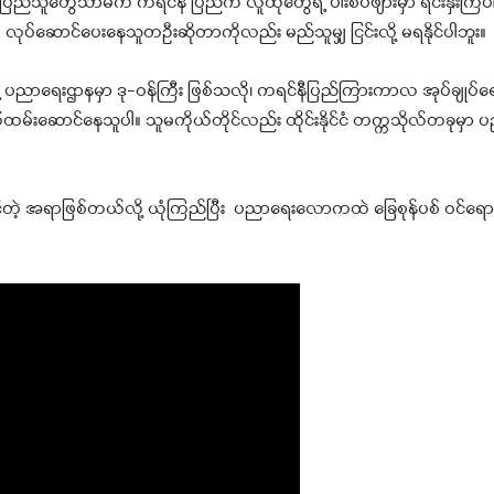
းက ပြည်သူတွေသာမက ကရင်နီ ပြည်က လူထုတွေရဲ့ ပါးစပ်ဖျားမှာ ရင်းနှီးကြပ
 လုပ်ဆောင်ပေးနေသူတဦးဆိုတာကိုလည်း မည်သူမျှ ငြင်းလို့ မရနိုင်ပါဘူး။
ပညာရေးဌာနမှာ ဒု-ဝန်ကြီး ဖြစ်သလို၊ ကရင်နီပြည်ကြားကာလ အုပ်ချုပ်ရ
က်ထမ်းဆောင်နေသူပါ။ သူမကိုယ်တိုင်လည်း ထိုင်းနိုင်ငံ တက္ကသိုလ်တခု
ိုင်တဲ့ အရာဖြစ်တယ်လို့ ယုံကြည်ပြီး ပညာရေးလောကထဲ ခြေစုန်ပစ် ဝင်ရော