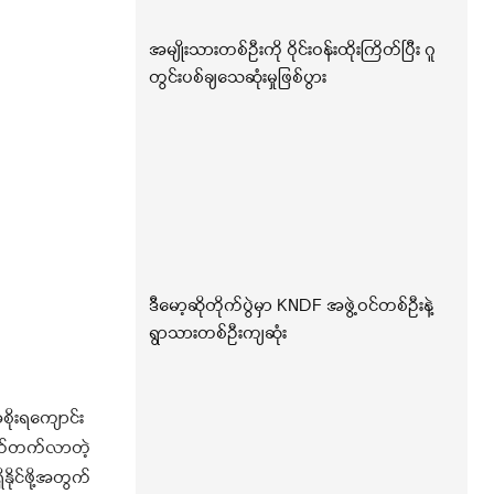
အမျိုးသားတစ်ဦးကို ဝိုင်းဝန်းထိုးကြိတ်ပြီး ဂူ
တွင်းပစ်ချသေဆုံးမှုဖြစ်ပွား
ဒီမော့ဆိုတိုက်ပွဲမှာ KNDF အဖွဲ့ဝင်တစ်ဦးနဲ့
ရွာသားတစ်ဦးကျဆုံး
ိုးရကျောင်း
ောက်တက်လာတဲ့
ုင်ဖို့အတွက်