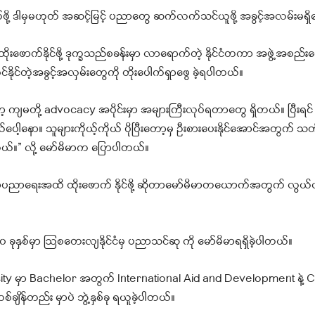
ို့ ဒါမှမဟုတ် အဆင့်မြင့် ပညာတွေ ဆက်လက်သင်ယူဖို့ အခွင့်အလမ်းမရှိ
ောက်နိုင်ဖို့ ဒုက္ခသည်စခန်းမှာ လာရောက်တဲ့ နိုင်ငံတကာ အဖွဲ့အစည်းတ
်နိုင်တဲ့အခွင့်အလှမ်းတွေကို တိုးပေါက်ရှာဖွေ ခဲ့ရပါတယ်။
ျမတို့ advocacy အပိုင်းမှာ အများကြီးလုပ်ရတာတွေ ရှိတယ်။ ပြီးရင် က
့နော။ သူများကိုယ့်ကိုယ် ပိုပြီးတော့မှ ဦးစားပေးနိုင်အောင်အတွက် သတ
တယ်။” လို့ မော်မိမာက ပြောပါတယ်။
တကာပညာရေးအထိ ထိုးဖောက် နိုင်ဖို့ ဆိုတာမော်မိမာတယောက်အတွက် လွယ်
 ခုနှစ်မှာ ဩစတေးလျနိုင်ငံမှ ပညာသင်ဆု ကို မော်မိမာရရှိခဲ့ပါတယ်။
versity မှာ Bachelor အတွက် International Aid and Development နဲ
ိန်တည်း မှာပဲ ဘွဲ့နှစ်ခု ရယူခဲ့ပါတယ်။