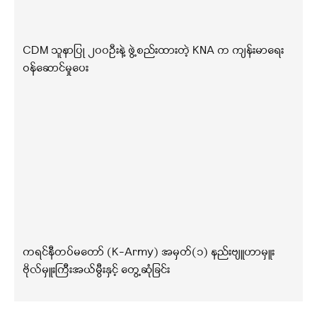
CDM သူနာပြု ၂၀၀ဦးနဲ့ ဖွဲ့စည်းထားတဲ့ KNA က ကျန်းမာရေး
ဝန်ဆောင်မှုပေး
ကရင်နီတပ်မတော် (K-Army) အမှတ်(၁) နည်းဗျူဟာမှူး
ဗိုလ်မှူးကြီးအယ်မွီးနှင့် တွေ့ဆုံခြင်း