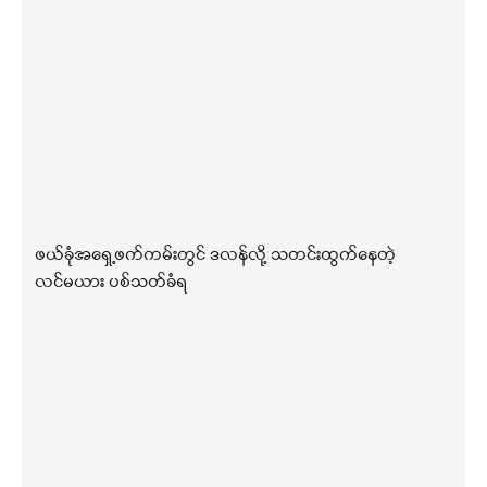
ဖယ်ခုံအရှေ့ဖက်ကမ်းတွင် ဒလန်လို့ သတင်းထွက်နေတဲ့
လင်မယား ပစ်သတ်ခံရ