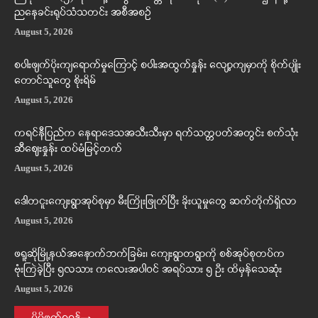
ညနေခင်းရုပ်သံသတင်း အစီအစဉ်
August 5, 2026
စပါးဖျက်ပိုးကျရောက်မှုကြောင့် စပါးအထွက်နှုန်း လျော့ကျမှာကို စိုက်ပျိုး
တောင်သူတွေ စိုးရိမ်
August 5, 2026
ကရင်နီပြည်က နေရာဒေသအသီးသီးမှာ ရက်သတ္တပတ်အတွင်း စက်သုံး
ဆီဈေးနှုန်း ထပ်မံမြင့်တက်
August 5, 2026
ဒေါတငူးကျေးရွာအုပ်စုမှာ မီးကြိုးဖြုတ်ပြီး ခိုးယူမှုတွေ ဆက်တိုက်ရှိလာ
August 5, 2026
ဖရူဆိုမြို့နယ်အနောက်ဘက်ခြမ်း၊ ကျေးရွာတရွာကို စစ်အုပ်စုတပ်က
ဗုံးကြဲခဲ့ပြီး ၅လသား ကလေးအပါဝင် အရပ်သား ၅ ဦး ထိမှန်သေဆုံး
August 5, 2026