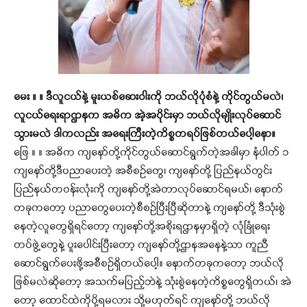
မေး ။ ။ ဒီလူငယ်နဲ့ မူးယစ်ဆေးဝါးကို ဘယ်လိုပုံစံနဲ့ ကိုင်တွယ်မလဲ၊
လူငယ်ရေးရာဌာနက အဓိက အဲ့အပိုင်းမှာ ဘယ်လိုမျိုးလုပ်ဆောင်
သွားမလဲ ဒါကလည်း အရေးကြီးတဲ့ကိစ္စတရပ်ဖြစ်တယ်ပေါ့နော။
ဖြေ ။ ။ အဓိက ကျနော်တို့ကိုင်တွယ်ဆောင်ရွက်တဲ့အခါမှာ နံပါတ် ၁
ကျနော်တို့ဒီပညာပေးတဲ့ အစီစဉ်တွေ၊ ကျနော်တို့ ပြည်နယ်တွင်း
ပြည်နယ်တဝန်းလုံးကို ကျနော်တို့အဲတာလုပ်ဆောင်ရမယ်၊ နောက်
တခုကတော့ ပညာတွေပေးတဲ့စီစဉ်ပြီးပြီဆိုတာနဲ့ ကျနော်တို့ ဒီသုံးစွဲ
နေတဲ့လူတွေရှိရင်တော့ ကျနော်တို့အစိုးရဌာနမှာရှိတဲ့ လုံခြုံရေး
တပ်ဖွဲ့တွေနဲ့ ပူးပေါင်းပြီးတော့ ကျနော်တို့ဌာနအနေနဲ့သာ ကူညီ
ဆောင်ရွက်ပေးဖို့အစီစဉ်ရှိတယ်ပေါ့။ နောက်တခုကတော့ ဘယ်လို
ဖြစ်မလဲဆိုတော့ အသက်မပြည့်ဘဲနဲ့ သုံးစွဲနေတဲ့ကိစ္စတွေရှိတယ်၊ အဲ
တော့ ထောင်ထဲကိုပို့ရမလား သို့မဟုတ်ရင် ကျနော်တို့ ဘယ်လို