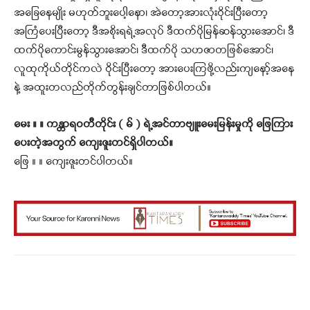
အခြေနေမျိုး မဟုတ်ဘူးပေါ့နော၊ အဲတော့အားလုံးဝိုင်းပြီးတော့
အကြံပေးပြီးတော့ ဒီအစိုးရရဲ့အလုပ် ဒီထက်ပိုမြန်ဆန်သွားအောင်၊ ဒီ
ထက်ပိုကောင်းမွန်သွားအောင်၊ ဒီထက်ပို သဟဇာတဖြစ်အောင်၊
လူထုကိုယ်တိုင်ကလဲ ဝိုင်းပြီးတော့ အားပေးကြဖို့လည်းကျနော့်အနေ
နဲ့ အထူးတလည်တိုက်တွန်းချင်တာဖြစ်ပါတယ်။
မေး ။ ။ ကန္တာရဝတီတိုင်း ( မ် ) ရဲ့အင်တာဗျူးမေးမြန်းမှုကို ဖြေကြား
ပေးတဲ့အတွက် ကျေးဇူးတင်ရှိပါတယ်။
ဖြေ ။ ။ ကျေးဇူးတင်ပါတယ်။
Facebook
X
WhatsApp