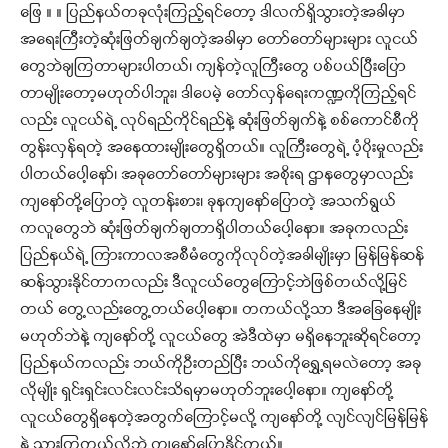
ဖြေ ။ ။ ပြည်နယ်တခုလုံးကြည့်ရင်တော့ ဒါလက်ရှိသွားတဲ့အခါမှာ
အရေးကြီးတဲ့ဆုံးဖြတ်ချက်ချတဲ့အခါမှာ တော်တော်များများ လူငယ်
တွေဘဲချကြတာများပါတယ်၊ ကျန်တဲ့လူကြီးတွေ ပစ်ပယ်ပြီးပြော
တာမျိုးတော့မဟုတ်ပါဘူး၊ ဒါပေမဲ့ တော်လှန်ရေးကဏ္ဍကိုကြည့်ရင်
လည်း လူငယ်ရဲ့ လုပ်ရည်ကိုင်ရည်နဲ့ ဆုံးဖြတ်ချက်နဲ့ စစ်ကောင်စီကို
တွန်းလှန်ရတဲ့ အနေထားမျိုးတွေရှိတယ်။ လူကြီးတွေရဲ့ ပံ့ပိုးမှုလည်း
ပါတယ်ပေါ့နော်၊ အခုတော်တော်များများ အစိုးရ ဌာနတွေမှာလည်း
ကျနော်တို့ပြောတဲ့ လူတန်းစား၊ ခုနကျနော်ပြောတဲ့ အသက်ရွယ်
ကလူတွေဘဲ ဆုံးဖြတ်ချက်ချတာရှိပါတယ်ပေါ့နော။ အခုကလည်း
ပြည်နယ်ရဲ့ ကြားကာလအစီမံတွေကိုလုပ်တဲ့အခါမျိုးမှာ မြန်မြန်ဆန်
ဆန်သွားနိုင်တာကလည်း ဒီလူငယ်တွေကြောင့်ဘဲဖြစ်တယ်လို့မြင်
တယ် တွေ့လည်းတွေ့တယ်ပေါ့နော။ တကယ်လို့သာ ဒီအခြေနေမျိုး
မဟုတ်ဘဲနဲ့ ကျနော်တို့ လူငယ်တွေ အဲဒီထဲမှာ မရှိနေဘူးဆိုရင်တော့
ပြည်နယ်ကလည်း ဘယ်ကိုဦးတည်ပြီး ဘယ်ကိုရွှေ့ရမလဲတော့ အခု
လိုမျိုး ရှင်းရှင်းလင်းလင်းသိရမှာမဟုတ်ဘူးပေါ့နော။ ကျနော်တို့
လူငယ်တွေရှိနေတဲ့အတွက်ကြောင့်မလို့ ကျနော်တို့ လျင်လျင်မြန်မြန်
နဲ့ သွားကြတယ်လို့ဘဲ ကျနော်ပြောနိုင်တယ်။