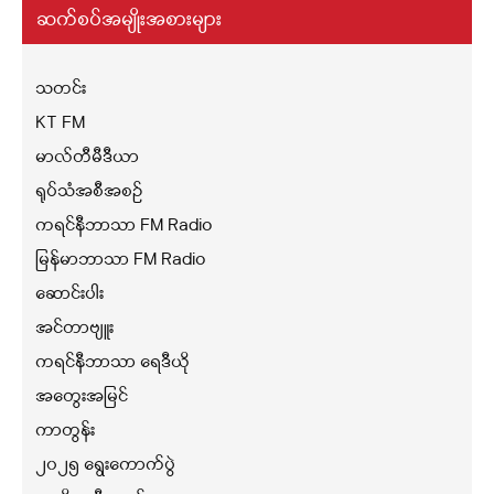
ဆက်စပ်အမျိုးအစားများ
သတင်း
KT FM
မာလ်တီမီဒီယာ
ရုပ်သံအစီအစဉ်
ကရင်နီဘာသာ FM Radio
မြန်မာဘာသာ FM Radio
ဆောင်းပါး
အင်တာဗျူး
ကရင်နီဘာသာ ရေဒီယို
အတွေးအမြင်
ကာတွန်း
၂၀၂၅ ရွေးကောက်ပွဲ