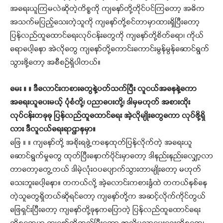
အရေးယူကြမလဲဆိုတဲ့ကိစ္စကို ကျနော်တို့တိုင်ပင်ကြတော့ အဓိက
အသက်မပြည့်သေးတဲ့သူကို ကျနော်တို့စင်တာမှာထားရှိပြီးတော့
ပြန်လည်ထူထောင်ရေးလုပ်ငန်းတွေကို ကျနော်တို့စိတ်ရော၊ ကိုယ်
ရောပေါ့နော အဲလိုတွေ ကျနော်တို့ကောင်းကောင်းမွန်မွန်ဆောင်ရွက်
သွားဖို့တော့ အစီစဉ်ရှိပါတယ်။
မေး ။ ။ ဒီလောင်းကစားတွေနဲ့ပတ်သက်ပြီး လူငယ်အနေနဲ့ကော
အရေးယူပေးမယ့် ပုံစံတို့၊ ပညာပေးတို့၊ ဒါမှမဟုတ် အစားထိုး
လုပ်ငန်းတခုခု ပြန်လည်ထူထောင်ရေး အဲ့လိုမျိုးတွေကော လုပ်ဖို့ရှိ
လား ဒီလူငယ်ရေးရာဌာနမှာ။
ဖြေ ။ ။ ကျနော်တို့ အစိုးရဖွဲ့ကနေထုတ်ပြန်လိုက်တဲ့ အရေးယူ
ဆောင်ရွက်မှုတွေ ထုတ်ပြီးနောက်ပိုင်းမှာတော့ ဒါနည်းနည်းလျှော့လာ
တာတော့တွေ့တယ် ဒါမဲ့လုံးဝပပျောက်သွားတာမျိုးတော့ မဟုတ်
သေးဘူးပေါ့နော။ တကယ်လို့ အဲ့လောင်းကစားနွံထဲ တကယ်နစ်နေ
တဲ့သူတွေရှိတယ်ဆိုရင်တော့ ကျနော်တို့က အဆင့်လိုက်ကိုင်တွယ်
ဖြေရှင်းပြီးတော့ ကျနော်တို့ခုနကပြောတဲ့ ပြန်လည်ထူထောင်ရေး