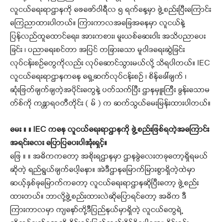
လူငယ်ရေးရာဌာနကို ဖေဖော်ဝါရီလ ၅ ရက်နေ့မှာ ဖွဲ့စည်းပြီးကြောင်း
ကြေညာထားပါတယ်။ ကြားကာလအခြေအနေမှာ လူငယ်နဲ့
ပြန်လည်ထူထောင်ရေး၊ အားကစား၊ မူးယစ်ဆေးဝါး အသိပညာပေး
ခြင်း ၊ ပညာရေးစင်တာ အပြင် တခြားသော မူဝါဒရေးဆွဲခြင်း
လုပ်ငန်းစဉ်တွေကိုလည်း လုပ်ဆောင်သွားမယ်လို့ သိရပါတယ်။ IEC
လူငယ်ရေးရာဌာနကနေ ရှေ့ဆက်လုပ်ငန်းစဉ် ၊ စိန်ခေါ်ချက် ၊
ဆုံးဖြတ်ချက်ချတဲ့အပိုင်းတွေနဲ့ ပတ်သက်ပြီး ဌာနမှူးကြီး ခွန်းသောမ
တ်စ်ကို ကန္တာရဝတီတိုင်း ( မ် ) က ဆက်သွယ်မေးမြန်းထားပါတယ်။
မေး ။ ။ IEC ကနေ လူငယ်ရေးရာဌာနကို ဖွဲ့စည်းဖြစ်ရတဲ့အကြောင်း
အရင်းလေး ပြောပြပေးပါအုံးရှင့်။
ဖြေ ။ ။ အဓိကကတော့ အစိုးရဌာနမှာ ဌာနခွဲလေးတခုတော့ရှိရမယ်
ဆိုတဲ့ ရည်ရွယ်ချက်ပေါ့နော။ အဲဒီဌာနမြောက်မြားစွာရှိတဲ့ထဲမှာ
ဆယ့်နှစ်ခုမြောက်ကတော့ လူငယ်ရေးရာဌာနဆိုပြီးတော့ ဖွဲ့စည်း
ထားတယ်။ ဘာလို့ဖွဲ့စည်းထားလဲဆိုပြောရင်တော့ အဓိက ဒီ
ကြားကာလမှာ ကျနော်တို့ဒီပြည်နယ်မှာရှိတဲ့ လူငယ်တွေရဲ့