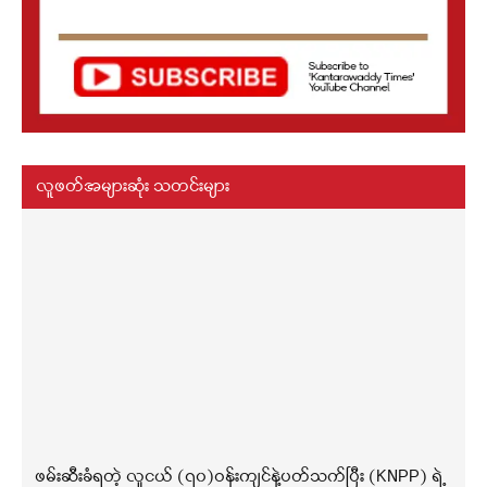
လူဖတ်အများဆုံး သတင်းများ
ဖမ်းဆီးခံရတဲ့ လူငယ် (၇၀)ဝန်းကျင်နဲ့ပတ်သက်ပြီး (KNPP) ရဲ့