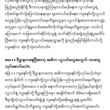
လိုအပ်ချက်တွေကို ဝိုင်းဝန်းဖြည့်ဆည်းနိုင်ဖို့ပေါ့နော။ ဝိုင်းဝန်း
ဖြည့်ဆည်းနိုင်ဖို့ ဒီကာလမှာဖွဲ့ကြရတယ်ပေါ့နော။ လူငယ်တွေရဲ့
လိုအပ်ချက်လို့ပြောတဲ့နေရာမှာ များတယ်ပေါ့နော၊ ကျနော်တို့လူငယ်
တွေနဲ့ ပြန်လည်ထူထောင်ရေးကိစ္စတွေမှာ၊ လူငယ်နဲ့အားကစားကဏ္ဍ
တွေမှာ၊ လူငယ်နဲ့မူးယစ်ဆေးဝါးတိုက်ဖျက်ရေးကိစ္စတွေမှာ ဘယ်လို
ပြောရမလဲ တခြားသက်ဆိုင်တဲ့သူနဲ့ သက်ဆိုင်တဲ့အဖွဲ့စည်းနဲ့ပူးပေါင်း
ပြီးတော့ ကျနော်တို့လူငယ်ရေးရာဌာနကို ဖွဲ့စည်းရခြင်းဖြစ်တယ်လို့
ကျနော်က အဲ့လိုသုံးသပ်တယ်။
မေး ။ ။ ဒီဌာနကနေပြီးတော့ အဓိက လူငယ်တွေအတွက် ဘာတွေ
လုပ်ဆောင်မလဲ။
ဖြေ ။ ။ ကျနော်တို့ ဒီဌာနကတော့ အဓိကကျနော်တို့လုပ်မယ့်ထဲမှာ
တော့ နံပါတ် ၁ ကျနော်တို့လူငယ်နဲ့ ပြန်လည်ထူထောင်ရေးကိစ္စမှာ
လုပ်ရမယ် ဦးစားပေး ၁ ပေါ့။ နောက်တခုကတော့ ပြည်နယ်မှာရှိတဲ့
လူငယ်နဲ့ ကျနော်တို့ ဒီဌာနကြားမှာ အချိတ်ဆက် မိမိလေးရှိအောင်
ဒီမှာရှိတဲ့လူငယ်အသင်းဖွဲ့နဲ့ ကျနော်တို့အစိုးရဌာနနဲ့ ပူးပေါင်း
ဆောင်ရွက်မယ့်ကိစ္စတွေ ကျနော်တို့အဓိကလုပ်ဆောင်သွားမယ်။