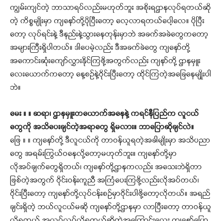
ကျွမ်းကျင်တဲ့ ဘာသာရပ်လည်းမဟုတ်ဘူး အစိုးရဌာနလုပ်ရတယ်ဆို
တဲ့ ကိစ္စမျိုးမှာ ကျနော်တို့ပိုပြီးတော့ လေ့လာရတယ်ပေါ့လေ။ ပိုပြီး
တော့ လုပ်ရင်းနဲ့ ဒီနည်းနဲ့သွားနေတုန်းမှာဘဲ အခက်အခဲတွေကတော့
အများကြီးရှိပါတယ်။ ဒါပေမဲ့လည်း ဒီအခက်ခဲတွေ ကျနော်တို့
အကောင်းဆုံးကျော်လွှားနိုင်ကြဖို့အတွက်လည်း ကျနာ်တို့ ဌာနမှူး
လေးယောက်ကတော့ နေ့စဉ်နဲ့ဝိုင်းပြီးတော့ ထိုင်ကြတဲ့အခြေနေမျိုုးပါ
ဘဲ။
မေး ။ ။ ဆရာ၊ ဌာနမှူးတယောက်အနေနဲ့ ကရင်နီပြည်က လူငယ်
တွေကို အသိပေးချင်တဲ့အရာတွေ ရှိမလား။ ဘာပြောဆိုချင်လဲ။
ဖြေ ။ ။ ကျနော်တို့ ဒီလူငယ်ကို တာဝန်ယူရတဲ့အခါမျိုးမှာ အသိပညာ
တွေ အရမ်းကြွယ်ဝနေလို့တော့မဟုတ်ဘူး။ ကျနော်တို့မှာ
လိုအပ်ချက်တွေရှိတယ်၊ ကျနော်တို့ဌာနကလည်း အသေးဘဲရှိတာ
ဖြစ်တဲ့အတွက် ဝိုင်းဝန်းကူညီ အကြံပေးကြဖို့လည်းလိုအပ်တယ်၊
ဝိုင်းပြီးတော့ ကျနော်တို့လုပ်ငန်းစဉ်မှာဝိုင်းပါဖို့တော့လိုတယ်။ အရည်
ချင်းရှိတဲ့ ဘယ်လူငယ်မဆို ကျနော်တို့ဌာနမှာ လာပြီးတော့ တာဝန်ယူ
လို့ရတယ် အလုပ်လုပ်လို့ရတယ်ဆိုတဲ့အကြောင်းလေး ကျနော်ပြော