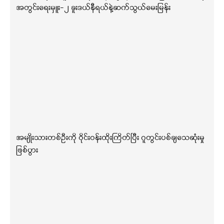
အတွင်းရေးမှူး-၂ ခူးဒယ်နီရယ်နဲ့ဆက်သွယ်မေးမြန်း
အမျိုးသားတစ်ဦးကို ဝိုင်းဝန်းထိုးကြိတ်ပြီး ဂူတွင်းပစ်ချသေဆုံးမှု
ဖြစ်ပွား