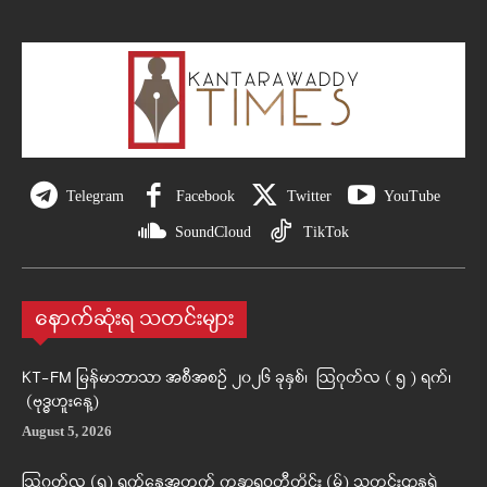
Telegram
Facebook
Twitter
YouTube
SoundCloud
TikTok
နောက်ဆုံးရ သတင်းများ
KT-FM မြန်မာဘာသာ အစီအစဉ် ၂၀၂၆ ခုနှစ်၊ ဩဂုတ်လ ( ၅ ) ရက်၊
(ဗုဒ္ဓဟူးနေ့)
August 5, 2026
ဩဂုတ်လ (၅) ရက်နေ့အတွက် ကန္တာရဝတီတိုင်း (မ်) သတင်းဌာနရဲ့