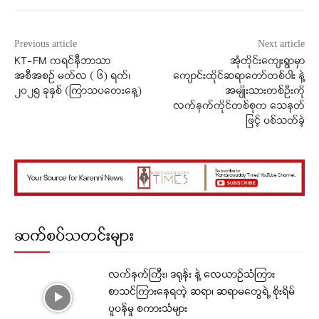
Previous article
Next article
KT-FM ကရင်နီဘာသာ
အုံတိုင်းကျေးရွာမှာ
အစီအစဉ် မတ်လ ( ၆) ရက်၊
ကျောင်းထိုင်ဆရာတော်တစ်ပါး နဲ့
၂၀၂၅ ခုနှစ် (ကြာသပတေးနေ့)
အမျိုးသားတစ်ဦးကို
လက်နက်ကိုင်တစ်စုက သေနတ်
ဖြင့် ပစ်သတ်ခဲ့
ဆက်စပ်သတင်းများ
လက်နက်ကြီး၊ ဒရုန်း နဲ့ လေယာဉ်သံကြား
စာသင်ကြားနေရတဲ့ ဆရာ၊ ဆရာမတွေရဲ့ စိုးရိမ်
ပူပန်မှု စကားသံများ