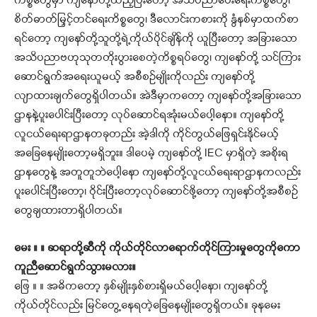
ကိစ္စတွေမှာ ကျနော်တို့ထည့်ပြီးတော့ အသိပညာပေးရေးကိစ္စတွေ၊
စိတ်ဓာတ်မြှင့်တင်ရေးကိစ္စတွေ၊ ဒီလောင်းကစားကို နွံနစ်မှာထက်စာ
ရင်တော့ ကျနော်တို့သူတို့ရဲ့ကိုယ်ပိုင်ချိန်ကို ယူပြီးတော့ အခြားသော
အသိပညာဗဟုသုတတိုးပွားစေတဲ့ကိစ္စရပ်တွေ၊ ကျနော်တို့ သင်ကြား
ဆောင်ရွက်အရေးယူမယ့် အစီစဉ်မျိုးကိုလည်း ကျနော်တို့
လျာထားချက်တွေရှိပါတယ်။ အဲဒီမှာကတော့ ကျနော်တို့အခြားသော
ဌာနနဲ့ပူးပေါင်းပြီးတော့ လုပ်ဆောင်ရအုံးမယ်ပေါ့နော။ ကျနော်တို့
လူငယ်ရေးရာဌာနတခုတည်း အဲ့ဒါကို ကိုင်တွယ်ဖြေရှင်းနိုင်မယ့်
အခြေနေမျိုးတော့မရှိဘူး။ ဒါပေမဲ့ ကျနော်တို့ IEC မှာရှိတဲ့ အစိုးရ
ဌာနတွေနဲ့ အတူတူဘဲပေါ့နော ကျနော်တို့လူငယ်ရေးရာဌာနကလည်း
ပူးပေါင်းပြီးတော့၊ ဝိုင်းပြီးတော့လုပ်ဆောင်ဖို့တော့ ကျနော်တို့အစီစဉ်
တွေချထားတာရှိပါတယ်။
မေး ။ ။ ဆရာတို့ဆီကို ကိုယ်တိုင်လာရောက်တိုင်ကြားမှုတွေကိုကော
ကူညီဆောင်ရွက်သွားမလား။
ဖြေ ။ ။ အဓိကတော့ နှစ်မျိုးနှစ်စားရှိမယ်ပေါ့နော၊ ကျနော်တို့
ကိုယ်တိုင်လည်း မြင်တွေ့နေရတဲ့ခြေနေမျိုးတွေရှိတယ်။ ခုနမေး