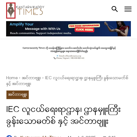
Home
အင်တာဗျူး
IEC လူငယ်ရေးရာဌာန၊ ဌာနမှူးကြီး ခွန်းသောမတ်စ်
နှင့် အင်တာဗျူး
အင်တာဗျူး
IEC လူငယ်ရေးရာဌာန၊ ဌာနမှူးကြီး
ခွန်းသောမတ်စ် နှင့် အင်တာဗျူး