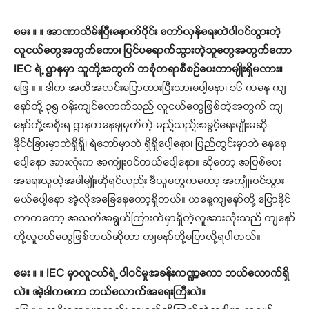
မေး ။ ။ အာဏာသိမ်းပြီးနောက်ပိုင်း တော်လှန်ရေးထဲပါဝင်သွားတဲ့
လူငယ်တွေအတွက်ကော၊ ပြင်ပရောက်သွားတဲ့သူတွေအတွက်ကော
IEC ရဲ့ ဌာနမှာ သူတို့အတွက် တစုံတရာစီစဉ်ပေးတာမျိုးရှိမလား။
ဖြေ ။ ။ ဒါက အတိအလင်းပြောထားပြီးသားပေါ့နော၊ ၁၆ ကနေ ကျ
နော်တို့ ၃၅ ဝန်းကျင်လောက်သည် လူငယ်တွေဖြစ်တဲ့အတွက် ကျ
နော်တို့အစိုးရ ဌာနကနေချမှတ်တဲ့ မည့်သည့်အခွင့်ရေးမျိုးမဆို
နိုင်ငံခြားမှာဘဲရှိရှိ၊ ရဲဘော်မှာဘဲ ရှိရှိပေါ့နော၊ ပြည်တွင်းမှာဘဲ နေနေ
ပေါ့နော အားလုံးက အကျုံးဝင်တယ်ပေါ့နော။ ဆိုတော့ အပြစ်ပေး
အရေးယူတဲ့အခါမျိုးဆိုရင်လည်း ဒီလူတွေကတော့ အကျုံးဝင်သွား
မယ်ပေါ့နော အဲ့လိုအခြေနေတော့ရှိတယ်။ ယနေ့ကျနော်တို့ ပြောနိုင်
တာကတော့ အသက်အရွယ်ကြားထဲမှာရှိတဲ့လူအားလုံးသည် ကျနော်
တို့လူငယ်တွေဖြစ်တယ်ဆိုတာ ကျနော်တို့ပြောလို့ရပါတယ်။
မေး ။ ။ IEC မှာလူငယ်ရဲ့ ပါဝင်မှုအခန်းကဏ္ဍကော ဘယ်လောက်ရှိ
လဲ။ အဲ့ဒါကကော ဘယ်လောက်အရေးကြီးလဲ။