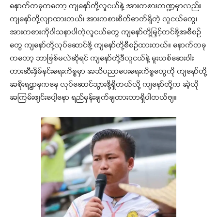
နောက်တခုကတော့ ကျနော်တို့လူငယ်နဲ့ အားကစားကဏ္ဍမှာလည်း
ကျနော်တို့လျာထားတယ်၊ အားကစားစိတ်ဓာတ်ရှိတဲ့ လူငယ်တွေ၊
အားကစားကိုဝါသနာပါတဲ့လူငယ်တွေ ကျနော်တို့မြှင့်တင်ဖို့အစီစဉ်
တွေ ကျနော်တို့လုပ်ဆောင်ဖို့ ကျနော်တို့စီစဉ်ထားတယ်။ နောက်တခု
ကတော့ ဘာဖြစ်မလဲဆိုရင် ကျနော်တို့ဒီလူငယ်နဲ့ မူးယစ်ဆေးဝါး
တားဆီးနှိမ်နင်းရေးကိစ္စမှာ အသိပညာပေးရေးကိစ္စတွေကို ကျနော်တို့
အစိုးရဌာနကနေ လုပ်ဆောင်သွားဖို့ရှိတယ်လို့ ကျနော်တို့က အဲ့လို
အကြမ်းဖျင်းပေါ့နော ရည်မှန်းချက်ချထားတာရှိပါတယ်ဗျ။