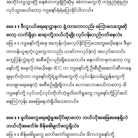
အထိုင်ကျသွားပြီ စနစ်တကျရှိပြီဆိုမှ အဲတာတွေကို တဖြည်းဖြည်း
လုပ်သွားမယ်တော့ ကျနော်ရဲရဲပြောနိုင်ပါတယ်။
မေး ။ ။ ဒီလူငယ်ရေးရာဌာနက ဖွဲ့ထားတာလည်း မကြာသေးဘူးဆို
တော့ လက်ရှိမှာ ဆရာတို့ဘယ်လိုမျိုး လုပ်ငန်းလည်ပတ်နေလဲ။
ဖြေ ။ ။ ကျနော်တို့အခု အကုန်လုံးမလုပ်နိုင်ကြသေးဘူးပေါ့နော။ ဒီမှာ
တာဝန်ယူရတဲ့လူတွေကလည်း ယခင်ကလုပ်ခဲ့တဲ့ အလုပ်ဟောင်း
တွေပြန်လွှဲရတဲ့ အစီစဉ်လည်းရှိသေးတယ်။ နောက်တခုကတော့ ကျ
နော်တို့ အခုလိုဘဲပေါ့နော IEC က ကျနော်တို့ ဦးစီးဦးဆောင်ဆီကနေ
ချမှတ်တဲ့ဟာ ကျနော်တို့ရဲ့မူဝါဒတွေကို လုပ်ငန်းလမ်းညွှန်တွေကို
သေချာရေးနေတဲ့ အစီစဉ်မျိုးရှိတယ်။ လောလောဆယ်ကတော့ ဒါ
ကျနော်တို့ လုပ်သင့်လုပ်ထိုက်တဲ့မူဝါဒကိစ္စတွေ ကျနော်တို့ပြင်ဆင်
နေကြတုန်း အခြေနေဘဲရှိပါသေးတယ်။
မေး ။ ။ မူဝါဒတွေရေးဆွဲမှုအပိုင်းမှာကော ဘယ်လိုအခြေအနေရှိလဲ
ဘယ်လိုအခက်ခဲ၊ စိန်ခေါ်ချက်တွေရှိလဲ။
ဖြေ ။ ။ စိန်ခေါ်မှုတွေ တော်တော်များတယ်။ ဒါကကျနော်တို့