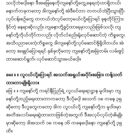
သလိုဘဲပေါ့နော ဒီအခြေနေကိုကျနော်တို့တွေ့နေရတဲ့ဟာရှိတယ်၊
နောက်တခုကတော့ ဒါကျနော်တို့ အဲဒီစင်တာ တကယ်ဘဲပြီးသွားပြီ၊
လုပ်ငန်းစဉ်တွေ တကယ်ဘဲလုပ်တော့မယ်လို့ပြောရင် ခုနတိုင်ကြား
နိုင်တဲ့ နေရာဆိုလည်း ကျနောတို့ဖွင့်ထားရမှာလည်းဖြစ်သလို၊ ကျ
နော်တို့ကိုယ်တိုင်ကလည်း လိုက်လံစည်းရုံးလုပ်ဆောင်တဲ့ ကိစ္စတွေ၊
အသိပညာပေးတဲ့ကိစ္စတွေ ဒါကျနော်တို့လုပ်ဆောင်ဖို့ရှိပါတယ်။ အဲ
တော့ အချုပ်ပြောရရင် နှစ်ခုကိုတော့ ကျနော်တို့အမြဲတမ်း လမ်းဖွင့်
ထားဆောင်ရွက်၊ လုပ်ဆောင်သွားမယ်ပေါ့။
မေး ။ ။ လူငယ်လို့ပြောရင် အသက်အရွယ်အပိုင်းအခြား ကန့်သတ်
ထားတာမျိုးရှိလာ။
ဖြေ ။ ။ ကျနော်တို့ ကရင်နီပြည်ရဲ့ လူငယ်ရေးရာဌာန မူဝါဒမှာ ကျ
နော်တို့ထည့်ရေးထားတာကတော့ ဒီလိုပေါ့ အသက် ၁၈ ကနေ ၃၅
ဆိုတော့ ဒီလူတွေကတော့ ဒါက လူငယ်လို့ ကျနော်တို့က မူဝါဒမှာ
အတိအလင်းရေးဆွဲထားတာဖြစ်တဲ့အတွက် ဒီအလုပ်လုပ်တဲ့ခါမျိုး
မှာဆိုတော့ ဒါအသက် ၁၈ ကနေ ၁၆ ကနေပေါ့နော ကျနော်တို့ ၃၅
ထိ။