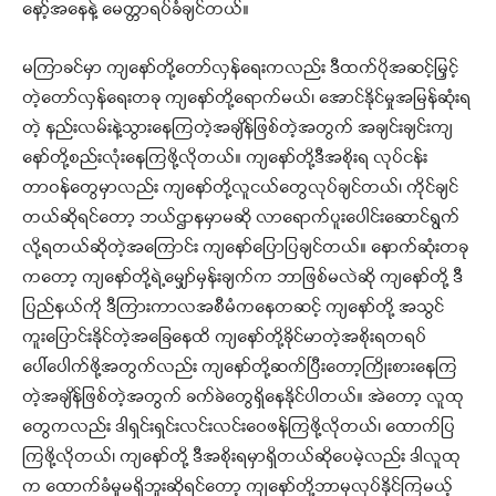
နော့်အနေနဲ့ မေတ္တာရပ်ခံချင်တယ်။
မကြာခင်မှာ ကျနော်တို့တော်လှန်ရေးကလည်း ဒီထက်ပိုအဆင့်မြှင့်
တဲ့တော်လှန်ရေးတခု ကျနော်တို့ရောက်မယ်၊ အောင်နိုင်မှုအမြန်ဆုံးရ
တဲ့ နည်းလမ်းနဲ့သွားနေကြတဲ့အချိန်ဖြစ်တဲ့အတွက် အချင်းချင်းကျ
နော်တို့စည်းလုံးနေကြဖို့လိုတယ်။ ကျနော်တို့ဒီအစိုးရ လုပ်ငန်း
တာဝန်တွေမှာလည်း ကျနော်တို့လူငယ်တွေလုပ်ချင်တယ်၊ ကိုင်ချင်
တယ်ဆိုရင်တော့ ဘယ်ဌာနမှာမဆို လာရောက်ပူးပေါင်းဆောင်ရွက်
လို့ရတယ်ဆိုတဲ့အကြောင်း ကျနော်ပြောပြချင်တယ်။ နောက်ဆုံးတခု
ကတော့ ကျနော်တို့ရဲ့မျှော်မှန်းချက်က ဘာဖြစ်မလဲဆို ကျနော်တို့ ဒီ
ပြည်နယ်ကို ဒီကြားကာလအစီမံကနေတဆင့် ကျနော်တို့ အသွင်
ကူးပြောင်းနိုင်တဲ့အခြေနေထိ ကျနော်တို့ခိုင်မာတဲ့အစိုးရတရပ်
ပေါ်ပေါက်ဖို့အတွက်လည်း ကျနော်တို့ဆက်ပြီးတော့ကြိုးစားနေကြ
တဲ့အချိန်ဖြစ်တဲ့အတွက် ခက်ခဲတွေရှိနေနိုင်ပါတယ်။ အဲတော့ လူထု
တွေကလည်း ဒါရှင်းရှင်းလင်းလင်းဝေဖန်ကြဖို့လိုတယ်၊ ထောက်ပြ
ကြဖို့လိုတယ်၊ ကျနော်တို့ ဒီအစိုးရမှာရှိတယ်ဆိုပေမဲ့လည်း ဒါလူထု
က ထောက်ခံမှုမရှိဘူးဆိုရင်တော့ ကျနော်တို့ဘာမှလုပ်နိုင်ကြမယ့်