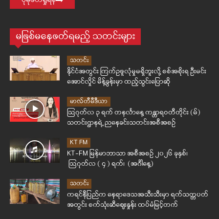
ပိုမိုဖတ်ရှုရန်
မဖြစ်မနေဖတ်ရမည့် သတင်းများ
သတင်း
နိုင်ငံအတွင်း ကြက်ဥဖူလုံမှုမရှိဘူးလို့ စစ်အစိုးရ ဦးမင်း
အောင်လှိုင် မိန့်ခွန်းမှာ ထည့်သွင်းပြောဆို
မာလ်တီမီဒီယာ
ဩဂုတ်လ ၃ ရက် တနင်္လာနေ့ ကန္တာရဝတီတိုင်း (မ်)
သတင်းဌာနရဲ့ ညနေခင်းသတင်းအစီအစဉ်
KT FM
KT-FM မြန်မာဘာသာ အစီအစဉ် ၂၀၂၆ ခုနှစ်၊
ဩဂုတ်လ ( ၄ ) ရက်၊ (အင်္ဂါနေ့)
သတင်း
ကရင်နီပြည်က နေရာဒေသအသီးသီးမှာ ရက်သတ္တပတ်
အတွင်း စက်သုံးဆီဈေးနှုန်း ထပ်မံမြင့်တက်