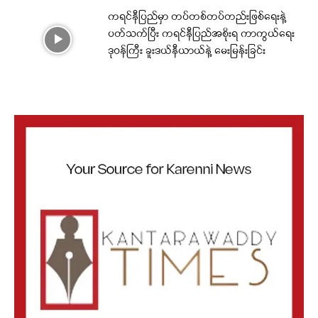
ကရင်နီပြည်မှာ တပ်တစ်တပ်တည်းဖြစ်ရေးနဲ့
ပတ်သက်ပြီး ကရင်နီပြည်အစိုးရ ကာကွယ်ရေး
ဒုဝန်ကြီး ခူးဒယ်နီယာယ်နဲ့ မေးမြန်းခြင်း