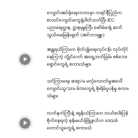
ကျောင်းအပ်နှံရေးကာလမှာ ကရင်နီပြည်က
စာသင်ကျောင်းတွေနဲ့ပါတ်သက်ပြီး IEC
ပညာရေးဌာန, ဌာနမှူးကြီး မော်မိမာနဲ့ ဆက်
သွယ်မေးမြန်းချက် (အင်တာဗျူး)
အန္တရယ်ကြားက စိုက်ပျိုးရေးလုပ်ငန်း လုပ်ကိုင်
နေကြတဲ့ လွိုင်ကော် အရှေ့ဘက်ခြမ်း စစ်ဘေး
ရှောင်တွေရဲ့ စကားသံများ
သင်ကြားရေး ဆရာ/မ မလုံလောက်မှုအပေါ်
ကျောင်းသူ/သား မိဘတွေရဲ့ စိုးရိမ်ပူပန်မှု စကား
သံများ
လက်နက်ကြီးနဲ့ ဒရုန်းသံကြားက လယ်စပါးပြန်
စိုက်နေရတဲ့ နန်းမယ်ခုံမြို့နယ်က ဒေသခံ
တောင်သူတွေရဲ့ စကားသံ