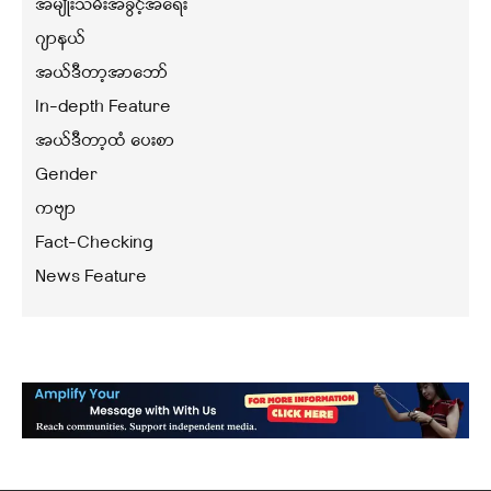
အမျိုးသမီးအခွင့်အရေး
ဂျာနယ်
အယ်ဒီတာ့အာဘော်
In-depth Feature
အယ်ဒီတာ့ထံ ပေးစာ
Gender
ကဗျာ
Fact-Checking
News Feature