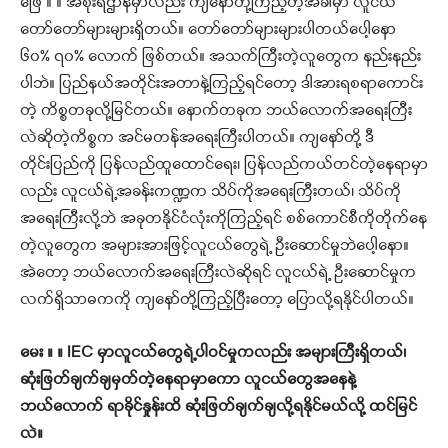
ဖြေ ။ ။ အစိုးရဌာနမှာလည်း ကျနော်တို့ကြည့်တဲ့အခါမှာ လူငယ်
တော်တော်များများရှိတယ်။ တော်တော်များများပါတယ်ပေါ့နော
၆၀% ၇၀% လောက် ဖြစ်တယ်။ အသက်ကြီးတဲ့လူတွေက နည်းနည်း
ပါဘဲ။ ပြည်နယ်အတိုင်းအတာနဲ့ကြည့်ရင်တော့ ဒါအားရစရာကောင်း
တဲ့ ကိစ္စတခုလို့မြင်တယ်။ နောက်တခုက ဘယ်လောက်အရေးကြီး
လဲဆိုတဲ့ကိစ္စက အင်မတန်အရေးကြီးပါတယ်။ ကျနော်တို့ ဒီ
တိုင်းပြည်ကို ပြန်လည်ထူထောင်ရေး၊ ပြန်လည်ကယ်တင်တဲ့နေရာမှာ
လည်း လူငယ်ရဲ့အခန်းကဏ္ဍက သိပ်ကိုအရေးကြီးတယ်၊ သိပ်ကို
အရေးကြီးလို့ဘဲ အခုတနိုင်ငံလုံးကိုကြည့်ရင် စစ်ကောင်စီကိုတိုက်နေ
တဲ့လူတွေက အများအားဖြင့်လူငယ်တွေရဲ့ ဦးဆောင်မှုဘဲပေါ့နော။
အဲတော့ ဘယ်လောက်အရေးကြီးလဲဆိုရင် လူငယ်ရဲ့ ဦးဆောင်မှုက
လက်ရှိသာဓကကို ကျနော်တို့ကြည့်ပြီးတော့ ပြောလို့ရနိုင်ပါတယ်။
မေး ။ ။ IEC မှာလူငယ်တွေရဲ့ပါဝင်မှုကလည်း အများကြီးရှိတယ်၊
ဆုံးဖြတ်ချက်ချမှတ်တဲ့နေရာမှာကော လူငယ်တွေအနေနဲ့
ဘယ်လောက် ရာခိုင်နှုန်းထိ ဆုံးဖြတ်ချက်ချလို့ရနိုင်မယ်လို့ ထင်မြင်
လဲ။