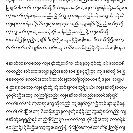
ပြချင်ပါတယ်။ ကျနော်တို့ ဒီကနေတဆင့်ပေါ့နော ကျနော်တို့ဆင်နွဲနေ
တဲ့ တော်လှန်ရေးကလည်း ပြိုင်တူသွားနေတာဖြစ်တဲ့အတွက် ကိုယ်
ကျရာတာဝန်၊ ကိုယ်ကျရာနေရာမှာလည်း ကျနော်တို့ပြည်နယ်မှာရှိ
တဲ့ လူငယ်ထုတွေအားလုံးဝိုင်းဝန်းကြိုးစားကြဖို့ ကျနော်တို့
နောက်ပြန်လှည့်တဲ့ချိန် ဒီလိုမျိုးတွေမရှိဖို့ပေါ့နော၊ ဒီထက်ပိုပြီးတော့
စိတ်ဓာတ်သစ်၊ ခွန်အားသစ်တွေ ထပ်လောင်းကြဖို့လိုတယ်ပေါ့နော။
နောက်တခုကတော့ ကျနော်တို့အဓိက ဘုံရန်သူဖြစ်တဲ့ စစ်ကောင်စီ
ကလည်း အင်အားလျော့နည်းနေတဲ့အခြေနေမျိုးမှာ ကျနော်တို့ ဒီခြေ
နေတွေကို ကောင်းကောင်းအသုံးချတတ်ဖို့လိုတယ်ပေါ့နော။ အချုပ်
ပြောရရင်တော့ ကျနော်တို့ လိုအပ်ချက်တွေရှိမယ်၊ ကျနော်တို့အလုပ်
မှာဝိုင်းပြီးတော့ ကူကြဖို့လည်း ကျနော်တပါတည်းတောင်းဆိုချင်
တယ်။ လိုအပ်တဲ့အရာတွေကိုလည်း ကျနော်တို့အမြဲတမ်းနားစွင့်နေ
တယ်၊ ဝိုင်းပြီးတော့ ဒီအစိုးရဌာနတခုကိုမပံ့ပိုးကြဘူးဆိုရင်လည်း ကျ
နော်တို့ရေရှည်ရပ်တည်နိုင်ကြမှာ မဟုတ်ဘူး။ ဝိုင်းပြီးတော့ တာဝန်ခံ
ပေးကြဖို့၊ ဝိုင်းပြီးတော့ကူပေးကြဖို့၊ ဝိုင်းပြီးတော့ထောက်ရှု့ကြဖို့ ကျ