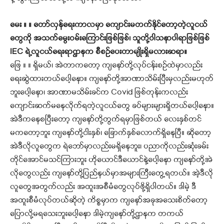
မေး ။ ။ တော်လှန်ရေးကာလမှာ ကျောင်းမတက်နိုင်တော့တဲ့လူငယ်
တွေကို အသက်မွေးဝမ်းကြောင်းဖြစ်ဖြစ်၊ သူတို့ဝါသနာပါရာဖြစ်ဖြစ်
IEC ရဲ့လူငယ်ရေးရာဌာနက စီစဉ်ပေးတာမျိုးရှိမလားဆရာ။
ဖြေ ။ ။ ရှိမယ်၊ အဲတာကတော့ ကျနော်တို့လုပ်ငန်းစဉ်ထဲမှာလည်း
ရေးဆွဲထားတယ်ပေါ့နော။ ကျနော်တို့အာဏာသိမ်းပြီးမှလည်းမဟုတ်
ဘူးပေါ့နော၊ အာဏာမသိမ်းခင်က Covid ဖြစ်တုန်းကလည်း
ကျောင်းဆက်မနေလိုက်ရတဲ့လူငယ်တွေ ခပ်များများရှိတယ်ပေါ့နော။
အဲဒီကနေစပြီးတော့ ကျနော်တို့တွက်ရမှာဖြစ်တယ် လေးနှစ်တင်
မကတော့ဘူး ကျနော်တို့ငါးနှစ်၊ ခြောက်နှစ်လောက်ရှိနေပြီ။ ဆိုတော့
အဲဒီလိုလူတွေက ရဲဘော်မှာလည်းမရှိနေဘူး၊ ပညာကိုလည်းဆုံးခမ်း
တိုင်အောင်မသင်ကြားဘူး ဟိုယောင်ဒီယောင်နဲ့ပေါ့နော ကျနော်တို့အဲ
လိုတွေလည်း ကျနော်တို့ပြည်နယ်မှာအများကြီးတွေ့ရတယ်။ အဲ့ဒီလို
လူတွေအတွက်လည်း အထူးအစီမံတွေလုပ်ဖို့ရှိပါတယ်။ ဒါမဲ့ ဒီ
အထူးစီမံလုပ်တယ်ဆိုတဲ့ ကိစ္စမှာက ကျနော်အခုအသေးစိတ်တော့
ပြောလို့မရသေးဘူးပေါ့နော ဒါမဲ့ကျနော်တို့ဌာနက တကယ်