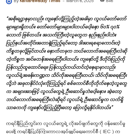
-
March 6, 2025
846
By
Kantarawaddy Times
“အစိုးရဌာနမှာလည်း ကျနော်တို့ကြည့်တဲ့အခါမှာ လူငယ်တော်တော်
များများရှိတယ်။ တော်တော်များများပါတယ်ပေါ့နော ၆၀% ၇၀%
လောက် ဖြစ်တယ်။ အသက်ကြီးတဲ့လူတွေက နည်းနည်းပါဘဲ။
ပြည်နယ်အတိုင်းအတာနဲ့ကြည့်ရင်တော့ ဒါအားရစရာကောင်းတဲ့
ကိစ္စတခုလို့မြင်တယ်။ နောက်တခုက ဘယ်လောက်အရေးကြီးလဲဆို
တဲ့ကိစ္စက အင်မတန်အရေးကြီးပါတယ်။ ကျနော်တို့ ဒီတိုင်းပြည်ကို
ပြန်လည်ထူထောင်ရေး၊ ပြန်လည်ကယ်တင်တဲ့နေရာမှာလည်း
လူငယ်ရဲ့အခန်းကဏ္ဍက သိပ်ကိုအရေးကြီးတယ်၊ သိပ်ကိုအရေးကြီး
လို့ဘဲ အခုတနိုင်ငံလုံးကိုကြည့်ရင် စစ်ကောင်စီကိုတိုက်နေတဲ့လူတွေ
က အများအားဖြင့် လူငယ်တွေရဲ့ ဦးဆောင်မှုဘဲပေါ့နော။ အဲ့တော့
ဘယ်လောက်အရေးကြီးလဲဆိုရင် လူငယ်ရဲ့ ဦးဆောင်မှုက လက်ရှိ
သာဓကကို ကျနော်တို့ကြည့်ပြီးတော့ ပြောလို့ရနိုင်ပါတယ်။”
ကရင်နီပြည်တွင်းက လူငယ်တွေရဲ့ လိုအပ်ချက်တွေကို ဝန်ဆောင်မှု
ပေးဖို့ ကရင်နီပြည်ကြားကာလအုပ်ချုပ်ရေးကောင်စီ ( IEC ) က