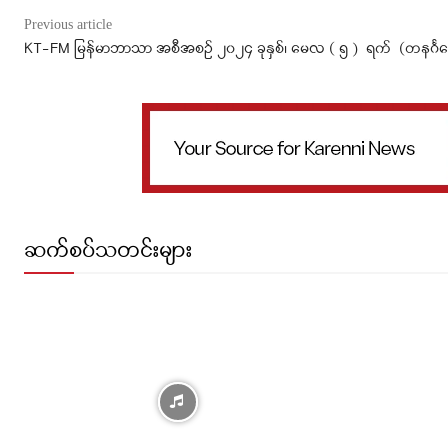
Previous article
KT-FM မြန်မာဘာသာ အစီအစဉ် ၂၀၂၄ ခုနှစ်၊ မေလ ( ၅ ) ရက် (‌တနင်္ဂနွ
ဆက်စပ်သတင်းများ