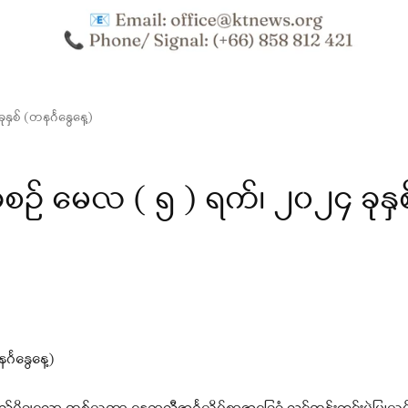
် (တနင်္ဂနွေနေ့)
 မေလ ( ၅ ) ရက်၊ ၂၀၂၄ ခုနှစ
္ဂနွေနေ့)