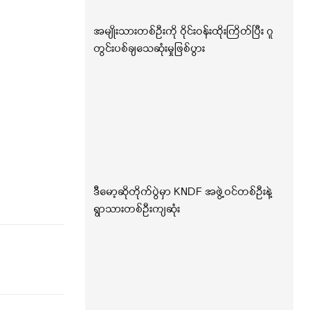
အမျိုးသားတစ်ဦးကို ဝိုင်းဝန်းထိုးကြိတ်ပြီး ဂူ
တွင်းပစ်ချသေဆုံးမှုဖြစ်ပွား
ဒီမော့ဆိုတိုက်ပွဲမှာ KNDF အဖွဲ့ဝင်တစ်ဦးနဲ့
ရွာသားတစ်ဦးကျဆုံး