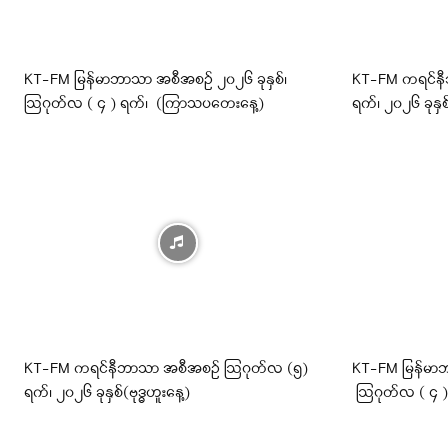
KT-FM မြန်မာဘာသာ အစီအစဉ် ၂၀၂၆ ခုနှစ်၊
KT-FM ကရင်န
ဩဂုတ်လ ( ၄ ) ရက်၊ (ကြာသပတေးနေ့)
ရက်၊ ၂၀၂၆ ခုန
KT-FM ကရင်နီဘာသာ အစီအစဉ် ဩဂုတ်လ (၅)
KT-FM မြန်မာဘ
ရက်၊ ၂၀၂၆ ခုနှစ်(ဗုဒ္ဓဟူးနေ့)
ဩဂုတ်လ ( ၄ ) ရ