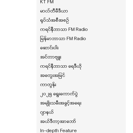
KT FM
မာလ်တီမီဒီယာ
ရုပ်သံအစီအစဉ်
ကရင်နီဘာသာ FM Radio
မြန်မာဘာသာ FM Radio
ဆောင်းပါး
အင်တာဗျူး
ကရင်နီဘာသာ ရေဒီယို
အတွေးအမြင်
ကာတွန်း
၂၀၂၅ ရွေးကောက်ပွဲ
အမျိုးသမီးအခွင့်အရေး
ဂျာနယ်
အယ်ဒီတာ့အာဘော်
In-depth Feature