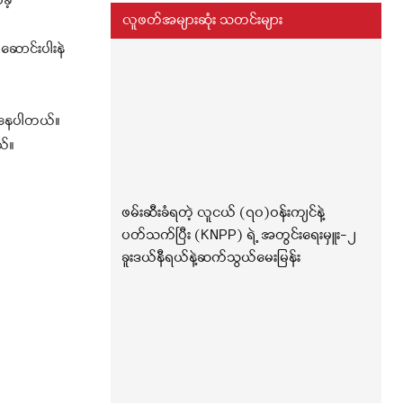
ဲ့
လူဖတ်အများဆုံး သတင်းများ
့ဆောင်းပါးနဲ
ေးနေပါတယ်။
ယ်။
ဖမ်းဆီးခံရတဲ့ လူငယ် (၇၀)ဝန်းကျင်နဲ့
ပတ်သက်ပြီး (KNPP) ရဲ့ အတွင်းရေးမှူး-၂
ခူးဒယ်နီရယ်နဲ့ဆက်သွယ်မေးမြန်း