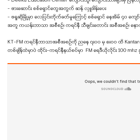
– Deeku Education Center ကျောင်းသူ၊ ကျောင်းသားများမှ ပြန်လည်
– ဖားဆောင်း စစ်‌‌ရှောင်တွေအတွက် ဆန် လှူဒါန်းပေး
– ဖရူဆိုမြို့မှာ လေပြင်းတိုက်ခတ်မှုကြောင့် စစ်ရှောင် နေအိမ် ၄၀ ကျ
အတူ ကယန်းဘာသာ အစီစဉ်၊ ကရင်နီ သီချင်းတောင်း အစီအစဉ်၊ နောက
KT-FM ကရင်နီဘာသာအစီအစဉ်ကို ညနေ ၇း၀၀ မှ ၈းဝဝ ထိ Kantarawad
တစ်ချိန်ထဲမှာပဲ ထိုင်း-ကရင်နီနယ်စပ်မှာ FM ရေဒီယိုလိုင်း 100 mhz 