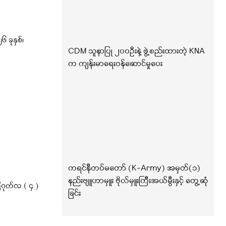
ခုနှစ်၊
CDM သူနာပြု ၂၀၀ဦးနဲ့ ဖွဲ့စည်းထားတဲ့ KNA
က ကျန်းမာရေးဝန်ဆောင်မှုပေး
ကရင်နီတပ်မတော် (K-Army) အမှတ်(၁)
နည်းဗျူဟာမှူး ဗိုလ်မှူးကြီးအယ်မွီးနှင့် တွေ့ဆုံ
ုတ်လ ( ၄ )
ခြင်း