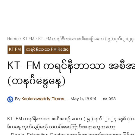
Home
KT FM
KT-FM ကရင်နီဘာသာ အစီအစဉ် မေလ ( ၅ ) ရက်၊ ၂၀၂၄ ခုနှစ
KT FM
ကရင်နီဘာသာ FM Radio
KT-FM ကရင်နီဘာသာ အစီအစဉ်
(တနင်္ဂနွေနေ့)
-
May 5, 2024
By
Kantarawaddy Times
993
KT-FM ကရင်နီဘာသာ အစီအစဉ် မေလ ( ၅ ) ရက်၊ ၂၀၂၄ ခုနှစ် (တနင်
ဒီကနေ့ ထုတ်လွင့်မယ့် သတင်းအကြောင်းအရာတွေကတော့