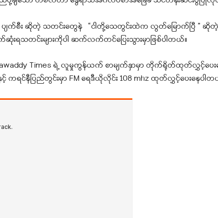
ပို့ချသော တစ်လတာ နွေရာသီအင်္ဂလိပ်စာအခြေခံ သင်တန်းဆင်းပွဲပြုလုပ်ခ
ော် ပျက်စီး ဆိုတဲ့ သတင်းတွေနဲ “ငါတို့သေတွင်းထဲက လွတ်မြောက်ပြီ ” ဆိုတဲ
်ဆုံးရသတင်းများကိုပါ ဆက်လက်တင်ပြေးသွားမှာဖြစ်ပါတယ်။
dy Times ရဲ့ လူမှုကွန်ယက် စာမျက်နှာမှာ တိုက်ရိုတ်ထုတ်လွှင့်ပ
နှင့် ကရင်နီပြည်တွင်းမှာ FM ရေဒီယိုလိုင်း 108 mhz ထုတ်လွှင့်ပေးနေပါတ