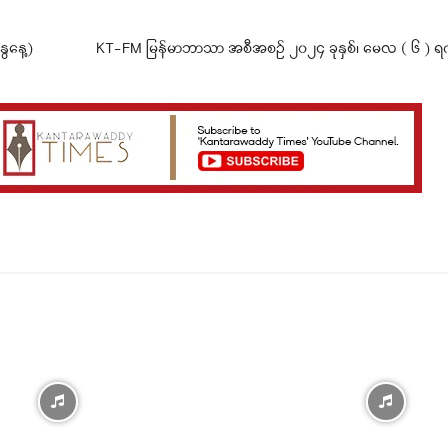
ေနေ့)
KT-FM မြန်မာဘာသာ အစီအစဉ် ၂၀၂၄ ခုနှစ်၊ မေလ ( ၆ ) ရက်