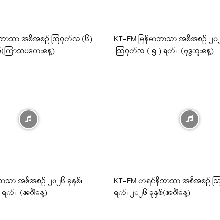
ီဘာသာ အစီအစဉ် ဩဂုတ်လ (၆)
KT-FM မြန်မာဘာသာ အစီအစဉ် ၂၀၂၆ 
ှစ်(ကြာသပတေးနေ့)
ဩဂုတ်လ ( ၅ ) ရက်၊ (ဗုဒ္ဓဟူးနေ့)
ာသာ အစီအစဉ် ၂၀၂၆ ခုနှစ်၊
KT-FM ကရင်နီဘာသာ အစီအစဉ် ဩဂ
က်၊ (အင်္ဂါနေ့)
ရက်၊ ၂၀၂၆ ခုနှစ်(အင်္ဂါနေ့)