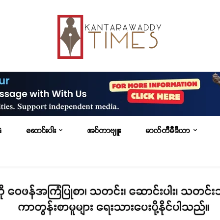
G
ဆောင်းပါး
အင်တာဗျူး
မာလ်တီမီဒီယာ