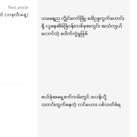
Next article
 (‌တနင်္လာနေ့)
ယမနေ့ည လွိုင်ကော်မြို့၊ ဒေါဥခူကွက်ဟောင်း
ရှိ လူနေအိမ်ခြံဝန်းတစ်ခုအတွင်း အသံကျယ်
လောင်တဲ့ ပေါက်ကွဲမှုဖြစ်
ဖယ်ခုံအရှေ့ဖက်ကမ်းတွင် ဒလန်လို့
သတင်းထွက်နေတဲ့ လင်မယား ပစ်သတ်ခံရ