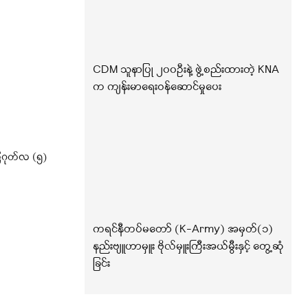
CDM သူနာပြု ၂၀၀ဦးနဲ့ ဖွဲ့စည်းထားတဲ့ KNA
က ကျန်းမာရေးဝန်ဆောင်မှုပေး
ဂုတ်လ (၅)
ကရင်နီတပ်မတော် (K-Army) အမှတ်(၁)
နည်းဗျူဟာမှူး ဗိုလ်မှူးကြီးအယ်မွီးနှင့် တွေ့ဆုံ
ခြင်း