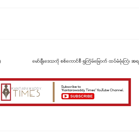
Telegram
Viber
)
မော်ချီးဒေသကို စစ်ကောင်စီ ၅ကြိမ်မြောက် ထပ်မံဗုံးကြဲ၊ အရပ်