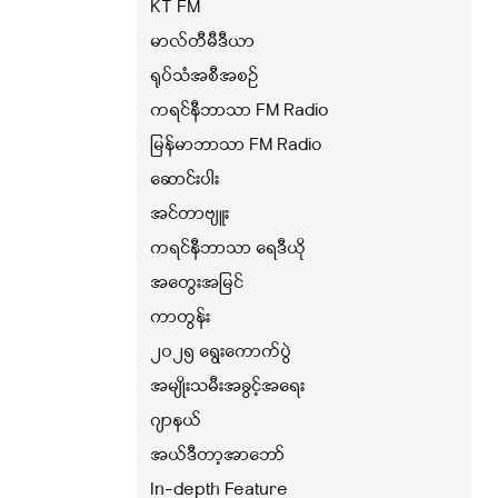
KT FM
မာလ်တီမီဒီယာ
ရုပ်သံအစီအစဉ်
ကရင်နီဘာသာ FM Radio
မြန်မာဘာသာ FM Radio
ဆောင်းပါး
အင်တာဗျူး
ကရင်နီဘာသာ ရေဒီယို
အတွေးအမြင်
ကာတွန်း
၂၀၂၅ ရွေးကောက်ပွဲ
အမျိုးသမီးအခွင့်အရေး
ဂျာနယ်
အယ်ဒီတာ့အာဘော်
In-depth Feature