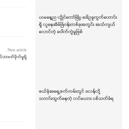
ယမနေ့ည လွိုင်ကော်မြို့၊ ဒေါဥခူကွက်ဟောင်း
ရှိ လူနေအိမ်ခြံဝန်းတစ်ခုအတွင်း အသံကျယ်
လောင်တဲ့ ပေါက်ကွဲမှုဖြစ်
Next article
သားထိခိုက်မှုရှိ
ဖယ်ခုံအရှေ့ဖက်ကမ်းတွင် ဒလန်လို့
သတင်းထွက်နေတဲ့ လင်မယား ပစ်သတ်ခံရ