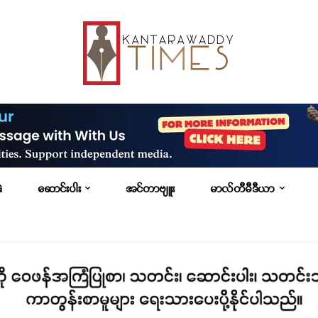
G
ဆောင်းပါး
အင်တာဗျူး
မာလ်တီမီဒီယာ