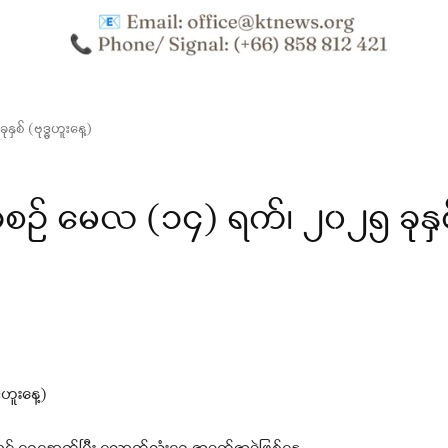
် (ဗုဒ္ဓဟူးနေ့)
် မေလ (၁၄) ရက်၊ ၂၀၂၅ ခုနှစ
ဟူးနေ့)