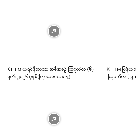
KT-FM ကရင်နီဘာသာ အစီအစဉ် ဩဂုတ်လ (၆)
KT-FM မြန်မာဘ
ရက်၊ ၂၀၂၆ ခုနှစ်(ကြာသပတေးနေ့)
ဩဂုတ်လ ( ၅ ) ရ