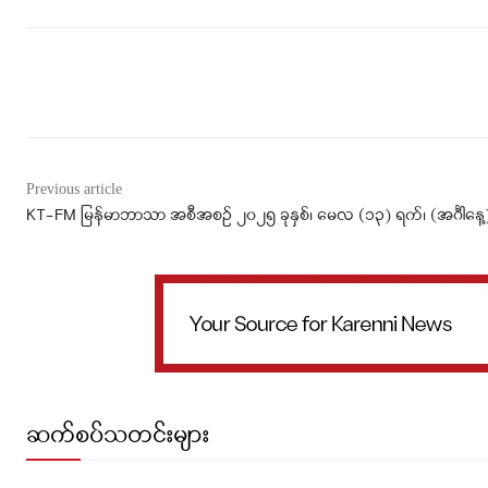
Facebook
X
WhatsApp
Previous article
KT-FM မြန်မာဘာသာ အစီအစဉ် ၂၀၂၅ ခုနှစ်၊ မေလ (၁၃) ရက်၊ (အင်္ဂါနေ့
ဆက်စပ်သတင်းများ