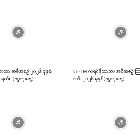
ာသာ အစီအစဉ် ၂၀၂၆ ခုနှစ်၊
KT-FM ကရင်နီဘာသာ အစီအစဉ် ဩ
က်၊ (ဗုဒ္ဓဟူးနေ့)
ရက်၊ ၂၀၂၆ ခုနှစ်(ဗုဒ္ဓဟူးနေ့)