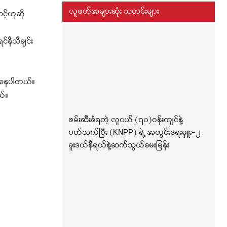
လူဖတ်အများဆုံး သတင်းများ
င့်ဟုဆို
်နီသီချင်း
ေးနေပါတယ်။
ယ်။
ဖမ်းဆီးခံရတဲ့ လူငယ် (၇၀)ဝန်းကျင်နဲ့
ပတ်သက်ပြီး (KNPP) ရဲ့ အတွင်းရေးမှူး-၂
ခူးဒယ်နီရယ်နဲ့ဆက်သွယ်မေးမြန်း