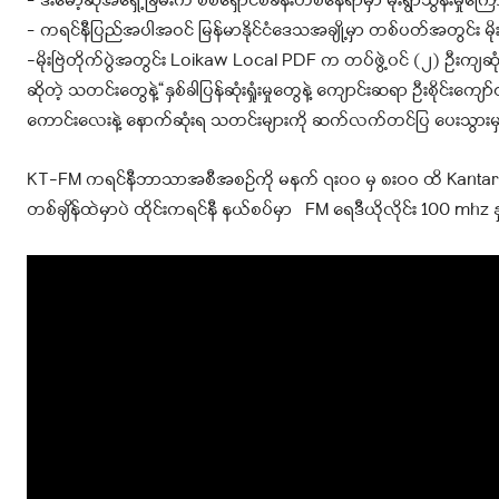
– ဒီးမော့ဆိုအရှေ့ခြမ်းက စစ်ရှောင်စခန်းတစ်နေရာမှာ မိုးရွာသွန်းမှု
– ကရင်နီပြည်အပါအဝင် မြန်မာနိုင်ငံဒေသအချို့မှာ တစ်ပတ်အတွင်း မိုးထစ်ခ
-မိုးဗြဲတိုက်ပွဲအတွင်း Loikaw Local PDF က တပ်ဖွဲ့၀င် (၂) ဦးကျဆုံ
ဆိုတဲ့ သတင်းတွေနဲ့“နှစ်ခါပြန်ဆုံးရှုံးမှုတွေနဲ့ ကျောင်းဆရာ ဦးစိ
ကောင်းလေးနဲ့ နောက်ဆုံးရ သတင်းများကို ဆက်လက်တင်ပြ ပေးသွားမ
KT-FM ကရင်နီဘာသာအစီအစဉ်ကို မနက် ၇း၀၀ မှ ၈းဝဝ ထိ Kantarawa
တစ်ချိန်ထဲမှာပဲ ထိုင်းကရင်နီ နယ်စပ်မှာ FM ရေဒီယိုလိုင်း 100 mhz 