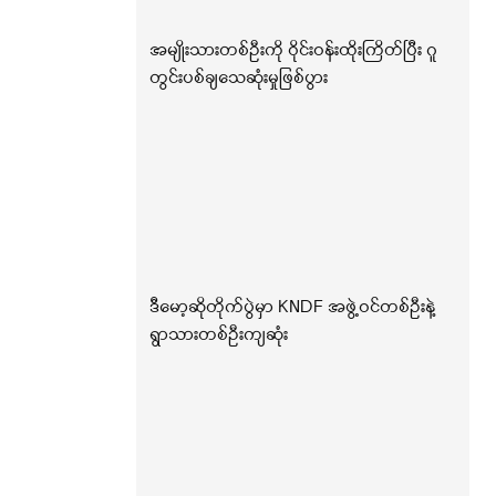
အမျိုးသားတစ်ဦးကို ဝိုင်းဝန်းထိုးကြိတ်ပြီး ဂူ
တွင်းပစ်ချသေဆုံးမှုဖြစ်ပွား
ဒီမော့ဆိုတိုက်ပွဲမှာ KNDF အဖွဲ့ဝင်တစ်ဦးနဲ့
ရွာသားတစ်ဦးကျဆုံး