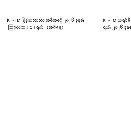
KT-FM မြန်မာဘာသာ အစီအစဉ် ၂၀၂၆ ခုနှစ်၊
KT-FM ကရင်နီ
ဩဂုတ်လ ( ၄ ) ရက်၊ (အင်္ဂါနေ့)
ရက်၊ ၂၀၂၆ ခုနှစ်