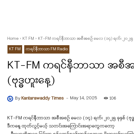
Home
KT FM
KT-FM ကရင်နီဘာသာ အစီအစဉ် မေလ (၁၄) ရက်၊ ၂၀၂၅ ခုနှစ
KT FM
ကရင်နီဘာသာ FM Radio
KT-FM ကရင်နီဘာသာ အစီအစဉ
(ဗုဒ္ဓဟူးနေ့)
-
May 14, 2025
By
Kantarawaddy Times
106
KT-FM ကရင်နီဘာသာ အစီအစဉ် မေလ (၁၄) ရက်၊ ၂၀၂၅ ခုနှစ် (ဗုဒ္ဓ
ဒီကနေ့ ထုတ်လွင့်မယ့် သတင်းအကြောင်းအရာတွေကတော့