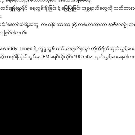
ကြောင့် ရေနှောက်ပြီး သောက်သုံးရေ အခက်အခဲဖြစ်နေ
ျုန်းရွာနိုင်၊ ရေလွှမ်းမိုးခြင်း နဲ့ မြေပြိုခြင်း အန္တရာယ်တွေကို သတိထားသ
း
ုင်းကျော်ဝင်း”ဆောင်းပါးနဲ့အတူ ကယန်း ဘာသာ နှင့် ကယောဘာသာ အစီအစဉ်၊ ကရင
ှာ ဖြစ်ပါတယ်။
ddy Times ရဲ့ လူမှုကွန်ယက် စာမျက်နှာမှာ တိုက်ရိုတ်ထုတ်လွှင့်ပ
နှင့် ကရင်နီပြည်တွင်းမှာ FM ရေဒီယိုလိုင်း 108 mhz ထုတ်လွှင့်ပေးနေပါတ