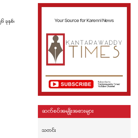
ခုနှစ်၊
ဆက်စပ်အမျိုးအစားများ
သတင်း