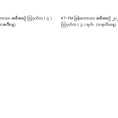
ဘာသာ အစီအစဉ် ဩဂုတ်လ ( ၄ )
KT-FM မြန်မာဘာသာ အစီအစဉ် ၂၀၂၆ 
(အင်္ဂါနေ့)
ဩဂုတ်လ ( ၃ ) ရက်၊ (တနင်္လာနေ့)