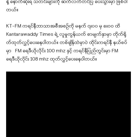
နဲ့ နောက်ဆုံးရ သတင်းများကို ဆက်လက်တင်ပြ ပေးသွားမှာ ဖြစ်ပါ
တယ်။
KT-FM ကရင်နီဘာသာအစီအစဉ်ကို မနက် ၇း၀၀ မှ ၈းဝဝ ထိ
Kantarawaddy Times ရဲ့ လူမှုကွန်ယက် စာမျက်နှာမှာ တိုက်ရို
တ်ထုတ်လွှင့်ပေးနေပါတယ်။ တစ်ချိန်ထဲမှာပဲ ထိုင်းကရင်နီ နယ်စပ်
မှာ FM ရေဒီယိုလိုင်း 100 mhz နှင့် ကရင်နီပြည်တွင်းမှာ FM
ရေဒီယိုလိုင်း 108 mhz ထုတ်လွှင့်ပေးနေပါတယ်။