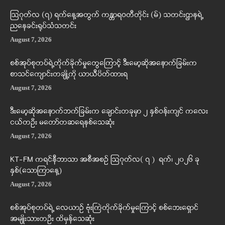
ဩဂုတ်လ (၇) ရက်နေ့အတွက် ကန္တာရဝတီတိုင်း (မ်) သတင်းဌာနရဲ့
ညနေခင်းရုပ်သံသတင်း
August 7, 2026
စစ်အုပ်စုတပ်ရဲ့တိုက်ခိုက်မှုတွေကြောင့် ဒီးမော့ဆိုအနောက်ခြမ်းက
စာသင်ကျောင်းတချို့ကို ယာယီပိတ်ထားရ
August 7, 2026
ဒီးမော့ဆိုအနောက်ဘက်ခြမ်းက ချောင်းတခုမှာ ၂ နှစ်ဝန်းကျင် ကလေး
ငယ်တဦး မတော်တဆရေနစ်သေဆုံး
August 7, 2026
KT-FM ကရင်နီဘာသာ အစီအစဉ် ဩဂုတ်လ( ၇ ) ရက်၊ ၂၀၂၆ ခု
နှစ်(သောကြာနေ့)
August 7, 2026
စစ်အုပ်စုတပ်ရဲ့ လေယာဉ် ဗုံးကြဲတိုက်ခိုက်မှုကြောင့် စစ်ဘေးရှောင်
အမျိုးသားတဦး ထိမှန်သေဆုံး