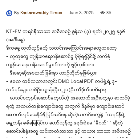
-
June 3, 2025
85
By
Kantarawaddy Times
KT-FM ကရင်နီဘာသာ အစီအစဉ် ဇွန်လ (၃) ရက်၊ ၂၀၂၅ ခုနှစ်
(အင်္ဂါနေ့)
ဒီကနေ့ ထုတ်လွင့်မယ့် သတင်းအကြောင်းအရာတွေကတော့
– လုထုတွေ ကျန်းမာရေး၀န်ဆောင်မှု ပိုမိုရရှိနိုင်ဖို့ ဘက်စုံ
ကျန်းမာရေး ဝန်ဆောင်မှုစင်တာကို ဖွင့်လှစ်ထား
– ဒီးမော့ဆိုအနောက်ခြမ်းမှာ ယာဉ်တိုက်မှုဖြစ်ပွား
– မေလ တစ်လသာအတွင်း DMO Local PDF တပ်ဖွဲ့ရဲ့ ဒု-
တပ်ရင်းမှူး တစ်ဦးကျဆုံးပြီး (၂၀)ဦး ထိခိုက်ဒဏ်ရာရ
– စာသင်ကျောင်းဆောင်မဟုတ်တဲ့ အဆောက်အဦးတွေမှာ စာသင်ခဲ့
ရတဲ့ အလယ်တန်းကျောင်းတွေ အတွက် ဒီနှစ်မှာ ကျောင်းဆောင်
ဆောက်လုပ်ပေးနိုင်ဖို့ ပြင်ဆင်နေ ဆိုတဲ့သတင်းတွေနဲ့ “ကရင်နီရဲ့
ရှေ့တန်း စစ်မြေပြင်က တော်လှန်သူ ဒရုန်းရဲမေ “မိငယ်” ” ဆိုတဲ့
ဆောင်းပါးနဲ့အတူ ယင်းတလဲဘာသာ နှင့် ကယား ဘာသာ အစီအစဥ်