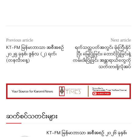
Facebook
X
WhatsApp
Previous article
Next article
KT-FM မြန်မာဘာသာ အစီအစဉ်
ရက်သတ္တပတ်အတွင်း မိုးကြီးနိုင်
၂၀၂၅ ခုနှစ်၊ ဇွန်လ (၂) ရက်၊
ပြီး မြေပြိုခြင်း၊ တောင်ပြိုခြင်းနဲ့
(တနင်္လာနေ့)
ကမ်းပါးပြိုခြင်း အန္တာရာယ်တွေကို
သတိထားဖို့လိုအပ်
ဆက်စပ်သတင်းများ
KT-FM မြန်မာဘာသာ အစီအစဉ် ၂၀၂၆ ခုနှစ်၊