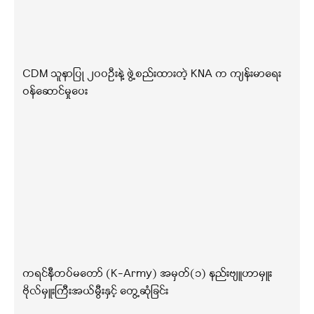
CDM သူနာပြု ၂၀၀ဦးနဲ့ ဖွဲ့စည်းထားတဲ့ KNA က ကျန်းမာရေး
ဝန်ဆောင်မှုပေး
ကရင်နီတပ်မတော် (K-Army) အမှတ်(၁) နည်းဗျူဟာမှူး
ဗိုလ်မှူးကြီးအယ်မွီးနှင့် တွေ့ဆုံခြင်း