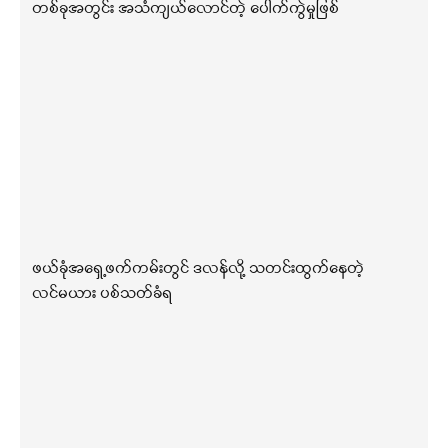
တစ်ခုအတွင်း အသံကျယ်လောင်တဲ့ ပေါက်ကွဲမှုဖြစ်
ဖယ်ခုံအရှေ့ဖက်ကမ်းတွင် ဒလန်လို့ သတင်းထွက်နေတဲ့
လင်မယား ပစ်သတ်ခံရ