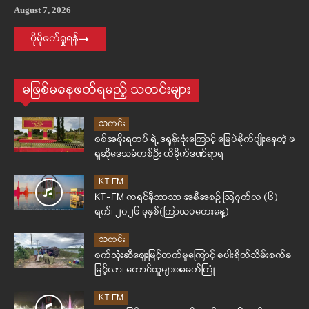
August 7, 2026
ပိုမိုဖတ်ရှုရန်
မဖြစ်မနေဖတ်ရမည့် သတင်းများ
သတင်း
စစ်အစိုးရတပ် ရဲ့ ဒရုန်းဗုံးကြောင့် မြေပဲစိုက်ပျိုးနေတဲ့ ဖ
ရူဆိုဒေသခံတစ်ဦး ထိခိုက်ဒဏ်ရာရ
KT FM
KT-FM ကရင်နီဘာသာ အစီအစဉ် ဩဂုတ်လ (၆)
ရက်၊ ၂၀၂၆ ခုနှစ်(ကြာသပတေးနေ့)
သတင်း
စက်သုံးဆီဈေးမြင့်တက်မှုကြောင့် စပါးရိတ်သိမ်းစက်ခ
မြင့်လာ၊ တောင်သူများအခက်ကြုံ
KT FM