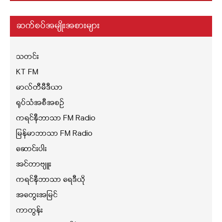
ဆက်စပ်အမျိုးအစားများ
သတင်း
KT FM
မာလ်တီမီဒီယာ
ရုပ်သံအစီအစဉ်
ကရင်နီဘာသာ FM Radio
မြန်မာဘာသာ FM Radio
ဆောင်းပါး
အင်တာဗျူး
ကရင်နီဘာသာ ရေဒီယို
အတွေးအမြင်
ကာတွန်း