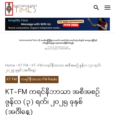
Home
KT FM
KT-FM ကရင်နီဘာသာ အစီအစဉ် ဇွန်လ (၃) ရက်၊
၂၀၂၅ ခုနှစ် (အင်္ဂါနေ့)
KT FM
ကရင်နီဘာသာ FM Radio
KT-FM ကရင်နီဘာသာ အစီအစဉ်
ဇွန်လ (၃) ရက်၊ ၂၀၂၅ ခုနှစ်
(အင်္ဂါနေ့)