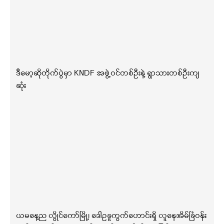
ဒီမော့ဆိုတိုက်ပွဲမှာ KNDF အဖွဲ့ဝင်တစ်ဦးနဲ့ ရွာသားတစ်ဦးကျ
ဆုံး
ယမနေ့ည လွိုင်ကော်မြို့၊ ဒေါဥခူကွက်ဟောင်းရှိ လူနေအိမ်ခြံဝန်း