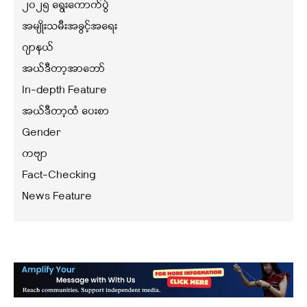
၂၀၂၅ ရွေးကောက်ပွဲ
အမျိုးသမီးအခွင့်အရေး
ဂျာနယ်
အယ်ဒီတာ့အာဘော်
In-depth Feature
အယ်ဒီတာ့ထံ ပေးစာ
Gender
ကဗျာ
Fact-Checking
News Feature