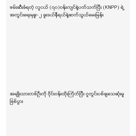
ဖမ်းဆီးခံရတဲ့ လူငယ် (၇၀)ဝန်းကျင်နဲ့ပတ်သက်ပြီး (KNPP) ရဲ့
အတွင်းရေးမှူး-၂ ခူးဒယ်နီရယ်နဲ့ဆက်သွယ်မေးမြန်း
အမျိုးသားတစ်ဦးကို ဝိုင်းဝန်းထိုးကြိတ်ပြီး ဂူတွင်းပစ်ချသေဆုံးမှု
ဖြစ်ပွား