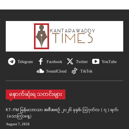
Telegram
Facebook
Twitter
YouTube
SoundCloud
TikTok
နောက်ဆုံးရ သတင်းများ
KT-FM မြန်မာဘာသာ အစီအစဉ် ၂၀၂၆ ခုနှစ်၊ ဩဂုတ်လ ( ၇ ) ရက်၊
(သောကြာနေ့)
August 7, 2026