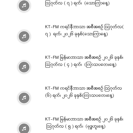
ဩဂုတ်လ ( ၇ ) ရက်၊ (သောကြာနေ့)
KT-FM ကရင်နီဘာသာ အစီအစဉ် ဩဂုတ်လ(
၇ ) ရက်၊ ၂၀၂၆ ခုနှစ်(သောကြာနေ့)
KT-FM မြန်မာဘာသာ အစီအစဉ် ၂၀၂၆ ခုနှစ်၊
ဩဂုတ်လ ( ၄ ) ရက်၊ (ကြာသပတေးနေ့)
KT-FM ကရင်နီဘာသာ အစီအစဉ် ဩဂုတ်လ
(၆) ရက်၊ ၂၀၂၆ ခုနှစ်(ကြာသပတေးနေ့)
KT-FM မြန်မာဘာသာ အစီအစဉ် ၂၀၂၆ ခုနှစ်၊
ဩဂုတ်လ ( ၅ ) ရက်၊ (ဗုဒ္ဓဟူးနေ့)