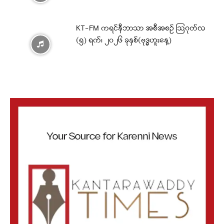
KT-FM ကရင်နီဘာသာ အစီအစဉ် ဩဂုတ်လ
(၅) ရက်၊ ၂၀၂၆ ခုနှစ်(ဗုဒ္ဓဟူးနေ့)