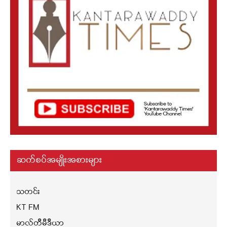
ဆက်စပ်အမျိုးအစားများ
သတင်း
KT FM
မာလ်တီမီဒီယာ