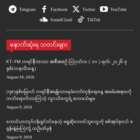
Telegram
Facebook
Twitter
YouTube
SoundCloud
TikTok
နောက်ဆုံးရ သတင်းများ
KT-FM ကရင်နီဘာသာ အစီအစဉ် ဩဂုတ်လ ( ၁၀ ) ရက်၊ ၂၀၂၆ ခု
နှစ်(တနင်္လာနေ့)
August 10, 2026
(၇၈)နှစ်မြောက် ကရင်နီအမျိုးသားခုခံတော်လှန်ရေးနေ့ အခမ်းအနားကို
တက်ရောက်လာကြတဲ့ လူငယ်တွေရဲ့ စကားသံများ
August 9, 2026
တောင်ယာလုပ်ငန်းခွင်ဝင်နေတဲ့ ဖရူဆိုတောင်သူတွေကို စစ်အုပ်စုတပ် ဒ
ရုန်းနဲ့ဗုံးကြဲလို့ တဦးထိမှန်
August 9, 2026