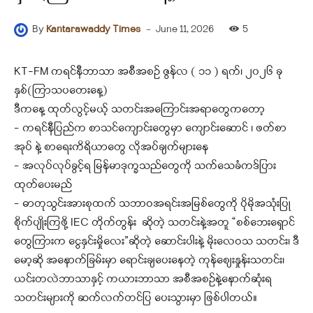
-
June 11, 2026
5
By
Kantarawaddy Times
KT-FM ကရင်နီဘာသာ အစီအစဉ် ဇွန်လ ( ၁၁ ) ရက်၊ ၂၀၂၆ ခု
နှစ်(ကြာသပတေးနေ့)
ဒီကနေ့ ထုတ်လွင့်မယ့် သတင်းအကြောင်းအရာတွေကတော့
– ကရင်နီပြည်က စာသင်ကျောင်းတွေမှာ ကျောင်းဆောင် ၊ ဖတ်စာ
အုပ် နဲ့ စာရေးကိရိယာတွေ လိုအပ်ချက်များနေ
– အလုပ်လုပ်ခွင့်ရ မြန်မာဒုက္ခသည်တွေကို သက်သေခံကဒ်ပြား
ထုတ်ပေးမည်
– ဓာတုသွင်းအားစုထက် သဘာဝအရင်းအမြစ်တွေကို ပိုမိုအသုံးပြု
စိုက်ပျိုးကြဖို့ IEC တိုက်တွန်း ဆိုတဲ့ သတင်းနဲ့အတူ “စစ်ဘေးရှောင်
တွေကြားက ငွေနှင်းမှိုလေး”ဆိုတဲ့ ဆောင်းပါးနဲ့ မိုးလေဝသ သတင်း၊ ဒီ
မော့ဆို အနောက်ခြမ်းမှာ ရောင်းချပေးနေတဲ့ ကုန်စျေးနှုန်းသတင်း၊
ယင်းတလဲဘာ
သာနှင့် ကယားဘာသာ အစီအစဉ်နဲ့နောက်ဆုံးရ
သတင်းများကို ဆက်လက်တင်ပြ ပေးသွားမှာ ဖြစ်ပါတယ်။