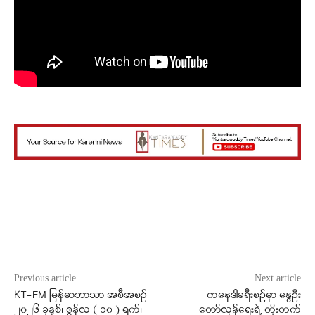
Facebook
X
WhatsApp
Previous article
Next article
KT-FM မြန်မာဘာသာ အစီအစဉ်
ကနေဒါခရီးစဥ်မှာ နွေဦး
၂၀၂၆ ခုနှစ်၊ ဇွန်လ ( ၁၀ ) ရက်၊
တော်လှန်ရေးရဲ့ တိုးတက်