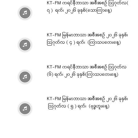
KT-FM ကရင်နီဘာသာ အစီအစဉ် ဩဂုတ်လ(
၇ ) ရက်၊ ၂၀၂၆ ခုနှစ်(သောကြာနေ့)
KT-FM မြန်မာဘာသာ အစီအစဉ် ၂၀၂၆ ခုနှစ်၊
ဩဂုတ်လ ( ၄ ) ရက်၊ (ကြာသပတေးနေ့)
KT-FM ကရင်နီဘာသာ အစီအစဉ် ဩဂုတ်လ
(၆) ရက်၊ ၂၀၂၆ ခုနှစ်(ကြာသပတေးနေ့)
KT-FM မြန်မာဘာသာ အစီအစဉ် ၂၀၂၆ ခုနှစ်၊
ဩဂုတ်လ ( ၅ ) ရက်၊ (ဗုဒ္ဓဟူးနေ့)