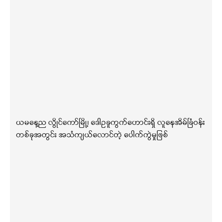
ယမနေ့ည လွိုင်ကော်မြို့၊ ဒေါဥခူကွက်ဟောင်းရှိ လူနေအိမ်ခြံဝန်း
တစ်ခုအတွင်း အသံကျယ်လောင်တဲ့ ပေါက်ကွဲမှုဖြစ်