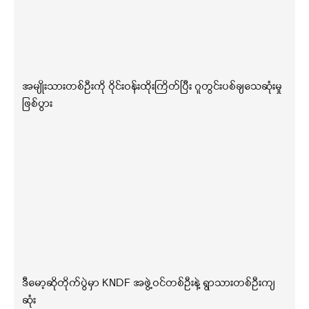
အမျိုးသားတစ်ဦးကို ဝိုင်းဝန်းထိုးကြိတ်ပြီး ဂူတွင်းပစ်ချသေဆုံးမှု
ဖြစ်ပွား
ဒီမော့ဆိုတိုက်ပွဲမှာ KNDF အဖွဲ့ဝင်တစ်ဦးနဲ့ ရွာသားတစ်ဦးကျ
ဆုံး