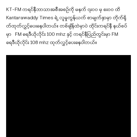
KT-FM ကရင်နီဘာသာအစီအစဉ်ကို မနက် ၇း၀၀ မှ ၈းဝဝ ထိ
Kantarawaddy Times ရဲ့ လူမှုကွန်ယက် စာမျက်နှာမှာ တိုက်ရို
တ်ထုတ်လွှင့်ပေးနေပါတယ်
။ တစ်ချိန်ထဲမှာပဲ ထိုင်းကရင်နီ နယ်စပ်
မှာ FM ရေဒီယိုလိုင်း 100 mhz နှင့် ကရင်နီပြည်တွင်းမှာ FM
ရေဒီယိုလိုင်း 108 mhz ထုတ်လွှင့်ပေးနေပါတယ်။