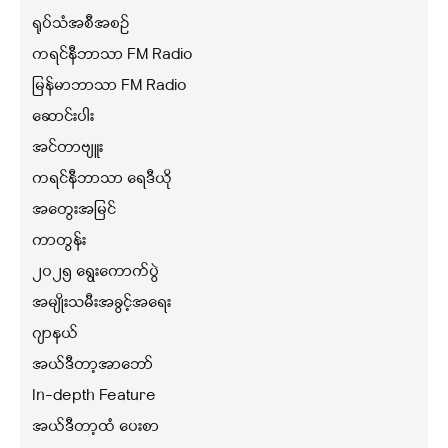
ရုပ်သံအစီအစဉ်
ကရင်နီဘာသာ FM Radio
မြန်မာဘာသာ FM Radio
ဆောင်းပါး
အင်တာဗျူး
ကရင်နီဘာသာ ရေဒီယို
အတွေးအမြင်
ကာတွန်း
၂၀၂၅ ရွေးကောက်ပွဲ
အမျိုးသမီးအခွင့်အရေး
ဂျာနယ်
အယ်ဒီတာ့အာဘော်
In-depth Feature
အယ်ဒီတာ့ထံ ပေးစာ