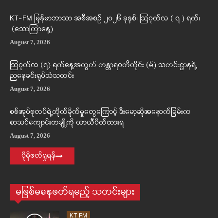
KT-FM မြန်မာဘာသာ အစီအစဉ် ၂၀၂၆ ခုနှစ်၊ ဩဂုတ်လ ( ၇ ) ရက်၊
(သောကြာနေ့)
August 7, 2026
ဩဂုတ်လ (၇) ရက်နေ့အတွက် ကန္တာရဝတီတိုင်း (မ်) သတင်းဌာနရဲ့
ညနေခင်းရုပ်သံသတင်း
August 7, 2026
စစ်အုပ်စုတပ်ရဲ့တိုက်ခိုက်မှုတွေကြောင့် ဒီးမော့ဆိုအနောက်ခြမ်းက
စာသင်ကျောင်းတချို့ကို ယာယီပိတ်ထားရ
August 7, 2026
ပိုမိုဖတ်ရှုရန်
မဖြစ်မနေဖတ်ရမည့် သတင်းများ
KT FM