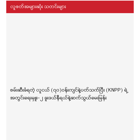
လူဖတ်အများဆုံး သတင်းများ
ဖမ်းဆီးခံရတဲ့ လူငယ် (၇၀)ဝန်းကျင်နဲ့ပတ်သက်ပြီး (KNPP) ရဲ့
အတွင်းရေးမှူး-၂ ခူးဒယ်နီရယ်နဲ့ဆက်သွယ်မေးမြန်း