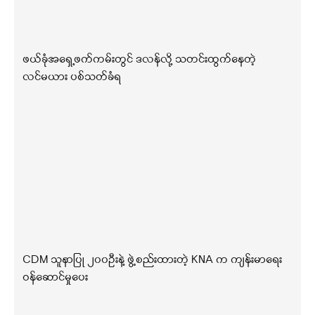
ဖယ်ခုံအရှေ့ဖက်ကမ်းတွင် ဒလန်လို့ သတင်းထွက်နေတဲ့
လင်မယား ပစ်သတ်ခံရ
CDM သူနာပြု ၂၀၀ဦးနဲ့ ဖွဲ့စည်းထားတဲ့ KNA က ကျန်းမာရေး
ဝန်ဆောင်မှုပေး