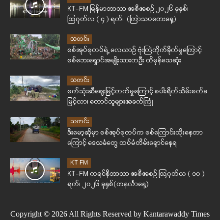
KT-FM မြန်မာဘာသာ အစီအစဉ် ၂၀၂၆ ခုနှစ်၊
ဩဂုတ်လ ( ၄ ) ရက်၊ (ကြာသပတေးနေ့)
သတင်း
စစ်အုပ်စုတပ်ရဲ့ လေယာဉ် ဗုံးကြဲတိုက်ခိုက်မှုကြောင့်
စစ်ဘေးရှောင်အမျိုးသားတဦး ထိမှန်သေဆုံး
သတင်း
စက်သုံးဆီဈေးမြင့်တက်မှုကြောင့် စပါးရိတ်သိမ်းစက်ခ
မြင့်လာ၊ တောင်သူများအခက်ကြုံ
သတင်း
ဒီးမော့ဆိုမှာ စစ်အုပ်စုတပ်က စစ်ကြောင်းထိုးနေတာ
ကြောင့် ဒေသခံတွေ ထပ်မံတိမ်းရှောင်နေရ
KT FM
KT-FM ကရင်နီဘာသာ အစီအစဉ် ဩဂုတ်လ ( ၁၀ )
ရက်၊ ၂၀၂၆ ခုနှစ်(တနင်္လာနေ့)
Copyright © 2026 All Rights Reserved by Kantarawaddy Times