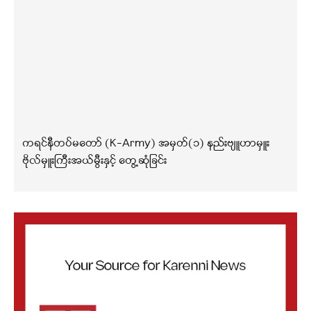
ကရင်နီတပ်မတော် (K-Army) အမှတ်(၁) နည်းဗျူဟာမှူး
ဗိုလ်မှူးကြီးအယ်မွီးနှင့် တွေ့ဆုံခြင်း