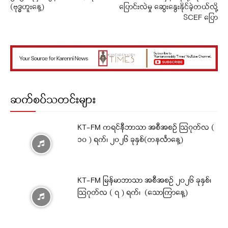
(ဗုဒ္ဓဟူးနေ့)
ပြောင်းလဲမှု ဆွေးနွေးနိုင်ခဲ့တယ်လို့
SCEF ပြော
ဆက်စပ်သတင်းများ
KT-FM ကရင်နီဘာသာ အစီအစဉ် ဩဂုတ်လ (
၁၀ ) ရက်၊ ၂၀၂၆ ခုနှစ်(တနင်္လာနေ့)
KT-FM မြန်မာဘာသာ အစီအစဉ် ၂၀၂၆ ခုနှစ်၊
ဩဂုတ်လ ( ၇ ) ရက်၊ (သောကြာနေ့)