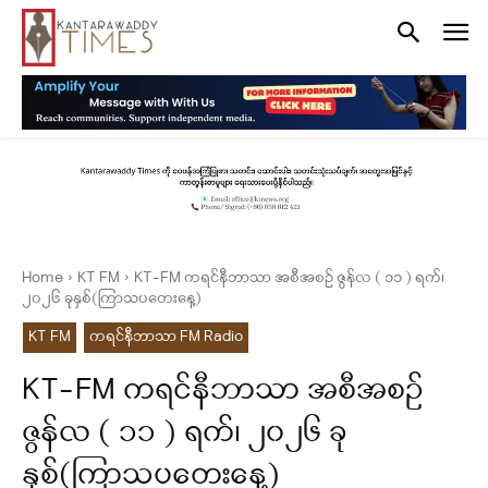
Home
KT FM
KT-FM ကရင်နီဘာသာ အစီအစဉ် ဇွန်လ ( ၁၁ ) ရက်၊
၂၀၂၆ ခုနှစ်(ကြာသပတေးနေ့)
KT FM
ကရင်နီဘာသာ FM Radio
KT-FM ကရင်နီဘာသာ အစီအစဉ်
ဇွန်လ ( ၁၁ ) ရက်၊ ၂၀၂၆ ခု
နှစ်(ကြာသပတေးနေ့)