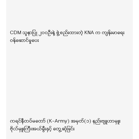
CDM သူနာပြု ၂၀၀ဦးနဲ့ ဖွဲ့စည်းထားတဲ့ KNA က ကျန်းမာရေး
ဝန်ဆောင်မှုပေး
ကရင်နီတပ်မတော် (K-Army) အမှတ်(၁) နည်းဗျူဟာမှူး
ဗိုလ်မှူးကြီးအယ်မွီးနှင့် တွေ့ဆုံခြင်း