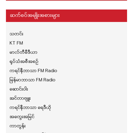
ဆက်စပ်အမျိုးအစားများ
သတင်း
KT FM
မာလ်တီမီဒီယာ
ရုပ်သံအစီအစဉ်
ကရင်နီဘာသာ FM Radio
မြန်မာဘာသာ FM Radio
ဆောင်းပါး
အင်တာဗျူး
ကရင်နီဘာသာ ရေဒီယို
အတွေးအမြင်
ကာတွန်း