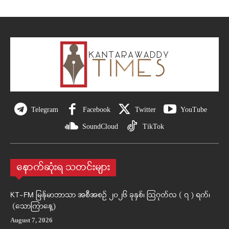
Telegram
Facebook
Twitter
YouTube
SoundCloud
TikTok
နောက်ဆုံးရ သတင်းများ
KT-FM မြန်မာဘာသာ အစီအစဉ် ၂၀၂၆ ခုနှစ်၊ ဩဂုတ်လ ( ၇ ) ရက်၊
(သောကြာနေ့)
August 7, 2026