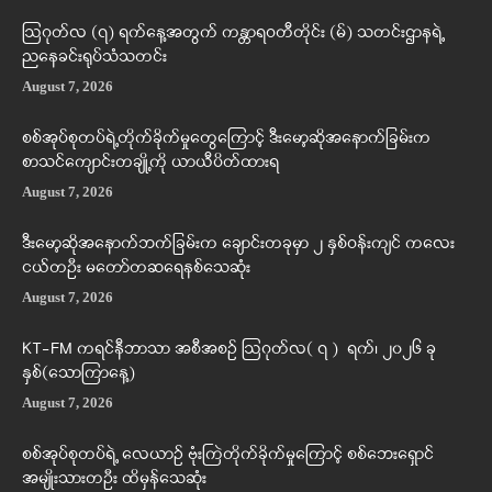
ဩဂုတ်လ (၇) ရက်နေ့အတွက် ကန္တာရဝတီတိုင်း (မ်) သတင်းဌာနရဲ့
ညနေခင်းရုပ်သံသတင်း
August 7, 2026
စစ်အုပ်စုတပ်ရဲ့တိုက်ခိုက်မှုတွေကြောင့် ဒီးမော့ဆိုအနောက်ခြမ်းက
စာသင်ကျောင်းတချို့ကို ယာယီပိတ်ထားရ
August 7, 2026
ဒီးမော့ဆိုအနောက်ဘက်ခြမ်းက ချောင်းတခုမှာ ၂ နှစ်ဝန်းကျင် ကလေး
ငယ်တဦး မတော်တဆရေနစ်သေဆုံး
August 7, 2026
KT-FM ကရင်နီဘာသာ အစီအစဉ် ဩဂုတ်လ( ၇ ) ရက်၊ ၂၀၂၆ ခု
နှစ်(သောကြာနေ့)
August 7, 2026
စစ်အုပ်စုတပ်ရဲ့ လေယာဉ် ဗုံးကြဲတိုက်ခိုက်မှုကြောင့် စစ်ဘေးရှောင်
အမျိုးသားတဦး ထိမှန်သေဆုံး