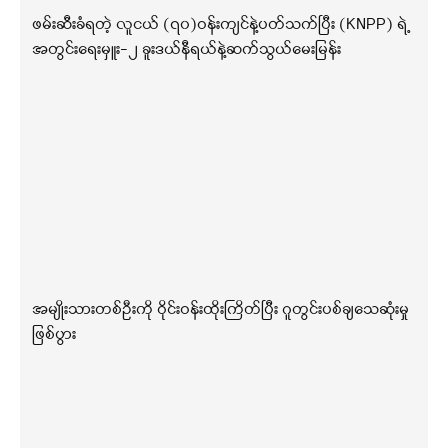
ဖမ်းဆီးခံရတဲ့ လူငယ် (၇၀)ဝန်းကျင်နဲ့ပတ်သက်ပြီး (KNPP) ရဲ့
အတွင်းရေးမှူး-၂ ခူးဒယ်နီရယ်နဲ့ဆက်သွယ်မေးမြန်း
အမျိုးသားတစ်ဦးကို ဝိုင်းဝန်းထိုးကြိတ်ပြီး ဂူတွင်းပစ်ချသေဆုံးမှု
ဖြစ်ပွား