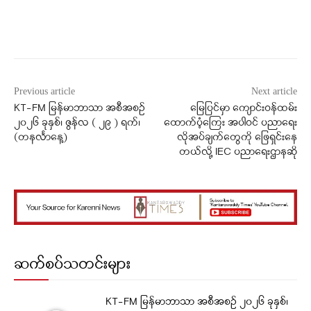
Facebook
X
WhatsApp
Previous article
Next article
KT-FM မြန်မာဘာသာ အစီအစဉ်
မြေပြင်မှာ ကျောင်းဝန်ထမ်း
၂၀၂၆ ခုနှစ်၊ ဇွန်လ ( ၂၉ ) ရက်၊
ထောက်ပံ့ကြေး အပါဝင် ပညာရေး
(တနင်္လာနေ့)
လိုအပ်ချက်တွေကို ဖြေရှင်းနေ
တယ်လို့ IEC ပညာရေးဌာနဆို
ဆက်စပ်သတင်းများ
KT-FM မြန်မာဘာသာ အစီအစဉ် ၂၀၂၆ ခုနှစ်၊