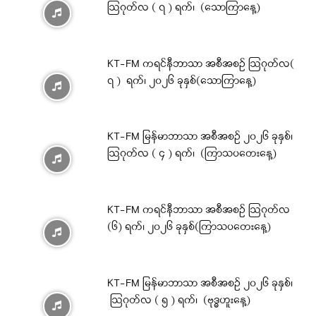
ဩဂုတ်လ ( ၇ ) ရက်၊ (သောကြာနေ့)
KT-FM ကရင်နီဘာသာ အစီအစဉ် ဩဂုတ်လ(
၇ ) ရက်၊ ၂၀၂၆ ခုနှစ်(သောကြာနေ့)
KT-FM မြန်မာဘာသာ အစီအစဉ် ၂၀၂၆ ခုနှစ်၊
ဩဂုတ်လ ( ၄ ) ရက်၊ (ကြာသပတေးနေ့)
KT-FM ကရင်နီဘာသာ အစီအစဉ် ဩဂုတ်လ
(၆) ရက်၊ ၂၀၂၆ ခုနှစ်(ကြာသပတေးနေ့)
KT-FM မြန်မာဘာသာ အစီအစဉ် ၂၀၂၆ ခုနှစ်၊
ဩဂုတ်လ ( ၅ ) ရက်၊ (ဗုဒ္ဓဟူးနေ့)