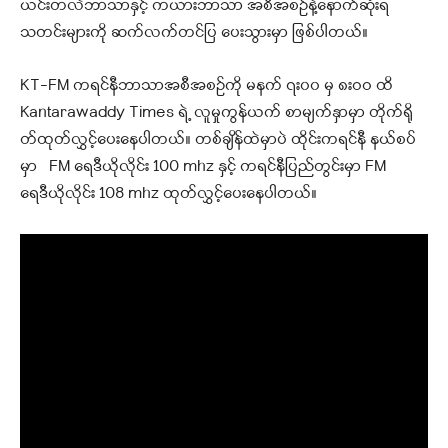
ယင်းတလဲဘာသာနှင့် ကယားဘာသာ အစီအစဉ်နဲ့နောက်ဆုံးရ
သတင်းများကို ဆက်လက်တင်ပြ ပေးသွားမှာ ဖြစ်ပါတယ်။
KT-FM ကရင်နီဘာသာအစီအစဉ်ကို မနက် ၇း၀၀ မှ ၈းဝဝ ထိ
Kantarawaddy Times ရဲ့ လူမှုကွန်ယက် စာမျက်နှာမှာ တိုက်ရို
တ်ထုတ်လွှင့်ပေးနေပါတယ်
။ တစ်ချိန်ထဲမှာပဲ ထိုင်းကရင်နီ နယ်စပ်
မှာ FM ရေဒီယိုလိုင်း 100 mhz နှင့် ကရင်နီပြည်တွင်းမှာ FM
ရေဒီယိုလိုင်း 108 mhz ထုတ်လွှင့်ပေးနေပါတယ်။