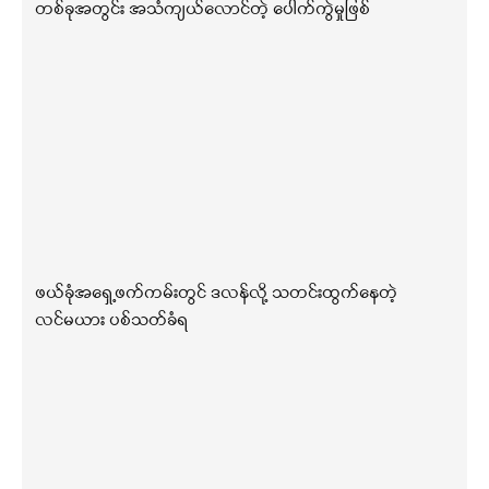
တစ်ခုအတွင်း အသံကျယ်လောင်တဲ့ ပေါက်ကွဲမှုဖြစ်
ဖယ်ခုံအရှေ့ဖက်ကမ်းတွင် ဒလန်လို့ သတင်းထွက်နေတဲ့
လင်မယား ပစ်သတ်ခံရ