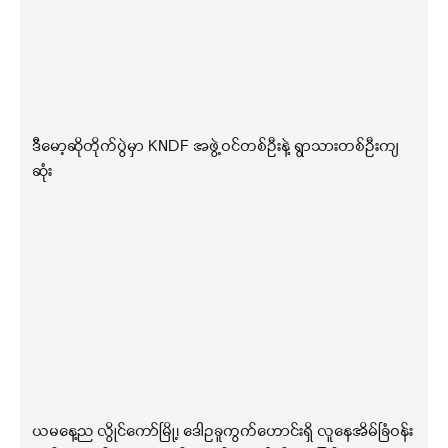
ဒီမော့ဆိုတိုက်ပွဲမှာ KNDF အဖွဲ့ဝင်တစ်ဦးနဲ့ ရွာသားတစ်ဦးကျ
ဆုံး
ယမနေ့ည လွိုင်ကော်မြို့၊ ဒေါဥခူကွက်ဟောင်းရှိ လူနေအိမ်ခြံဝန်း