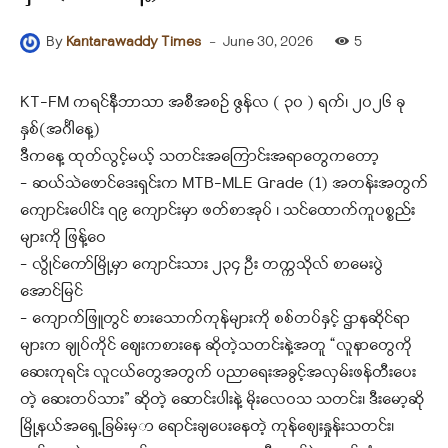
-
June 30, 2026
5
By
Kantarawaddy Times
KT-FM ကရင်နီဘာသာ အစီအစဉ် ဇွန်လ ( ၃၀ ) ရက်၊ ၂၀၂၆ ခု
နှစ်(အင်္ဂါနေ့)
ဒီကနေ့ ထုတ်လွင့်မယ့် သတင်းအကြောင်းအရာတွေကတော့
– ဆယ်သဲဖောင်ဒေးရှင်းက MTB-MLE Grade (1) အတန်းအတွက်
ကျောင်းပေါင်း ၇၉ ကျောင်းမှာ ဖတ်စာအုပ် ၊ သင်ထောက်ကူပစ္စည်း
များကို ဖြန့်ဝေ
– လွိုင်ကော်မြို့မှာ ကျောင်းသား ၂၃၄ ဦး တက္ကသိုလ် စာမေးပွဲ
အောင်မြင်
– ကျောက်ဖြူတွင် စားသောက်ကုန်များကို စစ်တပ်နှင့် ဌာနဆိုင်ရာ
များက ချုပ်ကိုင် ဈေးကစားနေ ဆိုတဲ့သတင်းနဲ့အတူ “လူနာတွေကို
ဆေးကုရင်း လူငယ်တွေအတွက် ပညာရေးအခွင့်အလှမ်းဖန်တီးပေး
တဲ့ ဆေးတပ်သား” ဆိုတဲ့ ဆောင်းပါးနဲ့ မိုးလေဝသ သတင်း၊ ဒီးမော့ဆို
မြို့နယ်အရှေ့ခြမ်းမှ
ာ ရောင်းချပေးနေတဲ့ ကုန်စျေးနှုန်းသတင်း၊