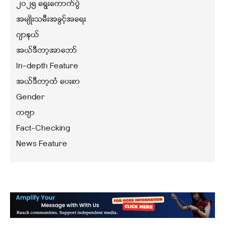
၂၀၂၅ ရွေးကောက်ပွဲ
အမျိုးသမီးအခွင့်အရေး
ဂျာနယ်
အယ်ဒီတာ့အာဘော်
In-depth Feature
အယ်ဒီတာ့ထံ ပေးစာ
Gender
ကဗျာ
Fact-Checking
News Feature