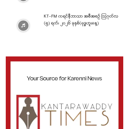
KT-FM ကရင်နီဘာသာ အစီအစဉ် ဩဂုတ်လ
(၅) ရက်၊ ၂၀၂၆ ခုနှစ်(ဗုဒ္ဓဟူးနေ့)