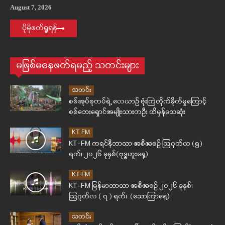
August 7, 2026
ပိုမိုဖတ်ရှုရန်
မဖြစ်မနေဖတ်ရမည့် သတင်းများ
သတင်း
စစ်အုပ်စုတပ်ရဲ့ လေယာဉ် ဗုံးကြဲတိုက်ခိုက်မှုကြောင့်
စစ်ဘေးရှောင်အမျိုးသားတဦး ထိမှန်သေဆုံး
KT FM
KT-FM ကရင်နီဘာသာ အစီအစဉ် ဩဂုတ်လ (၅)
ရက်၊ ၂၀၂၆ ခုနှစ်(ဗုဒ္ဓဟူးနေ့)
KT FM
KT-FM မြန်မာဘာသာ အစီအစဉ် ၂၀၂၆ ခုနှစ်၊
ဩဂုတ်လ ( ၇ ) ရက်၊ (သောကြာနေ့)
သတင်း