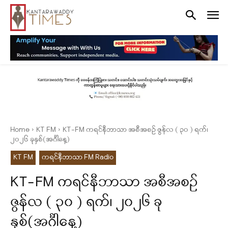
Home
KT FM
KT-FM ကရင်နီဘာသာ အစီအစဉ် ဇွန်လ ( ၃၀ ) ရက်၊
၂၀၂၆ ခုနှစ်(အင်္ဂါနေ့)
KT FM
ကရင်နီဘာသာ FM Radio
KT-FM ကရင်နီဘာသာ အစီအစဉ်
ဇွန်လ ( ၃၀ ) ရက်၊ ၂၀၂၆ ခု
နှစ်(အင်္ဂါနေ့)