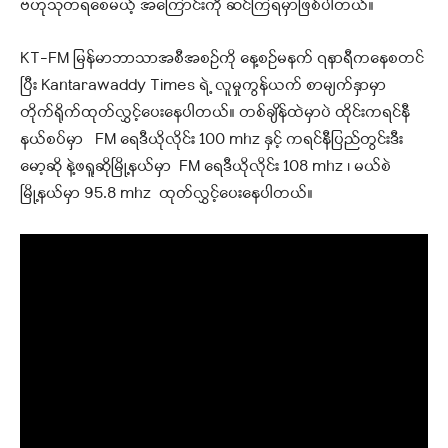
ဗဟုသုတရစေမယ့် အကြောင်းကို ဆင်ကြရမှာဖြစ်ပါတယ်။
KT-FM မြန်မာဘာသာအစီအစဉ်ကို နေ့စဉ်မနက် ၇နာရီကနေစတင်
ပြီး Kantarawaddy Times ရဲ့ လူမှုကွန်ယက် စာမျက်နှာမှာ
တိုက်ရိုက်ထုတ်လွှင့်ပေးနေပါတယ်။ တစ်ချိန်ထဲမှာပဲ ထိုင်းကရင်နီ
နယ်စပ်မှာ FM ရေဒီယိုလိုင်း 100 mhz နှင့် ကရင်နီပြည်တွင်းဒီး
မော့ဆို နဲ့ဖရူဆိုမြို့နယ်မှာ FM ရေဒီယိုလိုင်း 108 mhz ၊ မယ်စဲ
မြို့နယ်မှာ 95.8 mhz ထုတ်လွှင့်ပေးနေပါတယ်။