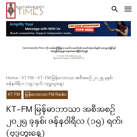
Home
KT FM
KT-FM မြန်မာဘာသာ အစီအစဉ် ၂၀၂၅ ခုနှစ်၊
ဇန်နဝါရီလ (၁၅) ရက်၊ (ဗုဒ္ဓဟူးနေ့)
KT FM
မြန်မာဘာသာ FM Radio
KT-FM မြန်မာဘာသာ အစီအစဉ်
၂၀၂၅ ခုနှစ်၊ ဇန်နဝါရီလ (၁၅) ရက်၊
(ဗုဒ္ဓဟူးနေ့)