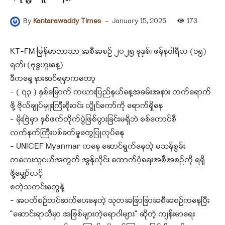
-
January 15, 2025
173
By
Kantarawaddy Times
KT-FM မြန်မာဘာသာ အစီအစဉ် ၂၀၂၅ ခုနှစ်၊ ဇန်နဝါရီလ (၁၅)
ရက်၊ (ဗုဒ္ဓဟူးနေ့)
ဒီကနေ့ နားဆင်ရမှာကတော့
– ( ၇၃ ) နှစ်မြောက် ကယားပြည်နယ်နေ့အခမ်းအနား တက်ရောက်
ဖို့ ဗိုလ်ချုပ်မှူးကြီးစိုးဝင်း လွိုင်ကော်ကို ရောက်ရှိနေ
– မိုးဗြဲမှာ နှစ်ဖက်တိုက်ပွဲဖြစ်ပွားခြင်းမရှိဘဲ စစ်ကောင်စီ
လက်နက်ကြီးပစ်ခတ်မှုတွေပြုလုပ်နေ
– UNICEF Myanmar ကနေ ဆောင်ရွက်နေတဲ့ မသန်စွမ်း
ကလေးသူငယ်အတွက် အွန်လိုင်း ထောက်ပံ့ရေးအစီအစဥ်ကို ရရှိ
ဖို့‌မျှော်လင့်
စတဲ့သတင်းတွေနဲ့
– အပတ်စဉ်တင်ဆက်ပေးနေတဲ့ သုတအဖြာဖြာအစီအစဉ်ကနေပြီး
“ဆောင်းရာသီမှာ အဖြစ်များတဲ့ရောဂါများ“ ဆိုတဲ့ ကျန်းမာရေး