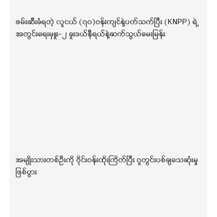
ဖမ်းဆီးခံရတဲ့ လူငယ် (၇၀)ဝန်းကျင်နဲ့ပတ်သက်ပြီး (KNPP) ရဲ့
အတွင်းရေးမှူး-၂ ခူးဒယ်နီရယ်နဲ့ဆက်သွယ်မေးမြန်း
အမျိုးသားတစ်ဦးကို ဝိုင်းဝန်းထိုးကြိတ်ပြီး ဂူတွင်းပစ်ချသေဆုံးမှု
ဖြစ်ပွား