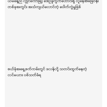
ယမနေ့ည လွိုင်ကော်မြို့၊ ဒေါဥခူကွက်ဟောင်းရှိ လူနေအိမ်ခြံဝန်း
တစ်ခုအတွင်း အသံကျယ်လောင်တဲ့ ပေါက်ကွဲမှုဖြစ်
ဖယ်ခုံအရှေ့ဖက်ကမ်းတွင် ဒလန်လို့ သတင်းထွက်နေတဲ့
လင်မယား ပစ်သတ်ခံရ