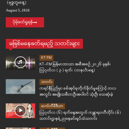
(ဗုဒ္ဓဟူးနေ့)
August 5, 2026
ပိုမိုဖတ်ရှုရန်
မဖြစ်မနေဖတ်ရမည့် သတင်းများ
KT FM
KT-FM မြန်မာဘာသာ အစီအစဉ် ၂၀၂၆ ခုနှစ်၊
ဩဂုတ်လ ( ၃ ) ရက်၊ (တနင်္လာနေ့)
သတင်း
ကရင်နီပြည်မှာ စစ်အုပ်စုတိုက်ခိုက်မှုကြောင့် တလ
အတွင်း အမျိုးသမီးတဦးအပါဝင် သုံးဦး သေဆုံးခဲ့
မာလ်တီမီဒီယာ
ဩဂုတ်လ (၆) ရက်နေ့အတွက် ကန္တာရဝတီတိုင်း (မ်)
သတင်းဌာနရဲ့ ညနေခင်းရုပ်သံသတင်း