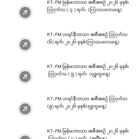
KT-FM မြန်မာဘာသာ အစီအစဉ် ၂၀၂၆ ခုနှစ်၊
ဩဂုတ်လ ( ၄ ) ရက်၊ (ကြာသပတေးနေ့)
KT-FM ကရင်နီဘာသာ အစီအစဉ် ဩဂုတ်လ
(၆) ရက်၊ ၂၀၂၆ ခုနှစ်(ကြာသပတေးနေ့)
KT-FM မြန်မာဘာသာ အစီအစဉ် ၂၀၂၆ ခုနှစ်၊
ဩဂုတ်လ ( ၅ ) ရက်၊ (ဗုဒ္ဓဟူးနေ့)
KT-FM ကရင်နီဘာသာ အစီအစဉ် ဩဂုတ်လ
(၅) ရက်၊ ၂၀၂၆ ခုနှစ်(ဗုဒ္ဓဟူးနေ့)
KT-FM မြန်မာဘာသာ အစီအစဉ် ၂၀၂၆ ခုနှစ်၊
ဩဂုတ်လ ( ၄ ) ရက်၊ (အင်္ဂါနေ့)