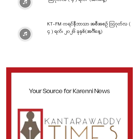
KT-FM ကရင်နီဘာသာ အစီအစဉ် ဩဂုတ်လ (
၄ ) ရက်၊ ၂၀၂၆ ခုနှစ်(အင်္ဂါနေ့)