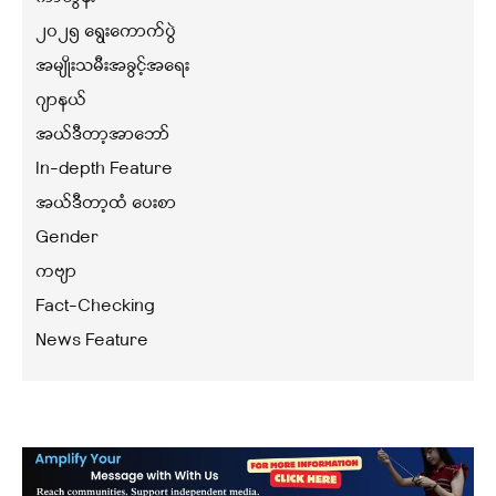
၂၀၂၅ ရွေးကောက်ပွဲ
အမျိုးသမီးအခွင့်အရေး
ဂျာနယ်
အယ်ဒီတာ့အာဘော်
In-depth Feature
အယ်ဒီတာ့ထံ ပေးစာ
Gender
ကဗျာ
Fact-Checking
News Feature