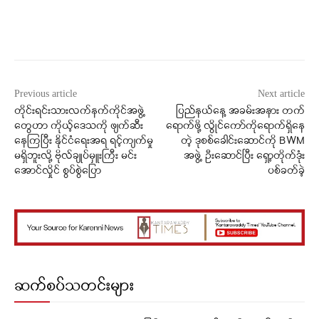
Facebook
X
WhatsApp
Previous article
Next article
တိုင်းရင်းသားလက်နက်ကိုင်အဖွဲ့
ပြည်နယ်နေ့ အခမ်းအနား တက်
တွေဟာ ကိုယ့်ဒေသကို ဖျက်ဆီး
ရောက်ဖို့ လွိုင်ကော်ကိုရောက်ရှိနေ
နေကြပြီး နိုင်ငံရေးအရ ရင့်ကျက်မှု
တဲ့ ဒုစစ်ခေါင်းဆောင်ကို BWM
မရှိဘူးလို့ ဗိုလ်ချုပ်မှူးကြီး မင်း
အဖွဲ့ ဦးဆောင်ပြီး ရှော့တိုက်ဒုံး
အောင်လှိုင် စွပ်စွဲပြော
ပစ်ခတ်ခဲ့
ဆက်စပ်သတင်းများ