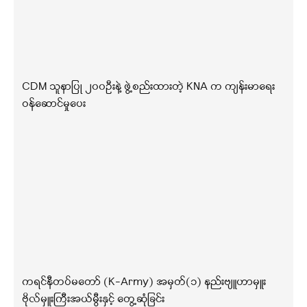
CDM သူနာပြု ၂၀၀ဦးနဲ့ ဖွဲ့စည်းထားတဲ့ KNA က ကျန်းမာရေး
ဝန်ဆောင်မှုပေး
ကရင်နီတပ်မတော် (K-Army) အမှတ်(၁) နည်းဗျူဟာမှူး
ဗိုလ်မှူးကြီးအယ်မွီးနှင့် တွေ့ဆုံခြင်း