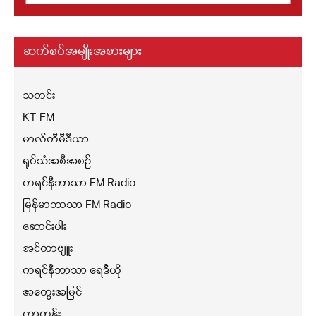
ဆက်စပ်အမျိုးအစားများ
သတင်း
KT FM
မာလ်တီမီဒီယာ
ရုပ်သံအစီအစဉ်
ကရင်နီဘာသာ FM Radio
မြန်မာဘာသာ FM Radio
ဆောင်းပါး
အင်တာဗျူး
ကရင်နီဘာသာ ရေဒီယို
အတွေးအမြင်
ကာတွန်း