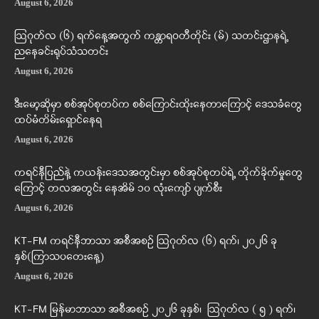
August 6, 2026
ဩဂုတ်လ (၆) ရက်နေ့အတွက် ကန္တာရဝတီတိုင်း (မ်) သတင်းဌာနရဲ့
ညနေခင်းရုပ်သံသတင်း
August 6, 2026
ဒီးမော့ဆိုမှာ စစ်အုပ်စုတပ်က စစ်ကြောင်းထိုးနေတာကြောင့် ဒေသခံတွေ
ထပ်မံတိမ်းရှောင်နေရ
August 6, 2026
ကရင်နီပြည်နဲ့ ကယန်းဒေသအတွင်းမှာ စစ်အုပ်စုတပ်ရဲ့ တိုက်ခိုက်မှုတွေ
ကြောင့် တလအတွင်း နေအိမ် ၁၀ လုံးကျော် ပျက်စီး
August 6, 2026
KT-FM ကရင်နီဘာသာ အစီအစဉ် ဩဂုတ်လ (၆) ရက်၊ ၂၀၂၆ ခု
နှစ်(ကြာသပတေးနေ့)
August 6, 2026
KT-FM မြန်မာဘာသာ အစီအစဉ် ၂၀၂၆ ခုနှစ်၊ ဩဂုတ်လ ( ၅ ) ရက်၊