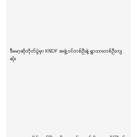
ဒီမော့ဆိုတိုက်ပွဲမှာ KNDF အဖွဲ့ဝင်တစ်ဦးနဲ့ ရွာသားတစ်ဦးကျ
ဆုံး