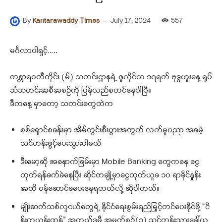
-
July 17, 2024
557
By
Kantarawaddy Times
မင်္ဂလာပါရှင့်…..
ကန္တာရဝတီတိုင်း (မ်) သတင်းဌာနရဲ့ ဇူလိုင်လ ၁၇ရက် ဗုဒ္ဓဟူးနေ့ ရုပ်
သံသတင်းအစီအစဉ်ကို ပြန်လည်စတင်နေပါပြီ။
ဒီကနေ့ မှာတော့ သတင်းတွေထဲက
စစ်ရှောင်စခန်းမှာ အိမ်တွင်းစီးပွားအတွက် လက်မှုပညာ အခမဲ့
သင်တန်းဖွင့်ပေးသွားပါမယ်
ဒီးမော့ဆို အနောက်ခြမ်းမှာ Mobile Banking တွေကနေ ငွေ
ထုတ်ရန်ခက်ခဲနေပြီး ဆိုင်တချို့မှာငွေထုတ်ယူခ ၁၀ ရာခိုင်နှုန်း
အထိ ဝန်ဆောင်ခပေးနေရတယ်လို့ ဆိုပါတယ်။
မျိုးဆက်သစ်လူငယ်တွေရဲ့ နိုင်ငံရေးစွမ်းရည်မြှင့်တင်ပေးနိုင်ဖို့ “ငိ
န်းကယန်းထန်” အကယ်ဒမီ အမှတ်စဥ်(၁) သင်တန်းသားခေါ်ယူ