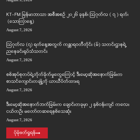
KT-FM မြန်မာဘာသာ အစီအစဉ် ၂၀၂၆ ခုနှစ်၊ ဩဂုတ်လ ( ၇ ) ရက်၊
(သောကြာနေ့)
August 7, 2026
ဩဂုတ်လ (၇) ရက်နေ့အတွက် ကန္တာရဝတီတိုင်း (မ်) သတင်းဌာနရဲ့
ညနေခင်းရုပ်သံသတင်း
August 7, 2026
စစ်အုပ်စုတပ်ရဲ့တိုက်ခိုက်မှုတွေကြောင့် ဒီးမော့ဆိုအနောက်ခြမ်းက
စာသင်ကျောင်းတချို့ကို ယာယီပိတ်ထားရ
August 7, 2026
ဒီးမော့ဆိုအနောက်ဘက်ခြမ်းက ချောင်းတခုမှာ ၂ နှစ်ဝန်းကျင် ကလေး
ငယ်တဦး မတော်တဆရေနစ်သေဆုံး
August 7, 2026
ပိုမိုဖတ်ရှုရန်