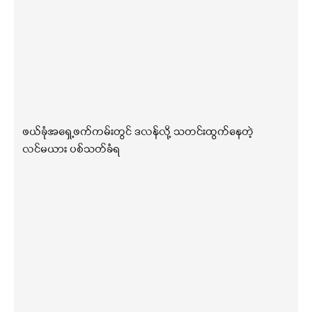
ဖယ်ခုံအရှေ့ဖက်ကမ်းတွင် ဒလန်လို့ သတင်းထွက်နေတဲ့
လင်မယား ပစ်သတ်ခံရ