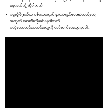
နေတယ်လို့ ဆိုပါတယ်
ဖရူဆိုမြို့နယ်က စစ်ဘေးရှောင် နာတာရှည်ဝေဒနာသည်တွေ
အတွက် ဆေးဝါးလိုအပ်နေပါတယ်
စတဲ့ဒေသတွင်းသတင်းတွေကို တင်ဆက်ပေးသွားမှာပါ…..