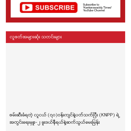
လူဖတ်အများဆုံး သတင်းများ
ဖမ်းဆီးခံရတဲ့ လူငယ် (၇၀)ဝန်းကျင်နဲ့ပတ်သက်ပြီး (KNPP) ရဲ့
အတွင်းရေးမှူး-၂ ခူးဒယ်နီရယ်နဲ့ဆက်သွယ်မေးမြန်း