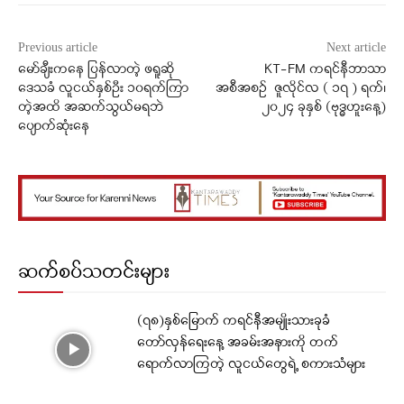
Previous article
Next article
မော်ချီးကနေ ပြန်လာတဲ့ ဖရူဆို
KT-FM ကရင်နီဘာသာ
ဒေသခံ လူငယ်နှစ်ဦး ၁၀ရက်ကြာ
အစီအစဉ် ဇူလိုင်လ ( ၁၇ ) ရက်၊
တဲ့အထိ အဆက်သွယ်မရဘဲ
၂၀၂၄ ခုနှစ် (ဗုဒ္ဓဟူးနေ့)
ပျောက်ဆုံးနေ
ဆက်စပ်သတင်းများ
(၇၈)နှစ်မြောက် ကရင်နီအမျိုးသားခုခံ
တော်လှန်ရေးနေ့ အခမ်းအနားကို တက်
ရောက်လာကြတဲ့ လူငယ်တွေရဲ့ စကားသံများ