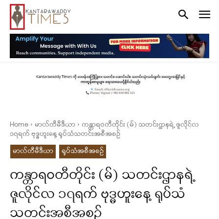
Home
မာလ်တီမီဒီယာ
ကန္တာရဝတီတိုင်း (မ်) သတင်းဌာနရဲ့ ဇူလိုင်လ
၁၇ရက် ဗုဒ္ဓဟူးနေ့ ရုပ်သံသတင်းအစီအစဉ်
မာလ်တီမီဒီယာ
ရုပ်သံအစီအစဉ်
ကန္တာရဝတီတိုင်း (မ်) သတင်းဌာနရဲ့
ဇူလိုင်လ ၁၇ရက် ဗုဒ္ဓဟူးနေ့ ရုပ်သံ
သတင်းအစီအစဉ်