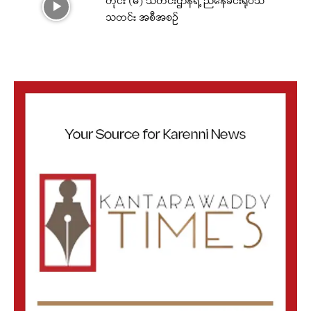
တိုင်း (မ်) သတင်းဌာနရဲ့ ညနေခင်းရုပ်သံ
သတင်း အစီအစဉ်