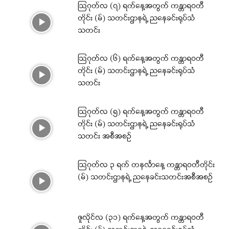
ဩဂုတ်လ (၇) ရက်နေ့အတွက် ကန္တာရဝတီ
တိုင်း (မ်) သတင်းဌာနရဲ့ ညနေခင်းရုပ်သံ
သတင်း
ဩဂုတ်လ (၆) ရက်နေ့အတွက် ကန္တာရဝတီ
တိုင်း (မ်) သတင်းဌာနရဲ့ ညနေခင်းရုပ်သံ
သတင်း
ဩဂုတ်လ (၅) ရက်နေ့အတွက် ကန္တာရဝတီ
တိုင်း (မ်) သတင်းဌာနရဲ့ ညနေခင်းရုပ်သံ
သတင်း အစီအစဉ်
ဩဂုတ်လ ၃ ရက် တနင်္လာနေ့ ကန္တာရဝတီတိုင်း
(မ်) သတင်းဌာနရဲ့ ညနေခင်းသတင်းအစီအစဉ်
ဇူလိုင်လ (၃၁) ရက်နေ့အတွက် ကန္တာရဝတီ