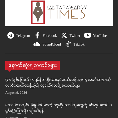
Telegram
Facebook
Twitter
YouTube
SoundCloud
TikTok
နောက်ဆုံးရ သတင်းများ
(၇၈)နှစ်မြောက် ကရင်နီအမျိုးသားခုခံတော်လှန်ရေးနေ့ အခမ်းအနားကို
တက်ရောက်လာကြတဲ့ လူငယ်တွေရဲ့ စကားသံများ
August 9, 2026
တောင်ယာလုပ်ငန်းခွင်ဝင်နေတဲ့ ဖရူဆိုတောင်သူတွေကို စစ်အုပ်စုတပ် ဒ
ရုန်းနဲ့ဗုံးကြဲလို့ တဦးထိမှန်
August 9, 2026