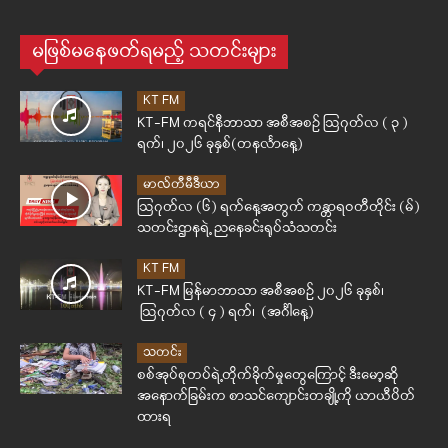
မဖြစ်မနေဖတ်ရမည့် သတင်းများ
KT FM
KT-FM ကရင်နီဘာသာ အစီအစဉ် ဩဂုတ်လ ( ၃ )
ရက်၊ ၂၀၂၆ ခုနှစ်(တနင်္လာနေ့)
မာလ်တီမီဒီယာ
ဩဂုတ်လ (၆) ရက်နေ့အတွက် ကန္တာရဝတီတိုင်း (မ်)
သတင်းဌာနရဲ့ ညနေခင်းရုပ်သံသတင်း
KT FM
KT-FM မြန်မာဘာသာ အစီအစဉ် ၂၀၂၆ ခုနှစ်၊
ဩဂုတ်လ ( ၄ ) ရက်၊ (အင်္ဂါနေ့)
သတင်း
စစ်အုပ်စုတပ်ရဲ့တိုက်ခိုက်မှုတွေကြောင့် ဒီးမော့ဆို
အနောက်ခြမ်းက စာသင်ကျောင်းတချို့ကို ယာယီပိတ်
ထားရ