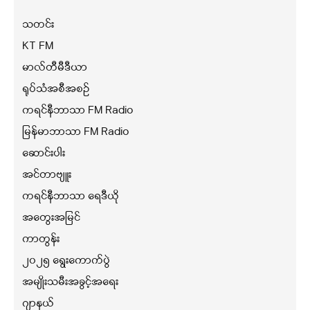
သတင်း
KT FM
မာလ်တီမီဒီယာ
ရုပ်သံအစီအစဉ်
ကရင်နီဘာသာ FM Radio
မြန်မာဘာသာ FM Radio
ဆောင်းပါး
အင်တာဗျူး
ကရင်နီဘာသာ ရေဒီယို
အတွေးအမြင်
ကာတွန်း
၂၀၂၅ ရွေးကောက်ပွဲ
အမျိုးသမီးအခွင့်အရေး
ဂျာနယ်