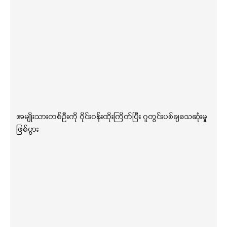
အမျိုးသားတစ်ဦးကို ဝိုင်းဝန်းထိုးကြိတ်ပြီး ဂူတွင်းပစ်ချသေဆုံးမှု
ဖြစ်ပွား