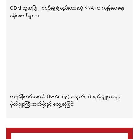
CDM သူနာပြု ၂၀၀ဦးနဲ့ ဖွဲ့စည်းထားတဲ့ KNA က ကျန်းမာရေး
ဝန်ဆောင်မှုပေး
ကရင်နီတပ်မတော် (K-Army) အမှတ်(၁) နည်းဗျူဟာမှူး
ဗိုလ်မှူးကြီးအယ်မွီးနှင့် တွေ့ဆုံခြင်း