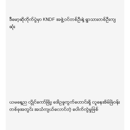
ဒီမော့ဆိုတိုက်ပွဲမှာ KNDF အဖွဲ့ဝင်တစ်ဦးနဲ့ ရွာသားတစ်ဦးကျ
ဆုံး
ယမနေ့ည လွိုင်ကော်မြို့၊ ဒေါဥခူကွက်ဟောင်းရှိ လူနေအိမ်ခြံဝန်း
တစ်ခုအတွင်း အသံကျယ်လောင်တဲ့ ပေါက်ကွဲမှုဖြစ်