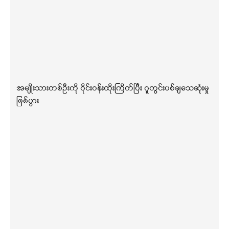
အမျိုးသားတစ်ဦးကို ဝိုင်းဝန်းထိုးကြိတ်ပြီး ဂူတွင်းပစ်ချသေဆုံးမှု
ဖြစ်ပွား