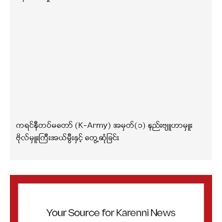
ကရင်နီတပ်မတော် (K-Army) အမှတ်(၁) နည်းဗျူဟာမှူး
ဗိုလ်မှူးကြီးအယ်မွီးနှင့် တွေ့ဆုံခြင်း