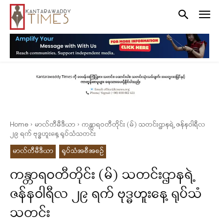
Home
မာလ်တီမီဒီယာ
ကန္တာရဝတီတိုင်း (မ်) သတင်းဌာနရဲ့ ဇန်နဝါရီလ
၂၉ ရက် ဗုဒ္ဓဟူးနေ့ ရုပ်သံသတင်း
မာလ်တီမီဒီယာ
ရုပ်သံအစီအစဉ်
ကန္တာရဝတီတိုင်း (မ်) သတင်းဌာနရဲ့
ဇန်နဝါရီလ ၂၉ ရက် ဗုဒ္ဓဟူးနေ့ ရုပ်သံ
သတင်း