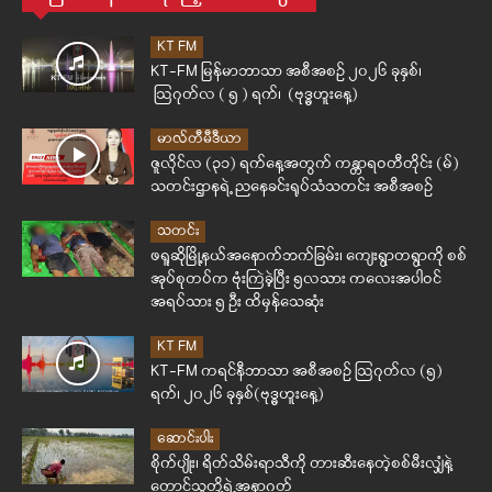
KT FM
KT-FM မြန်မာဘာသာ အစီအစဉ် ၂၀၂၆ ခုနှစ်၊
ဩဂုတ်လ ( ၅ ) ရက်၊ (ဗုဒ္ဓဟူးနေ့)
မာလ်တီမီဒီယာ
ဇူလိုင်လ (၃၁) ရက်နေ့အတွက် ကန္တာရဝတီတိုင်း (မ်)
သတင်းဌာနရဲ့ ညနေခင်းရုပ်သံသတင်း အစီအစဉ်
သတင်း
ဖရူဆိုမြို့နယ်အနောက်ဘက်ခြမ်း၊ ကျေးရွာတရွာကို စစ်
အုပ်စုတပ်က ဗုံးကြဲခဲ့ပြီး ၅လသား ကလေးအပါဝင်
အရပ်သား ၅ ဦး ထိမှန်သေဆုံး
KT FM
KT-FM ကရင်နီဘာသာ အစီအစဉ် ဩဂုတ်လ (၅)
ရက်၊ ၂၀၂၆ ခုနှစ်(ဗုဒ္ဓဟူးနေ့)
ဆောင်းပါး
စိုက်ပျိုး၊ ရိတ်သိမ်းရာသီကို တားဆီးနေတဲ့စစ်မီးလျှံနဲ့
တောင်သူတို့ရဲ့အနာဂတ်