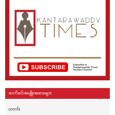
ဆက်စပ်အမျိုးအစားများ
သတင်း