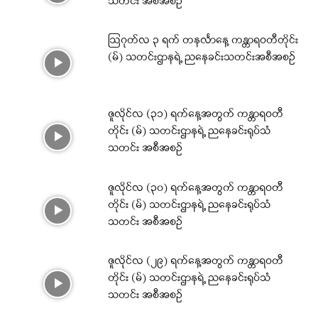
သတင်း အစီအစဉ်
ဩဂုတ်လ ၃ ရက် တနင်္လာနေ့ ကန္တာရဝတီတိုင်း
(မ်) သတင်းဌာနရဲ့ ညနေခင်းသတင်းအစီအစဉ်
ဇူလိုင်လ (၃၁) ရက်နေ့အတွက် ကန္တာရဝတီ
တိုင်း (မ်) သတင်းဌာနရဲ့ ညနေခင်းရုပ်သံ
သတင်း အစီအစဉ်
ဇူလိုင်လ (၃၀) ရက်နေ့အတွက် ကန္တာရဝတီ
တိုင်း (မ်) သတင်းဌာနရဲ့ ညနေခင်းရုပ်သံ
သတင်း အစီအစဉ်
ဇူလိုင်လ (၂၉) ရက်နေ့အတွက် ကန္တာရဝတီ
တိုင်း (မ်) သတင်းဌာနရဲ့ ညနေခင်းရုပ်သံ
သတင်း အစီအစဉ်