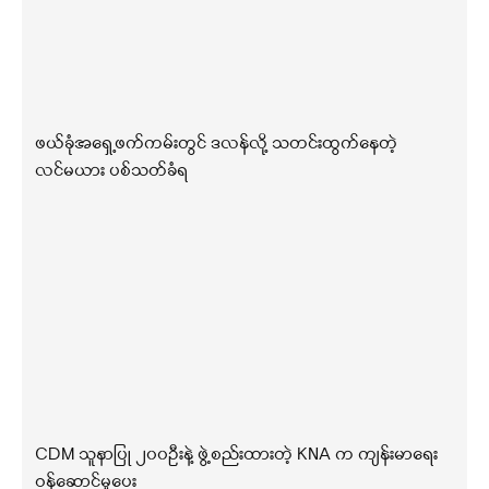
ဖယ်ခုံအရှေ့ဖက်ကမ်းတွင် ဒလန်လို့ သတင်းထွက်နေတဲ့
လင်မယား ပစ်သတ်ခံရ
CDM သူနာပြု ၂၀၀ဦးနဲ့ ဖွဲ့စည်းထားတဲ့ KNA က ကျန်းမာရေး
ဝန်ဆောင်မှုပေး