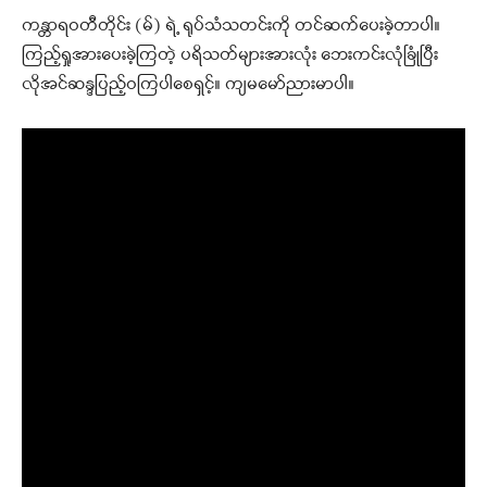
ကန္တာရဝတီတိုင်း (မ်) ရဲ့ ရုပ်သံသတင်းကို တင်ဆက်ပေးခဲ့တာပါ။
ကြည့်ရှုအားပေးခဲ့ကြတဲ့ ပရိသတ်များအားလုံး ဘေးကင်းလုံခြုံပြီး
လိုအင်ဆန္ဒပြည့်ဝကြပါစေရှင့်။ ကျမမော်ညားမာပါ။