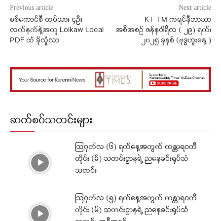
Previous article
Next article
စစ်ကောင်စီ တပ်သား ၄ဦး
KT-FM ကရင်နီဘာသာ
လက်နက်နဲ့အတူ Loikaw Local
အစီအစဉ် ဇန်နဝါရီလ ( ၂၉) ရက်၊
PDF ထံ ခိုလှုံလာ
၂၀၂၅ ခုနှစ် (ဗုဒ္ဓဟူးနေ့ )
ဆက်စပ်သတင်းများ
ဩဂုတ်လ (၆) ရက်နေ့အတွက် ကန္တာရဝတီ
တိုင်း (မ်) သတင်းဌာနရဲ့ ညနေခင်းရုပ်သံ
သတင်း
ဩဂုတ်လ (၅) ရက်နေ့အတွက် ကန္တာရဝတီ
တိုင်း (မ်) သတင်းဌာနရဲ့ ညနေခင်းရုပ်သံ