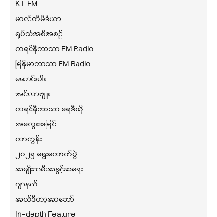
KT FM
မာလ်တီမီဒီယာ
ရုပ်သံအစီအစဉ်
ကရင်နီဘာသာ FM Radio
မြန်မာဘာသာ FM Radio
ဆောင်းပါး
အင်တာဗျူး
ကရင်နီဘာသာ ရေဒီယို
အတွေးအမြင်
ကာတွန်း
၂၀၂၅ ရွေးကောက်ပွဲ
အမျိုးသမီးအခွင့်အရေး
ဂျာနယ်
အယ်ဒီတာ့အာဘော်
In-depth Feature