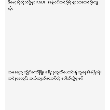
ဒီမော့ဆိုတိုက်ပွဲမှာ KNDF အဖွဲ့ဝင်တစ်ဦးနဲ့ ရွာသားတစ်ဦးကျ
ဆုံး
ယမနေ့ည လွိုင်ကော်မြို့၊ ဒေါဥခူကွက်ဟောင်းရှိ လူနေအိမ်ခြံဝန်း
တစ်ခုအတွင်း အသံကျယ်လောင်တဲ့ ပေါက်ကွဲမှုဖြစ်