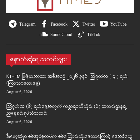
Telegram
Facebook
Twitter
YouTube
SoundCloud
TikTok
နောက်ဆုံးရ သတင်းများ
KT-FM မြန်မာဘာသာ အစီအစဉ် ၂၀၂၆ ခုနှစ်၊ ဩဂုတ်လ ( ၄ ) ရက်၊
(ကြာသပတေးနေ့)
August 6, 2026
ဩဂုတ်လ (၆) ရက်နေ့အတွက် ကန္တာရဝတီတိုင်း (မ်) သတင်းဌာနရဲ့
ညနေခင်းရုပ်သံသတင်း
August 6, 2026
ဒီးမော့ဆိုမှာ စစ်အုပ်စုတပ်က စစ်ကြောင်းထိုးနေတာကြောင့် ဒေသခံတွေ