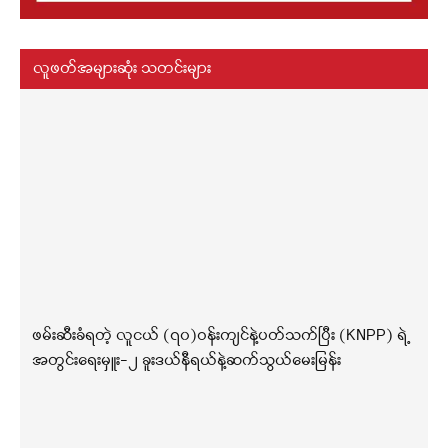
လူဖတ်အများဆုံး သတင်းများ
ဖမ်းဆီးခံရတဲ့ လူငယ် (၇၀)ဝန်းကျင်နဲ့ပတ်သက်ပြီး (KNPP) ရဲ့
အတွင်းရေးမှူး-၂ ခူးဒယ်နီရယ်နဲ့ဆက်သွယ်မေးမြန်း