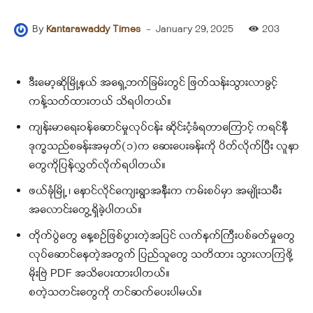
-
January 29, 2025
203
By
Kantarawaddy Times
ဒီးမော့ဆိုမြို့နယ် အရှေ့ဘက်ခြမ်းတွင် ဖြတ်သန်းသွားလာခွင့်
ကန့်သတ်ထားတယ် သိရပါတယ်။
ကျန်းမာရေးဝန်ဆောင်မှုလုပ်ငန်း ဆိုင်းငံ့ခံရတာကြောင့် ကရင်နီ
ဒုက္ခသည်စခန်းအမှတ်(၁)က ဆေးပေးခန်းကို ပိတ်လိုက်ပြီး လူနာ
တွေကိုပြန်လွှတ်လိုက်ရပါတယ်။
ဖယ်ခုံမြို့ ၊ နောင်လိုင်ကျေးရွာအနီးက ကမ်းစပ်မှာ အမျိုးသမီး
အလောင်းတွေ့ရှိခဲ့ပါတယ်။
တိုက်ပွဲတွေ နေ့စဥ်ဖြစ်ပွားတဲ့အပြင် လက်နက်ကြီးပစ်ခတ်မှုတွေ
လုပ်ဆောင်နေတဲ့အတွက် ပြည်သူတွေ သတိထား သွားလာကြဖို့
မိုးဗြဲ PDF အသိပေးထားပါတယ်။
စတဲ့သတင်းတွေကို တင်ဆက်ပေးပါမယ်။