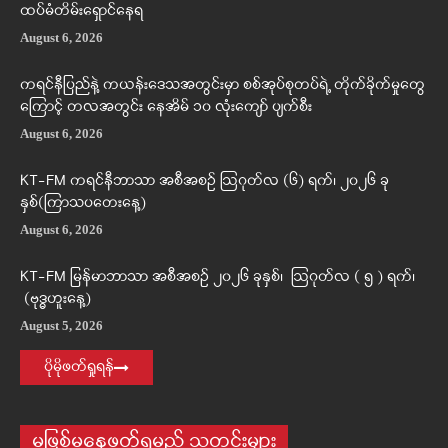
ထပ်မံတိမ်းရှောင်နေရ
August 6, 2026
ကရင်နီပြည်နဲ့ ကယန်းဒေသအတွင်းမှာ စစ်အုပ်စုတပ်ရဲ့ တိုက်ခိုက်မှုတွေ
ကြောင့် တလအတွင်း နေအိမ် ၁၀ လုံးကျော် ပျက်စီး
August 6, 2026
KT-FM ကရင်နီဘာသာ အစီအစဉ် ဩဂုတ်လ (၆) ရက်၊ ၂၀၂၆ ခု
နှစ်(ကြာသပတေးနေ့)
August 6, 2026
KT-FM မြန်မာဘာသာ အစီအစဉ် ၂၀၂၆ ခုနှစ်၊ ဩဂုတ်လ ( ၅ ) ရက်၊
(ဗုဒ္ဓဟူးနေ့)
August 5, 2026
ပိုမိုဖတ်ရှုရန်
မဖြစ်မနေဖတ်ရမည့် သတင်းများ