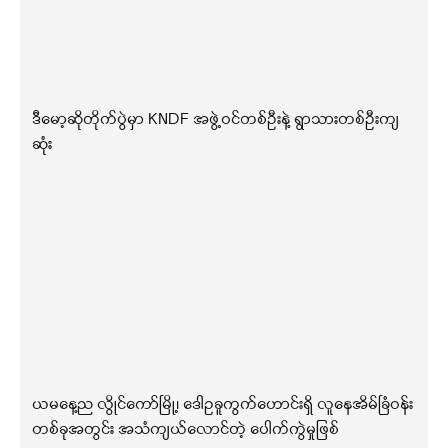
ဒီမော့ဆိုတိုက်ပွဲမှာ KNDF အဖွဲ့ဝင်တစ်ဦးနဲ့ ရွာသားတစ်ဦးကျ
ဆုံး
ယမနေ့ည လွိုင်ကော်မြို့၊ ဒေါဥခူကွက်ဟောင်းရှိ လူနေအိမ်ခြံဝန်း
တစ်ခုအတွင်း အသံကျယ်လောင်တဲ့ ပေါက်ကွဲမှုဖြစ်