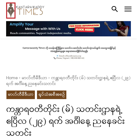
Home
မာလ်တီမီဒီယာ
ကန္တာရဝတီတိုင်း (မ်) သတင်းဌာနရဲ့ ဧပြီလ (၂၉)
ရက် အင်္ဂါနေ့ ညနေခင်းသတင်း
မာလ်တီမီဒီယာ
ရုပ်သံအစီအစဉ်
ကန္တာရဝတီတိုင်း (မ်) သတင်းဌာနရဲ့
ဧပြီလ (၂၉) ရက် အင်္ဂါနေ့ ညနေခင်း
သတင်း