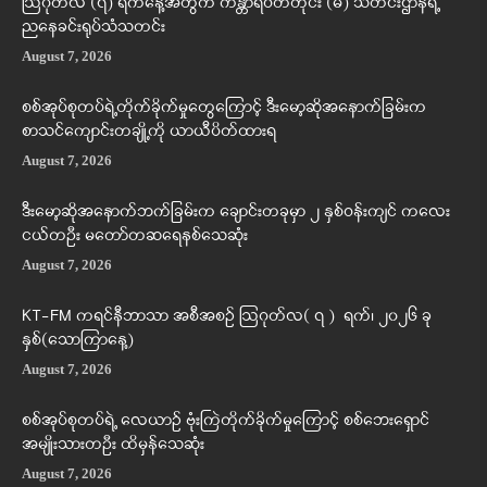
ဩဂုတ်လ (၇) ရက်နေ့အတွက် ကန္တာရဝတီတိုင်း (မ်) သတင်းဌာနရဲ့
ညနေခင်းရုပ်သံသတင်း
August 7, 2026
စစ်အုပ်စုတပ်ရဲ့တိုက်ခိုက်မှုတွေကြောင့် ဒီးမော့ဆိုအနောက်ခြမ်းက
စာသင်ကျောင်းတချို့ကို ယာယီပိတ်ထားရ
August 7, 2026
ဒီးမော့ဆိုအနောက်ဘက်ခြမ်းက ချောင်းတခုမှာ ၂ နှစ်ဝန်းကျင် ကလေး
ငယ်တဦး မတော်တဆရေနစ်သေဆုံး
August 7, 2026
KT-FM ကရင်နီဘာသာ အစီအစဉ် ဩဂုတ်လ( ၇ ) ရက်၊ ၂၀၂၆ ခု
နှစ်(သောကြာနေ့)
August 7, 2026
စစ်အုပ်စုတပ်ရဲ့ လေယာဉ် ဗုံးကြဲတိုက်ခိုက်မှုကြောင့် စစ်ဘေးရှောင်
အမျိုးသားတဦး ထိမှန်သေဆုံး
August 7, 2026