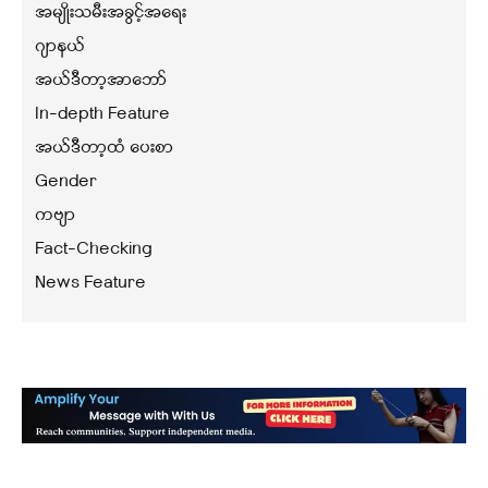
အမျိုးသမီးအခွင့်အရေး
ဂျာနယ်
အယ်ဒီတာ့အာဘော်
In-depth Feature
အယ်ဒီတာ့ထံ ပေးစာ
Gender
ကဗျာ
Fact-Checking
News Feature