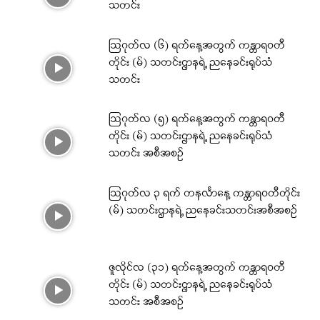
သတင်း
ဩဂုတ်လ (၆) ရက်နေ့အတွက် ကန္တာရဝတီ
တိုင်း (မ်) သတင်းဌာနရဲ့ ညနေခင်းရုပ်သံ
သတင်း
ဩဂုတ်လ (၅) ရက်နေ့အတွက် ကန္တာရဝတီ
တိုင်း (မ်) သတင်းဌာနရဲ့ ညနေခင်းရုပ်သံ
သတင်း အစီအစဉ်
ဩဂုတ်လ ၃ ရက် တနင်္လာနေ့ ကန္တာရဝတီတိုင်း
(မ်) သတင်းဌာနရဲ့ ညနေခင်းသတင်းအစီအစဉ်
ဇူလိုင်လ (၃၁) ရက်နေ့အတွက် ကန္တာရဝတီ
တိုင်း (မ်) သတင်းဌာနရဲ့ ညနေခင်းရုပ်သံ
သတင်း အစီအစဉ်