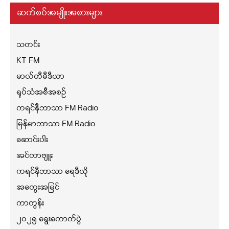
ဆက်စပ်အမျိုးအစားများ
သတင်း
KT FM
မာလ်တီမီဒီယာ
ရုပ်သံအစီအစဉ်
ကရင်နီဘာသာ FM Radio
မြန်မာဘာသာ FM Radio
ဆောင်းပါး
အင်တာဗျူး
ကရင်နီဘာသာ ရေဒီယို
အတွေးအမြင်
ကာတွန်း
၂၀၂၅ ရွေးကောက်ပွဲ