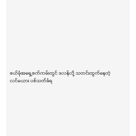
ဖယ်ခုံအရှေ့ဖက်ကမ်းတွင် ဒလန်လို့ သတင်းထွက်နေတဲ့
လင်မယား ပစ်သတ်ခံရ