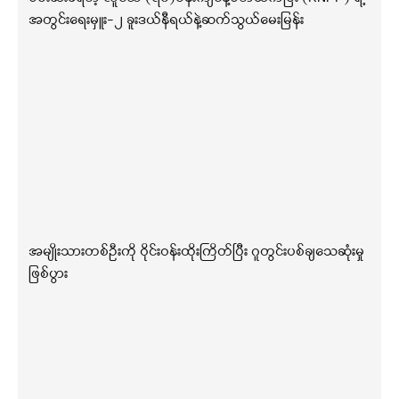
အတွင်းရေးမှူး-၂ ခူးဒယ်နီရယ်နဲ့ဆက်သွယ်မေးမြန်း
အမျိုးသားတစ်ဦးကို ဝိုင်းဝန်းထိုးကြိတ်ပြီး ဂူတွင်းပစ်ချသေဆုံးမှု
ဖြစ်ပွား