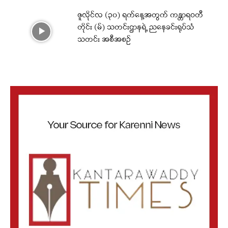
ဇူလိုင်လ (၃၀) ရက်နေ့အတွက် ကန္တာရဝတီ
တိုင်း (မ်) သတင်းဌာနရဲ့ ညနေခင်းရုပ်သံ
သတင်း အစီအစဉ်