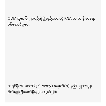
CDM သူနာပြု ၂၀၀ဦးနဲ့ ဖွဲ့စည်းထားတဲ့ KNA က ကျန်းမာရေး
ဝန်ဆောင်မှုပေး
ကရင်နီတပ်မတော် (K-Army) အမှတ်(၁) နည်းဗျူဟာမှူး
ဗိုလ်မှူးကြီးအယ်မွီးနှင့် တွေ့ဆုံခြင်း