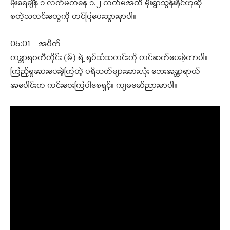
မိုးရေချိန် ၁ လက်မကနေ ၁.၂ လက်မအထိ မိုးရွာသွန်းနိုင်ဟုဆို
စတဲ့သတင်းတွေကို တင်ပြပေးသွားမှာပါ။
05:01 – အပိတ်
ကန္တာရဝတီတိုင်း (မ်) ရဲ့ ရုပ်သံသတင်းကို တင်ဆက်ပေးခဲ့တာပါ။
ကြည့်ရှုအားပေးခဲ့ကြတဲ့ ပရိသတ်များအားလုံး ဘေးအန္တာရာယ်
အပေါင်းက ကင်းဝေးကြပါစေရှင့်။ ကျမမော်ညားမာပါ။