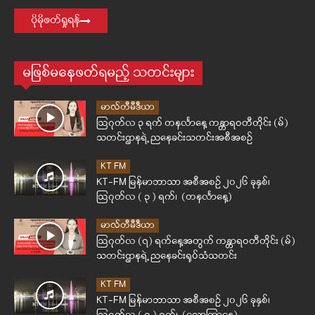
ပိုမိုဖတ်ရှုရန်
မဖြစ်မနေဖတ်ရမည့် သတင်းများ
မာလ်တီမီဒီယာ
ဩဂုတ်လ ၃ ရက် တနင်္လာနေ့ ကန္တာရဝတီတိုင်း (မ်)
သတင်းဌာနရဲ့ ညနေခင်းသတင်းအစီအစဉ်
KT FM
KT-FM မြန်မာဘာသာ အစီအစဉ် ၂၀၂၆ ခုနှစ်၊
ဩဂုတ်လ ( ၃ ) ရက်၊ (တနင်္လာနေ့)
မာလ်တီမီဒီယာ
ဩဂုတ်လ (၇) ရက်နေ့အတွက် ကန္တာရဝတီတိုင်း (မ်)
သတင်းဌာနရဲ့ ညနေခင်းရုပ်သံသတင်း
KT FM
KT-FM မြန်မာဘာသာ အစီအစဉ် ၂၀၂၆ ခုနှစ်၊