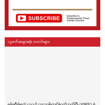
လူဖတ်အများဆုံး သတင်းများ
ဖမ်းဆီးခံရတဲ့ လူငယ် (၇၀)ဝန်းကျင်နဲ့ပတ်သက်ပြီး (KNPP) ရဲ့