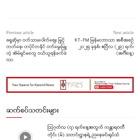
Facebook
X
WhatsApp
Previous article
Next article
ဖရူဆိုမှာ ဝက်သားပေါက်စျေး မြှင့်
KT-FM မြန်မာဘာသာ အစီအစဉ်
တက်နေ၊ တပိုင်တနိုင် ဝက်မွေးမြူ
၂၀၂၅ ခုနှစ်၊ ဧပြီလ (၂၉) ရက်၊
တဲ့ အိမ်ရှင်မတွေ ဝယ်ယူရန်ခက်ခဲ
(အင်္ဂါနေ့)
လာ
ဆက်စပ်သတင်းများ
ဩဂုတ်လ (၇) ရက်နေ့အတွက် ကန္တာရဝတီ
တိုင်း (မ်) သတင်းဌာနရဲ့ ညနေခင်းရုပ်သံ