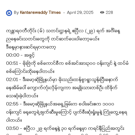
-
April 29, 2025
228
By
Kantarawaddy Times
ကန္တာရဝတီတိုင်း (မ်) သတင်းဌာနရဲ့ ဧပြီလ (၂၉) ရက် အင်္ဂါနေ့
ညနေခင်းသတင်းတွေကို တင်ဆက်ပေးပါတော့မယ်။
ဒီနေ့မှာနားဆင်ရမှာကတော့
00:00 – အဖွင့်
00:51 – မိုးဗြဲကို စစ်ကောင်စီက စစ်အင်အား၃၀၀ ဝန်းကျင် နဲ့ ထပ်မံ
စစ်ကြောင်းထိုးနေပါတယ်။
02:01 – ဒီးမော့ဆိုမြို့နယ်မှာ မိုးသည်းထန်စွာရွာသွန်းပြီးနောက်
နေအိမ်ပေါ် ကျောက်တုံးလှိမ့်ကျကာ အမျိုးသားတစ်ဦး ထိခိုက်
သေဆုံးခဲ့ပါတယ်။
02:55 – ဒီးမော့ဆိုမြို့နယ်အရှေ့ခြမ်းက စပါးခင်းဧက ၁၀၀၀
ဝန်းကျင် ခရုတွေရဲ့ဖျက်ဆီးမှုကြောင့် ပျက်စီးဆုံးရှုံးမှုနဲ့ ကြုံတွေ့နေရ
ပါတယ်။
03:50 – ဧပြီလ ၂၉ ရက်နေ့နဲ့ ၃၀ ရက်နေ့မှာ ကရင်နီပြည်အတွင်း