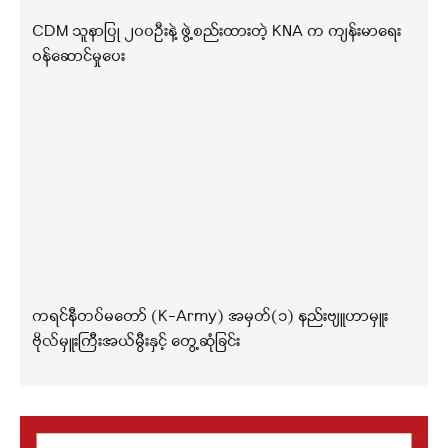
CDM သူနာပြု ၂၀၀ဦးနဲ့ ဖွဲ့စည်းထားတဲ့ KNA က ကျန်းမာရေး
ဝန်ဆောင်မှုပေး
ကရင်နီတပ်မတော် (K-Army) အမှတ်(၁) နည်းဗျူဟာမှူး
ဗိုလ်မှူးကြီးအယ်မွီးနှင့် တွေ့ဆုံခြင်း