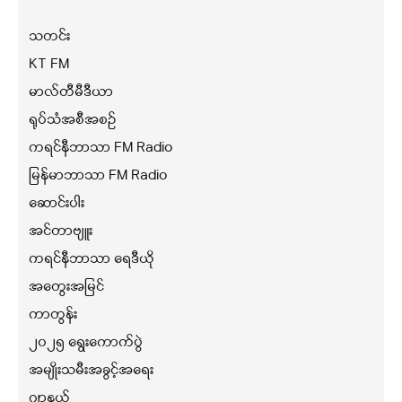
သတင်း
KT FM
မာလ်တီမီဒီယာ
ရုပ်သံအစီအစဉ်
ကရင်နီဘာသာ FM Radio
မြန်မာဘာသာ FM Radio
ဆောင်းပါး
အင်တာဗျူး
ကရင်နီဘာသာ ရေဒီယို
အတွေးအမြင်
ကာတွန်း
၂၀၂၅ ရွေးကောက်ပွဲ
အမျိုးသမီးအခွင့်အရေး
ဂျာနယ်