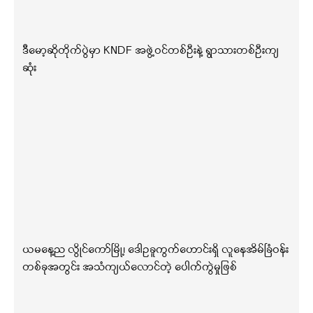
ဒီမော့ဆိုတိုက်ပွဲမှာ KNDF အဖွဲ့ဝင်တစ်ဦးနဲ့ ရွာသားတစ်ဦးကျ
ဆုံး
ယမနေ့ည လွိုင်ကော်မြို့၊ ဒေါဥခူကွက်ဟောင်းရှိ လူနေအိမ်ခြံဝန်း
တစ်ခုအတွင်း အသံကျယ်လောင်တဲ့ ပေါက်ကွဲမှုဖြစ်