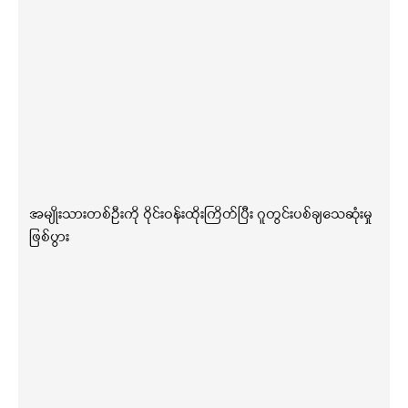
အမျိုးသားတစ်ဦးကို ဝိုင်းဝန်းထိုးကြိတ်ပြီး ဂူတွင်းပစ်ချသေဆုံးမှု
ဖြစ်ပွား