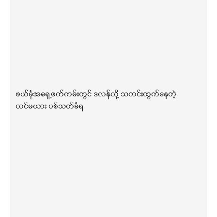
ဖယ်ခုံအရှေ့ဖက်ကမ်းတွင် ဒလန်လို့ သတင်းထွက်နေတဲ့
လင်မယား ပစ်သတ်ခံရ