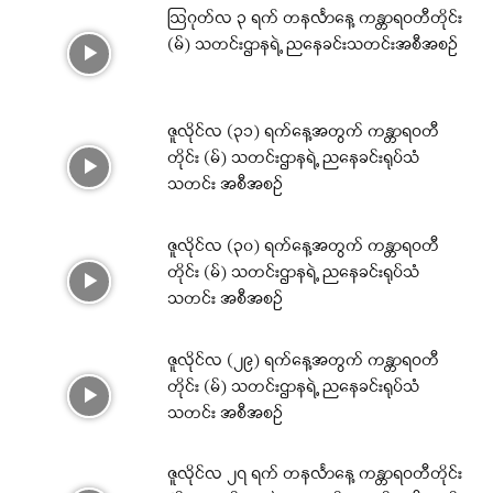
ဩဂုတ်လ ၃ ရက် တနင်္လာနေ့ ကန္တာရဝတီတိုင်း
(မ်) သတင်းဌာနရဲ့ ညနေခင်းသတင်းအစီအစဉ်
ဇူလိုင်လ (၃၁) ရက်နေ့အတွက် ကန္တာရဝတီ
တိုင်း (မ်) သတင်းဌာနရဲ့ ညနေခင်းရုပ်သံ
သတင်း အစီအစဉ်
ဇူလိုင်လ (၃၀) ရက်နေ့အတွက် ကန္တာရဝတီ
တိုင်း (မ်) သတင်းဌာနရဲ့ ညနေခင်းရုပ်သံ
သတင်း အစီအစဉ်
ဇူလိုင်လ (၂၉) ရက်နေ့အတွက် ကန္တာရဝတီ
တိုင်း (မ်) သတင်းဌာနရဲ့ ညနေခင်းရုပ်သံ
သတင်း အစီအစဉ်
ဇူလိုင်လ ၂၇ ရက် တနင်္လာနေ့ ကန္တာရဝတီတိုင်း