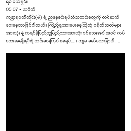
ရပါမယ်ရှင်။
05:07 – အပိတ်
ကန္တာရဝတီတိုင်း(မ်) ရဲ့ ညနေခင်းရုပ်သံသတင်းတွေကို တင်ဆက်
ပေးနေတာဖြစ်ပါတယ်။ ကြည့်ရှုအားပေးနေကြတဲ့ ပရိတ်သတ်များ
အားလုံး နဲ့ ကရင်နီပြည်သူပြည်သားအားလုံး စစ်ဘေးအပါအဝင် ကပ်
ဘေးအမျိုးမျိုးနဲ့ ကင်းဝေးကြပါစေရှင်….။ ကျမ မော်လေးမြာပါ…..