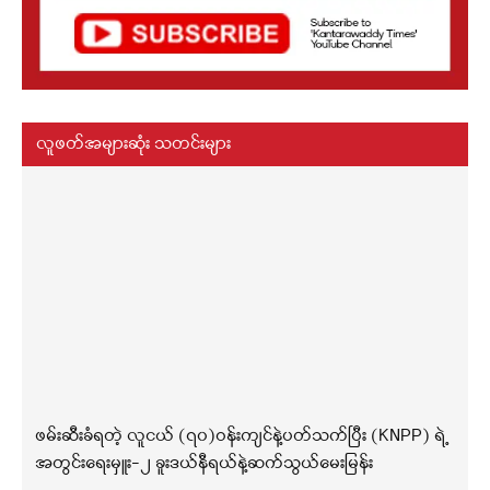
လူဖတ်အများဆုံး သတင်းများ
ဖမ်းဆီးခံရတဲ့ လူငယ် (၇၀)ဝန်းကျင်နဲ့ပတ်သက်ပြီး (KNPP) ရဲ့
အတွင်းရေးမှူး-၂ ခူးဒယ်နီရယ်နဲ့ဆက်သွယ်မေးမြန်း