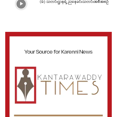
(မ်) သတင်းဌာနရဲ့ ညနေခင်းသတင်းအစီအစဉ်