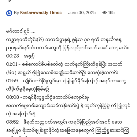
-
June 30, 2025
165
By
Kantarawaddy Times
မင်္ဂလာပါရှင်…..
ကန္တာရဝတီတိုင်း(မ်) သတင်းဌာနရဲ့ ဇွန်လ ၃၀ ရက် တနင်္လာနေ့
ညနေခင်းရုပ်သံသတင်းတွေကို ပြန်လည်တင်ဆက်ပေးပါတော့မယ်။
00:23 – အဖွင့်
01:01 – စစ်ကောင်စီပစ်ခတ်တဲ့ လက်နက်ကြီးထိမှန်ပြီး အသက်
(၆၀) အရွယ် မိုးဗြဲဒေသခံအမျိုးသမီးတစ်ဦး သေဆုံးခဲ့သတင်း
01:59 – လွိုင်ကော်မြို့တွင်းမှာ မြေမြုပ်မိုင်းကြောင့် အရပ်သားတွေ
ထိခိုက်မှုရှိနေတဲ့ဖြစ်စဉ်
03:03 -ကရင်နီလူမှုသိပ္ပံကောလိပ်ကျောင်းမှ
အသက်မွေးဝမ်းကျောင်းသင်တန်းဆင်းပွဲ နဲ့ ထုတ်ကုန်ပြပွဲ ကို ပြုလုပ်
တဲ့ အကြောင်းနဲ့
03:52 – ဒီရက်သတ္တပတ်အတွင်း ကရင်နီပြည်အပါအဝင် ဒေသ
အချို့မှာ မိုးထစ်ချုန်းရွာနိုင်တဲ့အခြေအနေတွေကို ကြည့်ရှုနားဆင်ကြ