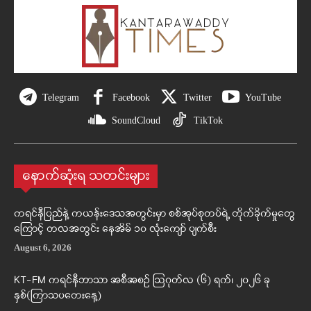
Telegram
Facebook
Twitter
YouTube
SoundCloud
TikTok
နောက်ဆုံးရ သတင်းများ
ကရင်နီပြည်နဲ့ ကယန်းဒေသအတွင်းမှာ စစ်အုပ်စုတပ်ရဲ့ တိုက်ခိုက်မှုတွေ
ကြောင့် တလအတွင်း နေအိမ် ၁၀ လုံးကျော် ပျက်စီး
August 6, 2026
KT-FM ကရင်နီဘာသာ အစီအစဉ် ဩဂုတ်လ (၆) ရက်၊ ၂၀၂၆ ခု
နှစ်(ကြာသပတေးနေ့)