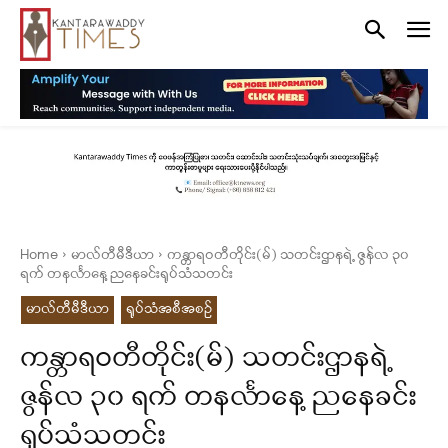
Home
မာလ်တီမီဒီယာ
ကန္တာရဝတီတိုင်း(မ်) သတင်းဌာနရဲ့ ဇွန်လ ၃၀
ရက် တနင်္လာနေ့ ညနေခင်းရုပ်သံသတင်း
မာလ်တီမီဒီယာ
ရုပ်သံအစီအစဉ်
ကန္တာရဝတီတိုင်း(မ်) သတင်းဌာနရဲ့
ဇွန်လ ၃၀ ရက် တနင်္လာနေ့ ညနေခင်း
ရုပ်သံသတင်း