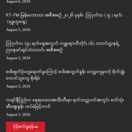
August 6, 2026
KT-FM မြန်မာဘာသာ အစီအစဉ် ၂၀၂၆ ခုနှစ်၊ ဩဂုတ်လ ( ၅ ) ရက်၊
(ဗုဒ္ဓဟူးနေ့)
August 5, 2026
ဩဂုတ်လ (၅) ရက်နေ့အတွက် ကန္တာရဝတီတိုင်း (မ်) သတင်းဌာနရဲ့
ညနေခင်းရုပ်သံသတင်း အစီအစဉ်
August 5, 2026
စပါးဖျက်ပိုးကျရောက်မှုကြောင့် စပါးအထွက်နှုန်း လျော့ကျမှာကို စိုက်ပျိုး
တောင်သူတွေ စိုးရိမ်
August 5, 2026
ကရင်နီပြည်က နေရာဒေသအသီးသီးမှာ ရက်သတ္တပတ်အတွင်း စက်သုံး
ဆီဈေးနှုန်း ထပ်မံမြင့်တက်
August 5, 2026
ပိုမိုဖတ်ရှုရန်