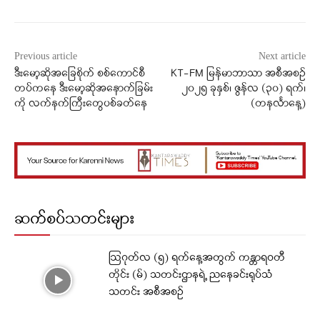
Previous article
Next article
ဒီးမော့ဆိုအခြေစိုက် စစ်ကောင်စီ
KT-FM မြန်မာဘာသာ အစီအစဉ်
တပ်ကနေ ဒီးမော့ဆိုအနောက်ခြမ်း
၂၀၂၅ ခုနှစ်၊ ဇွန်လ (၃၀) ရက်၊
ကို လက်နက်ကြီးတွေပစ်ခတ်နေ
(တနင်္လာနေ့)
ဆက်စပ်သတင်းများ
ဩဂုတ်လ (၅) ရက်နေ့အတွက် ကန္တာရဝတီ
တိုင်း (မ်) သတင်းဌာနရဲ့ ညနေခင်းရုပ်သံ
သတင်း အစီအစဉ်