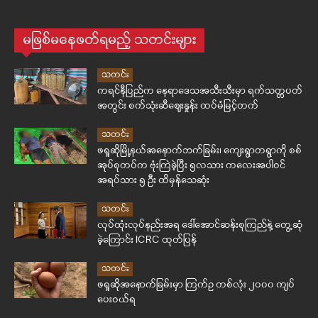
မဖြစ်မနေဖတ်ရမည့် သတင်းများ
သတင်း
ကရင်နီပြည်က နေရာဒေသအသီးသီးမှာ ရက်သတ္တပတ်
အတွင်း စက်သုံးဆီဈေးနှုန်း ထပ်မံမြင့်တက်
သတင်း
ဖရူဆိုမြို့နယ်အနောက်ဘက်ခြမ်း၊ ကျေးရွာတရွာကို စစ်
အုပ်စုတပ်က ဗုံးကြဲခဲ့ပြီး ၅လသား ကလေးအပါဝင်
အရပ်သား ၅ ဦး ထိမှန်သေဆုံး
သတင်း
လုပ်ထုံးလုပ်နည်းအရ ဒေါ်အောင်ဆန်းစုကြည်နဲ့ တွေ့ဆုံ
ခဲ့ကြောင်း ICRC ထုတ်ပြန်
သတင်း
ဖရူဆိုအနောက်ခြမ်းမှာ ကြက်ဥ တစ်လုံး ၂၀၀၀ ကျပ်
ပေးဝယ်ရ