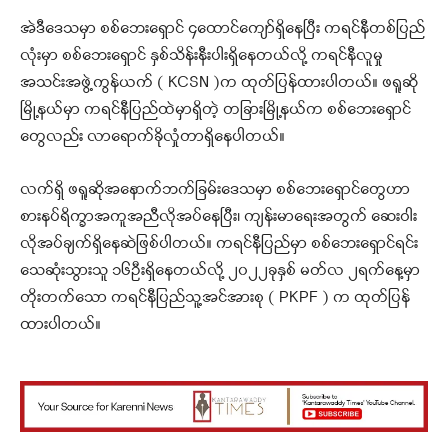
အဲဒီဒေသမှာ စစ်ဘေးရှောင် ၄ထောင်ကျော်ရှိနေပြီး ကရင်နီတစ်ပြည်
လုံးမှာ စစ်ဘေးရှောင် နှစ်သိန်းနီးပါးရှိနေတယ်လို့ ကရင်နီလူမှု
အသင်းအဖွဲ့ကွန်ယက် ( KCSN )က ထုတ်ပြန်ထားပါတယ်။ ဖရူဆို
မြို့နယ်မှာ ကရင်နီပြည်ထဲမှာရှိတဲ့ တခြားမြို့နယ်က စစ်ဘေးရှောင်
တွေလည်း လာရောက်ခိုလှုံတာရှိနေပါတယ်။
လက်ရှိ ဖရူဆိုအနောက်ဘက်ခြမ်းဒေသမှာ စစ်ဘေးရှောင်တွေဟာ
စားနပ်ရိက္ခာအကူအညီလိုအပ်နေပြီး၊ ကျန်းမာရေးအတွက် ဆေးဝါး
လိုအပ်ချက်ရှိနေဆဲဖြစ်ပါတယ်။ ကရင်နီပြည်မှာ စစ်ဘေးရှောင်ရင်း
သေဆုံးသွားသူ ၁၆ဦးရှိနေတယ်လို့ ၂၀၂၂ခုနှစ် မတ်လ ၂ရက်နေ့မှာ
တိုးတက်သော ကရင်နီပြည်သူ့အင်အားစု ( PKPF ) က ထုတ်ပြန်
ထားပါတယ်။