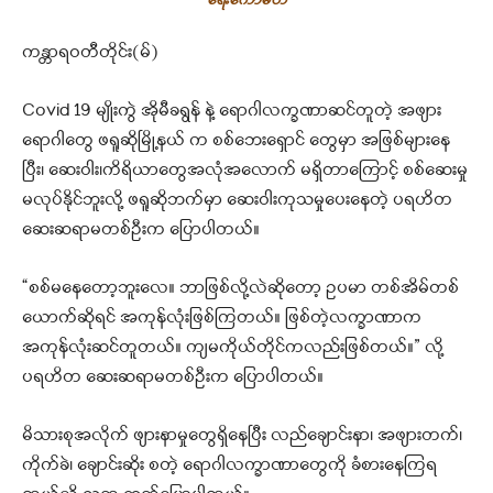
ရေးကော်မတီ
ကန္တာရဝတီတိုင်း(မ်)
Covid 19 မျိုးကွဲ အိုမီခရွန် နဲ့ ရောဂါလက္ခဏာဆင်တူတဲ့ အဖျား
ရောဂါတွေ ဖရူဆိုမြို့နယ် က စစ်ဘေးရှောင် တွေမှာ အဖြစ်များနေ
ပြီး၊ ဆေးဝါး၊ကိရိယာတွေအလုံအလောက် မရှိတာကြောင့် စစ်ဆေးမှု
မလုပ်နိုင်ဘူးလို့ ဖရူဆိုဘက်မှာ ဆေးဝါးကုသမှုပေးနေတဲ့ ပရဟိတ
ဆေးဆရာမတစ်ဦးက ပြောပါတယ်။
“စစ်မနေတော့ဘူးလေ။ ဘာဖြစ်လို့လဲဆိုတော့ ဥပမာ တစ်အိမ်တစ်
ယောက်ဆိုရင် အကုန်လုံးဖြစ်ကြတယ်။ ဖြစ်တဲ့လက္ခာဏာက
အကုန်လုံးဆင်တူတယ်။ ကျမကိုယ်တိုင်ကလည်းဖြစ်တယ်။” လို့
ပရဟိတ ဆေးဆရာမတစ်ဦးက ပြောပါတယ်။
မိသားစုအလိုက် ဖျားနာမှုတွေရှိနေပြီး လည်ချောင်းနာ၊ အဖျားတက်၊
ကိုက်ခဲ၊ ချောင်းဆိုး စတဲ့ ရောဂါလက္ခာဏာတွေကို ခံစားနေကြရ