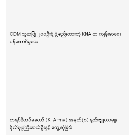
CDM သူနာပြု ၂၀၀ဦးနဲ့ ဖွဲ့စည်းထားတဲ့ KNA က ကျန်းမာရေး
ဝန်ဆောင်မှုပေး
ကရင်နီတပ်မတော် (K-Army) အမှတ်(၁) နည်းဗျူဟာမှူး
ဗိုလ်မှူးကြီးအယ်မွီးနှင့် တွေ့ဆုံခြင်း