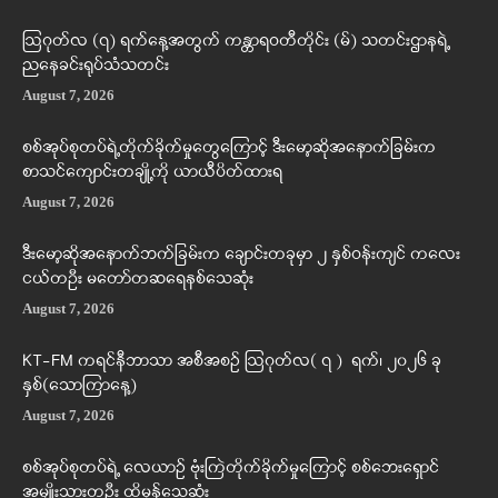
ဩဂုတ်လ (၇) ရက်နေ့အတွက် ကန္တာရဝတီတိုင်း (မ်) သတင်းဌာနရဲ့
ညနေခင်းရုပ်သံသတင်း
August 7, 2026
စစ်အုပ်စုတပ်ရဲ့တိုက်ခိုက်မှုတွေကြောင့် ဒီးမော့ဆိုအနောက်ခြမ်းက
စာသင်ကျောင်းတချို့ကို ယာယီပိတ်ထားရ
August 7, 2026
ဒီးမော့ဆိုအနောက်ဘက်ခြမ်းက ချောင်းတခုမှာ ၂ နှစ်ဝန်းကျင် ကလေး
ငယ်တဦး မတော်တဆရေနစ်သေဆုံး
August 7, 2026
KT-FM ကရင်နီဘာသာ အစီအစဉ် ဩဂုတ်လ( ၇ ) ရက်၊ ၂၀၂၆ ခု
နှစ်(သောကြာနေ့)
August 7, 2026
စစ်အုပ်စုတပ်ရဲ့ လေယာဉ် ဗုံးကြဲတိုက်ခိုက်မှုကြောင့် စစ်ဘေးရှောင်
အမျိုးသားတဦး ထိမှန်သေဆုံး