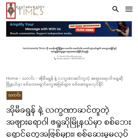
Home
သတင်း
အိုမီခရွန် နဲ့ လက္ခဏာဆင်တူတဲ့ အဖျားရောဂါ ဖရူဆို
မြို့နယ်မှာ စစ်ဘေးရှောင်တွေအဖြစ်များ၊ စစ်ဆေးမှုမလုပ်နိုင်
သတင်း
အိုမီခရွန် နဲ့ လက္ခဏာဆင်တူတဲ့
အဖျားရောဂါ ဖရူဆိုမြို့နယ်မှာ စစ်ဘေး
ရှောင်တွေအဖြစ်များ၊ စစ်ဆေးမှုမလုပ်