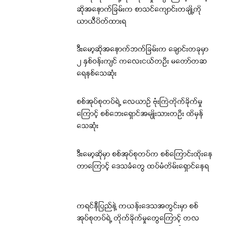
ဆိုအနောက်ခြမ်းက စာသင်ကျောင်းတချို့ကို
ယာယီပိတ်ထားရ
ဒီးမော့ဆိုအနောက်ဘက်ခြမ်းက ချောင်းတခုမှာ
၂ နှစ်ဝန်းကျင် ကလေးငယ်တဦး မတော်တဆ
ရေနစ်သေဆုံး
စစ်အုပ်စုတပ်ရဲ့ လေယာဉ် ဗုံးကြဲတိုက်ခိုက်မှု
ကြောင့် စစ်ဘေးရှောင်အမျိုးသားတဦး ထိမှန်
သေဆုံး
ဒီးမော့ဆိုမှာ စစ်အုပ်စုတပ်က စစ်ကြောင်းထိုးနေ
တာကြောင့် ဒေသခံတွေ ထပ်မံတိမ်းရှောင်နေရ
ကရင်နီပြည်နဲ့ ကယန်းဒေသအတွင်းမှာ စစ်
အုပ်စုတပ်ရဲ့ တိုက်ခိုက်မှုတွေကြောင့် တလ