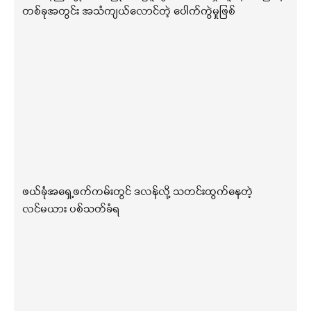
တစ်ခုအတွင်း အသံကျယ်လောင်တဲ့ ပေါက်ကွဲမှုဖြစ်
ဖယ်ခုံအရှေ့ဖက်ကမ်းတွင် ဒလန်လို့ သတင်းထွက်နေတဲ့
လင်မယား ပစ်သတ်ခံရ