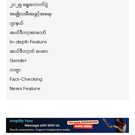
၂၀၂၅ ရွေးကောက်ပွဲ
အမျိုးသမီးအခွင့်အရေး
ဂျာနယ်
အယ်ဒီတာ့အာဘော်
In-depth Feature
အယ်ဒီတာ့ထံ ပေးစာ
Gender
ကဗျာ
Fact-Checking
News Feature