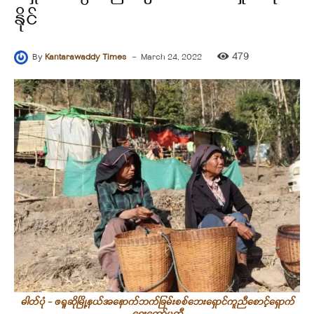
နိုင်
-
479
By
Kantarawaddy Times
March 24, 2022
ဓါတ်ပုံ - ဖရူဆိုမြို့နယ်အနောက်ဘက်ခြမ်းစစ်ဘေးရှောင်ကူညီစောင့်ရှောက်