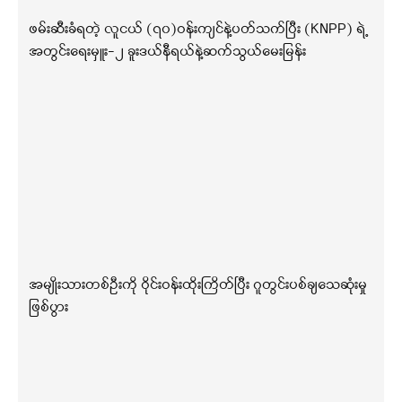
ဖမ်းဆီးခံရတဲ့ လူငယ် (၇၀)ဝန်းကျင်နဲ့ပတ်သက်ပြီး (KNPP) ရဲ့
အတွင်းရေးမှူး-၂ ခူးဒယ်နီရယ်နဲ့ဆက်သွယ်မေးမြန်း
အမျိုးသားတစ်ဦးကို ဝိုင်းဝန်းထိုးကြိတ်ပြီး ဂူတွင်းပစ်ချသေဆုံးမှု
ဖြစ်ပွား