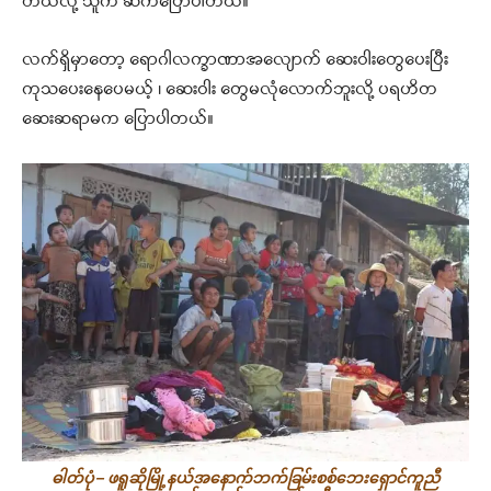
တယ်လို့ သူက ဆက်ပြောပါတယ်။
လက်ရှိမှာတော့ ရောဂါလက္ခာဏာအလျောက် ဆေးဝါးတွေပေးပြီး
ကုသပေးနေပေမယ့် ၊ ဆေးဝါး တွေမလုံလောက်ဘူးလို့ ပရဟိတ
ဆေးဆရာမက ပြောပါတယ်။
ဓါတ်ပုံ – ဖရူဆိုမြို့နယ်အနောက်ဘက်ခြမ်းစစ်ဘေးရှောင်ကူညီ