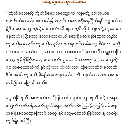
စောင့်ရှောက်ရေးကော်မတီ
“ ကိုက်ခဲဆေးဆို ကိုက်ခဲဆေးအလျောက် ကျမတို့ ပေးတယ်။
ချောင်းဆိုးတယ်။ အကယ်၍ ချောင်းတအားဆိုးနေပြီဆိုရင် ကျမတို့ ပ
ဋိဇီဝ ဆေးတွေ အဲ့လိုပေးတယ်ပေါ့နော။ အဲ့ဒီလိုပဲ ကျမတို့ ကုသပေး
နေတယ်။ ပြီးတော့ လောလောဆယ် ဆေးရုံဆေးခန်းတွေမှာလည်း
ကျမတို့မှာလည်း ကျမတို့လည်း စေတနာဝန်ထမ်းတွေပါပဲ။ ကျမတို့
လောလောဆယ်တော့ ဆေးတော့ တအား ခက်ခဲတာပေါ့။ ချွေတာပြီး
တော့ ချင့်ချိန်ပြီးတော့ ပေးတယ်။ ဥပမာ မိသားစုများတဲ့ လူတွေဆို
ရင် တစ်ယောက်ကို နှစ်လုံးလာ သုံးလုံးလား အဲ့လောက်ပဲ သောက်
နိုင်အောင် ကျမတို့ စီစဉ်ပေးနေရတယ်။” လို့ ပရဟိတ ဆေးဆရာမ
တစ်ဦးက ပြောပါတယ်။
ဖရူဆိုမြို့နယ် အနောက်ဘက်ခြမ်း စစ်ရှောင်တွေ နေထိုင်တဲ့ နေရာ
တွေကို လမ်းပန်းဆက်သွယ်ရေးအခက်အခဲကြောင့်အပြင်၊ စစ်ရေး
အခြေအနေတွေကြောင့် အလှူရှင်တွေမရောက်ရှိနိုင်တာ ၅ လဝန်း
ကျင်ရှိနေပါပြီ။