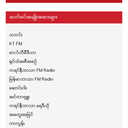
ဆက်စပ်အမျိုးအစားများ
သတင်း
KT FM
မာလ်တီမီဒီယာ
ရုပ်သံအစီအစဉ်
ကရင်နီဘာသာ FM Radio
မြန်မာဘာသာ FM Radio
ဆောင်းပါး
အင်တာဗျူး
ကရင်နီဘာသာ ရေဒီယို
အတွေးအမြင်
ကာတွန်း