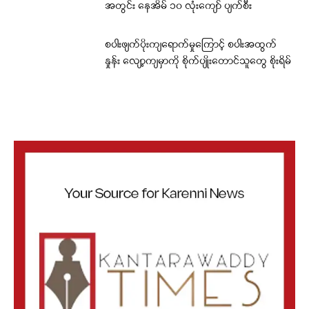
အတွင်း နေအိမ် ၁၀ လုံးကျော် ပျက်စီး
စပါးဖျက်ပိုးကျရောက်မှုကြောင့် စပါးအထွက်
နှုန်း လျော့ကျမှာကို စိုက်ပျိုးတောင်သူတွေ စိုးရိမ်