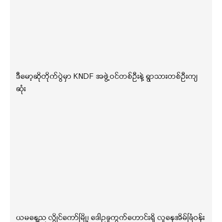
ဒီမော့ဆိုတိုက်ပွဲမှာ KNDF အဖွဲ့ဝင်တစ်ဦးနဲ့ ရွာသားတစ်ဦးကျ
ဆုံး
ယမနေ့ည လွိုင်ကော်မြို့၊ ဒေါဥခူကွက်ဟောင်းရှိ လူနေအိမ်ခြံဝန်း