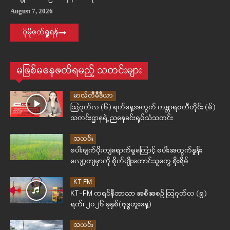
August 7, 2026
ပိုမိုဖတ်ရှုရန်
မဖြစ်မနေဖတ်ရမည့် သတင်းများ
မာလ်တီမီဒီယာ
ဩဂုတ်လ (၆) ရက်နေ့အတွက် ကန္တာရဝတီတိုင်း (မ်)
သတင်းဌာနရဲ့ ညနေခင်းရုပ်သံသတင်း
သတင်း
စပါးဖျက်ပိုးကျရောက်မှုကြောင့် စပါးအထွက်နှုန်း
လျော့ကျမှာကို စိုက်ပျိုးတောင်သူတွေ စိုးရိမ်
KT FM
KT-FM ကရင်နီဘာသာ အစီအစဉ် ဩဂုတ်လ (၅)
ရက်၊ ၂၀၂၆ ခုနှစ်(ဗုဒ္ဓဟူးနေ့)
သတင်း