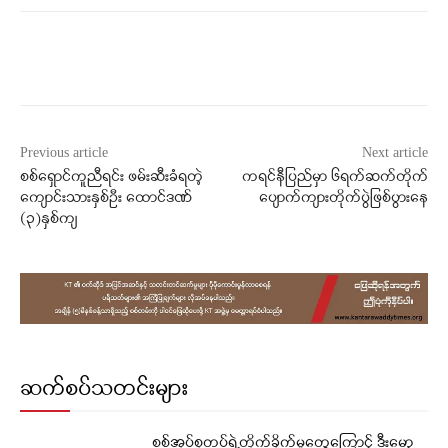
Facebook
X
WhatsApp
Previous article
Next article
စစ်ရှောင်ကူညီရင်း ဖမ်းဆီးခံရတဲ့
ကရင်နီပြည်မှာ ၆ရက်ဆက်တိုက်
ကျောင်းသားနှစ်ဦး ထောင်ဒဏ်
ပျောက်ကျားတိုက်ပွဲဖြစ်ပွားနေ
(၃)နှစ်ကျ
ဆက်စပ်သတင်းများ
စစ်အုပ်စုတပ်ရဲ့တိုက်ခိုက်မှုတွေကြောင့် ဒီးမော့