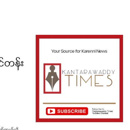
င်တန်း