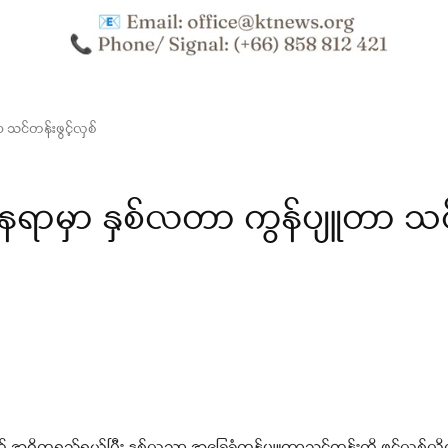
သင်တန်းဖွင့်လှစ်
နေရာမှာ နှစ်လတာ ကွန်ပျူတာ သ