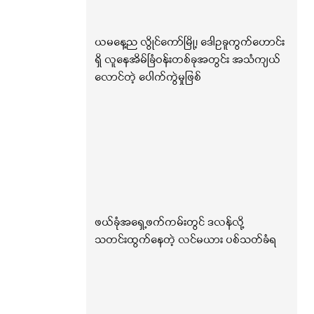
ယမနေ့ည လွိုင်ကော်မြို့၊ ဒေါဥခူကွက်ဟောင်း
ရှိ လူနေအိမ်ခြံဝန်းတစ်ခုအတွင်း အသံကျယ်
လောင်တဲ့ ပေါက်ကွဲမှုဖြစ်
ဖယ်ခုံအရှေ့ဖက်ကမ်းတွင် ဒလန်လို့
သတင်းထွက်နေတဲ့ လင်မယား ပစ်သတ်ခံရ