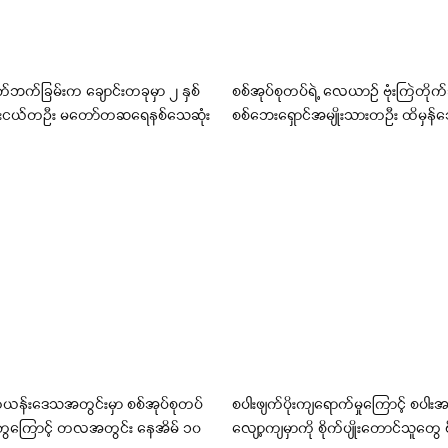
က်ဘက်ခြမ်းက ချောင်းတခုမှာ ၂ နှစ်
စစ်အုပ်စုတပ်ရဲ့ လေယာဉ် ဗုံးကြဲတိုက်ခ
ေးငယ်တဦး မတော်တဆရေနစ်သေဆုံး
စစ်ဘေးရှောင်အမျိုးသားတဦး ထိမှန်သ
ကယန်းဒေသအတွင်းမှာ စစ်အုပ်စုတပ်
စပါးဖျက်ပိုးကျရောက်မှုကြောင့် စပါးအ
မှုတွေကြောင့် တလအတွင်း နေအိမ် ၁၀
လျော့ကျမှာကို စိုက်ပျိုးတောင်သူတွေ စို