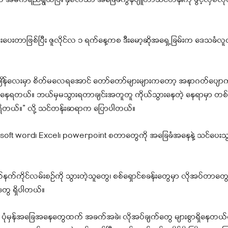
 အဓိကရည်ရွယ်ပြီး နှစ်လသာ အခြေခံကွန်ပျူတာသင်တန်းကို ဖွင့်လှစ်လို
းတာဖြစ်ပြီး ဇူလိုင်လ ၁ ရက်နေ့ကစ ဒီးမော့ဆိုအရှေ့ခြမ်းက ဒေသခံလူ
ျိန်လေးမှာ စိတ်မလေရအောင် တော်တော်များများကတော့ အနာဂတ်ပျောက
စားနေရတယ်။ ဘယ်မှမသွားရတာချင်းအတူတူ ကိုယ်သွားနေတဲ့ နေရာမှာ တစ်ခ
းရှိတယ်။” လို့ သင်တန်းဆရာက ပြောပါတယ်။
rosoft word၊ Excel၊ powerpoint စတာတွေကို အခြေခံအနေနဲ့ သင်ပေးသွား
က်ကိုင်လမ်းစဉ်ကို သွားတဲ့သူတွေ၊ စစ်ရှောင်စခန်းတွေမှာ လိုအပ်တာတွေ
ွေ ရှိပါတယ်။
ပုံမှန်အခြေအနေတွေထက် အခက်အခဲ၊ လိုအပ်ချက်တွေ များစွာရှိနေတယ်လိ