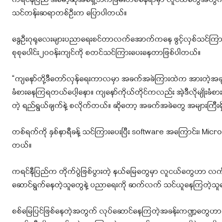
ကရင်နီပြည် ဒီးမော့ဆိုအရှေ့ဘက်ခြမ်းတစ်နေရာမှာ လူငယ်တွေအတွက်
သင်တန်းဆရာတစ်ဦးက ပြောပါတယ်။
နွေဦးဂုရုလေးများပညာရေးစင်တာလက်အောက်ကနေ ဖွင့်လှစ်သင်ကြားပေ
စုစုပေါင်း၂၀ဝန်းကျင်ကို စတင်သင်ကြားပေးနေတာဖြစ်ပါတယ်။
“ကျနော်တို့ဒီတော်လှန်ရေးကာလမှာ အခက်အခဲကြားထဲက အားတဲ့အခ
ခံစားနေကြရတယ်ပေါ့နော။ ကျနော်ကိုယ်တိုင်ကလည်း အဲ့ဒီလိုမျိုးခံ
တဲ့ ရည်ရွယ်ချက်နဲ့ စလိုက်တယ်။ ဆိုတော့ အခက်အခဲတွေ အများကြီ
တစ်ရက်ကို နှစ်နာရီခန့် သင်ကြားပေးပြီး software အကြောင်း၊ Mic
တယ်။
ကရင်နီပြည်က တိုက်ပွဲဖြစ်ပွားတဲ့ နယ်မြေတွေမှာ လူငယ်တွေဟာ လက်န
ဆောင်ရွက်နေတဲ့သူတွေနဲ့ ပညာရေးကို ဆက်လက် သင်ယူနေကြတဲ့သူတ
စစ်မြေပြင်ဖြစ်နေတဲ့အတွက် လုပ်ဆောင်နေကြတဲ့အခန်းကဏ္ဍတွေဟာ 