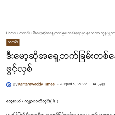
Home
သတင်း
ဒီးမော့ဆိုအရှေ့ဘက်ခြမ်းတစ်နေရာမှာ နှစ်လတာ ကွန်ပျူတာ 
သတင်း
ဒီးမော့ဆိုအရှေ့ဘက်ခြမ်းတစ်
ဖွင့်လှစ်
-
August 2, 2022
By
Kantarawaddy Times
5913
ထွေးရယ် / ကန္တာရဝတီတိုင်း( မ် )