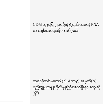
CDM သူနာပြု ၂၀၀ဦးနဲ့ ဖွဲ့စည်းထားတဲ့ KNA
က ကျန်းမာရေးဝန်ဆောင်မှုပေး
ကရင်နီတပ်မတော် (K-Army) အမှတ်(၁)
နည်းဗျူဟာမှူး ဗိုလ်မှူးကြီးအယ်မွီးနှင့် တွေ့ဆုံ
ခြင်း