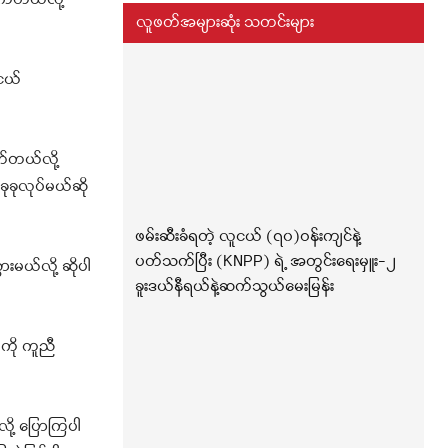
က်တယ်လို့
လူဖတ်အများဆုံး သတင်းများ
ငယ်
်တယ်လို့
ုခုလုပ်မယ်ဆို
ဖမ်းဆီးခံရတဲ့ လူငယ် (၇၀)ဝန်းကျင်နဲ့
ပတ်သက်ပြီး (KNPP) ရဲ့ အတွင်းရေးမှူး-၂
မယ်လို့ ဆိုပါ
ခူးဒယ်နီရယ်နဲ့ဆက်သွယ်မေးမြန်း
ကို ကူညီ
ု့ ပြောကြပါ