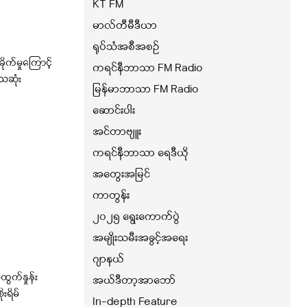
KT FM
မာလ်တီမီဒီယာ
ရုပ်သံအစီအစဉ်
ိုက်မှုကြောင့်
ကရင်နီဘာသာ FM Radio
ေဆုံး
မြန်မာဘာသာ FM Radio
ဆောင်းပါး
အင်တာဗျူး
ကရင်နီဘာသာ ရေဒီယို
အတွေးအမြင်
ကာတွန်း
၂၀၂၅ ရွေးကောက်ပွဲ
အမျိုးသမီးအခွင့်အရေး
ဂျာနယ်
ထွက်နှုန်း
အယ်ဒီတာ့အာဘော်
းရိမ်
In-depth Feature