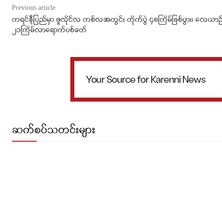
Previous article
ကရင်နီပြည်မှာ ဇူလိုင်လ တစ်လအတွင်း တိုက်ပွဲ ၄၈ကြိမ်ဖြစ်ပွား၊ လေယာဉ်သု
၂၁ကြိမ်လာရောက်ပစ်ခတ်
ဆက်စပ်သတင်းများ