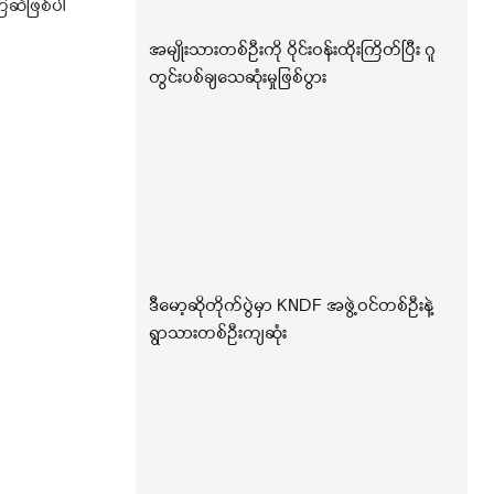
ြဆဲဖြစ်ပါ
အမျိုးသားတစ်ဦးကို ဝိုင်းဝန်းထိုးကြိတ်ပြီး ဂူ
တွင်းပစ်ချသေဆုံးမှုဖြစ်ပွား
ဒီမော့ဆိုတိုက်ပွဲမှာ KNDF အဖွဲ့ဝင်တစ်ဦးနဲ့
ရွာသားတစ်ဦးကျဆုံး