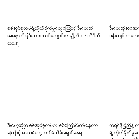
စစ်အုပ်စုတပ်ရဲ့တိုက်ခိုက်မှုတွေကြောင့် ဒီးမော့ဆို
ဒီးမော့ဆိုအနော
အနောက်ခြမ်းက စာသင်ကျောင်းတချို့ကို ယာယီပိတ်
ဝန်းကျင် ကလ
ထားရ
ဒီးမော့ဆိုမှာ စစ်အုပ်စုတပ်က စစ်ကြောင်းထိုးနေတာ
ကရင်နီပြည်နဲ့ 
ကြောင့် ဒေသခံတွေ ထပ်မံတိမ်းရှောင်နေရ
ရဲ့ တိုက်ခိုက်