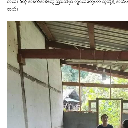
တယ်။ ဒီလို အခက်အခဲတွေကြားထဲမှာ လူငယ်တွေဟာ သူတို့ရဲ့ အသိပ
တယ်။