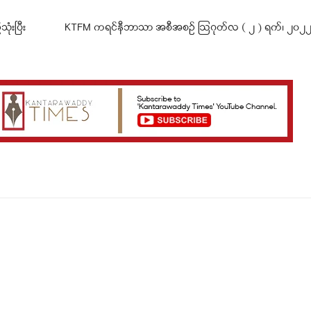
ံးပြီး
KTFM ကရင်နီဘာသာ အစီအစဉ် ဩဂုတ်လ ( ၂ ) ရက်၊ ၂၀၂၂ ခုနှ