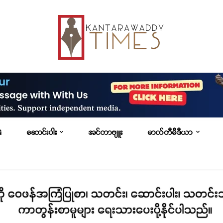
G
ဆောင်းပါး
အင်တာဗျူး
မာလ်တီမီဒီယာ