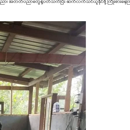
ညာ၊ အတတ်ပညာတွေနဲ့ပတ်သက်ပြီး ဆက်လက်သင်ယူနိုင်ဖို့ ကြိုးစားနေက