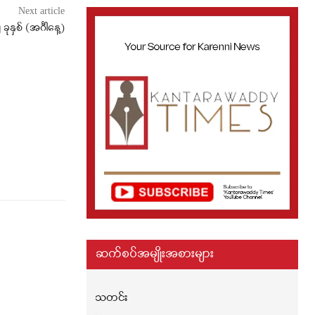
Next article
စ် (အင်္ဂါနေ့)
ဆက်စပ်အမျိုးအစားများ
သတင်း