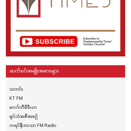
ဆက်စပ်အမျိုးအစားများ
သတင်း
KT FM
မာလ်တီမီဒီယာ
ရုပ်သံအစီအစဉ်
ကရင်နီဘာသာ FM Radio