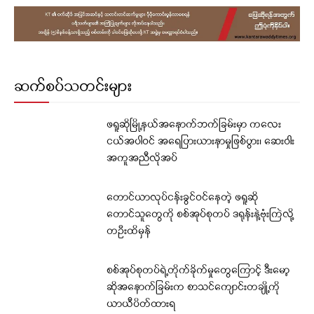
ဆက်စပ်သတင်းများ
ဖရူဆိုမြို့နယ်အနောက်ဘက်ခြမ်းမှာ ကလေး
ငယ်အပါဝင် အရေပြားယားနာမှုဖြစ်ပွား၊ ဆေးဝါး
အကူအညီလိုအပ်
တောင်ယာလုပ်ငန်းခွင်ဝင်နေတဲ့ ဖရူဆို
တောင်သူတွေကို စစ်အုပ်စုတပ် ဒရုန်းနဲ့ဗုံးကြဲလို့
တဦးထိမှန်
စစ်အုပ်စုတပ်ရဲ့တိုက်ခိုက်မှုတွေကြောင့် ဒီးမော့
ဆိုအနောက်ခြမ်းက စာသင်ကျောင်းတချို့ကို
ယာယီပိတ်ထားရ