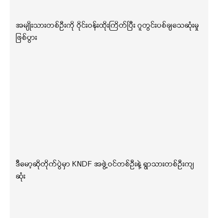
အမျိုးသားတစ်ဦးကို ဝိုင်းဝန်းထိုးကြိတ်ပြီး ဂူတွင်းပစ်ချသေဆုံးမှု
ဖြစ်ပွား
ဒီမော့ဆိုတိုက်ပွဲမှာ KNDF အဖွဲ့ဝင်တစ်ဦးနဲ့ ရွာသားတစ်ဦးကျ
ဆုံး