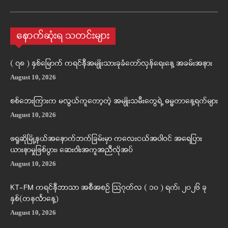
နောက်ဆုံးရ သတင်းများ
( ၇၈ ) နှစ်မြောက် ကရင်နီအမျိုးသားခုခံတော်လှန်ရေးနေ့ အခမ်းအနား
August 10, 2026
စစ်ဘေးကြားက မလွယ်ကူတော့တဲ့ အမျိုးသမီးတွေရဲ့ ဓမ္မတာနေ့ရက်များ
August 10, 2026
ဖရူဆိုမြို့နယ်အနောက်ဘက်ခြမ်းမှာ ကလေးငယ်အပါဝင် အရေပြား
ယားနာမှုဖြစ်ပွား၊ ဆေးဝါးအကူအညီလိုအပ်
August 10, 2026
KT-FM ကရင်နီဘာသာ အစီအစဉ် ဩဂုတ်လ ( ၁၀ ) ရက်၊ ၂၀၂၆ ခု
နှစ်(တနင်္လာနေ့)
August 10, 2026