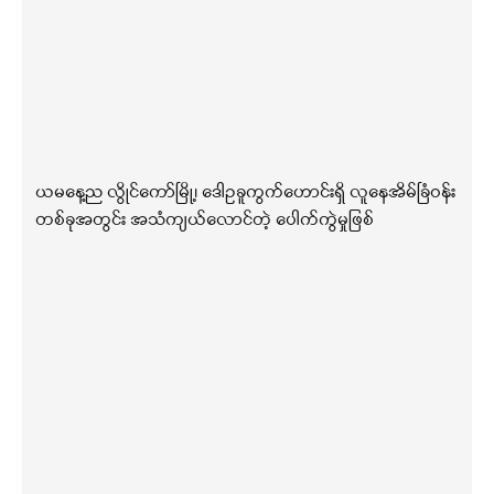
ယမနေ့ည လွိုင်ကော်မြို့၊ ဒေါဥခူကွက်ဟောင်းရှိ လူနေအိမ်ခြံဝန်း
တစ်ခုအတွင်း အသံကျယ်လောင်တဲ့ ပေါက်ကွဲမှုဖြစ်