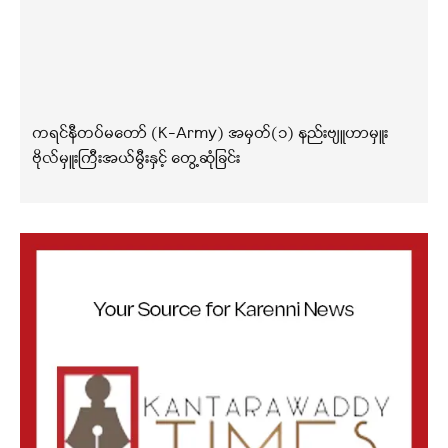
ကရင်နီတပ်မတော် (K-Army) အမှတ်(၁) နည်းဗျူဟာမှူး
ဗိုလ်မှူးကြီးအယ်မွီးနှင့် တွေ့ဆုံခြင်း