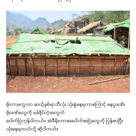
မိုးကာတွေဟာ ဆယ့်နှစ်ရာသီလုံး သုံးစွဲနေရတာကြောင့် နေပူဒဏ်၊
မိုးဒဏ်တွေကို မခံနိုင်တဲ့အတွက်
ပေါက်ပြဲကုန်ပါတယ်။ အဲဒီမိုးကာအပေါက်အပြဲတွေကို ပြန်ဖာပြီး
သုံးနေရတယ်လို့ ဆိုပါတယ်။