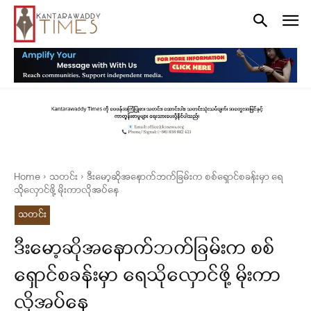
Home
သတင်း
ဒီးမော့ဆိုအနောက်ဘက်ခြမ်းက စစ်ရှောင်စခန်းမှာ ရေ
သိုလှောင်ဖို့ မိုးကာလိုအပ်နေ
သတင်း
ဒီးမော့ဆိုအနောက်ဘက်ခြမ်းက စစ်
ရှောင်စခန်းမှာ ရေသိုလှောင်ဖို့ မိုးကာ
လိုအပ်နေ