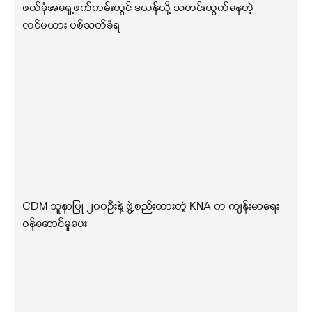
ဖယ်ခုံအရှေ့ဖက်ကမ်းတွင် ဒလန်လို့ သတင်းထွက်နေတဲ့
လင်မယား ပစ်သတ်ခံရ
CDM သူနာပြု ၂၀၀ဦးနဲ့ ဖွဲ့စည်းထားတဲ့ KNA က ကျန်းမာရေး
ဝန်ဆောင်မှုပေး