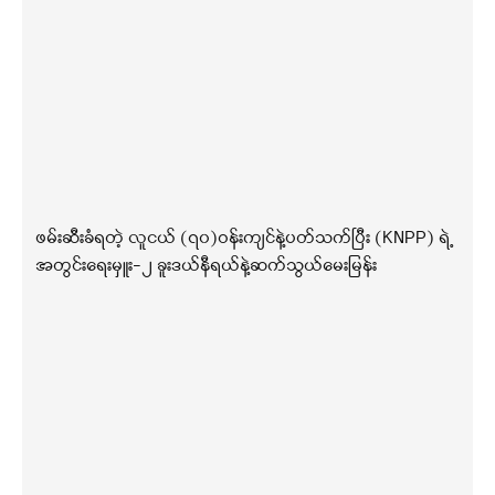
ဖမ်းဆီးခံရတဲ့ လူငယ် (၇၀)ဝန်းကျင်နဲ့ပတ်သက်ပြီး (KNPP) ရဲ့
အတွင်းရေးမှူး-၂ ခူးဒယ်နီရယ်နဲ့ဆက်သွယ်မေးမြန်း