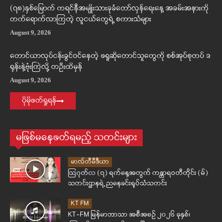
(၇၈)နှစ်မြောက် ကရင်နီအမျိုးသားခုခံတော်လှန်ရေးနေ့ အခမ်းအနားကို
တက်ရောက်လာကြတဲ့ လူငယ်တွေရဲ့ စကားသံများ
August 9, 2026
တောင်ယာလုပ်ငန်းခွင်ဝင်နေတဲ့ ဖရူဆိုတောင်သူတွေကို စစ်အုပ်စုတပ် ဒ
ရုန်းနဲ့ဗုံးကြဲလို့ တဦးထိမှန်
August 9, 2026
ပိုမိုဖတ်ရှုရန်
မဖြစ်မနေဖတ်ရမည့် သတင်းများ
မာလ်တီမီဒီယာ
ဩဂုတ်လ (၇) ရက်နေ့အတွက် ကန္တာရဝတီတိုင်း (မ်)
သတင်းဌာနရဲ့ ညနေခင်းရုပ်သံသတင်း
KT FM
KT-FM မြန်မာဘာသာ အစီအစဉ် ၂၀၂၆ ခုနှစ်၊