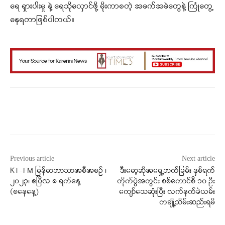
ရေ ရှားပါးမှု နဲ့ ရေသိုလှောင်ဖို့ မိုးကာစတဲ့ အခက်အခဲတွေနဲ့ ကြုံတွေ့
နေရတာဖြစ်ပါတယ်။
Facebook
X
WhatsApp
Previous article
Next article
KT-FM မြန်မာဘာသာအစီအစဉ် ၊
ဒီးမော့ဆိုအရှေ့ဘက်ခြမ်း နှစ်ရက်
၂၀၂၃၊ ဧပြီလ ၈ ရက်နေ့
တိုက်ပွဲအတွင်း စစ်ကောင်စီ ၁၀ ဦး
(စနေနေ့)
ကျော်သေဆုံးပြီး လက်နက်ခဲယမ်း
တချို့သိမ်းဆည်းရမိ