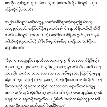
ရေသိုလှောင်ဖို့အတွက် မိုးကာလိုအပ်နေတယ်လို့ စစ်ရှောင်တွေက
ပြောဆိုကြပါတယ်။
တခြားစစ်ရှောင်စခန်းတွေနဲ့ ဝေးလံခေါင်ဖျားတဲ့နေရာဖြစ်သလို
အလှူရှင်လည်း အကြာကြီးနေမှတစ်ခေါက် ရောက်ရှိတယ်လို့ ဆိုပါ
တယ်။ စစ်ရှောင်ကာလပတ်လုံး ရေသိုလှောင်ဖို့အတွက် မိုးကာ နှစ်
ခေါက်ရရှိခဲ့ဖူးတယ်လို့ အဲဒီစစ်ရှောင်စခန်းမှ အမျိုးသားတစ်ဦးက
ပြောပါတယ်။
“ဒီမှာက အလှူရှင်မရောက်လာတာက ၄၊ ၅၊ ၆ လလောက်ရှိပီပေါ့။
ကျနော်တို့က ၂နှစ်လောက်လုပ်မှ ၂ခါတော့ရတယ်။ ဒါပေမယ့် ဝေရ
တာပေါ့။ အရင်က တဲက သေးသေးလေးဖြစ်နေတော့ ကြာကြာနေရ
မှန်းမသိဘူးလေ ကြာကြာနေတော့ တဲအကြီးဆောက်လုပ်လိုက်တော့
မိုးကာအကြီးလိုချင်တယ်ဆိုပြီး တင်ထားတာ နောက်တစ်ခါကျမှ
၁၈ပေ ပတ်လည် အဲ့လိုတော့ ရဖူးပါတယ်။ မိုးကာအလှူရှင်တော့ နှစ်
ခါရဖူးတယ် ရေကန်အတွက်ပေါ့။ ပြီးခဲ့တဲ့ အရင်တစ်နှစ်တုန်းကပေါ့
အခုက မိုးကာက တော်တော်ပြဲနေပြီလေ။”