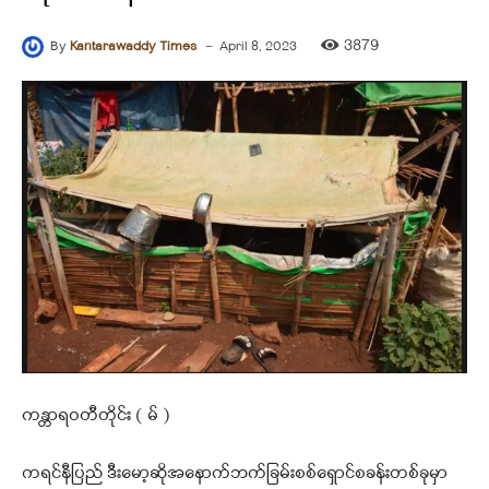
-
3879
By
Kantarawaddy Times
April 8, 2023
ကန္တာရဝတီတိုင်း ( မ် )
ကရင်နီပြည် ဒီးမော့ဆိုအနောက်ဘက်ခြမ်းစစ်ရှောင်စခန်းတစ်ခုမှာ