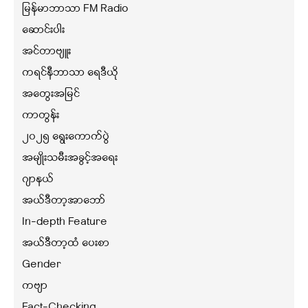
မြန်မာဘာသာ FM Radio
ဆောင်းပါး
အင်တာဗျူး
ကရင်နီဘာသာ ရေဒီယို
အတွေးအမြင်
ကာတွန်း
၂၀၂၅ ရွေးကောက်ပွဲ
အမျိုးသမီးအခွင့်အရေး
ဂျာနယ်
အယ်ဒီတာ့အာဘော်
In-depth Feature
အယ်ဒီတာ့ထံ ပေးစာ
Gender
ကဗျာ
Fact-Checking