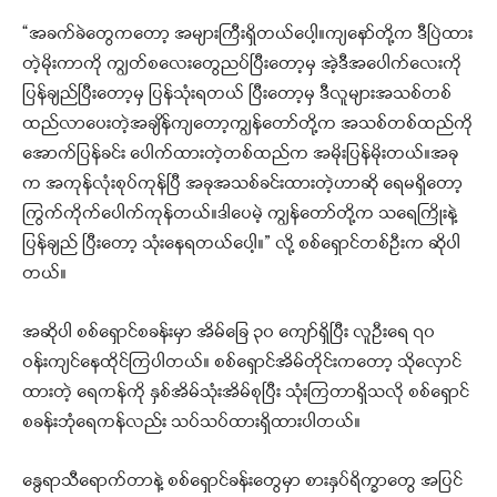
“အခက်ခဲတွေကတော့ အများကြီးရှိတယ်ပေါ့။ကျနော်တို့က ဒီပြဲထား
တဲ့မိုးကာကို ကျွတ်စလေးတွေညပ်ပြီးတော့မှ အဲ့ဒီအပေါက်လေးကို
ပြန်ချည်ပြီးတော့မှ ပြန်သုံးရတယ် ပြီးတော့မှ ဒီလူများအသစ်တစ်
ထည်လာပေးတဲ့အချိန်ကျတော့ကျွန်တော်တို့က အသစ်တစ်ထည်ကို
အောက်ပြန်ခင်း ပေါက်ထားတဲ့တစ်ထည်က အမိုးပြန်မိုးတယ်။အခု
က အကုန်လုံးစုပ်ကုန်ပြီ အခုအသစ်ခင်းထားတဲ့ဟာဆို ရေမရှိတော့
ကြွက်ကိုက်ပေါက်ကုန်တယ်။ဒါ‌ပေမဲ့ ကျွန်တော်တို့က သရေကြိုးနဲ့
ပြန်ချည် ပြီးတော့ သုံးနေရတယ်ပေါ့။” လို့ စစ်ရှောင်တစ်ဦးက ဆိုပါ
တယ်။
အဆိုပါ စစ်ရှောင်စခန်းမှာ အိမ်ခြေ ၃၀ ကျော်ရှိပြီး လူဦးရေ ၇၀
ဝန်းကျင်နေထိုင်ကြပါတယ်။ စစ်ရှောင်အိမ်တိုင်းကတော့ သိုလှောင်
ထားတဲ့ ရေကန်ကို နှစ်အိမ်သုံးအိမ်စုပြီး သုံးကြတာရှိသလို စစ်ရှောင်
စခန်းဘုံရေကန်လည်း သပ်သပ်ထားရှိထားပါတယ်။
နွေရာသီရောက်တာနဲ့ စစ်ရှောင်ခန်းတွေမှာ စားနှပ်ရိက္ခာတွေ အပြင်