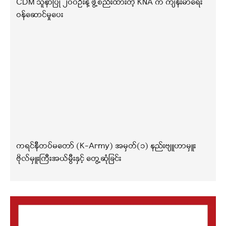
CDM သူနာပြု ၂၀၀ဦးနဲ့ ဖွဲ့စည်းထားတဲ့ KNA က ကျန်းမာရေး
ဝန်ဆောင်မှုပေး
ကရင်နီတပ်မတော် (K-Army) အမှတ်(၁) နည်းဗျူဟာမှူး
ဗိုလ်မှူးကြီးအယ်မွီးနှင့် တွေ့ဆုံခြင်း