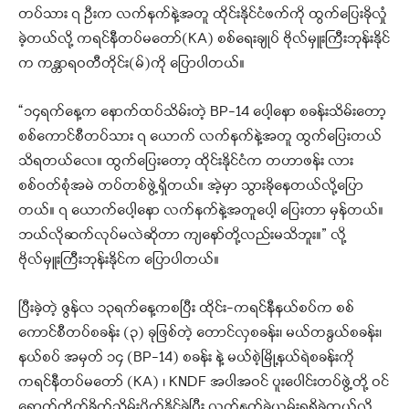
တပ်သား ၇ ဦးက လက်နက်နဲ့အတူ ထိုင်းနိုင်ငံဖက်ကို ထွက်ပြေးခိုလှုံ
ခဲ့တယ်လို့ ကရင်နီတပ်မတော်(KA) စစ်ရေးချုပ် ဗိုလ်မှူးကြီးဘုန်းနိုင်
က ကန္တာရဝတီတိုင်း(မ်)ကို ပြောပါတယ်။
“၁၄ရက်နေ့က နောက်ထပ်သိမ်းတဲ့ BP-14 ပေါ့နော စခန်းသိမ်းတော့
စစ်ကောင်စီတပ်သား ၇ ယောက် လက်နက်နဲ့အတူ ထွက်ပြေးတယ်
သိရတယ်လေ။ ထွက်ပြေးတော့ ထိုင်းနိုင်ငံက တဟာဖန်း လား
စစ်ဝတ်စုံအမဲ တပ်တစ်ဖွဲ့ရှိတယ်။ အဲ့မှာ သွားခိုနေတယ်လို့ပြော
တယ်။ ၇ ယောက်ပေါ့နော လက်နက်နဲ့အတူပေါ့ ပြေးတာ မှန်တယ်။
ဘယ်လိုဆက်လုပ်မလဲဆိုတာ ကျနော်တို့လည်းမသိဘူး။” လို့
ဗိုလ်မှူးကြီးဘုန်းနိုင်က ပြောပါတယ်။
ပြီးခဲ့တဲ့ ဇွန်လ ၁၃ရက်နေ့ကစပြီး ထိုင်း-ကရင်နီနယ်စပ်က စစ်
ကောင်စီတပ်စခန်း (၃) ခုဖြစ်တဲ့ တောင်လှစခန်း၊ မယ်တနွယ်စခန်း၊
နယ်စပ် အမှတ် ၁၄ (BP-14) စခန်း နဲ့ မယ်စဲ့မြို့နယ်ရဲစခန်းကို
ကရင်နီတပ်မတော် (KA) ၊ KNDF အပါအဝင် ပူးပေါင်းတပ်ဖွဲ့တို့ ဝင်
ရောက်တိုက်ခိုက်သိမ်းပိုက်နိုင်ခဲ့ပြီး လက်နက်ခဲယမ်းရရှိခဲ့တယ်လို့