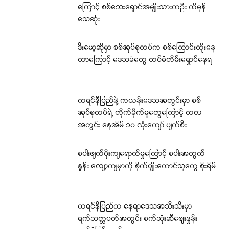
ကြောင့် စစ်ဘေးရှောင်အမျိုးသားတဦး ထိမှန်
သေဆုံး
ဒီးမော့ဆိုမှာ စစ်အုပ်စုတပ်က စစ်ကြောင်းထိုးနေ
တာကြောင့် ဒေသခံတွေ ထပ်မံတိမ်းရှောင်နေရ
ကရင်နီပြည်နဲ့ ကယန်းဒေသအတွင်းမှာ စစ်
အုပ်စုတပ်ရဲ့ တိုက်ခိုက်မှုတွေကြောင့် တလ
အတွင်း နေအိမ် ၁၀ လုံးကျော် ပျက်စီး
စပါးဖျက်ပိုးကျရောက်မှုကြောင့် စပါးအထွက်
နှုန်း လျော့ကျမှာကို စိုက်ပျိုးတောင်သူတွေ စိုးရိမ်
ကရင်နီပြည်က နေရာဒေသအသီးသီးမှာ
ရက်သတ္တပတ်အတွင်း စက်သုံးဆီဈေးနှုန်း