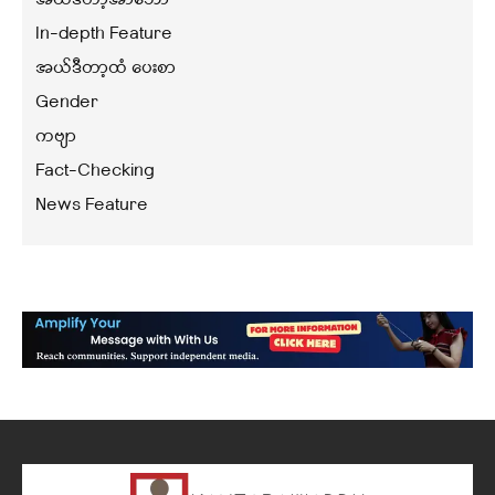
အယ်ဒီတာ့အာဘော်
In-depth Feature
အယ်ဒီတာ့ထံ ပေးစာ
Gender
ကဗျာ
Fact-Checking
News Feature