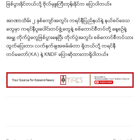
ဖြစ်ပွားနိုင်တယ်လို့ ဗိုလ်မှူးကြီးဘုန်းနိုင်က ပြောပါတယ်။
အာဏာသိမ်း ၂ နှစ်ကျော်အတွင်း ကရင်နီပြည်နယ်နဲ့ နယ်စပ်ဒေသ
တွေမှာ ကရင်နီပူးပေါင်းတပ်ဖွဲ့တွေနဲ့ စစ်ကောင်စီတပ်တို့ နေ့စဉ်နဲ့
အမျှ တိုက်ပွဲတွေဖြစ်ပွားနေပြီး တိုက်ပွဲအတွင်း စစ်ကောင်စီတပ်သား
ထွက်ပြေးတာ၊ လက်နက်ချအဖမ်းခံတာ ရှိတယ်လို့ ကရင်နီ
တပ်မတော်(KA) နဲ့ KNDF ပြောဆိုထားတာရှိပါတယ်။
Facebook
X
WhatsApp