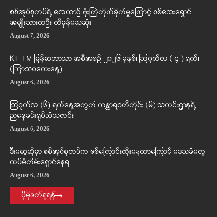
စစ်အုပ်စုတပ်ရဲ့ လေယာဉ် ဗုံးကြဲတိုက်ခိုက်မှုကြောင့် စစ်ဘေးရှောင်
အမျိုးသားတဦး ထိမှန်သေဆုံး
August 7, 2026
KT-FM မြန်မာဘာသာ အစီအစဉ် ၂၀၂၆ ခုနှစ်၊ ဩဂုတ်လ ( ၄ ) ရက်၊
(ကြာသပတေးနေ့)
August 6, 2026
ဩဂုတ်လ (၆) ရက်နေ့အတွက် ကန္တာရဝတီတိုင်း (မ်) သတင်းဌာနရဲ့
ညနေခင်းရုပ်သံသတင်း
August 6, 2026
ဒီးမော့ဆိုမှာ စစ်အုပ်စုတပ်က စစ်ကြောင်းထိုးနေတာကြောင့် ဒေသခံတွေ
ထပ်မံတိမ်းရှောင်နေရ
August 6, 2026
ပိုမိုဖတ်ရှုရန်