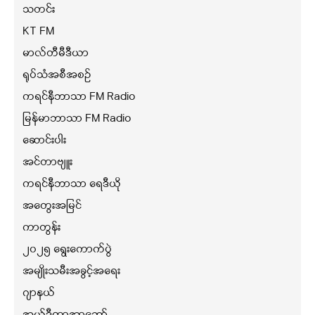
သတင်း
KT FM
မာလ်တီမီဒီယာ
ရုပ်သံအစီအစဉ်
ကရင်နီဘာသာ FM Radio
မြန်မာဘာသာ FM Radio
ဆောင်းပါး
အင်တာဗျူး
ကရင်နီဘာသာ ရေဒီယို
အတွေးအမြင်
ကာတွန်း
၂၀၂၅ ရွေးကောက်ပွဲ
အမျိုးသမီးအခွင့်အရေး
ဂျာနယ်