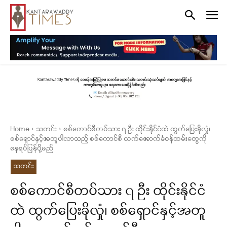
Home
သတင်း
စစ်ကောင်စီတပ်သား ၇ ဦး ထိုင်းနိုင်ငံထဲ ထွက်ပြေးခိုလှုံ၊
စစ်ရှောင်နှင့်အတူပါလာသည့် စစ်ကောင်စီ လက်အောက်ခံဝန်ထမ်းတွေကို
နေရပ်ပြန်ပို့မည်
သတင်း
စစ်ကောင်စီတပ်သား ၇ ဦး ထိုင်းနိုင်ငံ
ထဲ ထွက်ပြေးခိုလှုံ၊ စစ်ရှောင်နှင့်အတူ