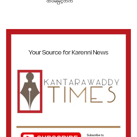
ထပ်မံမြင့်တက်