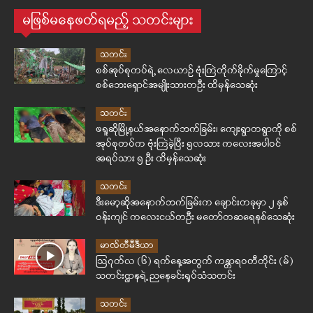
မဖြစ်မနေဖတ်ရမည့် သတင်းများ
သတင်း
စစ်အုပ်စုတပ်ရဲ့ လေယာဉ် ဗုံးကြဲတိုက်ခိုက်မှုကြောင့်
စစ်ဘေးရှောင်အမျိုးသားတဦး ထိမှန်သေဆုံး
သတင်း
ဖရူဆိုမြို့နယ်အနောက်ဘက်ခြမ်း၊ ကျေးရွာတရွာကို စစ်
အုပ်စုတပ်က ဗုံးကြဲခဲ့ပြီး ၅လသား ကလေးအပါဝင်
အရပ်သား ၅ ဦး ထိမှန်သေဆုံး
သတင်း
ဒီးမော့ဆိုအနောက်ဘက်ခြမ်းက ချောင်းတခုမှာ ၂ နှစ်
ဝန်းကျင် ကလေးငယ်တဦး မတော်တဆရေနစ်သေဆုံး
မာလ်တီမီဒီယာ
ဩဂုတ်လ (၆) ရက်နေ့အတွက် ကန္တာရဝတီတိုင်း (မ်)
သတင်းဌာနရဲ့ ညနေခင်းရုပ်သံသတင်း
သတင်း