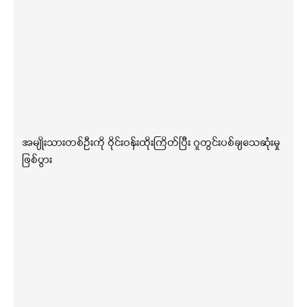
အမျိုးသားတစ်ဦးကို ဝိုင်းဝန်းထိုးကြိတ်ပြီး ဂူတွင်းပစ်ချသေဆုံးမှု
ဖြစ်ပွား