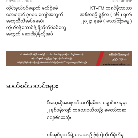
Previous article
Next article
ထိုင်းနယ်စပ်ရောက် မယ်စဲ့စစ်
KT-FM ကရင်နီဘာသာ
ဘေးရှောင် ၃၀၀၀ ကျော်အတွက်
အစီအစဉ် ဇွန်လ ( ၁၆ ) ရက်၊
အကူညီလိုအပ်နေဆဲ၊
၂၀၂၃ ခုနှစ် ( သောကြာနေ့ )
ကိုယ်ဝန်ဆောင်နဲ့ နို့တိုက်မိခင်တွေ
အတွက် ဆေးဝါးပိုမိုလိုအပ်
ဆက်စပ်သတင်းများ
ဒီးမော့ဆိုအနောက်ဘက်ခြမ်းက ချောင်းတခုမှာ
၂ နှစ်ဝန်းကျင် ကလေးငယ်တဦး မတော်တဆ
ရေနစ်သေဆုံး
စစ်အုပ်စုတပ်ရဲ့ လေယာဉ် ဗုံးကြဲတိုက်ခိုက်မှု