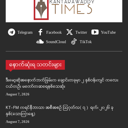
Telegram
Facebook
Twitter
YouTube
SoundCloud
TikTok
နောက်ဆုံးရ သတင်းများ
ဒီးမော့ဆိုအနောက်ဘက်ခြမ်းက ချောင်းတခုမှာ ၂ နှစ်ဝန်းကျင် ကလေး
ငယ်တဦး မတော်တဆရေနစ်သေဆုံး
August 7, 2026
KT-FM ကရင်နီဘာသာ အစီအစဉ် ဩဂုတ်လ( ၇ ) ရက်၊ ၂၀၂၆ ခု
နှစ်(သောကြာနေ့)
August 7, 2026