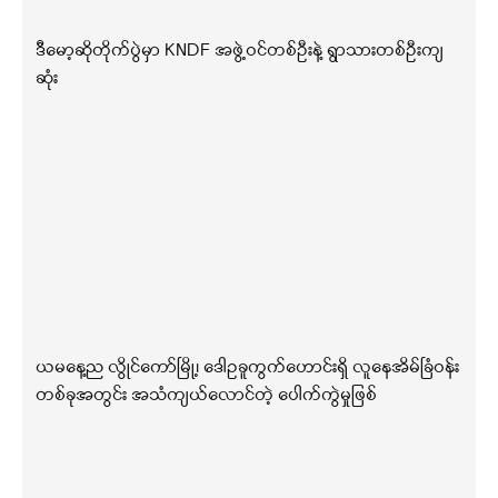
ဒီမော့ဆိုတိုက်ပွဲမှာ KNDF အဖွဲ့ဝင်တစ်ဦးနဲ့ ရွာသားတစ်ဦးကျ
ဆုံး
ယမနေ့ည လွိုင်ကော်မြို့၊ ဒေါဥခူကွက်ဟောင်းရှိ လူနေအိမ်ခြံဝန်း
တစ်ခုအတွင်း အသံကျယ်လောင်တဲ့ ပေါက်ကွဲမှုဖြစ်