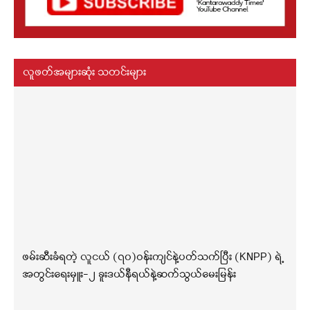
လူဖတ်အများဆုံး သတင်းများ
ဖမ်းဆီးခံရတဲ့ လူငယ် (၇၀)ဝန်းကျင်နဲ့ပတ်သက်ပြီး (KNPP) ရဲ့
အတွင်းရေးမှူး-၂ ခူးဒယ်နီရယ်နဲ့ဆက်သွယ်မေးမြန်း