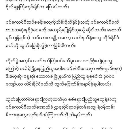
ဗိုလ်မှူးကြီးဘုန်းနိုင်က ပြောပါတယ်။
စစ်ကောင်စီတပ်စခန်းတွေကိုသိမ်းပိုက်နိုင်ခဲ့သလို စစ်ကောင်စီဖက်
က သေဆုံးမှုရှိခဲ့ပေမယ့် အတည်မပြုနိုင်ဘူးလို့ ဆိုပါတယ်။ အသက်
ရှင်ကျန်ရစ်တဲ့ တပ်သားတချို့ကတော့ လက်နက်နဲ့အတူ ထိုင်းနိုင်ငံ
ဖက်ကို ထွက်ပြေးခိုလှုံခဲ့တာဖြစ်ပါတယ်။
တိုက်ပွဲအတွင်း လက်နက်ကြီးပစ်ခတ်မှု၊ လေယာဉ်ဗုံးကျဲမှုတွေ
ကြောင့် မယ်စဲ့မြို့နေပြည်သူအပါအဝင် အဲဒီဒေသမှာ စစ်ရှောင်နေတဲ့
ဒီးမော့ဆို၊ ဖရူဆို၊ ဘောလခဲ မြို့နယ်က ပြည်သူ စုစုပေါင်း ၃၀၀၀
ကျော်ဟာ ထိုင်းနိုင်ငံဖက်ကို ထွက်ပြေးတိမ်းရှောင်ခဲ့ရပါတယ်။
ထွက်ပြေးတိမ်းရှောင်ကြတဲ့အထဲမှာ စစ်ရှောင်ပြည်သူတွေနဲ့အတူ
စစ်ကောင်စီလက်အောက်ခံ ဌာနဆိုင်ရာဝန်ထမ်းတွေ၊ ရဲဝန်ထမ်း
မိသားစုတွေလည်း ပါဝင်ကြတယ်လို့ သိရပါတယ်။