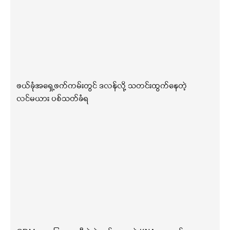
ဖယ်ခုံအရှေ့ဖက်ကမ်းတွင် ဒလန်လို့ သတင်းထွက်နေတဲ့
လင်မယား ပစ်သတ်ခံရ