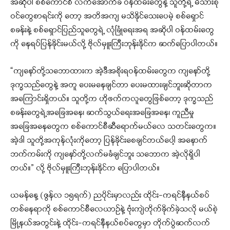
အဆိုပါ စစ်ကောင်စီ လက်အောက်ခံ ဝန်ထမ်းတွေနဲ့ သူတို့ရဲ့ မိသားစု
ဝင်တွေစာရင်းကို တော့ အတိအကျ မသိနိုင်သေးပေမဲ့ စစ်ရှောင်
စခန်းနဲ့ စစ်ရှောင်ပြည်သူတွေရဲ့ လုံခြုံရေးအရ အဆိုပါ ဝန်ထမ်းတွေ
ကို နေရပ်ပြန်ခိုင်းမယ်လို့ ဗိုလ်မှူးကြီးဘုန်းနိုင်က ဆက်ပြောပါတယ်။
“ကျနော်တို့သဘောထားက အဲ့ဒီအစိုးရဝန်ထမ်းတွေက ကျနော်တို့
ဒုက္ခသည်တွေနဲ့ အတူ ပေးမနေချင်တာ ပေးမထားချင်ဘူးဆိုတာက
အကြောင်းရှိတယ်။ သူတို့က ဟိုဖက်ကလူတွေဖြစ်တော့ ဒုက္ခသည်
စခန်းတွေရဲ့အခြေအနေ၊ ဆက်သွယ်ရေးအခြေအနေ၊ ကူညီမှု
အခြေအနေတွေက စစ်ကောင်စီဆီရောက်မယ်လေ သတင်းတွေက။
အဲ့ဒါ သူတို့အကုန်လုံးကိုတော့ ပြန်ခိုင်းစေချင်တယ်ပေါ့ အနောက်
ဘက်ကမ်းကို ကျနော်တို့လက်မခံချင်ဘူး သဘောက အဲ့လိုရှိပါ
တယ်။” လို့ ဗိုလ်မှူးကြီးဘုန်းနိုင်က ပြောပါတယ်။
ယမန်နေ့ (ဇွန်လ ၁၅ရက်) ညပိုင်းမှာလည်း ထိုင်း-ကရင်နီနယ်စပ်
တစ်နေရာကို စစ်ကောင်စီလေယာဉ်နဲ့ ဗုံးကျဲတိုက်ခိုက်ခဲ့သလို မယ်စဲ့
မြို့နယ်အတွင်းနဲ့ ထိုင်း-ကရင်နီနယ်စပ်တွေမှာ တိုက်ပွဲဆက်လက်