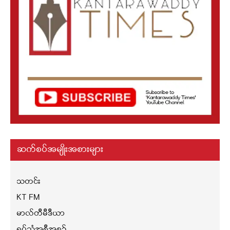
ဆက်စပ်အမျိုးအစားများ
သတင်း
KT FM
မာလ်တီမီဒီယာ
ရုပ်သံအစီအစဉ်