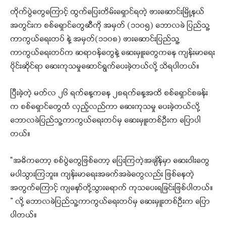
တိုက်ပွဲတွေကြောင့် ထွက်ပြေးတိမ်းရှောင်ရတဲ့ ဖားဆောင်းမြို့နယ်
အတွင်းက စစ်ရှောင်တွေဆီကို အမှတ် (၁၁၀၅) ဘောလခဲ ပြည်သူ့
ကာကွယ်ရေးတပ် နဲ့ အမှတ်(၁၁၀၈) ဖားဆောင်းပြည်သူ့
ကာကွယ်ရေးတပ်က ဆရာဝန်တွေနဲ့ ဆေးမှူးတွေကနေ ကျန်းမာရေး
ပိုင်းဆိုင်ရာ ဆေးကုသမှုဆောင်ရွက်ပေးခဲ့တယ်လို့ သိရပါတယ်။
ပြီးခဲ့တဲ့ မတ်လ ၂၆ ရက်နေ့ကနေ ၂၈ရက်နေ့အထိ စစ်ရှောင်စခန်း
က စစ်ရှောင်တွေထံ လှည့်လည်ကာ ဆေးကုသမှု ပေးခဲ့တယ်လို့
ဘောလခဲပြည်သူ့ကာကွယ်ရေးတပ်မှ ဆေးမှူးတစ်ဦးက ပြောပါ
တယ်။
“အဓိကတော့ စစ်ပွဲတွေဖြစ်တော့ ပြေးကြတဲ့အချိန်မှာ ဆေးဝါးတွေ
မပါသွားကြဘူး။ ကျန်းမာရေးအခက်အခဲတွေလည်း ဖြစ်နေတဲ့
အတွက်ကြောင့် ကျနော်တို့သွားရောက် ကုသပေးရခြင်းဖြစ်ပါတယ်။
” လို့ ဘောလခဲပြည်သူ့ကာကွယ်ရေးတပ်မှ ဆေးမှူးတစ်ဦးက ပြော
ပါတယ်။