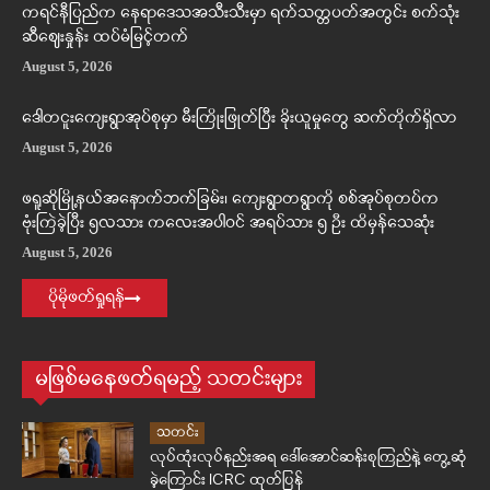
ကရင်နီပြည်က နေရာဒေသအသီးသီးမှာ ရက်သတ္တပတ်အတွင်း စက်သုံး
ဆီဈေးနှုန်း ထပ်မံမြင့်တက်
August 5, 2026
ဒေါတငူးကျေးရွာအုပ်စုမှာ မီးကြိုးဖြုတ်ပြီး ခိုးယူမှုတွေ ဆက်တိုက်ရှိလာ
August 5, 2026
ဖရူဆိုမြို့နယ်အနောက်ဘက်ခြမ်း၊ ကျေးရွာတရွာကို စစ်အုပ်စုတပ်က
ဗုံးကြဲခဲ့ပြီး ၅လသား ကလေးအပါဝင် အရပ်သား ၅ ဦး ထိမှန်သေဆုံး
August 5, 2026
ပိုမိုဖတ်ရှုရန်
မဖြစ်မနေဖတ်ရမည့် သတင်းများ
သတင်း
လုပ်ထုံးလုပ်နည်းအရ ဒေါ်အောင်ဆန်းစုကြည်နဲ့ တွေ့ဆုံ
ခဲ့ကြောင်း ICRC ထုတ်ပြန်