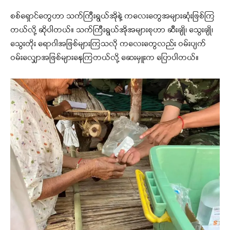
စစ်ရှောင်တွေဟာ သက်ကြီးရွယ်အိုနဲ့ ကလေးတွေအများဆုံးဖြစ်ကြ
တယ်လို့ ဆိုပါတယ်။ သက်ကြီးရွယ်အိုအများစုဟာ ဆီးချို၊ သွေးချို၊
သွေးတိုး ရောဂါအဖြစ်များကြသလို ကလေးတွေလည်း ဝမ်းပျက်
ဝမ်းလျှောအဖြစ်များနေကြတယ်လို့ ဆေးမှူးက ပြောပါတယ်။