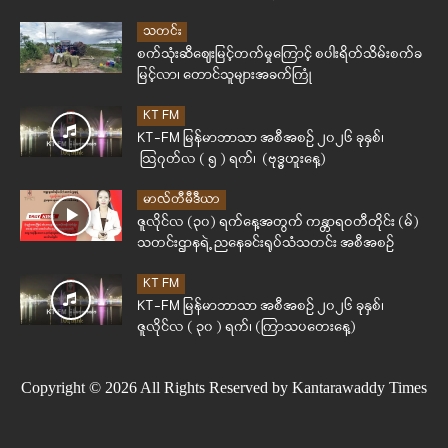
သတင်း
စက်သုံးဆီဈေးမြင့်တက်မှုကြောင့် စပါးရိတ်သိမ်းစက်ခ
မြင့်လာ၊ တောင်သူများအခက်ကြုံ
KT FM
KT-FM မြန်မာဘာသာ အစီအစဉ် ၂၀၂၆ ခုနှစ်၊
ဩဂုတ်လ ( ၅ ) ရက်၊ (ဗုဒ္ဓဟူးနေ့)
မာလ်တီမီဒီယာ
ဇူလိုင်လ (၃၀) ရက်နေ့အတွက် ကန္တာရဝတီတိုင်း (မ်)
သတင်းဌာနရဲ့ ညနေခင်းရုပ်သံသတင်း အစီအစဉ်
KT FM
KT-FM မြန်မာဘာသာ အစီအစဉ် ၂၀၂၆ ခုနှစ်၊
ဇူလိုင်လ ( ၃၀ ) ရက်၊ (ကြာသပတေးနေ့)
Copyright © 2026 All Rights Reserved by Kantarawaddy Times