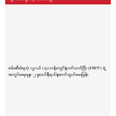
ဖမ်းဆီးခံရတဲ့ လူငယ် (၇၀)ဝန်းကျင်နဲ့ပတ်သက်ပြီး (KNPP) ရဲ့
အတွင်းရေးမှူး-၂ ခူးဒယ်နီရယ်နဲ့ဆက်သွယ်မေးမြန်း