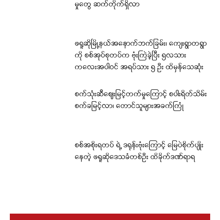
မှုတွေ ဆက်တိုက်ရှိလာ
ဖရူဆိုမြို့နယ်အနောက်ဘက်ခြမ်း၊ ကျေးရွာတရွာ
ကို စစ်အုပ်စုတပ်က ဗုံးကြဲခဲ့ပြီး ၅လသား
ကလေးအပါဝင် အရပ်သား ၅ ဦး ထိမှန်သေဆုံး
စက်သုံးဆီဈေးမြင့်တက်မှုကြောင့် စပါးရိတ်သိမ်း
စက်ခမြင့်လာ၊ တောင်သူများအခက်ကြုံ
စစ်အစိုးရတပ် ရဲ့ ဒရုန်းဗုံးကြောင့် မြေပဲစိုက်ပျိုး
နေတဲ့ ဖရူဆိုဒေသခံတစ်ဦး ထိခိုက်ဒဏ်ရာရ