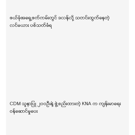
ဖယ်ခုံအရှေ့ဖက်ကမ်းတွင် ဒလန်လို့ သတင်းထွက်နေတဲ့
လင်မယား ပစ်သတ်ခံရ
CDM သူနာပြု ၂၀၀ဦးနဲ့ ဖွဲ့စည်းထားတဲ့ KNA က ကျန်းမာရေး
ဝန်ဆောင်မှုပေး