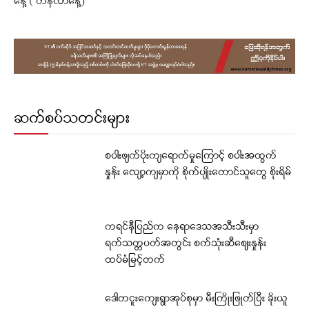
နေ့ ( ‌‌‌တနင်္လာနေ့)
ဆက်စပ်သတင်းများ
စပါးဖျက်ပိုးကျရောက်မှုကြောင့် စပါးအထွက်
နှုန်း လျော့ကျမှာကို စိုက်ပျိုးတောင်သူတွေ စိုးရိမ်
ကရင်နီပြည်က နေရာဒေသအသီးသီးမှာ
ရက်သတ္တပတ်အတွင်း စက်သုံးဆီဈေးနှုန်း
ထပ်မံမြင့်တက်
ဒေါတငူးကျေးရွာအုပ်စုမှာ မီးကြိုးဖြုတ်ပြီး ခိုးယူ