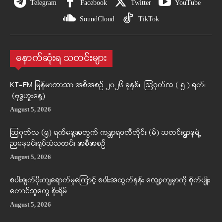
Telegram
Facebook
Twitter
YouTube
SoundCloud
TikTok
နောက်ဆုံးရ သတင်းများ
KT-FM မြန်မာဘာသာ အစီအစဉ် ၂၀၂၆ ခုနှစ်၊ ဩဂုတ်လ ( ၅ ) ရက်၊
(ဗုဒ္ဓဟူးနေ့)
August 5, 2026
ဩဂုတ်လ (၅) ရက်နေ့အတွက် ကန္တာရဝတီတိုင်း (မ်) သတင်းဌာနရဲ့
ညနေခင်းရုပ်သံသတင်း အစီအစဉ်
August 5, 2026
စပါးဖျက်ပိုးကျရောက်မှုကြောင့် စပါးအထွက်နှုန်း လျော့ကျမှာကို စိုက်ပျိုး
တောင်သူတွေ စိုးရိမ်
August 5, 2026