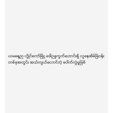
ယမနေ့ည လွိုင်ကော်မြို့၊ ဒေါဥခူကွက်ဟောင်းရှိ လူနေအိမ်ခြံဝန်း
တစ်ခုအတွင်း အသံကျယ်လောင်တဲ့ ပေါက်ကွဲမှုဖြစ်