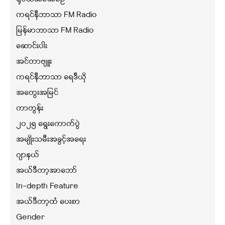
ကရင်နီဘာသာ FM Radio
မြန်မာဘာသာ FM Radio
ဆောင်းပါး
အင်တာဗျူး
ကရင်နီဘာသာ ရေဒီယို
အတွေးအမြင်
ကာတွန်း
၂၀၂၅ ရွေးကောက်ပွဲ
အမျိုးသမီးအခွင့်အရေး
ဂျာနယ်
အယ်ဒီတာ့အာဘော်
In-depth Feature
အယ်ဒီတာ့ထံ ပေးစာ
Gender