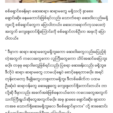
စစ်ရှောင်စခန်းမှာ ဆေးဆရာ၊ ဆရာမတွေ မရှိသလို နှာစေး၊
ချောင်းဆိုး၊ နေမကောင်းဖြစ်ရင်လည်း သောက်စရာ ဆေးဝါးလည်းမရှိ
ဘူးလို့ စစ်ရှောင်တွေက ပြောပါတယ်။ ဆေးလာရောက်ကုသပေးတဲ့
အတွက် ကျေးဇူးတင်ရှိကြောင်းကို စစ်ရှောင်တစ်ဦးက အခုလို ပြော
ပါတယ်။
” ဒီမှာက ဆရာ၊ ဆရာမတွေမရှိဘူးကော ဆေးဝါးတွေလည်းမပြည့်စုံ
တဲ့အတွက် ကလေးတွေကော လူကြီးတွေကော သိပ်အဆင်မပြေဘူး
ပေါ့။ တခုခု ရောဂါတွေဖြစ်ရင်လည်း ပြစရာ ဆေးခန်းလည်း မရှိဘူး။
ဒီလိုပဲ ဆရာ၊ ဆရာမတွေ လာမယ့်နေ့ပဲ စောင့်နေရတာပေါ့။ အရင်
တုန်းကတော့ ဒီမျိုးတွေလာဖူးတာမရှိဘူး ဒီတစ်ခေါက်က ပထမ
ဦးဆုံးပဲ ဆရာဝန်တွေ ဆေးမှူးတွေ ကျေးဇူးတင်ဖို့ကောင်းတယ်။ ဘာ
လို့ဆို ဒီမှာလည်း အခက်အခဲဖြစ်နေတယ်ကော ကလေးတွေအတွက်
သက်ကြီးရွယ်အိုတွေအတွက်ပေါ့။ အခု နှာစေး၊ ချောင်းဆိုး၊ ဖျားတာ
ကအစ သောက်ဖို့ဆေးမရှိဘူးလေ ဒီစစ်ရှောင်မှာက။” လို့ ဖားဆောင်း