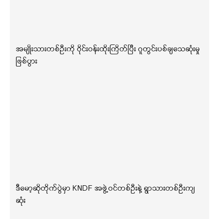
အမျိုးသားတစ်ဦးကို ဝိုင်းဝန်းထိုးကြိတ်ပြီး ဂူတွင်းပစ်ချသေဆုံးမှု
ဖြစ်ပွား
ဒီမော့ဆိုတိုက်ပွဲမှာ KNDF အဖွဲ့ဝင်တစ်ဦးနဲ့ ရွာသားတစ်ဦးကျ
ဆုံး