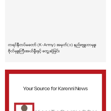
ကရင်နီတပ်မတော် (K-Army) အမှတ်(၁) နည်းဗျူဟာမှူး
ဗိုလ်မှူးကြီးအယ်မွီးနှင့် တွေ့ဆုံခြင်း