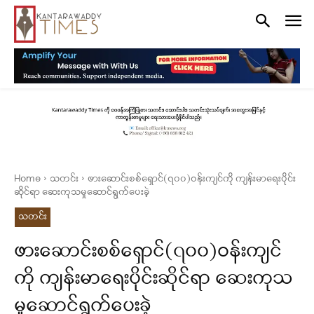
Home
သတင်း
ဖားဆောင်းစစ်ရှောင်(၇၀၀)ဝန်းကျင်ကို ကျန်းမာရေးပိုင်း
ဆိုင်ရာ ဆေးကုသမှုဆောင်ရွက်ပေးခဲ့
သတင်း
ဖားဆောင်းစစ်ရှောင်(၇၀၀)ဝန်းကျင်
ကို ကျန်းမာရေးပိုင်းဆိုင်ရာ ဆေးကုသ
မှုဆောင်ရွက်ပေးခဲ့